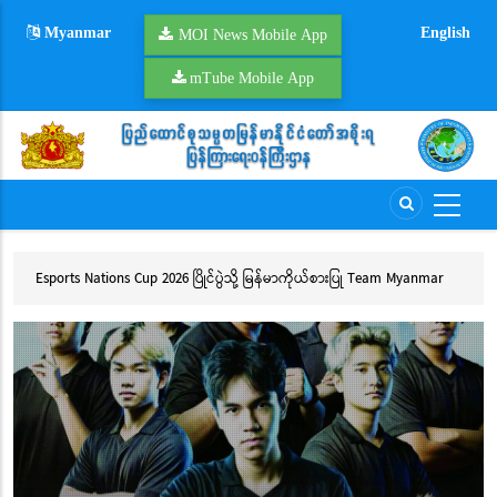
Skip
Myanmar
English
to
MOI News Mobile App
main
mTube Mobile App
content
ား
Esports Nations Cup 2026 ပြိုင်ပွဲသို့ မြန်မာကိုယ်စားပြု Team Myanmar
ဆည
MLBB ဝင်ရောက်ယှဉ်ပြိုင်မည်
ချ