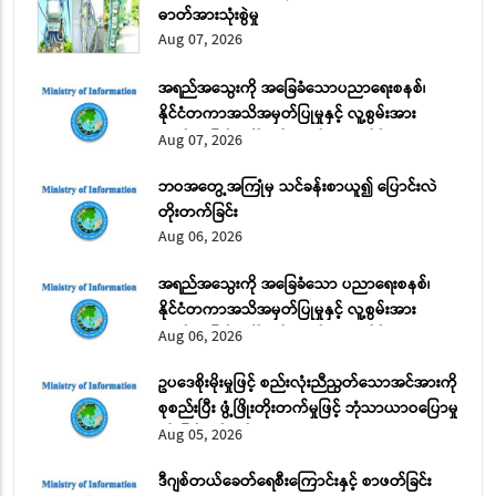
ဓာတ်အားသုံးစွဲမှု
Aug 07, 2026
အရည်အသွေးကို အခြေခံသောပညာရေးစနစ်၊
နိုင်ငံတကာအသိအမှတ်ပြုမှုနှင့် လူ့စွမ်းအား
အရင်းအမြစ် ဖွံ့ဖြိုးတိုးတက်ရေး အပိုင်း (၂)
Aug 07, 2026
ဘဝအတွေ့အကြုံမှ သင်ခန်းစာယူ၍ ပြောင်းလဲ
တိုးတက်ခြင်း
Aug 06, 2026
အရည်အသွေးကို အခြေခံသော ပညာရေးစနစ်၊
နိုင်ငံတကာအသိအမှတ်ပြုမှုနှင့် လူ့စွမ်းအား
အရင်းအမြစ် ဖွံ့ဖြိုးတိုးတက်ရေး အပိုင်း (၁)
Aug 06, 2026
ဥပဒေစိုးမိုးမှုဖြင့် စည်းလုံးညီညွတ်သောအင်အားကို
စုစည်းပြီး ဖွံ့ဖြိုးတိုးတက်မှုဖြင့် ဘုံသာယာဝပြောမှု
ကို မြှင့်တင်မည်
Aug 05, 2026
ဒီဂျစ်တယ်ခေတ်ရေစီးကြောင်းနှင့် စာဖတ်ခြင်း