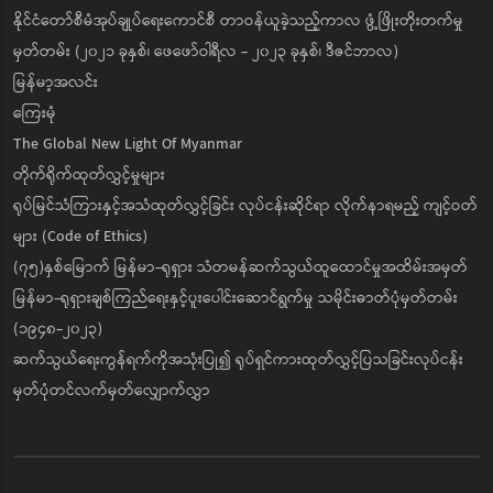
နိုင်ငံတော်စီမံအုပ်ချုပ်ရေးကောင်စီ တာဝန်ယူခဲ့သည့်ကာလ ဖွံ့ဖြိုးတိုးတက်မှု
မှတ်တမ်း (၂၀၂၁ ခုနှစ်၊ ဖေဖော်ဝါရီလ - ၂၀၂၃ ခုနှစ်၊ ဒီဇင်ဘာလ)
မြန်မာ့အလင်း
ကြေးမုံ
The Global New Light Of Myanmar
တိုက်ရိုက်ထုတ်လွှင့်မှုများ
ရုပ်မြင်သံကြားနှင့်အသံထုတ်လွှင့်ခြင်း လုပ်ငန်းဆိုင်ရာ လိုက်နာရမည့် ကျင့်ဝတ်
များ (Code of Ethics)
(၇၅)နှစ်မြောက် မြန်မာ-ရုရှား သံတမန်ဆက်သွယ်ထူထောင်မှုအထိမ်းအမှတ်
မြန်မာ-ရုရှားချစ်ကြည်ရေးနှင့်ပူးပေါင်းဆောင်ရွက်မှု သမိုင်းဓာတ်ပုံမှတ်တမ်း
(၁၉၄၈-၂၀၂၃)
ဆက်သွယ်ရေးကွန်ရက်ကိုအသုံးပြု၍ ရုပ်ရှင်ကားထုတ်လွှင့်ပြသခြင်းလုပ်ငန်း
မှတ်ပုံတင်လက်မှတ်လျှောက်လွှာ