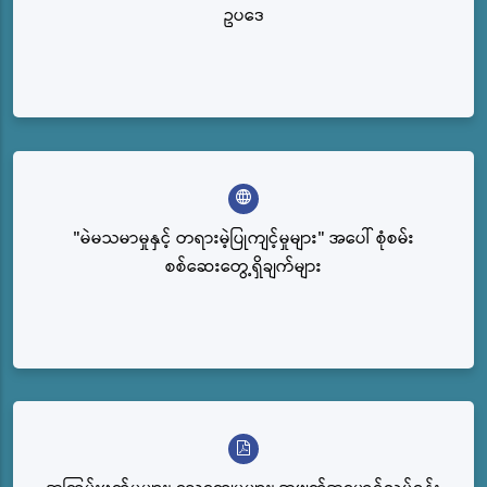
ဥပဒေ
"မဲမသမာမှုနှင့် တရားမဲ့ပြုကျင့်မှုများ" အပေါ် စုံစမ်း
စစ်ဆေးတွေ့ရှိချက်များ