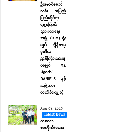
ဦးမောင်မောင်
သန်း အပြည်
ပြည်ဆိုင်ရာ
ရွှေ့ပြောင်း
သွားလာရေး
အဖွဲ့ (IOM) ရုံး
ချုပ် ဂျီနီဗာမှ
ဒုတိယ
ညွှန်ကြားရေးမှူ
းချုပ် Ms.
Ugochi
DANIELS နှင့်
အဖွဲ့အား
လက်ခံတွေ့ဆုံ
Aug 07, 2026
Latest News
ကလော
စာတိုက်(ဟော