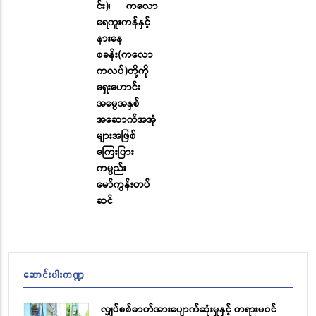
င်း)၊ ကလော
ရေကူးကန်နှင့်
နားနေ
စခန်း(ကလော
ကလပ်)တို့ကို
ရှေးဟောင်း
အမွေအနှစ်
အဆောက်အအုံ
များအဖြစ်
ကြေးပြား
ကမ္ပည်း
မော်ကွန်းတပ်
ဆင်
ဆောင်းပါးကဏ္ဍ
လျှပ်စစ်ဓာတ်အားပျောက်ဆုံးမှုနှင့် တရားမဝင်