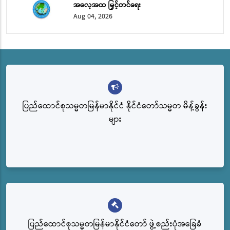
အလေ့အထ မြှင့်တင်ရေး
Aug 04, 2026
ပြည်ထောင်စုသမ္မတမြန်မာနိုင်ငံ နိုင်ငံတော်သမ္မတ မိန့်ခွန်း
များ
ပြည်‌ထောင်စုသမ္မတမြန်မာနိုင်ငံတော် ဖွဲ့စည်းပုံအခြေခံ