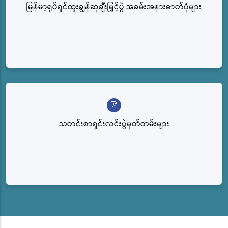
မြန်မာ့ရုပ်ရှင်ထူးချွန်ဆုချီးမြှင့်ပွဲ အခမ်းအနားဓာတ်ပုံများ
သတင်းစာရှင်းလင်းပွဲမှတ်တမ်းများ