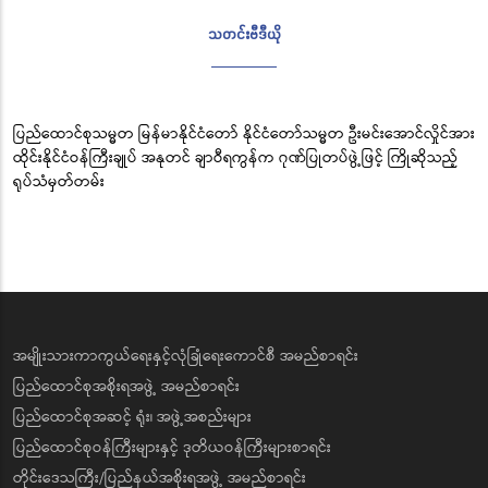
သတင်းဗီဒီယို
ပြည်ထောင်စုသမ္မတ မြန်မာနိုင်ငံတော် နိုင်ငံတော်သမ္မတ ဦးမင်းအောင်လှိုင်အား
ထိုင်းနိုင်ငံဝန်ကြီးချုပ် အနုတင် ချာဝီရကွန်က ဂုဏ်ပြုတပ်ဖွဲ့ဖြင့် ကြိုဆိုသည့်
ရုပ်သံမှတ်တမ်း
အမျိုးသားကာကွယ်ရေးနှင့်လုံခြုံရေးကောင်စီ အမည်စာရင်း
ပြည်ထောင်စုအစိုးရအဖွဲ့ အမည်စာရင်း
ပြည်ထောင်စုအဆင့် ရုံး၊ အဖွဲ့အစည်းများ
ပြည်ထောင်စုဝန်ကြီးများနှင့် ဒုတိယဝန်ကြီးများစာရင်း
တိုင်းဒေသကြီး/ပြည်နယ်အစိုးရအဖွဲ့ အမည်စာရင်း