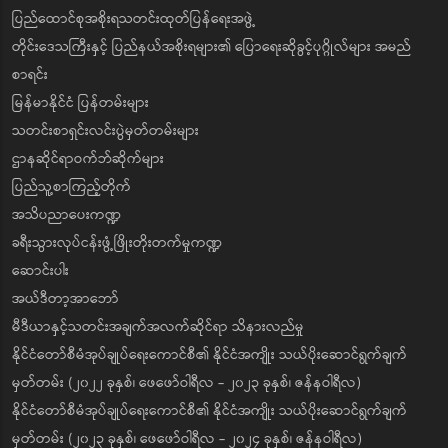
ပြည်ထောင်စုအစိုးရသတင်းထုတ်ပြန်ရေးအဖွဲ့
တိုင်းဒေသကြီးနှင့် ပြည်နယ်အစိုးရများ၏ ပြောရေးဆိုခွင့်ပုဂ္ဂိုလ်များ အမည်
စာရင်း
မြန်မာနိုင်ငံ ပြန်တမ်းများ
သတင်းစာရှင်းလင်းပွဲမှတ်တမ်းများ
ဌာနဆိုင်ရာဝက်ဘ်ဆိုက်များ
ပြည်သူ့စာကြည့်တိုက်
အသိပညာပေးကဏ္ဍ
ခရီးသွားလုပ်ငန်းဖွံ့ဖြိုးတိုးတက်မှုကဏ္ဍ
ဆောင်းပါး
အယ်ဒီတာ့အာဘော်
မီဒီယာနှင့်သတင်းအချက်အလက်ဆိုင်ရာ သိနားလည်မှု
နိုင်ငံတော်စီမံအုပ်ချုပ်ရေးကောင်စီ၏ နိုင်ငံအကျိုး သယ်ပိုးဆောင်ရွက်ချက်
မှတ်တမ်း (၂၀၂၂ ခုနှစ်၊ ဖေဖော်ဝါရီလ - ၂၀၂၃ ခုနှစ်၊ ဇန်နဝါရီလ)
နိုင်ငံတော်စီမံအုပ်ချုပ်ရေးကောင်စီ၏ နိုင်ငံအကျိုး သယ်ပိုးဆောင်ရွက်ချက်
မှတ်တမ်း (၂၀၂၃ ခုနှစ်၊ ဖေဖော်ဝါရီလ - ၂၀၂၄ ခုနှစ်၊ ဇန်နဝါရီလ)