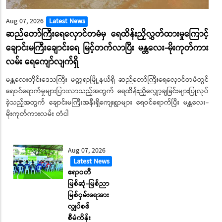
Aug 07, 2026
Latest News
ဆည်တော်ကြီးရေလှောင်တမံမှ ရေထိန်းညှိလွှတ်ထားမှုကြောင့်
ချောင်းမကြီးချောင်းရေ မြင့်တက်လာပြီး မန္တလေး-မိုးကုတ်ကား
လမ်း ‌ရေ‌ကျော်လျက်ရှိ
မန္တလေးတိုင်းဒေသကြီး မတ္တရာမြို့နယ်ရှိ ဆည်တော်ကြီးရေလှောင်တမံတွင်
ရေဝင်ရောက်မှုများပြားလာသည့်အတွက် ရေထိန်းညှိလျှော့ချခြင်းများပြုလုပ်
ခဲ့သည့်အတွက် ချောင်းမကြီးအနီးရှိကျေးရွာများ ရေဝင်ရောက်ပြီး မန္တလေး-
မိုးကုတ်ကားလမ်း တံငါ
Aug 07, 2026
Latest News
ဧရာဝတီ
မြစ်ဆုံ-မြစ်ညာ
မြစ်ဝှမ်းရေအား
လျှပ်စစ်
စီမံကိန်း