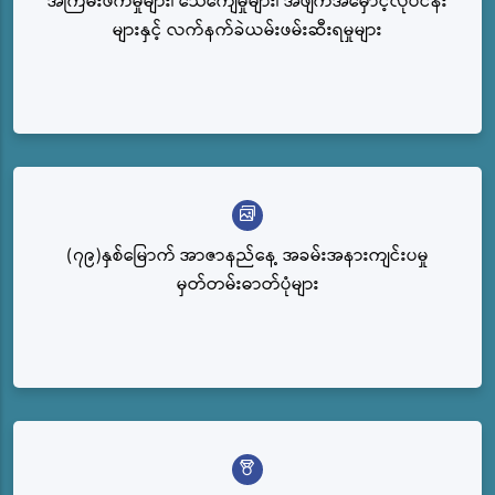
အကြမ်းဖက်မှုများ၊ သေကျေမှုများ၊ အဖျက်အမှောင့်လုပ်ငန်း
များနှင့် လက်နက်ခဲယမ်းဖမ်းဆီးရမှုများ
(၇၉)နှစ်မြောက် အာဇာနည်နေ့ အခမ်းအနားကျင်းပမှု
မှတ်တမ်းဓာတ်ပုံများ