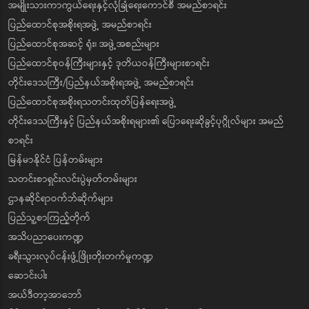
အမျိုးသားကာကွယ်ရေးနှင့်လုံခြုံရေးကောင်စီ အမည်စာရင်း
ပြည်ထောင်စုအစိုးရအဖွဲ့ အမည်စာရင်း
ပြည်ထောင်စုအဆင့် ရုံး၊ အဖွဲ့အစည်းများ
ပြည်ထောင်စုဝန်ကြီးများနှင့် ဒုတိယဝန်ကြီးများစာရင်း
တိုင်းဒေသကြီး/ပြည်နယ်အစိုးရအဖွဲ့ အမည်စာရင်း
ပြည်ထောင်စုအစိုးရသတင်းထုတ်ပြန်ရေးအဖွဲ့
တိုင်းဒေသကြီးနှင့် ပြည်နယ်အစိုးရများ၏ ပြောရေးဆိုခွင့်ပုဂ္ဂိုလ်များ အမည်
စာရင်း
မြန်မာနိုင်ငံ ပြန်တမ်းများ
သတင်းစာရှင်းလင်းပွဲမှတ်တမ်းများ
ဌာနဆိုင်ရာဝက်ဘ်ဆိုက်များ
ပြည်သူ့စာကြည့်တိုက်
အသိပညာပေးကဏ္ဍ
ခရီးသွားလုပ်ငန်းဖွံ့ဖြိုးတိုးတက်မှုကဏ္ဍ
ဆောင်းပါး
အယ်ဒီတာ့အာဘော်