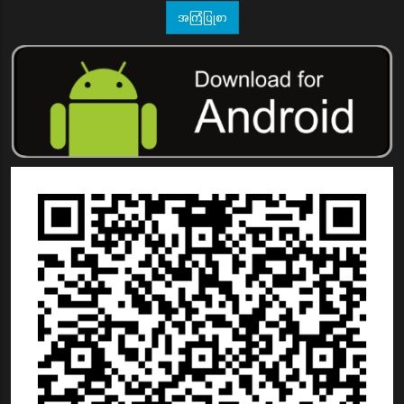
အကြံပြုစာ