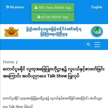
Skip
Myanmar
English
to
MOI News Mobile App
main
mTube Mobile App
content
Home
/
Breadcrumb
တောင်ငူခရိုင် လူထုအခြေပြုဗဟိုဌာန၌ လူငယ်နှင့်စာဖတ်ခြင်း
အကြောင်း အသိပညာပေး Talk Show ပြုလုပ်
တောင်ငူခရိုင် လူထုအခြေပြုဗဟိုဌာန၌ လူငယ်နှင့်စာဖတ်ခြင်းအကြောင်း အသိပညာ
ပေး Talk Show ပြုလုပ်