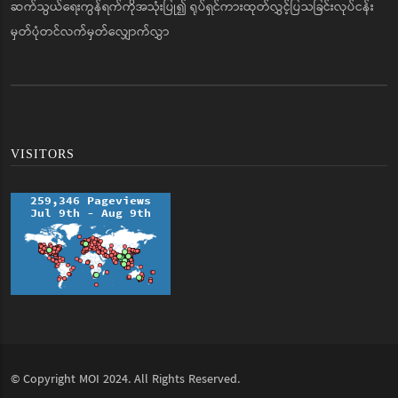
ဆက်သွယ်ရေးကွန်ရက်ကိုအသုံးပြု၍ ရုပ်ရှင်ကားထုတ်လွှင့်ပြသခြင်းလုပ်ငန်း
မှတ်ပုံတင်လက်မှတ်လျှောက်လွှာ
VISITORS
© Copyright
MOI
2024. All Rights Reserved.