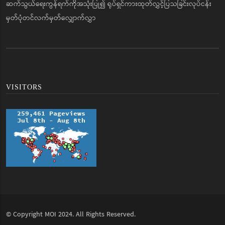
ဆက်သွယ်ရေးကွန်ရက်ကိုအသုံးပြု၍ ရုပ်ရှင်ကားထုတ်လွှင့်ပြသခြင်းလုပ်ငန်း
မှတ်ပုံတင်လက်မှတ်လျှောက်လွှာ
VISITORS
© Copyright
MOI
2024. All Rights Reserved.