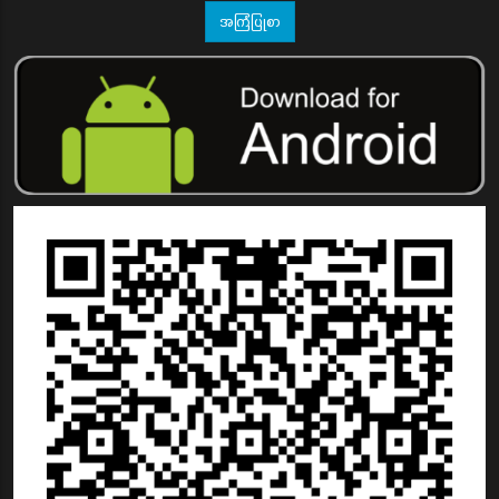
အကြံပြုစာ