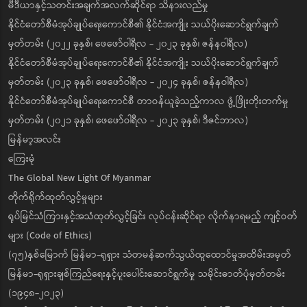
မီဒီယာနှင့်သတင်းအချက်အလက်ဆိုင်ရာ သိနားလည်မှု
နိုင်ငံတော်စီမံအုပ်ချုပ်ရေးကောင်စီ၏ နိုင်ငံအကျိုး သယ်ပိုးဆောင်ရွက်ချက်
မှတ်တမ်း (၂၀၂၂ ခုနှစ်၊ ဖေဖော်ဝါရီလ - ၂၀၂၃ ခုနှစ်၊ ဇန်နဝါရီလ)
နိုင်ငံတော်စီမံအုပ်ချုပ်ရေးကောင်စီ၏ နိုင်ငံအကျိုး သယ်ပိုးဆောင်ရွက်ချက်
မှတ်တမ်း (၂၀၂၃ ခုနှစ်၊ ဖေဖော်ဝါရီလ - ၂၀၂၄ ခုနှစ်၊ ဇန်နဝါရီလ)
နိုင်ငံတော်စီမံအုပ်ချုပ်ရေးကောင်စီ တာဝန်ယူခဲ့သည့်ကာလ ဖွံ့ဖြိုးတိုးတက်မှု
မှတ်တမ်း (၂၀၂၁ ခုနှစ်၊ ဖေဖော်ဝါရီလ - ၂၀၂၃ ခုနှစ်၊ ဒီဇင်ဘာလ)
မြန်မာ့အလင်း
ကြေးမုံ
The Global New Light Of Myanmar
တိုက်ရိုက်ထုတ်လွှင့်မှုများ
ရုပ်မြင်သံကြားနှင့်အသံထုတ်လွှင့်ခြင်း လုပ်ငန်းဆိုင်ရာ လိုက်နာရမည့် ကျင့်ဝတ်
များ (Code of Ethics)
(၇၅)နှစ်မြောက် မြန်မာ-ရုရှား သံတမန်ဆက်သွယ်ထူထောင်မှုအထိမ်းအမှတ်
မြန်မာ-ရုရှားချစ်ကြည်ရေးနှင့်ပူးပေါင်းဆောင်ရွက်မှု သမိုင်းဓာတ်ပုံမှတ်တမ်း
(၁၉၄၈-၂၀၂၃)