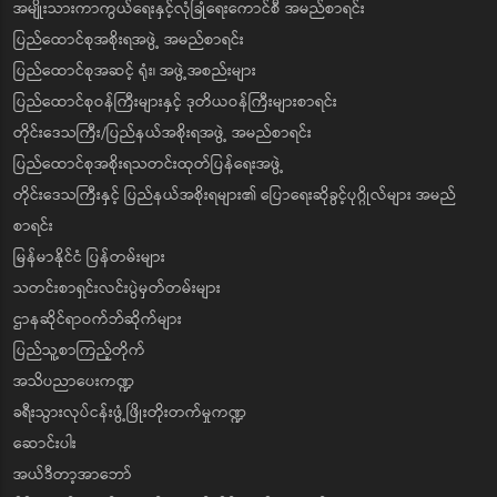
အမျိုးသားကာကွယ်ရေးနှင့်လုံခြုံရေးကောင်စီ အမည်စာရင်း
ပြည်ထောင်စုအစိုးရအဖွဲ့ အမည်စာရင်း
ပြည်ထောင်စုအဆင့် ရုံး၊ အဖွဲ့အစည်းများ
ပြည်ထောင်စုဝန်ကြီးများနှင့် ဒုတိယဝန်ကြီးများစာရင်း
တိုင်းဒေသကြီး/ပြည်နယ်အစိုးရအဖွဲ့ အမည်စာရင်း
ပြည်ထောင်စုအစိုးရသတင်းထုတ်ပြန်ရေးအဖွဲ့
တိုင်းဒေသကြီးနှင့် ပြည်နယ်အစိုးရများ၏ ပြောရေးဆိုခွင့်ပုဂ္ဂိုလ်များ အမည်
စာရင်း
မြန်မာနိုင်ငံ ပြန်တမ်းများ
သတင်းစာရှင်းလင်းပွဲမှတ်တမ်းများ
ဌာနဆိုင်ရာဝက်ဘ်ဆိုက်များ
ပြည်သူ့စာကြည့်တိုက်
အသိပညာပေးကဏ္ဍ
ခရီးသွားလုပ်ငန်းဖွံ့ဖြိုးတိုးတက်မှုကဏ္ဍ
ဆောင်းပါး
အယ်ဒီတာ့အာဘော်