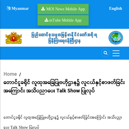
Skip
Myanmar
English
to
MOI News Mobile App
main
mTube Mobile App
content
Home
/
Breadcrumb
တောင်ငူခရိုင် လူထုအခြေပြုဗဟိုဌာန၌ လူငယ်နှင့်စာဖတ်ခြင်း
အကြောင်း အသိပညာပေး Talk Show ပြုလုပ်
တောင်ငူခရိုင် လူထုအခြေပြုဗဟိုဌာန၌ လူငယ်နှင့်စာဖတ်ခြင်းအကြောင်း အသိပညာ
ပေး Talk Show ပြုလုပ်