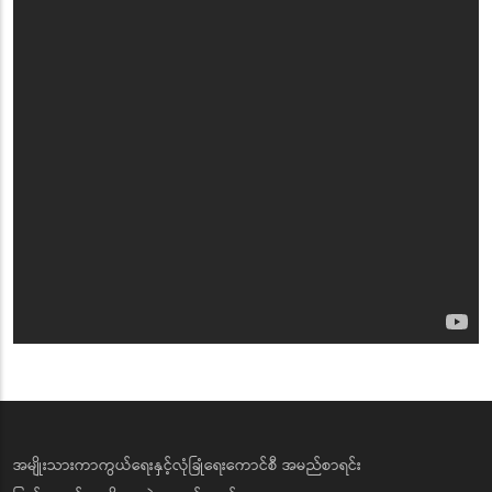
အမျိုးသားကာကွယ်ရေးနှင့်လုံခြုံရေးကောင်စီ အမည်စာရင်း