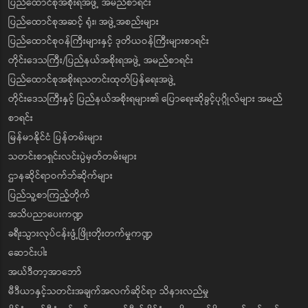
ပြည်ထောင်စုအစိုးရအဖွဲ့ အမည်စာရင်း
ပြည်ထောင်စုအဆင့် ရုံး၊ အဖွဲ့အစည်းများ
ပြည်ထောင်စုဝန်ကြီးများနှင့် ဒုတိယဝန်ကြီးများစာရင်း
တိုင်းဒေသကြီး/ပြည်နယ်အစိုးရအဖွဲ့ အမည်စာရင်း
ပြည်ထောင်စုအစိုးရသတင်းထုတ်ပြန်ရေးအဖွဲ့
တိုင်းဒေသကြီးနှင့် ပြည်နယ်အစိုးရများ၏ ပြောရေးဆိုခွင့်ပုဂ္ဂိုလ်များ အမည်
စာရင်း
မြန်မာနိုင်ငံ ပြန်တမ်းများ
သတင်းစာရှင်းလင်းပွဲမှတ်တမ်းများ
ဌာနဆိုင်ရာဝက်ဘ်ဆိုက်များ
ပြည်သူ့စာကြည့်တိုက်
အသိပညာပေးကဏ္ဍ
ခရီးသွားလုပ်ငန်းဖွံ့ဖြိုးတိုးတက်မှုကဏ္ဍ
ဆောင်းပါး
အယ်ဒီတာ့အာဘော်
မီဒီယာနှင့်သတင်းအချက်အလက်ဆိုင်ရာ သိနားလည်မှု