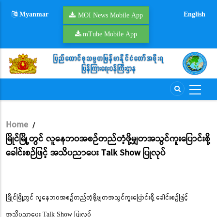
Skip
Myanmar
English
to
MOI News Mobile App
main
mTube Mobile App
content
Home
/
Breadcrumb
မြိုင်မြို့တွင် လူနေဘဝအစဉ်တည်တံ့ဖို့မျှတအသွင်ကူးပြောင်းစို့
ခေါင်းစဉ်ဖြင့် အသိပညာပေး Talk Show ပြုလုပ်
မြိုင်မြို့တွင် လူနေဘဝအစဉ်တည်တံ့ဖို့မျှတအသွင်ကူးပြောင်းစို့ ခေါင်းစဉ်ဖြင့်
အသိပညာပေး Talk Show ပြုလုပ်