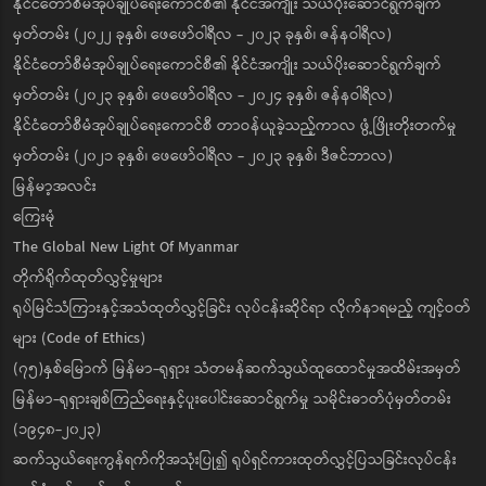
နိုင်ငံတော်စီမံအုပ်ချုပ်ရေးကောင်စီ၏ နိုင်ငံအကျိုး သယ်ပိုးဆောင်ရွက်ချက်
မှတ်တမ်း (၂၀၂၂ ခုနှစ်၊ ဖေဖော်ဝါရီလ - ၂၀၂၃ ခုနှစ်၊ ဇန်နဝါရီလ)
နိုင်ငံတော်စီမံအုပ်ချုပ်ရေးကောင်စီ၏ နိုင်ငံအကျိုး သယ်ပိုးဆောင်ရွက်ချက်
မှတ်တမ်း (၂၀၂၃ ခုနှစ်၊ ဖေဖော်ဝါရီလ - ၂၀၂၄ ခုနှစ်၊ ဇန်နဝါရီလ)
နိုင်ငံတော်စီမံအုပ်ချုပ်ရေးကောင်စီ တာဝန်ယူခဲ့သည့်ကာလ ဖွံ့ဖြိုးတိုးတက်မှု
မှတ်တမ်း (၂၀၂၁ ခုနှစ်၊ ဖေဖော်ဝါရီလ - ၂၀၂၃ ခုနှစ်၊ ဒီဇင်ဘာလ)
မြန်မာ့အလင်း
ကြေးမုံ
The Global New Light Of Myanmar
တိုက်ရိုက်ထုတ်လွှင့်မှုများ
ရုပ်မြင်သံကြားနှင့်အသံထုတ်လွှင့်ခြင်း လုပ်ငန်းဆိုင်ရာ လိုက်နာရမည့် ကျင့်ဝတ်
များ (Code of Ethics)
(၇၅)နှစ်မြောက် မြန်မာ-ရုရှား သံတမန်ဆက်သွယ်ထူထောင်မှုအထိမ်းအမှတ်
မြန်မာ-ရုရှားချစ်ကြည်ရေးနှင့်ပူးပေါင်းဆောင်ရွက်မှု သမိုင်းဓာတ်ပုံမှတ်တမ်း
(၁၉၄၈-၂၀၂၃)
ဆက်သွယ်ရေးကွန်ရက်ကိုအသုံးပြု၍ ရုပ်ရှင်ကားထုတ်လွှင့်ပြသခြင်းလုပ်ငန်း