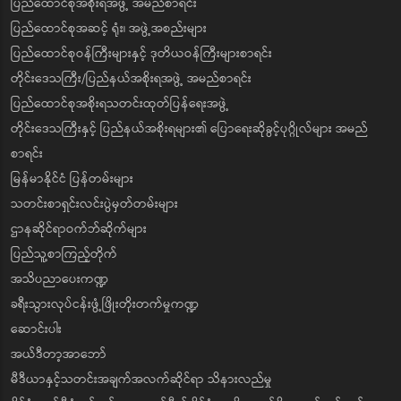
ပြည်ထောင်စုအစိုးရအဖွဲ့ အမည်စာရင်း
ပြည်ထောင်စုအဆင့် ရုံး၊ အဖွဲ့အစည်းများ
ပြည်ထောင်စုဝန်ကြီးများနှင့် ဒုတိယဝန်ကြီးများစာရင်း
တိုင်းဒေသကြီး/ပြည်နယ်အစိုးရအဖွဲ့ အမည်စာရင်း
ပြည်ထောင်စုအစိုးရသတင်းထုတ်ပြန်ရေးအဖွဲ့
တိုင်းဒေသကြီးနှင့် ပြည်နယ်အစိုးရများ၏ ပြောရေးဆိုခွင့်ပုဂ္ဂိုလ်များ အမည်
စာရင်း
မြန်မာနိုင်ငံ ပြန်တမ်းများ
သတင်းစာရှင်းလင်းပွဲမှတ်တမ်းများ
ဌာနဆိုင်ရာဝက်ဘ်ဆိုက်များ
ပြည်သူ့စာကြည့်တိုက်
အသိပညာပေးကဏ္ဍ
ခရီးသွားလုပ်ငန်းဖွံ့ဖြိုးတိုးတက်မှုကဏ္ဍ
ဆောင်းပါး
အယ်ဒီတာ့အာဘော်
မီဒီယာနှင့်သတင်းအချက်အလက်ဆိုင်ရာ သိနားလည်မှု