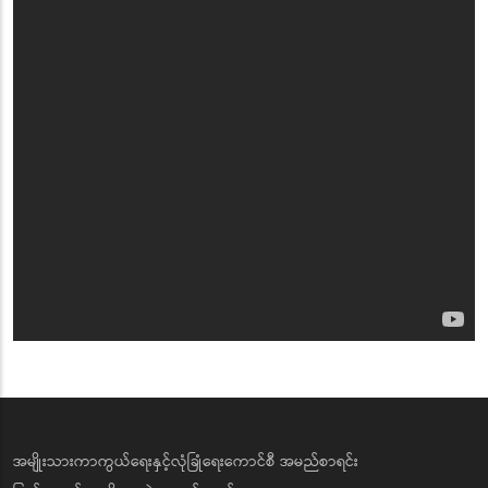
အမျိုးသားကာကွယ်ရေးနှင့်လုံခြုံရေးကောင်စီ အမည်စာရင်း