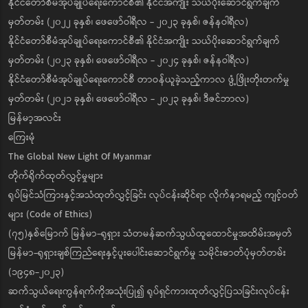
နိုင်ငံတော်စီမံအုပ်ချုပ်ရေးကောင်စီ၏ နိုင်ငံအကျိုး သယ်ပိုးဆောင်ရွက်ချက်
မှတ်တမ်း (၂၀၂၂ ခုနှစ်၊ ဖေဖော်ဝါရီလ - ၂၀၂၃ ခုနှစ်၊ ဇန်နဝါရီလ)
နိုင်ငံတော်စီမံအုပ်ချုပ်ရေးကောင်စီ၏ နိုင်ငံအကျိုး သယ်ပိုးဆောင်ရွက်ချက်
မှတ်တမ်း (၂၀၂၃ ခုနှစ်၊ ဖေဖော်ဝါရီလ - ၂၀၂၄ ခုနှစ်၊ ဇန်နဝါရီလ)
နိုင်ငံတော်စီမံအုပ်ချုပ်ရေးကောင်စီ တာဝန်ယူခဲ့သည့်ကာလ ဖွံ့ဖြိုးတိုးတက်မှု
မှတ်တမ်း (၂၀၂၁ ခုနှစ်၊ ဖေဖော်ဝါရီလ - ၂၀၂၃ ခုနှစ်၊ ဒီဇင်ဘာလ)
မြန်မာ့အလင်း
ကြေးမုံ
The Global New Light Of Myanmar
တိုက်ရိုက်ထုတ်လွှင့်မှုများ
ရုပ်မြင်သံကြားနှင့်အသံထုတ်လွှင့်ခြင်း လုပ်ငန်းဆိုင်ရာ လိုက်နာရမည့် ကျင့်ဝတ်
များ (Code of Ethics)
(၇၅)နှစ်မြောက် မြန်မာ-ရုရှား သံတမန်ဆက်သွယ်ထူထောင်မှုအထိမ်းအမှတ်
မြန်မာ-ရုရှားချစ်ကြည်ရေးနှင့်ပူးပေါင်းဆောင်ရွက်မှု သမိုင်းဓာတ်ပုံမှတ်တမ်း
(၁၉၄၈-၂၀၂၃)
ဆက်သွယ်ရေးကွန်ရက်ကိုအသုံးပြု၍ ရုပ်ရှင်ကားထုတ်လွှင့်ပြသခြင်းလုပ်ငန်း