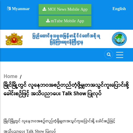
Skip
Myanmar
English
to
MOI News Mobile App
main
mTube Mobile App
content
Home
/
Breadcrumb
မြိုင်မြို့တွင် လူနေဘဝအစဉ်တည်တံ့ဖို့မျှတအသွင်ကူးပြောင်းစို့
ခေါင်းစဉ်ဖြင့် အသိပညာပေး Talk Show ပြုလုပ်
မြိုင်မြို့တွင် လူနေဘဝအစဉ်တည်တံ့ဖို့မျှတအသွင်ကူးပြောင်းစို့ ခေါင်းစဉ်ဖြင့်
အသိပညာပေး Talk Show ပြုလုပ်