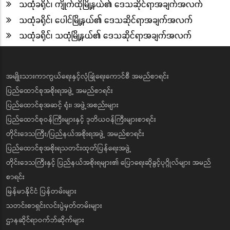
သထုံခရိုင်၊ ကျိုက်ထိုမြို့နယ်၏ ဒေသဆိုင်ရာအချက်အလက်
သထုံခရိုင်၊ ပေါင်မြို့နယ်၏ ဒေသဆိုင်ရာအချက်အလက်
သထုံခရိုင်၊ သထုံမြို့နယ်၏ ဒေသဆိုင်ရာအချက်အလက်
အမျိုးသားကာကွယ်ရေးနှင့်လုံခြုံရေးကောင်စီ အမည်စာရင်း
ပြည်ထောင်စုအစိုးရအဖွဲ့ အမည်စာရင်း
ပြည်ထောင်စုအဆင့် ရုံး၊ အဖွဲ့အစည်းများ
ပြည်ထောင်စုဝန်ကြီးများနှင့် ဒုတိယဝန်ကြီးများစာရင်း
တိုင်းဒေသကြီး/ပြည်နယ်အစိုးရအဖွဲ့ အမည်စာရင်း
ပြည်ထောင်စုအစိုးရသတင်းထုတ်ပြန်ရေးအဖွဲ့
တိုင်းဒေသကြီးနှင့် ပြည်နယ်အစိုးရများ၏ ပြောရေးဆိုခွင့်ပုဂ္ဂိုလ်များ အမည်
စာရင်း
မြန်မာနိုင်ငံ ပြန်တမ်းများ
သတင်းစာရှင်းလင်းပွဲမှတ်တမ်းများ
ဌာနဆိုင်ရာဝက်ဘ်ဆိုက်များ