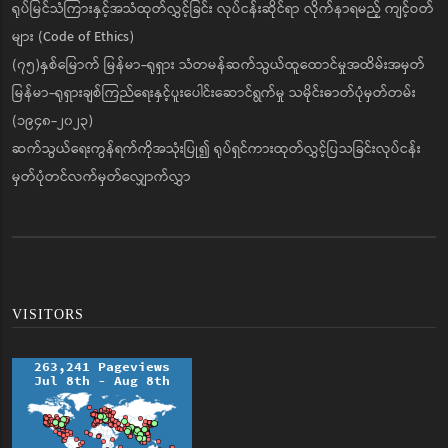
ရုပ်မြင်သံကြားနှင့်အသံထုတ်လွှင့်ခြင်း လုပ်ငန်းဆိုင်ရာ လိုက်နာရမည့် ကျင့်ဝတ်
များ (Code of Ethics)
(၇၅)နှစ်မြောက် မြန်မာ-ရုရှား သံတမန်ဆက်သွယ်ထူထောင်မှုအထိမ်းအမှတ်
မြန်မာ-ရုရှားချစ်ကြည်ရေးနှင့်ပူးပေါင်းဆောင်ရွက်မှု သမိုင်းဓာတ်ပုံမှတ်တမ်း
(၁၉၄၈-၂၀၂၃)
ဆက်သွယ်ရေးကွန်ရက်ကိုအသုံးပြု၍ ရုပ်ရှင်ကားထုတ်လွှင့်ပြသခြင်းလုပ်ငန်း
မှတ်ပုံတင်လက်မှတ်လျှောက်လွှာ
VISITORS