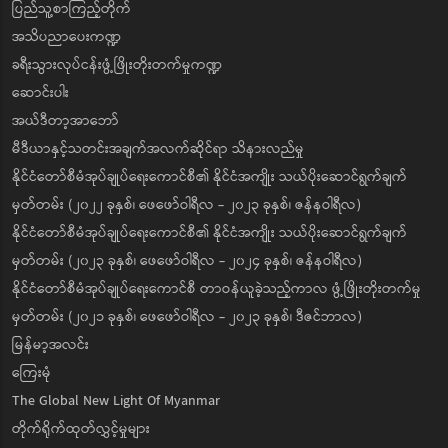
ပြည်သူ့စာကြည့်တိုက်
အသိပညာပေးကဏ္ဍ
ခရီးသွားလုပ်ငန်းဖွံ့ဖြိုးတိုးတက်မှုကဏ္ဍ
ဆောင်းပါး
အယ်ဒီတာ့အာဘော်
မီဒီယာနှင့်သတင်းအချက်အလက်ဆိုင်ရာ သိနားလည်မှု
နိုင်ငံတော်စီမံအုပ်ချုပ်ရေးကောင်စီ၏ နိုင်ငံအကျိုး သယ်ပိုးဆောင်ရွက်ချက်
မှတ်တမ်း (၂၀၂၂ ခုနှစ်၊ ဖေဖော်ဝါရီလ - ၂၀၂၃ ခုနှစ်၊ ဇန်နဝါရီလ)
နိုင်ငံတော်စီမံအုပ်ချုပ်ရေးကောင်စီ၏ နိုင်ငံအကျိုး သယ်ပိုးဆောင်ရွက်ချက်
မှတ်တမ်း (၂၀၂၃ ခုနှစ်၊ ဖေဖော်ဝါရီလ - ၂၀၂၄ ခုနှစ်၊ ဇန်နဝါရီလ)
နိုင်ငံတော်စီမံအုပ်ချုပ်ရေးကောင်စီ တာဝန်ယူခဲ့သည့်ကာလ ဖွံ့ဖြိုးတိုးတက်မှု
မှတ်တမ်း (၂၀၂၁ ခုနှစ်၊ ဖေဖော်ဝါရီလ - ၂၀၂၃ ခုနှစ်၊ ဒီဇင်ဘာလ)
မြန်မာ့အလင်း
ကြေးမုံ
The Global New Light Of Myanmar
တိုက်ရိုက်ထုတ်လွှင့်မှုများ