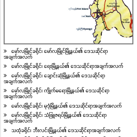
မော်လမြိုင်ခရိုင်၊ မော်လမြိုင်မြို့နယ်၏ ဒေသဆိုင်ရာ
အချက်အလက်
မော်လမြိုင်ခရိုင်၊ ရေးမြို့နယ်၏ ဒေသဆိုင်ရာအချက်အလက်
မော်လမြိုင်ခရိုင်၊ ချောင်းဆုံမြို့နယ်၏ ဒေသဆိုင်ရာ
အချက်အလက်
မော်လမြိုင်ခရိုင်၊ ကျိုက်မရောမြို့နယ်၏ ဒေသဆိုင်ရာ
အချက်အလက်
မော်လမြိုင်ခရိုင်၊ မုဒုံမြို့နယ်၏ ဒေသဆိုင်ရာအချက်အလက်
မော်လမြိုင်ခရိုင်၊ သံဖြူဇရပ်မြို့နယ်၏ ဒေသဆိုင်ရာ
အချက်အလက်
သထုံခရိုင်၊ ဘီးလင်းမြို့နယ်၏ ဒေသဆိုင်ရာအချက်အလက်