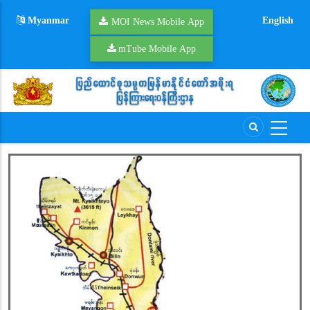
Skip
Myanmar
English
to
MOI News Mobile App
main
mTube Mobile App
content