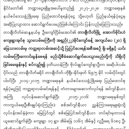
လမ်းပိုင်းပေါ်ရှိ ပေ ၂၀ ကွန်ကရစ်တံတား ၁ စင်း တည်ဆောက်ခြင်းလုပ်ငန်းကို
နိုင်ငံတော်၏ ဘဏ္ဍာငွေရရှိမှုအပေါ်မူတည်၍ ၂၀၂၇-၂၀၂၈ ဘဏ္ဍာရေးနှစ်
နယ်စပ်ဒေသဖွံ့ဖြိုးရေး ပြည်ထောင်စုရန်ပုံငွေ သို့မဟုတ် ပြည်နယ်ရန်ပုံငွေမှ
အဆိုပြုလျာထား ဆောင်ရွက်ပေးမည်ဖြစ်ပါကြောင်း ပြန်လည်ဖြေကြားသည်။
တာချီလိတ်မဲဆန္ဒနယ်မှ ဦးကျော်ငြိမ်းအောင်၏
တာချီလိတ်မြို့ အောက်မိုင်းဟဲ
ကျေးရွာအုပ်စု သွားလမ်းမကြီးကို အရှည်(၂၂)မိုင်ကျော်ခန့် အကျယ်ပေ (၂ဝ) ရှိ
မြေသားလမ်းမှ ကတ္တရာလမ်းအဆင့်သို့ ပြုပြင်ပေးရန်အစီအစဉ် ရှိ၊ မရှိနှင့် ယင်း
လမ်းမကြီးကောင်းမွန်စေရန် မည်သို့စီမံဆောင်ရွက်ပေးသွားမည်တို့ကို သိရှိလို
ခြင်းမေးခွန်းနှင့် စပ်လျဉ်း၍
ဒုတိယဝန်ကြီး ဗိုလ်ချုပ်ကျော်စွာဦးက အဆိုပါလမ်း
ပိုင်းသည် တာချီလိတ်ခရိုင် တာချီလိတ်-ဘိုရှီး-မိုင်းခုတ် ၆၉/၅ မိုင် လမ်းပိုင်းတွင်
ပါဝင်ပြီး ၂၀၁၄-၂၀၁၅ ဘဏ္ဍာရေးနှစ် နယ်စပ်ဒေသဖွံ့ဖြိုးရေး ပြည်ထောင်စု
ရန်ပုံငွေဖြင့် ကတ္တရာလမ်းခင်းရန်နှင့် တံတားများဆောက်လုပ်ရန် အင်ဂျင်နီယာ
အကြို လုပ်ငန်းဆောင်ရွက်ခဲ့ပြီး ၂၀၁၅-၂၀၁၆ ဘဏ္ဍာရေးနှစ်တွင်
ကာကွယ်ရေးဦးစီးချုပ်ရုံး(ကြည်း)၊ စစ်အင်ဂျင်နီယာ ညွှန်ကြားရေးမှူးရုံးသို့
လုပ်ငန်းအပ်နှံခဲ့ကာ မြေပြင်တွင် စစ်မြေပြင်အင်ဂျင်နီယာ တပ်ရင်းမှတာဝန်
ယူဆောင်ရွက်ခဲ့ပြီး ကျေးရွာ ၁၇ ရွာ၊ အိမ်ခြေ ၁၁၆၇ အိမ်နှင့် လူဦးရေ ၆၁၈၄ ဦး