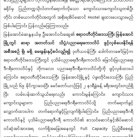
မိဘပြည်သူများက တိုက်တွန်းပေးပါရန် မေတ္တာရပ်ခံလိုပါကြောင်း၊ သာယာဝတီ
ခရိုင်မှ ပြည်တက္ကသိုလ်တက်ရောက်လိုသော ကျောင်းသားကျောင်းသူတစ်ဦး
တိုင်း တစ်ယောက်တိုင်းအတွက် အစိုးရအိပ်ဆောင် Hostel ချထားပေးသွားမည်
ဖြစ်ပါကြောင်း ပြန်လည်ဖြေကြားသည်။
မြန်အောင်မဲဆန္ဒနယ်မှ ဦးအောင်ဝင်းဆွေ၏
ဧရာဝတီတိုင်းဒေသကြီး
မြန်အောင်
မြို့တွင် ဆရာ အတတ်သင် သိပ္ပံ/ပညာရေးကောလိပ် ဖွင့်လှစ်ပေးနိုင်ရန်
အစီအစဉ် ရှိ၊ မရှိ မေးခွန်းနှင့်စပ်လျဉ်း၍
ဒုတိယဝန်ကြီး ဒေါက်တာဇော်မြင့်က
ဧရာဝတီတိုင်းဒေသကြီးတွင် ပုသိမ်ပညာရေးဒီဂရီကောလိပ်၊ မြောင်းမြပညာရေး
ဒီဂရီကောလိပ်နှင့် ဘိုကလေး ပညာရေးဒီဂရီကောလိပ်တို့ကို ဖွင့်လှစ်ထားပါ
ကြောင်း၊ ဧရာဝတီတိုင်းဒေသကြီး မြန်အောင်မြို့နှင့် ပဲခူးတိုင်းဒေသကြီး ပြည်
မြို့သည် ၆၉ မိုင်ကွာဝေးပြီး မော်တော်ယာဉ်ဖြင့် ၂ နာရီခွဲခန့် ခရီးအတွင်းတည်ရှိ
ပြီး လမ်းပန်းဆက်သွယ်ရေးလည်း ကောင်းမွန်ကြောင်း၊ ကျောင်းသား
ကျောင်းသူများက ပြည်ပညာရေးဒီဂရီကောလိပ်သို့ တက်ရောက်ခွင့်
လျှောက်ထားပါက တက်ရောက်ခွင့်ပြုလျက်ရှိပါကြောင်း၊ ပြည်ပညာရေးဒီဂရီ
ကောလိပ်နှင့် ပုသိမ်ပညာရေးဒီဂရီ ကောလိပ်၏ စာသင်ဆောင်နှင့်အိပ်ဆောင်
ဝင်ဆံ့အင်အားအရ လက်ရှိအခြေအနေတွင် Full Capacity ပြည့်မီစေရန်