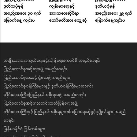
ဒုတိယပုံမှန်
ကျန်းမာရေးနှင့်
ဒုတိယပုံမှန်
အစည်းအဝေး ၃၀ ရက်
အားကစားဆိုင်ရာ
အစည်းအဝေး ၂၉ ရက်
မြောက်နေ့ ကျင်းပ
ကော်မတီအား တွေ့ဆုံ
မြောက်နေ့ကျင်းပ
အမျိုးသားကာကွယ်ရေးနှင့်လုံခြုံရေးကောင်စီ အမည်စာရင်း
ပြည်ထောင်စုအစိုးရအဖွဲ့ အမည်စာရင်း
ပြည်ထောင်စုအဆင့် ရုံး၊ အဖွဲ့အစည်းများ
ပြည်ထောင်စုဝန်ကြီးများနှင့် ဒုတိယဝန်ကြီးများစာရင်း
တိုင်းဒေသကြီး/ပြည်နယ်အစိုးရအဖွဲ့ အမည်စာရင်း
ပြည်ထောင်စုအစိုးရသတင်းထုတ်ပြန်ရေးအဖွဲ့
တိုင်းဒေသကြီးနှင့် ပြည်နယ်အစိုးရများ၏ ပြောရေးဆိုခွင့်ပုဂ္ဂိုလ်များ အမည်
စာရင်း
မြန်မာနိုင်ငံ ပြန်တမ်းများ