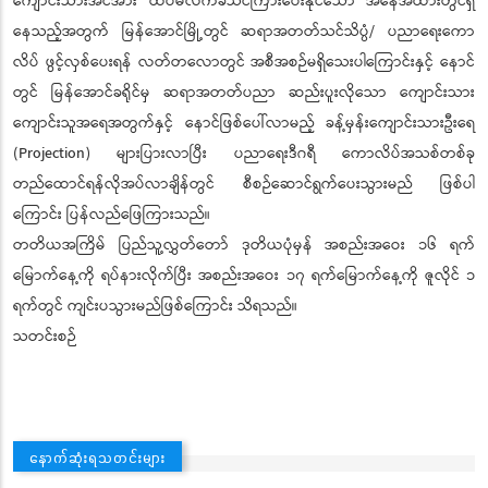
ကျောင်းသားအင်အား ထပ်မံလက်ခံသင်ကြားပေးနိုင်သော အနေအထားတွင်ရှိ
နေသည့်အတွက် မြန်အောင်မြို့တွင် ဆရာအတတ်သင်သိပ္ပံ/ ပညာရေးကော
လိပ် ဖွင့်လှစ်ပေးရန် လတ်တလောတွင် အစီအစဉ်မရှိသေးပါကြောင်းနှင့် နောင်
တွင် မြန်အောင်ခရိုင်မှ ဆရာအတတ်ပညာ ဆည်းပူးလိုသော ကျောင်းသား
ကျောင်းသူအရေအတွက်နှင့် နောင်ဖြစ်ပေါ်လာမည့် ခန့်မှန်းကျောင်းသားဦးရေ
(Projection) များပြားလာပြီး ပညာရေးဒီဂရီ ကောလိပ်အသစ်တစ်ခု
တည်ထောင်ရန်လိုအပ်လာချိန်တွင် စီစဉ်ဆောင်ရွက်ပေးသွားမည် ဖြစ်ပါ
ကြောင်း ပြန်လည်ဖြေကြားသည်။
တတိယအကြိမ် ပြည်သူ့လွှတ်တော် ဒုတိယပုံမှန် အစည်းအဝေး ၁၆ ရက်
မြောက်နေ့ကို ရပ်နားလိုက်ပြီး အစည်းအဝေး ၁၇ ရက်မြောက်နေ့ကို ဇူလိုင် ၁
ရက်တွင် ကျင်းပသွားမည်ဖြစ်ကြောင်း သိရသည်။
သတင်းစဉ်
နောက်ဆုံးရသတင်းများ