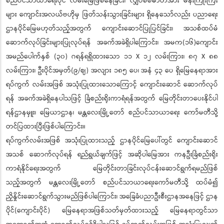
စည်ပင်သာယာရေးပိုင် လမ်းမြေဖြစ်နေခြင်း၊ လျှပ်စစ်ဓာတ်အား မိန်းကြိုးကြီး
များ ကျောင်းအလယ်ဗဟိုမှ ဖြတ်သန်းသွားခြင်းများ ရှိနေသော်လည်း ပညာရေး
ဌာနပိုင်မြေမဟုတ်သည့်အတွက် ကျောင်းဆောင်ပြုပြင်ခြင်း၊ အသစ်ထပ်မံ
ဆောက်လုပ်ခြင်းများပြုလုပ်ရန် အခက်အခဲရှိပါကြောင်း၊ အမက(၁၆)ကျောင်း
အမည်ပေါက်နှစ် (၃၀) ဂရန်ရရှိထားသော ၁၁ X ၁၂ လမ်းကြား၊ ၈၇ X ၈၈
လမ်းကြား၊ ဦးပိုင်အမှတ်(၉/ဈ) အလျား ၁၈၅ ပေ၊ အနံ ၄၃ ပေ ရှိမြေနေရာအား
ရပ်ကွက် လမ်းအဖြစ် အသုံးပြုထားသောကြောင့် ကျောင်းဆောင် ဆောက်လုပ်
ရန် အခက်အခဲရှိနေပါသဖြင့် ခြံစည်းရိုးကာရံရန်အတွက် မြေတိုင်းတာပေးနိုင်ပါ
ရန်ဌာနမှူး၊ မြေယာဌာန၊ မန္တလေးမြို့တော် စည်ပင်သာယာရေး ကော်မတီသို့
တင်ပြထားပြီးဖြစ်ပါကြောင်း။
ရပ်ကွက်လမ်းအဖြစ် အသုံးပြုထားသည့် ဌာနပိုင်မြေပေါ်တွင် ကျောင်းဆောင်
အသစ် ဆောက်လုပ်ရန် ရည်ရွယ်ချက်ဖြင့် အဆိုပါမြေအား ကနဦးခြံစည်းရိုး
ကာရံနိုင်ရေးအတွက် မြေတိုင်းတာခြင်းလုပ်ငန်းဆောင်ရွက်ရမည်ဖြစ်
သည့်အတွက် မန္တလေးမြို့တော် စည်ပင်သာယာရေးကော်မတီသို့ ထပ်မံ၍
ညှိနှိုင်းဆောင်ရွက်သွားမည်ဖြစ်ပါကြောင်း၊ အခြေခံပညာဦးစီးဌာနအနေဖြင့် ဌာန
ပိုင်(ကျောင်းပိုင်) မြေနေရာအဖြစ်သတ်မှတ်ထားသည့် မြေနေရာတွင်သာ