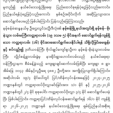
တို့ကိုအကျိုးပြုလျက်ရှိသည့်အတွက် နိုင်ငံတော်၏ ဘဏ္ဍာငွေရရှိမှုအပေါ်
မူတည်၍ နယ်စပ်ဒေသဖွံ့ဖြိုးရေး ပြည်ထောင်စုရန်ပုံငွေဖြင့်လည်းကောင်း၊
ပြည်နယ်ရန်ပုံငွေဖြင့်လည်းကောင်း နှစ်စဉ်အပိုင်းလိုက် အဆိုပြုလျာထား
ဆောင်ရွက်ပေးမည် ဖြစ်ပါကြောင်း ပြန်လည်ဖြေကြားသည်။
နမ့်စန်မဲဆန္ဒနယ်မှ ဦးဌေးလွင်(ခ)ဦးဒီလုံး၏
နမ့်စန်မြို့နယ်အတွင်းရှိ နမ့်စန်- မိုး
နဲသွား လမ်းမကြီးကတ္တရာလမ်း (၁၉ ဒသမ ၅) မိုင်အနက် ဆောင်ရွက်ရန်ကျန်ရှိ
သော ကတ္တရာလမ်း (၁၆) မိုင်အားဆောင်ရွက်ပေးနိုင်ပါရန် သိရှိလိုခြင်းမေးခွန်း
နှင့် စပ်လျဉ်း၍
ဒုတိယဝန်ကြီး ဗိုလ်ချုပ်ကျော်စွာဦးက နမ့်စန်-မိုးနဲသွားလမ်းမ
ကြီး လွိုင်စန့်ရွာလမ်းခွဲမှ နားရိုင်းရွာဟောင်းလမ်းသည် နယ်စပ်ရေးရာ
ဝန်ကြီးဌာနက စီမံခန့်ခွဲသည့် ကျေးရွာချင်းဆက်လမ်းဖြစ်ပြီး ကျေးရွာ ၈ ရွာ၊
အိမ်ခြေ ၁၀၄၃ အိမ်နှင့်လူဦးရေ ၄၈၈၂ ဦးတို့အား အကျိုးပြုလျက်ရှိပါကြောင်း၊
အဆိုပါလမ်း ၁၉/၄ မိုင်ပေါ်တွင် ပြင်/ထိန်းလုပ်ငန်းအနေဖြင့် ၂၀၂၄-၂၀၂၅
ဘဏ္ဍာနှစ်တွင် ကတ္တရာထပ်ပိုးလွှာခင်းခြင်းအား ၁/၀ မိုင် နှင့် ၂၀၂၅-၂၀၂၆
ဘဏ္ဍာနှစ်တွင် ၂/၄ မိုင် စုစုပေါင်း ကတ္တရာထပ်ပိုးလွှာ ၃/၄ မိုင် ဆောင်ရွက်ပေးခဲ့
ပြီး ဖြစ်ပါကြောင်း၊ ကတ္တရာပြင်/ထိန်းလုပ်ငန်းဆောင်ရွက်ရန် ၁၆/၀ မိုင် ကျန်ရှိ
ရာ ၂၀၂၆-၂၀၂၇ ဘဏ္ဍာနှစ် နယ်စပ်ဒေသဖွံ့ဖြိုးရေး ရှမ်းပြည်နယ်အစိုးရ