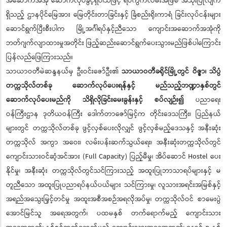
အဆောက်အအုံ ဆောက်လုပ်ခွင့်ရှိပါသဖြင့် ရပ်ကွက်လမ်းအဖြစ် အသုံးပြုလျက်
ရှိသည့် ဌာနပိုင်မြေအား မြေတိုင်းတာခြင်းနှင့် ခြံစည်းရိုးကာရံ ခြင်းလုပ်ငန်းများ
ဆောင်ရွက်ပြီးစီးပါက မြို့အင်္ဂါရပ်နှင့်ညီသော ကျောင်းအဆောက်အအုံကို
ဘတ်ဂျက်လျာထားမှုအတိုင်း ဖြည့်ဆည်းဆောင်ရွက်ပေးသွားမည်ဖြစ်ပါကြောင်း
ပြန်လည်ဖြေကြားသည်။
သာယာဝတီမဲဆန္ဒနယ်မှ ဦးဝင်းဇော်ဦး၏
သာယာဝတီခရိုင်မြို့တွင် ဝိဇ္ဇာ၊ သိပ္ပံ
တက္ကသိုလ်တစ်ခု ဆောက်လုပ်ပေးရန်နှင့် မည်သည့်ဘဏ္ဍာနှစ်တွင်
ဆောက်လုပ်ပေးမည်ကို သိရှိလိုခြင်းမေးခွန်းနှင့် စပ်လျဉ်း၍
ပညာရေး
ဝန်ကြီးဌာန ဒုတိယဝန်ကြီး ဒေါက်တာဇော်မြင့်က တိုင်းဒေသကြီး၊ ပြည်နယ်
များတွင် တက္ကသိုလ်တစ်ခု ဖွင့်လှစ်ပေးလိုလျှင် ဖွင့်လှစ်မည့်ဒေသနှင့် အနီးဆုံး
တက္ကသိုလ် အကွာ အဝေး၊ လမ်းပန်းဆက်သွယ်ရေး၊ အနီးဆုံးတက္ကသိုလ်တွင်
ကျောင်းသားဝင်ဆံ့အင်အား (Full Capacity) ပြည့်မီမှု၊ အိပ်ဆောင် Hostel ပေး
နိုင်မှု၊ အနီးဆုံး တက္ကသိုလ်တွင်သင်ကြားသည့် အထူးပြုဘာသာရပ်များနှင့် မ
တူညီသော အထူးပြုပညာရပ်နယ်ပယ်များ သင်ကြားမှု၊ လူသားအရင်းအမြစ်နှင့်
အရည်အသွေးမြှင့်တင်မှု အထူးအစီအစဉ်အရလိုအပ်မှု၊ တက္ကသိုလ်ဝင် စာမေးပွဲ
အောင်မြင်သူ အရေအတွက်၊ ပထမနှစ် တက်ရောက်မည့် ကျောင်းသား