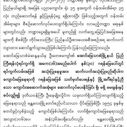
ဆောင်ရွက်ပေးလျက်ရှိပြီး ၂၀၂၆-၂၀၂၇ ဘဏ္ဍာရေး နှစ်တွင် တိုင်းဒေသကြီး/
ပြည်နယ်များရှိ အခြေခံ ပညာကျောင်း၊ ရုံး ၃၅ ခုအတွက် ဝန်ထမ်းအိမ်ရာ ၃၅
လုံး တည်ဆောက်ရန် ခွင့်ပြုရန်ပုံငွေ ရရှိထားပြီး ဖြစ်သည့်အတွက် ဝန်ထမ်း
အိမ်ရာများ စီစဉ်ဆောက်လုပ်ပေးလျက်ရှိပါကြောင်း၊ လာမည့်ဘဏ္ဍာ ရေးနှစ်
များတွင်လည်း ဘဏ္ဍာငွေရရှိမှုအပေါ် မူတည်၍ လက်တွေ့မြေပြင်အခြေအနေ
များကို စိစစ်ပြီး တိုင်းဒေသကြီး/ ပြည်နယ်ဦးစားပေးအစီအစဉ်အရ ဆက်လက်
လျာထား ဆောင်ရွက်သွားမည်ဖြစ်ပါကြောင်း ပြန်လည်ဖြေကြားသည်။
အောင်မြေသာစံမဲဆန္ဒနယ်မှ ဦးတေဇကျော်၏
အောင်မြေသာစံမြို့နယ် ပြည်
ကြီးရန်လုံရပ်ကွက်ရှိ အမက(၁၆)အမည်ပေါက် နှစ်(၃၀) ဂရန်မြေပေါ်တွင်
ရပ်ကွက်လမ်းအဖြစ် အသုံးပြုနေမှုအား ဆက်လက်အသုံးပြုမည်ဆိုပါက
ကျောင်းမြေနေရာကို ဂရန်မြေအဖြစ် သတ်မှတ်ပေးရန်နှင့် မြို့အင်္ဂါရပ်နှင့်ညီ
သော ကျောင်းအဆောက်အအုံများ ဆောက်လုပ်ပေးနိုင်ခြင်း ရှိ၊ မရှိ မေးခွန်းနှင့်
စပ်လျဉ်း၍
ဒုတိယဝန်ကြီး ဦးနေမျိုးလှိုင်က ယခုလက်ရှိသင်ကြားလျက်ရှိသည့်
မြေနေရာသည် မန္တလေးမြို့တော်စည်ပင်သာယာ ပိုင်မြေဖြစ်ပြီး ၁၉၅၄ ခုနှစ်မှ
စတင်ဖွင့်လှစ်ခဲ့သည့် ကျောင်းဖြစ်ပါကြောင်း၊ လက်ရှိကျောင်းမြေနေရာသည်
အလျား(၁၀၆)ပေ၊ အနံ(၃၆)ပေရှိသော်လည်း မန္တလေးမြို့တော်