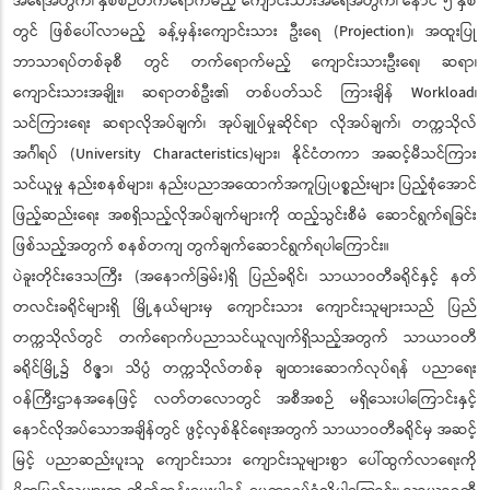
အရေအတွက်၊ နှစ်စဉ်တက်ရောက်မည့် ကျောင်းသားအရေအတွက်၊ နောင် ၅ နှစ်
တွင် ဖြစ်ပေါ်လာမည့် ခန့်မှန်းကျောင်းသား ဦးရေ (Projection)၊ အထူးပြု
ဘာသာရပ်တစ်ခုစီ တွင် တက်ရောက်မည့် ကျောင်းသားဦးရေ၊ ဆရာ၊
ကျောင်းသားအချိုး၊ ဆရာတစ်ဦး၏ တစ်ပတ်သင် ကြားချိန် Workload၊
သင်ကြားရေး ဆရာလိုအပ်ချက်၊ အုပ်ချုပ်မှုဆိုင်ရာ လိုအပ်ချက်၊ တက္ကသိုလ်
အင်္ဂါရပ် (University Characteristics)များ၊ နိုင်ငံတကာ အဆင့်မီသင်ကြား
သင်ယူမှု နည်းစနစ်များ၊ နည်းပညာအထောက်အကူပြုပစ္စည်းများ ပြည့်စုံအောင်
ဖြည့်ဆည်းရေး အစရှိသည့်လိုအပ်ချက်များကို ထည့်သွင်းစီမံ ဆောင်ရွက်ရခြင်း
ဖြစ်သည့်အတွက် စနစ်တကျ တွက်ချက်ဆောင်ရွက်ရပါကြောင်း။
ပဲခူးတိုင်းဒေသကြီး (အနောက်ခြမ်း)ရှိ ပြည်ခရိုင်၊ သာယာဝတီခရိုင်နှင့် နတ်
တလင်းခရိုင်များရှိ မြို့နယ်များမှ ကျောင်းသား ကျောင်းသူများသည် ပြည်
တက္ကသိုလ်တွင် တက်ရောက်ပညာသင်ယူလျက်ရှိသည့်အတွက် သာယာဝတီ
ခရိုင်မြို့၌ ဝိဇ္ဇာ၊ သိပ္ပံ တက္ကသိုလ်တစ်ခု ချထားဆောက်လုပ်ရန် ပညာရေး
ဝန်ကြီးဌာနအနေဖြင့် လတ်တလောတွင် အစီအစဉ် မရှိသေးပါကြောင်းနှင့်
နောင်လိုအပ်သောအချိန်တွင် ဖွင့်လှစ်နိုင်ရေးအတွက် သာယာဝတီခရိုင်မှ အဆင့်
မြင့် ပညာဆည်းပူးသူ ကျောင်းသား ကျောင်းသူများစွာ ပေါ်ထွက်လာရေးကို