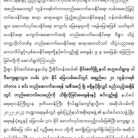
မောင်အုန်းနှင့် ပြည်သူ့လွှတ်တော်ကိုယ်စားလှယ်များ တက်ရောက်ကြသည်။
အစည်းအဝေးတွင် ကွန်ကရစ်တံတားတည်ဆောက်ပေးနိုင်ရေး၊ လမ်းအဆင့်မြှင့်
တင်ပေးနိုင်ရေး၊ ဆရာ ဆရာမများ ဖြည့်ဆည်းပေးနိုင်ရေးနှင့် ဝန်ထမ်းအိမ်ရာ
များ ဆောက်လုပ်ပေးနိုင်ရေး၊ ကျောင်း မြေနေရာကို ဂရန်မြေအဖြစ် သတ်မှတ်
ပေးနိုင်ရေး၊ ကျောင်းအဆောက်အအုံ တည်ဆောက်ပေးနိုင်ရေး၊ ဝိဇ္ဇာ၊ သိပ္ပံ
တက္ကသိုလ်တစ်ခု တည်ဆောက်ပေးနိုင်ရေး၊ ဆရာအတတ်သင် သိပ္ပံ/ပညာရေး
ကောလိပ်ဖွင့်လှစ်ပေးနိုင်ရေးတို့နှင့်စပ်လျဉ်း၍ မေးခွန်း ၉ ခု မေးမြန်း ဖြေကြား
ခြင်းတို့ကို ဆောင်ရွက်ကြသည်။
ဦးစွာ မိုင်းခတ်မဲဆန္ဒနယ်မှ ဦးစိုင်းဝန်းဆမ်၏
မိုင်းခတ်မြို့နယ် ဟွေဖယ်ရွာမှ ပါ
ပီကျေးရွာသွား လမ်း ၃/ဝ မိုင် မြေလမ်းပေါ်တွင် အရှည်ပေ ၂ဝ ကွန်ကရစ်
တံတား ၁ စင်း တည်ဆောက်ပေးရန် အစီအစဉ် ရှိ၊ မရှိနှင့်ရှိလျှင် မည်သည့်အချိန်
တွင် တည်ဆောက်ပေးမည်ကို သိရှိလိုခြင်းမေးခွန်းနှင့် စပ်လျဉ်း၍
နယ်စပ်
ရေးရာဝန်ကြီးဌာန ဒုတိယဝန်ကြီး ဗိုလ်ချုပ်ကျော်စွာဦးက အဆိုပါလမ်းကို
၂၀၂၂-၂၀၂၃ ဘဏ္ဍာရေးနှစ်တွင် ရှမ်းပြည်နယ်အစိုးရအဖွဲ့၏ နယ်စပ်ဒေသဖွံ့ဖြိုး
ရေးရန်ပုံငွေနှင့် မြေလမ်း ၃/၀ မိုင် ဖောက်လုပ်ထားသည့်လမ်းဖြစ်ပြီး ကျေးရွာ ၃
ရွာ၊ အိမ်ခြေ ၁၆၀ နှင့် လူဦးရေ ၈၀၀ တို့ကို အကျိုးပြုလျက်ရှိပါကြောင်း၊ အဆိုပါ