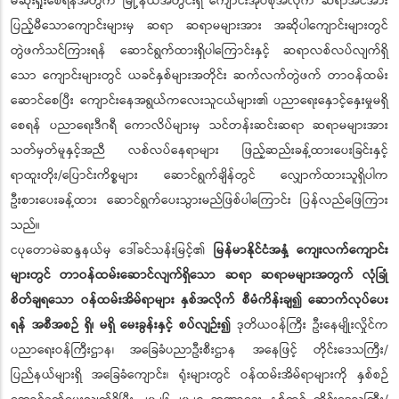
မဆုံးရှုံးစေရန်အတွက် မြို့နယ်အတွင်းရှိ ကျောင်းအုပ်စုအလိုက် ဆရာအင်အား
ပြည့်မီသောကျောင်းများမှ ဆရာ ဆရာမများအား အဆိုပါကျောင်းများတွင်
တွဲဖက်သင်ကြားရန် ဆောင်ရွက်ထားရှိပါကြောင်းနှင့် ဆရာလစ်လပ်လျက်ရှိ
သော ကျောင်းများတွင် ယခင်နှစ်များအတိုင်း ဆက်လက်တွဲဖက် တာဝန်ထမ်း
ဆောင်စေပြီး ကျောင်းနေအရွယ်ကလေးသူငယ်များ၏ ပညာရေးနှောင့်နှေးမှုမရှိ
စေရန် ပညာရေးဒီဂရီ ကောလိပ်များမှ သင်တန်းဆင်းဆရာ ဆရာမများအား
သတ်မှတ်မူနှင့်အညီ လစ်လပ်နေရာများ ဖြည့်ဆည်းခန့်ထားပေးခြင်းနှင့်
ရာထူးတိုး/ပြောင်းကိစ္စများ ဆောင်ရွက်ချိန်တွင် လျှောက်ထားသူရှိပါက
ဦးစားပေးခန့်ထား ဆောင်ရွက်ပေးသွားမည်ဖြစ်ပါကြောင်း ပြန်လည်ဖြေကြား
သည်။
ငပုတောမဲဆန္ဒနယ်မှ ဒေါ်ခင်သန်းမြင့်၏
မြန်မာနိုင်ငံအနှံ့ ကျေးလက်ကျောင်း
များတွင် တာဝန်ထမ်းဆောင်လျက်ရှိသော ဆရာ ဆရာမများအတွက် လုံခြုံ
စိတ်ချရသော ဝန်ထမ်းအိမ်ရာများ နှစ်အလိုက် စီမံကိန်းချ၍ ဆောက်လုပ်ပေး
ရန် အစီအစဉ် ရှိ၊ မရှိ မေးခွန်းနှင့် စပ်လျဉ်း၍
ဒုတိယဝန်ကြီး ဦးနေမျိုးလှိုင်က
ပညာရေးဝန်ကြီးဌာန၊ အခြေခံပညာဦးစီးဌာန အနေဖြင့် တိုင်းဒေသကြီး/
ပြည်နယ်များရှိ အခြေခံကျောင်း၊ ရုံးများတွင် ဝန်ထမ်းအိမ်ရာများကို နှစ်စဉ်