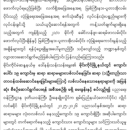
မထီစွတ်-ဒါဘန်-မရန်ထ-ဆရဲဖါနှင့် အဘွမ်ထန်လမ်းပိုင်းကို ဆက်လက်
ဖောက်လုပ်ရမည်ဖြစ်ပြီး လက်ရှိအခြေအနေအရ မြစ်ကြီးနား-ပူတာအိုလမ်း
ပိုင်းသည် လုံခြုံရေးအခြေအနေအရ စက်သုံးဆီနှင့် လုပ်ငန်းသုံးပစ္စည်းများကို
လုပ်ငန်းခွင်သို့ သယ်ယူပို့ဆောင်ရန်အတွက် ကန့်သတ်ချက်များရှိနေ
သည့်အတွက် ကျန်ရှိသည့် ၂၁/၀ မိုင်ကို ခေါင်လန်ဖူး-ဆရမ်ဖာလမ်းပိုင်း
ဖောက်လုပ်ပြီးချိန်နှင့် မြစ်ကြီးနား-ပူတာအိုလမ်းပိုင်း လုံခြုံရေးကောင်းမွန်သည့်
အချိန်များတွင် ရန်ပုံငွေရရှိမှုအပေါ်မူတည်ပြီး သင့်လျော်သည့် ဘဏ္ဍာနှစ်တွင်
လျာထားဆောင်ရွက်မည်ဖြစ်ပါကြောင်း ပြန်လည်ဖြေကြားသည်။
မိုင်းကိုင်မဲဆန္ဒနယ်မှ ဒေါ်နန်းသန်းသန်းမွှေး၏
မိုင်းကိုင်မြို့နယ်တွင် ကျောင်း
ပေါင်း ၁၉ ကျောင်းမှ ဆရာ ဆရာမများလစ်လပ်နေခြင်း၊ ဆရာ (၁)ဦးတည်းသာ
တာဝန်ထမ်းဆောင်နေရခြင်းများကြောင့် လစ်လပ်နေသောနေရာများကို အမြန်
ဆုံး စီစဉ်ဆောင်ရွက်ပေးရန် အစီအစဉ်ရှိ၊ မရှိ မေးခွန်းနှင့် စပ်လျဉ်း၍
ပညာရေး
ဝန်ကြီးဌာန ဒုတိယဝန်ကြီး ဦးနေမျိုးလှိုင်က ရှမ်းပြည်နယ်(တောင်ပိုင်း) လွိုင်
လင်ခရိုင် မိုင်းကိုင်မြို့နယ်တွင် ၂၀၂၅-၂၀၂၆ ပညာသင်နှစ်အတွင်း ဆရာ
ဆရာမများ လုံးဝလစ်လပ် နေသည့်ကျောင်း ၁၉ ကျောင်းရှိပြီး အဆိုပါကျောင်း
များတွင် တက်ရောက်နေသည့် ကျောင်းသား ကျောင်းသူများ သင်ကြားသင်ယူမှု