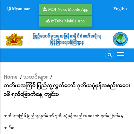
Skip
Myanmar
English
to
MOI News Mobile App
main
mTube Mobile App
content
Home
သတင်းများ
/
/
Breadcrumb
တတိယအကြိမ် ပြည်သူ့လွှတ်တော် ဒုတိယပုံမှန်အစည်းအဝေး
၁၆ ရက်မြောက်နေ့ ကျင်းပ
တတိယအကြိမ် ပြည်သူ့လွှတ်တော် ဒုတိယပုံမှန်အစည်းအဝေး ၁၆ ရက်မြောက်နေ့
ကျင်းပ