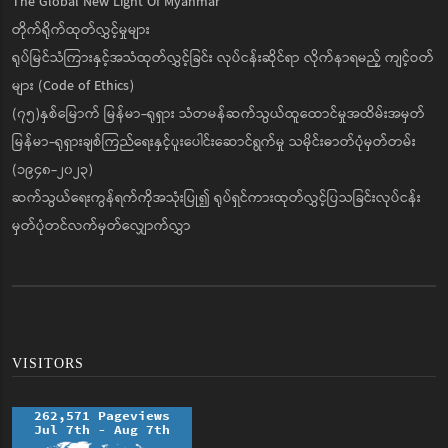
The Global New Light Of Myanmar
တိုက်ရိုက်ထုတ်လွှင့်မှုများ
ရုပ်မြင်သံကြားနှင့်အသံထုတ်လွှင့်ခြင်း လုပ်ငန်းဆိုင်ရာ လိုက်နာရမည့် ကျင့်ဝတ်
များ (Code of Ethics)
(၇၅)နှစ်မြောက် မြန်မာ-ရုရှား သံတမန်ဆက်သွယ်ထူထောင်မှုအထိမ်းအမှတ်
မြန်မာ-ရုရှားချစ်ကြည်ရေးနှင့်ပူးပေါင်းဆောင်ရွက်မှု သမိုင်းဓာတ်ပုံမှတ်တမ်း
(၁၉၄၈-၂၀၂၃)
ဆက်သွယ်ရေးကွန်ရက်ကိုအသုံးပြု၍ ရုပ်ရှင်ကားထုတ်လွှင့်ပြသခြင်းလုပ်ငန်း
မှတ်ပုံတင်လက်မှတ်လျှောက်လွှာ
VISITORS