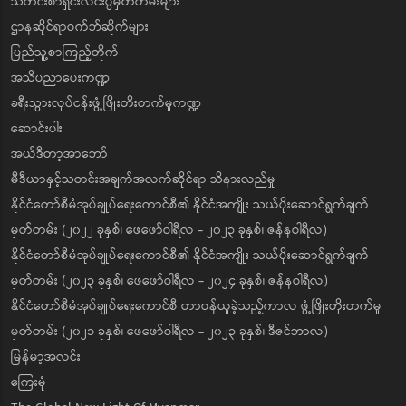
သတင်းစာရှင်းလင်းပွဲမှတ်တမ်းများ
ဌာနဆိုင်ရာဝက်ဘ်ဆိုက်များ
ပြည်သူ့စာကြည့်တိုက်
အသိပညာပေးကဏ္ဍ
ခရီးသွားလုပ်ငန်းဖွံ့ဖြိုးတိုးတက်မှုကဏ္ဍ
ဆောင်းပါး
အယ်ဒီတာ့အာဘော်
မီဒီယာနှင့်သတင်းအချက်အလက်ဆိုင်ရာ သိနားလည်မှု
နိုင်ငံတော်စီမံအုပ်ချုပ်ရေးကောင်စီ၏ နိုင်ငံအကျိုး သယ်ပိုးဆောင်ရွက်ချက်
မှတ်တမ်း (၂၀၂၂ ခုနှစ်၊ ဖေဖော်ဝါရီလ - ၂၀၂၃ ခုနှစ်၊ ဇန်နဝါရီလ)
နိုင်ငံတော်စီမံအုပ်ချုပ်ရေးကောင်စီ၏ နိုင်ငံအကျိုး သယ်ပိုးဆောင်ရွက်ချက်
မှတ်တမ်း (၂၀၂၃ ခုနှစ်၊ ဖေဖော်ဝါရီလ - ၂၀၂၄ ခုနှစ်၊ ဇန်နဝါရီလ)
နိုင်ငံတော်စီမံအုပ်ချုပ်ရေးကောင်စီ တာဝန်ယူခဲ့သည့်ကာလ ဖွံ့ဖြိုးတိုးတက်မှု
မှတ်တမ်း (၂၀၂၁ ခုနှစ်၊ ဖေဖော်ဝါရီလ - ၂၀၂၃ ခုနှစ်၊ ဒီဇင်ဘာလ)
မြန်မာ့အလင်း
ကြေးမုံ