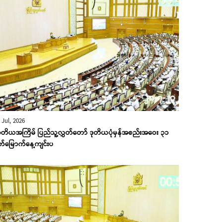
 Jul, 2026
တိယအကြိမ် ပြည်သူ့လွှတ်တော် ဒုတိယပုံမှန်အစည်းအဝေး ၃၁
က်မြောက်နေ့ကျင်းပ