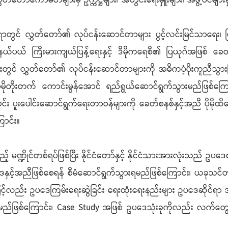
လွှတ်တော်ကော်မတီများမှ ဥက္ကဋ္ဌများ၊ အတွင်းရေးမှူးများ၊ အဖွဲ့ဝင်မျ
ရာတွင် လွှတ်တော်၏ လုပ်ငန်းဆောင်တာများ ပွင့်လင်းမြင်သာရေး၊ ပ
ှုနယ်ပယ် ကြီးမားကျယ်ပြန့်ရေးနှင့် ဒီမိုကရေစီ၏ ပြယုဂ်အဖြစ် ခ
ည်းတွင် လွှတ်တော်၏ လုပ်ငန်းဆောင်တာများကို အဓိကပံ့ပိုးကူညီသ
ပိုမိုတိုးတက် ကောင်းမွန်အောင် ရည်ရွယ်ဆောင်ရွက်သွားမည်ဖြစ်
ျောင်း ပူးပေါင်းဆောင်ရွက်ရေးတာဝန်များကို ခေတ်စနစ်နှင့်အညီ ပိုမိ
ောင်း။
သည့် မဏ္ဍိုင်တစ်ရပ်ဖြစ်ပြီး နိုင်ငံတော်နှင့် နိုင်ငံသားအားလုံးသ
 ဥပဒေနှင့်အညီဖြစ်စေရန် စီမံဆောင်ရွက်သွားရမည်ဖြစ်ကြောင်း၊ ယခုသ
်လည်း ဥပဒေကြမ်းရေးဆွဲခြင်း ရေးထုံးရေးနည်းများ ဥပဒေဆိုင်ရာ အတွေ
ွားမည်ဖြစ်ကြောင်း၊ Case Study အဖြစ် ဥပဒေသုံးခုကိုလည်း လက်တွ