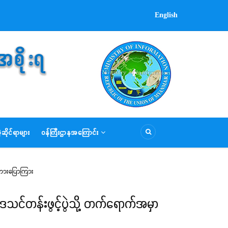
English
ဆိုင်ရာများ
ဝန်ကြီးဌာနအကြောင်း
စကားပြောကြား
ဒေသင်တန်းဖွင့်ပွဲသို့ တက်ရောက်အမှာ