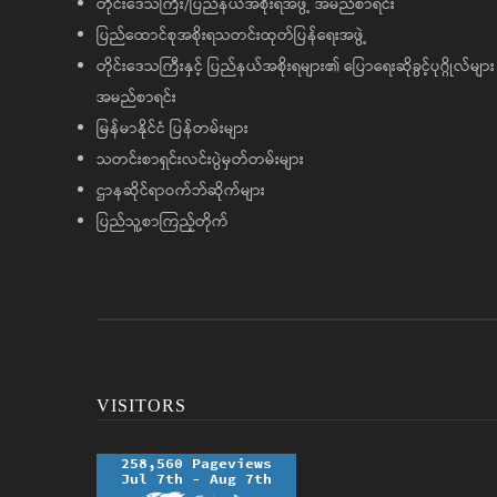
တိုင်းဒေသကြီး/ပြည်နယ်အစိုးရအဖွဲ့ အမည်စာရင်း
ပြည်ထောင်စုအစိုးရသတင်းထုတ်ပြန်ရေးအဖွဲ့
တိုင်းဒေသကြီးနှင့် ပြည်နယ်အစိုးရများ၏ ပြောရေးဆိုခွင့်ပုဂ္ဂိုလ်များ
အမည်စာရင်း
မြန်မာနိုင်ငံ ပြန်တမ်းများ
သတင်းစာရှင်းလင်းပွဲမှတ်တမ်းများ
ဌာနဆိုင်ရာဝက်ဘ်ဆိုက်များ
ပြည်သူ့စာကြည့်တိုက်
VISITORS