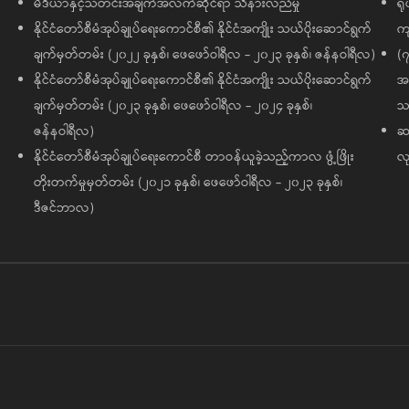
မီဒီယာနှင့်သတင်းအချက်အလက်ဆိုင်ရာ သိနားလည်မှု
ရု
နိုင်ငံတော်စီမံအုပ်ချုပ်ရေးကောင်စီ၏ နိုင်ငံအကျိုး သယ်ပိုးဆောင်ရွက်
ကျ
ချက်မှတ်တမ်း (၂၀၂၂ ခုနှစ်၊ ဖေဖော်ဝါရီလ - ၂၀၂၃ ခုနှစ်၊ ဇန်နဝါရီလ)
(၇
နိုင်ငံတော်စီမံအုပ်ချုပ်ရေးကောင်စီ၏ နိုင်ငံအကျိုး သယ်ပိုးဆောင်ရွက်
အထ
ချက်မှတ်တမ်း (၂၀၂၃ ခုနှစ်၊ ဖေဖော်ဝါရီလ - ၂၀၂၄ ခုနှစ်၊
သမ
ဇန်နဝါရီလ)
ဆက
နိုင်ငံတော်စီမံအုပ်ချုပ်ရေးကောင်စီ တာဝန်ယူခဲ့သည့်ကာလ ဖွံ့ဖြိုး
လု
တိုးတက်မှုမှတ်တမ်း (၂၀၂၁ ခုနှစ်၊ ဖေဖော်ဝါရီလ - ၂၀၂၃ ခုနှစ်၊
ဒီဇင်ဘာလ)