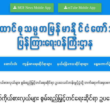
MOI News Mobile App
mTube Mobile App
ဆောင်းပါး
ကျန်းမာရေးဆိုင်ရာများ
နယ်မြေဒေသဆိုင်ရာများ
ရွေးကောက်ပွဲ
ကိုယ်စားလှယ်များ စွမ်းရည်မြှင့်တင်ရေးဆိုင်ရာ ဥပဒေသင်တန်းဖွင့်ပွဲသို့ တက်ရောက်အမှာ
ာ်ကိုယ်စားလှယ်များ စွမ်းရည်မြှင့်တင်ရေးဆိုင်ရာ ဥပ