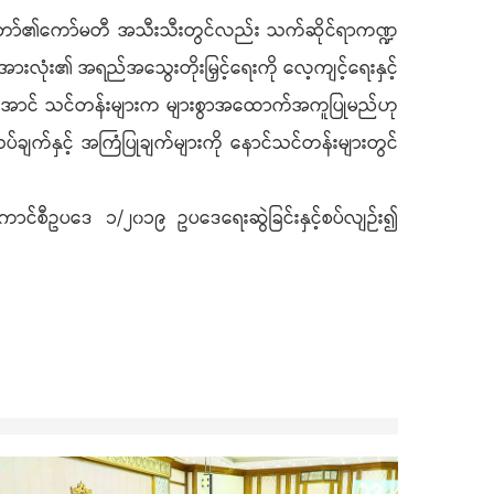
်တော်၏ကော်မတီ အသီးသီးတွင်လည်း သက်ဆိုင်ရာကဏ္ဍ
အားလုံး၏ အရည်အသွေးတိုးမြှင့်ရေးကို လေ့ကျင့်ရေးနှင့်
်လာအောင် သင်တန်းများက များစွာအထောက်အကူပြုမည်ဟု
်ချက်နှင့် အကြံပြုချက်များကို နောင်သင်တန်းများတွင်
ောင်စီဥပဒေ ၁/၂၀၁၉ ဥပဒေရေးဆွဲခြင်းနှင့်စပ်လျဉ်း၍