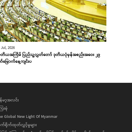
 Jul, 2026
တိယအကြိမ် ပြည်သူ့လွှတ်တော် ဒုတိယပုံမှန်အစည်းအဝေး ၂၉
က်မြောက်နေ့ကျင်းပ
န်မာ့အလင်း
ေးမုံ
he Global New Light Of Myanmar
ုက်ရိုက်ထုတ်လွှင့်မှုများ