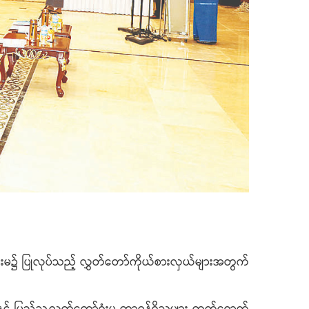
ခန်းမ၌ ပြုလုပ်သည့် လွှတ်တော်ကိုယ်စားလှယ်များအတွက်