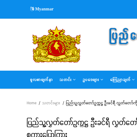
Skip
Myanmar
to
main
content
MAIN
မူလစာမျက်နှာ
သတင်း
ဥပဒေများ
ကြေညာချက်
NAVIGATION
Home
/
သတင်းများ
/
ပြည်သူ့လွှတ်တော်ဥက္ကဋ္ဌ ဦးခင်ရီ လွှတ်တော်
Breadcrumb
ပြည်သူ့လွှတ်တော်ဥက္ကဋ္ဌ ဦးခင်ရီ လွှတ်တေ
စကားပြောကြား