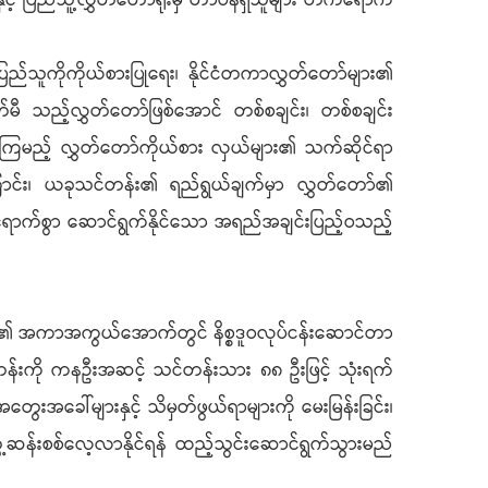
ားနှင့် ပြည်သူ့လွှတ်တော်ရုံးမှ တာဝန်ရှိသူများ တက်ရောက်
ြည်သူကိုကိုယ်စားပြုရေး၊ နိုင်ငံတကာလွှတ်တော်များ၏
ေတ်မီ သည့်လွှတ်တော်ဖြစ်အောင် တစ်စချင်း၊ တစ်စချင်း
ွားကြမည့် လွှတ်တော်ကိုယ်စား လှယ်များ၏ သက်ဆိုင်ရာ
ကြောင်း၊ ယခုသင်တန်း၏ ရည်ရွယ်ချက်မှာ လွှတ်တော်၏
ုထိရောက်စွာ ဆောင်ရွက်နိုင်သော အရည်အချင်းပြည့်ဝသည့်
ည် ဥပဒေ၏ အကာအကွယ်အောက်တွင် နိစ္စဒူဝလုပ်ငန်းဆောင်တာ
င်တန်းကို ကနဦးအဆင့် သင်တန်းသား ၈၈ ဦးဖြင့် သုံးရက်
းအခေါ်များနှင့် သိမှတ်ဖွယ်ရာများကို မေးမြန်းခြင်း၊
ေ့ဆန်းစစ်လေ့လာနိုင်ရန် ထည့်သွင်းဆောင်ရွက်သွားမည်