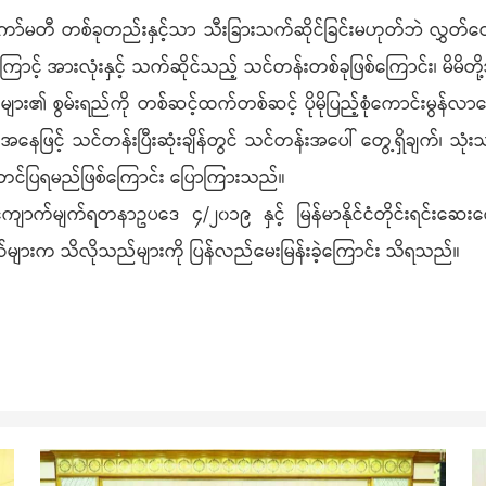
်မတီ တစ်ခုတည်းနှင့်သာ သီးခြားသက်ဆိုင်ခြင်းမဟုတ်ဘဲ လွှတ
ာင့် အားလုံးနှင့် သက်ဆိုင်သည့် သင်တန်းတစ်ခုဖြစ်ကြောင်း၊ မိမိတို့
၏ စွမ်းရည်ကို တစ်ဆင့်ထက်တစ်ဆင့် ပိုမိုပြည့်စုံကောင်းမွန
ဖြင့် သင်တန်းပြီးဆုံးချိန်တွင် သင်တန်းအပေါ် တွေ့ရှိချက်၊ သုံးသပ
တင်ပြရမည်ဖြစ်ကြောင်း ပြောကြားသည်။
ျောက်မျက်ရတနာဥပဒေ ၄/၂၀၁၉ နှင့် မြန်မာနိုင်ငံတိုင်းရင်းဆေးက
များက သိလိုသည်များကို ပြန်လည်မေးမြန်းခဲ့ကြောင်း သိရသည်။