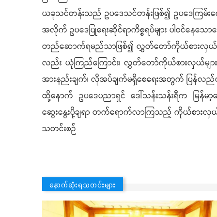
ယခုသင်တန်းသည် ဥပဒေသင်တန်းဖြစ်၍ ဥပဒေကြမ်းကော
အလိုက် ဥပဒေပြုရေးဆိုင်ရာကိစ္စရပ်များ ပါဝင်နေသောကြေ
တည်ဆောက်ရမည်သာဖြစ်၍ လွှတ်တော်ကိုယ်စားလှယ်များ
လည်း ယုံကြည်ကြောင်း၊ လွှတ်တော်ကိုယ်စားလှယ်များအနေ
အားနည်းချက်၊ လိုအပ်ချက်မရှိစေရေးအတွက် ပြန်လည်
ထို့နောက် ဥပဒေပညာရှင် ဒေါ်သန်းသန်းရီက မြန်မာ့က
ဆွေးနွေးပို့ချရာ တက်ရောက်လာကြသည့် ကိုယ်စားလှယ်
သတင်းစဉ်
နောက်ဆုံးရသတင်းများ