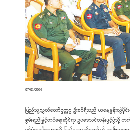
07/01/2026
ပြည်သူ့လွှတ်တော်ဥက္ကဋ္ဌ ဦးခင်ရီသည် ယနေ့မွန်းလွဲပ
စွမ်းရည်မြှင့်တင်ရေးဆိုင်ရာ ဥပဒေသင်တန်းဖွင့်ပွဲသ