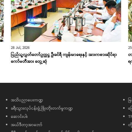
28 Jul, 2026
25
ပြည်သူ့လွှတ်တော်ဥက္ကဋ္ဌ ဦးခင်ရီ ကျန်းမာရေးနှင့် အားကစားဆိုင်ရာ
တ
ကော်မတီအား တွေ့ဆုံ
ရ
အသိပညာပေးကဏ္ဍ
မြ
ခရီးသွားလုပ်ငန်းဖွံ့ဖြိုးတိုးတက်မှုကဏ္ဍ
ကြ
ဆောင်းပါး
T
အယ်ဒီတာ့အာဘော်
တိ