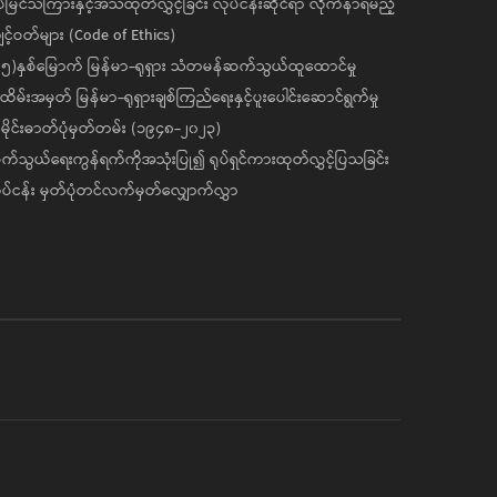
ပ်မြင်သံကြားနှင့်အသံထုတ်လွှင့်ခြင်း လုပ်ငန်းဆိုင်ရာ လိုက်နာရမည့်
င့်ဝတ်များ (Code of Ethics)
၅)နှစ်မြောက် မြန်မာ-ရုရှား သံတမန်ဆက်သွယ်ထူထောင်မှု
ိမ်းအမှတ် မြန်မာ-ရုရှားချစ်ကြည်ရေးနှင့်ပူးပေါင်းဆောင်ရွက်မှု
ိုင်းဓာတ်ပုံမှတ်တမ်း (၁၉၄၈-၂၀၂၃)
်သွယ်ရေးကွန်ရက်ကိုအသုံးပြု၍ ရုပ်ရှင်ကားထုတ်လွှင့်ပြသခြင်း
ပ်ငန်း မှတ်ပုံတင်လက်မှတ်လျှောက်လွှာ