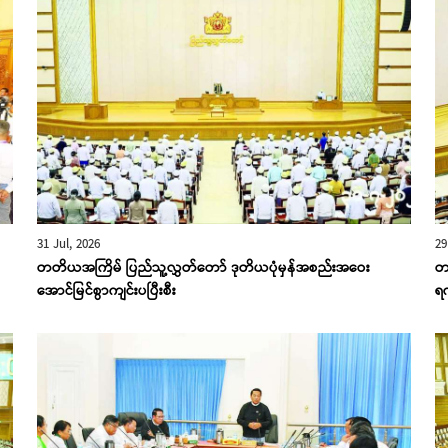
31 Jul, 2026
29
တတိယအကြိမ် ပြည်သူ့လွှတ်တော် ဒုတိယပုံမှန်အစည်းအဝေး
တ
အောင်မြင်စွာကျင်းပပြီးစီး
ရ