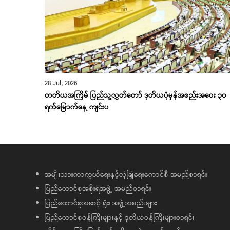
28 Jul, 2026
တတိယအကြိမ် ပြည်သူ့လွှတ်တော် ဒုတိယပုံမှန်အစည်းအဝေး ၃၀
ရက်မြောက်နေ့ ကျင်းပ
အမျိုးသားကာကွယ်ရေးနှင့်လုံခြုံရေးကောင်စီ အမည်စာရင်း
ပြည်ထောင်စုအစိုးရအဖွဲ့ အမည်စာရင်း
ပြည်ထောင်စုအဆင့် ရုံး၊ အဖွဲ့အစည်းများ
ပြည်ထောင်စုဝန်ကြီးများနှင့် ဒုတိယဝန်ကြီးများစာရင်း