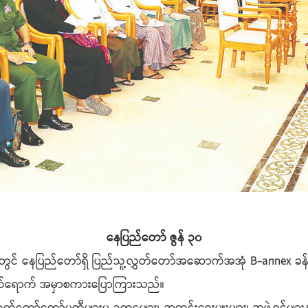
နေပြည်တော် ဇွန် ၃၀
ိုင်းတွင် နေပြည်တော်ရှိ ပြည်သူ့လွှတ်တော်အဆောက်အအုံ B-annex 
ို့ တက်ရောက် အမှာစကားပြောကြားသည်။