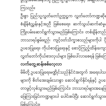
ဖွင့်ပွဲအခမ်းအနားသို့ ပြည်သူ့လွှတ်တော်နှင့် အမျိုးသား
ကြသည်။
ဦးစွာ ပြည်သူ့လွှတ်တော်ဥက္ကဋ္ဌက လွှတ်တော်ကဏ္ဍဆို
စံချိန်စံညွှန်းနှင့်အညီ ဖြစ်စေရေး၊ ဆက်သွယ်ဆက်ဆံမ
ကြိုးပမ်းဆောင်ရွက်သွားမည်ဖြစ်ကြောင်း၊ တစ်ချိန်တ
ဘာသာရပ်စွမ်းရည်၊ ကျင့်ဝတ်သိက္ခာစသည်များကိုပါ 
ဥပဒေပြုရေး၊ ကိုယ်စားပြုရေးနှင့် စောင့်ကြည့်ထိန်းက
လွှတ်တော်ကိုယ်စားလှယ်များ ဖြစ်ပေါ်လာစေရန် ဖြစ်ကြ
လက်တွေ့ဆန်းစစ်လေ့လာ
မိမိတို့ ဥပဒေပြုရေးမဏ္ဍိုင်သည်နိုင်ငံအတွက် အရေးပါ
များကို စိတ်အေးချမ်းသာစွာ ဆောင်ရွက်နိုင်ရန်နှင့်
တာဖွင့်လှစ်သွားမည်ဖြစ်ကြောင်း၊ ဘာသာရပ်များအနေဖြင့
ဖြေကြားခြင်းကဏ္ဍများပါ ပေါင်းစပ်ပြီး ဆောင်ရွက်သ
ဖြစ်ကြောင်း။