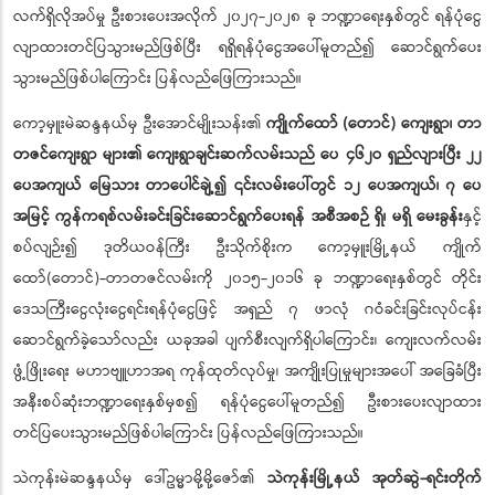
လက်ရှိလိုအပ်မှု ဦးစားပေးအလိုက် ၂၀၂၇-၂၀၂၈ ခု ဘဏ္ဍာရေးနှစ်တွင် ရန်ပုံငွေ
လျာထားတင်ပြသွားမည်ဖြစ်ပြီး ရရှိရန်ပုံငွေအပေါ်မူတည်၍ ဆောင်ရွက်ပေး
သွားမည်ဖြစ်ပါကြောင်း ပြန်လည်ဖြေကြားသည်။
ကော့မှူးမဲဆန္ဒနယ်မှ ဦးအောင်မျိုးသန်း၏
ကျိုက်ထော် (တောင်) ကျေးရွာ၊ တာ
တဇင်ကျေးရွာ များ၏ ကျေးရွာချင်းဆက်လမ်းသည် ပေ ၄၆၂ဝ ရှည်လျားပြီး ၂၂
ပေအကျယ် မြေသား တာပေါင်ချဲ့၍ ၎င်းလမ်းပေါ်တွင် ၁၂ ပေအကျယ်၊ ၇ ပေ
အမြင့် ကွန်ကရစ်လမ်းခင်းခြင်းဆောင်ရွက်ပေးရန် အစီအစဉ် ရှိ၊ မရှိ မေးခွန်း
နှင့်
စပ်လျဉ်း၍ ဒုတိယဝန်ကြီး ဦးသိုက်စိုးက ကော့မှူးမြို့နယ် ကျိုက်
ထော်(တောင်)-တာတဇင်လမ်းကို ၂၀၁၅-၂၀၁၆ ခု ဘဏ္ဍာရေးနှစ်တွင် တိုင်း
ဒေသကြီးငွေလုံးငွေရင်းရန်ပုံငွေဖြင့် အရှည် ၇ ဖာလုံ ဂဝံခင်းခြင်းလုပ်ငန်း
ဆောင်ရွက်ခဲ့သော်လည်း ယခုအခါ ပျက်စီးလျက်ရှိပါကြောင်း၊ ကျေးလက်လမ်း
ဖွံ့ဖြိုးရေး မဟာဗျူဟာအရ ကုန်ထုတ်လုပ်မှု၊ အကျိုးပြုမှုများအပေါ် အခြေခံပြီး
အနီးစပ်ဆုံးဘဏ္ဍာရေးနှစ်မှစ၍ ရန်ပုံငွေပေါ်မူတည်၍ ဦးစားပေးလျာထား
တင်ပြပေးသွားမည်ဖြစ်ပါကြောင်း ပြန်လည်ဖြေကြားသည်။
သဲကုန်းမဲဆန္ဒနယ်မှ ဒေါ်ဥမ္မာမို့မို့ဇော်၏
သဲကုန်းမြို့နယ် အုတ်ဆွဲ-ရင်းတိုက်