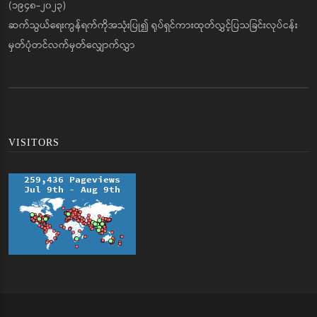
(၁၉၄၈-၂၀၂၃)
ဆက်သွယ်ရေးကွန်ရက်ကိုအသုံးပြု၍ ရုပ်ရှင်ကားထုတ်လွှင့်ပြသခြင်းလုပ်ငန်း
မှတ်ပုံတင်လက်မှတ်လျှောက်လွှာ
VISITORS