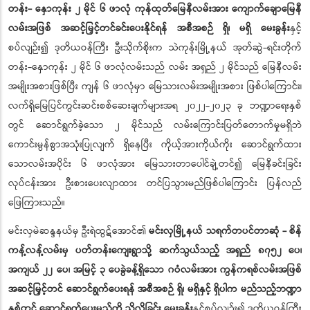
တန်း- နှောကုန်း ၂ မိုင် ၆ ဖာလုံ ကုန်ထုတ်မြေနီလမ်းအား ကျောက်ချောမြေနီ
လမ်းအဖြစ် အဆင့်မြှင့်တင်ခင်းပေးနိုင်ရန် အစီအစဉ် ရှိ၊ မရှိ မေးခွန်း
နှင့်
စပ်လျဉ်း၍ ဒုတိယဝန်ကြီး ဦးသိုက်စိုးက သဲကုန်းမြို့နယ် အုတ်ဆွဲ-ရင်းတိုက်
တန်း-နှောကုန်း ၂ မိုင် ၆ ဖာလုံလမ်းသည် လမ်း အရှည် ၂ မိုင်သည် မြေနီလမ်း
အမျိုးအစားဖြစ်ပြီး ကျန် ၆ ဖာလုံမှာ မြေသားလမ်းအမျိုးအစား ဖြစ်ပါကြောင်း၊
လက်ရှိမြေပြင်ကွင်းဆင်းစစ်ဆေးချက်များအရ ၂၀၂၂-၂၀၂၃ ခု ဘဏ္ဍာရေးနှစ်
တွင် ဆောင်ရွက်ခဲ့သော ၂ မိုင်သည် လမ်းကြောင်းပြတ်တောက်မှုမရှိဘဲ
ကောင်းမွန်စွာအသုံးပြုလျက် ရှိနေပြီး ကိုယ့်အားကိုယ်ကိုး ဆောင်ရွက်ထား
သောလမ်းအပိုင်း ၆ ဖာလုံအား မြေသားတာပေါင်ချဲ့တင်၍ မြေနီခင်းခြင်း
လုပ်ငန်းအား ဦးစားပေးလျာထား တင်ပြသွားမည်ဖြစ်ပါကြောင်း ပြန်လည်
ဖြေကြားသည်။
မင်းလှမဲဆန္ဒနယ်မှ ဦးရဲထွဋ်အောင်၏
မင်းလှမြို့နယ် သရက်တပင်တာဆုံ - စိန်
ကန့်လန့်လမ်းမှ ပတ်တန်းကျေးရွာသို့ ဆက်သွယ်သည့် အရှည် ၈၇၅၂ ပေ၊
အကျယ် ၂၂ ပေ၊ အမြင့် ၃ ပေခွဲခန့်ရှိသော ဂဝံလမ်းအား ကွန်ကရစ်လမ်းအဖြစ်
အဆင့်မြှင့်တင် ဆောင်ရွက်ပေးရန် အစီအစဉ် ရှိ၊ မရှိနှင့် ရှိပါက မည်သည့်ဘဏ္ဍာ
နှစ်တွင် ဆောင်ရွက်ပေးမည်ကို သိလိုခြင်း မေးခွန်း
နှင့်စပ်လျဉ်း၍ ဒုတိယဝန်ကြီး