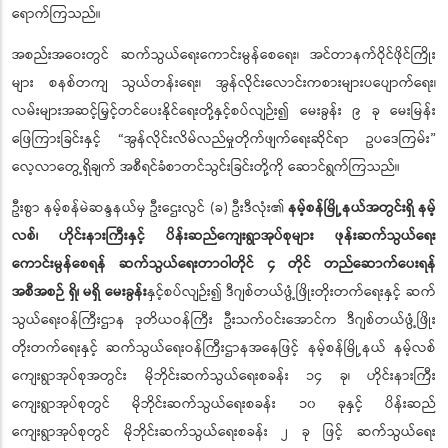
ရောက်ကြသည်။
အစည်းအဝေးတွင် ဆက်သွယ်ရေးကောင်းမွန်စေရေး၊ အင်တာနက်ဝိုင်ဖိုင်ကြိုး
များ စနစ်တကျ သွယ်တန်းရေး၊ အွန်လိုင်းလောင်းကစားများပပျောက်ရေး၊
လမ်းများအဆင့်မြှင့်တင်ပေးနိုင်ရေးတို့နှင့်စပ်လျဉ်း၍ မေးခွန်း ၉ ခု မေးမြန်း
ဖြေကြားခြင်းနှင့် “အွန်လိုင်းလိမ်လည်မှုတိုက်ဖျက်ရေးဆိုင်ရာ ဥပဒေကြမ်း”
လေ့လာတွေ့ရှိချက် အစီရင်ခံစာတင်သွင်းခြင်းတို့ကို ဆောင်ရွက်ကြသည်။
ဦးစွာ နမ့်စန်မဲဆန္ဒနယ်မှ ဦးဌေးလွင် (ခ) ဦးဒီလုံး၏
နမ့်စန်မြို့နယ်အတွင်းရှိ နမ့်
လစ်၊ ဟိုင်းနားကြီးနှင့် ပိန်းဆည်ကျေးရွာအုပ်စုများ ဖုန်းဆက်သွယ်ရေး
ကောင်းမွန်စေရန် ဆက်သွယ်ရေးတာဝါတိုင် ၄ တိုင် တည်ဆောက်ပေးရန်
အစီအစဉ် ရှိ၊ မရှိ မေးခွန်း
နှင့်စပ်လျဉ်း၍ ဒီဂျစ်တယ်ဖွံ့ဖြိုးတိုးတက်ရေးနှင့် ဆက်
သွယ်ရေးဝန်ကြီးဌာန ဒုတိယဝန်ကြီး ဦးသက်ဝင်းအောင်က ဒီဂျစ်တယ်ဖွံ့ဖြိုး
တိုးတက်ရေးနှင့် ဆက်သွယ်ရေးဝန်ကြီးဌာနအနေဖြင့် နမ့်စန်မြို့နယ် နမ့်လစ်
ကျေးရွာအုပ်စုအတွင်း မိုဘိုင်းဆက်သွယ်ရေးစခန်း ၁၄ ခု၊ ဟိုင်းနားကြီး
ကျေးရွာအုပ်စုတွင် မိုဘိုင်းဆက်သွယ်ရေးစခန်း ၁၀ ခုနှင့် ပိန်းဆည်
ကျေးရွာအုပ်စုတွင် မိုဘိုင်းဆက်သွယ်ရေးစခန်း ၂ ခု ဖြင့် ဆက်သွယ်ရေး