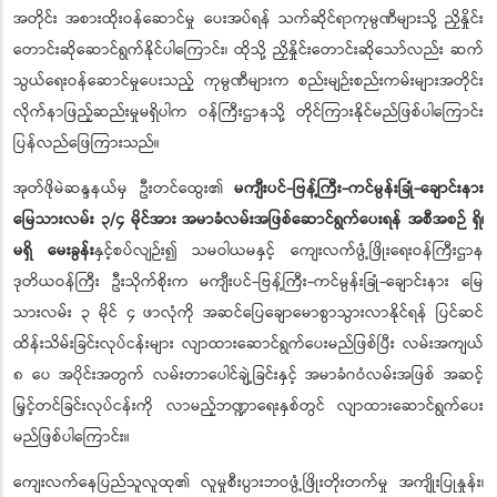
အတိုင်း အစားထိုးဝန်ဆောင်မှု ပေးအပ်ရန် သက်ဆိုင်ရာကုမ္ပဏီများသို့ ညှိနှိုင်း
တောင်းဆိုဆောင်ရွက်နိုင်ပါကြောင်း၊ ထိုသို့ ညှိနှိုင်းတောင်းဆိုသော်လည်း ဆက်
သွယ်ရေးဝန်ဆောင်မှုပေးသည့် ကုမ္ပဏီများက စည်းမျဉ်းစည်းကမ်းများအတိုင်း
လိုက်နာဖြည့်ဆည်းမှုမရှိပါက ဝန်ကြီးဌာနသို့ တိုင်ကြားနိုင်မည်ဖြစ်ပါကြောင်း
ပြန်လည်ဖြေကြားသည်။
အုတ်ဖိုမဲဆန္ဒနယ်မှ ဦးတင်ထွေး၏
မကျီးပင်-ဗြန့်ကြီး-ကင်မွန်းခြုံ-ချောင်းနား
မြေသားလမ်း ၃/၄ မိုင်အား အမာခံလမ်းအဖြစ်ဆောင်ရွက်ပေးရန် အစီအစဉ် ရှိ၊
မရှိ မေးခွန်း
နှင့်စပ်လျဉ်း၍ သမဝါယမနှင့် ကျေးလက်ဖွံ့ဖြိုးရေးဝန်ကြီးဌာန
ဒုတိယဝန်ကြီး ဦးသိုက်စိုးက မကျီးပင်-ဗြန့်ကြီး-ကင်မွန်းခြုံ-ချောင်းနား မြေ
သားလမ်း ၃ မိုင် ၄ ဖာလုံကို အဆင်ပြေချောမောစွာသွားလာနိုင်ရန် ပြင်ဆင်
ထိန်းသိမ်းခြင်းလုပ်ငန်းများ လျာထားဆောင်ရွက်ပေးမည်ဖြစ်ပြီး လမ်းအကျယ်
၈ ပေ အပိုင်းအတွက် လမ်းတာပေါင်ချဲ့ခြင်းနှင့် အမာခံဂဝံလမ်းအဖြစ် အဆင့်
မြှင့်တင်ခြင်းလုပ်ငန်းကို လာမည့်ဘဏ္ဍာရေးနှစ်တွင် လျာထားဆောင်ရွက်ပေး
မည်ဖြစ်ပါကြောင်း။
ကျေးလက်နေပြည်သူလူထု၏ လူမှုစီးပွားဘဝဖွံ့ဖြိုးတိုးတက်မှု အကျိုးပြုနှုန်း၊