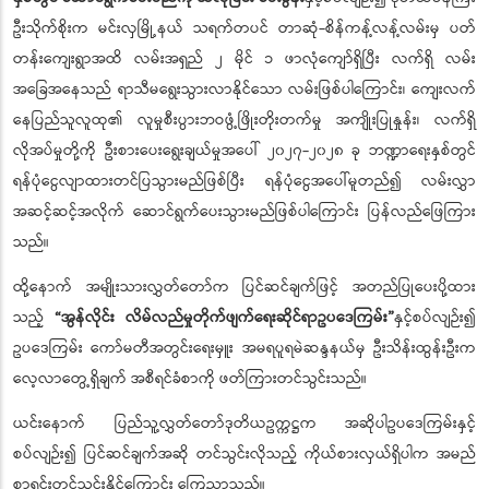
ဦးသိုက်စိုးက မင်းလှမြို့နယ် သရက်တပင် တာဆုံ-စိန်ကန့်လန့်လမ်းမှ ပတ်
တန်းကျေးရွာအထိ လမ်းအရှည် ၂ မိုင် ၁ ဖာလုံကျော်ရှိပြီး လက်ရှိ လမ်း
အခြေအနေသည် ရာသီမရွေးသွားလာနိုင်သော လမ်းဖြစ်ပါကြောင်း၊ ကျေးလက်
နေပြည်သူလူထု၏ လူမှုစီးပွားဘဝဖွံ့ဖြိုးတိုးတက်မှု အကျိုးပြုနှုန်း၊ လက်ရှိ
လိုအပ်မှုတို့ကို ဦးစားပေးရွေးချယ်မှုအပေါ် ၂၀၂၇-၂၀၂၈ ခု ဘဏ္ဍာရေးနှစ်တွင်
ရန်ပုံငွေလျာထားတင်ပြသွားမည်ဖြစ်ပြီး ရန်ပုံငွေအပေါ်မူတည်၍ လမ်းလွှာ
အဆင့်ဆင့်အလိုက် ဆောင်ရွက်ပေးသွားမည်ဖြစ်ပါကြောင်း ပြန်လည်ဖြေကြား
သည်။
ထို့နောက် အမျိုးသားလွှတ်တော်က ပြင်ဆင်ချက်ဖြင့် အတည်ပြုပေးပို့ထား
သည့်
“အွန်လိုင်း လိမ်လည်မှုတိုက်ဖျက်ရေးဆိုင်ရာဥပဒေကြမ်း”
နှင့်စပ်လျဉ်း၍
ဥပဒေကြမ်း ကော်မတီအတွင်းရေးမှူး အမရပူရမဲဆန္ဒနယ်မှ ဦးသိန်းထွန်းဦးက
လေ့လာတွေ့ရှိချက် အစီရင်ခံစာကို ဖတ်ကြားတင်သွင်းသည်။
ယင်းနောက် ပြည်သူ့လွှတ်တော်ဒုတိယဥက္ကဋ္ဌက အဆိုပါဥပဒေကြမ်းနှင့်
စပ်လျဉ်း၍ ပြင်ဆင်ချက်အဆို တင်သွင်းလိုသည့် ကိုယ်စားလှယ်ရှိပါက အမည်
စာရင်းတင်သွင်းနိုင်ကြောင်း ကြေညာသည်။