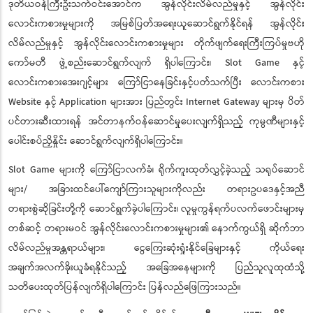
ဒုတိယဝန်ကြီးဦးသက်ဝင်းအောင်က အွန်လိုင်းလိမ်လည်မှုနှင့် အွန်လိုင်း
လောင်းကစားမှုများကို အမြစ်ပြတ်အရေးယူဆောင်ရွက်နိုင်ရန် အွန်လိုင်း
လိမ်လည်မှုနှင့် အွန်လိုင်းလောင်းကစားမှုများ တိုက်ဖျက်ရေးကြီးကြပ်မှုဗဟို
ကော်မတီ ဖွဲ့စည်းဆောင်ရွက်လျက် ရှိပါကြောင်း၊ Slot Game နှင့်
လောင်းကစားအေးဂျင့်များ ကြော်ငြာနေခြင်းနှင့်ပတ်သက်ပြီး လောင်းကစား
Website နှင့် Application များအား ပြည်တွင်း Internet Gateway များမှ ပိတ်
ပင်တားဆီးထားရန် အင်တာနက်ဝန်ဆောင်မှုပေးလျက်ရှိသည့် ကုမ္ပဏီများနှင့်
ပေါင်းစပ်ညှိနှိုင်း ဆောင်ရွက်လျက်ရှိပါကြောင်း။
Slot Game များကို ကြော်ငြာလက်ခံ၊ ရိုက်ကူးထုတ်လွှင့်ခဲ့သည့် သရုပ်ဆောင်
များ/ အခြားထင်ပေါ်ကျော်ကြားသူများကိုလည်း တရားဥပဒေနှင့်အညီ
တရားစွဲဆိုခြင်းတို့ကို ဆောင်ရွက်ခဲ့ပါကြောင်း၊ လူမှုကွန်ရက်ပလက်ဖောင်းများမှ
တစ်ဆင့် တရားမဝင် အွန်လိုင်းလောင်းကစားမှုများ၏ နောက်ကွယ်ရှိ ဆိုက်ဘာ
လိမ်လည်မှုအန္တရာယ်များ၊ ငွေကြေးဆုံးရှုံးနိုင်ခြေများနှင့် ကိုယ်ရေး
အချက်အလက်ခိုးယူခံရနိုင်သည့် အခြေအနေများကို ပြည်သူလူထုထံသို့
သတိပေးထုတ်ပြန်လျက်ရှိပါကြောင်း ပြန်လည်ဖြေကြားသည်။