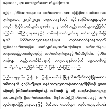
ဝန်ဆောင်မှုများ ဆောင်ရွက်ပေးလျက်ရှိပါကြောင်း။
ထို့ပြင် မိုဘိုင်းဆက်သွယ်ရေး အော်ပရေတာများ၏ မြေပြင်ကွင်းဆင်းစစ်ဆေး
ချက်များအရ ၂၀၂၆-၂၀၂၇ ဘဏ္ဍာရေးနှစ်တွင် ဟိုင်းနားကြီးကျေးရွာအုပ်စု
အတွင်း မိုဘိုင်းဆက်သွယ်ရေးစခန်း ၃ ခု ထပ်မံတည်ဆောက်သွားမည်ဖြစ်ပါ
ကြောင်း၊ ဝန်ကြီးဌာနအနေဖြင့် လမ်းပန်းဆက်သွယ်ရေး ခက်ခဲသည့်နယ်မြေ
များ၌ မိုဘိုင်းဆက်သွယ်ရေးစခန်းများ တည်ဆောက်နိုင်ရန်အတွက်
လျှပ်စစ်ဓာတ်အားရရှိမှု၊ ဆက်သွယ်ရေးဆက်ကြောင်းများ ချိတ်ဆက်နိုင်မှု၊
ဘဏ္ဍာငွေရရှိမှုအပေါ်မူတည်၍ သတ်မှတ်ချက်များနှင့်ကိုက်ညီမှုရှိပါက မိုဘိုင်း
စခန်းများ တည်ဆောက်နိုင်ရေးကို ဘဏ္ဍာရေးနှစ်အလိုက် လျာထားစီစဉ်
ဆောင်ရွက်သွားမည်ဖြစ်ပါကြောင်း ပြန်လည်ဖြေကြားသည်။
ပြည်မဲဆန္ဒနယ်မှ ဦးမျိုး (ခ) ဦးမျိုးအောင်၏
မြို့နယ်အလိုက်အသုံးပြုနေသော
အင်တာနက် ဝိုင်ဖိုင်ကြိုးများ စနစ်တကျသွယ်တန်းဆောင်ရွက်ခြင်းနှင့် ဥပဒေ
နှင့်အညီ ကြပ်မတ်ဆောင်ရွက်ရန် အစီအစဉ် ရှိ၊ မရှိ မေးခွန်း
နှင့်စပ်လျဉ်း၍
ဒုတိယဝန်ကြီး ဦးသက်ဝင်းအောင်က ဒီဂျစ်တယ်ဖွံ့ဖြိုးတိုးတက်ရေးနှင့် ဆက်
သွယ်ရေးဝန်ကြီးဌာနအနေဖြင့် ဖိုက်ဘာကေဘယ်များ စနစ်တကျသွယ်တန်း