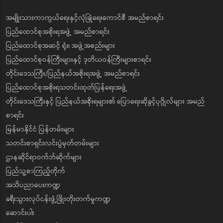
အမျိုးသားကာကွယ်ရေးနှင့်လုံခြုံရေးကောင်စီ အမည်စာရင်း
ပြည်ထောင်စုအစိုးရအဖွဲ့ အမည်စာရင်း
ပြည်ထောင်စုအဆင့် ရုံး၊ အဖွဲ့အစည်းများ
ပြည်ထောင်စုဝန်ကြီးများနှင့် ဒုတိယဝန်ကြီးများစာရင်း
တိုင်းဒေသကြီး/ပြည်နယ်အစိုးရအဖွဲ့ အမည်စာရင်း
ပြည်ထောင်စုအစိုးရသတင်းထုတ်ပြန်ရေးအဖွဲ့
တိုင်းဒေသကြီးနှင့် ပြည်နယ်အစိုးရများ၏ ပြောရေးဆိုခွင့်ပုဂ္ဂိုလ်များ အမည်
စာရင်း
မြန်မာနိုင်ငံ ပြန်တမ်းများ
သတင်းစာရှင်းလင်းပွဲမှတ်တမ်းများ
ဌာနဆိုင်ရာဝက်ဘ်ဆိုက်များ
ပြည်သူ့စာကြည့်တိုက်
အသိပညာပေးကဏ္ဍ
ခရီးသွားလုပ်ငန်းဖွံ့ဖြိုးတိုးတက်မှုကဏ္ဍ
ဆောင်းပါး