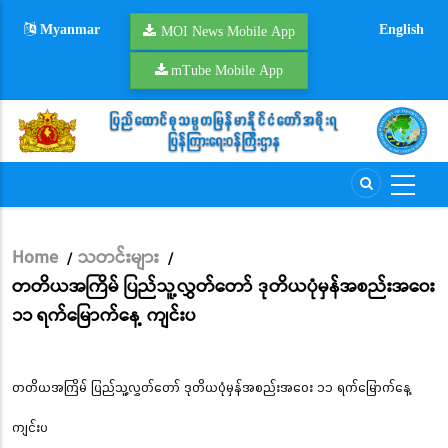
Skip
Myanmar
English
to
MOI News Mobile App
main
mTube Mobile App
content
Home
သတင်းများ
/
/
Breadcrumb
တတိယအကြိမ် ပြည်သူ့လွှတ်တော် ဒုတိယပုံမှန်အစည်းအဝေး
၁၁ ရက်မြောက်နေ့ ကျင်းပ
တတိယအကြိမ် ပြည်သူ့လွှတ်တော် ဒုတိယပုံမှန်အစည်းအဝေး ၁၁ ရက်မြောက်နေ့
ကျင်းပ