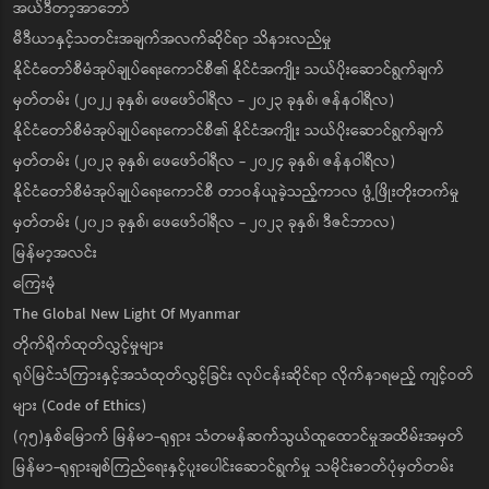
အယ်ဒီတာ့အာဘော်
မီဒီယာနှင့်သတင်းအချက်အလက်ဆိုင်ရာ သိနားလည်မှု
နိုင်ငံတော်စီမံအုပ်ချုပ်ရေးကောင်စီ၏ နိုင်ငံအကျိုး သယ်ပိုးဆောင်ရွက်ချက်
မှတ်တမ်း (၂၀၂၂ ခုနှစ်၊ ဖေဖော်ဝါရီလ - ၂၀၂၃ ခုနှစ်၊ ဇန်နဝါရီလ)
နိုင်ငံတော်စီမံအုပ်ချုပ်ရေးကောင်စီ၏ နိုင်ငံအကျိုး သယ်ပိုးဆောင်ရွက်ချက်
မှတ်တမ်း (၂၀၂၃ ခုနှစ်၊ ဖေဖော်ဝါရီလ - ၂၀၂၄ ခုနှစ်၊ ဇန်နဝါရီလ)
နိုင်ငံတော်စီမံအုပ်ချုပ်ရေးကောင်စီ တာဝန်ယူခဲ့သည့်ကာလ ဖွံ့ဖြိုးတိုးတက်မှု
မှတ်တမ်း (၂၀၂၁ ခုနှစ်၊ ဖေဖော်ဝါရီလ - ၂၀၂၃ ခုနှစ်၊ ဒီဇင်ဘာလ)
မြန်မာ့အလင်း
ကြေးမုံ
The Global New Light Of Myanmar
တိုက်ရိုက်ထုတ်လွှင့်မှုများ
ရုပ်မြင်သံကြားနှင့်အသံထုတ်လွှင့်ခြင်း လုပ်ငန်းဆိုင်ရာ လိုက်နာရမည့် ကျင့်ဝတ်
များ (Code of Ethics)
(၇၅)နှစ်မြောက် မြန်မာ-ရုရှား သံတမန်ဆက်သွယ်ထူထောင်မှုအထိမ်းအမှတ်
မြန်မာ-ရုရှားချစ်ကြည်ရေးနှင့်ပူးပေါင်းဆောင်ရွက်မှု သမိုင်းဓာတ်ပုံမှတ်တမ်း