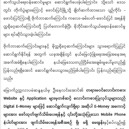
ဆက်သွယ်ရေးဝန်ဆောင်မှုများ ဆောင်ရွက်ပေးခဲ့ပါကြောင်း၊ သို့သော် ဒေသ
တွင်း တိုက်ပွဲများကြောင့် ဖောင်းပြင်မြို့သို့ ချိတ်ဆက်ထားသော ပျဉ်ကိုင်း -
ဖောင်းပြင်ကြားရှိ ဖိုက်ဘာဆက်ကြောင်း၊ ကလေး-ခမ်းပတ်-ဖောင်းပြင် အရန်မို
က္ကရိုဝေ့ဆက်ကြောင်းတို့ ပြတ်တောက်ခဲ့ပြီး မိုဘိုင်းဆက်သွယ်ရေးဝန်ဆောင်မှု
များ ရပ်ဆိုင်းသွားခဲ့ပါကြောင်း။
ဖိုက်ဘာဆက်ကြောင်းများနှင့် မိုက္ကရိုဝေ့ဆက်ကြောင်းများ သွားရောက်ပြုပြင်
ဆောင်ရွက်နိုင်ရန် အတွက် ယခုအချိန်တွင် နယ်မြေလုံခြုံရေးအခြေအနေအရ
အခက်အခဲရှိနေပါကြောင်း၊ နယ်မြေဒေသတည်ငြိမ်အေးချမ်းမှုပေါ်မူတည်၍
ပြန်လည်ရရှိအောင် ဆောင်ရွက်ပေးသွားမည်ဖြစ်ပါကြောင်း ပြန်လည်ဖြေကြား
သည်။
မြောက်ဥက္ကလာပမဲဆန္ဒနယ်မှ ဦးနေလင်းအောင်၏
တရားမဝင်လောင်းကစား
Website နှင့် Application များမှတစ်ဆင့် လောင်းကစားပြုလုပ်သူများသည်
Digital E-Money များဖြင့် ဆောင်ရွက်လျက်ရှိရာ အဆိုပါ E-Money အကောင့်
များအား ဖော်ထုတ်ဖျက်သိမ်းပေးရန်နှင့် ၎င်းတို့အသုံးပြုသော Mobile Phone
နံပါတ်များအား ဖျက်သိမ်းပေးရန်အစီအစဉ် ရှိ၊ မရှိ မေးခွန်း
နှင့်စပ်လျဉ်း၍