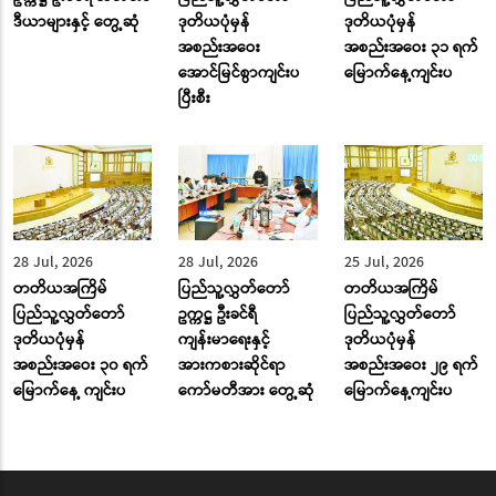
ဒီယာများနှင့် တွေ့ဆုံ
ဒုတိယပုံမှန်
ဒုတိယပုံမှန်
အစည်းအဝေး
အစည်းအဝေး ၃၁ ရက်
အောင်မြင်စွာကျင်းပ
မြောက်နေ့ကျင်းပ
ပြီးစီး
28 Jul, 2026
28 Jul, 2026
25 Jul, 2026
တတိယအကြိမ်
ပြည်သူ့လွှတ်တော်
တတိယအကြိမ်
ပြည်သူ့လွှတ်တော်
ဥက္ကဋ္ဌ ဦးခင်ရီ
ပြည်သူ့လွှတ်တော်
ဒုတိယပုံမှန်
ကျန်းမာရေးနှင့်
ဒုတိယပုံမှန်
အစည်းအဝေး ၃၀ ရက်
အားကစားဆိုင်ရာ
အစည်းအဝေး ၂၉ ရက်
မြောက်နေ့ ကျင်းပ
ကော်မတီအား တွေ့ဆုံ
မြောက်နေ့ကျင်းပ