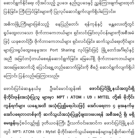
ဆောင်ရွက်နိုင်ရေး လိုအပ်သည့် ဥပဒေ၊ နည်းဥပဒေနှင့် ညွှန်ကြားချက်များထုတ်
ပြန်ခြင်း၊ ကြီးကြပ်ခြင်းများကို ပြုလုပ်ဆောင်ရွက်လျက်ရှိပါကြောင်း။
အဓိကမြို့ကြီးများဖြစ်သည့် နေပြည်တော်၊ ရန်ကုန်နှင့် မန္တလေးတို့တွင်
ရှုပ်ထွေးလာသော ဖိုက်ဘာကေဘယ်များ ရှင်းလင်းခြင်းလုပ်ငန်းများကိုအစီအမံ
ဖြင့် ယခုစတင်ပြီး ဖိုက်ဘာကေဘယ်များ ရှင်းလင်းခြင်း၊ ဆက်သွယ်ရေးတိုင်များ
များပြားရှုပ်ထွေးနေမှုအား Port Sharing လုပ်ခြင်းဖြင့် မြို့တော်အင်္ဂါရပ်နှင့်
အညီ အမြင်တင့်တယ်စေရန်ဆောင်ရွက်ခြင်း၊ မြေပေါ်ရှိ ဖိုက်ဘာကေဘယ်များ
အားမြေအောက်သို့ ပြောင်းရွှေ့တည်ဆောက်ခြင်းကို စီစဉ် ဆောင်ရွက်လျက်ရှိပါ
ကြောင်း ပြန်လည်ဖြေကြားသည်။
ဖောင်းပြင်မဲဆန္ဒနယ်မှ ဦးခင်မောင်ထွန်း၏
ဖောင်းပြင်မြို့နယ်အတွင်းရှိ
မိုဘိုင်းဖုန်းအသုံးပြုသူ များမှာ MPT ၊ ATOM ၊ U9 ၊ MYTEL တို့၏ မိုဘိုင်း
ကွန်ရက်များ ယနေ့အထိ အသုံးပြု၍မရပါသဖြင့် အော်ပရေတာ ၄ ခုအနက်မှ
အော်ပရေတာတစ်ခုကို ဆက်သွယ်အသုံးပြုခွင့်ချထားပေးရန် အစီအစဉ် ရှိ၊ မရှိ
မေးခွန်း
နှင့်စပ်လျဉ်း၍ ဒုတိယဝန်ကြီး ဦးသက်ဝင်းအောင်က ဖောင်းပြင်မြို့နယ်
တွင် MPT၊ ATOM၊ U9 ၊ Mytel မိုဘိုင်းဆက်သွယ်ရေးစခန်းများနှင့်ချိတ်ဆက်၍