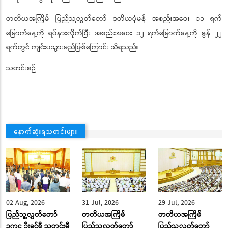
တတိယအကြိမ် ပြည်သူ့လွှတ်တော် ဒုတိယပုံမှန် အစည်းအဝေး ၁၁ ရက်
မြောက်နေ့ကို ရပ်နားလိုက်ပြီး အစည်းအဝေး ၁၂ ရက်မြောက်နေ့ကို ဇွန် ၂၂
ရက်တွင် ကျင်းပသွားမည်ဖြစ်ကြောင်း သိရသည်။
သတင်းစဉ်
နောက်ဆုံးရသတင်းများ
02 Aug, 2026
31 Jul, 2026
29 Jul, 2026
ပြည်သူ့လွှတ်တော်
တတိယအကြိမ်
တတိယအကြိမ်
ဥက္ကဋ္ဌ ဦးခင်ရီ သတင်းမီ
ပြည်သူ့လွှတ်တော်
ပြည်သူ့လွှတ်တော်