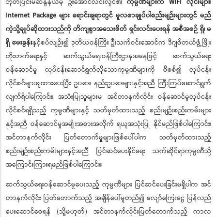
ဘုတ်ပြင်းမဲဆန္ဒနယ်မှ ဦးအောင်လင်းလှိုင်၏
ကုမ္ပဏီများက WIFI လိုင်းများ၊
Internet Package များ ရောင်းချရာတွင် မူလစာချုပ်ပါစည်းမျဉ်းများတွင် မည်
ကဲ့သို့ချုပ်ဆိုထားသည်ကို တိကျစွာအသေးစိတ် ရှင်းလင်းပေးရန် အစီအစဉ် ရှိ၊ မ
ရှိ မေးခွန်း
နှင့်စပ်လျဉ်း၍ ဒုတိယဝန်ကြီး ဦးသက်ဝင်းအောင်က ဒီဂျစ်တယ်ဖွံ့ဖြိုး
တိုးတက်ရေးနှင့် ဆက်သွယ်ရေးဝန်ကြီးဌာနအနေဖြင့် ဆက်သွယ်ရေး
ဝန်ဆောင်မှု လုပ်ငန်းဆောင်ရွက်လိုသောကုမ္ပဏီများကို စိစစ်၍ လုပ်ငန်း
လိုင်စင်များချထားပေးပြီး ဥပဒေ၊ နည်းဥပဒေများနှင့်အညီ ကြီးကြပ်ဆောင်ရွက်
လျက်ရှိပါကြောင်း၊ အသုံးပြုသူများမှ အင်တာနက်လိုင်း ဝန်ဆောင်မှုလုပ်ငန်း
လိုင်စင်ရရှိသည့် ကုမ္ပဏီများနှင့် သတ်မှတ်ထားသည့် စည်းမျဉ်းစည်းကမ်းများ
နှင့်အညီ ဝန်ဆောင်မှုအမျိုးအစားအလိုက် ရယူအသုံးပြု နိုင်မည်ဖြစ်ပါကြောင်း၊
အင်တာနက်လိုင်း ပြတ်တောက်မှုများဖြစ်ပေါ်ပါက သတ်မှတ်ထားသည့်
စည်းမျဉ်းစည်းကမ်းများနှင့်အညီ ပြင်ဆင်ပေးနိုင်ရေး သက်ဆိုင်ရာကုမ္ပဏီသို့
အကြောင်းကြားရမည်ဖြစ်ပါကြောင်း။
ဆက်သွယ်ရေးဝန်ဆောင်မှုပေးသည့် ကုမ္ပဏီများ ပြင်ဆင်ပေးခြင်းမရှိပါက အင်
တာနက်လိုင်း ပြတ်တောက်သည့် အချိန်ပေါ်မူတည်၍ လျော်ကြေးငွေ ပြန်လည်
ပေးဆောင်စေရန် (သို့မဟုတ်) အင်တာနက်လိုင်းပြတ်တောက်သည့် ကာလ