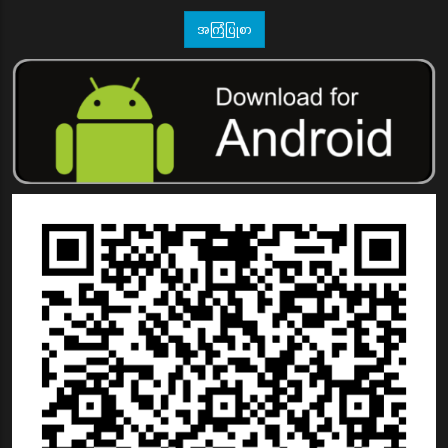
အကြံပြုစာ