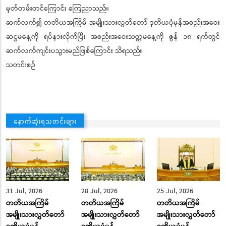
မှတ်တမ်းတင်ကြောင်း ကြေညာသည်။
ဆက်လက်၍ တတိယအကြိမ် အမျိုးသားလွှတ်တော် ဒုတိယပုံမှန်အစည်းအဝေး
ဆဋ္ဌမနေ့ကို ရပ်နားလိုက်ပြီး အစည်းအဝေးသတ္တမနေ့ကို ဇွန် ၁၈ ရက်တွင်
ဆက်လက်ကျင်းပသွားမည်ဖြစ်ကြောင်း သိရသည်။
သတင်းစဉ်
နောက်ဆုံးရသတင်းများ
31 Jul, 2026
28 Jul, 2026
25 Jul, 2026
တတိယအကြိမ်
တတိယအကြိမ်
တတိယအကြိမ်
အမျိုးသားလွှတ်တော်
အမျိုးသားလွှတ်တော်
အမျိုးသားလွှတ်တော်