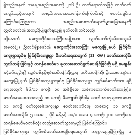
ရှိသည့်အနက် ယနေ့အစည်းအဝေးသို့ ၂၀၆ ဦး တက်ရောက်သဖြင့် ထက်ဝက်
ကျော်သည့်အတွက် အစည်းအဝေးအထမြောက်ကြောင်းနှင့် စတင်ကျင်းပ
ကြောင်းကြေညကာ အစည်းအဝေးတက်ရောက်မှုအခြေအနေကို
လွှတ်တော်၏ အတည်ပြုချက်ရယူ၍ မှတ်တမ်းတင်သည်။
ထို့နောက် မကွေးတိုင်းဒေသကြီးအမျိုးသား လွှတ်တော်ကိုယ်စားလှယ်
အမှတ်(၂) ဦးတင်မျိုးဇော်၏
မကွေးတိုင်းဒေသကြီး မကွေးမြို့နယ် မြင်စိုင်း
ကျေးရွာအုပ်စု မြင်စိုင်းကျေးရွာ မီးလင်းရေးအတွက် (11 KVA) ဓာတ်အားလိုင်း
သွယ်တန်းခြင်းနှင့် ထရန်စဖော်မာ ချထားဆောင်ရွက်ပေးနိုင်ခြင်းရှိ၊ မရှိ မေးခွန်း
နှင့်စပ်လျဉ်း၍ လျှပ်စစ်နှင့်စွမ်းအင်ဝန်ကြီးဌာန ဒုတိယဝန်ကြီး ဦးအေးကျော်က
မကွေးမြို့နယ် မြင်စိုင်းကျေးရွာအုပ်စု မြင်စိုင်းကျေးရွာ လျှပ်စစ်ဓာတ်အား ရရှိ
ရေးအတွက် ၆၆/၁၁ ကေဗွီ၊ ၁၀ အမ်ဗွီအေ သစ်ရာကောက်ဓာတ်အားခွဲရုံမှ
ဓာတ်အားပေးထားသည့် ၁၁ ကေဗွီ မိကျောင်းရဲဖီဒါမှ ဓာတ်အားရယူထားသော
၁၁ ကေဗွီ ဝက်လူးစမ်းကျေးရွာ ဓာတ်အားလိုင်းမှ တစ်ဆင့် ၁၁ ကေဗွီ
ဓာတ်အားလိုင်း ၅ ဒသမ ၂ မိုင် ခန့်နှင့် ၁၁/၀ ဒသမ ၄ ကေဗွီ၊ ၂၀၀ ကေဗွီအေ
ထရန်စဖော်မာတစ်လုံး တည်ဆောက်သွားရမည် ဖြစ်ပါကြောင်း။
မြင်စိုင်းကျေးရွာ လျှပ်စစ်ဓာတ်အားရရှိရေးအတွက် ဘဏ္ဍာငွေခွင့်ပြုရရှိမှု မ