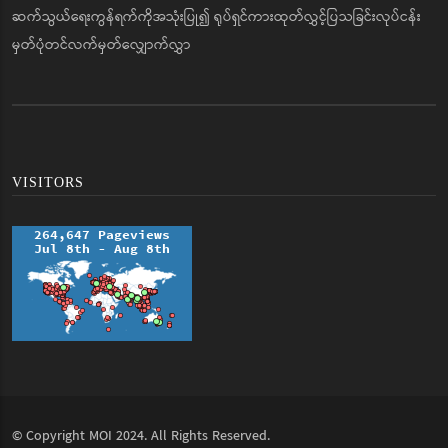
ဆက်သွယ်ရေးကွန်ရက်ကိုအသုံးပြု၍ ရုပ်ရှင်ကားထုတ်လွှင့်ပြသခြင်းလုပ်ငန်း
မှတ်ပုံတင်လက်မှတ်လျှောက်လွှာ
VISITORS
© Copyright
MOI
2024. All Rights Reserved.