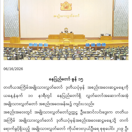
06/16/2026
နေပြည်တော် ဇွန် ၁၅
တတိယအကြိမ်အမျိုးသားလွှတ်တော် ဒုတိယပုံမှန် အစည်းအဝေးဆဋ္ဌမနေ့ကို
ယနေ့နံနက် ၁၀ နာရီတွင် နေပြည်တော်ရှိ လွှတ်တော်အဆောက်အအုံ
အမျိုးသားလွှတ်တော် အစည်းအဝေးခန်းမ၌ ကျင်းပသည်။
အစည်းအဝေးတွင် အမျိုးသားလွှတ်တော်ဥက္ကဋ္ဌ ဦးအောင်လင်းဒွေးက တတိယ
အကြိမ် အမျိုးသားလွှတ်တော် ဒုတိယပုံမှန်အစည်းအဝေးဆဋ္ဌမနေ့သို့ တက်
ရောက်ခွင့်ရှိသည့် အမျိုးသားလွှတ်တော် ကိုယ်စားလှယ်ဦးရေ စုစုပေါင်း ၂၀၉ ဦး