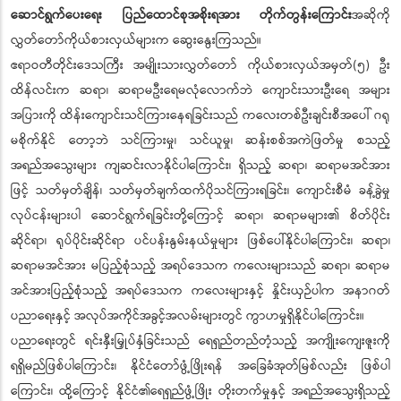
ဆောင်ရွက်ပေးရေး ပြည်ထောင်စုအစိုးရအား တိုက်တွန်းကြောင်း
အဆိုကို
လွှတ်တော်ကိုယ်စားလှယ်များက ဆွေးနွေးကြသည်။
ဧရာဝတီတိုင်းဒေသကြီး အမျိုးသားလွှတ်တော် ကိုယ်စားလှယ်အမှတ်(၅) ဦး
ထိန်လင်းက ဆရာ၊ ဆရာမဦးရေမလုံလောက်ဘဲ ကျောင်းသားဦးရေ အများ
အပြားကို ထိန်းကျောင်းသင်ကြားနေရခြင်းသည် ကလေးတစ်ဦးချင်းစီအပေါ် ဂရု
မစိုက်နိုင် တော့ဘဲ သင်ကြားမှု၊ သင်ယူမှု၊ ဆန်းစစ်အကဲဖြတ်မှု စသည့်
အရည်အသွေးများ ကျဆင်းလာနိုင်ပါကြောင်း၊ ရှိသည့် ဆရာ၊ ဆရာမအင်အား
ဖြင့် သတ်မှတ်ချိန်၊ သတ်မှတ်ချက်ထက်ပိုသင်ကြားရခြင်း၊ ကျောင်းစီမံ ခန့်ခွဲမှု
လုပ်ငန်းများပါ ဆောင်ရွက်ရခြင်းတို့ကြောင့် ဆရာ၊ ဆရာမများ၏ စိတ်ပိုင်း
ဆိုင်ရာ၊ ရုပ်ပိုင်းဆိုင်ရာ ပင်ပန်းနွမ်းနယ်မှုများ ဖြစ်ပေါ်နိုင်ပါကြောင်း၊ ဆရာ၊
ဆရာမအင်အား မပြည့်စုံသည့် အရပ်ဒေသက ကလေးများသည် ဆရာ၊ ဆရာမ
အင်အားပြည့်စုံသည့် အရပ်ဒေသက ကလေးများနှင့် နှိုင်းယှဉ်ပါက အနာဂတ်
ပညာရေးနှင့် အလုပ်အကိုင်အခွင့်အလမ်းများတွင် ကွာဟမှုရှိနိုင်ပါကြောင်း။
ပညာရေးတွင် ရင်းနှီးမြှုပ်နှံခြင်းသည် ရေရှည်တည်တံ့သည့် အကျိုးကျေးဇူးကို
ရရှိမည်ဖြစ်ပါကြောင်း၊ နိုင်ငံတော်ဖွံ့ဖြိုးရန် အခြေခံအုတ်မြစ်လည်း ဖြစ်ပါ
ကြောင်း၊ ထို့ကြောင့် နိုင်ငံ၏ရေရှည်ဖွံ့ဖြိုး တိုးတက်မှုနှင့် အရည်အသွေးရှိသည့်