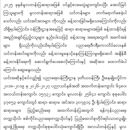
၂၀၂၅ ခုနှစ်မူလတန်းပြဆရာအဖြစ် ဝင်ခွင့်စာမေးပွဲများကျင်းပပြီး အောင်မြင်
ကြသူများကို မူလတန်းဆရာအဖြစ် သင်တန်းများ တက်ရောက်စေခဲ့ပါ
သော်လည်း ယင်းအင်အားများ ကိုလည်း ခန့်ထားခြင်းမရှိသေးကြောင်းကိုလည်း
သိရှိရပါကြောင်း၊ ဝန်ကြီးဌာနအနေဖြင့် ဆရာ၊ ဆရာမများအဖြစ် ခန့်ထားနိုင်ရန်
အရည်အချင်းပြည့်ဝသူများ နည်းပါးသဖြင့် ခန့်ထားမှု အရေအတွက် အခက်အခဲ
များ ရှိသည်ကိုလည်းသိရပါကြောင်း၊ ပညာရေးဒီဂရီကောလိပ်လေးနှစ်
သင်တန်းဆင်းများကိုလည်း ခန့်ထားမှုနှောင့်နှေးကြန့်ကြာမှုမရှိအောင် အချိန်မီ
ခန့်ထားနိုင်ရေးကို ဆောင်ရွက်ပေးစေလိုကြောင်းနှင့် အဆိုအား ထောက်ခံပါ
ကြောင်း ဆွေးနွေးသည်။
ယင်းအဆိုနှင့်စပ်လျဉ်း၍ ပညာရေးဝန်ကြီးဌာန ဒုတိယဝန်ကြီး ဦးနေမျိုးလှိုင်က
၂၀၁၈-၂၀၁၉ မှ ၂၀၂၆-၂၀၂၇ ပညာသင်နှစ်အထိ အထက်တန်းကျောင်း ၆၄၈၀၊
အလယ်တန်းကျောင်း ၁၅၇၃၂ ကျောင်း၊ မူလတန်း ၂၅၆၄၁ ကျောင်း စုစုပေါင်း
၄၇၈၅၃ ကျောင်းတွင် ဆရာ၊ ဆရာမ အင်အား ၃၀၇၉၁၄ ဦး ရှိပါကြောင်း၊ ဆရာ၊
ဆရာမများ ဖြည့်ဆည်းရေး အထက်တန်းပြအတွက် ရန်ကုန်ပညာရေး
တက္ကသိုလ်၊ စစ်ကိုင်းပညာရေးတက္ကသိုလ်နှင့် ပြည်ထောင်စုတိုင်းရင်းသားလူမျိုး
များဖွံ့ဖြိုးရေး တက္ကသိုလ်စုစုပေါင်းသုံးကျောင်းရှိပြီး အလယ်တန်းပြနှင့် မူလ