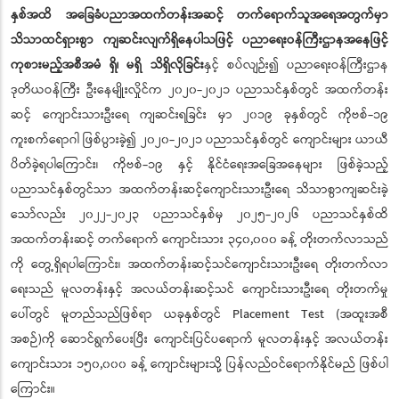
နှစ်အထိ အခြေခံပညာအထက်တန်းအဆင့် တက်ရောက်သူအရေအတွက်မှာ
သိသာထင်ရှားစွာ ကျဆင်းလျက်ရှိနေပါသဖြင့် ပညာရေးဝန်ကြီးဌာနအနေဖြင့်
ကုစားမည့်အစီအမံ ရှိ၊ မရှိ သိရှိလိုခြင်း
နှင့် စပ်လျဉ်း၍ ပညာရေးဝန်ကြီးဌာန
ဒုတိယဝန်ကြီး ဦးနေမျိုးလှိုင်က ၂၀၂၀-၂၀၂၁ ပညာသင်နှစ်တွင် အထက်တန်း
ဆင့် ကျောင်းသားဦးရေ ကျဆင်းရခြင်း မှာ ၂၀၁၉ ခုနှစ်တွင် ကိုဗစ်-၁၉
ကူးစက်ရောဂါ ဖြစ်ပွားခဲ့၍ ၂၀၂၀-၂၀၂၁ ပညာသင်နှစ်တွင် ကျောင်းများ ယာယီ
ပိတ်ခဲ့ရပါကြောင်း၊ ကိုဗစ်-၁၉ နှင့် နိုင်ငံရေးအခြေအနေများ ဖြစ်ခဲ့သည့်
ပညာသင်နှစ်တွင်သာ အထက်တန်းဆင့်ကျောင်းသားဦးရေ သိသာစွာကျဆင်းခဲ့
သော်လည်း ၂၀၂၂-၂၀၂၃ ပညာသင်နှစ်မှ ၂၀၂၅-၂၀၂၆ ပညာသင်နှစ်ထိ
အထက်တန်းဆင့် တက်ရောက် ကျောင်းသား ၃၄၀,၀၀၀ ခန့် တိုးတက်လာသည်
ကို တွေ့ရှိရပါကြောင်း၊ အထက်တန်းဆင့်သင်ကျောင်းသားဦးရေ တိုးတက်လာ
ရေးသည် မူလတန်းနှင့် အလယ်တန်းဆင့်သင် ကျောင်းသားဦးရေ တိုးတက်မှု
ပေါ်တွင် မူတည်သည်ဖြစ်ရာ ယခုနှစ်တွင် Placement Test (အထူးအစီ
အစဉ်)ကို ဆောင်ရွက်ပေးပြီး ကျောင်းပြင်ပရောက် မူလတန်းနှင့် အလယ်တန်း
ကျောင်းသား ၁၅၀,၀၀၀ ခန့် ကျောင်းများသို့ ပြန်လည်ဝင်ရောက်နိုင်မည် ဖြစ်ပါ
ကြောင်း။