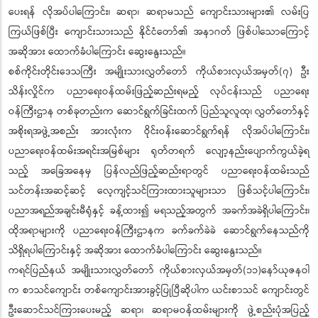
ပေးရန် လိုအပ်ပါကြောင်း၊ ဆရာ၊ ဆရာမသည် ကျောင်းသားများ၏ လမ်းပြ
ကြယ်ဖြစ်ပြီး ကျောင်းသားသည် နိုင်ငံတော်၏ အနာဂတ် ဖြစ်ပါသောကြောင့်
အဆိုအား ထောက်ခံပါကြောင်း ဆွေးနွေးသည်။
စစ်ကိုင်းတိုင်းဒေသကြီး အမျိုးသားလွှတ်တော် ကိုယ်စားလှယ်အမှတ်(၇) ဦး
သိန်းလှိုင်က ပညာရေးဝန်ထမ်းဖြည့်ဆည်းရမည့် လုပ်ငန်းသည် ပညာရေး
ဝန်ကြီးဌာန တစ်ခုတည်းက ဆောင်ရွက်ခြင်းထက် ပြည်သူလူထု၊ လွှတ်တော်နှင့်
အစိုးရအဖွဲ့အစည်း အားလုံးက ဝိုင်းဝန်းဆောင်ရွက်ရန် လိုအပ်ပါကြောင်း၊
ပညာရေးဝန်ထမ်းအရင်းအမြစ်များ ရုတ်တရက် လျော့နည်းပျောက်ကွယ်ခဲ့ရ
သည့် အခြေအနေမှ ပြန်လည်ဖြည့်ဆည်းရာတွင် ပညာရေးဝန်ထမ်းသည်
သင်တန်းအဆင့်ဆင့် လေ့ကျင့်သင်ကြားထားသူများသာ ဖြစ်သင့်ပါကြောင်း၊
ပညာအရည်အချင်းမီရုံနှင့် ခန့်ထား၍ မရသည့်အတွက် အခက်အခဲရှိပါကြောင်း၊
ထိုအရာများကို ပညာရေးဝန်ကြီးဌာနက ခက်ခက်ခဲခဲ ဆောင်ရွက်နေသည်ကို
သိရှိရပါကြောင်းနှင့် အဆိုအား ထောက်ခံပါကြောင်း ဆွေးနွေးသည်။
ကရင်ပြည်နယ် အမျိုးသားလွှတ်တော် ကိုယ်စားလှယ်အမှတ်(၁၁)နော်ယုဇနဝါ
က စာသင်ကျောင်း တစ်ကျောင်းအားခွင့်ပြုပြီဆိုပါက ယင်းစာသင် ကျောင်းတွင်
ဦးဆောင်သင်ကြားပေးမည့် ဆရာ၊ ဆရာမဝန်ထမ်းများကို ဖွဲ့စည်းပုံအပြည့်