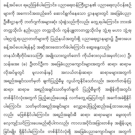
ခန့်အပ်ပေး ရမည်ဖြစ်ပါကြောင်း၊ ပညာရေးဝန်ကြီးဌာန၏ ပညာရေးလုပ်ငန်းစဉ်
များကို အကောင်အထည်ဖော် ဆောင်ရွက်နေသော ဌာနများတွင် အခြေခံပညာ
ဦးစီးဌာနကို ဘတ်ဂျက်အများဆုံး သုံးစွဲသည်ကိုလည်း တွေ့ရပါကြောင်း၊ ဘားအံ
တက္ကသိုလ်၊ နည်းပညာ တက္ကသိုလ်၊ ကွန်ပျူတာတက္ကသိုလ်မှ ဘွဲ့ရ၊ မဟာ ဘွဲ့ရ၊
ပါရဂူဘွဲ့ရပညာတတ်များကို ပြည်နယ်အတွင်းရှိ ပညာရေးဌာနများ၌ ဦးစားပေး
ခန့်အပ်ပေးပါရန်နှင့် အဆိုအားထောက်ခံပါကြောင်း ဆွေးနွေးသည်။
တနင်္သာရီတိုင်းဒေသကြီး အမျိုးသားလွှတ်တော် ကိုယ်စားလှယ်အမှတ်(၁၀) ဦး
သန်းအေး (ခ) ဦးတင်ဦးက အခြေခံပညာကျောင်းများအတွက် ဆရာ၊ ဆရာမ
လိုအပ်မှုတွင် မူလတန်းနှင့် အလယ်တန်းဆရာ၊ ဆရာမများအတွက်
အရည်အချင်းသတ်မှတ် ချက်ပြည့်မီမှု လွယ်ကူနိုင်သော်လည်း အထက်တန်းပြ
ဆရာ၊ ဆရာမ အရည်အချင်းသတ်မှတ်ချက် ပြည့်မီမှုကို အချိန်တိုအတွင်း
တစ်နိုင်ငံလုံးအတွက် ဖြည့်ဆည်းပေးရန် လက်တွေ့မြေပြင်တွင် အခက်အခဲရှိနိုင်
ပါကြောင်း၊ သတ်မှတ်အရည်အချင်းများ လျှော့ပေါ့ဖြည့်ဆည်းခန့်ထားပေးရန်
လည်း မဖြစ်နိုင်ပါကြောင်း၊ အရည်အချင်းမီ ဆရာ၊ ဆရာမများ မွေးထုတ်
လေ့ကျင့်သင်ကြားပေးမည်ဆိုပါကလည်း ကာလအပိုင်းအခြားတစ်ခု အချိန်ယူရ
ခြင်းမျိုး ရှိနိုင်ပါကြောင်း၊ တစ်နိုင်ငံလုံးရှိ အခြေခံပညာကျောင်းများ အတွက်