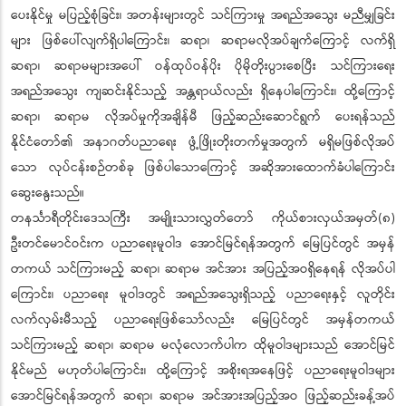
ပေးနိုင်မှု မပြည့်စုံခြင်း၊ အတန်းများတွင် သင်ကြားမှု အရည်အသွေး မညီမျှခြင်း
များ ဖြစ်ပေါ်လျက်ရှိပါကြောင်း၊ ဆရာ၊ ဆရာမလိုအပ်ချက်ကြောင့် လက်ရှိ
ဆရာ၊ ဆရာမများအပေါ် ဝန်ထုပ်ဝန်ပိုး ပိုမိုတိုးပွားစေပြီး သင်ကြားရေး
အရည်အသွေး ကျဆင်းနိုင်သည့် အန္တရာယ်လည်း ရှိနေပါကြောင်း၊ ထို့ကြောင့်
ဆရာ၊ ဆရာမ လိုအပ်မှုကိုအချိန်မီ ဖြည့်ဆည်းဆောင်ရွက် ပေးရန်သည်
နိုင်ငံတော်၏ အနာဂတ်ပညာရေး ဖွံ့ဖြိုးတိုးတက်မှုအတွက် မရှိမဖြစ်လိုအပ်
သော လုပ်ငန်းစဉ်တစ်ခု ဖြစ်ပါသောကြောင့် အဆိုအားထောက်ခံပါကြောင်း
ဆွေးနွေးသည်။
တနင်္သာရီတိုင်းဒေသကြီး အမျိုးသားလွှတ်တော် ကိုယ်စားလှယ်အမှတ်(၈)
ဦးတင်မောင်ဝင်းက ပညာရေးမူဝါဒ အောင်မြင်ရန်အတွက် မြေပြင်တွင် အမှန်
တကယ် သင်ကြားမည့် ဆရာ၊ ဆရာမ အင်အား အပြည့်အဝရှိနေရန် လိုအပ်ပါ
ကြောင်း၊ ပညာရေး မူဝါဒတွင် အရည်အသွေးရှိသည့် ပညာရေးနှင့် လူတိုင်း
လက်လှမ်းမီသည့် ပညာရေးဖြစ်သော်လည်း မြေပြင်တွင် အမှန်တကယ်
သင်ကြားမည့် ဆရာ၊ ဆရာမ မလုံလောက်ပါက ထိုမူဝါဒများသည် အောင်မြင်
နိုင်မည် မဟုတ်ပါကြောင်း၊ ထို့ကြောင့် အစိုးရအနေဖြင့် ပညာရေးမူဝါဒများ
အောင်မြင်ရန်အတွက် ဆရာ၊ ဆရာမ အင်အားအပြည့်အဝ ဖြည့်ဆည်းခန့်အပ်