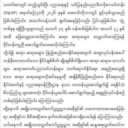
သတင်းစာတွင် ထည့်သွင်းပြီး ပညာရေးနှင့် သင်ပြနည်းပညာဒီပလိုမာသင်တန်း
(Dip.EP) အမှတ်စဉ်(၃)ကို ၂၀၂၆ ခုနှစ် အောက်တိုဘာတွင် ဖွင့်လှစ်သွားမည်
ဖြစ်ပါကြောင်း၊ အသက်ကန့်သတ် ချက်အနေဖြင့်လည်း ပြင်ပမှဖြစ်ပါက ဘွဲ့
တစ်ခုခု ရရှိပြီးသူများသည် အသက် ၃၇ နှစ်၊ ဝန်ထမ်းဖြစ်ပါက အသက် ၄၂ နှစ်
အထိ ဖြေလျှော့ထားပါကြောင်း၊ ဆရာ၊ ဆရာမများ လျှောက်ထားကြရန်
ဝိုင်းဝန်းကူညီ ဆောင်ရွက်ပေးစေလိုပါကြောင်း။
သို့ပါ၍ ဆရာ၊ ဆရာမများ ဖြည့်ဆည်းပေးနိုင်ရေးအတွက် ဆရာ့လုပ်ငန်းအပေါ်
တန်ဖိုးထားတတ်သော နိုင်ငံချစ်စိတ်၊ မျိုးချစ်စိတ်ရှိသော ဆရာ၊ ဆရာမ လောင်း
များ ဆရာအတတ်ပညာသင်တန်းများ တက်ရောက်နိုင်ရေး၊ အရည်အသွေးရှိ
သော ဆရာ၊ ဆရာမများလိုအပ်နေမှုကို အချိန်မီဖြည့်ဆည်းပေး နိုင်ရေးသည်
နိုင်ငံတော်နှင့် ပညာရေးဝန်ကြီးဌာန မှသာ တာဝန်ယူဆောင်ရွက်၍ မရနိုင်ဘဲ
မိဘပြည်သူ များအားလုံး ဝိုင်းဝန်းပူးပေါင်း ဆောင်ရွက်ရမည့် ရေရှည်လုပ်ငန်းစဉ်
တစ်ရပ်ဖြစ်ပါကြောင်း ပြောကြားသည်။
ထို့နောက် အမျိုးသားလွှတ်တော်ဥက္ကဋ္ဌကအဆိုရှင်၏ သဘောထားအားမေးမြန်း
ရာ အဆိုရှင်က မိမိအဆိုအား မှတ်တမ်းအဖြစ်ထားရှိပေးပါရန် ပြောကြားသည်။
ယင်းနောက် အမျိုးသားလွှတ်တော်ဥက္ကဋ္ဌက အဆိုရှင်၏ ဆန္ဒအရလွှတ်တော်က