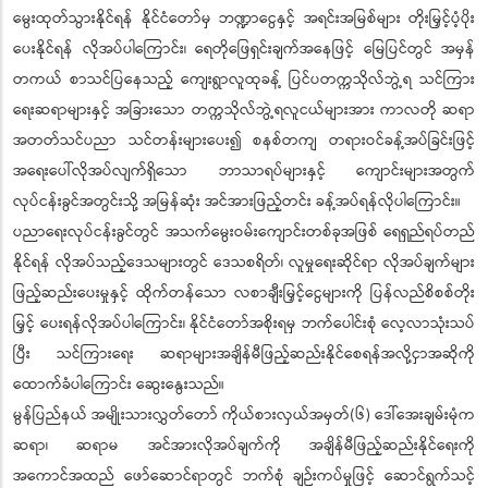
မွေးထုတ်သွားနိုင်ရန် နိုင်ငံတော်မှ ဘဏ္ဍာငွေနှင့် အရင်းအမြစ်များ တိုးမြှင့်ပံ့ပိုး
ပေးနိုင်ရန် လိုအပ်ပါကြောင်း၊ ရေတိုဖြေရှင်းချက်အနေဖြင့် မြေပြင်တွင် အမှန်
တကယ် စာသင်ပြနေသည့် ကျေးရွာလူထုခန့် ပြင်ပတက္ကသိုလ်ဘွဲ့ရ သင်ကြား
ရေးဆရာများနှင့် အခြားသော တက္ကသိုလ်ဘွဲ့ရလူငယ်များအား ကာလတို ဆရာ
အတတ်သင်ပညာ သင်တန်းများပေး၍ စနစ်တကျ တရားဝင်ခန့်အပ်ခြင်းဖြင့်
အရေးပေါ်လိုအပ်လျက်ရှိသော ဘာသာရပ်များနှင့် ကျောင်းများအတွက်
လုပ်ငန်းခွင်အတွင်းသို့ အမြန်ဆုံး အင်အားဖြည့်တင်း ခန့်အပ်ရန်လိုပါကြောင်း။
ပညာရေးလုပ်ငန်းခွင်တွင် အသက်မွေးဝမ်းကျောင်းတစ်ခုအဖြစ် ရေရှည်ရပ်တည်
နိုင်ရန် လိုအပ်သည့်ဒေသများတွင် ဒေသစရိတ်၊ လူမှုရေးဆိုင်ရာ လိုအပ်ချက်များ
ဖြည့်ဆည်းပေးမှုနှင့် ထိုက်တန်သော လစာချီးမြှင့်ငွေများကို ပြန်လည်စိစစ်တိုး
မြှင့် ပေးရန်လိုအပ်ပါကြောင်း၊ နိုင်ငံတော်အစိုးရမှ ဘက်ပေါင်းစုံ လေ့လာသုံးသပ်
ပြီး သင်ကြားရေး ဆရာများအချိန်မီဖြည့်ဆည်းနိုင်စေရန်အလို့ငှာအဆိုကို
ထောက်ခံပါကြောင်း ဆွေးနွေးသည်။
မွန်ပြည်နယ် အမျိုးသားလွှတ်တော် ကိုယ်စားလှယ်အမှတ်(၆) ဒေါ်အေးချမ်းမုံက
ဆရာ၊ ဆရာမ အင်အားလိုအပ်ချက်ကို အချိန်မီဖြည့်ဆည်းနိုင်ရေးကို
အကောင်အထည် ဖော်ဆောင်ရာတွင် ဘက်စုံ ချဉ်းကပ်မှုဖြင့် ဆောင်ရွက်သင့်