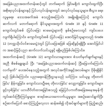
အခြေခံပညာအထက်တန်းဆင့်တွင် တက်ရောက် ခြင်းမရှိဘဲ ကျောင်းထွက်ပြီး
အစိုးရလုပ်ငန်းများနှင့် ပြင်ပလုပ်ငန်းများတွင် အလုပ်လုပ်နေသူများ၊ စီးပွား ရေး၊
လူမှုရေး၊ ဒေသအခက်အခဲ စသည့်အကြောင်း အမျိုးမျိုးကြောင့် ကျောင်း
ဆက်လက် မတက်ရောက် နိုင်သူများအတွက် Grade 10 နှင့် Grade 11
ကျောင်းတွင်းစစ် (ပြင်ပဖြေ) စာမေးပွဲများကို နှစ်စဉ်မေလတွင် ကျင်းပပေး
လျက်ရှိပါကြောင်း၊ ကျောင်းတွင်းစစ် (ပြင်ပဖြေ) အောင်မြင်သူများသည် Grade
12 (တက္ကသိုလ်ဝင်စာမေးပွဲ)တွင် ပြင်ပဖြေအဖြစ် ဖြေဆိုခွင့်ရရှိပြီး အောင်မြင်ပါ
က အဆင့်မြင့်ပညာ ဆက်လက်သင်ယူခွင့် ရရှိမည်ဖြစ်ပါကြောင်း။
အထက်တန်းဆင့် (Grade 12) ကျောင်းသားများအား စံသတ်မှတ်ချက်များနှင့်
အညီ စိစစ်ရွေးချယ် ပြီး “အခြေခံပညာအထက်တန်းဆင့် ပြီးမြောက်ကြောင်း
လက်မှတ်” ပေးအပ်နေသည့်အတွက် အလုပ်အကိုင်အခွင့်အလမ်းများ ပိုမိုရရှိနိုင်
မည် ဖြစ်ပါကြောင်း၊ ပညာရေးဝန်ကြီးဌာနသည် သင်ကြား သင်ယူမှု တိုးတက်
ခြင်း/ နိမ့်ကျခြင်း၊ ကျောင်းသားဦးရေ တိုးလာခြင်း/ လျော့ကျခြင်း၊ ကျောင်းများ
ဖွင့်လှစ်ခြင်း/ ယာယီပိတ်ထားရခြင်းစသည့် မြေပြင်ပကတိအခြေအနေအမှန်ကို
ကွင်းဆင်းကြီးကြပ်မှုများ၊ စာရင်းဇယားကောက်ယူမှုများ အစဉ်ဆောင်ရွက်ပြီး
စဉ်ဆက်မပြတ် စောင့်ကြည့်လေ့လာ ဆန်းစစ်၍ လိုအပ်ချက်များကို ဖြည့်ဆည်း