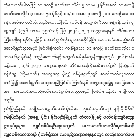
လုံလောက်ပါသဖြင့် ၁၁ ကေဗွီ ဓာတ်အားလိုင်း ၅ ဒသမ ၂ မိုင်အနက် ၁၁ ကေဗွီ
ဓာတ်အားလိုင်း ၃ ဒသမ ၅၁ မိုင်နှင့် ၁၁/ ဝ ဒသမ ၄ ကေဗွီ ၂ဝဝ ကေဗွီအေ ထ
ရန်စဖော်မာ တစ်လုံးတည်ဆောက်ခြင်း လုပ်ငန်းအတွက်ကိုသာ ခန့်မှန်းကုန်ကျ
ငွေကျပ် (၄၉၆ ဒသမ ၃၅၁)သန်းဖြင့် ၂ဝ၂၆-၂၀၂၇ ဘဏ္ဍာရေးနှစ် တိုင်းဒေသ
ကြီးအစိုးရ ရန်ပုံငွေဖြင့် ဆောင်ရွက်ရန်လျာထားနိုင်ခဲ့ပြီး အကောင်အထည်ဖော်
ဆောင်ရွက်သွားမည် ဖြစ်ပါကြောင်း၊ ကျန်ရှိသော ၁၁ ကေဗွီ ဓာတ်အားလိုင်း ၁
ဒသမ ၆၉ မိုင်ခန့် တည်ဆောက်ရန်အတွက် ခန့်မှန်းကုန်ကျငွေကျပ် (၂ဝ၆)သန်း
ခန့်အား ၂ဝ၂၆-၂ဝ၂၇ ဘဏ္ဍာရေးနှစ် တိုင်းဒေသကြီးအစိုးရအဖွဲ့၏ ဖြည့်စွက်
ရန်ပုံငွေ (သို့မဟုတ်) အထွေထွေ ပိုလျှံ ရန်ပုံငွေတို့တွင် ဆက်လက်လျာထား
တင်ပြ၍ ဆောင်ရွက်ပေးသွားမည်ဖြစ်ပါကြောင်းနှင့် ဘဏ္ဍာငွေရရှိမှု အခြေအနေ
အရ အကောင်အထည်ဖော်ဆောင်ရွက်ပေးသွားမည် ဖြစ်ပါကြောင်း ဖြေကြား
သည်။
ရှမ်းပြည်နယ် အမျိုးသားလွှတ်တော်ကိုယ်စား လှယ်အမှတ်(၁၂) နန်းဝိုးစိန်၏
ရှမ်းပြည်နယ် (အရှေ့ ပိုင်း) မိုင်းပျဉ်းမြို့နယ် တုံတာမြို့နှင့် ပတ်ဝန်းကျင်ကျွေး
ရွာအုပ်စုများ လျှပ်စစ်မီးရရှိရေးအတွက် မဟာဓာတ်အားလိုင်းမှတစ်ဆင့်
လျှပ်စစ်ဓာတ်အားခွဲ ရုံတစ်ရုံအား လာမည့်ဘဏ္ဍာရေးနှစ်တွင် တည်ဆောက်ပေး