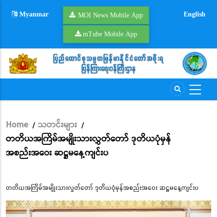
Skip
Myanmar
English
to
MOI News Mobile App
main
mTube Mobile App
content
Home
သတင်းများ
/
/
Breadcrumb
တတိယအကြိမ်အမျိုးသားလွှတ်တော် ဒုတိယပုံမှန်
အစည်းအဝေး ဆဋ္ဌမနေ့ကျင်းပ
တတိယအကြိမ်အမျိုးသားလွှတ်တော် ဒုတိယပုံမှန်အစည်းအဝေး ဆဋ္ဌမနေ့ကျင်းပ