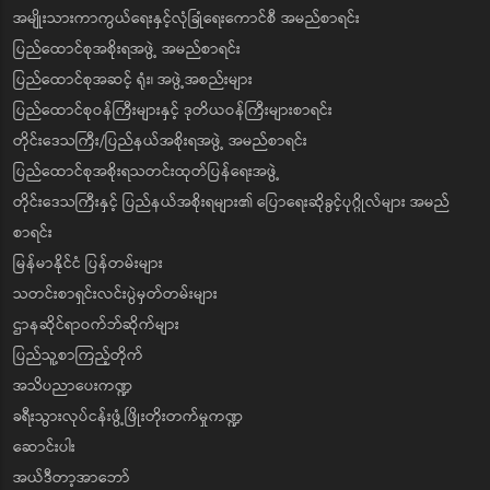
အမျိုးသားကာကွယ်ရေးနှင့်လုံခြုံရေးကောင်စီ အမည်စာရင်း
ပြည်ထောင်စုအစိုးရအဖွဲ့ အမည်စာရင်း
ပြည်ထောင်စုအဆင့် ရုံး၊ အဖွဲ့အစည်းများ
ပြည်ထောင်စုဝန်ကြီးများနှင့် ဒုတိယဝန်ကြီးများစာရင်း
တိုင်းဒေသကြီး/ပြည်နယ်အစိုးရအဖွဲ့ အမည်စာရင်း
ပြည်ထောင်စုအစိုးရသတင်းထုတ်ပြန်ရေးအဖွဲ့
တိုင်းဒေသကြီးနှင့် ပြည်နယ်အစိုးရများ၏ ပြောရေးဆိုခွင့်ပုဂ္ဂိုလ်များ အမည်
စာရင်း
မြန်မာနိုင်ငံ ပြန်တမ်းများ
သတင်းစာရှင်းလင်းပွဲမှတ်တမ်းများ
ဌာနဆိုင်ရာဝက်ဘ်ဆိုက်များ
ပြည်သူ့စာကြည့်တိုက်
အသိပညာပေးကဏ္ဍ
ခရီးသွားလုပ်ငန်းဖွံ့ဖြိုးတိုးတက်မှုကဏ္ဍ
ဆောင်းပါး
အယ်ဒီတာ့အာဘော်