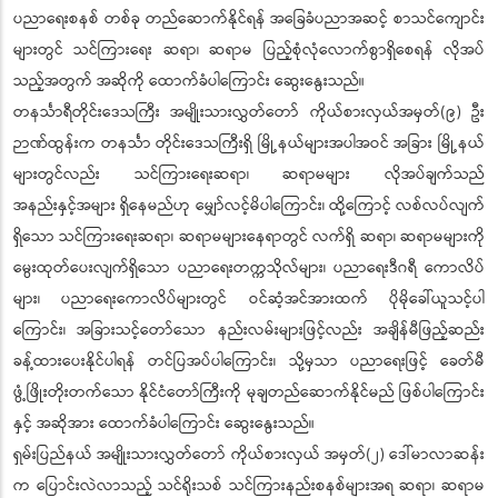
ပညာရေးစနစ် တစ်ခု တည်ဆောက်နိုင်ရန် အခြေခံပညာအဆင့် စာသင်ကျောင်း
များတွင် သင်ကြားရေး ဆရာ၊ ဆရာမ ပြည့်စုံလုံလောက်စွာရှိစေရန် လိုအပ်
သည့်အတွက် အဆိုကို ထောက်ခံပါကြောင်း ဆွေးနွေးသည်။
တနင်္သာရီတိုင်းဒေသကြီး အမျိုးသားလွှတ်တော် ကိုယ်စားလှယ်အမှတ်(၉) ဦး
ဉာဏ်ထွန်းက တနင်္သာ တိုင်းဒေသကြီးရှိ မြို့နယ်များအပါအဝင် အခြား မြို့နယ်
များတွင်လည်း သင်ကြားရေးဆရာ၊ ဆရာမများ လိုအပ်ချက်သည်
အနည်းနှင့်အများ ရှိနေမည်ဟု မျှော်လင့်မိပါကြောင်း၊ ထို့ကြောင့် လစ်လပ်လျက်
ရှိသော သင်ကြားရေးဆရာ၊ ဆရာမများနေရာတွင် လက်ရှိ ဆရာ၊ ဆရာမများကို
မွေးထုတ်ပေးလျက်ရှိသော ပညာရေးတက္ကသိုလ်များ၊ ပညာရေးဒီဂရီ ကောလိပ်
များ၊ ပညာရေးကောလိပ်များတွင် ဝင်ဆံ့အင်အားထက် ပိုမိုခေါ်ယူသင့်ပါ
ကြောင်း၊ အခြားသင့်တော်သော နည်းလမ်းများဖြင့်လည်း အချိန်မီဖြည့်ဆည်း
ခန့်ထားပေးနိုင်ပါရန် တင်ပြအပ်ပါကြောင်း၊ သို့မှသာ ပညာရေးဖြင့် ခေတ်မီ
ဖွံ့ဖြိုးတိုးတက်သော နိုင်ငံတော်ကြီးကို မုချတည်ဆောက်နိုင်မည် ဖြစ်ပါကြောင်း
နှင့် အဆိုအား ထောက်ခံပါကြောင်း ဆွေးနွေးသည်။
ရှမ်းပြည်နယ် အမျိုးသားလွှတ်တော် ကိုယ်စားလှယ် အမှတ်(၂) ဒေါ်မာလာဆန်း
က ပြောင်းလဲလာသည့် သင်ရိုးသစ် သင်ကြားနည်းစနစ်များအရ ဆရာ၊ ဆရာမ