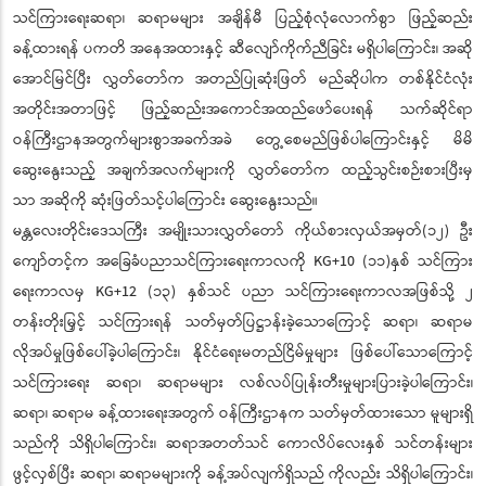
သင်ကြားရေးဆရာ၊ ဆရာမများ အချိန်မီ ပြည့်စုံလုံလောက်စွာ ဖြည့်ဆည်း
ခန့်ထားရန် ပကတိ အနေအထားနှင့် ဆီလျော်ကိုက်ညီခြင်း မရှိပါကြောင်း၊ အဆို
အောင်မြင်ပြီး လွှတ်တော်က အတည်ပြုဆုံးဖြတ် မည်ဆိုပါက တစ်နိုင်ငံလုံး
အတိုင်းအတာဖြင့် ဖြည့်ဆည်းအကောင်အထည်ဖော်ပေးရန် သက်ဆိုင်ရာ
ဝန်ကြီးဌာနအတွက်များစွာအခက်အခဲ တွေ့စေမည်ဖြစ်ပါကြောင်းနှင့် မိမိ
ဆွေးနွေးသည့် အချက်အလက်များကို လွှတ်တော်က ထည့်သွင်းစဉ်းစားပြီးမှ
သာ အဆိုကို ဆုံးဖြတ်သင့်ပါကြောင်း ဆွေးနွေးသည်။
မန္တလေးတိုင်းဒေသကြီး အမျိုးသားလွှတ်တော် ကိုယ်စားလှယ်အမှတ်(၁၂) ဦး
ကျော်တင့်က အခြေခံပညာသင်ကြားရေးကာလကို KG+10 (၁၁)နှစ် သင်ကြား
ရေးကာလမှ KG+12 (၁၃) နှစ်သင် ပညာ သင်ကြားရေးကာလအဖြစ်သို့ ၂
တန်းတိုးမြှင့် သင်ကြားရန် သတ်မှတ်ပြဋ္ဌာန်းခဲ့သောကြောင့် ဆရာ၊ ဆရာမ
လိုအပ်မှုဖြစ်ပေါ်ခဲ့ပါကြောင်း၊ နိုင်ငံရေးမတည်ငြိမ်မှုများ ဖြစ်ပေါ်သောကြောင့်
သင်ကြားရေး ဆရာ၊ ဆရာမများ လစ်လပ်ပြုန်းတီးမှုများပြားခဲ့ပါကြောင်း၊
ဆရာ၊ ဆရာမ ခန့်ထားရေးအတွက် ဝန်ကြီးဌာနက သတ်မှတ်ထားသော မူများရှိ
သည်ကို သိရှိပါကြောင်း၊ ဆရာအတတ်သင် ကောလိပ်လေးနှစ် သင်တန်းများ
ဖွင့်လှစ်ပြီး ဆရာ၊ ဆရာမများကို ခန့်အပ်လျက်ရှိသည် ကိုလည်း သိရှိပါကြောင်း၊