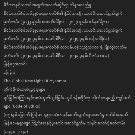
မီဒီယာနှင့်သတင်းအချက်အလက်ဆိုင်ရာ သိနားလည်မှု
နိုင်ငံတော်စီမံအုပ်ချုပ်ရေးကောင်စီ၏ နိုင်ငံအကျိုး သယ်ပိုးဆောင်ရွက်ချက်
မှတ်တမ်း (၂၀၂၂ ခုနှစ်၊ ဖေဖော်ဝါရီလ - ၂၀၂၃ ခုနှစ်၊ ဇန်နဝါရီလ)
နိုင်ငံတော်စီမံအုပ်ချုပ်ရေးကောင်စီ၏ နိုင်ငံအကျိုး သယ်ပိုးဆောင်ရွက်ချက်
မှတ်တမ်း (၂၀၂၃ ခုနှစ်၊ ဖေဖော်ဝါရီလ - ၂၀၂၄ ခုနှစ်၊ ဇန်နဝါရီလ)
နိုင်ငံတော်စီမံအုပ်ချုပ်ရေးကောင်စီ တာဝန်ယူခဲ့သည့်ကာလ ဖွံ့ဖြိုးတိုးတက်မှု
မှတ်တမ်း (၂၀၂၁ ခုနှစ်၊ ဖေဖော်ဝါရီလ - ၂၀၂၃ ခုနှစ်၊ ဒီဇင်ဘာလ)
မြန်မာ့အလင်း
ကြေးမုံ
The Global New Light Of Myanmar
တိုက်ရိုက်ထုတ်လွှင့်မှုများ
ရုပ်မြင်သံကြားနှင့်အသံထုတ်လွှင့်ခြင်း လုပ်ငန်းဆိုင်ရာ လိုက်နာရမည့် ကျင့်ဝတ်
များ (Code of Ethics)
(၇၅)နှစ်မြောက် မြန်မာ-ရုရှား သံတမန်ဆက်သွယ်ထူထောင်မှုအထိမ်းအမှတ်
မြန်မာ-ရုရှားချစ်ကြည်ရေးနှင့်ပူးပေါင်းဆောင်ရွက်မှု သမိုင်းဓာတ်ပုံမှတ်တမ်း
(၁၉၄၈-၂၀၂၃)