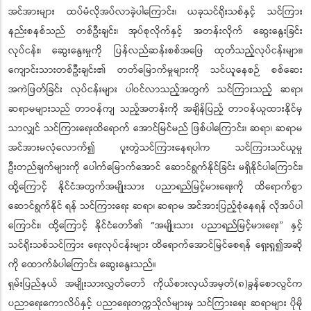
အင်အားများ ထပ်မံလိုအပ်လာခဲ့ပါကြောင်း၊ ယခုသင်ရိုးသစ်နှင့် သင်ကြား
နည်းစနစ်သည် တစ်ဦးချင်း၊ အုပ်စုလိုက်နှင့် အတန်းလိုက် ဆွေးနွေးခြင်း
လုပ်ငန်း၊ ဆွေးနွေးမှုကို ပြန်လည်ဆန်းစစ်အဖြေ ထုတ်သည့်လုပ်ငန်းများ၊
ကျောင်းသားတစ်ဦးချင်း၏ တတ်မြောက်မှုများကို သင်ယူနေစဉ် စစ်ဆေး
အကဲဖြတ်ခြင်း လုပ်ငန်းများ ပါဝင်လာသည့်အတွက် သင်ကြားသည့် ဆရာ၊
ဆရာမများသည် တာဝန်ကျ သည့်အတန်းကို အချိန်ပြည့် တာဝန်ယူထားနိုင်မှ
သာလျှင် သင်ကြားရေးထိရောက် အောင်မြင်မည် ဖြစ်ပါကြောင်း၊ ဆရာ၊ ဆရာမ
အင်အားမလုံလောက်၍ ပူးတွဲသင်ကြားနေရပါက သင်ကြားသင်ယူမှု
ဦးတည်ချက်များကို ပေါက်မြောက်အောင် ဆောင်ရွက်နိုင်ခြင်း မရှိနိုင်ပါကြောင်း၊
ထို့ကြောင့် နိုင်ငံအတွက်အမျိုးသား ပညာရည်မြင့်မားရေးကို ထိရောက်စွာ
ဆောင်ရွက်နိုင် ရန် သင်ကြားရေး ဆရာ၊ ဆရာမ အင်အားပြည့်စုံနေရန် လိုအပ်ပါ
ကြောင်း၊ ထို့ကြောင့် နိုင်ငံတော်၏ “အမျိုးသား ပညာရည်မြင့်မားရေး” နှင့်
သင်ရိုးသစ်သင်ကြား ရေးလုပ်ငန်းများ ထိရောက်အောင်မြင်စေရန် ရှေးရှု၍အဆို
ကို ထောက်ခံပါကြောင်း ဆွေးနွေးသည်။
ရှမ်းပြည်နယ် အမျိုးသားလွှတ်တော် ကိုယ်စားလှယ်အမှတ်(၈)ခွန်စောလွင်က
ပညာရေးကောလိပ်နှင့် ပညာရေးတက္ကသိုလ်များမှ သင်ကြားရေး ဆရာများ ပိုမို