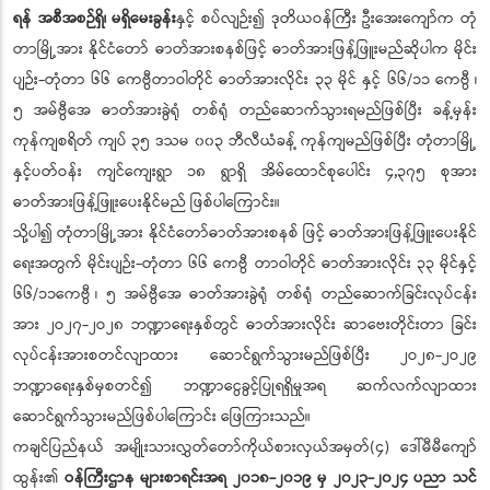
ရန် အစီအစဉ်ရှိ၊ မရှိမေးခွန်း
နှင့် စပ်လျဉ်း၍ ဒုတိယဝန်ကြီး ဦးအေးကျော်က တုံ
တာမြို့အား နိုင်ငံတော် ဓာတ်အားစနစ်ဖြင့် ဓာတ်အားဖြန့်ဖြူးမည်ဆိုပါက မိုင်း
ပျဉ်း-တုံတာ ၆၆ ကေဗွီတာဝါတိုင် ဓာတ်အားလိုင်း ၃၃ မိုင် နှင့် ၆၆/၁၁ ကေဗွီ ၊
၅ အမ်ဗွီအေ ဓာတ်အားခွဲရုံ တစ်ရုံ တည်ဆောက်သွားရမည်ဖြစ်ပြီး ခန့်မှန်း
ကုန်ကျစရိတ် ကျပ် ၃၅ ဒသမ ၀၀၃ ဘီလီယံခန့် ကုန်ကျမည်ဖြစ်ပြီး တုံတာမြို့
နှင့်ပတ်ဝန်း ကျင်ကျေးရွာ ၁၈ ရွာရှိ အိမ်ထောင်စုပေါင်း ၄,၃၇၅ စုအား
ဓာတ်အားဖြန့်ဖြူးပေးနိုင်မည် ဖြစ်ပါကြောင်း။
သို့ပါ၍ တုံတာမြို့အား နိုင်ငံတော်ဓာတ်အားစနစ် ဖြင့် ဓာတ်အားဖြန့်ဖြူးပေးနိုင်
ရေးအတွက် မိုင်းပျဉ်း-တုံတာ ၆၆ ကေဗွီ တာဝါတိုင် ဓာတ်အားလိုင်း ၃၃ မိုင်နှင့်
၆၆/၁၁ကေဗွီ ၊ ၅ အမ်ဗွီအေ ဓာတ်အားခွဲရုံ တစ်ရုံ တည်ဆောက်ခြင်းလုပ်ငန်း
အား ၂ဝ၂၇-၂ဝ၂၈ ဘဏ္ဍာရေးနှစ်တွင် ဓာတ်အားလိုင်း ဆာဗေးတိုင်းတာ ခြင်း
လုပ်ငန်းအားစတင်လျာထား ဆောင်ရွက်သွားမည်ဖြစ်ပြီး ၂ဝ၂၈-၂ဝ၂၉
ဘဏ္ဍာရေးနှစ်မှစတင်၍ ဘဏ္ဍာငွေခွင့်ပြုရရှိမှုအရ ဆက်လက်လျာထား
ဆောင်ရွက်သွားမည်ဖြစ်ပါကြောင်း ဖြေကြားသည်။
ကချင်ပြည်နယ် အမျိုးသားလွှတ်တော်ကိုယ်စားလှယ်အမှတ်(၄) ဒေါ်မီမီကျော်
ထွန်း၏
ဝန်ကြီးဌာန များစာရင်းအရ ၂၀၁၈-၂၀၁၉ မှ ၂၀၂၃-၂၀၂၄ ပညာ သင်