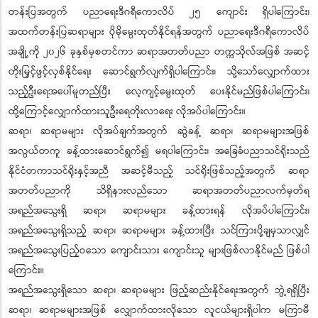
တန်းပြအတွက် ပညာရေးဒီဂရီကောလိပ် ၂၅ ကျောင်း ရှိပါကြောင်း၊
အထက်တန်းပြဆရာများ ပိုမိုမွေးထုတ်နိုင်ရန်အတွက် ပညာရေးဒီဂရီကောလိပ်
အချို့ကို ၂၀၂၆ ခုနှစ်မှစတင်ကာ ဆရာအတတ်ပညာ တက္ကသိုလ်အဖြစ် အဆင့်
တိုးမြှင့်ဖွင့်လှစ်နိုင်ရေး ဆောင်ရွက်လျက်ရှိပါကြောင်း၊ သို့သော်လျှောက်ထား
သည့်ဦးရေအပေါ်မူတည်ပြီး လေ့ကျင့်မွေးထုတ် ပေးနိုင်မည်ဖြစ်ပါကြောင်း၊
ထို့ကြောင့်လျှောက်ထားသူဦးရေတိုးလာရေး လိုအပ်ပါကြောင်း။
ဆရာ၊ ဆရာမများ လိုအပ်ချက်အတွက် ဆွဲခန့် ဆရာ၊ ဆရာမများအဖြစ်
အလွယ်တကူ ခန့်ထားဆောင်ရွက်၍ မရပါကြောင်း၊ အခြေခံပညာသင်ရိုးသည်
နိုင်ငံတကာသင်ရိုးနှင့်အညီ အဆင့်မီသည့် သင်ရိုးဖြစ်သည့်အတွက် ဆရာ
အတတ်ပညာကို သိရှိနားလည်သော ဆရာအတတ်ပညာလက်မှတ်ရ
အရည်အသွေးရှိ ဆရာ၊ ဆရာမများ ခန့်ထားရန် လိုအပ်ပါကြောင်း၊
အရည်အသွေးရှိသည့် ဆရာ၊ ဆရာမများ ခန့်ထားပြီး သင်ကြားပို့ချမှသာလျှင်
အရည်အသွေးပြည့်ဝသော ကျောင်းသား ကျောင်းသူ များဖြစ်လာနိုင်မည် ဖြစ်ပါ
ကြောင်း။
အရည်အသွေးရှိသော ဆရာ၊ ဆရာမများ ဖြည့်ဆည်းနိုင်ရေးအတွက် ဘွဲ့ရရှိပြီး
ဆရာ၊ ဆရာမများအဖြစ် လျှောက်ထားလိုသော လူငယ်များရှိပါက မကြာမီ