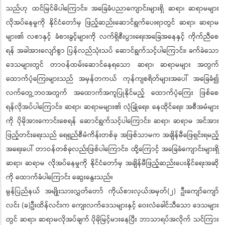
သည်ဟု ထင်မြင်မိပါကြောင်း၊ အခြေခံပညာကျောင်းများရှိ ဆရာ၊ ဆရာမများ
လိုအပ်နေမှုကို နိုင်ငံတော်မှ ဖြည့်ဆည်းဆောင်ရွက်ပေးရာတွင် ဆရာ၊ ဆရာမ
များ၏ လစာနှင့် ခံစားခွင့်များကို လက်ရှိစီးပွားရေးအခြေအနေနှင့် ကိုက်ညီစေ
ရန် အခါအားလျော်စွာ ပြန်လည်သုံးသပ် ဆောင်ရွက်သင့်ပါကြောင်း၊ ခက်ခဲသော
ဒေသများတွင် တာဝန်ထမ်းဆောင်နေရသော ဆရာ၊ ဆရာမများ အတွက်
ထောက်ပံ့ကြေးများသည် အမှန်တကယ် ကုန်ကျစရိတ်များအပေါ် အခြေခံ၍
လက်တွေ့ဘဝအတွက် အထောက်အကူပြုနိုင်မည့် ထောက်ပံ့ကြေး ဖြစ်စေ
ရန်လိုအပ်ပါကြောင်း၊ ဆရာ၊ ဆရာမများ၏ လုံခြုံရေး၊ နေထိုင်ရေး၊ အစီအမံများ
ကို ပိုမိုအားကောင်းစေရန် ဆောင်ရွက်သင့်ပါကြောင်း၊ ဆရာ၊ ဆရာမ အင်အား
ဖြည့်တင်းရေးသည် ရေရှည်စီမံကိန်းတစ်ခု အဖြစ်သာမက အချိန်မီဖြေရှင်းရမည့်
အရေးပေါ် တာဝန်တစ်ခုလည်းဖြစ်ပါကြောင်း၊ ထို့ကြောင့် အခြေခံကျောင်းများရှိ
ဆရာ၊ ဆရာမ လိုအပ်နေမှုကို နိုင်ငံတော်မှ အချိန်မီဖြည့်ဆည်းပေးနိုင်ရေးအဆို
ကို ထောက်ခံပါကြောင်း ဆွေးနွေးသည်။
မွန်ပြည်နယ် အမျိုးသားလွှတ်တော် ကိုယ်စားလှယ်အမှတ်(၂) ဦးကျော်ကျော်
လင်း (ခ)ဦးထိန်လင်းက ကျေးလက်ဒေသများနှင့် ဝေးလံခေါင်သီသော ဒေသများ
တွင် ဆရာ၊ ဆရာမလိုအပ်ချက် ပိုမိုမြင့်မားနေပြီး ဘာသာရပ်အလိုက် သင်ကြား