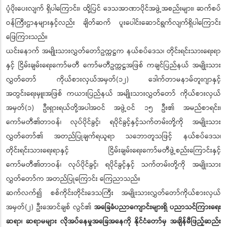
ပံ့ပိုးပေးလျက် ရှိပါကြောင်း၊ ထို့ပြင် ဒေသအာဏာပိုင်အဖွဲ့အစည်းများ၊ ဆက်စပ်
ဝန်ကြီးဌာနများနှင့်လည်း ချိတ်ဆက် ပူးပေါင်းဆောင်ရွက်လျက်ရှိပါကြောင်း
ဖြေကြားသည်။
ယင်းနောက် အမျိုးသားလွှတ်တော်ဥက္ကဋ္ဌက နယ်စပ်ဒေသ၊ တိုင်းရင်းသားရေးရာ
နှင့် ငြိမ်းချမ်းရေးကော်မတီ ကော်မတီဥက္ကဋ္ဌအဖြစ် ကချင်ပြည်နယ် အမျိုးသား
လွှတ်တော် ကိုယ်စားလှယ်အမှတ်(၁၂) ဒေါက်တာမနာမ်တူးဂျာနှင့်
အတွင်းရေးမှူးအဖြစ် ကယားပြည်နယ် အမျိုးသားလွှတ်တော် ကိုယ်စားလှယ်
အမှတ်(၁) ဦးရှားရယ်တို့အပါအဝင် အဖွဲ့ဝင် ၁၅ ဦး၏ အမည်စာရင်း၊
ကော်မတီ၏တာဝန်၊ လုပ်ပိုင်ခွင့်၊ ရပိုင်ခွင့်နှင့်သက်တမ်းတို့ကို အမျိုးသား
လွှတ်တော်၏ အတည်ပြုချက်ရယူရာ သဘောတူသဖြင့် နယ်စပ်ဒေသ၊
တိုင်းရင်းသားရေးရာနှင့် ငြိမ်းချမ်းရေးကော်မတီဖွဲ့စည်းကြောင်းနှင့်
ကော်မတီ၏တာဝန်၊ လုပ်ပိုင်ခွင့်၊ ရပိုင်ခွင့်နှင့် သက်တမ်းတို့ကို အမျိုးသား
လွှတ်တော်က အတည်ပြုကြောင်း ကြေညာသည်။
ဆက်လက်၍ စစ်ကိုင်းတိုင်းဒေသကြီး အမျိုးသားလွှတ်တော်ကိုယ်စားလှယ်
အမှတ်(၂) ဦးအောင်ချစ် လွင်၏
အခြေခံပညာကျောင်းများရှိ ပညာသင်ကြားရေး
ဆရာ၊ ဆရာမများ လိုအပ်နေမှုအခြေအနေကို နိုင်ငံတော်မှ အချိန်မီဖြည့်ဆည်း