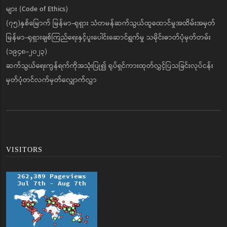
များ (Code of Ethics)
(၇၅)နှစ်မြောက် မြန်မာ-ရုရှား သံတမန်ဆက်သွယ်ထူထောင်မှုအထိမ်းအမှတ်
မြန်မာ-ရုရှားချစ်ကြည်ရေးနှင့်ပူးပေါင်းဆောင်ရွက်မှု သမိုင်းဓာတ်ပုံမှတ်တမ်း
(၁၉၄၈-၂၀၂၃)
ဆက်သွယ်ရေးကွန်ရက်ကိုအသုံးပြု၍ ရုပ်ရှင်ကားထုတ်လွှင့်ပြသခြင်းလုပ်ငန်း
မှတ်ပုံတင်လက်မှတ်လျှောက်လွှာ
VISITORS