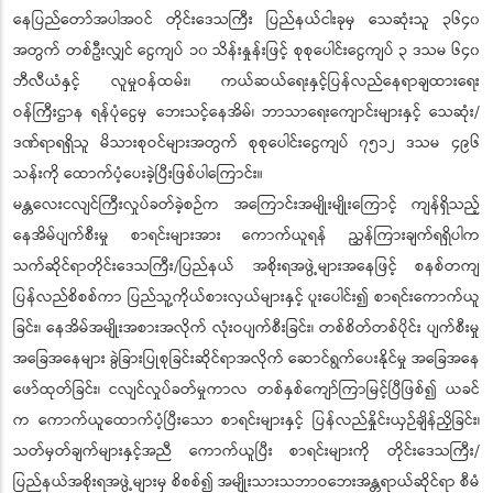
နေပြည်တော်အပါအဝင် တိုင်းဒေသကြီး ပြည်နယ်ငါးခုမှ သေဆုံးသူ ၃၆၄၀
အတွက် တစ်ဦးလျှင် ငွေကျပ် ၁၀ သိန်းနှုန်းဖြင့် စုစုပေါင်းငွေကျပ် ၃ ဒသမ ၆၄၀
ဘီလီယံနှင့် လူမှုဝန်ထမ်း၊ ကယ်ဆယ်ရေးနှင့်ပြန်လည်နေရာချထားရေး
ဝန်ကြီးဌာန ရန်ပုံငွေမှ ဘေးသင့်နေအိမ်၊ ဘာသာရေးကျောင်းများနှင့် သေဆုံး/
ဒဏ်ရာရရှိသူ မိသားစုဝင်များအတွက် စုစုပေါင်းငွေကျပ် ၇၅၁၂ ဒသမ ၄၉၆
သန်းကို ထောက်ပံ့ပေးခဲ့ပြီးဖြစ်ပါကြောင်း။
မန္တလေးငလျင်ကြီးလှုပ်ခတ်ခဲ့စဉ်က အကြောင်းအမျိုးမျိုးကြောင့် ကျန်ရှိသည့်
နေအိမ်ပျက်စီးမှု စာရင်းများအား ကောက်ယူရန် ညွှန်ကြားချက်ရရှိပါက
သက်ဆိုင်ရာတိုင်းဒေသကြီး/ပြည်နယ် အစိုးရအဖွဲ့များအနေဖြင့် စနစ်တကျ
ပြန်လည်စိစစ်ကာ ပြည်သူ့ကိုယ်စားလှယ်များနှင့် ပူးပေါင်း၍ စာရင်းကောက်ယူ
ခြင်း၊ နေအိမ်အမျိုးအစားအလိုက် လုံးဝပျက်စီးခြင်း၊ တစ်စိတ်တစ်ပိုင်း ပျက်စီးမှု
အခြေအနေများ ခွဲခြားပြုစုခြင်းဆိုင်ရာအလိုက် ဆောင်ရွက်ပေးနိုင်မှု အခြေအနေ
ဖော်ထုတ်ခြင်း၊ ငလျင်လှုပ်ခတ်မှုကာလ တစ်နှစ်ကျော်ကြာမြင့်ပြီဖြစ်၍ ယခင်
က ကောက်ယူထောက်ပံ့ပြီးသော စာရင်းများနှင့် ပြန်လည်နှိုင်းယှဉ်ချိန်ညှိခြင်း၊
သတ်မှတ်ချက်များနှင့်အညီ ကောက်ယူပြီး စာရင်းများကို တိုင်းဒေသကြီး/
ပြည်နယ်အစိုးရအဖွဲ့များမှ စိစစ်၍ အမျိုးသားသဘာဝဘေးအန္တရာယ်ဆိုင်ရာ စီမံ