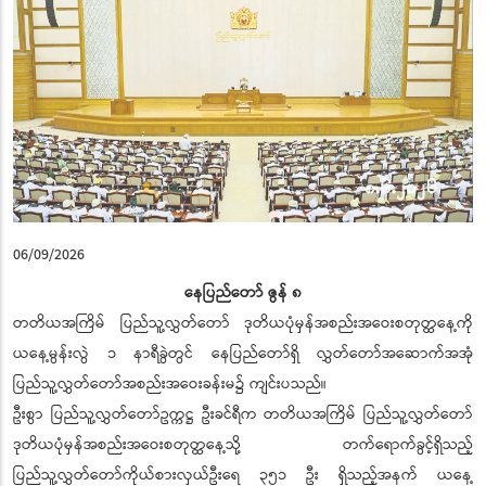
06/09/2026
နေပြည်တော် ဇွန် ၈
တတိယအကြိမ် ပြည်သူ့လွှတ်တော် ဒုတိယပုံမှန်အစည်းအဝေးစတုတ္ထနေ့ကို
ယနေ့မွန်းလွဲ ၁ နာရီခွဲတွင် နေပြည်တော်ရှိ လွှတ်တော်အဆောက်အအုံ
ပြည်သူ့လွှတ်တော်အစည်းအဝေးခန်းမ၌ ကျင်းပသည်။
ဦးစွာ ပြည်သူ့လွှတ်တော်ဥက္ကဋ္ဌ ဦးခင်ရီက တတိယအကြိမ် ပြည်သူ့လွှတ်တော်
ဒုတိယပုံမှန်အစည်းအဝေးစတုတ္ထနေ့သို့ တက်ရောက်ခွင့်ရှိသည့်
ပြည်သူ့လွှတ်တော်ကိုယ်စားလှယ်ဦးရေ ၃၅၁ ဦး ရှိသည့်အနက် ယနေ့