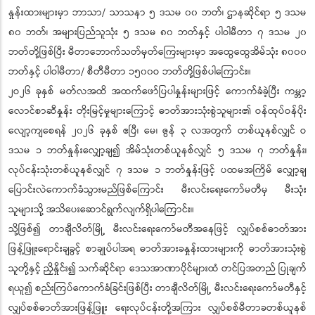
နှုန်းထားများမှာ ဘာသာ/ သာသနာ ၅ ဒသမ ၀၀ ဘတ်၊ ဌာနဆိုင်ရာ ၅ ဒသမ
၈၀ ဘတ်၊ အများပြည်သူသုံး ၅ ဒသမ ၈၀ ဘတ်နှင့် ပါဝါမီတာ ၇ ဒသမ ၂၀
ဘတ်တို့ဖြစ်ပြီး မီတာဘောက်သတ်မှတ်ကြေးများမှာ အထွေထွေအိမ်သုံး ၈၀၀၀
ဘတ်နှင့် ပါဝါမီတာ/ စီတီမီတာ ၁၅၀၀ဝ ဘတ်တို့ဖြစ်ပါကြောင်း။
၂ဝ၂၆ ခုနှစ် မတ်လအထိ အထက်ဖော်ပြပါနှုန်းများဖြင့် ကောက်ခံခဲ့ပြီး ကမ္ဘာ့
လောင်စာဆီနှုန်း တိုးမြင့်မှုများကြောင့် ဓာတ်အားသုံးစွဲသူများ၏ ဝန်ထုပ်ဝန်ပိုး
လျော့ကျစေရန် ၂၀၂၆ ခုနှစ် ဧပြီ၊ မေ၊ ဇွန် ၃ လအတွက် တစ်ယူနစ်လျှင် ဝ
ဒသမ ၁ ဘတ်နှုန်းလျှော့ချ၍ အိမ်သုံးတစ်ယူနစ်လျှင် ၅ ဒသမ ၇ ဘတ်နှုန်း၊
လုပ်ငန်းသုံးတစ်ယူနစ်လျှင် ၇ ဒသမ ၁ ဘတ်နှုန်းဖြင့် ပထမအကြိမ် လျှော့ချ
ပြောင်းလဲကောက်ခံသွားမည်ဖြစ်ကြောင်း မီးလင်းရေးကော်မတီမှ မီးသုံး
သူများသို့ အသိပေးဆောင်ရွက်လျက်ရှိပါကြောင်း။
သို့ဖြစ်၍ တာချီလိတ်မြို့ မီးလင်းရေးကော်မတီအနေဖြင့် လျှပ်စစ်ဓာတ်အား
ဖြန့်ဖြူးရောင်းချခွင့် စာချုပ်ပါအရ ဓာတ်အားခနှုန်းထားများကို ဓာတ်အားသုံးစွဲ
သူတို့နှင့် ညှိနှိုင်း၍ သက်ဆိုင်ရာ ဒေသအာဏာပိုင်များထံ တင်ပြအတည် ပြုချက်
ရယူ၍ စည်းကြပ်ကောက်ခံခြင်းဖြစ်ပြီး တာချီလိတ်မြို့ မီးလင်းရေးကော်မတီနှင့်
လျှပ်စစ်ဓာတ်အားဖြန့်ဖြူး ရေးလုပ်ငန်းတို့အကြား လျှပ်စစ်မီတာခတစ်ယူနစ်