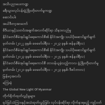
အသိပညာပေးကဏ္ဍ
ခရီးသွားလုပ်ငန်းဖွံ့ဖြိုးတိုးတက်မှုကဏ္ဍ
ဆောင်းပါး
အယ်ဒီတာ့အာဘော်
မီဒီယာနှင့်သတင်းအချက်အလက်ဆိုင်ရာ သိနားလည်မှု
နိုင်ငံတော်စီမံအုပ်ချုပ်ရေးကောင်စီ၏ နိုင်ငံအကျိုး သယ်ပိုးဆောင်ရွက်ချက်
မှတ်တမ်း (၂၀၂၂ ခုနှစ်၊ ဖေဖော်ဝါရီလ - ၂၀၂၃ ခုနှစ်၊ ဇန်နဝါရီလ)
နိုင်ငံတော်စီမံအုပ်ချုပ်ရေးကောင်စီ၏ နိုင်ငံအကျိုး သယ်ပိုးဆောင်ရွက်ချက်
မှတ်တမ်း (၂၀၂၃ ခုနှစ်၊ ဖေဖော်ဝါရီလ - ၂၀၂၄ ခုနှစ်၊ ဇန်နဝါရီလ)
နိုင်ငံတော်စီမံအုပ်ချုပ်ရေးကောင်စီ တာဝန်ယူခဲ့သည့်ကာလ ဖွံ့ဖြိုးတိုးတက်မှု
မှတ်တမ်း (၂၀၂၁ ခုနှစ်၊ ဖေဖော်ဝါရီလ - ၂၀၂၃ ခုနှစ်၊ ဒီဇင်ဘာလ)
မြန်မာ့အလင်း
ကြေးမုံ
The Global New Light Of Myanmar
တိုက်ရိုက်ထုတ်လွှင့်မှုများ
ရုပ်မြင်သံကြားနှင့်အသံထုတ်လွှင့်ခြင်း လုပ်ငန်းဆိုင်ရာ လိုက်နာရမည့် ကျင့်ဝတ်