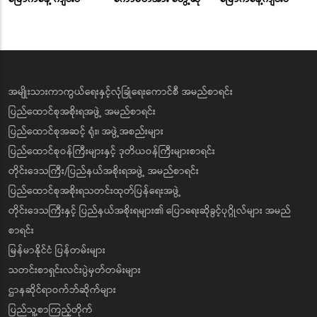
အမျိုးသားကာကွယ်ရေးနှင့်လုံခြုံရေးကောင်စီ အမည်စာရင်း
ပြည်ထောင်စုအစိုးရအဖွဲ့ အမည်စာရင်း
ပြည်ထောင်စုအဆင့် ရုံး၊ အဖွဲ့အစည်းများ
ပြည်ထောင်စုဝန်ကြီးများနှင့် ဒုတိယဝန်ကြီးများစာရင်း
တိုင်းဒေသကြီး/ပြည်နယ်အစိုးရအဖွဲ့ အမည်စာရင်း
ပြည်ထောင်စုအစိုးရသတင်းထုတ်ပြန်ရေးအဖွဲ့
တိုင်းဒေသကြီးနှင့် ပြည်နယ်အစိုးရများ၏ ပြောရေးဆိုခွင့်ပုဂ္ဂိုလ်များ အမည်
စာရင်း
မြန်မာနိုင်ငံ ပြန်တမ်းများ
သတင်းစာရှင်းလင်းပွဲမှတ်တမ်းများ
ဌာနဆိုင်ရာဝက်ဘ်ဆိုက်များ
ပြည်သူ့စာကြည့်တိုက်