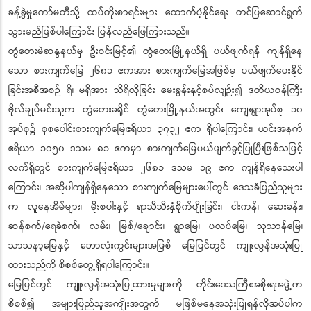
ခန့်ခွဲမှုကော်မတီသို့ ထပ်တိုးစာရင်းများ ထောက်ပံ့နိုင်ရေး တင်ပြဆောင်ရွက်
သွားမည်ဖြစ်ပါကြောင်း ပြန်လည်ဖြေကြားသည်။
တွံတေးမဲဆန္ဒနယ်မှ ဦးဝင်းမြင့်၏ တွံတေးမြို့နယ်ရှိ ပယ်ဖျက်ရန် ကျန်ရှိနေ
သော စားကျက်မြေ ၂၆၈၁ ဧကအား စားကျက်မြေအဖြစ်မှ ပယ်ဖျက်ပေးနိုင်
ခြင်းအစီအစဉ် ရှိ၊ မရှိအား သိရှိလိုခြင်း မေးခွန်းနှင့်စပ်လျဉ်း၍ ဒုတိယဝန်ကြီး
ဗိုလ်ချုပ်မင်းသူက တွံတေးခရိုင် တွံတေးမြို့နယ်အတွင်း ကျေးရွာအုပ်စု ၁၀
အုပ်စု၌ စုစုပေါင်းစားကျက်မြေဧရိယာ ၃၇၃၂ ဧက ရှိပါကြောင်း၊ ယင်းအနက်
ဧရိယာ ၁၀၅၀ ဒသမ ၈၁ ဧကမှာ စားကျက်မြေပယ်ဖျက်ခွင့်ပြုပြီးဖြစ်သဖြင့်
လက်ရှိတွင် စားကျက်မြေဧရိယာ ၂၆၈၁ ဒသမ ၁၉ ဧက ကျန်ရှိနေသေးပါ
ကြောင်း၊ အဆိုပါကျန်ရှိနေသော စားကျက်မြေများပေါ်တွင် ဒေသခံပြည်သူများ
က လူနေအိမ်များ၊ မိုးစပါးနှင့် ရာသီသီးနှံစိုက်ပျိုးခြင်း၊ ငါးကန်၊ ဆေးခန်း၊
ဆန်စက်/ရေခဲစက်၊ လမ်း၊ မြစ်/ချောင်း၊ ရွာမြေ၊ ပလပ်မြေ၊ သုသာန်မြေ၊
သာသနာ့မြေနှင့် ဘောလုံးကွင်းများအဖြစ် မြေပြင်တွင် ကျူးလွန်အသုံးပြု
ထားသည်ကို စိစစ်တွေ့ရှိရပါကြောင်း။
မြေပြင်တွင် ကျူးလွန်အသုံးပြုထားမှုများကို တိုင်းဒေသကြီးအစိုးရအဖွဲ့က
စိစစ်၍ အများပြည်သူအကျိုးအတွက် မဖြစ်မနေအသုံးပြုရန်လိုအပ်ပါက