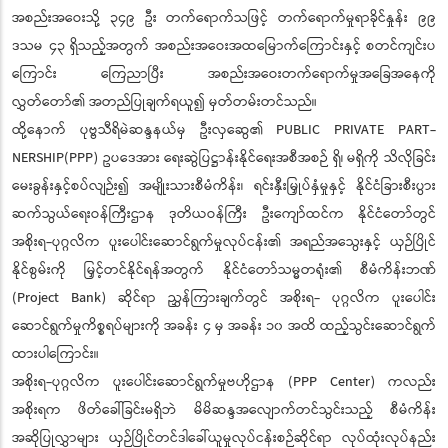
အစည်းအဝေးသို့ ၃၄၉ ဦး တက်ရောက်သဖြင့် တက်ရောက်မှုရာခိုင်နှုန်း ၉၉
ဒသမ ၄၃ ရှိသည့်အတွက် အစည်းအဝေးအထမြောက်ကြောင်းနှင့် စတင်ကျင်းပ
ကြောင်း ကြေညာပြီး အစည်းအဝေးတက်ရောက်မှုအခြေအနေကို
လွှတ်တော်၏ အတည်ပြုချက်ရယူ၍ မှတ်တမ်းတင်သည်။
ထို့နောက် ပုဗ္ဗသီရိမဲဆန္ဒနယ်မှ ဦးလှဆွေ၏ PUBLIC PRIVATE PART-
NERSHIP(PPP) ဥပဒေအား ရေးဆွဲပြဋ္ဌာန်းနိုင်ရေးအစီအစဉ် ရှိ၊ မရှိကို သိလိုခြင်း
မေးခွန်းနှင့်စပ်လျဉ်း၍ အမျိုးသားစီမံကိန်း၊ ရင်းနှီးမြှုပ်နှံမှုနှင့် နိုင်ငံခြားစီးပွား
ဆက်သွယ်ရေးဝန်ကြီးဌာန ဒုတိယဝန်ကြီး ဦးကျော်ထင်က နိုင်ငံတော်တွင်
အစိုးရ-ပုဂ္ဂလိက ပူးပေါင်းဆောင်ရွက်မှုလုပ်ငန်း၏ အရည်အသွေးနှင့် ယှဉ်ပြိုင်
နိုင်စွမ်းကို မြှင့်တင်နိုင်ရန်အတွက် နိုင်ငံတော်သမ္မတရုံး၏ စီမံကိန်းဘဏ်
(Project Bank) ဆိုင်ရာ ညွှန်ကြားချက်တွင် အစိုးရ- ပုဂ္ဂလိက ပူးပေါင်း
ဆောင်ရွက်မှုကိစ္စရပ်များကို အခန်း ၄ မှ အခန်း ၁၀ အထိ ထည့်သွင်းဆောင်ရွက်
ထားပါကြောင်း။
အစိုးရ-ပုဂ္ဂလိက ပူးပေါင်းဆောင်ရွက်မှုဗဟိုဌာန (PPP Center) ကလည်း
အစိုးရက ဖိတ်ခေါ်ခြင်းမရှိဘဲ မိမိဆန္ဒအလျောက်တင်သွင်းသည့် စီမံကိန်း
အဆိုပြုလွှာများ ယှဉ်ပြိုင်တင်ဒါခေါ်ယူမှုလုပ်ငန်းစဉ်ဆိုင်ရာ လုပ်ထုံးလုပ်နည်း