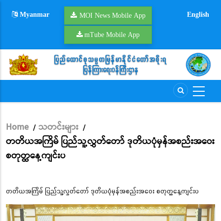
Skip
Myanmar
English
to
MOI News Mobile App
main
mTube Mobile App
content
Home
သတင်းများ
/
/
Breadcrumb
တတိယအကြိမ် ပြည်သူ့လွှတ်တော် ဒုတိယပုံမှန်အစည်းအဝေး
စတုတ္ထနေ့ကျင်းပ
တတိယအကြိမ် ပြည်သူ့လွှတ်တော် ဒုတိယပုံမှန်အစည်းအဝေး စတုတ္ထနေ့ကျင်းပ