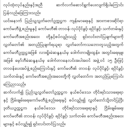
လုပ်ထုံးလုပ်နည်းနှင့်အညီ ဆက်လက်ဆောင်ရွက်ပေးလျက်ရှိပါကြောင်း
ပြန်လည်ဖြေကြားသည်။
ယင်းနောက် ပြည်သူ့လွှတ်တော်ဥက္ကဋ္ဌက ကျန်းမာရေးနှင့် အားကစားဆိုင်ရာ
ကော်မတီဖွဲ့စည်းမှုနှင့် ကော်မတီ၏ တာဝန်၊ လုပ်ပိုင်ခွင့်၊ ရပိုင်ခွင့်၊ သက်တမ်းနှင့်
ကော်မတီအစည်းအဝေး တို့နှင့်စပ်လျဉ်းသည့် ရှင်းလင်းတင်ပြချက်များကို
လွှတ်တော်၏ အတည်ပြုချက်ရယူရာ လွှတ်တော်ကသဘောတူသည့်အတွက်
ကော်မတီဥက္ကဋ္ဌအဖြစ် လားရှိုးမဲဆန္ဒနယ်မှ ဒေါက်တာမျိုးထွန်း၊ အတွင်းရေးမှူး
အဖြစ် မှော်ဘီမဲဆန္ဒနယ်မှ ဒေါက်တာနေလင်းအပါအဝင် အဖွဲ့ဝင် ၁၅ ဦးဖြင့်
တာဝန်ပေးအပ်ဖွဲ့စည်းကြောင်းနှင့် ကော်မတီ၏ တာဝန်၊ လုပ်ပိုင်ခွင့်၊ ရပိုင်ခွင့်၊
သက်တမ်းနှင့် ကော်မတီအစည်းအဝေးတို့ကို လွှတ်တော်က အတည်ပြုကြောင်း
ကြေညာသည်။
ဆက်လက်၍ ပြည်သူ့လွှတ်တော်ဥက္ကဋ္ဌက နယ်စပ်ဒေသ၊ တိုင်းရင်းသားရေးရာ
နှင့် ငြိမ်းချမ်းရေးကော်မတီဖွဲ့စည်းရေးနှင့် စပ်လျဉ်း၍ လွှတ်တော်သို့တင်ပြပြီး
ဒုတိယဥက္ကဋ္ဌက နယ်စပ်ဒေသ၊ တိုင်းရင်းသားရေးရာနှင့် ငြိမ်းချမ်းရေး
ကော်မတီ၏ တာဝန်၊ လုပ်ပိုင်ခွင့်၊ ရပိုင်ခွင့်၊ သက်တမ်း၊ ကော်မတီအစည်းအဝေး
များနှင့် စပ်လျဉ်း၍ ရှင်းလင်းတင်ပြသည်။