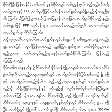
နိုင်ငံရှိပြီး မြန်မာနိုင်ငံအပါအဝင် ခုနစ်နိုင်ငံတွင် လမ်းညွှန်ချက်၊ စည်းမျဉ်း၊ ဒီကရီ၊
အက်ဥပဒေနှင့် PPP လက်စွဲတို့ဖြင့် လုပ်ငန်းဆောင်ရွက်လျက်ရှိသည်ကို တွေ့ရှိရ
ပါကြောင်း၊ သို့ဖြစ်၍ ဥပဒေသီးခြားမပြဋ္ဌာန်းဘဲ အခြားဆောင်ရွက်နိုင်သည့် နည်း
လမ်းများဖြင့် PPP လုပ်ငန်းများ အကောင်အထည်ဖော်မှုကို အားကောင်းစွာ
ဆောင်ရွက်လျက်ရှိပါကြောင်း။
အစိုးရ-ပုဂ္ဂလိက ပူးပေါင်းဆောင်ရွက်မှုလုပ်ငန်းများကို အစိုးရဌာန၊ အဖွဲ့အစည်း
များအနေဖြင့် ထုတ်ပြန်ထားသည့် ညွှန်ကြားချက်များ၊ သက်ဆိုင်ရာဥပဒေ၊
နည်းဥပဒေ၊ လုပ်ထုံးလုပ်နည်းများနှင့်ဆောင်ရွက်နိုင်ပါကြောင်း ပြန်လည်
ဖြေကြားသည်။
မိုင်းယန်းမဲဆန္ဒနယ်မှ ဦးစိုင်းဆမ်၏ မိုင်းယန်းမြို့အတွက် မဟာဓာတ်အား လိုင်း
ခွဲစက်ရုံကို လာမည့်ဘဏ္ဍာရေးနှစ်တွင် ဆောင်ရွက်ပေးနိုင်ခြင်းအစီအစဉ် ရှိ၊ မရှိ
နှင့် ဆောင်ရွက်ပေးမည်ဆိုပါက မည်သည့်ဘဏ္ဍာရေးနှစ်တွင် ဆောင်ရွက်ပေး
မည်ကို သိရှိလိုခြင်းမေးခွန်းနှင့် စပ်လျဉ်း၍ လျှပ်စစ်နှင့်စွမ်းအင်ဝန်ကြီးဌာန
ဒုတိယဝန်ကြီး ဦးအေးကျော်က မိုင်းယန်းမြို့သည် မြို့ပေါ် ၁၁ ရပ်ကွက်တွင်
အိမ်ထောင်စု ၁၃၈၂ စုနှင့် ကျေးရွာအုပ်စုနှစ်အုပ်စုတွင် အိမ်ထောင်စု ၉၁၁ စုရှိ
ပြီး လက်ရှိတွင် မြို့ပေါ် ၁၁ ရပ်ကွက်ရှိ အိမ်ထောင်စု ၆၀၄ စုအား 300kVA