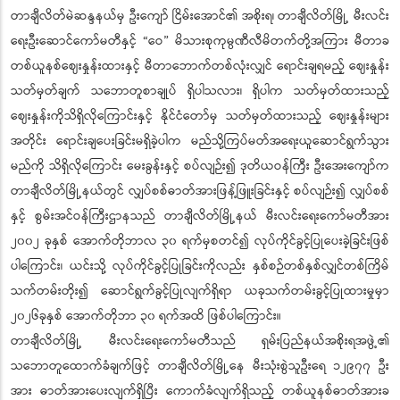
တာချီလိတ်မဲဆန္ဒနယ်မှ ဦးကျော် ငြိမ်းအောင်၏ အစိုးရ၊ တာချီလိတ်မြို့ မီးလင်း
ရေးဦးဆောင်ကော်မတီနှင့် “ဝေ” မိသားစုကုမ္ပဏီလီမိတက်တို့အကြား မီတာခ
တစ်ယူနစ်ဈေးနှုန်းထားနှင့် မီတာဘောက်တစ်လုံးလျှင် ရောင်းချရမည့် ဈေးနှုန်း
သတ်မှတ်ချက် သဘောတူစာချုပ် ရှိပါသလား၊ ရှိပါက သတ်မှတ်ထားသည့်
ဈေးနှုန်းကိုသိရှိလိုကြောင်းနှင့် နိုင်ငံတော်မှ သတ်မှတ်ထားသည့် ဈေးနှုန်းများ
အတိုင်း ရောင်းချပေးခြင်းမရှိခဲ့ပါက မည်သို့ကြပ်မတ်အရေးယူဆောင်ရွက်သွား
မည်ကို သိရှိလိုကြောင်း မေးခွန်းနှင့် စပ်လျဉ်း၍ ဒုတိယဝန်ကြီး ဦးအေးကျော်က
တာချီလိတ်မြို့နယ်တွင် လျှပ်စစ်ဓာတ်အားဖြန့်ဖြူးခြင်းနှင့် စပ်လျဉ်း၍ လျှပ်စစ်
နှင့် စွမ်းအင်ဝန်ကြီးဌာနသည် တာချီလိတ်မြို့နယ် မီးလင်းရေးကော်မတီအား
၂၀၀၂ ခုနှစ် အောက်တိုဘာလ ၃၀ ရက်မှစတင်၍ လုပ်ကိုင်ခွင့်ပြုပေးခဲ့ခြင်းဖြစ်
ပါကြောင်း၊ ယင်းသို့ လုပ်ကိုင်ခွင့်ပြုခြင်းကိုလည်း နှစ်စဉ်တစ်နှစ်လျှင်တစ်ကြိမ်
သက်တမ်းတိုး၍ ဆောင်ရွက်ခွင့်ပြုလျက်ရှိရာ ယခုသက်တမ်းခွင့်ပြုထားမှုမှာ
၂၀၂၆ခုနှစ် အောက်တိုဘာ ၃၀ ရက်အထိ ဖြစ်ပါကြောင်း။
တာချီလိတ်မြို့ မီးလင်းရေးကော်မတီသည် ရှမ်းပြည်နယ်အစိုးရအဖွဲ့၏
သဘောတူထောက်ခံချက်ဖြင့် တာချီလိတ်မြို့နေ မီးသုံးစွဲသူဦးရေ ၁၂၉၇၇ ဦး
အား ဓာတ်အားပေးလျက်ရှိပြီး ကောက်ခံလျက်ရှိသည့် တစ်ယူနစ်ဓာတ်အားခ