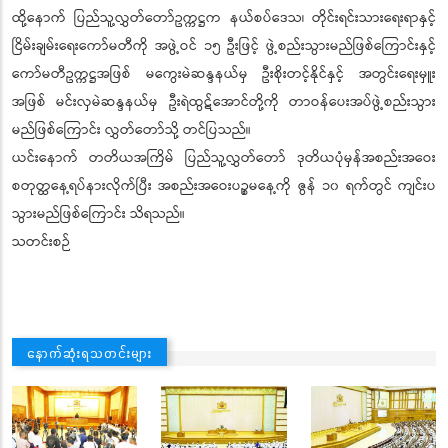
ထို့နောက် ပြည်သူ့လွှတ်တော်ဥက္ကဋ္ဌက နယ်စပ်ဒေသ၊ တိုင်းရင်းသားရေးရာနှင့်
ငြိမ်းချမ်းရေးကော်မတီကို အဖွဲ့ဝင် ၁၅ ဦးဖြင့် ဖွဲ့စည်းသွားမည်ဖြစ်ကြောင်းနှင့်
ကော်မတီဥက္ကဋ္ဌအဖြစ် မကွေးမဲဆန္ဒနယ်မှ ဦးစိုးတင့်နိုင်နှင့် အတွင်းရေးမှူး
အဖြစ် မင်းလှမဲဆန္ဒနယ်မှ ဦးရဲထွဋ်အောင်တို့ကို တာဝန်ပေးအပ်ဖွဲ့စည်းသွား
မည်ဖြစ်ကြောင်း လွှတ်တော်သို့ တင်ပြသည်။
ယင်းနောက် တတိယအကြိမ် ပြည်သူ့လွှတ်တော် ဒုတိယပုံမှန်အစည်းအဝေး
စတုတ္ထနေ့ရပ်နားလိုက်ပြီး အစည်းအဝေးပဉ္စမနေ့ကို ဇွန် ၁၀ ရက်တွင် ကျင်းပ
သွားမည်ဖြစ်ကြောင်း သိရသည်။
သတင်းစဉ်
နောက်ဆုံးရသတင်းများ