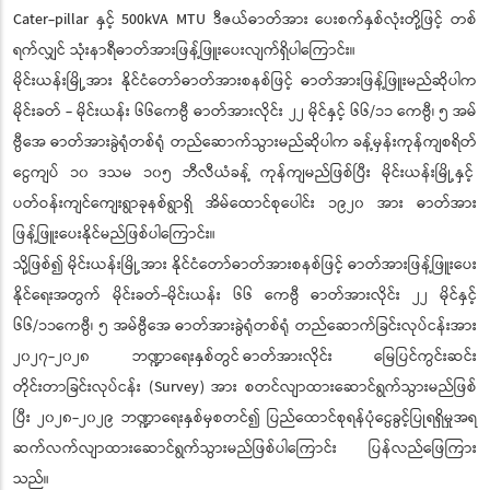
Cater-pillar နှင့် 500kVA MTU ဒီဇယ်ဓာတ်အား ပေးစက်နှစ်လုံးတို့ဖြင့် တစ်
ရက်လျှင် သုံးနာရီဓာတ်အားဖြန့်ဖြူးပေးလျက်ရှိပါကြောင်း။
မိုင်းယန်းမြို့အား နိုင်ငံတော်ဓာတ်အားစနစ်ဖြင့် ဓာတ်အားဖြန့်ဖြူးမည်ဆိုပါက
မိုင်းခတ် - မိုင်းယန်း ၆၆ကေဗွီ ဓာတ်အားလိုင်း ၂၂ မိုင်နှင့် ၆၆/၁၁ ကေဗွီ၊ ၅ အမ်
ဗွီအေ ဓာတ်အားခွဲရုံတစ်ရုံ တည်ဆောက်သွားမည်ဆိုပါက ခန့်မှန်းကုန်ကျစရိတ်
ငွေကျပ် ၁၀ ဒသမ ၁၀၅ ဘီလီယံခန့် ကုန်ကျမည်ဖြစ်ပြီး မိုင်းယန်းမြို့နှင့်
ပတ်ဝန်းကျင်ကျေးရွာခုနစ်ရွာရှိ အိမ်ထောင်စုပေါင်း ၁၉၂၀ အား ဓာတ်အား
ဖြန့်ဖြူးပေးနိုင်မည်ဖြစ်ပါကြောင်း။
သို့ဖြစ်၍ မိုင်းယန်းမြို့အား နိုင်ငံတော်ဓာတ်အားစနစ်ဖြင့် ဓာတ်အားဖြန့်ဖြူးပေး
နိုင်ရေးအတွက် မိုင်းခတ်-မိုင်းယန်း ၆၆ ကေဗွီ ဓာတ်အားလိုင်း ၂၂ မိုင်နှင့်
၆၆/၁၁ကေဗွီ၊ ၅ အမ်ဗွီအေ ဓာတ်အားခွဲရုံတစ်ရုံ တည်ဆောက်ခြင်းလုပ်ငန်းအား
၂၀၂၇-၂၀၂၈ ဘဏ္ဍာရေးနှစ်တွင် ဓာတ်အားလိုင်း မြေပြင်ကွင်းဆင်း
တိုင်းတာခြင်းလုပ်ငန်း (Survey) အား စတင်လျာထားဆောင်ရွက်သွားမည်ဖြစ်
ပြီး ၂၀၂၈-၂၀၂၉ ဘဏ္ဍာရေးနှစ်မှစတင်၍ ပြည်ထောင်စုရန်ပုံငွေခွင့်ပြုရရှိမှုအရ
ဆက်လက်လျာထားဆောင်ရွက်သွားမည်ဖြစ်ပါကြောင်း ပြန်လည်ဖြေကြား
သည်။