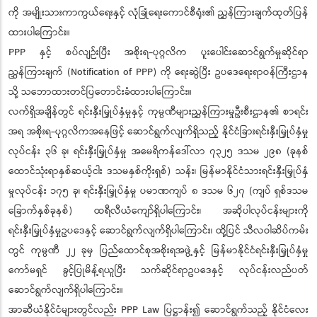
ကို အမျိုးသားကာကွယ်ရေးနှင့် လုံခြုံရေးကောင်စီရုံး၏ ညွှန်ကြားချက်ထုတ်ပြန်
ထားပါကြောင်း။
PPP နှင့် စပ်လျဉ်းပြီး အစိုးရ-ပုဂ္ဂလိက ပူးပေါင်းဆောင်ရွက်မှုဆိုင်ရာ
ညွှန်ကြားချက် (Notification of PPP) ကို ရေးဆွဲပြီး ဥပဒေရေးရာဝန်ကြီးဌာန
သို့ သဘောထားတင်ပြတောင်းခံထားပါကြောင်း။
လက်ရှိအချိန်တွင် ရင်းနှီးမြှုပ်နှံမှုနှင့် ကုမ္ပဏီများညွှန်ကြားမှုဦးစီးဌာန၏ စာရင်း
အရ အစိုးရ-ပုဂ္ဂလိကအနေဖြင့် ဆောင်ရွက်လျက်ရှိသည့် နိုင်ငံခြားရင်းနှီးမြှုပ်နှံမှု
လုပ်ငန်း ၃၆ ခု၊ ရင်းနှီးမြှုပ်နှံမှု အမေရိကန်ဒေါ်လာ ၇၃၂၅ ဒသမ ၂၉၈ (ခုနစ်
ထောင်သုံးရာနှစ်ဆယ့်ငါး ဒသမနှစ်ကိုးရှစ်) သန်း၊ မြန်မာနိုင်ငံသားရင်းနှီးမြှုပ်နှံ
မှုလုပ်ငန်း ၁၇၅ ခု၊ ရင်းနှီးမြှုပ်နှံမှု ပမာဏကျပ် ၈ ဒသမ ၆၂၇ (ကျပ် ရှစ်ဒသမ
ခြောက်နှစ်ခုနစ်) ထရီလီယံကျော်ရှိပါကြောင်း၊ အဆိုပါလုပ်ငန်းများကို
ရင်းနှီးမြှုပ်နှံမှုဥပဒေနှင့် ဆောင်ရွက်လျက်ရှိပါကြောင်း၊ ထို့ပြင် သီလဝါဆိပ်ကမ်း
တွင် ကုမ္ပဏီ ၂၂ ခုမှ ပြည်ထောင်စုအစိုးရအဖွဲ့နှင့် မြန်မာနိုင်ငံရင်းနှီးမြှုပ်နှံမှု
ကော်မရှင် ခွင့်ပြုမိန့်ရယူပြီး သက်ဆိုင်ရာဥပဒေနှင့် လုပ်ငန်းလည်ပတ်
ဆောင်ရွက်လျက်ရှိပါကြောင်း။
အာဆီယံနိုင်ငံများတွင်လည်း PPP Law ပြဋ္ဌာန်း၍ ဆောင်ရွက်သည့် နိုင်ငံလေး