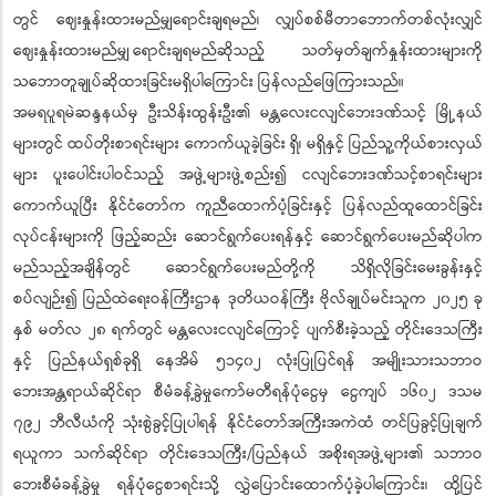
တွင် ဈေးနှုန်းထားမည်မျှရောင်းချရမည်၊ လျှပ်စစ်မီတာဘောက်တစ်လုံးလျှင်
ဈေးနှုန်းထားမည်မျှ ရောင်းချရမည်ဆိုသည့် သတ်မှတ်ချက်နှုန်းထားများကို
သဘောတူချုပ်ဆိုထားခြင်းမရှိပါကြောင်း ပြန်လည်ဖြေကြားသည်။
အမရပူရမဲဆန္ဒနယ်မှ ဦးသိန်းထွန်းဦး၏ မန္တလေးငလျင်ဘေးဒဏ်သင့် မြို့နယ်
များတွင် ထပ်တိုးစာရင်းများ ကောက်ယူခဲ့ခြင်း ရှိ၊ မရှိနှင့် ပြည်သူ့ကိုယ်စားလှယ်
များ ပူးပေါင်းပါဝင်သည့် အဖွဲ့များဖွဲ့စည်း၍ ငလျင်ဘေးဒဏ်သင့်စာရင်းများ
ကောက်ယူပြီး နိုင်ငံတော်က ကူညီထောက်ပံ့ခြင်းနှင့် ပြန်လည်ထူထောင်ခြင်း
လုပ်ငန်းများကို ဖြည့်ဆည်း ဆောင်ရွက်ပေးရန်နှင့် ဆောင်ရွက်ပေးမည်ဆိုပါက
မည်သည့်အချိန်တွင် ဆောင်ရွက်ပေးမည်တို့ကို သိရှိလိုခြင်းမေးခွန်းနှင့်
စပ်လျဉ်း၍ ပြည်ထဲရေးဝန်ကြီးဌာန ဒုတိယဝန်ကြီး ဗိုလ်ချုပ်မင်းသူက ၂၀၂၅ ခု
နှစ် မတ်လ ၂၈ ရက်တွင် မန္တလေးငလျင်ကြောင့် ပျက်စီးခဲ့သည့် တိုင်းဒေသကြီး
နှင့် ပြည်နယ်ရှစ်ခုရှိ နေအိမ် ၅၁၄၀၂ လုံးပြုပြင်ရန် အမျိုးသားသဘာဝ
ဘေးအန္တရာယ်ဆိုင်ရာ စီမံခန့်ခွဲမှုကော်မတီရန်ပုံငွေမှ ငွေကျပ် ၁၆၀၂ ဒသမ
၇၉၂ ဘီလီယံကို သုံးစွဲခွင့်ပြုပါရန် နိုင်ငံတော်အကြီးအကဲထံ တင်ပြခွင့်ပြုချက်
ရယူကာ သက်ဆိုင်ရာ တိုင်းဒေသကြီး/ပြည်နယ် အစိုးရအဖွဲ့များ၏ သဘာဝ
ဘေးစီမံခန့်ခွဲမှု ရန်ပုံငွေစာရင်းသို့ လွှဲပြောင်းထောက်ပံ့ခဲ့ပါ‌ကြောင်း၊ ထို့ပြင်