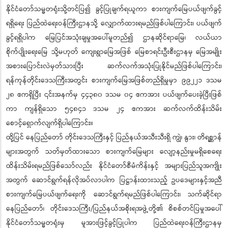
နိုင်ငံတော်သမ္မတရုံးသို့တင်ပြ၍ ခွင့်ပြုချက်ရယူကာ စားကျက်မြေပယ်ဖျက်ခွင့်
ရရှိရေး ပြည်ထဲရေးဝန်ကြီးဌာနသို့ လျှောက်ထားရမည်ဖြစ်ပါကြောင်း၊ ပယ်ဖျက်
ခွင့်ရရှိပါက မြေပြင်အသုံးချမှုအပေါ်မူတည်၍ ဌာနဆိုင်ရာမြေ၊ လယ်ယာ
စိုက်ပျိုးရေးမြေ သို့မဟုတ် ကျေးရွာမြေအဖြစ် မြေစာရင်းဦးစီးဌာနမှ မြေအမျိုး
အစားပြောင်းလဲမှတ်သားပြီး ဆက်လက်အသုံးပြုနိုင်မည်ဖြစ်ပါကြောင်း၊
ရန်ကုန်တိုင်းဒေသကြီးအတွင်း စားကျက်မြေအဖြစ်တည်ရှိမှုမှာ ၉၉၂၂၁ ဒသမ
၂၈ ဧကရှိပြီး ၎င်းအနက်မှ ၄၄၃၈၀ ဒသမ ၀၄ ဧကအား ပယ်ဖျက်ပေးခဲ့ပြီးဖြစ်
ကာ ကျန်ရှိသော ၅၄၈၄၁ ဒသမ ၂၄ ဧကအား ဆက်လက်ထိန်းသိမ်း
စောင့်ရှောက်လျက်ရှိပါကြောင်း။
ထို့ပြင် နေပြည်တော် တိုင်းဒေသကြီးနှင့် ပြည်နယ်အသီးသီးရှိ ကျွဲ၊ နွား၊ တိရစ္ဆာန်
များအတွက် သတ်မှတ်ထားသော စားကျက်မြေများ လျော့နည်းမှုမရှိစေရေး
ထိန်းသိမ်းရမည်ဖြစ်သော်လည်း နိုင်ငံတော်စီမံကိန်းနှင့် အများပြည်သူအကျိုး
အတွက် ဆောင်ရွက်ရန်လိုအပ်လာပါက ပြဋ္ဌာန်းထားသည့် ဥပဒေများနှင့်အညီ
စားကျက်မြေပယ်ဖျက်ရေးကို ဆောင်ရွက်ရမည်ဖြစ်ပါကြောင်း၊ သက်ဆိုင်ရာ
နေပြည်တော်၊ တိုင်းဒေသကြီး/ပြည်နယ်အစိုးရအဖွဲ့တို့၏ စိစစ်တင်ပြမှုအပေါ်
နိုင်ငံတော်သမ္မတရုံးမှ မူအားဖြင့်ခွင့်ပြုပါက ပြည်ထဲရေးဝန်ကြီးဌာနမှ