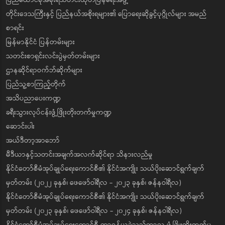
ပြည်ထောင်စုအစိုးရသတင်းထုတ်ပြန်ရေးအဖွဲ့
တိုင်းဒေသကြီးနှင့် ပြည်နယ်အစိုးရများ၏ ပြောရေးဆိုခွင့်ပုဂ္ဂိုလ်များ အမည်
စာရင်း
မြန်မာနိုင်ငံ ပြန်တမ်းများ
သတင်းစာရှင်းလင်းပွဲမှတ်တမ်းများ
ဌာနဆိုင်ရာဝက်ဘ်ဆိုက်များ
ပြည်သူ့စာကြည့်တိုက်
အသိပညာပေးကဏ္ဍ
ခရီးသွားလုပ်ငန်းဖွံ့ဖြိုးတိုးတက်မှုကဏ္ဍ
ဆောင်းပါး
အယ်ဒီတာ့အာဘော်
မီဒီယာနှင့်သတင်းအချက်အလက်ဆိုင်ရာ သိနားလည်မှု
နိုင်ငံတော်စီမံအုပ်ချုပ်ရေးကောင်စီ၏ နိုင်ငံအကျိုး သယ်ပိုးဆောင်ရွက်ချက်
မှတ်တမ်း (၂၀၂၂ ခုနှစ်၊ ဖေဖော်ဝါရီလ - ၂၀၂၃ ခုနှစ်၊ ဇန်နဝါရီလ)
နိုင်ငံတော်စီမံအုပ်ချုပ်ရေးကောင်စီ၏ နိုင်ငံအကျိုး သယ်ပိုးဆောင်ရွက်ချက်
မှတ်တမ်း (၂၀၂၃ ခုနှစ်၊ ဖေဖော်ဝါရီလ - ၂၀၂၄ ခုနှစ်၊ ဇန်နဝါရီလ)