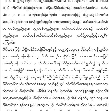
၂၀၂၆ ဘဏ္ဍာနှစ်တွင် မိမိတို့နိုင်ငံမှပို့ကုန်သည် အမေရိကန်ဒေါ်လာ ၁ ဒသမ
၃၂၆ ဘီလီယံထိရှိခဲ့ကြောင်း၊ အိန္ဒိယနိုင်ငံမှပို့ကုန် အမေရိကန်ဒေါ်လာ သန်း
၆၀၀ မှ ၈၀၀ အကြားတွင်ရှိကြောင်း၊ အများအားဖြင့် အိန္ဒိယနိုင်ငံဘက်မှ
ဆေးဝါးပစ္စည်းများ၊ ရေနံထွက်ပစ္စည်း၊ ဓာတုဗေဒပစ္စည်းများ၊ မော်တော်ယာဉ်နှင့်
ဆက်စပ်ပစ္စည်းများ၊ လျှပ်စစ်ပစ္စည်းများ၊ မော်တော်ဆိုင်ကယ်နှင့် ဆက်စပ်
ပစ္စည်းများ၊ လယ်ထွန်စက်နှင့်ဆက်စပ်ပစ္စည်းများ တင်ပို့ခဲ့သည်ကိုတွေ့ရှိရ
ကြောင်း။
မိမိအနေဖြင့် အိန္ဒိယနိုင်ငံဝန်ကြီးချုပ်နှင့် တွေ့ဆုံဆွေးနွေးချိန်တွင် ကုန်သွယ်မှု
မှာ အမေရိကန်ဒေါ်လာ ၂ ဘီလီယံကျော်သာရှိခဲ့သဖြင့် ပထမအဆင့်အနေဖြင့်
အမေရိကန် ဒေါ်လာ ၃ ဘီလီယံအထိရောက်ရှိအောင်ဆောင်ရွက်ရန်၊ ဒုတိယ
အဆင့်အနေဖြင့် အမေရိကန်ဒေါ်လာ ၅ ဘီလီယံအထိရောက်အောင် မျှော်မှန်း
ဆောင်ရွက်သွားရန် ဆွေးနွေးနိုင်ခဲ့ပြီးဖြစ်ကြောင်း၊ ကုန်သွယ်မှုတွင်လည်း နှစ်
နိုင်ငံကုန်သွယ်မှုတိုးတက်စေရေး ကျပ်နှင့် ရူပီးတိုက်ရိုက်ပေးချေရေးသဘောတူ
ညီထားပြီးဖြစ်ကြောင်း၊ မိမိအိန္ဒိယနိုင်ငံဗဟိုဘဏ်မှ တာဝန်ရှိသူများနှင့်လည်း
တွေ့ဆုံဆွေးနွေးခဲ့ပြီးဖြစ်ကြောင်း၊ မိမိတို့အနေဖြင့် အိန္ဒိယနိုင်ငံမှ သွင်းကုန်များ
ပိုမိုတင်သွင်းရန်ဆန္ဒရှိပြီး အထူးသဖြင့် သံနှင့်သံမဏိများ၊ ဘိလပ်မြေ၊ ဆေးဝါး၊