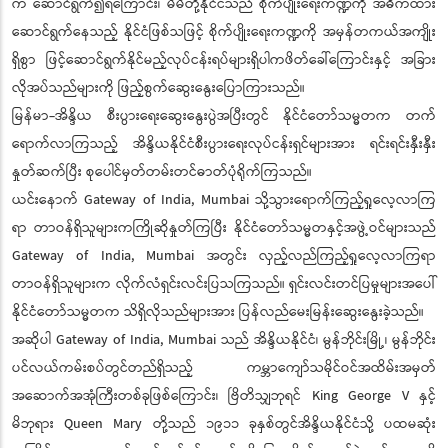
က ဆောင်ရွက်၍ရကြောင်း၊ မိမိတို့နိုင်ငံသည် စိုက်ပျိုးရေးကဏ္ဍကို အဓိကထား
ဆောင်ရွက်နေသည့် နိုင်ငံဖြစ်သဖြင့် စိုက်ပျိုးရေးကဏ္ဍကို အမှန်တကယ်အကျိုး
ရှိစွာ ဖြင့်ဆောင်ရွက်နိုင်မည့်လုပ်ငန်းရပ်များရှိပါကဖိတ်ခေါ်ကြောင်းနှင့် အခြား
လိုအပ်သည်များကို ဖြည့်စွက်ဆွေးနွေးပြောကြားသည်။
မြန်မာ-အိန္ဒိယ စီးပွားရေးဆွေးနွေးပွဲအပြီးတွင် နိုင်ငံတော်သမ္မတက တက်
ရောက်လာကြသည့် အိန္ဒိယနိုင်ငံစီးပွားရေးလုပ်ငန်းရှင်များအား ရင်းရင်းနှီးနှီး
နှုတ်ဆက်ပြီး စုပေါင်မှတ်တမ်းတင်ဓာတ်ပုံရိုက်ကြသည်။
ယင်းနောက် Gateway of India, Mumbai သို့သွားရောက်ကြည့်ရှုလေ့လာကြ
ရာ တာဝန်ရှိသူများကကြိုဆိုနှုတ်ကြပြီး နိုင်ငံတော်သမ္မတနှင့်အဖွဲ့ဝင်များသည်
Gateway of India, Mumbai အတွင်း လှည့်လည်ကြည့်ရှုလေ့လာကြရာ
တာဝန်ရှိသူများက လိုက်လံရှင်းလင်းပြသကြသည်။ ရှင်းလင်းတင်ပြမှုများအပေါ်
နိုင်ငံတော်သမ္မတက သိရှိလိုသည်များအား ပြန်လည်မေးမြန်းဆွေးနွေးခဲ့သည်။
အဆိုပါ Gateway of India, Mumbai သည် အိန္ဒိယနိုင်ငံ၊ မွန်ဘိုင်းမြို့၊ မွန်ဘိုင်း
ပင်လယ်ကမ်းစပ်တွင်တည်ရှိသည့် ကမ္ဘာကျော်သမိုင်ဝင်အထိမ်းအမှတ်
အဆောက်အအုံကြီးတစ်ခုဖြစ်ကြောင်း၊ ဗြိတိသျှဘုရင် King George V နှင့်
မိဘုရား Queen Mary တို့သည် ၁၉၁၁ ခုနှစ်တွင်အိန္ဒိယနိုင်ငံသို့ ပထမဆုံး