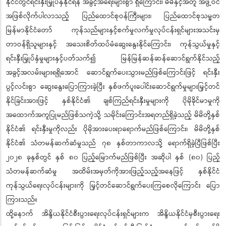
နိုင်ငံတွင်ရင်းနှီးမြှုပ်နှံနိုင်ရန် အခွင့်အရေးများစွာ ရှိကြောင်း၊ မိမိနှင့်အတူ အဖွဲ့ဝင်
အဖြစ်လိုက်ပါလာသည့် ပြည်ထောင်စုဝန်ကြီးများ၊ ပြည်ထောင်စုသမ္မတ
မြန်မာနိုင်ငံတော် ကုန်သည်များနှင့်စက်မှုလက်မှုလုပ်ငန်းရှင်များအသင်းမှ
တာဝန်ရှိသူများနှင့် အသေးစိတ်ထပ်မံဆွေးနွေးနိုင်ကြောင်း၊ ကုန်သွယ်မှုနှင့်
ရင်းနှီးမြှုပ်နှံမှုများနှင့်ပတ်သက်၍ မြန်မြန်ဆန်ဆန်ဆောင်ရွက်နိုင်သည့်
အခွင့်အလမ်းများရရှိအောင် ဆောင်ရွက်ပေးသွားမည်ဖြစ်ကြောင်းဖြင့် ရင်းနှီး
ပွင့်လင်းစွာ ဆွေးနွေးပြောကြားခဲ့ပြီး နှစ်ဖက်ပူးပေါင်းဆောင်ရွက်မှုများမြှင့်တင်
နိုင်ခြင်းအားဖြင့် နှစ်နိုင်ငံ၏ ချစ်ကြည်ရင်းနှီးမှုများကို ပိုမိုခိုင်မာမှုကို
အထောက်အကူပြုမည်ဖြစ်သကဲ့သို့ သမိုင်းကြောင်းအရတည်ရှိခဲ့သည့် မိမိတို့နှစ်
နိုင်ငံ၏ ရင်းနှီးမှုကိုလည်း ပိုမိုအားပေးရာရောက်မည်ဖြစ်ကြောင်း၊ မိမိတို့နှစ်
နိုင်ငံ၏ သံတမန်ဆက်ဆံမှုသည် ၇၈ နှစ်တာကာလသို့ ရောက်ရှိခဲ့ပြီဖြစ်ပြီး
၂၀၂၈ ခုနှစ်တွင် နှစ် ၈၀ ပြည့်မြောက်မည်ဖြစ်ပြီး အဆိုပါ နှစ် (၈၀) ပြည့်
သံတမန်ဆက်ဆံမှု အထိမ်းအမှတ်ကိုအားဖြည့်သည့်အနေဖြင့် နှစ်နိုင်ငံ
ကုန်သွယ်ရေးလုပ်ငန်းများကို မြှင့်တင်ဆောင်ရွက်ပေးကြစေလိုကြောင်း ပြော
ကြားသည်။
ထို့နောက် အိန္ဒိယနိုင်ငံစီးပွားရေးလုပ်ငန်းရှင်များက အိန္ဒိယနိုင်ငံမှစီးပွားရေး