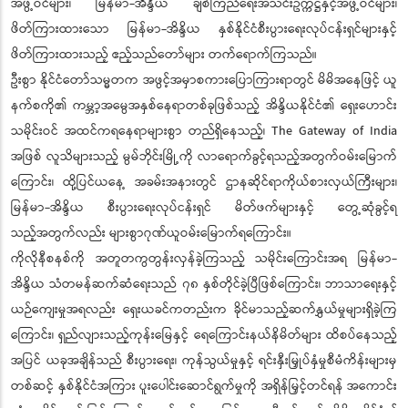
အဖွဲ့ဝင်များ၊ မြန်မာ-အိန္ဒိယ ချစ်ကြည်ရေးအသင်းဥက္ကဋ္ဌနှင့်အဖွဲ့ဝင်များ၊
ဖိတ်ကြားထားသော မြန်မာ-အိန္ဒိယ နှစ်နိုင်ငံစီးပွားရေးလုပ်ငန်းရှင်များနှင့်
ဖိတ်ကြားထားသည့် ဧည့်သည်တော်များ တက်ရောက်ကြသည်။
ဦးစွာ နိုင်ငံတော်သမ္မတက အဖွင့်အမှာစကားပြောကြားရာတွင် မိမိအနေဖြင့် ယူ
နက်စကို၏ ကမ္ဘာ့အမွေအနှစ်နေရာတစ်ခုဖြစ်သည့် အိန္ဒိယနိုင်ငံ၏ ရှေးဟောင်း
သမိုင်းဝင် အထင်ကရနေရာများစွာ တည်ရှိနေသည့်၊ The Gateway of India
အဖြစ် လူသိများသည့် မွမ်ဘိုင်းမြို့ကို လာရောက်ခွင့်ရသည့်အတွက်ဝမ်းမြောက်
ကြောင်း၊ ထို့ပြင်ယနေ့ အခမ်းအနားတွင် ဌာနဆိုင်ရာကိုယ်စားလှယ်ကြီးများ၊
မြန်မာ-အိန္ဒိယ စီးပွားရေးလုပ်ငန်းရှင် မိတ်ဖက်များနှင့် တွေ့ဆုံခွင့်ရ
သည့်အတွက်လည်း များစွာဂုဏ်ယူဝမ်းမြောက်ရကြောင်း။
ကိုလိုနီစနစ်ကို အတူတကွတွန်းလှန်ခဲ့ကြသည့် သမိုင်းကြောင်းအရ မြန်မာ-
အိန္ဒိယ သံတမန်ဆက်ဆံရေးသည် ၇၈ နှစ်တိုင်ခဲ့ပြီဖြစ်ကြောင်း၊ ဘာသာရေးနှင့်
ယဉ်ကျေးမှုအရလည်း ရှေးယခင်ကတည်းက ခိုင်မာသည့်ဆက်နွှယ်မှုများရှိခဲ့ကြ
ကြောင်း၊ ရှည်လျားသည့်ကုန်းမြေနှင့် ရေကြောင်းနယ်နိမိတ်များ ထိစပ်နေသည့်
အပြင် ယခုအချိန်သည် စီးပွားရေး၊ ကုန်သွယ်မှုနှင့် ရင်းနှီးမြှုပ်နှံမှုစီမံကိန်းများမှ
တစ်ဆင့် နှစ်နိုင်ငံအကြား ပူးပေါင်းဆောင်ရွက်မှုကို အရှိန်မြှင့်တင်ရန် အကောင်း