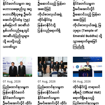
နိုင်ငံတော်သမ္မတ အဂ္ဂ
ဦးဆောင်သည့် မြန်မာ
နိုင်ငံတော်သမ္မတ
မဟာသရေစည်သူ အဂ္ဂ
အဆင့်မြင့်
ဦးမင်းအောင်လှိုင်
မဟာသီရိသုဓမ္မ ဦးမင်း
ကိုယ်စားလှယ်အဖွဲ့
ဦးဆောင်သည့် မြန်မာ
အောင်လှိုင်ထံမှ (၅၉)
ထိုင်းနိုင်ငံမှ
အဆင့်မြင့်
နှစ်မြောက် အာဆီယံ
မြန်မာနိုင်ငံသို့
ကိုယ်စားလှယ်အဖွဲ့ မြ
နှစ်ပတ်လည်နေ့တွင်
ပြန်လည်ရောက်ရှိ
ဘုရား (Temple of
အာဆီယံပြည်သူများ
Emerald Buddha) သို့
သို့ ပေးပို့သည့်
သွားရောက်ဖူးမြော်
သဝဏ်လွှာ
ကြည်ညို
07 Aug, 2026
07 Aug, 2026
06 Aug, 2026
ပြည်ထောင်စုသမ္မတ
ပြည်ထောင်စုသမ္မတ
ထိုင်းနိုင်ငံ၌ တရားဝင်
မြန်မာနိုင်ငံတော်
မြန်မာနိုင်ငံတော်
ခရီးစဉ် (Official Visit)
နိုင်ငံတော်သမ္မတ
နိုင်ငံတော်သမ္မတ
ရောက်ရှိနေသည့်
ဦးမင်းအောင်လှိုင် ထိုင်း
ဦးမင်းအောင်လှိုင် ထိုင်း
ပြည်ထောင်စုသမ္မတ