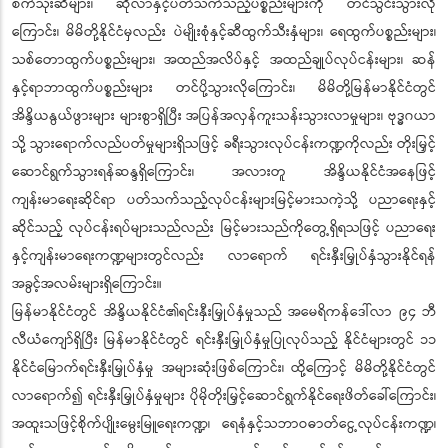
စက်သုံးဆီများ၊ ဆိုလာနှင့်ပတ်သက်သည့်ပစ္စည်းများကို တင်သွင်းသွားလို
ကြောင်း၊ မိမိတို့နိုင်ငံမှလည်း ပဲမျိုးစုံနှင့်ဆီထွက်သီးနှံများ၊ ရေထွက်ပစ္စည်းများ၊
သစ်တောထွက်ပစ္စည်းများ၊ အထည်အလိပ်နှင့် အထည်ချုပ်လုပ်ငန်းများ၊ ဆန်
နှင့်ရာဘာထွက်ပစ္စည်းများ တင်ပို့သွားလိုကြောင်း၊ မိမိတို့မြန်မာနိုင်ငံတွင်
အိန္ဒိယနွယ်ဖွားများ များစွာရှိပြီး အပြန်အလှန်ကူးသန်းသွားလာမှုများ၊ ဗုဒ္ဓဂယာ
သို့ သွားရောက်လည်ပတ်မှုများရှိသဖြင့် ခရီးသွားလုပ်ငန်းကဏ္ဍကိုလည်း တိုးမြှင့်
ဆောင်ရွက်သွားရန်ဆန္ဒရှိကြောင်း၊ အလားတူ အိန္ဒိယနိုင်ငံအနေဖြင့်
ကျန်းမာရေးဆိုင်ရာ ပတ်သက်သည့်လုပ်ငန်းများမြင့်မားသကဲ့သို့ ပညာရေးနှင့်
ဆိုင်သည့် လုပ်ငန်းရပ်များသည်လည်း မြင့်မားသည်ကိုတွေ့ရှိရသဖြင့် ပညာရေး
နှင့်ကျန်းမာရေးကဏ္ဍများတွင်လည်း လာရောက် ရင်းနှီးမြှုပ်နှံသွားနိုင်ရန်
အခွင့်အလမ်းများရှိကြောင်း။
မြန်မာနိုင်ငံတွင် အိန္ဒိယနိုင်ငံ၏ရင်းနှီးမြှုပ်နှံမှုသည် အမေရိကန်ဒေါ်လာ ၉၄ ဘီ
လီယံကျော်ရှိပြီး မြန်မာနိုင်ငံတွင် ရင်းနှီးမြှုပ်နှံမှုပြုလုပ်သည့် နိုင်ငံများတွင် ၁၁
နိုင်ငံမြောက်ရင်းနှီးမြှုပ်နှံမှု အများဆုံးဖြစ်ကြောင်း၊ ထို့ကြောင့် မိမိတို့နိုင်ငံတွင်
လာရောက်၍ ရင်းနှီးမြှုပ်နှံမှုများ ပိုမိုတိုးမြှင့်ဆောင်ရွက်နိုင်ရေးဖိတ်ခေါ်ကြောင်း၊
အထူးသဖြင့်စိုက်ပျိုးမွေးမြူရေးကဏ္ဍ၊ ရေနံနှင့်သဘာဝဓာတ်ငွေ့လုပ်ငန်းကဏ္ဍ၊