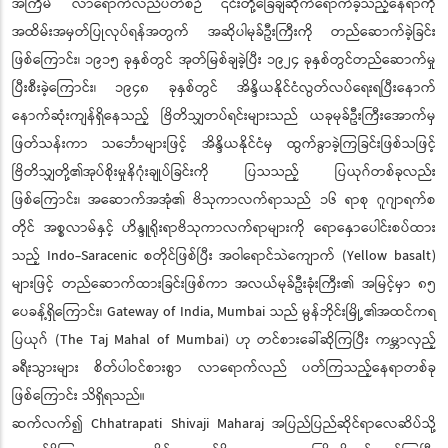
အကြိမ် လာရောက်လည်ပတ်စဉ် ၎င်းတို့ခြေချဆိုက်ရောက်ခဲ့သည့်နေရာကို
အထိမ်းအမှတ်ပြုလုပ်ရန်အတွက် အဆိုပါမုခ်ဦးကြီးကို တည်ဆောက်ခဲ့ခြင်း
ဖြစ်ကြောင်း၊ ၁၉၁၅ ခုနှစ်တွင် အုတ်မြစ်ချခဲ့ပြီး ၁၉၂၄ ခုနှစ်တွင်တည်ဆောက်မှု
ပြီးစီးခဲ့ကြောင်း၊ ၁၉၄၈ ခုနှစ်တွင် အိန္ဒိယနိုင်ငံလွတ်လပ်ရေးရပြီးနောက်
နောက်ဆုံးကျန်ရှိနေသည့် ဗြိတိသျှတပ်ရင်းများသည် ယခုမုခ်ဦးကြီးအောက်မှ
ဖြတ်သန်းကာ သင်္ဘောများဖြင့် အိန္ဒိယနိုင်ငံမှ ထွက်ခွာခဲ့ကြခြင်းဖြစ်သဖြင့်
ဗြိတိသျှတို့၏အုပ်စိုးမှုနိဂုံးချုပ်ခြင်းကို ပြသသည့် ပြယုဂ်တစ်ခုလည်း
ဖြစ်ကြောင်း၊ အဆောက်အအုံ၏ ဗိသုကာလက်ရာသည် ၁၆ ရာစု ဂူဂျာရက်စ
တိုင် အစ္စလာမ်နှင့် ဟိန္ဒူရိုးရာဗိသုကာလက်ရာများကို ရောနှောပေါင်းစပ်ထား
သည့် Indo-Saracenic စတိုင်ဖြစ်ပြီး အဝါရောင်သဲကျောက် (Yellow basalt)
များဖြင့် တည်ဆောက်ထားခြင်းဖြစ်ကာ အလယ်မုခ်ဦးခုံးကြီး၏ အမြင့်မှာ ၈၅
ပေခန့်ရှိကြောင်း၊ Gateway of India, Mumbai သည် မွန်ဘိုင်းမြို့၏အထင်ကရ
ပြယုဂ် (The Taj Mahal of Mumbai) ဟု တင်စားခေါ်ဆိုကြပြီး ကမ္ဘာလှည့်
ခရီးသွားများ စိတ်ပါဝင်စားစွာ လာရောက်လည် ပတ်ကြသည့်နေရာတစ်ခု
ဖြစ်ကြောင်း သိရှိရသည်။
ဆက်လက်၍ Chhatrapati Shivaji Maharaj အပြည်ပြည်ဆိုင်ရာလေဆိပ်သို့