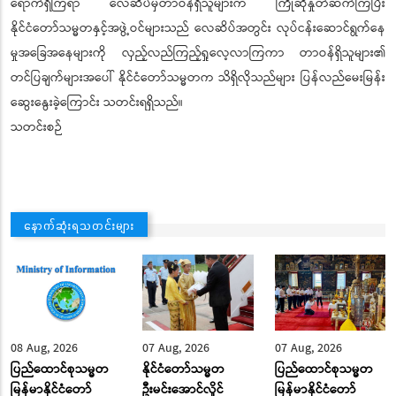
ရောက်ရှိကြရာ လေဆိပ်မှတာဝန်ရှိသူများက ကြိုဆိုနှုတ်ဆက်ကြပြီး
နိုင်ငံတော်သမ္မတနှင့်အဖွဲ့ဝင်များသည် လေဆိပ်အတွင်း လုပ်ငန်းဆောင်ရွက်နေ
မှုအခြေအနေများကို လှည့်လည်ကြည့်ရှုလေ့လာကြကာ တာဝန်ရှိသူများ၏
တင်ပြချက်များအပေါ် နိုင်ငံတော်သမ္မတက သိရှိလိုသည်များ ပြန်လည်မေးမြန်း
ဆွေးနွေးခဲ့ကြောင်း သတင်းရရှိသည်။
သတင်းစဉ်
နောက်ဆုံးရသတင်းများ
08 Aug, 2026
07 Aug, 2026
07 Aug, 2026
ပြည်ထောင်စုသမ္မတ
နိုင်ငံတော်သမ္မတ
ပြည်ထောင်စုသမ္မတ
မြန်မာနိုင်ငံတော်
ဦးမင်းအောင်လှိုင်
မြန်မာနိုင်ငံတော်