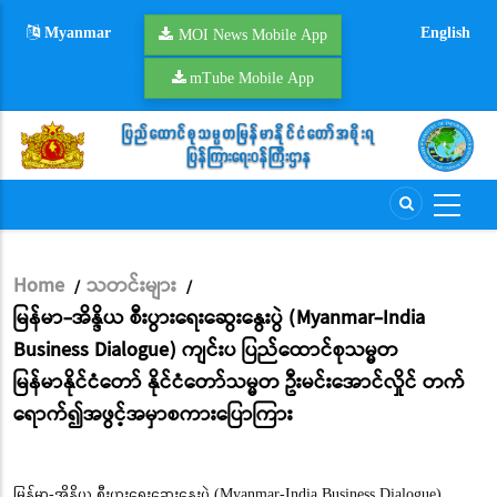
Skip
Myanmar
English
to
MOI News Mobile App
main
mTube Mobile App
content
Home
သတင်းများ
/
/
Breadcrumb
မြန်မာ-အိန္ဒိယ စီးပွားရေးဆွေးနွေးပွဲ (Myanmar-India
Business Dialogue) ကျင်းပ ပြည်ထောင်စုသမ္မတ
မြန်မာနိုင်ငံတော် နိုင်ငံတော်သမ္မတ ဦးမင်းအောင်လှိုင် တက်
ရောက်၍အဖွင့်အမှာစကားပြောကြား
မြန်မာ-အိန္ဒိယ စီးပွားရေးဆွေးနွေးပွဲ (Myanmar-India Business Dialogue)