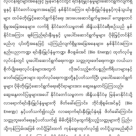
လုပ်ငန်းရှင်များအနေဖြင့် မြန်မာနိုင်ငံတွင် ရင်းနှီးမြှုပ်နှံမှုများဆောင်ရွက်လျက်ရှိ
မှုနှင့် နိုင်ငံတော်သမ္မတအနေဖြင့် နှစ်နိုင်ငံအကြား ရင်းနှီးမြှုပ်နှံမှုနှင့်ကုန်သွယ်မှု
များ ထပ်မံတိုးမြှင့်ဆောင်ရွက်နိုင်ရေး အားပေးဆောင်ရွက်မှုအပေါ် ကျေးဇူးတင်
ရှိမှုအခြေအနေများ၊ လက်ရှိ နိုင်ငံတော်သမ္မတ၏ အိန္ဒိယနိုင်ငံခရီးစဉ်သည် နှစ်
နိုင်ငံအကြား ချစ်ကြည်ရင်းနှီးမှုနှင့် ပူးပေါင်းဆောင်ရွက်မှုများ ပိုမိုမြှင့်တင်နိုင်
မည်ဟု ၎င်းတို့အနေဖြင့် ယုံကြည်လျက်ရှိမှုအခြေအနေများ၊ နှစ်နိုင်ငံအကြား
နည်းပညာကဏ္ဍ၊ ရင်းနှီးမြှုပ်နှံမှုကဏ္ဍ၊ ဇီဝစွမ်းအင် (Bio Energy) ထုတ်လုပ်မှု
လုပ်ငန်းတွင် ပူးပေါင်းဆောင်ရွက်ရေးကဏ္ဍ၊ သတ္တုတူးဖော်ရေးကဏ္ဍ၊ လယ်ယာ
စိုက်ပျိုးရေးလုပ်ငန်းများအတွက် လိုအပ်သည့်စက်ပစ္စည်းကိရိယာများနှင့်
ဓာတ်မြေဩဇာများ ထုတ်လုပ်ရေးကဏ္ဍတို့နှင့်ပတ်သက်ပြီး ပူးပေါင်းဆောင်ရွက်
မှုများ ပိုမိုတိုးမြှင့်ဆောင်ရွက်ရေးဆိုင်ရာများအား ဆွေးနွေးတင်ပြကြသည်။
ဆွေးနွေးတင်ပြမှုများအပေါ် နိုင်ငံတော်သမ္မတက အိန္ဒိယနိုင်ငံမှ မြန်မာနိုင်ငံသို့
လာရောက်ရင်းနှီးမြှုပ်နှံမှုများကို ဖိတ်ခေါ်ကြောင်း၊ ဘိုင်အိုစွမ်းအင်နှင့် (Bio
Energy) နှင့်ပတ်သက်၍လည်း လာရောက်ရင်းနှီးမြှုပ်နှံရန် ဖိတ်ခေါ်ကြောင်း၊
သတ္တုတူးဖော်ရေးနှင့်ပတ်သက်၍ မိမိတို့နိုင်ငံမှထွက်ရှိသည့်သတ္တုများကို ပြည်ပ
သို့ကုန်ကြမ်းအဖြစ် တင်ပို့ခြင်းထက် ကုန်ချောထုတ်လုပ်၍ တင်ပို့သွားမည်ဆိုပါ