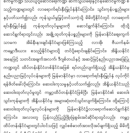
စက်မှုကဏ္ဍ၊ သယ်ယူပို့ဆောင်ရေးကဏ္ဍ၊ ဆက်သွယ်ရေးနှင့်ဝန်ဆောင်မှုကဏ္ဍ စ
သည့်ကဏ္ဍများတွင် လာရောက်ရင်းနှီးမြှုပ်နှံနိုင်ကြောင်း၊ သွင်းကုန်ပစ္စည်းများ
နှင့်ပတ်သက်၍လည်း ကုန်သွယ်မှုမြှင့်တင်သကဲ့သို့ မိမိတို့နိုင်ငံတွင် လာရောက်
ရင်းနှီးမြှုပ်နှံ၍ ကုန်ထုတ်လုပ်မှုများကို ဆောင်ရွက်နိုင်ကြောင်း၊ ထိုသို့
ဆောင်ရွက်ရာတွင်လည်း အချို့ထုတ်ကုန်ပစ္စည်းများကို မြန်မာနိုင်ငံဈေးကွက်
သာမက အိမ်နီးနားချင်းနိုင်ငံများဖြစ်ကြသည့် လာအို၊ ဗီယက်နမ်၊
ကမ္ဘောဒီးယား စသည့်နိုင်ငံများသို့ တင်ပို့ရောင်းချနိုင်ကြောင်း၊ အိန္ဒိယနိုင်ငံ
အနေဖြင့် သတင်းအချက်အလက်၊ ဒီဂျစ်တယ်နှင့် အဆင့်မြင့်နည်းပညာအခြေပြု
ကဏ္ဍတွင် ထိပ်တန်းနိုင်ငံတစ်နိုင်ငံအဖြစ် ရပ်တည်လျက်ရှိသည့် အိန္ဒိယနိုင်ငံမှ
နည်းပညာမြင့်လုပ်ငန်းများကို မြန်မာနိုင်ငံမှာ လာရောက်ရင်းနှီးမြှုပ်နှံ လုပ်ကိုင်
ရန်ဖိတ်ခေါ်လိုကြောင်း၊ ဆေးဝါးကုသမှုနှင့်ပတ်သက်၍လည်း အိန္ဒိယနိုင်ငံသည်
ဆေးဝါးထုတ်လုပ်မှုတွင် ကမ္ဘာ့ထိပ်တန်းနိုင်ငံဖြစ်ပြီး မြန်မာနိုင်ငံ၏ ဆေးဝါး
သွင်းကုန်များကို အိန္ဒိယနိုင်ငံမှ အများဆုံးတင်သွင်းလျက်ရှိကြောင်း၊ ထို့ကြောင့်
ဆေးဝါးထုတ်လုပ်မှုလုပ်ငန်းများကို မြန်မာနိုင်ငံ၌လာရောက်ဆောင်ရွက်နိုင်
ကြောင်း၊ အလားတူ ပြန်လည်ပြည့်ဖြိုးမြဲစွမ်းအင်ဆိုင်ရာတွင်လည်း ကမ္ဘာ့
ထိပ်တန်းနိုင်ငံများတွင်ပါဝင်သဖြင့် လျှပ်စစ်ဓာတ်အားလိုအပ်ချက်ရှိသည့် မိမိတို့