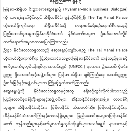
နေပြည်တော် ဇွန် ၃
မြန်မာ-အိန္ဒိယ စီးပွားရေးဆွေးနွေးပွဲ (Myanmar-India Business Dialogue)
ကို ယနေ့နံနက်ပိုင်းတွင် အိန္ဒိယနိုင်ငံ၊ မွန်ဘိုင်းမြို့ရှိ၊ The Taj Mahal Palace
ဟိုတယ်၌ကျင်းပရာ အိန္ဒိယနိုင်ငံသို့ တရားဝင်ခရီးစဉ်ရောက်ရှိနေသည့်
ပြည်ထောင်စုသမ္မတမြန်မာနိုင်ငံတော် နိုင်ငံတော်သမ္မတ ဦးမင်းအောင်လှိုင်
တက်ရောက်အမှာစကားပြောကြားသည်။
ဦးစွာ နိုင်ငံတော်သမ္မတသည် ဆွေးနွေးပွဲကျင်းပမည့် The Taj Mahal Palace
ဟိုတယ်သို့ရောက်ရှိရာ ပြည်ထောင်စုသမ္မတမြန်မာနိုင်ငံတော် ကုန်သည်များနှင့်
စက်မှုလက်မှုလုပ်ငန်းရှင်များအသင်းချုပ် (UMFCCI) နာယက ဦးအောင်ကိုဝင်း၊
ဥက္ကဋ္ဌ ဦးအေးဝင်းနှင့်အဖွဲ့ဝင်များ၊ မြန်မာ-အိန္ဒိယ ချစ်ကြည်ရေး အသင်းဥက္ကဋ္ဌ
ဦးဝင်းမြင့်နှင့်အဖွဲ့ဝင်များက ကြိုဆိုနှုတ်ဆက်ကြသည်။
ဆွေးနွေးပွဲသို့ နိုင်ငံတော်သမ္မတနှင့်အတူ ခရီးစဉ်တွင်လိုက်ပါလာသည့်
ပြည်ထောင်စုဝန်ကြီးများနှင့်အဖွဲ့ဝင်များ၊ အိန္ဒိယနိုင်ငံအစိုးရအဖွဲ့မှ တာဝန်ရှိ
သူများ၊ အိန္ဒိယနိုင်ငံဆိုင်ရာ မြန်မာနိုင်ငံ သံအမတ်ကြီး၊ မြန်မာနိုင်ငံဆိုင်ရာ
အိန္ဒိယနိုင်ငံသံအမတ်ကြီးနှင့်တာဝန်ရှိသူများ၊ ပြည်ထောင်စုသမ္မတမြန်မာနိုင်ငံ
တော် ကုန်သည်များနှင့်စက်မှုလက်မှုလုပ်ငန်းရှင်များအသင်းချုပ် နာယကနှင့်