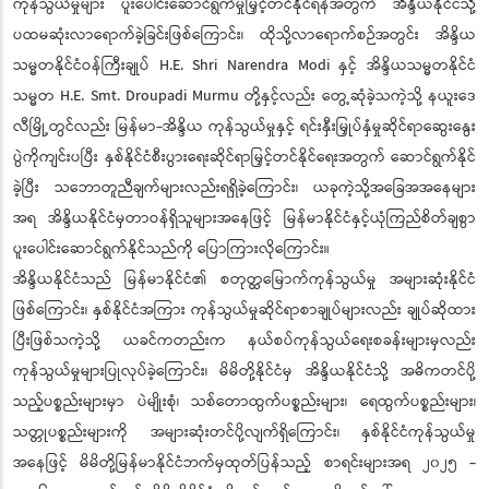
ကုန်သွယ်မှုများ ပူးပေါင်းဆောင်ရွက်မှုမြှင့်တင်နိုင်ရန်အတွက် အိန္ဒိယနိုင်ငံသို့
ပထမဆုံးလာရောက်ခဲ့ခြင်းဖြစ်ကြောင်း၊ ထိုသို့လာရောက်စဉ်အတွင်း အိန္ဒိယ
သမ္မတနိုင်ငံဝန်ကြီးချုပ် H.E. Shri Narendra Modi နှင့် အိန္ဒိယသမ္မတနိုင်ငံ
သမ္မတ H.E. Smt. Droupadi Murmu တို့နှင့်လည်း တွေ့ဆုံခဲ့သကဲ့သို့ နယူးဒေ
လီမြို့တွင်လည်း မြန်မာ-အိန္ဒိယ ကုန်သွယ်မှုနှင့် ရင်းနှီးမြှုပ်နှံမှုဆိုင်ရာဆွေးနွေး
ပွဲကိုကျင်းပပြီး နှစ်နိုင်ငံစီးပွားရေးဆိုင်ရာမြှင့်တင်နိုင်ရေးအတွက် ဆောင်ရွက်နိုင်
ခဲ့ပြီး သဘောတူညီချက်များလည်းရရှိခဲ့ကြောင်း၊ ယခုကဲ့သို့အခြေအအနေများ
အရ အိန္ဒိယနိုင်ငံမှတာဝန်ရှိသူများအနေဖြင့် မြန်မာနိုင်ငံနှင့်ယုံကြည်စိတ်ချစွာ
ပူးပေါင်းဆောင်ရွက်နိုင်သည်ကို ပြောကြားလိုကြောင်း။
အိန္ဒိယနိုင်ငံသည် မြန်မာနိုင်ငံ၏ စတုတ္ထမြောက်ကုန်သွယ်မှု အများဆုံးနိုင်ငံ
ဖြစ်ကြောင်း၊ နှစ်နိုင်ငံအကြား ကုန်သွယ်မှုဆိုင်ရာစာချုပ်များလည်း ချုပ်ဆိုထား
ပြီးဖြစ်သကဲ့သို့ ယခင်ကတည်းက နယ်စပ်ကုန်သွယ်ရေးစခန်းများမှလည်း
ကုန်သွယ်မှုများပြုလုပ်ခဲ့ကြောင်း၊ မိမိတို့နိုင်ငံမှ အိန္ဒိယနိုင်ငံသို့ အဓိကတင်ပို့
သည့်ပစ္စည်းများမှာ ပဲမျိုးစုံ၊ သစ်တောထွက်ပစ္စည်းများ၊ ရေထွက်ပစ္စည်းများ၊
သတ္တုပစ္စည်းများကို အများဆုံးတင်ပို့လျက်ရှိကြောင်း၊ နှစ်နိုင်ငံကုန်သွယ်မှု
အနေဖြင့် မိမိတို့မြန်မာနိုင်ငံဘက်မှထုတ်ပြန်သည့် စာရင်းများအရ ၂၀၂၅ -