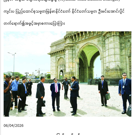
ကျင်းပ ပြည်ထောင်စုသမ္မတမြန်မာနိုင်ငံတော် နိုင်ငံတော်သမ္မတ ဦးမင်းအောင်လှိုင်
တက်ရောက်၍အဖွင့်အမှာစကားပြောကြား
06/04/2026