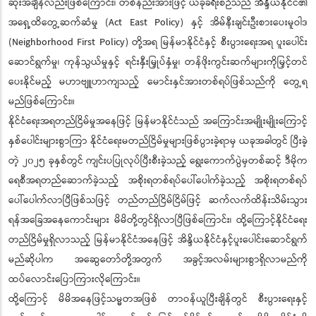
ဆုံးအချိန်လည်းဖြစ်ကြောင်း၊ တစ်နည်းအားဖြင့် ယခုခရီးစဉ်သည် အိန္ဒိယနိုင်ငံ၏
အရှေ့ထိတွေ့ဆက်ဆံမှု (Act East Policy) နှင့် အိမ်နီးချင်းဦးစားပေးမူဝါဒ
(Neighborhood First Policy) တို့အရ မြန်မာနိုင်ငံနှင့် စီးပွားရေးအရ ပူးပေါင်း
ဆောင်ရွက်မှု၊ ကုန်သွယ်မှုနှင့် ရင်းနှီးမြှုပ်နှံမှု၊ တန်ဖိုးကွင်းဆက်များကိုမြှင့်တင်
ပေးနိုင်မည့် မဟာဗျူဟာကျသည့် မောင်းနှင်အားတစ်ရပ်ဖြစ်သည်ကို တွေ့ရ
မည်ဖြစ်ကြောင်း။
နိုင်ငံရေးအရတည်ငြိမ်မှုအနေဖြင့် မြန်မာနိုင်ငံသည် အကြောင်းအမျိုးမျိုးကြောင့်
နှစ်ပေါင်းများစွာကြာ နိုင်ငံရေးမတည်ငြိမ်မှုများဖြစ်ပွားခဲ့ရာမှ ယခုအခါတွင် ပြီးခဲ့
တဲ့ ၂၀၂၅ ခုနှစ်တွင် ကျင်းပပြုလုပ်ပြီးစီးခဲ့သည့် ရွေးကောက်ပွဲမှတစ်ဆင့် ဒီမိုက
ရေစီအရတည်ဆောက်ခဲ့သည့် အစိုးရတစ်ရပ်ပေါ်ပေါက်ခဲ့သည့် အစိုးရတစ်ရပ်
ပေါ်ပေါက်လာပြီဖြစ်သဖြင့် တည်တည်ငြိမ်ငြိမ်ဖြင့် ဆက်လက်ထိန်းသိမ်းသွား
ရန်အခြေအနေကောင်းများ မိမိတို့တွင်ရှိလာပြီဖြစ်ကြောင်း၊ ထို့ကြောင့်နိုင်ငံရေး
တည်ငြိမ်မှုရှိလာသည့် မြန်မာနိုင်ငံအနေဖြင့် အိန္ဒိယနိုင်ငံနှင့်ပူးပေါင်းဆောင်ရွက်
မည်ဆိုပါက အဆွေတော်တို့အတွက် အခွင့်အလမ်းများစွာရှိလာမည်ကို
ထပ်လောင်းပြောကြားလိုကြောင်း။
ထို့ကြောင့် မိမိအနေဖြင့်သမ္မတအဖြစ် တာဝန်ယူပြီးချိန်တွင် စီးပွားရေးနှင့်