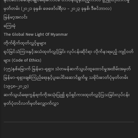
နိုင်ငံတော်စီမံအုပ်ချုပ်ရေးကောင်စီ တာဝန်ယူခဲ့သည့်ကာလ ဖွံ့ဖြိုးတိုးတက်မှု
မှတ်တမ်း (၂၀၂၁ ခုနှစ်၊ ဖေဖော်ဝါရီလ - ၂၀၂၃ ခုနှစ်၊ ဒီဇင်ဘာလ)
မြန်မာ့အလင်း
ကြေးမုံ
The Global New Light Of Myanmar
တိုက်ရိုက်ထုတ်လွှင့်မှုများ
ရုပ်မြင်သံကြားနှင့်အသံထုတ်လွှင့်ခြင်း လုပ်ငန်းဆိုင်ရာ လိုက်နာရမည့် ကျင့်ဝတ်
များ (Code of Ethics)
(၇၅)နှစ်မြောက် မြန်မာ-ရုရှား သံတမန်ဆက်သွယ်ထူထောင်မှုအထိမ်းအမှတ်
မြန်မာ-ရုရှားချစ်ကြည်ရေးနှင့်ပူးပေါင်းဆောင်ရွက်မှု သမိုင်းဓာတ်ပုံမှတ်တမ်း
(၁၉၄၈-၂၀၂၃)
ဆက်သွယ်ရေးကွန်ရက်ကိုအသုံးပြု၍ ရုပ်ရှင်ကားထုတ်လွှင့်ပြသခြင်းလုပ်ငန်း
မှတ်ပုံတင်လက်မှတ်လျှောက်လွှာ