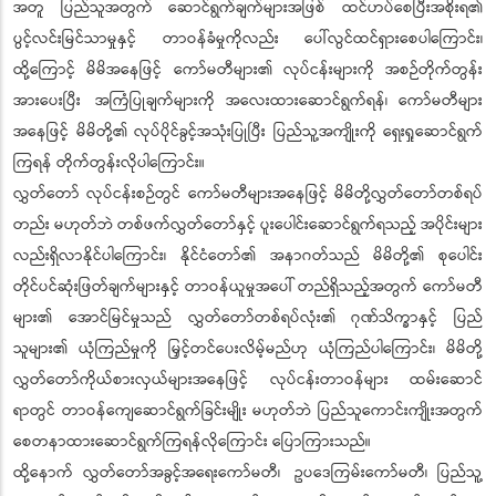
အတူ ပြည်သူအတွက် ဆောင်ရွက်ချက်များအဖြစ် ထင်ဟပ်စေပြီးအစိုးရ၏
ပွင့်လင်းမြင်သာမှုနှင့် တာဝန်ခံမှုကိုလည်း ပေါ်လွင်ထင်ရှားစေပါကြောင်း၊
ထို့ကြောင့် မိမိအနေဖြင့် ကော်မတီများ၏ လုပ်ငန်းများကို အစဉ်တိုက်တွန်း
အားပေးပြီး အကြံပြုချက်များကို အလေးထားဆောင်ရွက်ရန်၊ ကော်မတီများ
အနေဖြင့် မိမိတို့၏ လုပ်ပိုင်ခွင့်အသုံးပြုပြီး ပြည်သူ့အကျိုးကို ရှေးရှုဆောင်ရွက်
ကြရန် တိုက်တွန်းလိုပါကြောင်း။
လွှတ်တော် လုပ်ငန်းစဉ်တွင် ကော်မတီများအနေဖြင့် မိမိတို့လွှတ်တော်တစ်ရပ်
တည်း မဟုတ်ဘဲ တစ်ဖက်လွှတ်တော်နှင့် ပူးပေါင်းဆောင်ရွက်ရသည့် အပိုင်းများ
လည်းရှိလာနိုင်ပါကြောင်း၊ နိုင်ငံတော်၏ အနာဂတ်သည် မိမိတို့၏ စုပေါင်း
တိုင်ပင်ဆုံးဖြတ်ချက်များနှင့် တာဝန်ယူမှုအပေါ် တည်ရှိသည့်အတွက် ကော်မတီ
များ၏ အောင်မြင်မှုသည် လွှတ်တော်တစ်ရပ်လုံး၏ ဂုဏ်သိက္ခာနှင့် ပြည်
သူများ၏ ယုံကြည်မှုကို မြှင့်တင်ပေးလိမ့်မည်ဟု ယုံကြည်ပါကြောင်း၊ မိမိတို့
လွှတ်တော်ကိုယ်စားလှယ်များအနေဖြင့် လုပ်ငန်းတာဝန်များ ထမ်းဆောင်
ရာတွင် တာဝန်ကျေဆောင်ရွက်ခြင်းမျိုး မဟုတ်ဘဲ ပြည်သူကောင်းကျိုးအတွက်
စေတနာထားဆောင်ရွက်ကြရန်လိုကြောင်း ပြောကြားသည်။
ထို့နောက် လွှတ်တော်အခွင့်အရေးကော်မတီ၊ ဥပဒေကြမ်းကော်မတီ၊ ပြည်သူ့