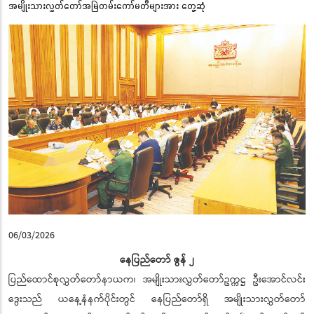
အမျိုးသားလွှတ်တော်အမြဲတမ်းကော်မတီများအား တွေ့ဆုံ
06/03/2026
နေပြည်တော် ဇွန် ၂
ပြည်ထောင်စုလွှတ်တော်နာယက၊ အမျိုးသားလွှတ်တော်ဥက္ကဋ္ဌ ဦးအောင်လင်း
ဒွေးသည် ယနေ့နံနက်ပိုင်းတွင် နေပြည်တော်ရှိ အမျိုးသားလွှတ်တော်