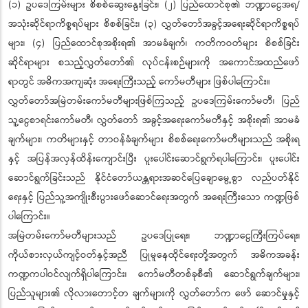
(၁) ဥပဒေကြမ်းများ စိစစ်ဆွေးနွေးခြင်း၊ (၂) ပြည်ထောင်စု၏ ဘဏ္ဍာငွေအရ/
အသုံးဆိုင်ရာကိစ္စရပ်များ စိစစ်ခြင်း၊ (၃) လွှတ်တော်အခွင့်အရေးဆိုင်ရာကိစ္စရပ်
များ၊ (၄) ပြည်ထောင်စုအစိုးရ၏ အာမခံချက်၊ ကတိကဝတ်များ စိစစ်ခြင်း
ဆိုင်ရာများ စသည့်လွှတ်တော်၏ လုပ်ငန်းစဉ်များကို အကောင်အထည်ဖော်
ရာတွင် အဓိကအကျဆုံး အရေးကြီးသည့် ကော်မတီများ ဖြစ်ပါကြောင်း။
လွှတ်တော်အမြဲတမ်းကော်မတီများဖြစ်ကြသည့် ဥပဒေကြမ်းကော်မတီ၊ ပြည်
သူ့ငွေစာရင်းကော်မတီ၊ လွှတ်တော် အခွင့်အရေးကော်မတီနှင့် အစိုးရ၏ အာမခံ
ချက်များ၊ ကတိများနှင့် တာဝန်ခံချက်များ စိစစ်ရေးကော်မတီများသည် အစိုးရ
နှင့် အပြန်အလှန်ထိန်းကျောင်းပြီး ပူးပေါင်းဆောင်ရွက်ရပါကြောင်း၊ ပူးပေါင်း
ဆောင်ရွက်ခြင်းသည် နိုင်ငံတော်ယန္တရားအဆင်ပြေချောမွေ့စွာ လည်ပတ်နိုင်
ရေးနှင့် ပြည်သူ့အကျိုးစီးပွားဖော်ဆောင်ရေးအတွက် အရေးကြီးသော ကဏ္ဍဖြစ်
ပါကြောင်း။
အမြဲတမ်းကော်မတီများသည် ဥပဒေပြုရေး၊ ဘဏ္ဍာငွေကြီးကြပ်ရေး၊
ကိုယ်စားလှယ်ကျင့်ဝတ်နှင့်အညီ ပြုမူနေထိုင်ရေးတို့အတွက် အဓိကအခန်း
ကဏ္ဍကပါဝင်လျက်ရှိပါကြောင်း၊ ကော်မတီတစ်ခုစီ၏ ဆောင်ရွက်ချက်များ၊
ပြည်သူများ၏ လိုလားတောင့်တ ချက်များကို လွှတ်တော်က ဖော် ဆောင်မှုနှင့်