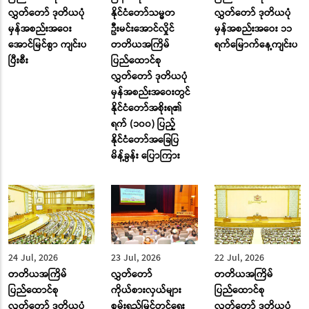
လွှတ်တော် ဒုတိယပုံ
နိုင်ငံတော်သမ္မတ
လွှတ်တော် ဒုတိယပုံ
မှန်အစည်းအဝေး
ဦးမင်းအောင်လှိုင်
မှန်အစည်းအဝေး ၁၁
အောင်မြင်စွာ ကျင်းပ
တတိယအကြိမ်
ရက်မြောက်နေ့ကျင်းပ
ပြီးစီး
ပြည်ထောင်စု
လွှတ်တော် ဒုတိယပုံ
မှန်အစည်းအဝေးတွင်
နိုင်ငံတော်အစိုးရ၏
ရက် (၁၀၀) ပြည့်
နိုင်ငံတော်အခြေပြ
မိန့်ခွန်း ပြောကြား
24 Jul, 2026
23 Jul, 2026
22 Jul, 2026
တတိယအကြိမ်
လွှတ်တော်
တတိယအကြိမ်
ပြည်ထောင်စု
ကိုယ်စားလှယ်များ
ပြည်ထောင်စု
လွှတ်တော် ဒုတိယပုံ
စွမ်းရည်မြှင့်တင်ရေး
လွှတ်တော် ဒုတိယပုံ