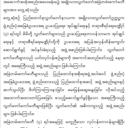
အဆောက်အအုံအစည်းအဝေးခန်းမ၌ အမျိုးသားလွှတ်တော်အမြဲတမ်းကော်မတီ
များအား တွေ့ဆုံသည်။
တွေ့ဆုံစဉ် ပြည်ထောင်စုလွှတ်တော်နာယက၊ အမျိုးသားလွှတ်တော်ဥက္ကဋ္ဌက
ဖွဲ့စည်းပုံအခြေခံဥပဒေအရ ဥပဒေပြုရေး၊ အုပ်ချုပ်ရေးနှင့် တရားစီရင်ရေးမဏ္ဍိုင်
(၃) ရပ်တွင် မိမိတို့ လွှတ်တော်များသည် ဥပဒေပြုရေးတာဝန်သာမက အုပ်ချုပ်
ရေးနှင့် တရားစီရင်ရေးမဏ္ဍိုင်တို့ကို ဥပဒေအရ အပြန်အလှန်ထိန်းကျောင်း
ဆောင်ရွက်ခွင့် အပ်နှင်းခံရသည့် အဖွဲ့အစည်းဖြစ်ပါကြောင်း၊ လွှတ်တော်
ကော်မတီများသည် ယင်းလုပ်ငန်းစဉ်များကို အကောင်အထည်ဖော်သည့် နေရာ
တွင် အရေးကြီးသည့် အဖွဲ့အစည်းများ ဖြစ်ပါကြောင်း။
အမြဲတမ်းကော်မတီများသည် ပြည်ထောင်စုအစိုးရအဖွဲ့အပါအဝင် ဖွဲ့စည်းပုံ
အခြေခံဥပဒေအရ ဖွဲ့စည်းထားသည့် ပြည်ထောင်စုအဆင့် အဖွဲ့အစည်းများနှင့်
ဆက်သွယ်ပြီး ဖိတ်ကြားကြားနာခြင်း၊ မေးမြန်းဆွေးနွေးခြင်း၊ လိုအပ်သည့်
အထောက်အထားတင်ပြစေခြင်း စသည့်ဆောင်ရွက်ခွင့်ရှိသော အရေးကြီးသည့်
လွှတ်တော်ကော်မတီများဖြစ်ပြီး လွှတ်တော်၏ အဓိကကျသည့် အဖွဲ့အစည်း
များ ဖြစ်ပါကြောင်း။
အမြဲတမ်းကော်မတီ (၄) ရပ်အနေဖြင့် မတူညီသော လုပ်ငန်းတာဝန်များရှိပြီး