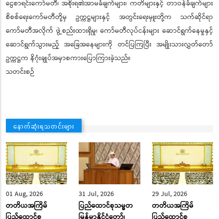
ငွေစာရင်းကော်မတီ၊ အစိုးရ၏အာမခံချက်များ၊ ကတိများနှင့် တာဝန်ခံချက်များ
စိစစ်ရေးကော်မတီတို့မှ ဥက္ကဋ္ဌများနှင့် အတွင်းရေးမှူးတို့က သက်ဆိုင်ရာ
ကော်မတီအလိုက် ဖွဲ့စည်းထားရှိမှု၊ ကော်မတီလုပ်ငန်းများ ဆောင်ရွက်နေမှုနှင့်
ဆောင်ရွက်သွားမည့် အခြေအနေများကို တင်ပြကြပြီး အမျိုးသားလွှတ်တော်
ဥက္ကဋ္ဌက နိဂုံးချုပ်အမှာစကားပြောကြားခဲ့သည်။
သတင်းစဉ်
နောက်ဆုံးရသတင်းများ
01 Aug, 2026
31 Jul, 2026
29 Jul, 2026
တတိယအကြိမ်
ပြည်ထောင်စုသမ္မတ
တတိယအကြိမ်
ပြည်ထောင်စု
မြန်မာနိုင်ငံတော်၊
ပြည်ထောင်စု