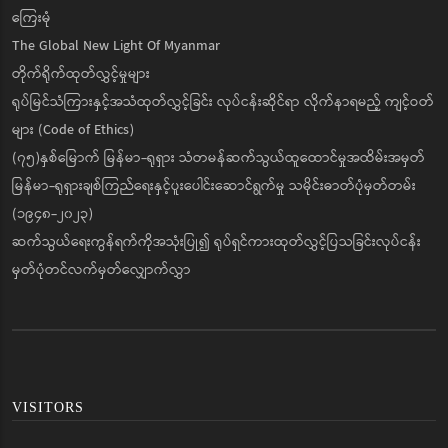
ကြေးမုံ
The Global New Light Of Myanmar
တိုက်ရိုက်ထုတ်လွှင့်မှုများ
ရုပ်မြင်သံကြားနှင့်အသံထုတ်လွှင့်ခြင်း လုပ်ငန်းဆိုင်ရာ လိုက်နာရမည့် ကျင့်ဝတ်
များ (Code of Ethics)
(၇၅)နှစ်မြောက် မြန်မာ-ရုရှား သံတမန်ဆက်သွယ်ထူထောင်မှုအထိမ်းအမှတ်
မြန်မာ-ရုရှားချစ်ကြည်ရေးနှင့်ပူးပေါင်းဆောင်ရွက်မှု သမိုင်းဓာတ်ပုံမှတ်တမ်း
(၁၉၄၈-၂၀၂၃)
ဆက်သွယ်ရေးကွန်ရက်ကိုအသုံးပြု၍ ရုပ်ရှင်ကားထုတ်လွှင့်ပြသခြင်းလုပ်ငန်း
မှတ်ပုံတင်လက်မှတ်လျှောက်လွှာ
VISITORS