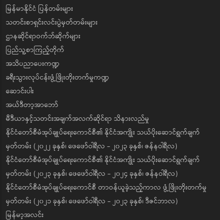
မြန်မာနိုင်ငံ ပြန်တမ်းများ
သတင်းစာရှင်းလင်းပွဲမှတ်တမ်းများ
ဌာနဆိုင်ရာဝက်ဘ်ဆိုက်များ
ပြည်သူ့စာကြည့်တိုက်
အသိပညာပေးကဏ္ဍ
ခရီးသွားလုပ်ငန်းဖွံ့ဖြိုးတိုးတက်မှုကဏ္ဍ
ဆောင်းပါး
အယ်ဒီတာ့အာဘော်
မီဒီယာနှင့်သတင်းအချက်အလက်ဆိုင်ရာ သိနားလည်မှု
နိုင်ငံတော်စီမံအုပ်ချုပ်ရေးကောင်စီ၏ နိုင်ငံအကျိုး သယ်ပိုးဆောင်ရွက်ချက်
မှတ်တမ်း (၂၀၂၂ ခုနှစ်၊ ဖေဖော်ဝါရီလ - ၂၀၂၃ ခုနှစ်၊ ဇန်နဝါရီလ)
နိုင်ငံတော်စီမံအုပ်ချုပ်ရေးကောင်စီ၏ နိုင်ငံအကျိုး သယ်ပိုးဆောင်ရွက်ချက်
မှတ်တမ်း (၂၀၂၃ ခုနှစ်၊ ဖေဖော်ဝါရီလ - ၂၀၂၄ ခုနှစ်၊ ဇန်နဝါရီလ)
နိုင်ငံတော်စီမံအုပ်ချုပ်ရေးကောင်စီ တာဝန်ယူခဲ့သည့်ကာလ ဖွံ့ဖြိုးတိုးတက်မှု
မှတ်တမ်း (၂၀၂၁ ခုနှစ်၊ ဖေဖော်ဝါရီလ - ၂၀၂၃ ခုနှစ်၊ ဒီဇင်ဘာလ)
မြန်မာ့အလင်း