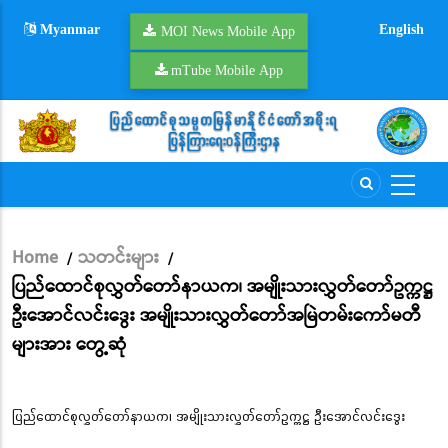
Skip
Myanmar
English
to
MOI News Mobile App
main
mTube Mobile App
content
Home
သတင်းများ
/
/
Breadcrumb
ပြည်ထောင်စုလွှတ်တော်နာယက၊ အမျိုးသားလွှတ်တော်ဥက္ကဋ္ဌ
ဦးအောင်လင်းဒွေး အမျိုးသားလွှတ်တော်အမြဲတမ်းကော်မတီ
များအား တွေ့ဆုံ
ပြည်ထောင်စုလွှတ်တော်နာယက၊ အမျိုးသားလွှတ်တော်ဥက္ကဋ္ဌ ဦးအောင်လင်းဒွေး