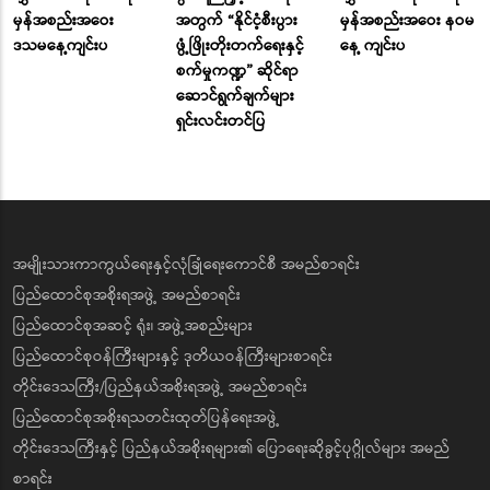
မှန်အစည်းအဝေး
အတွက် “နိုင်ငံ့စီးပွား
မှန်အစည်းအဝေး နဝမ
ဒသမနေ့ကျင်းပ
ဖွံ့ဖြိုးတိုးတက်ရေးနှင့်
နေ့ ကျင်းပ
စက်မှုကဏ္ဍ” ဆိုင်ရာ
ဆောင်ရွက်ချက်များ
ရှင်းလင်းတင်ပြ
အမျိုးသားကာကွယ်ရေးနှင့်လုံခြုံရေးကောင်စီ အမည်စာရင်း
ပြည်ထောင်စုအစိုးရအဖွဲ့ အမည်စာရင်း
ပြည်ထောင်စုအဆင့် ရုံး၊ အဖွဲ့အစည်းများ
ပြည်ထောင်စုဝန်ကြီးများနှင့် ဒုတိယဝန်ကြီးများစာရင်း
တိုင်းဒေသကြီး/ပြည်နယ်အစိုးရအဖွဲ့ အမည်စာရင်း
ပြည်ထောင်စုအစိုးရသတင်းထုတ်ပြန်ရေးအဖွဲ့
တိုင်းဒေသကြီးနှင့် ပြည်နယ်အစိုးရများ၏ ပြောရေးဆိုခွင့်ပုဂ္ဂိုလ်များ အမည်
စာရင်း