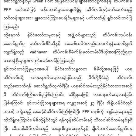
ဆောင်ရွက်နိုင်မှု၊ Green Port အဖြစ်လုပ်ငန်းများဆောင်ရွက်နေမှု၊ ဆိပ်ကမ်းမှ
PPP မော်ဒယ်ဖြင့် ဝန်ဆောင်မှုပေးလျက်ရှိမှု၊ ဆိပ်ကမ်းနှင့်ပတ်သက်သည့်
သင်တန်းများအား မျှဝေသင်ကြားပေးနိုင်မှုများနှင့် ပတ်သက်၍ ရှင်းလင်းတင်ပြ
ကြသည်။
ထို့နောက် နိုင်ငံတော်သမ္မတနှင့် အဖွဲ့ဝင်များသည် ဆိပ်ကမ်းလုပ်ငန်း
ဆောင်ရွက်မှု မှတ်တမ်းဗီဒီယိုနှင့် အသစ်ထပ်မံတည်ဆောက်ရန်ဆောင်ရွက်
လျက်ရှိသည့် Vadhavan ဆိပ်ကမ်းစီမံကိန်းမှတ်တမ်းဗီဒီယိုအားကြည့်ရှုရာ
တာဝန်ရှိသူများက ရှင်းလင်းတင်ပြကြသည်။
ရှင်းလင်းတင်ပြမှုများအပေါ် နိုင်ငံတော်သမ္မတက မိမိတို့အနေဖြင့် ယခု
ဆိပ်ကမ်းသို့ လာရောက်လေ့လာခဲ့ခြင်းသည် မိမိတို့နိုင်ငံ၌ ဆိပ်ကမ်း
တည်ဆောက်ရန် ဆောင်ရွက်လျက်ရှိပြီး ယခုဆိပ်ကမ်းသည်နိုင်ငံတကာအဆင့်
မီ ဆိပ်ကမ်းကြီးတစ်ခုဖြစ်ကြောင်း သိရှိရသဖြင့် လာရောက်လေ့လာခြင်း
ဖြစ်ကြောင်း၊ ရှင်းလင်းပြသမှုများအရ ကမ္ဘာ့အဆင့် ၂၃ ရှိပြီး အိန္ဒိယနိုင်ငံတွင်
အဆင့် ၁ ရှိသည့် အဆင့်မီဆိပ်ကမ်းကြီးဖြစ်ပြီး PPP စနစ်ကို ကျင့်သုံးနေသည်
ကိုသိရှိရကြောင်း၊ မိမိတို့နိုင်ငံတွင် ရန်ကုန်ဆိပ်ကမ်းနှင့် သီလဝါဆိပ်ကမ်းနှစ်ခုရှိ
ပြီး သီသဝါဆိပ်ကမ်းသည် အထူးစီးပွားရေးဇုန်နှင့် ချိတ်ဆက်ဆောင်ရွက်နေ