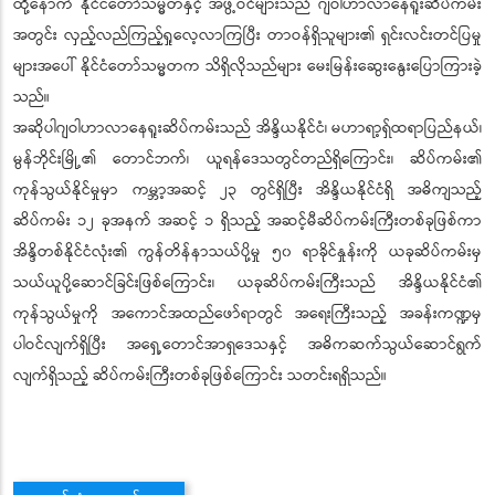
ထို့နောက် နိုင်ငံတော်သမ္မတနှင့် အဖွဲ့ဝင်များသည် ဂျဝါဟာလာနေရူးဆိပ်ကမ်း
အတွင်း လှည့်လည်ကြည့်ရှုလေ့လာကြပြီး တာဝန်ရှိသူများ၏ ရှင်းလင်းတင်ပြမှု
များအပေါ် နိုင်ငံတော်သမ္မတက သိရှိလိုသည်များ မေးမြန်းဆွေးနွေးပြောကြားခဲ့
သည်။
အဆိုပါဂျဝါဟာလာနေရူးဆိပ်ကမ်းသည် အိန္ဒိယနိုင်ငံ၊ မဟာရာ့ရှ်ထရာပြည်နယ်၊
မွန်ဘိုင်းမြို့၏ တောင်ဘက်၊ ယူရန်ဒေသတွင်တည်ရှိကြောင်း၊ ဆိပ်ကမ်း၏
ကုန်သွယ်နိုင်မှုမှာ ကမ္ဘာ့အဆင့် ၂၃ တွင်ရှိပြီး အိန္ဒိယနိုင်ငံရှိ အဓိကျသည့်
ဆိပ်ကမ်း ၁၂ ခုအနက် အဆင့် ၁ ရှိသည့် အဆင့်မီဆိပ်ကမ်းကြီးတစ်ခုဖြစ်ကာ
အိန္ဒိတစ်နိုင်ငံလုံး၏ ကွန်တိန်နာသယ်ပို့မှု ၅၀ ရာခိုင်နှုန်းကို ယခုဆိပ်ကမ်းမှ
သယ်ယူပို့ဆောင်ခြင်းဖြစ်ကြောင်း၊ ယခုဆိပ်ကမ်းကြီးသည် အိန္ဒိယနိုင်ငံ၏
ကုန်သွယ်မှုကို အကောင်အထည်ဖော်ရာတွင် အရေးကြီးသည့် အခန်းကဏ္ဍမှ
ပါဝင်လျက်ရှိပြီး အရှေ့တောင်အာရှဒေသနှင့် အဓိကဆက်သွယ်ဆောင်ရွက်
လျက်ရှိသည့် ဆိပ်ကမ်းကြီးတစ်ခုဖြစ်ကြောင်း သတင်းရရှိသည်။