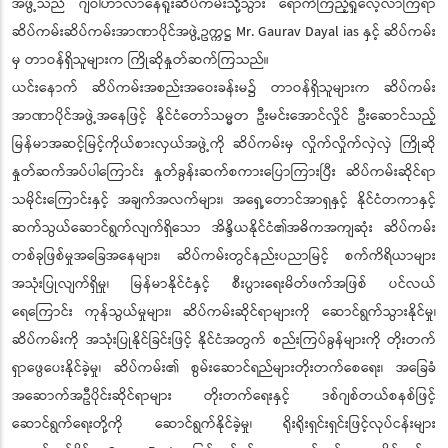
အဖွဲ့သည် ဂျဝါဟာလာနေရူးဆိပ်ကမ်းသို့သွား ရောက်ကြည့်ရှုလေ့လာကြရာ
ဆိပ်ကမ်းဆိပ်ကမ်းအာဏာပိုင်အဖွဲ့ဥက္ကဋ္ဌ Mr. Gaurav Dayal ias နှင့် ဆိပ်ကမ်း
မှ တာဝန်ရှိသူများက ကြိုဆိုနှုတ်ဆက်ကြသည်။
ယင်းနောက် ဆိပ်ကမ်းအစည်းအဝေးခန်းမ၌ တာဝန်ရှိသူများက ဆိပ်ကမ်း
အာဏာပိုင်အဖွဲ့အနေဖြင့် နိုင်ငံတော်သမ္မတ ဦးမင်းအောင်လှိုင် ဦးဆောင်သည့်
မြန်မာအဆင့်မြင့်ကိုယ်စားလှယ်အဖွဲ့ကို ဆိပ်ကမ်းမှ လှိုက်လှိုက်လှဲလှဲ ကြိုဆို
နှုတ်ဆက်အပ်ပါကြောင်း နှုတ်ခွန်းဆက်စကားပြောကြားပြီး ဆိပ်ကမ်းဆိုင်ရာ
သမိုင်းကြောင်းနှင့် အချက်အလက်များ၊ အရှေ့တောင်အာရှနှင့် နိုင်ငံတကာနှင့်
ဆက်သွယ်ဆောင်ရွက်လျက်ရှိသော အိန္ဒိယနိုင်ငံ၏အဓိကအကျဆုံး ဆိပ်ကမ်း
တစ်ခုဖြစ်မှုအခြေအနေများ၊ ဆိပ်ကမ်းတွင်နည်းပညာမြင့် စက်ကိရိယာများ
အသုံးပြုလျက်ရှိမှု၊ မြန်မာနိုင်ငံနှင့် စီးပွားရေးမိတ်ဖက်အဖြစ် ပင်လယ်
ရေကြောင်း ကုန်သွယ်မှုများ၊ ဆိပ်ကမ်းဆိုင်ရာများကို ဆောင်ရွက်သွားနိုင်မှု၊
ဆိပ်ကမ်းကို အသုံးပြုနိုင်ခြင်းဖြင့် နိုင်ငံအတွက် စည်းကြပ်ခွန်များကို တိုးတက်
ရှာဖွေပေးနိုင်ခဲ့မှု၊ ဆိပ်ကမ်း၏ စွမ်းဆောင်ရည်များတိုးတက်စေရေး၊ အခြေခံ
အဆောက်အဦပိုင်းဆိုင်ရာများ တိုးတက်ရေးနှင့် ဒစ်ဂျစ်တယ်စနစ်ဖြင့်
ဆောင်ရွက်ရေးတို့ကို ဆောင်ရွက်နိုင်ခဲ့မှု၊ ရိုးရိုးရှင်းရှင်းဖြင့်လုပ်ငန်းများ