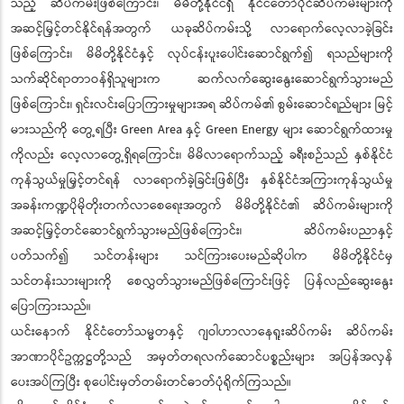
သည့် ဆိပ်ကမ်းဖြစ်ကြောင်း၊ မိမိတို့နိုင်ငံရှိ နိုင်ငံတော်ပိုင်ဆိပ်ကမ်းများကို
အဆင့်မြှင့်တင်နိုင်ရန်အတွက် ယခုဆိပ်ကမ်းသို့ လာရောက်လေ့လာခဲ့ခြင်း
ဖြစ်ကြောင်း၊ မိမိတို့နိုင်ငံနှင့် လုပ်ငန်းပူးပေါင်းဆောင်ရွက်၍ ရသည်များကို
သက်ဆိုင်ရာတာဝန်ရှိသူများက ဆက်လက်ဆွေးနွေးဆောင်ရွက်သွားမည်
ဖြစ်ကြောင်း၊ ရှင်းလင်းပြောကြားမှုများအရ ဆိပ်ကမ်၏ စွမ်းဆောင်ရည်များ မြင့်
မားသည်ကို တွေ့ရပြီး Green Area နှင့် Green Energy များ ဆောင်ရွက်ထားမှု
ကိုလည်း လေ့လာတွေ့ရှိရကြောင်း၊ မိမိလာရောက်သည့် ခရီးစဉ်သည် နှစ်နိုင်ငံ
ကုန်သွယ်မှုမြှင့်တင်ရန် လာရောက်ခဲ့ခြင်းဖြစ်ပြီး နှစ်နိုင်ငံအကြားကုန်သွယ်မှု
အခန်းကဏ္ဍပိုမိုတိုးတက်လာစေရေးအတွက် မိမိတို့နိုင်ငံ၏ ဆိပ်ကမ်းများကို
အဆင့်မြှင့်တင်ဆောင်ရွက်သွားမည်ဖြစ်ကြောင်း၊ ဆိပ်ကမ်းပညာနှင့်
ပတ်သက်၍ သင်တန်းများ သင်ကြားပေးမည်ဆိုပါက မိမိတို့နိုင်ငံမှ
သင်တန်းသားများကို စေလွှတ်သွားမည်ဖြစ်ကြောင်းဖြင့် ပြန်လည်ဆွေးနွေး
ပြောကြားသည်။
ယင်းနောက် နိုင်ငံတော်သမ္မတနှင့် ဂျဝါဟာလာနေရူးဆိပ်ကမ်း ဆိပ်ကမ်း
အာဏာပိုင်ဥက္ကဋ္ဌတို့သည် အမှတ်တရလက်ဆောင်ပစ္စည်းများ အပြန်အလှန်
ပေးအပ်ကြပြီး စုပေါင်းမှတ်တမ်းတင်ဓာတ်ပုံရိုက်ကြသည်။