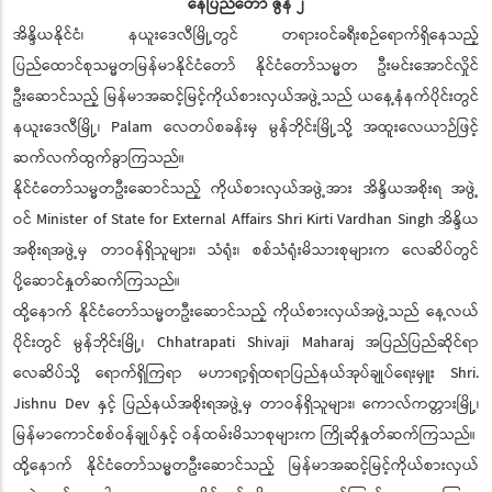
နေပြည်တော် ဇွန် ၂
အိန္ဒိယနိုင်ငံ၊ နယူးဒေလီမြို့တွင် တရားဝင်ခရီးစဉ်ရောက်ရှိနေသည့်
ပြည်ထောင်စုသမ္မတမြန်မာနိုင်ငံတော် နိုင်ငံတော်သမ္မတ ဦးမင်းအောင်လှိုင်
ဦးဆောင်သည့် မြန်မာအဆင့်မြင့်ကိုယ်စားလှယ်အဖွဲ့သည် ယနေ့နံနက်ပိုင်းတွင်
နယူးဒေလီမြို့၊ Palam လေတပ်စခန်းမှ မွန်ဘိုင်းမြို့သို့ အထူးလေယာဉ်ဖြင့်
ဆက်လက်ထွက်ခွာကြသည်။
နိုင်ငံတော်သမ္မတဦးဆောင်သည့် ကိုယ်စားလှယ်အဖွဲ့အား အိန္ဒိယအစိုးရ အဖွဲ့
ဝင် Minister of State for External Affairs Shri Kirti Vardhan Singh အိန္ဒိယ
အစိုးရအဖွဲ့မှ တာဝန်ရှိသူများ၊ သံရုံး၊ စစ်သံရုံးမိသားစုများက လေဆိပ်တွင်
ပို့ဆောင်နှုတ်ဆက်ကြသည်။
ထို့နောက် နိုင်ငံတော်သမ္မတဦးဆောင်သည့် ကိုယ်စားလှယ်အဖွဲ့သည် နေ့လယ်
ပိုင်းတွင် မွန်ဘိုင်းမြို့၊ Chhatrapati Shivaji Maharaj အပြည်ပြည်ဆိုင်ရာ
လေဆိပ်သို့ ရောက်ရှိကြရာ မဟာရာ့ရှ်ထရာပြည်နယ်အုပ်ချုပ်ရေးမှူး Shri.
Jishnu Dev နှင့် ပြည်နယ်အစိုးရအဖွဲ့မှ တာဝန်ရှိသူများ၊ ကောလ်ကတ္တားမြို့၊
မြန်မာကောင်စစ်ဝန်ချုပ်နှင့် ဝန်ထမ်းမိသာစုများက ကြိုဆိုနှုတ်ဆက်ကြသည်။
ထို့နောက် နိုင်ငံတော်သမ္မတဦးဆောင်သည့် မြန်မာအဆင့်မြင့်ကိုယ်စားလှယ်