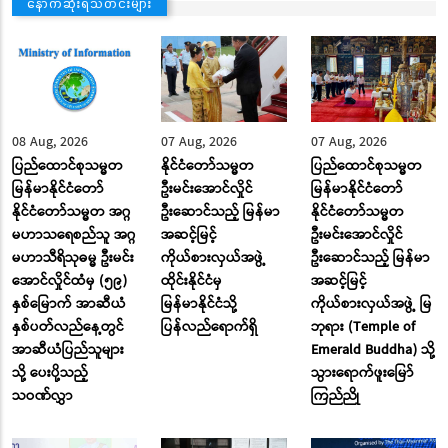
နောက်ဆုံးရသတင်းများ
08 Aug, 2026
07 Aug, 2026
07 Aug, 2026
ပြည်ထောင်စုသမ္မတ
နိုင်ငံတော်သမ္မတ
ပြည်ထောင်စုသမ္မတ
မြန်မာနိုင်ငံတော်
ဦးမင်းအောင်လှိုင်
မြန်မာနိုင်ငံတော်
နိုင်ငံတော်သမ္မတ အဂ္ဂ
ဦးဆောင်သည့် မြန်မာ
နိုင်ငံတော်သမ္မတ
မဟာသရေစည်သူ အဂ္ဂ
အဆင့်မြင့်
ဦးမင်းအောင်လှိုင်
မဟာသီရိသုဓမ္မ ဦးမင်း
ကိုယ်စားလှယ်အဖွဲ့
ဦးဆောင်သည့် မြန်မာ
အောင်လှိုင်ထံမှ (၅၉)
ထိုင်းနိုင်ငံမှ
အဆင့်မြင့်
နှစ်မြောက် အာဆီယံ
မြန်မာနိုင်ငံသို့
ကိုယ်စားလှယ်အဖွဲ့ မြ
နှစ်ပတ်လည်နေ့တွင်
ပြန်လည်ရောက်ရှိ
ဘုရား (Temple of
အာဆီယံပြည်သူများ
Emerald Buddha) သို့
သို့ ပေးပို့သည့်
သွားရောက်ဖူးမြော်
သဝဏ်လွှာ
ကြည်ညို