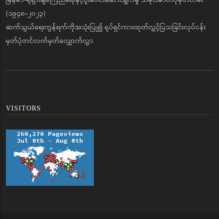
မြန်မာ-ရုရှားချစ်ကြည်ရေးနှင့်ပူးပေါင်းဆောင်ရွက်မှု သမိုင်းဓာတ်ပုံမှတ်တမ်း
(၁၉၄၈-၂၀၂၃)
ဆက်သွယ်ရေးကွန်ရက်ကိုအသုံးပြု၍ ရုပ်ရှင်ကားထုတ်လွှင့်ပြသခြင်းလုပ်ငန်း
မှတ်ပုံတင်လက်မှတ်လျှောက်လွှာ
VISITORS