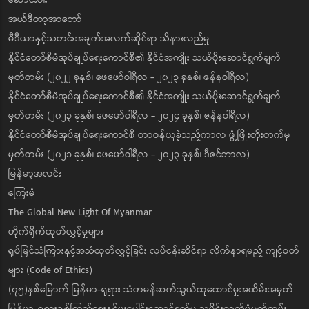
ဆောင်းပါး
အယ်ဒီတာ့အာဘော်
မီဒီယာနှင့်သတင်းအချက်အလက်ဆိုင်ရာ သိနားလည်မှု
နိုင်ငံတော်စီမံအုပ်ချုပ်ရေးကောင်စီ၏ နိုင်ငံအကျိုး သယ်ပိုးဆောင်ရွက်ချက်
မှတ်တမ်း (၂၀၂၂ ခုနှစ်၊ ဖေဖော်ဝါရီလ - ၂၀၂၃ ခုနှစ်၊ ဇန်နဝါရီလ)
နိုင်ငံတော်စီမံအုပ်ချုပ်ရေးကောင်စီ၏ နိုင်ငံအကျိုး သယ်ပိုးဆောင်ရွက်ချက်
မှတ်တမ်း (၂၀၂၃ ခုနှစ်၊ ဖေဖော်ဝါရီလ - ၂၀၂၄ ခုနှစ်၊ ဇန်နဝါရီလ)
နိုင်ငံတော်စီမံအုပ်ချုပ်ရေးကောင်စီ တာဝန်ယူခဲ့သည့်ကာလ ဖွံ့ဖြိုးတိုးတက်မှု
မှတ်တမ်း (၂၀၂၁ ခုနှစ်၊ ဖေဖော်ဝါရီလ - ၂၀၂၃ ခုနှစ်၊ ဒီဇင်ဘာလ)
မြန်မာ့အလင်း
ကြေးမုံ
The Global New Light Of Myanmar
တိုက်ရိုက်ထုတ်လွှင့်မှုများ
ရုပ်မြင်သံကြားနှင့်အသံထုတ်လွှင့်ခြင်း လုပ်ငန်းဆိုင်ရာ လိုက်နာရမည့် ကျင့်ဝတ်
များ (Code of Ethics)
(၇၅)နှစ်မြောက် မြန်မာ-ရုရှား သံတမန်ဆက်သွယ်ထူထောင်မှုအထိမ်းအမှတ်