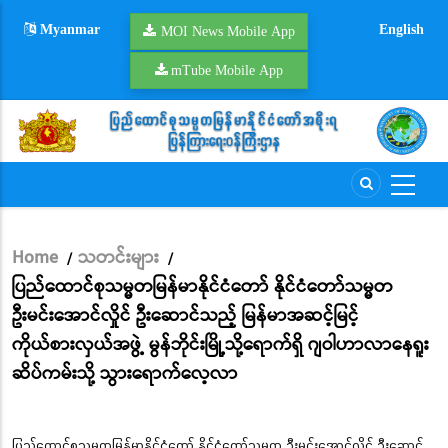
Skip
Myanmar
English
to
MOI News Mobile App
main
mTube Mobile App
content
Home
သတင်းများ
/
/
Breadcrumb
ပြည်ထောင်စုသမ္မတမြန်မာနိုင်ငံတော် နိုင်ငံတော်သမ္မတ
ဦးမင်းအောင်လှိုင် ဦးဆောင်သည့် မြန်မာအဆင့်မြင့်
ကိုယ်စားလှယ်အဖွဲ့ မွန်ဘိုင်းမြို့သို့ရောက်ရှိ ဂျဝါဟာလာနေရူး
ဆိပ်ကမ်းသို့ သွားရောက်လေ့လာ
ပြည်ထောင်စုသမ္မတမြန်မာနိုင်ငံတော် နိုင်ငံတော်သမ္မတ ဦးမင်းအောင်လှိုင် ဦးဆောင်