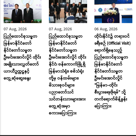
07 Aug, 2026
07 Aug, 2026
06 Aug, 2026
ပြည်ထောင်စုသမ္မတ
ပြည်ထောင်စုသမ္မတ
ထိုင်းနိုင်ငံ၌ တရားဝင်
မြန်မာနိုင်ငံတော်
မြန်မာနိုင်ငံတော်
ခရီးစဉ် (Official Visit)
နိုင်ငံတော်သမ္မတ
နိုင်ငံတော်သမ္မတ
ရောက်ရှိနေသည့်
ဦးမင်းအောင်လှိုင် ထိုင်း
ဦးမင်းအောင်လှိုင် ထိုင်း
ပြည်ထောင်စုသမ္မတ
အမျိုးသားလွှတ်တော်
နိုင်ငံ၊ ဗန်ကောက်မြို့ရှိ
မြန်မာနိုင်ငံတော်
ယာယီဥက္ကဋ္ဌနှင့်
မြန်မာသံရုံး၊ စစ်သံရုံး
နိုင်ငံတော်သမ္မတ
တွေ့ဆုံဆွေးနွေး
တို့မှ ဝန်ထမ်းများ၊
ဦးမင်းအောင်လှိုင်
မိသားစုဝင်များ၊
"မြန်မာ-ထိုင်း
ပညာတော်သင်
စီးပွားရေးဖိုရမ်" သို့
သင်တန်းသားများအား
တက်ရောက်မိန့်ခွန်း
တွေ့ဆုံအမှာ
ပြောကြား
စကားပြောကြား