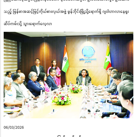
သည့် မြန်မာအဆင့်မြင့်ကိုယ်စားလှယ်အဖွဲ့ မွန်ဘိုင်းမြို့သို့ရောက်ရှိ ဂျဝါဟာလာနေရူး
ဆိပ်ကမ်းသို့ သွားရောက်လေ့လာ
06/03/2026