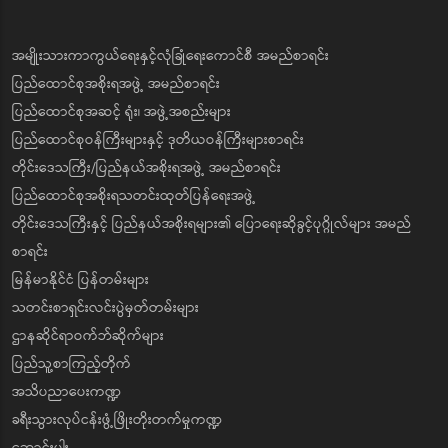
အမျိုးသားကာကွယ်ရေးနှင့်လုံခြုံရေးကောင်စီ အမည်စာရင်း
ပြည်ထောင်စုအစိုးရအဖွဲ့ အမည်စာရင်း
ပြည်ထောင်စုအဆင့် ရုံး၊ အဖွဲ့အစည်းများ
ပြည်ထောင်စုဝန်ကြီးများနှင့် ဒုတိယဝန်ကြီးများစာရင်း
တိုင်းဒေသကြီး/ပြည်နယ်အစိုးရအဖွဲ့ အမည်စာရင်း
ပြည်ထောင်စုအစိုးရသတင်းထုတ်ပြန်ရေးအဖွဲ့
တိုင်းဒေသကြီးနှင့် ပြည်နယ်အစိုးရများ၏ ပြောရေးဆိုခွင့်ပုဂ္ဂိုလ်များ အမည်
စာရင်း
မြန်မာနိုင်ငံ ပြန်တမ်းများ
သတင်းစာရှင်းလင်းပွဲမှတ်တမ်းများ
ဌာနဆိုင်ရာဝက်ဘ်ဆိုက်များ
ပြည်သူ့စာကြည့်တိုက်
အသိပညာပေးကဏ္ဍ
ခရီးသွားလုပ်ငန်းဖွံ့ဖြိုးတိုးတက်မှုကဏ္ဍ