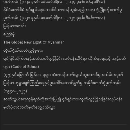
မှတ်တမ်း (၂၀၂၃ ခုနှစ်၊ ဖေဖော်ဝါရီလ - ၂၀၂၄ ခုနှစ်၊ ဇန်နဝါရီလ)
နိုင်ငံတော်စီမံအုပ်ချုပ်ရေးကောင်စီ တာဝန်ယူခဲ့သည့်ကာလ ဖွံ့ဖြိုးတိုးတက်မှု
မှတ်တမ်း (၂၀၂၁ ခုနှစ်၊ ဖေဖော်ဝါရီလ - ၂၀၂၃ ခုနှစ်၊ ဒီဇင်ဘာလ)
မြန်မာ့အလင်း
ကြေးမုံ
The Global New Light Of Myanmar
တိုက်ရိုက်ထုတ်လွှင့်မှုများ
ရုပ်မြင်သံကြားနှင့်အသံထုတ်လွှင့်ခြင်း လုပ်ငန်းဆိုင်ရာ လိုက်နာရမည့် ကျင့်ဝတ်
များ (Code of Ethics)
(၇၅)နှစ်မြောက် မြန်မာ-ရုရှား သံတမန်ဆက်သွယ်ထူထောင်မှုအထိမ်းအမှတ်
မြန်မာ-ရုရှားချစ်ကြည်ရေးနှင့်ပူးပေါင်းဆောင်ရွက်မှု သမိုင်းဓာတ်ပုံမှတ်တမ်း
(၁၉၄၈-၂၀၂၃)
ဆက်သွယ်ရေးကွန်ရက်ကိုအသုံးပြု၍ ရုပ်ရှင်ကားထုတ်လွှင့်ပြသခြင်းလုပ်ငန်း
မှတ်ပုံတင်လက်မှတ်လျှောက်လွှာ