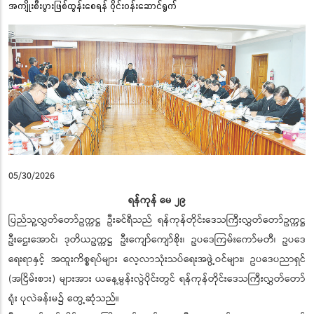
အကျိုးစီးပွားဖြစ်ထွန်းစေရန် ဝိုင်းဝန်းဆောင်ရွက်
05/30/2026
ရန်ကုန် မေ ၂၉
ပြည်သူ့လွှတ်တော်ဥက္ကဋ္ဌ ဦးခင်ရီသည် ရန်ကုန်တိုင်းဒေသကြီးလွှတ်တော်ဥက္ကဋ္ဌ
ဦးဌေးအောင်၊ ဒုတိယဥက္ကဋ္ဌ ဦးကျော်ကျော်စိုး၊ ဥပဒေကြမ်းကော်မတီ၊ ဥပဒေ
ရေးရာနှင့် အထူးကိစ္စရပ်များ လေ့လာသုံးသပ်ရေးအဖွဲ့ဝင်များ၊ ဥပဒေပညာရှင်
(အငြိမ်းစား) များအား ယနေ့မွန်းလွဲပိုင်းတွင် ရန်ကုန်တိုင်းဒေသကြီးလွှတ်တော်
ရုံး ပုလဲခန်းမ၌ တွေ့ဆုံသည်။