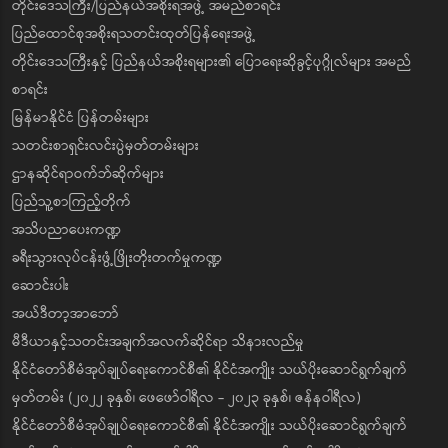
တိုင်းဒေသကြီး/ပြည်နယ်အစိုးရအဖွဲ့ အမည်စာရင်း
ပြည်ထောင်စုအစိုးရသတင်းထုတ်ပြန်ရေးအဖွဲ့
တိုင်းဒေသကြီးနှင့် ပြည်နယ်အစိုးရများ၏ ပြောရေးဆိုခွင့်ပုဂ္ဂိုလ်များ အမည်
စာရင်း
မြန်မာနိုင်ငံ ပြန်တမ်းများ
သတင်းစာရှင်းလင်းပွဲမှတ်တမ်းများ
ဌာနဆိုင်ရာဝက်ဘ်ဆိုက်များ
ပြည်သူ့စာကြည့်တိုက်
အသိပညာပေးကဏ္ဍ
ခရီးသွားလုပ်ငန်းဖွံ့ဖြိုးတိုးတက်မှုကဏ္ဍ
ဆောင်းပါး
အယ်ဒီတာ့အာဘော်
မီဒီယာနှင့်သတင်းအချက်အလက်ဆိုင်ရာ သိနားလည်မှု
နိုင်ငံတော်စီမံအုပ်ချုပ်ရေးကောင်စီ၏ နိုင်ငံအကျိုး သယ်ပိုးဆောင်ရွက်ချက်
မှတ်တမ်း (၂၀၂၂ ခုနှစ်၊ ဖေဖော်ဝါရီလ - ၂၀၂၃ ခုနှစ်၊ ဇန်နဝါရီလ)
နိုင်ငံတော်စီမံအုပ်ချုပ်ရေးကောင်စီ၏ နိုင်ငံအကျိုး သယ်ပိုးဆောင်ရွက်ချက်