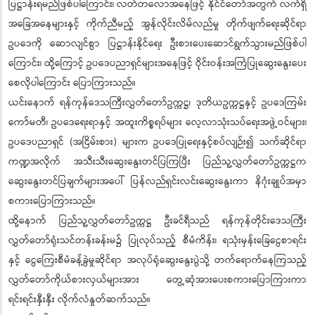
ပြဋ္ဌာန်းရမည်ဖြစ်ပါကြောင်း၊ လတ်တလောအနေဖြင့် နိုင်ငံ‌တော်အတွက် လက်ရှိ
အခြေအနေများနှင့် ကိုက်ညီမည့် အွန်လိုင်းလိမ်လည်မှု တိုက်ဖျက်ရေးဆိုင်ရာ
ဥပဒေကို ဆောလျင်စွာ ပြဋ္ဌာန်းနိုင်ရေး ဦးစားပေးဆောင်ရွက်သွားမည်ဖြစ်ပါ
ကြောင်း၊ ထို့ကြောင့် ဥပဒေပညာရှင်များအနေဖြင့် ဝိုင်းဝန်းအကြံပြုဆွေးနွေးပေး
စေလိုပါကြောင်း ပြောကြားသည်။
ယင်းနောက် ရန်ကုန်ဒေသကြီးလွှတ်တော်ဥက္ကဋ္ဌ၊ ဒုတိယဥက္ကဋ္ဌနှင့် ဥပဒေကြမ်း
ကော်မတီ၊ ဥပဒေရေးရာနှင့် အထူးကိစ္စရပ်များ လေ့လာသုံးသပ်ရေးအဖွဲ့ဝင်များ၊
ဥပဒေပညာရှင် (အငြိမ်းစား) များက ဥပဒေပြုရေးနှင့်စပ်လျဉ်း၍ သက်ဆိုင်ရာ
ကဏ္ဍအလိုက် အသီးသီးဆွေးနွေးတင်ပြကြပြီး ပြည်သူ့လွှတ်တော်ဥက္ကဋ္ဌက
ဆွေးနွေးတင်ပြချက်များအပေါ် ပြန်လည်ရှင်းလင်းဆွေးနွေးကာ နိဂုံးချုပ်အမှာ
စကားပြောကြားသည်။
ထို့နောက် ပြည်သူ့လွှတ်တော်ဥက္ကဋ္ဌ ဦးခင်ရီသည် ရန်ကုန်တိုင်းဒေသကြီး
လွှတ်တော်ရုံးသင်တန်းခန်းမ၌ ပြုလုပ်သည့် စီမံကိန်း၊ ရသုံးမှန်းခြေငွေစာရင်း
နှင့် ငွေကြေးစီမံခန့်ခွဲမှုဆိုင်ရာ အလုပ်ရုံဆွေးနွေးပွဲသို့ တက်ရောက်နေကြသည့်
လွှတ်တော်ကိုယ်စားလှယ်များအား တွေ့ဆုံအားပေးစကားပြောကြားကာ
ရင်းရင်းနှီးနှီး လိုက်လံနှုတ်ဆက်သည်။