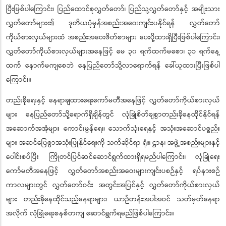
ပြီးဖြစ်ပါကြောင်း၊ ပြည်ထောင်စုလွှတ်တော်၊ ပြည်သူ့လွှတ်တော်နှင့် အမျိုးသား
လွှတ်တော်များ၏ ဒုတိယပုံမှန်အစည်းအဝေးကျင်းပနိုင်ရန် လွှတ်တော်
ကိုယ်စားလှယ်များထံ အစည်းအဝေးဖိတ်စာများ ပေးပို့ထားရှိပြီးဖြစ်ပါကြောင်း၊
လွှတ်တော်ကိုယ်စားလှယ်များအနေဖြင့် မေ ၃၀ ရက်ထက်မစော၊ ၃၁ ရက်နေ့
ထက် နောက်မကျစေဘဲ နေပြည်တော်သို့လာရောက်ရန် ခေါ်ယူထားပြီးဖြစ်ပါ
ကြောင်း။
တည်းခိုရေးနှင့် နေရာချထားရေးကော်မတီအနေဖြင့် လွှတ်တော်ကိုယ်စားလှယ်
များ နေပြည်တော်သို့ရောက်ရှိချိန်တွင် လုံခြုံစိတ်ချစွာတည်းခိုနေထိုင်နိုင်ရန်
အဆောက်အအုံများ ကောင်းမွန်ရေး၊ သောက်သုံးရေနှင့် အသုံးအဆောင်ပစ္စည်း
များ အဆင်ပြေစွာအသုံးပြုနိုင်ရေးကို သက်ဆိုင်ရာ ရုံး၊ ဌာန၊ အဖွဲ့အစည်းများနှင့်
ပေါင်းစပ်ပြီး ကြိုတင်ပြင်ဆင်ဆောင်ရွက်ထားရှိရမည်ပါကြောင်း၊ လုံခြုံရေး
ကော်မတီအနေဖြင့် လွှတ်တော်အစည်းအဝေးများကျင်းပစဉ်နှင့် ရပ်နားစဉ်
ကာလများတွင် လွှတ်တော်ဝင်း အတွင်းအပြင်နှင့် လွှတ်တော်ကိုယ်စားလှယ်
များ တည်းခိုနေထိုင်သည့်နေရာများ၊ ယာဉ်တန်းအပါအဝင် သတ်မှတ်နေရာ
အလိုက် လုံခြုံရေးစနစ်တကျ ဆောင်ရွက်ရမည်ဖြစ်ပါကြောင်း။