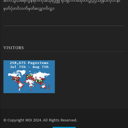
ဆက်သွယ်ရေးကွန်ရက်ကိုအသုံးပြု၍ ရုပ်ရှင်ကားထုတ်လွှင့်ပြသခြင်းလုပ်ငန်း
မှတ်ပုံတင်လက်မှတ်လျှောက်လွှာ
VISITORS
© Copyright
MOI
2024. All Rights Reserved.