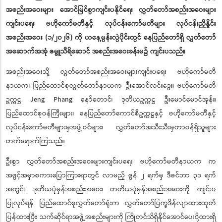
အစည်းအဝေးများ အောင်မြင်စွာကျင်းပနိုင်ရေး လွှတ်တော်အစည်းအဝေးများ
ကျင်းပရေး ဗဟိုကော်မတီနှင့် လုပ်ငန်းကော်မတီများ လုပ်ငန်းညှိနှိုင်း
အစည်းအဝေး (၁/၂၀၂၆) ကို ယနေ့မွန်းလွဲပိုင်းတွင် နေပြည်တော်ရှိ လွှတ်တော်
အဆောက်အအုံ ဇမ္ဗူသီရိဆောင် အစည်းအဝေးခန်းမ၌ ကျင်းပသည်။
အစည်းအဝေးသို့ လွှတ်တော်အစည်းအဝေးများကျင်းပရေး ဗဟိုကော်မတီ
နာယက၊ ပြည်ထောင်စုလွှတ်တော်နာယက ဦးအောင်လင်းဒွေး၊ ဗဟိုကော်မတီ
ဥက္ကဋ္ဌ Jeng Phang နော်တောင်၊ ဒုတိယဥက္ကဋ္ဌ ဦးမောင်မောင်အုန်း၊
ပြည်ထောင်စုဝန်ကြီးများ၊ နေပြည်တော်ကောင်စီဥက္ကဋ္ဌနှင့် ဗဟိုကော်မတီနှင့်
လုပ်ငန်းကော်မတီများမှအဖွဲ့ဝင်များ၊ လွှတ်တော်အသီးသီးမှတာဝန်ရှိသူများ
တက်ရောက်ကြသည်။
ဦးစွာ လွှတ်တော်အစည်းအဝေးများကျင်းပရေး ဗဟိုကော်မတီနာယက က
အဖွင့်အမှာစကားပြောကြားရာတွင် လာမည့် ဇွန် ၂ ရက်မှ ဒီဇင်ဘာ ၃၁ ရက်
အတွင်း ဒုတိယပုံမှန်အစည်းအဝေး၊ တတိယပုံမှန်အစည်းအဝေးကို ကျင်းပ
ပြုလုပ်ရန် ပြည်ထောင်စုလွှတ်တော်ရုံးက လွှတ်တော်ပြက္ခဒိန်လျာထားထုတ်
ပြန်ထားပြီး သက်ဆိုင်ရာအဖွဲ့အစည်းများကို ကြိုတင်သိရှိနိုင်အောင်ပေးပို့ထားရှိ