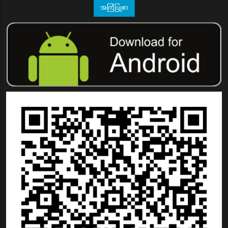
အကြံပြုစာ