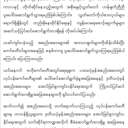
ကာလနှင့် တိုက်ဆိုင်နေသည့်အတွက် အစိုးရနှင့်လွှတ်တော် ဟန်ချက်ညီညီ
ပူးပေါင်းဆောင်ရွက်သွားရမည်ဖြစ်ပါကြောင်း၊ လွှတ်တော်ကိုယ်စားလှယ်များ
ရောက်ရှိချိန်တွင် တည်းခိုနေထိုင်နိုင်ရေးနှင့် ကျန်းမာရေးစောင့်ရှောက်မှုများ
အဆင်သင့်ပြင်ဆင်ဆောင်ရွက်ထားရှိရန် လိုအပ်ပါကြောင်း၊
ယခင်ကျင်းပခဲ့သည့် အစည်းအဝေးများ၏ အားသာချက်များကိုထိန်းသိမ်းပြီး
ကော်မတီဝင်များအနေဖြင့် စနစ်တကျ ပူးပေါင်းဆောင်ရွက်သွားကြရမည်ဖြစ်ပါ
ကြောင်း ပြောကြားသည်။
ယင်းနောက် ဗဟိုကော်မတီအတွင်းရေးမှူးက ပထမပုံမှန်အစည်းအဝေးတွင်
လုပ်ငန်းကော်မတီများ၏ ပေါင်းစပ်ဆောင်ရွက်ခဲ့မှုအခြေအနေနှင့် ဒုတိယပုံမှန်
အစည်းအဝေးများ အောင်မြင်စွာကျင်းပနိုင်ရေးအတွက် ကြိုတင်ပြင်ဆင်
ဆောင်ရွက်ထားရှိမှုအခြေအနေများကို ရှင်းလင်းတင်ပြသည်။
ဆက်လက်၍ အစည်းအဝေးသို့ တက်ရောက်လာကြသည့် လုပ်ငန်းကော်မတီ
များမှ တာဝန်ရှိသူများက ဒုတိယပုံမှန်အစည်းအဝေးများ အောင်မြင်စွာကျင်းပ
နိုင်ရေးအတွက် သက်ဆိုင်ရာကဏ္ဍအလိုက် စီမံဆောင်ရွက်ထားရှိမှု အခြေအနေ