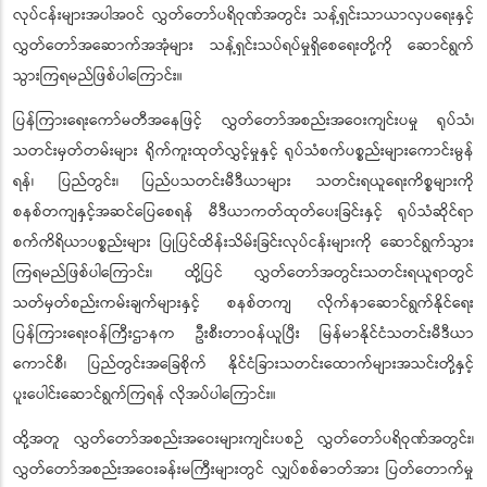
လုပ်ငန်းများအပါအဝင် လွှတ်တော်ပရိဝုဏ်အတွင်း သန့်ရှင်းသာယာလှပရေးနှင့်
လွှတ်တော်အဆောက်အအုံများ သန့်ရှင်းသပ်ရပ်မှုရှိစေရေးတို့ကို ဆောင်ရွက်
သွားကြရမည်ဖြစ်ပါကြောင်း။
ပြန်ကြားရေးကော်မတီအနေဖြင့် လွှတ်တော်အစည်းအဝေးကျင်းပမှု ရုပ်သံ၊
သတင်းမှတ်တမ်းများ ရိုက်ကူးထုတ်လွှင့်မှုနှင့် ရုပ်သံစက်ပစ္စည်းများကောင်းမွန်
ရန်၊ ပြည်တွင်း၊ ပြည်ပသတင်းမီဒီယာများ သတင်းရယူရေးကိစ္စများကို
စနစ်တကျနှင့်အဆင်ပြေစေရန် မီဒီယာကတ်ထုတ်ပေးခြင်းနှင့် ရုပ်သံဆိုင်ရာ
စက်ကိရိယာပစ္စည်းများ ပြုပြင်ထိန်းသိမ်းခြင်းလုပ်ငန်းများကို ဆောင်ရွက်သွား
ကြရမည်ဖြစ်ပါကြောင်း၊ ထို့ပြင် လွှတ်တော်အတွင်းသတင်းရယူရာတွင်
သတ်မှတ်စည်းကမ်းချက်များနှင့် စနစ်တကျ လိုက်နာဆောင်ရွက်နိုင်ရေး
ပြန်ကြားရေးဝန်ကြီးဌာနက ဦးစီးတာဝန်ယူပြီး မြန်မာနိုင်ငံသတင်းမီဒီယာ
ကောင်စီ၊ ပြည်တွင်းအခြေစိုက် နိုင်ငံခြားသတင်းထောက်များအသင်းတို့နှင့်
ပူးပေါင်းဆောင်ရွက်ကြရန် လိုအပ်ပါကြောင်း။
ထို့အတူ လွှတ်တော်အစည်းအဝေးများကျင်းပစဉ် လွှတ်တော်ပရိဝုဏ်အတွင်း၊
လွှတ်တော်အစည်းအဝေးခန်းမကြီးများတွင် လျှပ်စစ်ဓာတ်အား ပြတ်တောက်မှု