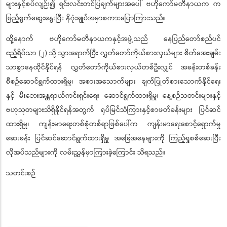
များနှင့်စပ်လျဉ်း၍ ရှင်းလင်းတင်ပြချက်များအပေါ် ဗဟိုကော်မတီနာယက က
ဖြည့်စွက်ဆွေးနွေးပြီး နိဂုံးချုပ်အမှာစကားပြောကြားသည်။
ထို့နောက် ဗဟိုကော်မတီနာယကနှင့်အဖွဲ့သည် နေပြည်တော်စည်ပင်
ဧည့်ရိပ်သာ (၂) သို့ သွားရောက်ပြီး လွှတ်တော်ကိုယ်စားလှယ်များ စိတ်အေးချမ်း
သာစွာနေထိုင်နိုင်ရန် လွှတ်တော်ကိုယ်စားလှယ်တစ်ဦးလျှင် အခန်းတစ်ခန်း
စီစဉ်ဆောင်ရွက်ထားရှိမှု၊ အစားအသောက်များ ချက်ပြုတ်စားသောက်နိုင်ရေး
နှင့် မီးဘေးအန္တရာယ်ကင်းရှင်းရေး ဆောင်ရွက်ထားရှိမှု၊ နေ့စဉ်သတင်းများနှင့်
ဗဟုသုတများသိရှိနိုင်ရန်အတွက် ရုပ်မြင်သံကြားနှင့်စာဖတ်ခန်းများ ပြင်ဆင်
ထားရှိမှု၊ ကျန်းမာရေးတစ်စုံတစ်ရာဖြစ်ပေါ်က ကျန်းမာရေးစောင့်ရှောက်မှု
ဆေးခန်း ပြင်ဆင်ဆောင်ရွက်ထားရှိမှု အခြေအနေများကို ကြည့်ရှုစစ်ဆေးပြီး
လိုအပ်သည်များကို လမ်းညွှန်မှာကြားခဲ့ကြောင်း သိရသည်။
သတင်းစဉ်