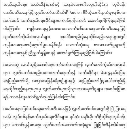
ဆက်သွယ်ရေး၊ အသံထိန်းစနစ်နှင့် ဆန္ဒမဲပေးစက်ခလုတ်ဆိုင်ရာ လုပ်ငန်း
ကော်မတီအနေဖြင့် လွှတ်တော်အသီးသီးရှိ Audio ၊ ဗီဒီယိုဆက်သွယ်မှုစနစ်များ
အပါအဝင် ဆက်သွယ်ရေးလိုင်းများကောင်းမွန်အောင် ဆောင်ရွက်ကြရမည်ဖြစ်
ပါကြောင်း၊ ကျန်းမာရေးနှင့်အစားအသောက်စစ်ဆေးရေးကော်မတီအနေဖြင့်
လွှတ်တော်ကိုယ်စားလှယ်များ စုပေါင်းတည်းခိုနေထိုင်သည့်နေရာများတွင်
ကျန်းမာရေးစောင့်ရှောက်မှုပေးနိုင်ရန်၊ သောက်သုံးရေ၊ စားသောက်မှုများကို
ကျန်းမာရေးနှင့် ညီညွတ်မှုရှိစေရန် ဆောင်ရွက်ကြရမည်ဖြစ်ပါကြောင်း။
အလားတူ သယ်ယူပို့ဆောင်ရေးကော်မတီအနေဖြင့် လွှတ်တော်ကိုယ်စားလှယ်
များ လွှတ်တော်အစည်းအဝေးတက်ရောက်ရန် သက်ဆိုင်ရာ မဲဆန္ဒနယ်မြေမှ
နေပြည်တော်သို့ အသွားအပြန်ခရီးစဉ်များနှင့် နေပြည်တော်၌စုပေါင်းတည်းခို
နေထိုင်သည့်နေရာများမှ လွှတ်တော်များသို့သွားလာရေးကိစ္စများ အဆင်ပြေစေ
ရန် တာဝန်ယူဆောင်ရွက်ရမည်ဖြစ်ပါကြောင်း။
အခမ်းအနားပြင်ဆင်ရေးကော်မတီအနေဖြင့် လွှတ်တော်ဝင်းအတွင်းရှိ မြို့ပြ၊ ရေ
သန့်၊ လျှပ်စစ်နှင့်ဆက်သွယ်ရေးလိုင်းများ၊ ရုပ်သံ၊ ရေဒီယို၊ တီဗွီဆိုင်ရာလုပ်ငန်း
များ ကောင်းမွန်စေရေး၊ လွှတ်တော်အဆောက်အအုံများ ပြုပြင်ထိန်းသိမ်းရေး