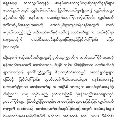
မရှိစေရန်၊ ဆက်သွယ်ရေးနှင့် ဆန္ဒမဲပေးစက်လုပ်ငန်းဆိုင်ရာကိစ္စရပ်များ
ဆောင်ရွက်ရာတွင် လျှပ်စစ်ဓာတ်အား ပြတ်တောက်မှုမရှိစေရန် လျှပ်စစ်ကဏ္ဍ
နှင့်ပတ်သက်ပြီး စနစ်တကျ ဆောင်ရွက်သွားကြစေလိုကြောင်း၊ လွှတ်တော်
ဒုတိယပုံမှန်အစည်းအဝေးကို အောင်မြင်စွာကျင်းပနိုင်ရန်အတွက် တက်
ရောက်လာကြသည့် ဗဟိုကော်မတီနှင့် လုပ်ငန်းကော်မတီများက သက်ဆိုင်ရာ
ကဏ္ဍအလိုက် ပူးပေါင်းဆောင်ရွက်သွားကြရမည်ဖြစ်ပါကြောင်း ပြော
ကြားသည်။
ထို့နောက် ဗဟိုကော်မတီဥက္ကဋ္ဌနှင့် ဒုတိယဥက္ကဋ္ဌတို့က တတိယအကြိမ် ပထမပုံ
မှန်အစည်းအဝေးကို အောင်အောင်မြင်မြင် ကျင်းပနိုင်ခဲ့ခြင်းသည် ကော်မတီဝင်
များအားလုံး၏ စုပေါင်းညီညွတ်မှု မိသားစုစိတ်ဓာတ်ဖြင့် ဆောင်ရွက်မှုများ
ကြောင့် ဖြစ်ပါကြောင်း၊ လွှတ်တော်ကိုယ်စားလှယ်များ ကျန်းမာရေးနှင့်
ပတ်သက်၍လည်း စောင့်ရှောက်မှုများ အချိန်မီ ဂရုတစိုက် ဆောင်ရွက်ပေးနိုင်ခဲ့
ပါကြောင်း၊ ယခု ကျင်းပမည့် ဒုတိယအကြိမ် ပုံမှန်အစည်းအဝေးများတွင်
ဥပဒေကြမ်းများ၊ ကြယ်ပွင့်ပြမေးခွန်းများ မေးမြန်းဆွေးနွေးခြင်းဖြင့် လွှတ်တော်
ကဏ္ဍကို အစစ်အမှန် စတင်အသက်သွင်းမည်ဖြစ်သည့်အတွက် အသံစနစ်များ
ပိုမိုကောင်းမွန်စေရန်လိုအပ်ပါ ကြောင်း၊ အစိုးရသစ် ရက် (၁၀၀) စီမံကိန်း