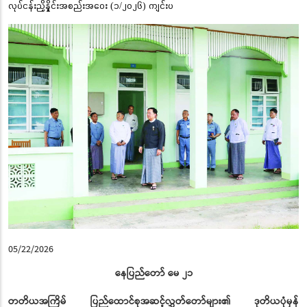
လုပ်ငန်းညှိနှိုင်းအစည်းအဝေး (၁/၂၀၂၆) ကျင်းပ
05/22/2026
နေပြည်တော် မေ ၂၁
တတိယအကြိမ် ပြည်ထောင်စုအဆင့်လွှတ်တော်များ၏ ဒုတိယပုံမှန်