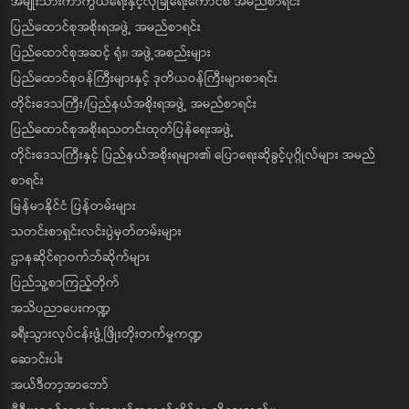
အမျိုးသားကာကွယ်ရေးနှင့်လုံခြုံရေးကောင်စီ အမည်စာရင်း
ပြည်ထောင်စုအစိုးရအဖွဲ့ အမည်စာရင်း
ပြည်ထောင်စုအဆင့် ရုံး၊ အဖွဲ့အစည်းများ
ပြည်ထောင်စုဝန်ကြီးများနှင့် ဒုတိယဝန်ကြီးများစာရင်း
တိုင်းဒေသကြီး/ပြည်နယ်အစိုးရအဖွဲ့ အမည်စာရင်း
ပြည်ထောင်စုအစိုးရသတင်းထုတ်ပြန်ရေးအဖွဲ့
တိုင်းဒေသကြီးနှင့် ပြည်နယ်အစိုးရများ၏ ပြောရေးဆိုခွင့်ပုဂ္ဂိုလ်များ အမည်
စာရင်း
မြန်မာနိုင်ငံ ပြန်တမ်းများ
သတင်းစာရှင်းလင်းပွဲမှတ်တမ်းများ
ဌာနဆိုင်ရာဝက်ဘ်ဆိုက်များ
ပြည်သူ့စာကြည့်တိုက်
အသိပညာပေးကဏ္ဍ
ခရီးသွားလုပ်ငန်းဖွံ့ဖြိုးတိုးတက်မှုကဏ္ဍ
ဆောင်းပါး
အယ်ဒီတာ့အာဘော်