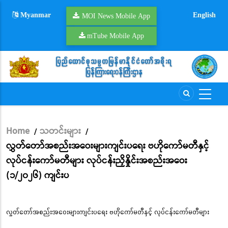
Skip
Myanmar
English
to
MOI News Mobile App
main
mTube Mobile App
content
Home
သတင်းများ
/
/
Breadcrumb
လွှတ်တော်အစည်းအဝေးများကျင်းပရေး ဗဟိုကော်မတီနှင့်
လုပ်ငန်းကော်မတီများ လုပ်ငန်းညှိနှိုင်းအစည်းအဝေး
(၁/၂၀၂၆) ကျင်းပ
လွှတ်တော်အစည်းအဝေးများကျင်းပရေး ဗဟိုကော်မတီနှင့် လုပ်ငန်းကော်မတီများ