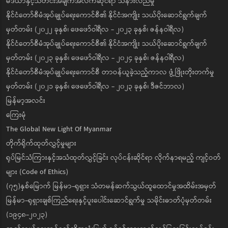
မီဒီယာနှင့်သတင်းအချက်အလက်ဆိုင်ရာ သိနားလည်မှု
နိုင်ငံတော်စီမံအုပ်ချုပ်ရေးကောင်စီ၏ နိုင်ငံအကျိုး သယ်ပိုးဆောင်ရွက်ချက်
မှတ်တမ်း (၂၀၂၂ ခုနှစ်၊ ဖေဖော်ဝါရီလ - ၂၀၂၃ ခုနှစ်၊ ဇန်နဝါရီလ)
နိုင်ငံတော်စီမံအုပ်ချုပ်ရေးကောင်စီ၏ နိုင်ငံအကျိုး သယ်ပိုးဆောင်ရွက်ချက်
မှတ်တမ်း (၂၀၂၃ ခုနှစ်၊ ဖေဖော်ဝါရီလ - ၂၀၂၄ ခုနှစ်၊ ဇန်နဝါရီလ)
နိုင်ငံတော်စီမံအုပ်ချုပ်ရေးကောင်စီ တာဝန်ယူခဲ့သည့်ကာလ ဖွံ့ဖြိုးတိုးတက်မှု
မှတ်တမ်း (၂၀၂၁ ခုနှစ်၊ ဖေဖော်ဝါရီလ - ၂၀၂၃ ခုနှစ်၊ ဒီဇင်ဘာလ)
မြန်မာ့အလင်း
ကြေးမုံ
The Global New Light Of Myanmar
တိုက်ရိုက်ထုတ်လွှင့်မှုများ
ရုပ်မြင်သံကြားနှင့်အသံထုတ်လွှင့်ခြင်း လုပ်ငန်းဆိုင်ရာ လိုက်နာရမည့် ကျင့်ဝတ်
များ (Code of Ethics)
(၇၅)နှစ်မြောက် မြန်မာ-ရုရှား သံတမန်ဆက်သွယ်ထူထောင်မှုအထိမ်းအမှတ်
မြန်မာ-ရုရှားချစ်ကြည်ရေးနှင့်ပူးပေါင်းဆောင်ရွက်မှု သမိုင်းဓာတ်ပုံမှတ်တမ်း
(၁၉၄၈-၂၀၂၃)