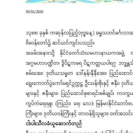
05/01/2026
၁၃၈၈ ခုနှစ် ကဆုန်လပြည့်(ဗုဒ္ဓနေ့) ဓမ္မသဘင်မင်္ဂ
ဗိမာန်တော်၌ ဆင်ယင်ကျင်းပသည်။
အခမ်းအနားသို့ နိုင်ငံတော်သံဃမဟာနာယကအဖွဲ့ တွဲဖ
အဂ္ဂမဟာပဏ္ဍိတ၊ ဒွိပိဋကဓရ ပိဋကတ္တယပါရဂူ ဘဒ္ဒန္တသိရီ
စမ်းအေး၊ ဒုတိယသမ္မတ ဒေါ်နန်းနီနီအေး၊ ပြည်ထောင်စုတရာ
ရွေးကောက်ပွဲကော်မရှင်ဥက္ကဋ္ဌ ဦးသန်းစိုးနှင့် ဇနီး၊ ဒ
များနှင့် ဇနီးများ၊ ပြည်ထောင်စုစာရင်းစစ်ချုပ်၊ ကာကွ
ကွပ်ကဲရေးမှူး (ကြည်း၊ ရေ၊ လေ)၊ မြန်မာနိုင်ငံတော်ဗဟိ
ကြီးများ၊ ဒုတိယဝန်ကြီးနှင့် တာဝန်ရှိသူများ၊ ဝတ်အ
ငါးပါးသီလခံယူဆောက်တည်