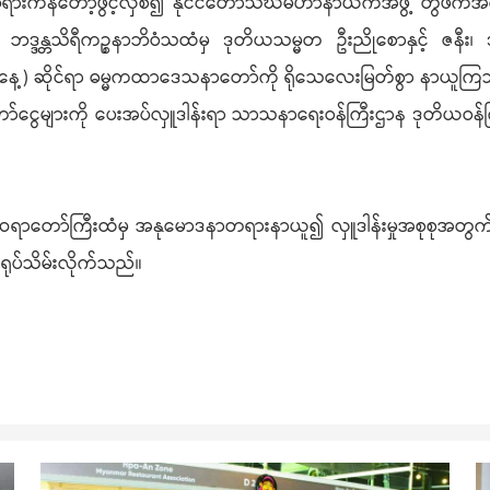
ရားကန်တော့ဖွင့်လှစ်၍ နိုင်ငံတော်သံဃမဟာနာယကအဖွဲ့ တွဲဖက်အကျိ
် ဘဒ္ဒန္တသိရီကဉ္စနာဘိဝံသထံမှ ဒုတိယသမ္မတ ဦးညိုစောနှင့် ဇနီး၊
္ဓနေ့) ဆိုင်ရာ ဓမ္မကထာဒေသနာတော်ကို ရိုသေလေးမြတ်စွာ နာယူက
ော်ငွေများကို ပေးအပ်လှူဒါန်းရာ သာသနာရေးဝန်ကြီးဌာန ဒုတိယ
ုပ်ဆရာတော်ကြီးထံမှ အနုမောဒနာတရားနာယူ၍ လှူဒါန်းမှုအစုစုအတွက်
 ရုပ်သိမ်းလိုက်သည်။