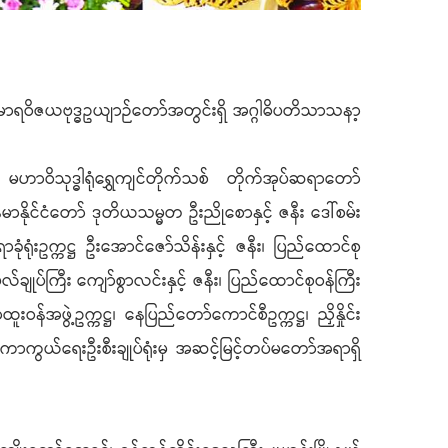
မာရဝိဇယဗုဒ္ဓဥယျာဉ်တော်အတွင်းရှိ အဂ္ဂါဓိပတိသာသနာ့
ဟာဝိသုဒ္ဓါရုံရွှေကျင်တိုက်သစ် တိုက်အုပ်ဆရာတော်
ာနိုင်ငံတော် ဒုတိယသမ္မတ ဦးညိုစောနှင့် ဇနီး ဒေါ်စမ်း
ံရုံးဥက္ကဋ္ဌ ဦးအောင်ဇော်သိန်းနှင့် ဇနီး၊ ပြည်ထောင်စု
်ချုပ်ကြီး ကျော်စွာလင်းနှင့် ဇနီး၊ ပြည်ထောင်စုဝန်ကြီး
န်အဖွဲ့ဥက္ကဋ္ဌ၊ နေပြည်တော်ကောင်စီဥက္ကဋ္ဌ၊ ညှိနှိုင်း
၊ ကာကွယ်ရေးဦးစီးချုပ်ရုံးမှ အဆင့်မြင့်တပ်မတော်အရာရှိ