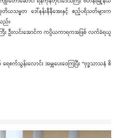
ုးတော်ဆောင်၊ ရန်ကုန်တိုင်းဒေသကြီး ဗဟန်းမြို့နယ်
 ဒုတိယသမ္မတ ဒေါ်နန်းနီနီအေးနှင့် ဧည့်ပရိသတ်များက
ြသည်။
ဝန်ကြီး ဦးလင်းအောင်က ကပ္ပိယကာရကအဖြစ် လက်ခံရယူ
 ရေစက်သွန်းလောင်း အမျှပေးဝေကြပြီး “ဗုဒ္ဓသာသနံ စိ