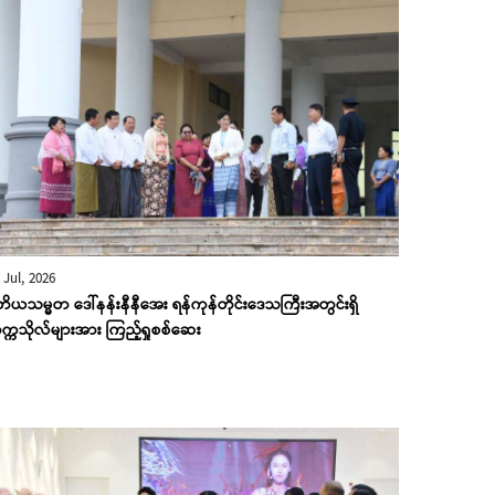
 Jul, 2026
တိယသမ္မတ ဒေါ်နန်းနီနီအေး ရန်ကုန်တိုင်းဒေသကြီးအတွင်းရှိ
္ကသိုလ်များအား ကြည့်ရှုစစ်ဆေး