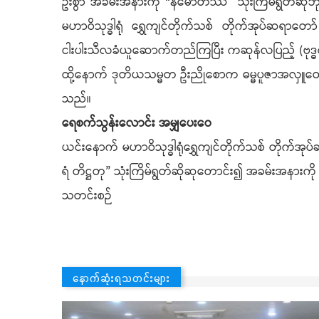
ဦးစွာ အခမ်းအနားကို “နမောတဿ” သုံးကြိမ်ရွတ်ဆိုဘု
မဟာဝိသုဒ္ဓါရုံ ရွှေကျင်တိုက်သစ် တိုက်အုပ်ဆရာတော
ငါးပါးသီလခံယူဆောက်တည်ကြပြီး ကဆုန်လပြည့် (ဗုဒ
ထို့နောက် ဒုတိယသမ္မတ ဦးညိုစောက ဓမ္မပူဇာအလှူတ
သည်။
ရေစက်သွန်းလောင်း အမျှပေးဝေ
ယင်းနောက် မဟာဝိသုဒ္ဓါရုံရွှေကျင်တိုက်သစ် တိုက်အ
ရံ တိဋ္ဌတု” သုံးကြိမ်ရွတ်ဆိုဆုတောင်း၍ အခမ်းအနားကို
သတင်းစဉ်
နောက်ဆုံးရသတင်းများ