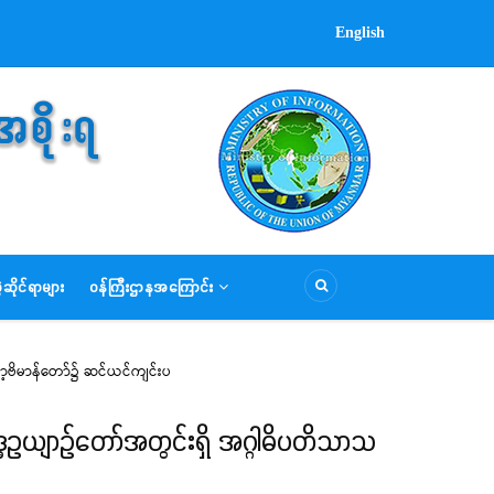
English
ဆိုင်ရာများ
ဝန်ကြီးဌာနအကြောင်း
နာ့ဗိမာန်တော်၌ ဆင်ယင်ကျင်းပ
္ဓဥယျာဉ်တော်အတွင်းရှိ အဂ္ဂါဓိပတိသာသ