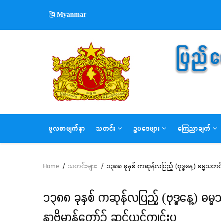
Skip
Myanmar
to
main
content
MAIN
မူလစာမျက်နှာ
သတင်း
ဥပဒေများ
ကြေညာချက်
NAVIGATION
Home
/
သတင်းများ
/
၁၃၈၈ ခုနှစ် ကဆုန်လပြည့် (ဗုဒ္ဓနေ့) ဓမ္မ
Breadcrumb
၁၃၈၈ ခုနှစ် ကဆုန်လပြည့် (ဗုဒ္ဓနေ့) ဓ
နာ့ဗိမာန်တော်၌ ဆင်ယင်ကျင်းပ