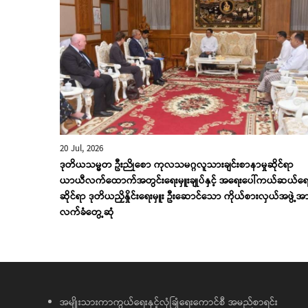
20 Jul, 2026
ဒုတိယသမ္မတ ဦးညိုစော ကုလသမဂ္ဂလူသားချင်းစာနာမှုဆိုင်ရာ
ယာယီလက်ထောက်အတွင်းရေးမှူးချုပ်နှင့် အရေးပေါ်ကယ်ဆယ်ရေ
ဆိုင်ရာ ဒုတိယညှိနှိုင်းရေးမှူး ဦးဆောင်သော ကိုယ်စားလှယ်အဖွဲ့အ
လက်ခံတွေ့ဆုံ
အမျိုးသားကာကွယ်ရေးနှင့်လုံခြုံရေးကောင်စီ အမည်စာရင်း