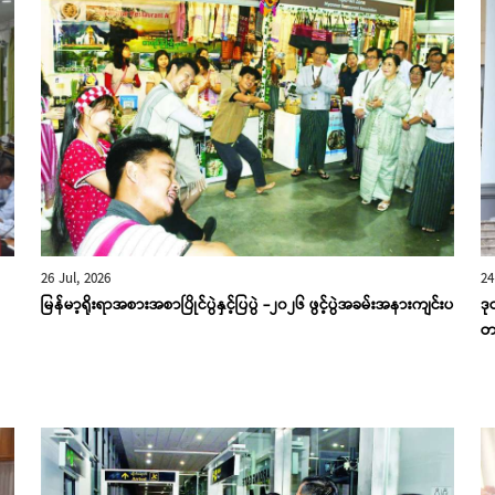
26 Jul, 2026
24
မြန်မာ့ရိုးရာအစားအစာပြိုင်ပွဲနှင့်ပြပွဲ -၂၀၂၆ ဖွင့်ပွဲအခမ်းအနားကျင်းပ
ဒု
တက