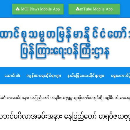
MOI News Mobile App
mTube Mobile App
ဆောင်းပါး
ကျန်းမာရေးဆိုင်ရာများ
နယ်မြေဒေသဆိုင်ရာများ
ရွေးကောက်ပွဲ
သဘင်မင်္ဂလာအခမ်းအနား နေပြည်တော် မာရဝိဇယဗုဒ္ဓဥယျာဉ်တော်အတွင်းရှိ အဂ္ဂါဓိပတိသာသ
မ္မသဘင်မင်္ဂလာအခမ်းအနား နေပြည်တော် မာရဝိဇယဗုဒ