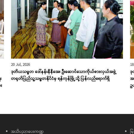
20 Jul, 2026
18
ဒုတိယသမ္မတ ဒေါ်နန်းနီနီအေး ဦးဆောင်သောကိုယ်စားလှယ်အဖွဲ့
ဒု
း
တရုတ်ပြည်သူ့သမ္မတနိုင်ငံမှ ရန်ကုန်မြို့သို့ ပြန်လည်ရောက်ရှိ
အရ
ား
ဥယ
အသိပညာပေးကဏ္ဍ
မြ