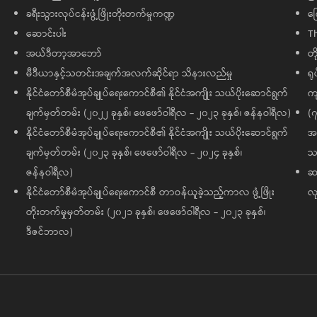
ခရီးသွားလုပ်ငန်းဖွံ့ဖြိုးတိုးတက်မှုကဏ္ဍ
ကြ
ဆောင်းပါး
T
အယ်ဒီတာ့အာဘော်
တိ
မီဒီယာနှင့်သတင်းအချက်အလက်ဆိုင်ရာ သိနားလည်မှု
ရု
နိုင်ငံတော်စီမံအုပ်ချုပ်ရေးကောင်စီ၏ နိုင်ငံအကျိုး သယ်ပိုးဆောင်ရွက်
ကျ
ချက်မှတ်တမ်း (၂၀၂၂ ခုနှစ်၊ ဖေဖော်ဝါရီလ - ၂၀၂၃ ခုနှစ်၊ ဇန်နဝါရီလ)
(၇
နိုင်ငံတော်စီမံအုပ်ချုပ်ရေးကောင်စီ၏ နိုင်ငံအကျိုး သယ်ပိုးဆောင်ရွက်
အထ
ချက်မှတ်တမ်း (၂၀၂၃ ခုနှစ်၊ ဖေဖော်ဝါရီလ - ၂၀၂၄ ခုနှစ်၊
သမ
ဇန်နဝါရီလ)
ဆက
နိုင်ငံတော်စီမံအုပ်ချုပ်ရေးကောင်စီ တာဝန်ယူခဲ့သည့်ကာလ ဖွံ့ဖြိုး
လု
တိုးတက်မှုမှတ်တမ်း (၂၀၂၁ ခုနှစ်၊ ဖေဖော်ဝါရီလ - ၂၀၂၃ ခုနှစ်၊
ဒီဇင်ဘာလ)