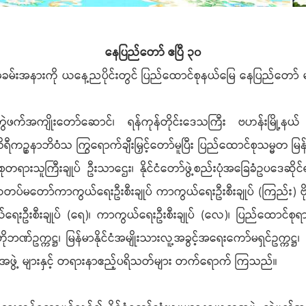
နေပြည်တော် ဧပြီ ၃၀
လာအခမ်းအနားကို ယနေ့ညပိုင်းတွင် ပြည်ထောင်စုနယ်မြေ နေပြည်တော် 
က်အကျိုးတော်ဆောင်၊ ရန်ကုန်တိုင်းဒေသကြီး ဗဟန်းမြို့နယ် မ
ကဉ္စနာဘိဝံသ ကြွရောက်ချီးမြှင့်တော်မူပြီး ပြည်ထောင်စုသမ္မတ မြန်မ
းသူကြီးချုပ် ဦးသာဌေး၊ နိုင်ငံတော်ဖွဲ့စည်းပုံအခြေခံဥပဒေဆိုင်ရာခု
ုတိယတပ်မတော်ကာကွယ်ရေးဦးစီးချုပ် ကာကွယ်ရေးဦးစီးချုပ် (ကြည်း) ဗိုလ
ယ်ရေးဦးစီးချုပ် (ရေ)၊ ကာကွယ်ရေးဦးစီးချုပ် (လေ)၊ ပြည်ထောင်စုရာထူးဝ
ုဘဏ်ဥက္ကဋ္ဌ၊ မြန်မာနိုင်ငံအမျိုးသားလူ့အခွင့်အရေးကော်မရှင်ဥက္ကဋ္ဌ
သင်းအဖွဲ့ များနှင့် တရားနာဧည့်ပရိသတ်များ တက်ရောက် ကြသည်။