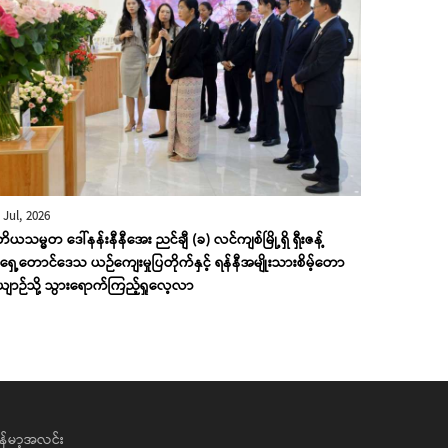
 Jul, 2026
တိယသမ္မတ ဒေါ်နန်းနီနီအေး ညင်ချီ (ခ) လင်ကျစ်မြို့ရှိ ရှီးဇန့်
ှေ့တောင်ဒေသ ယဉ်ကျေးမှုပြတိုက်နှင့် ရန်နီအမျိုးသားစိမ့်တော
ျာဉ်သို့ သွားရောက်ကြည့်ရှုလေ့လာ
န်မာ့အလင်း