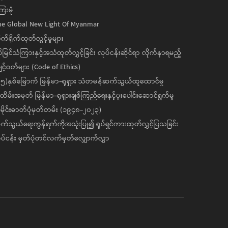
ေးမုံ
he Global New Light Of Myanmar
ုက်ရိုက်ထုတ်လွှင့်မှုများ
ပ်မြင်သံကြားနှင့်အသံထုတ်လွှင့်ခြင်း လုပ်ငန်းဆိုင်ရာ လိုက်နာရမည့်
င့်ဝတ်များ (Code of Ethics)
၅)နှစ်မြောက် မြန်မာ-ရုရှား သံတမန်ဆက်သွယ်ထူထောင်မှု
ိမ်းအမှတ် မြန်မာ-ရုရှားချစ်ကြည်ရေးနှင့်ပူးပေါင်းဆောင်ရွက်မှု
ိုင်းဓာတ်ပုံမှတ်တမ်း (၁၉၄၈-၂၀၂၃)
်သွယ်ရေးကွန်ရက်ကိုအသုံးပြု၍ ရုပ်ရှင်ကားထုတ်လွှင့်ပြသခြင်း
ပ်ငန်း မှတ်ပုံတင်လက်မှတ်လျှောက်လွှာ