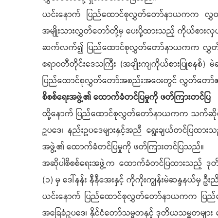
ယင်းနောက် ပြည်ထောင်စုလွှတ်တော်နာယကက လွှတ်တေ
အမျိုးသားလွှတ်တော်တို့မှ ပေးပို့ထားသည့် ကိုယ်စာ
ဆက်လက်၍ ပြည်ထောင်စုလွှတ်တော်နာယကက လွှတ်တော်က
ဧရာဝတီတိုင်းဒေသကြီး (အချိုးကျကိုယ်စားပြုစနစ်) မဲ
ပြည်ထောင်စုလွှတ်တော်အစည်းအဝေးတွင် လွှတ်တေ
စိစစ်ရေးအဖွဲ့၏ ထောက်ခံတင်ပြမှုကို ဖတ်ကြားတင်ပြ
ထို့နောက် ပြည်ထောင်စုလွှတ်တော်နာယကက သက်ဆိုင်ရာ လ
ဥပဒေ၊ နည်းဥပဒေများနှင့်အညီ ရွေးချယ်တင်ပြထားသည
အဖွဲ့၏ ထောက်ခံတင်ပြမှုကို ဖတ်ကြားတင်ပြသည်။
အဆိုပါစိစစ်ရေးအဖွဲ့က ထောက်ခံတင်ပြထားသည့် ဒုတိယသမ
(၁) မှ ဒေါ်နန်း နီနီအေးနှင့် ကိုကိုးကျွန်းမဲဆန္ဒနယ်မှ ဦး
ယင်းနောက် ပြည်ထောင်စုလွှတ်တော်နာယကက ပြည်ထောင်စု
အခြေခံဥပဒေ၊ နိုင်ငံတော်သမ္မတနှင့် ဒုတိယသမ္မတများ