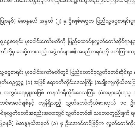
တ်တော်၏ သဘောတူညီချက် ရယူဆောင်ရွက်သွားမည်ဖြစ်ကြောင်း က
ုစနစ်) မဲဆန္ဒနယ် အမှတ် (၂) မှ ဦးချစ်ဆွေက ပြည်သူ့ငွေစာရင်းပူးပေါ
စာရင်း ပူးပေါင်းကော်မတီကို ပြည်ထောင်စုလွှတ်တော်ဆိုင်ရာနည်း
်တော်တို့မှ ပေးပို့ထားသည့် အဖွဲ့ဝင်များ၏ အမည်စာရင်းကို ဖတ်ကြား
ာရင်း ပူးပေါင်းကော်မတီတွင် ပြည်ထောင်စုလွှတ်တော်ဆိုင်ရာ နည
က္ကဋ္ဌ (၁) အဖြစ် ဧရာဝတီတိုင်းဒေသကြီး (အချိုးကျကိုယ်စားပြုစန
အတွင်းရေးမှူးအဖြစ် တနင်္သာရီတိုင်းဒေသကြီး (မဲအများဆုံးရသူ အ
တင်အောင်ချစ်နှင့် ကျန်ရှိသည့် လွှတ်တော်ကိုယ်စားလှယ် ၁၀ ဦးက
်ထောင်စုလွှတ်တော်အစည်းအဝေးတွင် လွှတ်တော်၏ သဘောတူညီချက်
ုစနစ်) မဲဆန္ဒနယ်အမှတ် (၁) မှ ဦးအောင်တင်မြင့်က လွှတ်တော်ကိုယ်