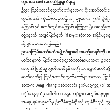
လွှတ်တော်၏ အတည်ပြုချက်ရယူ
ဦးစွာ ပြည်ထောင်စုလွှတ်တော်နာယက ဦးအောင်လင်းဒွ
လွှတ်တော် ကိုယ်စားလှယ်ဦးရေ စုစုပေါင်း ၅၈၆
ကြောင်းနှင့် စတင်ကျင်းပကြောင်းကြေညာပြီး အစည
ထို့နောက် ကချင်ပြည်နယ် (မဲအများဆုံးရသူ အနိုင်ယူစန
သို့ ရှင်းလင်းတင်ပြသည်၊၊
ဥပဒေကြမ်းကော်မတီအဖွဲ့ဝင်များ၏ အမည်စာရင်းကို ဖ
ယင်းနောက် ပြည်ထောင်စုလွှတ်တော်နာယကက ဥပဒေကြမ်းပူ
အတွက် ပြည်သူ့လွှတ်တော်နှင့် အမျိုးသားလွှတ်တော်တ
ဆက်လက်၍ ပြည်ထောင်စုလွှတ်တော်နာယကက ပြည်ထောင်စ
နာယက Jeng Phang နော်တောင်၊ ဒုတိယဥက္ကဋ္ဌ (၁) အဖြစ်
ဒဂုံမဲဆန္ဒနယ်မှ ဒေါက်တာ နန္ဒကျော်စွာ၊ အတွင်းရေးမှူး
အမရပူရမဲဆန္ဒနယ်မှ ဦးသိန်းထွန်းဦးနှင့် ကျန်ရှိသည့်