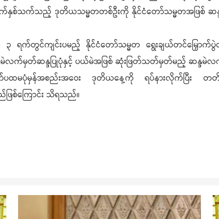
်နှစ်သက်သည့် ဒုတိယသမ္မတတစ်ဦးကို နိုင်ငံတော်သမ္မတအဖြစ် ဆန္ဒမဲ
ွင်ကျင်းပမည့် နိုင်ငံတော်သမ္မတ ရွေးချယ်တင်မြှောက်ပွဲတွင်
လက်မှတ်ဆန္ဒပြုပုံနှင့် ပယ်မဲအဖြစ် ဆုံးဖြတ်သတ်မှတ်မည့် ဆန္ဒမဲလက
ပထမပုံမှန်အစည်းအဝေး ဒုတိယနေ့ကို ရပ်နားလိုက်ပြီး တတိယအ
းမည်ဖြစ်ကြောင်း သိရသည်။