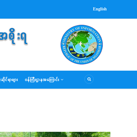
English
ဆိုင်ရာများ
ဝန်ကြီးဌာနအကြောင်း