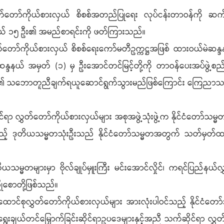
ာ်ကိုယ်စားလှယ် စိစစ်အတည်ပြုရေး လုပ်ငန်းတာဝန်ကို ဆက်လက်
းလှယ် ၁၅ ဦး၏ အမည်စာရင်းကို ဖတ်ကြားသည်။
ိုယ်စားလှယ် စိစစ်ရေးကော်မတီဥက္ကဋ္ဌအဖြစ် ထားဝယ်မဲဆန္ဒနယ
ဆန္ဒနယ် အမှတ် (၁) မှ ဦးအောင်တင်မြင့်တို့ကို တာဝန်ပေးအပ်ဖွဲ့စည
ာ်၏ သဘောတူညီချက်ရယူဆောင်ရွက်သွားမည်ဖြစ်ကြောင်း ကြေညာသ
ွှတ်တော်ကိုယ်စားလှယ်များ အစုအဖွဲ့သုံးဖွဲ့က နိုင်ငံတော်သမ္မတနှ
့် ဒုတိယသမ္မတသုံးဦးသည် နိုင်ငံတော်သမ္မတအတွက် သတ်မှတ်ထားသည့
္မတများမှာ ဗိုလ်ချုပ်မှူးကြီး မင်းအောင်လှိုင်၊ ကရင်ပြည်နယ်လ
ညိုစောတို့ဖြစ်သည်။
လွှတ်တော်ကိုယ်စားလှယ်များ အားလုံးပါဝင်သည့် နိုင်ငံတော်သမ္မ
 ရွေးချယ်တင်မြှောက်ခြင်းဆိုင်ရာဥပဒေများနှင့်အညီ သက်ဆိုင်ရာ လွ