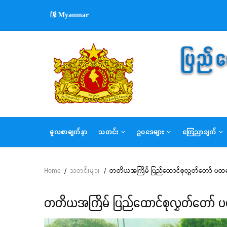
Skip
Myanmar
to
main
content
MAIN
မူလစာမျက်နှာ
သတင်း
ဥပဒေများ
ကြေညာချက်
NAVIGATION
Home
/
သတင်းများ
/
တတိယအကြိမ် ပြည်ထောင်စုလွှတ်တော် ပထမပ
Breadcrumb
တတိယအကြိမ် ပြည်ထောင်စုလွှတ်တော် ပ