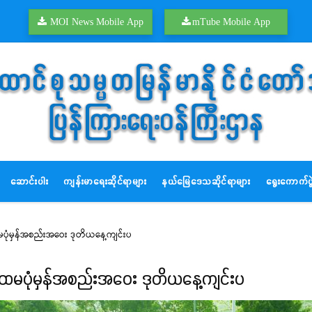
MOI News Mobile App
mTube Mobile App
ဆောင်းပါး
ကျန်းမာရေးဆိုင်ရာများ
နယ်မြေဒေသဆိုင်ရာများ
ရွေးကောက်ပွဲ
ုံမှန်အစည်းအဝေး ဒုတိယနေ့ကျင်းပ
ထမပုံမှန်အစည်းအဝေး ဒုတိယနေ့ကျင်းပ