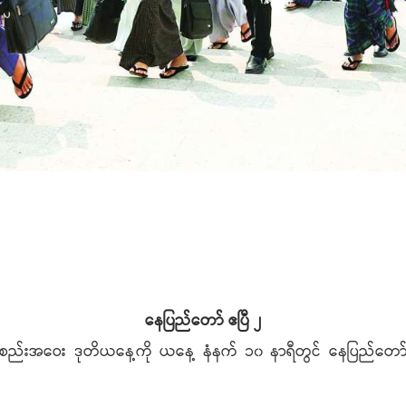
နေပြည်တော် ဧပြီ ၂
စည်းအဝေး ဒုတိယနေ့ကို ယနေ့ နံနက် ၁၀ နာရီတွင် နေပြည်တော်