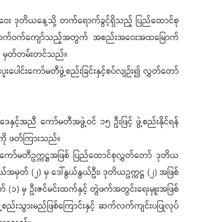
ဒုတိယနေ့သို့ တက်ရောက်ခွင့်ရှိသည့် ပြည်ထောင်စု
င့် ထက်ဝက်ကျော်သည့်အတွက် အစည်းအဝေးအထမြောက်
၍ မှတ်တမ်းတင်သည်။
ပေါင်းကော်မတီဖွဲ့စည်းခြင်းနှင့်စပ်လျဉ်း၍ လွှတ်တော်
်အညီ ကော်မတီအဖွဲ့ဝင် ၁၅ ဦးဖြင့် ဖွဲ့စည်းနိုင်ရန်
်းကို ဖတ်ကြားသည်။
ော်မတီဥက္ကဋ္ဌအဖြစ် ပြည်ထောင်စုလွှတ်တော် ဒုတိယ
မှတ် (၂) မှ ဒေါ်နွယ်နွယ်ဦး၊ ဒုတိယဥက္ကဋ္ဌ (၂) အဖြစ်
တ် (၁) မှ ဦးဇင်မင်းထက်နှင့် တွဲဖက်အတွင်းရေးမှူးအဖြစ်
ွဲ့စည်းသွားမည်ဖြစ်ကြောင်းနှင့် ဆက်လက်ကျင်းပပြုလုပ်