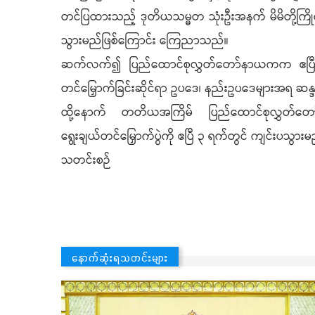
တင်ပြထားသည့် ဒုတိယသမ္မတ သုံးဦးအနက် မိမိတို့ကြိုက
သွားမည်ဖြစ်ကြောင်း ကြေညာသည်။
ဆက်လက်၍ ပြည်ထောင်စုလွှတ်တော်နာယကက ဧပြီ ၃ ရက်တ
တင်မြှောက်ခြင်းဆိုင်ရာ ဥပဒေ၊ နည်းဥပဒေများအရ ဆန္ဒမဲ
ထို့နောက် တတိယအကြိမ် ပြည်ထောင်စုလွှတ်တော်
ရွေးချယ်တင်မြှောက်ပွဲကို ဧပြီ ၃ ရက်တွင် ကျင်းပသွာ
သတင်းစဉ်
နောက်ဆုံးရသတင်းများ