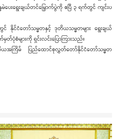
ပေးရွေးချယ်တင်မြှောက်ပွဲကို ဧပြီ ၃ ရက်တွင် ကျင်းပ
 နိုင်ငံတော်သမ္မတနှင့် ဒုတိယသမ္မတများ ရွေးချယ်
်မှတ်ပုံစံများကို ရှင်းလင်းပြောကြားသည်။
ကြိမ် ပြည်ထောင်စုလွှတ်တော်နိုင်ငံတော်သမ္မတ