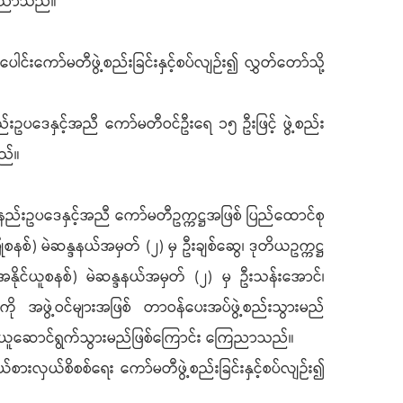
ြေညာသည်။
င်းကော်မတီဖွဲ့စည်းခြင်းနှင့်စပ်လျဉ်း၍ လွှတ်တော်သို့
ဥပဒေနှင့်အညီ ကော်မတီဝင်ဦးရေ ၁၅ ဦးဖြင့် ဖွဲ့စည်း
သည်။
်းဥပဒေနှင့်အညီ ကော်မတီဥက္ကဋ္ဌအဖြစ် ပြည်ထောင်စု
စ်) မဲဆန္ဒနယ်အမှတ် (၂) မှ ဦးချစ်ဆွေ၊ ဒုတိယဥက္ကဋ္ဌ
နိုင်ယူစနစ်) မဲဆန္ဒနယ်အမှတ် (၂) မှ ဦးသန်းအောင်၊
ို အဖွဲ့ဝင်များအဖြစ် တာဝန်ပေးအပ်ဖွဲ့စည်းသွားမည်
 ရယူဆောင်ရွက်သွားမည်ဖြစ်ကြောင်း ကြေညာသည်။
စားလှယ်စိစစ်ရေး ကော်မတီဖွဲ့စည်းခြင်းနှင့်စပ်လျဉ်း၍