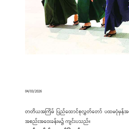
04/03/2026
တတိယအကြိမ် ပြည်ထောင်စုလွှတ်တော် ပထမပုံမှန်အ
အစည်းအဝေးခန်းမ၌ ကျင်းပသည်၊၊