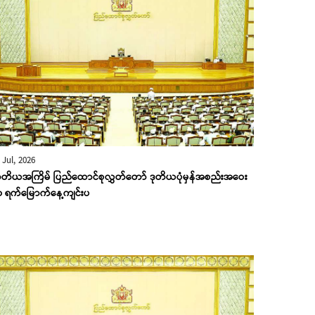
 Jul, 2026
တိယအကြိမ် ပြည်ထောင်စုလွှတ်တော် ဒုတိယပုံမှန်အစည်းအဝေး
၁ ရက်မြောက်နေ့ကျင်းပ