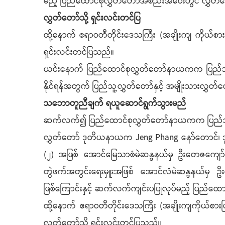
မည့် ပြည်ထောင်စုလွှတ်တော်အစည်းအဝေးတွင် လွှ
လွှတ်တော်သို့ ရှင်းလင်းတင်ပြ
ထို့နောက် ဧရာဝတီတိုင်းဒေသကြီး (အချိုးကျ ကိုယ်စားပြ
ရှင်းလင်းတင်ပြသည်။
ယင်းနောက် ပြည်ထောင်စုလွှတ်တော်နာယကက ပြည်သူ့ငွေ
နိုင်ရန်အတွက် ပြည်သူ့လွှတ်တော်နှင့် အမျိုးသားလွှတ
သဘောတူညီချက် ရယူဆောင်ရွက်သွားမည်
ဆက်လက်၍ ပြည်ထောင်စုလွှတ်တော်နာယကက ပြည်သူ့ငွေစ
လွှတ်တော် ဒုတိယနာယက Jeng Phang နော်တောင်၊ ဒုတိယဥ
(၂) အဖြစ် အောင်မြေသာစံမဲဆန္ဒနယ်မှ ဦးတေဇကျော်၊ 
တွဲဖက်အတွင်းရေးမှူးအဖြစ် အောင်လံမဲဆန္ဒနယ်မှ ဦး
ဖြစ်ကြောင်းနှင့် ဆက်လက်ကျင်းပပြုလုပ်မည့် ပြည
ထို့နောက် ဧရာဝတီတိုင်းဒေသကြီး (အချိုးကျကိုယ်စားပြ
လွှတ်တော်သို့ ရှင်းလင်းတင်ပြသည်။