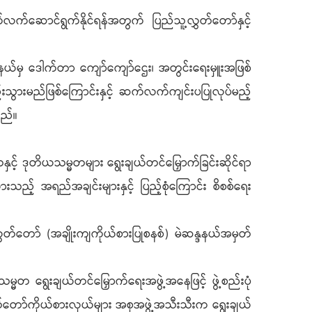
ဆောင်ရွက်နိုင်ရန်အတွက် ပြည်သူ့လွှတ်တော်နှင့်
်မှ ဒေါက်တာ ကျော်ကျော်ဌေး၊ အတွင်းရေးမှူးအဖြစ်
်းသွားမည်ဖြစ်ကြောင်းနှင့် ဆက်လက်ကျင်းပပြုလုပ်မည့်
ည်။
င့် ဒုတိယသမ္မတများ ရွေးချယ်တင်မြှောက်ခြင်းဆိုင်ရာ
် အရည်အချင်းများနှင့် ပြည့်စုံကြောင်း စိစစ်ရေး
ွှတ်တော် (အချိုးကျကိုယ်စားပြုစနစ်) မဲဆန္ဒနယ်အမှတ်
တ ရွေးချယ်တင်မြှောက်ရေးအဖွဲ့အနေဖြင့် ဖွဲ့စည်းပုံ
ှတ်တော်ကိုယ်စားလှယ်များ အစုအဖွဲ့အသီးသီးက ရွေးချယ်