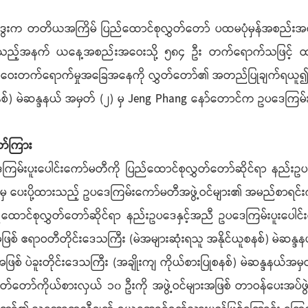
ေးက တတိယအကြိမ် ပြည်ထောင်စုလွှတ်တော် ပထမပုံမှန်အစည်းအဝေး 
 ဦးရှိသည့်အနက် ယနေ့အစည်းအဝေးသို့ ၅၈၄ ဦး တက်ရောက်သဖြ
်းအဝေးတက်ရောက်မှုအခြေအနေကို လွှတ်တော်၏ အတည်ပြုချက်ရယူ
စ်) မဲဆန္ဒနယ် အမှတ် (၂) မှ Jeng Phang နော်တောင်က ဥပဒေကြမ်းပူး
တ်ကြား
းပေါင်းကော်မတီကို ပြည်ထောင်စုလွှတ်တော်ဆိုင်ရာ နည်းဥပဒေနှင့
ို့မှ ပေးပို့ထားသည့် ဥပဒေကြမ်းကော်မတီအဖွဲ့ဝင်များ၏ အမည်စာရင
ုလွှတ်တော်ဆိုင်ရာ နည်းဥပဒေနှင့်အညီ ဥပဒေကြမ်းပူးပေါင်းက
 ဧရာဝတီတိုင်းဒေသကြီး (မဲအများဆုံးရသူ အနိုင်ယူစနစ်) မဲဆန္ဒနယ်အ
အဖြစ် ပဲခူးတိုင်းဒေသကြီး (အချိုးကျ ကိုယ်စားပြုစနစ်) မဲဆန္ဒနယ်အမှ
 လွှတ်တော်ကိုယ်စားလှယ် ၁၀ ဦးကို အဖွဲ့ဝင်များအဖြစ် တာဝန်ပေးအပ်ဖ