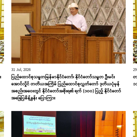
31 Jul, 2026
29
း
ပြည်ထောင်စုသမ္မတမြန်မာနိုင်ငံတော်၊ နိုင်ငံတော်သမ္မတ ဦးမင်း
တ
အောင်လှိုင် တတိယအကြိမ် ပြည်ထောင်စုလွှတ်တော် ဒုတိယပုံမှန်
၁
အစည်းအဝေးတွင် နိုင်ငံတော်အစိုးရ၏ ရက် (၁၀၀) ပြည့် နိုင်ငံတော်
အခြေပြမိန့်ခွန်း ပြောကြား