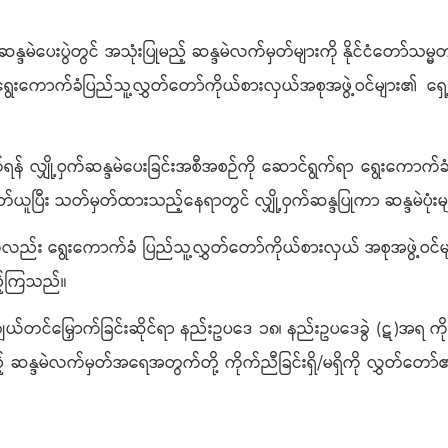
ဒမဲပေးပွဲတွင် အသုံးပြုမည့် ဆန္ဒမဲလက်မှတ်များကို နိုင်ငံတော်သမ္မ
် ရွေးကောက်ခံပြည်သူ့လွှတ်တော်ကိုယ်စားလှယ်အစုအဖွဲ့ဝင်များ၏ ရှ
လျှို့ဝှက်ဆန္ဒမဲပေးခြင်းအစီအစဉ်ကို ဆောင်ရွက်ရာ ရွေးကောက်ခံ
်ယူပြီး သတ်မှတ်ထားသည့်နေရာတွင် လျှို့ဝှက်ဆန္ဒပြုကာ ဆန္ဒမဲပုံ
တို့ကလည်း ရွေးကောက်ခံ ပြည်သူ့လွှတ်တော်ကိုယ်စားလှယ် အစုအဖွဲ့ဝင်
ထည့်ကြသည်။
ွေးချယ်တင်မြှောက်ခြင်းဆိုင်ရာ နည်းဥပဒေ ၁၈၊ နည်းဥပဒေခွဲ (ဋ)အရ
့် ဆန္ဒမဲလက်မှတ်အရေအတွက်တို့ ကိုက်ညီခြင်းရှိ/မရှိကို လွှတ်တော်၏