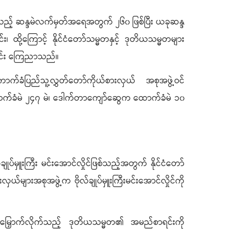
သည့် ဆန္ဒမဲလက်မှတ်အရေအတွက် ၂၆၀ ဖြစ်ပြီး ယခုဆန္ဒ
ထို့ကြောင့် နိုင်ငံတော်သမ္မတနှင့် ဒုတိယသမ္မတများ
ောင်း ကြေညာသည်။
ာက်ခံပြည်သူ့လွှတ်တော်ကိုယ်စားလှယ် အစုအဖွဲ့ဝင်
 ထောက်ခံမဲ ၂၄၇ မဲ၊ ဒေါက်တာကျော်ဆွေက ထောက်ခံမဲ ၁၀
ပ်မှူးကြီး မင်းအောင်လှိုင်ဖြစ်သည့်အတွက် နိုင်ငံတော်
များအစုအဖွဲ့က ဗိုလ်ချုပ်မှူးကြီးမင်းအောင်လှိုင်ကို
င်မြှောက်လိုက်သည့် ဒုတိယသမ္မတ၏ အမည်စာရင်းကို