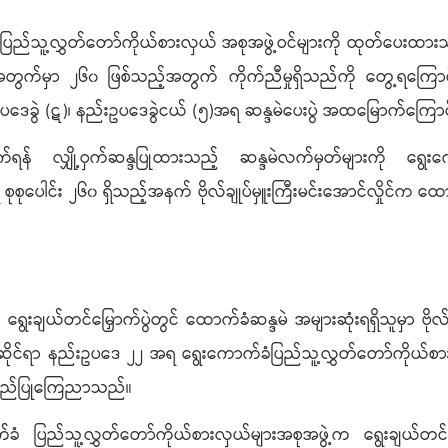
 ပြည်သူ့လွှတ်တော်ကိုယ်စားလှယ် အစုအဖွဲ့ဝင်များကို ထုတ်ပေးထား
တွက်မှာ ၂၆၀ ဖြစ်သည့်အတွက် ကိုက်ညီမှုရှိသည်ကို တွေ့ရကြောင်း၊ 
်းဥပဒေခွဲ (ဋ)၊ နည်းဥပဒေခွဲငယ် (၅)အရ ဆန္ဒမဲပေးပွဲ အထမြောက်ကြ
ရန် လျှို့ဝှက်ဆန္ဒပြုထားသည့် ဆန္ဒမဲလက်မှတ်များကို ရွေးကေ
ုစုပေါင်း ၂၆၀ ရှိသည့်အနက် ဗိုလ်ချုပ်မှူးကြီးမင်းအောင်လှိုင်က
ချယ်တင်မြှောက်ပွဲတွင် ထောက်ခံဆန္ဒမဲ အများဆုံးရရှိသူမှာ ဗိုလ်ချု
ဆိုင်ရာ နည်းဥပဒေ ၂၂ အရ ရွေးကောက်ခံပြည်သူ့လွှတ်တော်ကိုယ်စားလှယ်
အတည်ပြုကြေညာသည်။
ံ ပြည်သူ့လွှတ်တော်ကိုယ်စားလှယ်များအစုအဖွဲ့က ရွေးချယ်တ