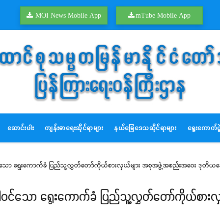
MOI News Mobile App
mTube Mobile App
ဆောင်းပါး
ကျန်းမာရေးဆိုင်ရာများ
နယ်မြေဒေသဆိုင်ရာများ
ရွေးကောက်ပွဲ
င်သော ရွေးကောက်ခံ ပြည်သူ့လွှတ်တော်ကိုယ်စားလှယ်များ အစုအဖွဲ့အစည်းအဝေး ဒုတိယန
ပါဝင်သော ရွေးကောက်ခံ ပြည်သူ့လွှတ်တော်ကိုယ်စာ