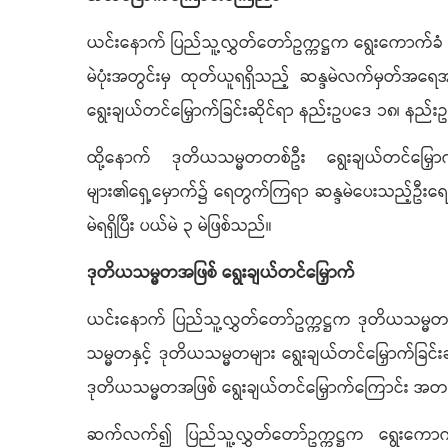
ယင်းနောက် ပြည်သူ့လွှတ်တော်ဥက္ကဋ္ဌက ရွေးကောက်ခံ
မဲပုံးအတွင်းမှ ထုတ်ယူရရှိသည့် ဆန္ဒမဲလက်မှတ်အရေအ
ရွေးချယ်တင်မြှောက်ခြင်းဆိုင်ရာ နည်းဥပဒေ ၁၈၊ နည
ထို့နောက် ဒုတိယသမ္မတတစ်ဦး ရွေးချယ်တင်မြှောက်
များ၏ရှေ့မှောက်၌ ရေတွက်ကြရာ ဆန္ဒမဲပေးသည့်ဦးရေ စ
မဲရရှိပြီး ပယ်မဲ ၃ မဲဖြစ်သည်။
ဒုတိယသမ္မတအဖြစ် ရွေးချယ်တင်မြှောက်
ယင်းနောက် ပြည်သူ့လွှတ်တော်ဥက္ကဋ္ဌက ဒုတိယသမ္မတ ရွေး
သမ္မတနှင့် ဒုတိယသမ္မတများ ရွေးချယ်တင်မြှောက်ခြင်း
ဒုတိယသမ္မတအဖြစ် ရွေးချယ်တင်မြှောက်ကြောင်း 
ဆက်လက်၍ ပြည်သူ့လွှတ်တော်ဥက္ကဋ္ဌက ရွေးကောက်ခ