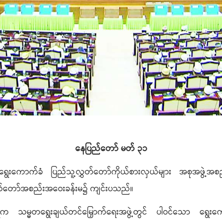
နေပြည်တော် မတ် ၃၁
ာ ရွေးကောက်ခံ ပြည်သူ့လွှတ်တော်ကိုယ်စားလှယ်များ အစုအဖွဲ
ှတ်တော်အစည်းအဝေးခန်းမ၌ ကျင်းပသည်။
ီက သမ္မတရွေးချယ်တင်မြှောက်ရေးအဖွဲ့တွင် ပါဝင်သော ရွေးကော