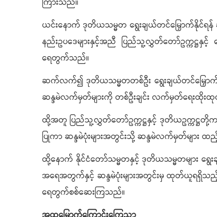
ကြားသည်။
ယင်းနောက် ဒုတိယသမ္မတ ရွေးချယ်တင်မြှောက်နိုင်ရန် ဆန္
နည်းဥပဒေများနှင့်အညီ ပြည်သူ့လွှတ်တော်ဥက္ကဋ္ဌနှင့
ရေတွက်သည်။
ဆက်လက်၍ ဒုတိယသမ္မတတစ်ဦး ရွေးချယ်တင်မြှောက်ရန် 
ဆန္ဒမဲလက်မှတ်များကို တစ်ဦးချင်း လက်မှတ်ရေးထိုးထုတ
ထို့အတူ ပြည်သူ့လွှတ်တော်ဥက္ကဋ္ဌနှင့် ဒုတိယဥက္ကဋ္ဌ
ပြုကာ ဆန္ဒမဲပုံးများအတွင်းသို့ ဆန္ဒမဲလက်မှတ်များ 
ထို့နောက် နိုင်ငံတော်သမ္မတနှင့် ဒုတိယသမ္မတများ ရ
အရေအတွက်နှင့် ဆန္ဒမဲပုံးများအတွင်းမှ ထုတ်ယူရရှိသည
ရေတွက်စစ်ဆေးကြသည်။
အထမြောက်ကြောင်းကြေညာ