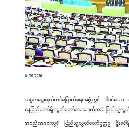
04/01/2026
သမ္မတရွေးချယ်တင်မြှောက်ရေးအဖွဲ့တွင် ပါဝင်သေ
နေပြည်တော်ရှိ လွှတ်တော်အဆောက်အအုံ ပြည်သူ့လွ
အစည်းအဝေးတွင် ပြည်သူ့လွှတ်တော်ဥက္ကဋ္ဌ ဦးခင်ရ