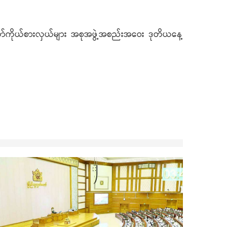
တော်ကိုယ်စားလှယ်များ အစုအဖွဲ့အစည်းအဝေး ဒုတိယနေ့