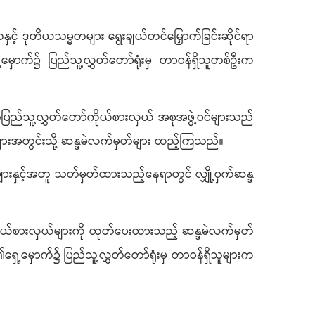
တနှင့် ဒုတိယသမ္မတများ ရွေးချယ်တင်မြှောက်ခြင်းဆိုင်ရာ
ေ့မှောက်၌ ပြည်သူ့လွှတ်တော်ရုံးမှ တာဝန်ရှိသူတစ်ဦးက
ပြည်သူ့လွှတ်တော်ကိုယ်စားလှယ် အစုအဖွဲ့ဝင်များသည်
းများအတွင်းသို့ ဆန္ဒမဲလက်မှတ်များ ထည့်ကြသည်။
များနှင့်အတူ သတ်မှတ်ထားသည့်နေရာတွင် လျှို့ဝှက်ဆန္ဒ
 ကိုယ်စားလှယ်များကို ထုတ်ပေးထားသည့် ဆန္ဒမဲလက်မှတ်
ရှေ့မှောက်၌ ပြည်သူ့လွှတ်တော်ရုံးမှ တာဝန်ရှိသူများက