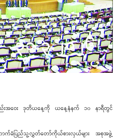
့အစည်းအဝေး ဒုတိယနေ့ကို ယနေ့နံနက် ၁၀ နာရီတွင်
က်ခံပြည်သူ့လွှတ်တော်ကိုယ်စားလှယ်များ အစုအဖွဲ့