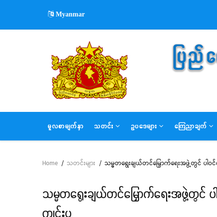
Skip
Myanmar
to
main
content
MAIN
မူလစာမျက်နှာ
သတင်း
ဥပဒေများ
ကြေညာချက်
NAVIGATION
Home
/
သတင်းများ
/
သမ္မတရွေးချယ်တင်မြှောက်ရေးအဖွဲ့တွင် ပါဝ
Breadcrumb
သမ္မတရွေးချယ်တင်မြှောက်ရေးအဖွဲ့တွင် 
ကျင်းပ