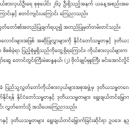
ုယ်စားလှယ်ဦးရေ စုစုပေါင်း ၂၆၃ ဦးရှိသည့်အနက် ယနေ့အစည်းအဝေးသိ
င်းနှင့် စတင်ကျင်းပကြောင်း ကြေညာသည်။
လွှတ်တော်၏အတည်ပြုချက်ရယူ၍ အတည်ပြုမှတ်တမ်းတင်သည်။
င်းများအဖြစ် အဆိုပြုလွှာများကို နိုင်ငံတော်သမ္မတနှင့် ဒုတိယ
ု့က စိစစ်ခဲ့ရာ ပြည့်စုံမှုရှိသည်ကိုတွေ့ရှိရကြောင်း၊ ကိုယ်စားလှယ
တောင်တွင်းကြီးမဲဆန္ဒနယ်၊ (၂) ဗိုလ်ချုပ်မှူးကြီး မင်းအောင်လှိုင်
 ပြည်သူ့လွှတ်တော်ကိုယ်စားလှယ်များအစုအဖွဲ့မှ ဒုတိယသမ္မတလေ
င်ရန် နိုင်ငံတော်သမ္မတနှင့် ဒုတိယသမ္မတများ ရွေးချယ်တင်မြှော
ြောင်း လွှတ်တော်သို့ အသိပေးကြေညာသည်။
မတနှင့် ဒုတိယသမ္မတများ ရွေးချယ်တင်မြှောက်ခြင်းဆိုင်ရာ ဥပဒေ၊ န