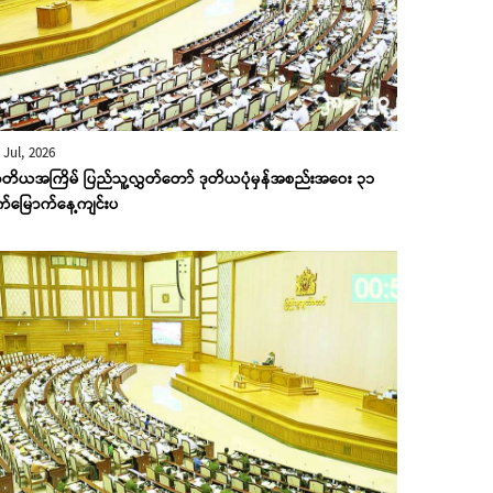
 Jul, 2026
တိယအကြိမ် ပြည်သူ့လွှတ်တော် ဒုတိယပုံမှန်အစည်းအဝေး ၃၁
က်မြောက်နေ့ကျင်းပ