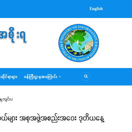
English
ဆိုင်ရာများ
ဝန်ကြီးဌာနအကြောင်း
ေ့ကျင်းပ
းလှယ်များ အစုအဖွဲ့အစည်းအဝေး ဒုတိယနေ့