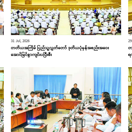
31 Jul, 2026
29
တတိယအကြိမ် ပြည်သူ့လွှတ်တော် ဒုတိယပုံမှန်အစည်းအဝေး
တ
အောင်မြင်စွာကျင်းပပြီးစီး
ရ