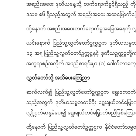
အစည်းအဝေး ဒုတိယနေ့သို့ တက်ရောက်ခွင့်ရှိသည့် ကိ
ဒသမ ၈၆ ရှိသည့်အတွက် အစည်းအဝေး အထမြောက်ကြော
ထို့နောက် အစည်းအဝေးတက်ရောက်မှုအခြေအနေကို 
ယင်းနောက် ပြည်သူ့လွှတ်တော်ဥက္ကဋ္ဌက ဒုတိယသမ္မတလော
၁၃ အရ ပြည်သူ့လွှတ်တော်ဥက္ကဋ္ဌနှင့် ဒုတိယဥက္ကဋ္ဌတိ
အက္ခရာစဉ်အလိုက် အမည်စာရင်းမှာ (၁) ဒေါက်တာကျော်ဆွေ 
လွှတ်တော်သို့ အသိပေးကြေညာ
ဆက်လက်၍ ပြည်သူ့လွှတ်တော်ဥက္ကဋ္ဌက ရွေးကောက်ခံ
သည့်အတွက် ဒုတိယသမ္မတတစ်ဦး ရွေးချယ်တင်မြှောက်နို
လျှို့ဝှက်ဆန္ဒမဲပေး၍ ရွေးချယ်တင်မြှောက်မည်ဖြစ်က
ထို့နောက် ပြည်သူ့လွှတ်တော်ဥက္ကဋ္ဌက နိုင်ငံတော်သမ္