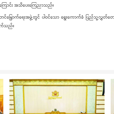
စ်ကြောင်း အသိပေးကြေညာသည်။
ယ်တင်မြှောက်ရေးအဖွဲ့တွင် ပါဝင်သော ရွေးကောက်ခံ ပြည်သူ့လွှတ်
ိုက်သည်။