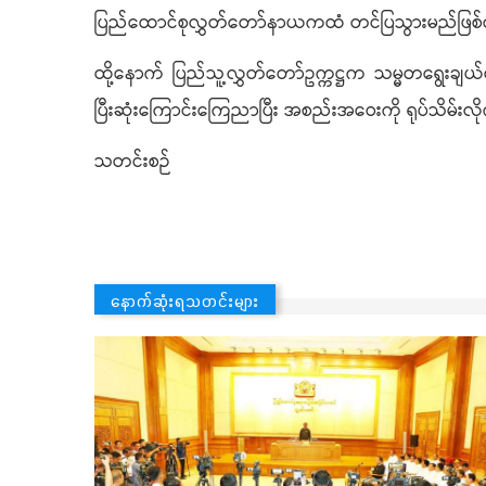
ပြည်ထောင်စုလွှတ်တော်နာယကထံ တင်ပြသွားမည်ဖြ
ထို့နောက် ပြည်သူ့လွှတ်တော်ဥက္ကဋ္ဌက သမ္မတရွေးချ
ပြီးဆုံးကြောင်းကြေညာပြီး အစည်းအဝေးကို ရုပ်သိမ်းလ
သတင်းစဉ်
နောက်ဆုံးရသတင်းများ