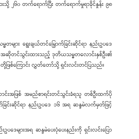
ု့ ၂၆၀ တက်ရောက်ပြီး တက်ရောက်မှုရာခိုင်နှုန်း ၉၈
သမ္မတများ ရွေးချယ်တင်မြှောက်ခြင်းဆိုင်ရာ နည်းဥပဒေ
်များက အဆိုတင်သွင်းထားသည့် ဒုတိယသမ္မတလောင်းနှစ်ဦး၏
တို့ဖြစ်ကြောင်း လွှတ်တော်သို့ ရှင်းလင်းတင်ပြသည်။
ာင်းအဖြစ် အမည်စာရင်းတင်သွင်းခံရသူ တစ်ဦးထက်ပို
က်ခြင်းဆိုင်ရာ နည်းဥပဒေ ၁၆ အရ ဆန္ဒမဲလက်မှတ်ဖြင့်
ည်းဥပဒေများအရ ဆန္ဒမဲပေးပုံပေးနည်းကို ရှင်းလင်းပြော