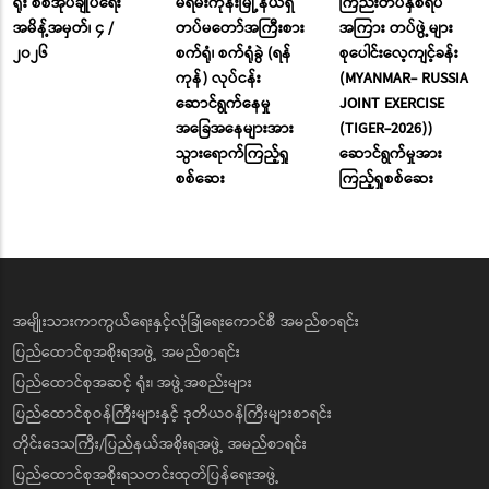
ရုံး စစ်အုပ်ချုပ်ရေး
မရမ်းကုန်းမြို့နယ်ရှိ
ကြည်းတပ်နှစ်ရပ်
အမိန့်အမှတ်၊ ၄ /
တပ်မတော်အကြီးစား
အကြား တပ်ဖွဲ့များ
၂၀၂၆
စက်ရုံ၊ စက်ရုံခွဲ (ရန်
စုပေါင်းလေ့ကျင့်ခန်း
ကုန်) လုပ်ငန်း
(MYANMAR- RUSSIA
ဆောင်ရွက်နေမှု
JOINT EXERCISE
အခြေအနေများအား
(TIGER-2026))
သွားရောက်ကြည့်ရှု
ဆောင်ရွက်မှုအား
စစ်ဆေး
ကြည့်ရှုစစ်ဆေး
အမျိုးသားကာကွယ်ရေးနှင့်လုံခြုံရေးကောင်စီ အမည်စာရင်း
ပြည်ထောင်စုအစိုးရအဖွဲ့ အမည်စာရင်း
ပြည်ထောင်စုအဆင့် ရုံး၊ အဖွဲ့အစည်းများ
ပြည်ထောင်စုဝန်ကြီးများနှင့် ဒုတိယဝန်ကြီးများစာရင်း
တိုင်းဒေသကြီး/ပြည်နယ်အစိုးရအဖွဲ့ အမည်စာရင်း
ပြည်ထောင်စုအစိုးရသတင်းထုတ်ပြန်ရေးအဖွဲ့