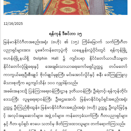
12/16/2025
ရန်ကုန်
ဒီဇင်ဘာ
၁၅
မြန်မာနိုင်ငံဂီတအစည်းအရုံး (ဗဟို) ၏ (၁၅) ကြိမ်မြောက် သက်ကြီးဂီတ
ပညာရှင်များအား ပူဇော်ကန်တော့ပွဲကို ယနေ့မွန်းလွဲပိုင်းတွင် ရန်ကုန်မြို့
ဗဟန်းမြို့နယ်ရှိ Dolphin Hall ၌ ကျင်းပရာ နိုင်ငံတော်ယာယီသမ္မတ
နိုင်ငံတော်လုံခြုံရေးနှင့် အေးချမ်းသာယာရေးကော်မရှင်ဥက္ကဋ္ဌ တပ်မတော်
ကာကွယ်ရေးဦးစီးချုပ် ဗိုလ်ချုပ်မှူးကြီး မင်းအောင်လှိုင်နှင့် ဇနီး ဒေါ်ကြူကြူလှ
မိသားစုတို့က ငွေကျပ်သိန်း ၁၀၀ လှူဒါန်းသည်။
အခမ်းအနားသို့ ပြန်ကြားရေးဝန်ကြီးဌာန ဒုတိယဝန်ကြီး ဦးရဲတင့်၊ ရန်ကုန်တိုင်း
ဒေသကြီး လူမှုရေးရာဝန်ကြီး ဦးဌေးအောင်၊ မြန်မာနိုင်ငံရုပ်ရှင်အစည်းအရုံး
ဥက္ကဋ္ဌ ဦးကြည်စိုးထွန်း၊ မြန်မာနိုင်ငံဂီတအစည်းအရုံး (ဗဟို) ဥက္ကဋ္ဌ ဦးလွင်မြင့်နှ
င့် အလုပ်အမှုဆောင်များ၊ အဖွဲ့ဝင်များ၊ ကန်တော့ခံသက်ကြီး ဂီတပညာရှင်များ
နှင့် ဂီတ၊ ရုပ်ရှင်၊ စာပေ၊ သဘင်မှ ဖိတ်ကြားထားသူများ တက်ရောက်ကြသည်။