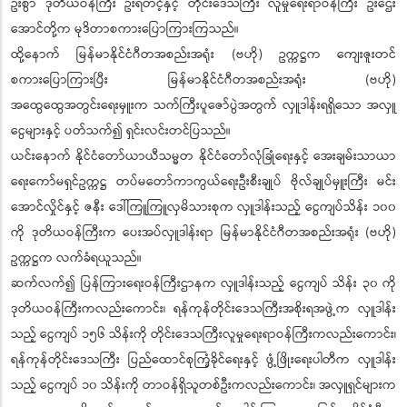
ဦးစွာ ဒုတိယဝန်ကြီး ဦးရဲတင့်နှင့် တိုင်းဒေသကြီး လူမှုရေးရာဝန်ကြီး ဦး​ဌေး​
အောင်တို့က မုဒိတာစကားပြောကြားကြသည်။
ထို့နောက် မြန်မာနိုင်ငံဂီတအစည်းအရုံး (ဗဟို) ဥက္ကဋ္ဌက ကျေးဇူးတင်
စကားပြောကြားပြီး မြန်မာနိုင်ငံဂီတအစည်းအရုံး (ဗဟို)
အထွေထွေအတွင်းရေးမှူးက သက်ကြီးပူဇော်ပွဲအတွက် လှူဒါန်းရရှိသော အလှူ
ငွေများနှင့် ပတ်သက်၍ ရှင်းလင်းတင်ပြသည်။
ယင်းနောက် နိုင်ငံတော်ယာယီသမ္မတ နိုင်ငံတော်လုံခြုံရေးနှင့် အေးချမ်းသာယာ
ရေးကော်မရှင်ဥက္ကဋ္ဌ တပ်မတော်ကာကွယ်ရေးဦးစီးချုပ် ဗိုလ်ချုပ်မှူးကြီး မင်း
အောင်လှိုင်နှင့် ဇနီး ဒေါ်ကြူကြူလှမိသားစုက လှူဒါန်းသည့် ငွေကျပ်သိန်း ၁၀၀
ကို ဒုတိယဝန်ကြီးက ပေးအပ်လှူဒါန်းရာ မြန်မာနိုင်ငံဂီတအစည်းအရုံး (ဗဟို)
ဥက္ကဋ္ဌက လက်ခံရယူသည်။
ဆက်လက်၍ ပြန်ကြားရေးဝန်ကြီးဌာနက လှူဒါန်းသည့် ငွေကျပ် သိန်း ၃၀ ကို
ဒုတိယဝန်ကြီးကလည်းကောင်း၊ ရန်ကုန်တိုင်းဒေသကြီးအစိုးရအဖွဲ့က လှူဒါန်း
သည့် ငွေကျပ် ၁၅၆ သိန်းကို တိုင်းဒေသကြီးလူမှုရေးရာဝန်ကြီးကလည်းကောင်း၊
ရန်ကုန်တိုင်းဒေသကြီး ပြည်ထောင်စုကြံ့ခိုင်ရေးနှင့် ဖွံ့ဖြိုးရေးပါတီက လှူဒါန်း
သည့် ငွေကျပ် ၁၀ သိန်းကို တာဝန်ရှိသူတစ်ဦးကလည်းကောင်း၊ အလှူရှင်များက