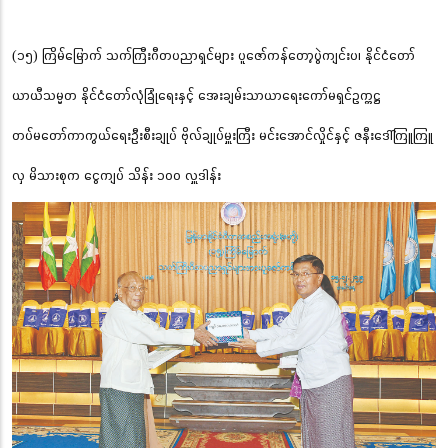
(၁၅) ကြိမ်မြောက် သက်ကြီးဂီတပညာရှင်များ ပူဇော်ကန်တော့ပွဲကျင်းပ၊ နိုင်ငံတော်
ယာယီသမ္မတ နိုင်ငံတော်လုံခြုံရေးနှင့် အေးချမ်းသာယာရေးကော်မရှင်ဥက္ကဋ္ဌ
တပ်မတော်ကာကွယ်ရေးဦးစီးချုပ် ဗိုလ်ချုပ်မှူးကြီး မင်းအောင်လှိုင်နှင့် ဇနီးဒေါ်ကြူကြူ
လှ မိသားစုက ငွေကျပ် သိန်း ၁၀၀ လှူဒါန်း