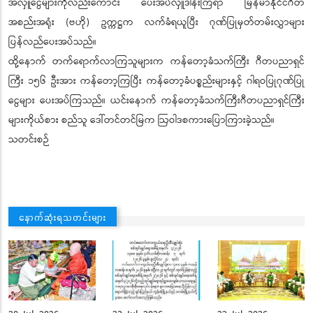
အလှူငွေများကိုလည်းကောင်း ပေးအပ်လှူဒါန်းကြရာ မြန်မာနိုင်ငံဂီတ
အစည်းအရုံး (ဗဟို) ဥက္ကဋ္ဌက လက်ခံရယူပြီး ဂုဏ်ပြုမှတ်တမ်းလွှာများ
ပြန်လည်ပေးအပ်သည်။
ထို့နောက် တက်ရောက်လာကြသူများက ကန်တော့ခံသက်ကြီး ဂီတပညာရှင်
ကြီး ၁၅၆ ဦးအား ကန်တော့ကြပြီး ကန်တော့ခံပစ္စည်းများနှင့် ဂါရဝပြုဂုဏ်ပြု
ငွေများ ပေးအပ်ကြသည်။
ယင်းနောက် ကန်တော့ခံသက်ကြီးဂီတပညာရှင်ကြီး
များကိုယ်စား စည်သူ ဒေါ်တင်တင်မြက ဩဝါဒစကားပြောကြားခဲ့သည်။
သတင်းစဉ်
နောက်ဆုံးရသတင်းများ