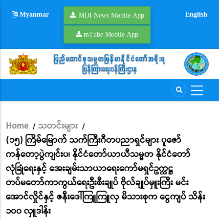
Skip
Myanmar
English
to
MOI News Mobile App
main
mTube Mobile App
content
Home
သတင်းများ
/
/
Breadcrumb
(၁၅) ကြိမ်မြောက် သက်ကြီးဂီတပညာရှင်များ ပူဇော်
ကန်တော့ပွဲကျင်းပ၊ နိုင်ငံတော်ယာယီသမ္မတ နိုင်ငံတော်
လုံခြုံရေးနှင့် အေးချမ်းသာယာရေးကော်မရှင်ဥက္ကဋ္ဌ
တပ်မတော်ကာကွယ်ရေးဦးစီးချုပ် ဗိုလ်ချုပ်မှူးကြီး မင်း
အောင်လှိုင်နှင့် ဇနီးဒေါ်ကြူကြူလှ မိသားစုက ငွေကျပ် သိန်း
၁၀၀ လှူဒါန်း