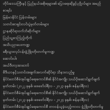
တိုင်းဒေသကြီးနှင့် ပြည်နယ်အစိုးရများ၏ ပြောရေးဆိုခွင့်ပုဂ္ဂိုလ်များ အမည်
စာရင်း
မြန်မာနိုင်ငံ ပြန်တမ်းများ
သတင်းစာရှင်းလင်းပွဲမှတ်တမ်းများ
ဌာနဆိုင်ရာဝက်ဘ်ဆိုက်များ
ပြည်သူ့စာကြည့်တိုက်
အသိပညာပေးကဏ္ဍ
ခရီးသွားလုပ်ငန်းဖွံ့ဖြိုးတိုးတက်မှုကဏ္ဍ
ဆောင်းပါး
အယ်ဒီတာ့အာဘော်
မီဒီယာနှင့်သတင်းအချက်အလက်ဆိုင်ရာ သိနားလည်မှု
နိုင်ငံတော်စီမံအုပ်ချုပ်ရေးကောင်စီ၏ နိုင်ငံအကျိုး သယ်ပိုးဆောင်ရွက်ချက်
မှတ်တမ်း (၂၀၂၂ ခုနှစ်၊ ဖေဖော်ဝါရီလ - ၂၀၂၃ ခုနှစ်၊ ဇန်နဝါရီလ)
နိုင်ငံတော်စီမံအုပ်ချုပ်ရေးကောင်စီ၏ နိုင်ငံအကျိုး သယ်ပိုးဆောင်ရွက်ချက်
မှတ်တမ်း (၂၀၂၃ ခုနှစ်၊ ဖေဖော်ဝါရီလ - ၂၀၂၄ ခုနှစ်၊ ဇန်နဝါရီလ)
နိုင်ငံတော်စီမံအုပ်ချုပ်ရေးကောင်စီ တာဝန်ယူခဲ့သည့်ကာလ ဖွံ့ဖြိုးတိုးတက်မှု