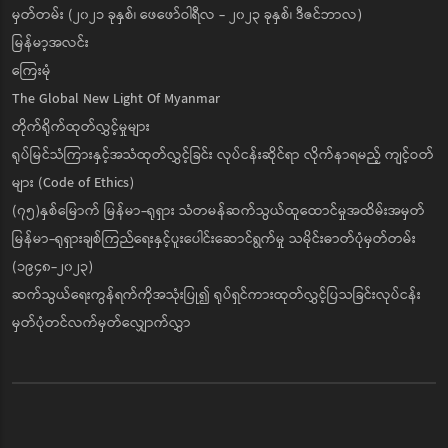
မှတ်တမ်း (၂၀၂၁ ခုနှစ်၊ ဖေဖော်ဝါရီလ - ၂၀၂၃ ခုနှစ်၊ ဒီဇင်ဘာလ)
မြန်မာ့အလင်း
ကြေးမုံ
The Global New Light Of Myanmar
တိုက်ရိုက်ထုတ်လွှင့်မှုများ
ရုပ်မြင်သံကြားနှင့်အသံထုတ်လွှင့်ခြင်း လုပ်ငန်းဆိုင်ရာ လိုက်နာရမည့် ကျင့်ဝတ်
များ (Code of Ethics)
(၇၅)နှစ်မြောက် မြန်မာ-ရုရှား သံတမန်ဆက်သွယ်ထူထောင်မှုအထိမ်းအမှတ်
မြန်မာ-ရုရှားချစ်ကြည်ရေးနှင့်ပူးပေါင်းဆောင်ရွက်မှု သမိုင်းဓာတ်ပုံမှတ်တမ်း
(၁၉၄၈-၂၀၂၃)
ဆက်သွယ်ရေးကွန်ရက်ကိုအသုံးပြု၍ ရုပ်ရှင်ကားထုတ်လွှင့်ပြသခြင်းလုပ်ငန်း
မှတ်ပုံတင်လက်မှတ်လျှောက်လွှာ