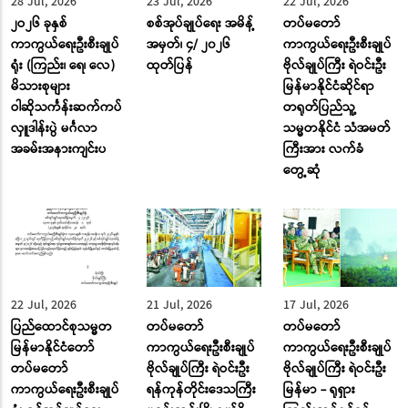
28 Jul, 2026
23 Jul, 2026
22 Jul, 2026
၂ဝ၂၆ ခုနှစ်
စစ်အုပ်ချုပ်ရေး အမိန့်
တပ်မတော်
ကာကွယ်ရေးဦးစီးချုပ်
အမှတ်၊ ၄/ ၂၀၂၆
ကာကွယ်ရေးဦးစီးချုပ်
ရုံး (ကြည်း၊ ရေ၊ လေ)
ထုတ်ပြန်
ဗိုလ်ချုပ်ကြီး ရဲဝင်းဦး
မိသားစုများ
မြန်မာနိုင်ငံဆိုင်ရာ
ဝါဆိုသင်္ကန်းဆက်ကပ်
တရုတ်ပြည်သူ့
လှူဒါန်းပွဲ မင်္ဂလာ
သမ္မတနိုင်ငံ သံအမတ်
အခမ်းအနားကျင်းပ
ကြီးအား လက်ခံ
တွေ့ဆုံ
22 Jul, 2026
21 Jul, 2026
17 Jul, 2026
ပြည်ထောင်စုသမ္မတ
တပ်မတော်
တပ်မတော်
မြန်မာနိုင်ငံတော်
ကာကွယ်ရေးဦးစီးချုပ်
ကာကွယ်ရေးဦးစီးချုပ်
တပ်မတော်
ဗိုလ်ချုပ်ကြီး ရဲဝင်းဦး
ဗိုလ်ချုပ်ကြီး ရဲဝင်းဦး
ကာကွယ်ရေးဦးစီးချုပ်
ရန်ကုန်တိုင်းဒေသကြီး
မြန်မာ - ရုရှား