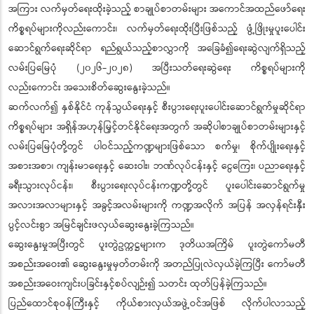
အကြား လက်မှတ်ရေးထိုးခဲ့သည့် စာချုပ်စာတမ်းများ အကောင်အထည်ဖော်ရေး
ကိစ္စရပ်များကိုလည်းကောင်း၊ လက်မှတ်ရေးထိုးပြီးဖြစ်သည့် ဖွံ့ဖြိုးမှုပူးပေါင်း
ဆောင်ရွက်ရေးဆိုင်ရာ ရည်ရွယ်သည့်စာလွှာကို အခြေခံ၍ရေးဆွဲလျက်ရှိသည့်
လမ်းပြမြေပုံ (၂၀၂၆-၂၀၂၈) အပြီးသတ်ရေးဆွဲရေး ကိစ္စရပ်များကို
လည်းကောင်း အသေးစိတ်ဆွေးနွေးခဲ့သည်။
ဆက်လက်၍ နှစ်နိုင်ငံ ကုန်သွယ်ရေးနှင့် စီးပွားရေးပူးပေါင်းဆောင်ရွက်မှုဆိုင်ရာ
ကိစ္စရပ်များ အရှိန်အဟုန်မြှင့်တင်နိုင်ရေးအတွက် အဆိုပါစာချုပ်စာတမ်းများနှင့်
လမ်းပြမြေပုံတို့တွင် ပါဝင်သည့်ကဏ္ဍများဖြစ်သော စက်မှု၊ စိုက်ပျိုးရေးနှင့်
အစားအစာ၊ ကျန်းမာရေးနှင့် ဆေးဝါး၊ ဘဏ်လုပ်ငန်းနှင့် ငွေကြေး၊ ပညာရေးနှင့်
ခရီးသွားလုပ်ငန်း၊ စီးပွားရေးလုပ်ငန်းကဏ္ဍတို့တွင် ပူးပေါင်းဆောင်ရွက်မှု
အလားအလာများနှင့် အခွင့်အလမ်းများကို ကဏ္ဍအလိုက် အပြန် အလှန်ရင်းနှီး
ပွင့်လင်းစွာ အမြင်ချင်းဖလှယ်ဆွေးနွေးခဲ့ကြသည်။
ဆွေးနွေးမှုအပြီးတွင် ပူးတွဲဥက္ကဋ္ဌများက ဒုတိယအကြိမ် ပူးတွဲကော်မတီ
အစည်းအဝေး၏ ဆွေးနွေးမှုမှတ်တမ်းကို အတည်ပြုလဲလှယ်ခဲ့ကြပြီး ကော်မတီ
အစည်းအဝေးကျင်းပခြင်းနှင့်စပ်လျဉ်း၍ သတင်း ထုတ်ပြန်ခဲ့ကြသည်။
ပြည်ထောင်စုဝန်ကြီးနှင့် ကိုယ်စားလှယ်အဖွဲ့ဝင်အဖြစ် လိုက်ပါလာသည့်