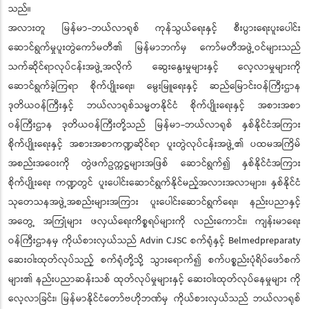
သည်။
အလားတူ မြန်မာ-ဘယ်လာရုစ် ကုန်သွယ်ရေးနှင့် စီးပွားရေးပူးပေါင်း
ဆောင်ရွက်မှုပူးတွဲကော်မတီ၏ မြန်မာဘက်မှ ကော်မတီအဖွဲ့ဝင်များသည်
သက်ဆိုင်ရာလုပ်ငန်းအဖွဲ့အလိုက် ဆွေးနွေးမှုများနှင့် လေ့လာမှုများကို
ဆောင်ရွက်ခဲ့ကြရာ စိုက်ပျိုးရေး၊ မွေးမြူရေးနှင့် ဆည်မြောင်းဝန်ကြီးဌာန
ဒုတိယဝန်ကြီးနှင့် ဘယ်လာရုစ်သမ္မတနိုင်ငံ စိုက်ပျိုးရေးနှင့် အစားအစာ
ဝန်ကြီးဌာန ဒုတိယဝန်ကြီးတို့သည် မြန်မာ-ဘယ်လာရုစ် နှစ်နိုင်ငံအကြား
စိုက်ပျိုးရေးနှင့် အစားအစာကဏ္ဍဆိုင်ရာ ပူးတွဲလုပ်ငန်းအဖွဲ့၏ ပထမအကြိမ်
အစည်းအဝေးကို တွဲဖက်ဥက္ကဋ္ဌများအဖြစ် ဆောင်ရွက်၍ နှစ်နိုင်ငံအကြား
စိုက်ပျိုးရေး ကဏ္ဍတွင် ပူးပေါင်းဆောင်ရွက်နိုင်မည့်အလားအလာများ၊ နှစ်နိုင်ငံ
သုတေသနအဖွဲ့အစည်းများအကြား ပူးပေါင်းဆောင်ရွက်ရေး၊ နည်းပညာနှင့်
အတွေ့ အကြုံများ ဖလှယ်ရေးကိစ္စရပ်များကို လည်းကောင်း၊ ကျန်းမာရေး
ဝန်ကြီးဌာနမှ ကိုယ်စားလှယ်သည် Advin CJSC စက်ရုံနှင့် Belmedpreparaty
ဆေးဝါးထုတ်လုပ်သည့် စက်ရုံတို့သို့ သွားရောက်၍ စက်ပစ္စည်းပုံရိပ်ဖော်စက်
များ၏ နည်းပညာဆန်းသစ် ထုတ်လုပ်မှုများနှင့် ဆေးဝါးထုတ်လုပ်နေမှုများ ကို
လေ့လာခြင်း၊ မြန်မာနိုင်ငံတော်ဗဟိုဘဏ်မှ ကိုယ်စားလှယ်သည် ဘယ်လာရုစ်