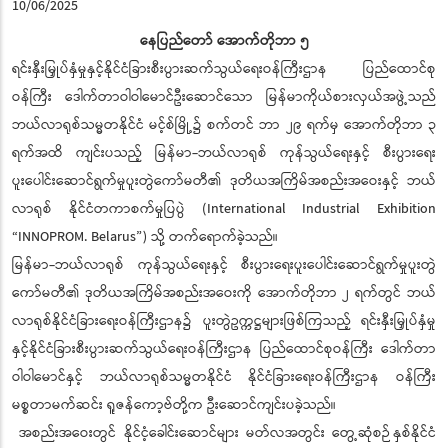
10/06/2025
နေပြည်တော် အောက်တိုဘာ ၅
ရင်းနှီးမြှုပ်နှံမှုနှင့်နိုင်ငံခြားစီးပွားဆက်သွယ်ရေးဝန်ကြီးဌာန ပြည်ထောင်စု
ဝန်ကြီး ဒေါက်တာဝါဝါမောင်ဦးဆောင်သော မြန်မာကိုယ်စားလှယ်အဖွဲ့သည်
ဘယ်လာရုစ်သမ္မတနိုင်ငံ မင့်စ်မြို့၌ စက်တင် ဘာ ၂၉ ရက်မှ အောက်တိုဘာ ၃
ရက်အထိ ကျင်းပသည့် မြန်မာ-ဘယ်လာရုစ် ကုန်သွယ်ရေးနှင့် စီးပွားရေး
ပူးပေါင်းဆောင်ရွက်မှုပူးတွဲကော်မတီ၏ ဒုတိယအကြိမ်အစည်းအဝေးနှင့် ဘယ်
လာရုစ် နိုင်ငံတကာစက်မှုပြပွဲ (International Industrial Exhibition
“INNOPROM. Belarus”) သို့ တက်ရောက်ခဲ့သည်။
မြန်မာ-ဘယ်လာရုစ် ကုန်သွယ်ရေးနှင့် စီးပွားရေးပူးပေါင်းဆောင်ရွက်မှုပူးတွဲ
ကော်မတီ၏ ဒုတိယအကြိမ်အစည်းအဝေးကို အောက်တိုဘာ ၂ ရက်တွင် ဘယ်
လာရုစ်နိုင်ငံခြားရေးဝန်ကြီးဌာန၌ ပူးတွဲဥက္ကဋ္ဌများဖြစ်ကြသည့် ရင်းနှီးမြှုပ်နှံမှု
နှင့်နိုင်ငံခြားစီးပွားဆက်သွယ်ရေးဝန်ကြီးဌာန ပြည်ထောင်စုဝန်ကြီး ဒေါက်တာ
ဝါဝါမောင်နှင့် ဘယ်လာရုစ်သမ္မတနိုင်ငံ နိုင်ငံခြားရေးဝန်ကြီးဌာန ဝန်ကြီး
မစ္စတာမက်ဆင်း ရူဇန်ကော့ဗ်တို့က ဦးဆောင်ကျင်းပခဲ့သည်။
အစည်းအဝေးတွင် နိုင်ငံ့ခေါင်းဆောင်များ မတ်လအတွင်း တွေ့ဆုံစဉ် နှစ်နိုင်ငံ