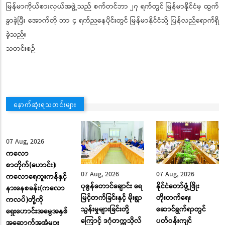
မြန်မာကိုယ်စားလှယ်အဖွဲ့သည် စက်တင်ဘာ ၂၇ ရက်တွင် မြန်မာနိုင်ငံမှ ထွက်
ခွာခဲ့ပြီး အောက်တို ဘာ ၄ ရက်ညနေပိုင်းတွင် မြန်မာနိုင်ငံသို့ ပြန်လည်ရောက်ရှိ
ခဲ့သည်။
သတင်းစဉ်
နောက်ဆုံးရသတင်းများ
07 Aug, 2026
ကလော
စာတိုက်(ဟောင်း)၊
07 Aug, 2026
07 Aug, 2026
ကလောရေကူးကန်နှင့်
ပုဇွန်တောင်ချောင်း ရေ
နိုင်ငံတော်ဖွံ့ဖြိုး
နားနေစခန်း(ကလော
မြင့်တက်ခြင်းနှင့် မိုးရွာ
တိုးတက်ရေး
ကလပ်)တို့ကို
သွန်းမှုများခြင်းတို့
ဆောင်ရွက်ရာတွင်
ရှေးဟောင်းအမွေအနှစ်
ကြောင့် ဒဂုံတက္ကသိုလ်
ပတ်ဝန်းကျင်
အဆောက်အအုံများ