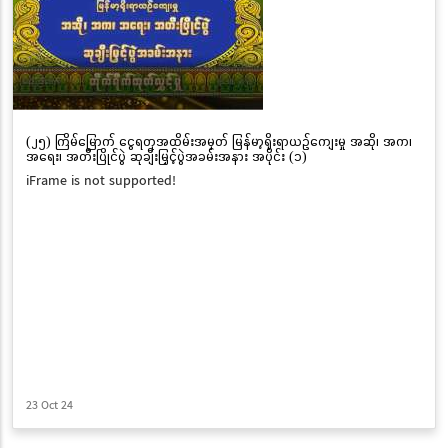
(၂၅) ကြိမ်မြောက် ငွေရတုအထိမ်းအမှတ် မြန်မာ့ရိုးရာယဉ်ကျေးမှု အဆို၊ အက၊
အရေး၊ အတီးပြိုင်ပွဲ ဆုချီးမြှင့်ပွဲအခမ်းအနား အပိုင်း (၁)
iFrame is not supported!
23 Oct 24