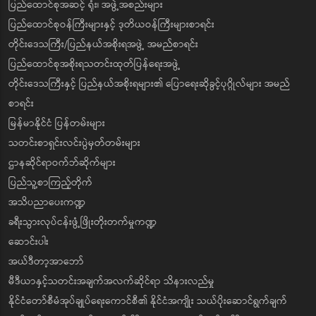
ပြည်ထောင်စုအဆင့် ရုံး၊ အဖွဲ့အစည်းများ
ပြည်ထောင်စုဝန်ကြီးများနှင့် ဒုတိယဝန်ကြီးများစာရင်း
တိုင်းဒေသကြီး/ပြည်နယ်အစိုးရအဖွဲ့ အမည်စာရင်း
ပြည်ထောင်စုအစိုးရသတင်းထုတ်ပြန်ရေးအဖွဲ့
တိုင်းဒေသကြီးနှင့် ပြည်နယ်အစိုးရများ၏ ပြောရေးဆိုခွင့်ပုဂ္ဂိုလ်များ အမည်
စာရင်း
မြန်မာနိုင်ငံ ပြန်တမ်းများ
သတင်းစာရှင်းလင်းပွဲမှတ်တမ်းများ
ဌာနဆိုင်ရာဝက်ဘ်ဆိုက်များ
ပြည်သူ့စာကြည့်တိုက်
အသိပညာပေးကဏ္ဍ
ခရီးသွားလုပ်ငန်းဖွံ့ဖြိုးတိုးတက်မှုကဏ္ဍ
ဆောင်းပါး
အယ်ဒီတာ့အာဘော်
မီဒီယာနှင့်သတင်းအချက်အလက်ဆိုင်ရာ သိနားလည်မှု
နိုင်ငံတော်စီမံအုပ်ချုပ်ရေးကောင်စီ၏ နိုင်ငံအကျိုး သယ်ပိုးဆောင်ရွက်ချက်