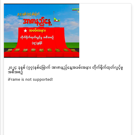
၂၀၂၄ ခုနှစ် (၇၇)နှစ်မြောက် အာဇာနည်နေ့အခမ်းအနား တိုက်ရိုက်ထုတ်လွှင့်မှု
အစီအစဉ်
iFrame is not supported!