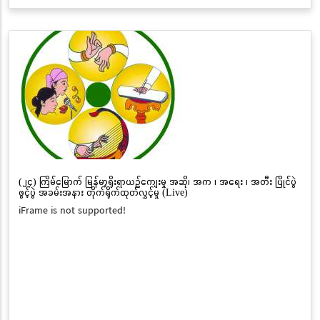
(၂၄) ကြိမ်မြောက် မြန်မာ့ရိုးရာယဉ်ကျေးမှု အဆို၊ အက ၊ အရေး ၊ အတီး ပြိုင်ပွဲ
ဖွင့်ပွဲ အခမ်းအနား တိုက်ရိုက်ထုတ်လွှင့်မှု (Live)
iFrame is not supported!