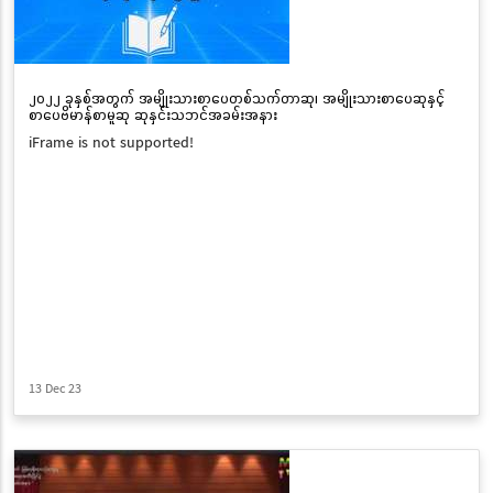
၂၀၂၂ ခုနှစ်အတွက် အမျိုးသားစာပေတစ်သက်တာဆု၊ အမျိုးသားစာပေဆုနှင့်
စာပေဗိမာန်စာမူဆု ဆုနှင်းသဘင်အခမ်းအနား
iFrame is not supported!
13 Dec 23