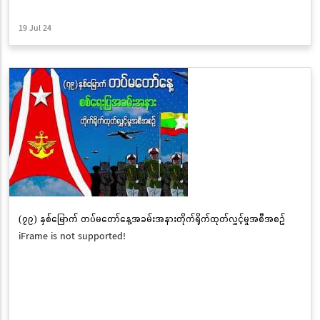
19 Jul 24
(၇၉) နှစ်မြောက် တပ်မတော်နေ့အခမ်းအနားတိုက်ရိုက်ထုတ်လွှင့်မှုအစီအစဉ်
iFrame is not supported!