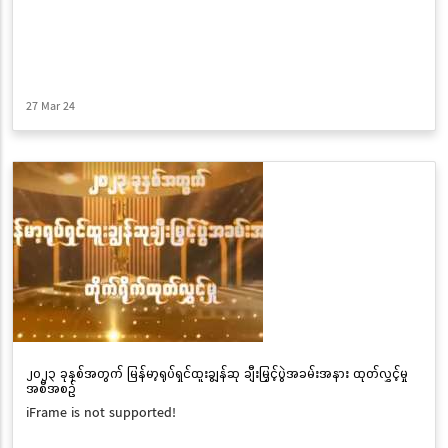
27 Mar 24
၂၀၂၃ ခုနှစ်အတွက် မြန်မာ့ရုပ်ရှင်ထူးချွန်ဆု ချီးမြှင့်ပွဲအခမ်းအနား ထုတ်လွှင့်မှု
အစီအစဉ်
iFrame is not supported!