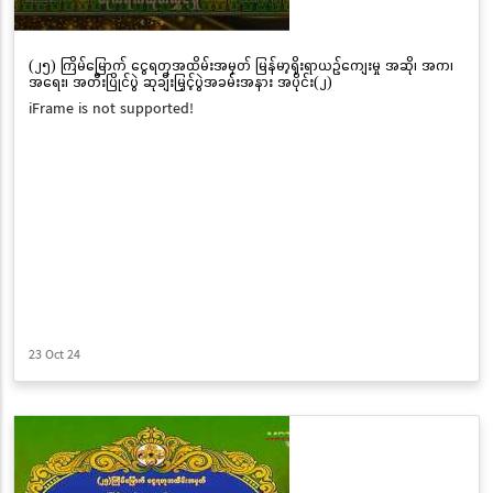
(၂၅) ကြိမ်မြောက် ငွေရတုအထိမ်းအမှတ် မြန်မာ့ရိုးရာယဉ်ကျေးမှု အဆို၊ အက၊
အရေး၊ အတီးပြိုင်ပွဲ ဆုချီးမြှင့်ပွဲအခမ်းအနား အပိုင်း(၂)
iFrame is not supported!
23 Oct 24