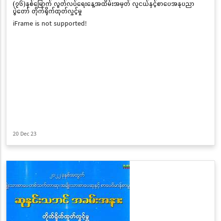
(၇၆)နှစ်မြောက် လွတ်လပ်ရေးနေ့အထိမ်းအမှတ် လူငယ်နှင့်စာပေအနုပညာ
ပွဲတော် တိုက်ရိုက်ထုတ်လွှင့်မှု
iFrame is not supported!
20 Dec 23