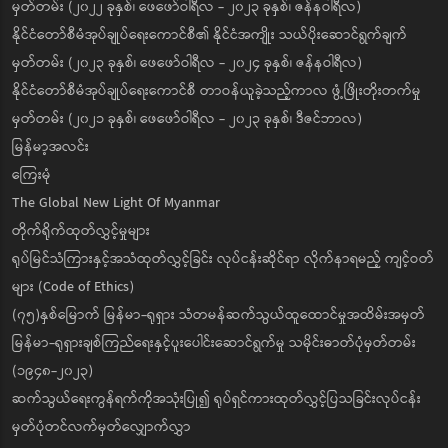
မှတ်တမ်း (၂၀၂၂ ခုနှစ်၊ ဖေဖော်ဝါရီလ - ၂၀၂၃ ခုနှစ်၊ ဇန်နဝါရီလ)
နိုင်ငံတော်စီမံအုပ်ချုပ်ရေးကောင်စီ၏ နိုင်ငံအကျိုး သယ်ပိုးဆောင်ရွက်ချက်
မှတ်တမ်း (၂၀၂၃ ခုနှစ်၊ ဖေဖော်ဝါရီလ - ၂၀၂၄ ခုနှစ်၊ ဇန်နဝါရီလ)
နိုင်ငံတော်စီမံအုပ်ချုပ်ရေးကောင်စီ တာဝန်ယူခဲ့သည့်ကာလ ဖွံ့ဖြိုးတိုးတက်မှု
မှတ်တမ်း (၂၀၂၁ ခုနှစ်၊ ဖေဖော်ဝါရီလ - ၂၀၂၃ ခုနှစ်၊ ဒီဇင်ဘာလ)
မြန်မာ့အလင်း
ကြေးမုံ
The Global New Light Of Myanmar
တိုက်ရိုက်ထုတ်လွှင့်မှုများ
ရုပ်မြင်သံကြားနှင့်အသံထုတ်လွှင့်ခြင်း လုပ်ငန်းဆိုင်ရာ လိုက်နာရမည့် ကျင့်ဝတ်
များ (Code of Ethics)
(၇၅)နှစ်မြောက် မြန်မာ-ရုရှား သံတမန်ဆက်သွယ်ထူထောင်မှုအထိမ်းအမှတ်
မြန်မာ-ရုရှားချစ်ကြည်ရေးနှင့်ပူးပေါင်းဆောင်ရွက်မှု သမိုင်းဓာတ်ပုံမှတ်တမ်း
(၁၉၄၈-၂၀၂၃)
ဆက်သွယ်ရေးကွန်ရက်ကိုအသုံးပြု၍ ရုပ်ရှင်ကားထုတ်လွှင့်ပြသခြင်းလုပ်ငန်း
မှတ်ပုံတင်လက်မှတ်လျှောက်လွှာ