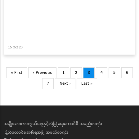
15 Oct 23
Pagination
First
Previous
Page
Page
Current
Page
Page
Page
« First
‹ Previous
1
2
3
4
5
6
page
page
page
Page
Next
Last
7
Next ›
Last »
page
page
အမျိုးသားကာကွယ်ရေးနှင့်လုံခြုံရေးကောင်စီ အမည်စာရင်း
ပြည်ထောင်စုအစိုးရအဖွဲ့ အမည်စာရင်း