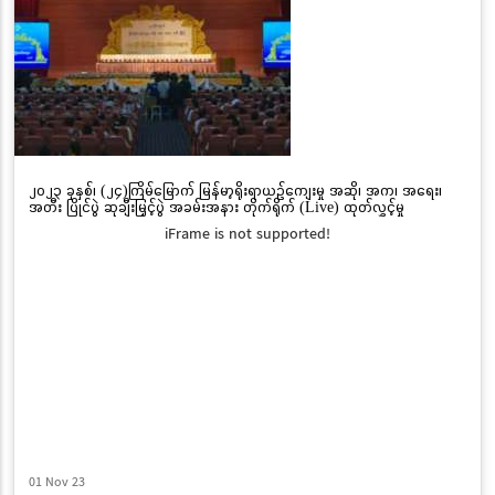
၂၀၂၃ ခုနှစ်၊ (၂၄)ကြိမ်မြောက် မြန်မာ့ရိုးရာယဉ်ကျေးမှု အဆို၊ အက၊ အရေး၊
အတီး ပြိုင်ပွဲ ဆုချီးမြှင့်ပွဲ အခမ်းအနား တိုက်ရိုက် (Live) ထုတ်လွှင့်မှု
iFrame is not supported!
01 Nov 23