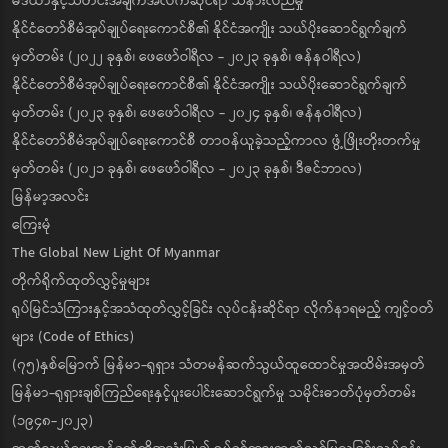
မီဒီယာနှင့်သတင်းအချက်အလက်ဆိုင်ရာ သိနားလည်မှု
နိုင်ငံတော်စီမံအုပ်ချုပ်ရေးကောင်စီ၏ နိုင်ငံအကျိုး သယ်ပိုးဆောင်ရွက်ချက်
မှတ်တမ်း (၂၀၂၂ ခုနှစ်၊ ဖေဖော်ဝါရီလ - ၂၀၂၃ ခုနှစ်၊ ဇန်နဝါရီလ)
နိုင်ငံတော်စီမံအုပ်ချုပ်ရေးကောင်စီ၏ နိုင်ငံအကျိုး သယ်ပိုးဆောင်ရွက်ချက်
မှတ်တမ်း (၂၀၂၃ ခုနှစ်၊ ဖေဖော်ဝါရီလ - ၂၀၂၄ ခုနှစ်၊ ဇန်နဝါရီလ)
နိုင်ငံတော်စီမံအုပ်ချုပ်ရေးကောင်စီ တာဝန်ယူခဲ့သည့်ကာလ ဖွံ့ဖြိုးတိုးတက်မှု
မှတ်တမ်း (၂၀၂၁ ခုနှစ်၊ ဖေဖော်ဝါရီလ - ၂၀၂၃ ခုနှစ်၊ ဒီဇင်ဘာလ)
မြန်မာ့အလင်း
ကြေးမုံ
The Global New Light Of Myanmar
တိုက်ရိုက်ထုတ်လွှင့်မှုများ
ရုပ်မြင်သံကြားနှင့်အသံထုတ်လွှင့်ခြင်း လုပ်ငန်းဆိုင်ရာ လိုက်နာရမည့် ကျင့်ဝတ်
များ (Code of Ethics)
(၇၅)နှစ်မြောက် မြန်မာ-ရုရှား သံတမန်ဆက်သွယ်ထူထောင်မှုအထိမ်းအမှတ်
မြန်မာ-ရုရှားချစ်ကြည်ရေးနှင့်ပူးပေါင်းဆောင်ရွက်မှု သမိုင်းဓာတ်ပုံမှတ်တမ်း
(၁၉၄၈-၂၀၂၃)