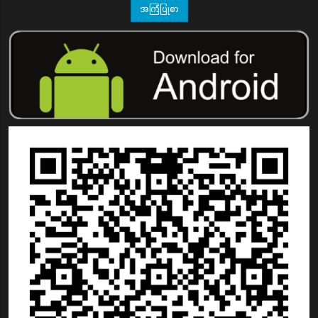
အကြံပြုစာ