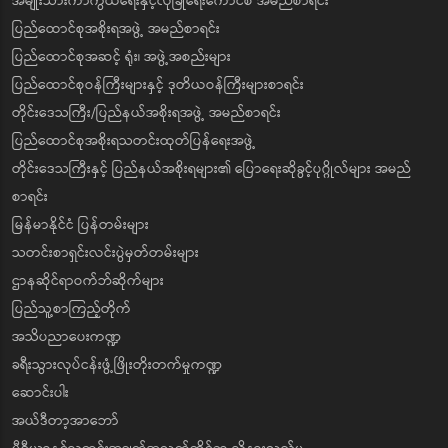
အမျိုးသားကာကွယ်ရေးနှင့်လုံခြုံရေးကောင်စီ အမည်စာရင်း
ပြည်ထောင်စုအစိုးရအဖွဲ့ အမည်စာရင်း
ပြည်ထောင်စုအဆင့် ရုံး၊ အဖွဲ့အစည်းများ
ပြည်ထောင်စုဝန်ကြီးများနှင့် ဒုတိယဝန်ကြီးများစာရင်း
တိုင်းဒေသကြီး/ပြည်နယ်အစိုးရအဖွဲ့ အမည်စာရင်း
ပြည်ထောင်စုအစိုးရသတင်းထုတ်ပြန်ရေးအဖွဲ့
တိုင်းဒေသကြီးနှင့် ပြည်နယ်အစိုးရများ၏ ပြောရေးဆိုခွင့်ပုဂ္ဂိုလ်များ အမည်
စာရင်း
မြန်မာနိုင်ငံ ပြန်တမ်းများ
သတင်းစာရှင်းလင်းပွဲမှတ်တမ်းများ
ဌာနဆိုင်ရာဝက်ဘ်ဆိုက်များ
ပြည်သူ့စာကြည့်တိုက်
အသိပညာပေးကဏ္ဍ
ခရီးသွားလုပ်ငန်းဖွံ့ဖြိုးတိုးတက်မှုကဏ္ဍ
ဆောင်းပါး
အယ်ဒီတာ့အာဘော်