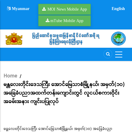
Skip
Myanmar
English
to
MOI News Mobile App
main
mTube Mobile App
content
Home
/
Breadcrumb
မန္တလေးတိုင်း‌ဒေသကြီး အောင်မြေသာစံမြို့နယ်၊ အမှတ်(၁၀)
အခြေခံပညာအထက်တန်းကျောင်းတွင် လူငယ်စကားဝိုင်း
အခမ်းအနား ကျင်းပပြုလုပ်
မန္တလေးတိုင်း‌ဒေသကြီး အောင်မြေသာစံမြို့နယ်၊ အမှတ်(၁၀) အခြေခံပညာ