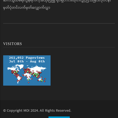
ဆက်သွယ်ရေးကွန်ရက်ကိုအသုံးပြု၍ ရုပ်ရှင်ကားထုတ်လွှင့်ပြသခြင်းလုပ်ငန်း
မှတ်ပုံတင်လက်မှတ်လျှောက်လွှာ
VISITORS
© Copyright
MOI
2024. All Rights Reserved.