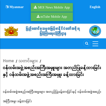
Skip
Myanmar
English
to
MOI News Mobile App
main
mTube Mobile App
content
Home
သတင်းများ
/
/
Breadcrumb
ဝန်ထမ်းအဖွဲ့အစည်းအကြီးအမှူးများ အတည်ပြုခန့်ထားခြင်း
နှင့် ဝန်ထမ်းအဖွဲ့အစည်းအကြီးအမှူး ခန့်ထားခြင်း
ဝန်ထမ်းအဖွဲ့အစည်းအကြီးအမှူးများ အတည်ပြုခန့်ထားခြင်းနှင့် ဝန်ထမ်းအဖွဲ့အစည်း
အကြီးအမှူး ခန့်ထားခြင်း