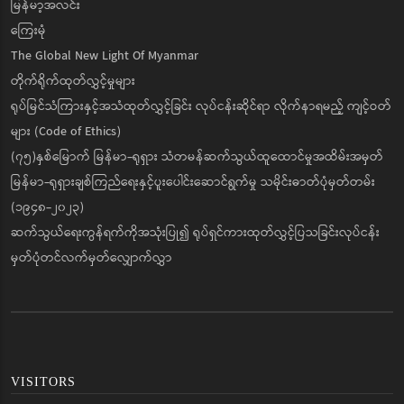
မြန်မာ့အလင်း
ကြေးမုံ
The Global New Light Of Myanmar
တိုက်ရိုက်ထုတ်လွှင့်မှုများ
ရုပ်မြင်သံကြားနှင့်အသံထုတ်လွှင့်ခြင်း လုပ်ငန်းဆိုင်ရာ လိုက်နာရမည့် ကျင့်ဝတ်
များ (Code of Ethics)
(၇၅)နှစ်မြောက် မြန်မာ-ရုရှား သံတမန်ဆက်သွယ်ထူထောင်မှုအထိမ်းအမှတ်
မြန်မာ-ရုရှားချစ်ကြည်ရေးနှင့်ပူးပေါင်းဆောင်ရွက်မှု သမိုင်းဓာတ်ပုံမှတ်တမ်း
(၁၉၄၈-၂၀၂၃)
ဆက်သွယ်ရေးကွန်ရက်ကိုအသုံးပြု၍ ရုပ်ရှင်ကားထုတ်လွှင့်ပြသခြင်းလုပ်ငန်း
မှတ်ပုံတင်လက်မှတ်လျှောက်လွှာ
VISITORS