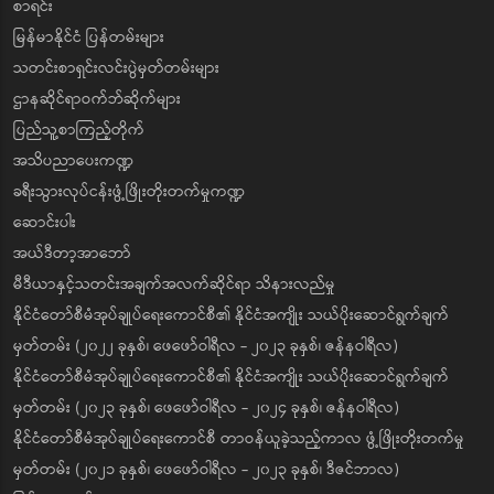
စာရင်း
မြန်မာနိုင်ငံ ပြန်တမ်းများ
သတင်းစာရှင်းလင်းပွဲမှတ်တမ်းများ
ဌာနဆိုင်ရာဝက်ဘ်ဆိုက်များ
ပြည်သူ့စာကြည့်တိုက်
အသိပညာပေးကဏ္ဍ
ခရီးသွားလုပ်ငန်းဖွံ့ဖြိုးတိုးတက်မှုကဏ္ဍ
ဆောင်းပါး
အယ်ဒီတာ့အာဘော်
မီဒီယာနှင့်သတင်းအချက်အလက်ဆိုင်ရာ သိနားလည်မှု
နိုင်ငံတော်စီမံအုပ်ချုပ်ရေးကောင်စီ၏ နိုင်ငံအကျိုး သယ်ပိုးဆောင်ရွက်ချက်
မှတ်တမ်း (၂၀၂၂ ခုနှစ်၊ ဖေဖော်ဝါရီလ - ၂၀၂၃ ခုနှစ်၊ ဇန်နဝါရီလ)
နိုင်ငံတော်စီမံအုပ်ချုပ်ရေးကောင်စီ၏ နိုင်ငံအကျိုး သယ်ပိုးဆောင်ရွက်ချက်
မှတ်တမ်း (၂၀၂၃ ခုနှစ်၊ ဖေဖော်ဝါရီလ - ၂၀၂၄ ခုနှစ်၊ ဇန်နဝါရီလ)
နိုင်ငံတော်စီမံအုပ်ချုပ်ရေးကောင်စီ တာဝန်ယူခဲ့သည့်ကာလ ဖွံ့ဖြိုးတိုးတက်မှု
မှတ်တမ်း (၂၀၂၁ ခုနှစ်၊ ဖေဖော်ဝါရီလ - ၂၀၂၃ ခုနှစ်၊ ဒီဇင်ဘာလ)