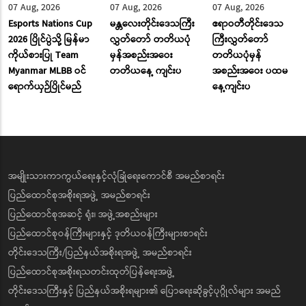
07 Aug, 2026
07 Aug, 2026
07 Aug, 2026
Esports Nations Cup
မန္တလေးတိုင်းဒေသကြီး
ဧရာဝတီတိုင်းဒေသ
2026 ပြိုင်ပွဲသို့ မြန်မာ
လွှတ်တော် တတိယပုံ
ကြီးလွှတ်တော်
ကိုယ်စားပြု Team
မှန်အစည်းအဝေး
တတိယပုံမှန်
Myanmar MLBB ဝင်
တတိယနေ့ ကျင်းပ
အစည်းအဝေး ပထမ
ရောက်ယှဉ်ပြိုင်မည်
နေ့ကျင်းပ
အမျိုးသားကာကွယ်ရေးနှင့်လုံခြုံရေးကောင်စီ အမည်စာရင်း
ပြည်ထောင်စုအစိုးရအဖွဲ့ အမည်စာရင်း
ပြည်ထောင်စုအဆင့် ရုံး၊ အဖွဲ့အစည်းများ
ပြည်ထောင်စုဝန်ကြီးများနှင့် ဒုတိယဝန်ကြီးများစာရင်း
တိုင်းဒေသကြီး/ပြည်နယ်အစိုးရအဖွဲ့ အမည်စာရင်း
ပြည်ထောင်စုအစိုးရသတင်းထုတ်ပြန်ရေးအဖွဲ့
တိုင်းဒေသကြီးနှင့် ပြည်နယ်အစိုးရများ၏ ပြောရေးဆိုခွင့်ပုဂ္ဂိုလ်များ အမည်