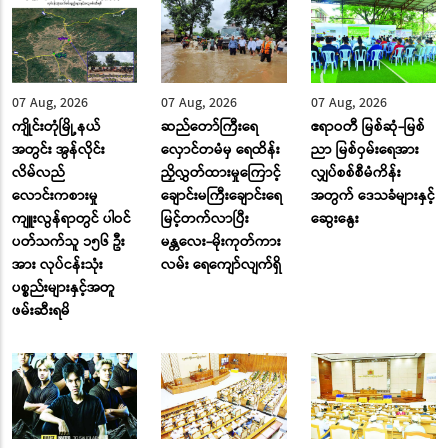
07 Aug, 2026
07 Aug, 2026
07 Aug, 2026
ကျိုင်းတုံမြို့နယ်
ဆည်တော်ကြီးရေ
ဧရာဝတီ မြစ်ဆုံ-မြစ်
အတွင်း အွန်လိုင်း
လှောင်တမံမှ ရေထိန်း
ညာ မြစ်ဝှမ်းရေအား
လိမ်လည်
ညှိလွှတ်ထားမှုကြောင့်
လျှပ်စစ်စီမံကိန်း
လောင်းကစားမှု
ချောင်းမကြီးချောင်းရေ
အတွက် ဒေသခံများနှင့်
ကျူးလွန်ရာတွင် ပါဝင်
မြင့်တက်လာပြီး
ဆွေးနွေး
ပတ်သက်သူ ၁၅၆ ဦး
မန္တလေး-မိုးကုတ်ကား
အား လုပ်ငန်းသုံး
လမ်း ‌ရေ‌ကျော်လျက်ရှိ
ပစ္စည်းများနှင့်အတူ
ဖမ်းဆီးရမိ