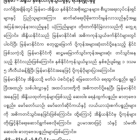
မြန်မာ - အိန္ဒိယ နှစ်နိုင်ငံကုန်သွယ်မှုနှင့် ရင်းနှီးမြှုပ်နှံမှု
လက်ရှိအချိန်တွင် မြန်မာ-အိန္ဒိယ နှစ်နိုင်ငံအစိုးရဌာနများ၊ စီးပွားရေးလုပ်ငန်းရှင်
များနှင့် ပြည်သူများအကြား ဆက်ဆံရေးပိုမိုကောင်းမွန်လာသည်နှင့်အမျှ
အပြန်အလှန်နားလည်မှုနှင့် ယုံကြည်မှုများ တိုးတက်ခိုင်မြဲလာသည်ကို တွေ့ရ
ကြောင်း၊ အိန္ဒိယနိုင်ငံသည် မြန်မာနိုင်ငံ၏ အဓိကကုန်သွယ်ဖက်နိုင်ငံများတွင်
ပါဝင်ပြီး မြန်မာနိုင်ငံက စတုတ္ထမြောက် ပို့ကုန်အများဆုံးတင်ပို့နေသည့် နိုင်ငံ
ဖြစ်သကဲ့သို့ မြန်မာနိုင်ငံကို ဆဋ္ဌမမြောက်သွင်းကုန်အများဆုံး တင်သွင်းနေ
သည့် နိုင်ငံလည်းဖြစ်ကြောင်း၊ နှစ်နိုင်ငံကုန်သွယ်မှုသည် နှစ်စဉ်ပျမ်းမျှ ၁ ဒသမ
၅ ဘီလီယံခန့်ရှိပြီး မြန်မာနိုင်ငံအနေဖြင့် ပို့ကုန်ပိုများပြားကြောင်း။
မြန်မာနိုင်ငံမှ အိန္ဒိယသို့ မတ်ပဲ၊ ပဲစင်းငုံနှင့် မြေထောက်ပဲ၊ ရေထွက်ပစ္စည်း၊ ချုပ်
ပြီးအထည်၊ သစ်ပါးလွှာနှင့် အထပ်သားတို့ကို အဓိကတင်ပို့နေပြီး မြန်မာနိုင်ငံ
အနေဖြင့် အိန္ဒိယထုတ်ကုန်များဖြစ်သည့် ဆေးဝါး၊ ရေနံထွက်ပစ္စည်း၊ ဓာတုဗေဒ
ပစ္စည်း၊ မော်တော်ယာဉ်၊ မော်တော်ဆိုင်ကယ်နှင့် လယ်ယာသုံးစက်ပစ္စည်းများ
ကို အဓိကတင်သွင်းနေခြင်းဖြစ်ကြောင်း၊ ထို့ကြောင့် အိန္ဒိယနိုင်ငံမှ ပို့ကုန်များ
တိုးမြှင့်နိုင်ရေးဆောင်ရွက်စေလိုကြောင်း၊ ဥပမာအားဖြင့် သံနှင့် သံမဏိ၊
ဆေးဝါး၊ ဓာတုဗေဒပစ္စည်းများဖြစ်ကြောင်း။