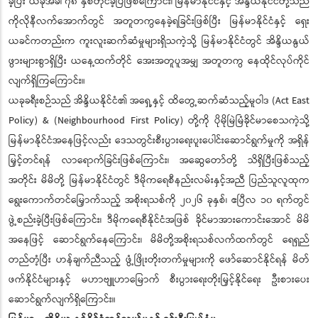
ခဲ့ပြီး ယခုအခါ ၇၈ နှစ်တိုင်ခဲ့ပြီဖြစ်ကြောင်း၊ မြန်မာနိုင်ငံနှင့် အိန္ဒိယနိုင်ငံတို့သည်
ကိုလိုနီလက်အောက်တွင် အတူတကွနေခဲ့ရခြင်းဖြစ်ပြီး မြန်မာနိုင်ငံနှင့် ရှေး
ယခင်ကတည်းက ကူးလူးဆက်ဆံမှုများရှိသကဲ့သို့ မြန်မာနိုင်ငံတွင် အိန္ဒိယနွယ်
ဖွားများစွာရှိပြီး ယနေ့ထက်တိုင် အေးအတူပူအမျှ အတူတကွ နေထိုင်လုပ်ကိုင်
လျက်ရှိကြကြောင်း။
ယခုခရီးစဉ်သည် အိန္ဒိယနိုင်ငံ၏ အရှေ့နှင့် ထိတွေ့ဆက်ဆံသည့်မူဝါဒ (Act East
Policy) & (Neighbourhood First Policy) တို့ကို ပိုမိုမြဲမြံခိုင်မာစေသကဲ့သို့
မြန်မာနိုင်ငံအနေဖြင့်လည်း ဒေသတွင်းစီးပွားရေးပူးပေါင်းဆောင်ရွက်မှုကို အရှိန်
မြှင့်တင်ရန် လာရောက်ခြင်းဖြစ်ကြောင်း၊ အဆွေတော်တို့ သိရှိပြီးဖြစ်သည့်
အတိုင်း မိမိတို့ မြန်မာနိုင်ငံတွင် ဒီမိုကရေစီနည်းလမ်းနှင့်အညီ ပြည်သူလူထုက
ရွေးကောက်တင်မြှောက်သည့် အစိုးရသစ်ကို ၂၀၂၆ ခုနှစ်၊ ဧပြီလ ၁၀ ရက်တွင်
ဖွဲ့စည်းခဲ့ပြီးဖြစ်ကြောင်း၊ ဒီမိုကရေစီနိုင်ငံအဖြစ် ခိုင်မာအားကောင်းအောင် မိမိ
အနေဖြင့် ဆောင်ရွက်နေကြောင်း၊ မိမိတို့အစိုးရသစ်လက်ထက်တွင် ရေရှည်
တည်တံ့ပြီး ဟန်ချက်ညီသည့် ဖွံ့ဖြိုးတိုးတက်မှုများကို ဖော်ဆောင်နိုင်ရန် မိတ်
ဖက်နိုင်ငံများနှင့် မဟာဗျူဟာမြောက် စီးပွားရေးတိုးမြှင့်နိုင်ရေး ဦးစားပေး
ဆောင်ရွက်လျက်ရှိကြောင်း။