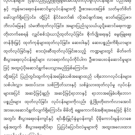
လုပ်ငန်းများ၊ ပြန်လည်ပြည့်ဖြိုးမြဲစွမ်းအင်ထုတ်လုပ်မှုလုပ်ငန်းများ၊ ပညာရေး
နှင့် ကျန်းမာရေးဝန်ဆောင်မှုလုပ်ငန်းများကို ဦးစားပေးအဖြစ် သတ်မှတ်ဖိတ်
ခေါ်လျက်ရှိကြောင်း၊ ထို့ပြင် နိုင်ငံတော်၏ လိုအပ်ချက်အရ ဓာတ်မြေဩဇာ၊
ဘိလပ်မြေနှင့် သံမဏိထုတ်လုပ်ခြင်း၊ အများပြည်သူသယ်ယူပို့ဆောင်ရေးကဏ္ဍ
တိုးတက်စေရန် လျှပ်စစ်သုံးယာဉ်ထုတ်လုပ်ခြင်း၊ စိုက်ပျိုးရေးနှင့် မွေးမြူရေး
တန်ဖိုးမြှင့် ထုတ်ကုန်များထုတ်လုပ်ခြင်း၊ ဆေးဝါးနှင့် ဆေးပစ္စည်းကိရိယာများ
ထုတ်လုပ်ခြင်းနှင့် စားသုံးဆီထုတ်လုပ်ခြင်းစသည့် ကဏ္ဍများတွင် မိတ်ဖက်
စီးပွားရေးလုပ်ငန်းရှင်များ လာရောက်လုပ်ကိုင်ပါက ဦးစားပေးဝန်ဆောင်မှုများ
ဖြင့် အထူးပံ့ပိုးဆောင်ရွက်ပေးသွားမည်ဖြစ်ကြောင်း။
ထို့အပြင် ပြည်တွင်းထွက်ကုန်အခြေခံသစ်အချောထည် ပရိဘောဂလုပ်ငန်းများ၊
သစ်ပါးလွှာ၊ အထပ်သား၊ သစ်ကြိတ်သားနှင့် သစ်ခွဲသားထုတ်လုပ်မှု လုပ်ငန်း
များအပြင် အဆင့်မြင့်ချည်၊ အဆင့်မြင့်ရာဘာနှင့် ရာဘာအခြေခံပရိဘောဂ
ပစ္စည်းများ ထုတ်လုပ်ခြင်း လုပ်ငန်းများကိုလည်း ဖွံ့ဖြိုးတိုးတက်လာအောင်
အားပေးဆောင်ရွက်လျက်ရှိကြောင်း၊ မိမိတို့ ရွေးကောက်ခံအစိုးရအနေဖြင့် နိုင်ငံ
အတွင်း စီးပွားရေးဝန်းကျင်နှင့် ရင်းနှီးမြှုပ်နှံမှုဝန်းကျင် ပိုမိုကောင်းမွန်လာစေ
ရန်အတွက် စီးပွားရေးဆိုင်ရာ ပြုပြင်ပြောင်းလဲမှုများကို အထူးအလေးထား