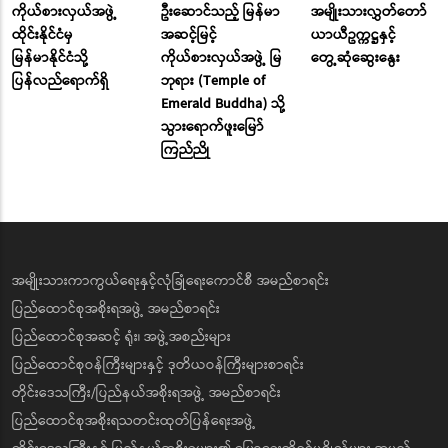
ကိုယ်စားလှယ်အဖွဲ့
ဦးဆောင်သည့် မြန်မာ
အမျိုးသားလွှတ်တော်
ထိုင်းနိုင်ငံမှ
အဆင့်မြင့်
ယာယီဥက္ကဋ္ဌနှင့်
မြန်မာနိုင်ငံသို့
ကိုယ်စားလှယ်အဖွဲ့ မြ
တွေ့ဆုံဆွေးနွေး
ပြန်လည်ရောက်ရှိ
ဘုရား (Temple of
Emerald Buddha) သို့
သွားရောက်ဖူးမြော်
ကြည်ညို
အမျိုးသားကာကွယ်ရေးနှင့်လုံခြုံရေးကောင်စီ အမည်စာရင်း
ပြည်ထောင်စုအစိုးရအဖွဲ့ အမည်စာရင်း
ပြည်ထောင်စုအဆင့် ရုံး၊ အဖွဲ့အစည်းများ
ပြည်ထောင်စုဝန်ကြီးများနှင့် ဒုတိယဝန်ကြီးများစာရင်း
တိုင်းဒေသကြီး/ပြည်နယ်အစိုးရအဖွဲ့ အမည်စာရင်း
ပြည်ထောင်စုအစိုးရသတင်းထုတ်ပြန်ရေးအဖွဲ့