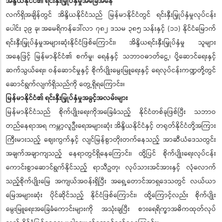
အိန္ဒိယနိုင်ငံ၏ ရင်းနှီးမြှုပ်နှံမှုအခြေအနေ
လက်ရှိအချိန်တွင် အိန္ဒိယနိုင်ငံသည် မြန်မာနိုင်ငံတွင် ရင်းနှီးမြှုပ်နှံမှုလုပ်ငန်း
ပေါင်း ၃၉ ခု၊ အမေရိကန်ဒေါ်လာ ၇၈၂ ဒသမ ၃၈၅ သန်းနှင့် (၁၁) နိုင်ငံမြောက်
ရင်းနှီးမြှုပ်နှံမှုအများဆုံးနိုင်ငံဖြစ်ကြောင်း၊ အိန္ဒိယရင်းနှီးမြှုပ်နှံမှု သူများ
အနေဖြင့် မြန်မာနိုင်ငံ၏ စက်မှု၊ ရေနံနှင့် သဘာဝဓာတ်ငွေ့၊ ပို့ဆောင်ရေးနှင့်
ဆက်သွယ်ရေး၊ ဝန်ဆောင်မှုနှင့် စိုက်ပျိုးမွေးမြူရေးနှင့် ရေလုပ်ငန်းကဏ္ဍတို့တွင်
ဆောင်ရွက်လျက်ရှိသည်ကို တွေ့ရှိရကြောင်း။
မြန်မာနိုင်ငံ၏ ရင်းနှီးမြှုပ်နှံမှုအခွင့်အလမ်းများ
မြန်မာနိုင်ငံသည် စိုက်ပျိုးရေးကိုအခြေခံသည့် နိုင်ငံတစ်ခုဖြစ်ပြီး သဘာဝ
တည်နေရာအရ ကမ္ဘာ့လူဦးရေအများဆုံး အိန္ဒိယနိုင်ငံနှင့် တရုတ်နိုင်ငံတို့အကြား
ကြီးမားသည့် ဈေးကွက်နှင့် လျင်မြန်စွာတိုးတက်နေသည့် အာဆီယံဒေသတွင်း
အချက်အချာကျသည့် နေရာတွင်ရှိနေကြောင်း၊ ထို့ပြင် စိုက်ပျိုးရေးလုပ်ငန်း
ကောင်းစွာဆောင်ရွက်နိုင်သည့် ရာသီဥတု၊ လုပ်သားအင်အားနှင့် လုံလောက်
သည့်စိုက်ပျိုးမြေ အကျယ်အဝန်းရှိပြီး အရှေ့တောင်အာရှဒေသတွင် လယ်ယာ
မြေအများဆုံး ပိုင်ဆိုင်သည့် နိုင်ငံဖြစ်ကြောင်း၊ ထို့ကြောင့်လည်း စိုက်ပျိုး
မွေးမြူရေးအခြေခံကောင်းများကို အသုံးချပြီး စားရေရိက္ခာအဓိကထုတ်လုပ်