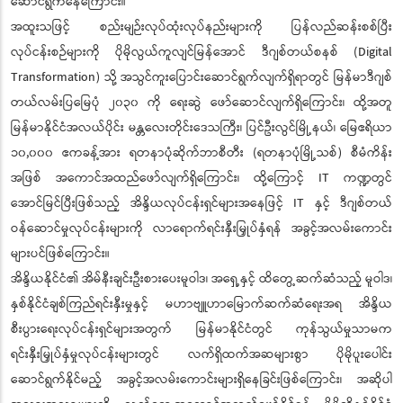
ဆောင်ရွက်နေကြောင်း။
အထူးသဖြင့် စည်းမျဉ်းလုပ်ထုံးလုပ်နည်းများကို ပြန်လည်ဆန်းစစ်ပြီး
လုပ်ငန်းစဉ်များကို ပိုမိုလွယ်ကူလျင်မြန်အောင် ဒီဂျစ်တယ်စနစ် (Digital
Transformation) သို့ အသွင်ကူးပြောင်းဆောင်ရွက်လျက်ရှိရာတွင် မြန်မာဒီဂျစ်
တယ်လမ်းပြမြေပုံ ၂၀၃၀ ကို ရေးဆွဲ ဖော်ဆောင်လျက်ရှိကြောင်း၊ ထို့အတူ
မြန်မာနိုင်ငံအလယ်ပိုင်း မန္တလေးတိုင်းဒေသကြီး၊ ပြင်ဦးလွင်မြို့နယ်၊ မြေဧရိယာ
၁၀,၀၀၀ ဧကခန့်အား ရတနာပုံဆိုက်ဘာစီတီး (ရတနာပုံမြို့သစ်) စီမံကိန်း
အဖြစ် အကောင်အထည်ဖော်လျက်ရှိကြောင်း၊ ထို့ကြောင့် IT ကဏ္ဍတွင်
အောင်မြင်ပြီးဖြစ်သည့် အိန္ဒိယလုပ်ငန်းရှင်များအနေဖြင့် IT နှင့် ဒီဂျစ်တယ်
ဝန်ဆောင်မှုလုပ်ငန်းများကို လာရောက်ရင်းနှီးမြှုပ်နှံရန် အခွင့်အလမ်းကောင်း
များပင်ဖြစ်ကြောင်း။
အိန္ဒိယနိုင်ငံ၏ အိမ်နီးချင်းဦးစားပေးမူဝါဒ၊ အရှေ့နှင့် ထိတွေ့ဆက်ဆံသည့် မူဝါဒ၊
နှစ်နိုင်ငံချစ်ကြည်ရင်းနှီးမှုနှင့် မဟာဗျူဟာမြောက်ဆက်ဆံရေးအရ အိန္ဒိယ
စီးပွားရေးလုပ်ငန်းရှင်များအတွက် မြန်မာနိုင်ငံတွင် ကုန်သွယ်မှုသာမက
ရင်းနှီးမြှုပ်နှံမှုလုပ်ငန်းများတွင် လက်ရှိထက်အဆများစွာ ပိုမိုပူးပေါင်း
ဆောင်ရွက်နိုင်မည့် အခွင့်အလမ်းကောင်းများရှိနေခြင်းဖြစ်ကြောင်း၊ အဆိုပါ