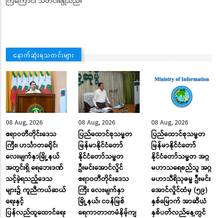
ကြကြောင်း သတင်းရရှိသည်။
နောက်ဆုံးရသတင်းများ
08 Aug, 2026
08 Aug, 2026
08 Aug, 2026
ဧရာဝတီတိုင်းဒေသ
ပြည်ထောင်စုသမ္မတ
ပြည်ထောင်စုသမ္မတ
ကြီး၊ ဟင်္သာတခရိုင်၊
မြန်မာနိုင်ငံတော်
မြန်မာနိုင်ငံတော်
လေးမျက်နှာမြို့နယ်
နိုင်ငံတော်သမ္မတ
နိုင်ငံတော်သမ္မတ အဂ္ဂ
အတွင်းရှိ ရေဘေးဒဏ်
ဦးမင်းအောင်လှိုင်
မဟာသရေစည်သူ အဂ္ဂ
သင့်ခဲ့ရသည့်ဒေသ
ဧရာဝတီတိုင်းဒေသ
မဟာသီရိသုဓမ္မ ဦးမင်း
များ၌ ကူညီကယ်ဆယ်
ကြီး လေးမျက်နှာ
အောင်လှိုင်ထံမှ (၅၉)
ရေးနှင့်
မြို့နယ်၊ ငဝန်မြစ်
နှစ်မြောက် အာဆီယံ
ပြန်လည်ထူထောင်ရေး
ရေကာတာတမံနိမ့်ကျ
နှစ်ပတ်လည်နေ့တွင်