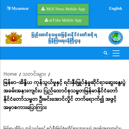
Skip
Myanmar
English
to
MOI News Mobile App
main
mTube Mobile App
content
Home
သတင်းများ
/
/
Breadcrumb
မြန်မာ-အိန္ဒိယ ကုန်သွယ်မှုနှင့် ရင်းနှီးမြှုပ်နှံမှုဆိုင်ရာဆွေးနွေးပွဲ
အခမ်းအနားကျင်းပ ပြည်ထောင်စုသမ္မတမြန်မာနိုင်ငံတော်
နိုင်ငံတော်သမ္မတ ဦးမင်းအောင်လှိုင် တက်ရောက်၍ အဖွင့်
အမှာစကားပြောကြား
မြန်မာ-အိန္ဒိယ ကုန်သွယ်မှုနှင့် ရင်းနှီးမြှုပ်နှံမှုဆိုင်ရာဆွေးနွေးပွဲ အခမ်းအနားကျင်းပ