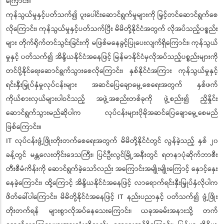
ကြောင်း။
ကုန်သွယ်မှုနှင့်ပတ်သက်၍ ပူးပေါင်းဆောင်ရွက်မှုများကို မြှင့်တင်ဆောင်ရွက်စေ
လိုကြောင်း၊ ကုန်သွယ်မှုနှင့်ပတ်သက်ပြီး မိမိတို့နိုင်ငံအတွက် လိုအပ်သည့်ပစ္စည်း
များ တိုက်ရိုက်တင်သွင်းခြင်းကို မဖြစ်မနေခွင့်ပြုပေးလျက်ရှိကြောင်း၊ ကုန်သွယ်
မှုနှင့် ပတ်သက်၍ အိန္ဒိယနိုင်ငံအနေဖြင့် မြန်မာနိုင်ငံမှလိုအပ်သည့်ပစ္စည်းများကို
တင်ပို့နိုင်ရေးဆောင်ရွက်သွားစေလိုကြောင်း၊ နှစ်နိုင်ငံအကြား ကုန်သွယ်မှုနှင့်
ရင်းနှီးမြှုပ်နှံမှုလုပ်ငန်းများ အဆင်ပြေချောမွေ့စေရေးအတွက် နှစ်ဖက်
ကိုယ်စားလှယ်များပါဝင်သည့် အဖွဲ့အစည်းတစ်ခုကို ဖွဲ့စည်း၍ ညှိနှိုင်း
ဆောင်ရွက်သွားမည်ဆိုပါက လုပ်ငန်းများပိုမိုအဆင်ပြေချောမွေ့စေမည်
ဖြစ်ကြောင်း။
IT လုပ်ငန်းဖွံ့ဖြိုးတိုးတက်စေရေးအတွက် မိမိတို့နိုင်ငံတွင် လွန်ခဲ့သည့် နှစ် ၂၀
ခန့်တွင် မန္တလေးတိုင်းဒေသကြီး၊ ပြင်ဦးလွင်မြို့အနီးတွင် ရတနာပုံဆိုက်ဘာစီး
တီးစီမံကိန်းကို ဆောင်ရွက်ခဲ့သော်လည်း အကြောင်းအမျိုးမျိုးကြောင့် နှောင့်နှေး
နေခဲ့ကြောင်း၊ ထို့ကြောင့် အိန္ဒိယနိုင်ငံအနေဖြင့် လာရောက်ရင်းနှီးမြှုပ်နှံလိုပါက
ဖိတ်ခေါ်ပါကြောင်း၊ မိမိတို့နိုင်ငံအနေဖြင့် IT နည်းပညာနှင့် ပတ်သက်၍ ဖွံ့ဖြိုး
တိုးတက်ရန် များစွာလိုအပ်နေသေးကြောင်း၊ ယခုအခမ်းအနားသို့ တက်