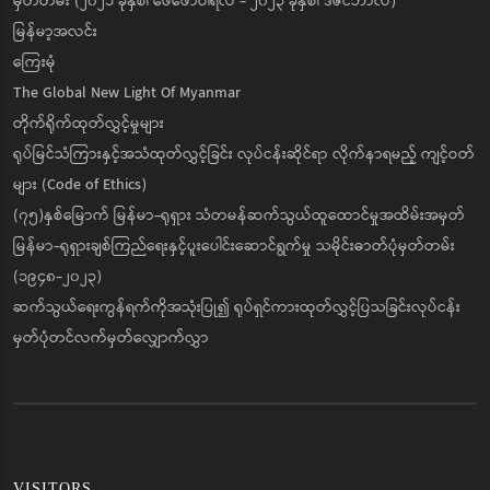
မှတ်တမ်း (၂၀၂၁ ခုနှစ်၊ ဖေဖော်ဝါရီလ - ၂၀၂၃ ခုနှစ်၊ ဒီဇင်ဘာလ)
မြန်မာ့အလင်း
ကြေးမုံ
The Global New Light Of Myanmar
တိုက်ရိုက်ထုတ်လွှင့်မှုများ
ရုပ်မြင်သံကြားနှင့်အသံထုတ်လွှင့်ခြင်း လုပ်ငန်းဆိုင်ရာ လိုက်နာရမည့် ကျင့်ဝတ်
များ (Code of Ethics)
(၇၅)နှစ်မြောက် မြန်မာ-ရုရှား သံတမန်ဆက်သွယ်ထူထောင်မှုအထိမ်းအမှတ်
မြန်မာ-ရုရှားချစ်ကြည်ရေးနှင့်ပူးပေါင်းဆောင်ရွက်မှု သမိုင်းဓာတ်ပုံမှတ်တမ်း
(၁၉၄၈-၂၀၂၃)
ဆက်သွယ်ရေးကွန်ရက်ကိုအသုံးပြု၍ ရုပ်ရှင်ကားထုတ်လွှင့်ပြသခြင်းလုပ်ငန်း
မှတ်ပုံတင်လက်မှတ်လျှောက်လွှာ
VISITORS