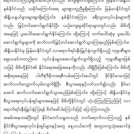
ရောက်လာကြသူများအားလုံးကိုလည်း ကျေးဇူးတင်ရှိကြောင်း၊ မြန်မာ-အိန္ဒိယ
နှစ်နိုင်ငံသည် သမိုင်းကြောင်းအရ များစွာတူညီမှုရှိကြောင်း၊ မြန်မာနိုင်ငံတွင်
အိန္ဒိယနွယ်ဖွားများစွာရှိကြောင်း၊ နှစ်နိုင်ငံအကြား ခရီးသွားလုပ်ငန်းများကို
လည်း မြှင့်တင်ဆောင်ရွက်နိုင်ပြီး ယဉ်ကျေးမှုဆိုင်ရာများတွင်လည်း မိမိတို့
အနေဖြင့် ပူးပေါင်းဆောင်ရွက်နိုင်ကြောင်း၊ ထို့ကြောင့် ဘက်ပေါင်းစုံမှ ပူးပေါင်း
ဆောင်ရွက်မှုများကို ဆက်လက်မြှင့်တင်ဆောင်ရွက်သွားကြရမည်ဖြစ်ကြောင်း။
အိန္ဒိယနိုင်ငံမှ မြန်မာနိုင်ငံတွင် လာရောက်ရင်းနှီးမြှုပ်နှံလျက်ရှိသည့် ကုမ္ပဏီများ
ရှေးယခင်ကတည်းက လုပ်ငန်းများဆောင်ရွက်လျက်ရှိသည့် ကုမ္ပဏီများဖြစ်
သဖြင့် မိမိတို့နိုင်ငံ၏ နိုင်ငံရေးအခြေအနေကိုလည်း သိရှိပြီးဖြစ်ကြောင်း၊ မိမိတို့
အစိုးရအနေဖြင့် ပါတီစုံဒီမိုကရေစီလမ်းကြောင်းပေါ်တွင် ခိုင်ခိုင်မာမာဖြင့်
ဆက်လက်လျှောက်လှမ်းလျက်ရှိပြီး စီးပွားရေးနှင့်ပတ်သက်၍လည်း ခိုင်မာ
အောင် ဆက်လက်ဆောင်ရွက်သွားမည်ဖြစ်ကြောင်း၊ ထို့ကြောင့် အိန္ဒိယနိုင်ငံမှ
စီးပွားရေးလုပ်ငန်းရှင်များအနေဖြင့် မိမိတို့နိုင်ငံတွင် ယုံယုံကြည်ကြည်ဖြင့် လာ
ရောက်ရင်းနှီးမြှုပ်နှံကြရန် ဖိတ်ခေါ်ပါကြောင်းဖြင့် ပြောကြားသည်။
အခမ်းအနားအပြီးတွင် နိုင်ငံတော်သမ္မတသည် တက်ရောက်လာကြသည့် နှစ်
နိုင်ငံစီးပွားရေးလုပ်ငန်းရှင်များနှင့်အတူ နေ့လယ်စာကို အတူတကွသုံးဆောင်ခဲ့