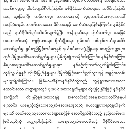
နှင့် Business-to-Business Engagement တိုးတက်လာစေရန် အရေးပါသော
အခန်းကဏ္ဍမှ ပါဝင်လျက်ရှိပါကြောင်း၊ နှစ်နိုင်ငံဆက်ဆံရေးမှာ သမိုင်းကြောင်း
အရ ထူးခြားပြီး ယဉ်ကျေးမှု၊ ဘာသာရေးနှင့် လူမှုဆက်ဆံရေးများအပေါ်
အခြေခံတည်ဆောက်ထားသော ခိုင်မာသည့် ဆက်ဆံရေးဖြစ်ကြောင်း၊ နှစ်နိုင်ငံ
သည် နယ်နိမိတ်ချင်းထိစပ်လျက်ရှိပြီး ကုန်သွယ်ရေး၊ ချိတ်ဆက်မှု၊ အခြေခံ
အဆောက်အအုံ၊ ကျန်းမာရေး၊ စိုက်ပျိုးရေး၊ စွမ်းအင်၊ ဒစ်ဂျစ်တယ်ပူးပေါင်း
ဆောင်ရွက်မှု၊ စွမ်းရည်မြှင့်တင်ရေးနှင့် နယ်စပ်ဒေသဖွံ့ဖြိုးရေး စသည့်ကဏ္ဍများ
တွင် ပိုမိုပူးပေါင်းဆောင်ရွက်မှုများ ပိုမိုတိုးချဲ့လာနိုင်ပါကြောင်း၊ နှစ်နိုင်ငံအကြား
စီးပွားရေးပူးပေါင်းဆောင်ရွက်မှုများမှာ နှစ်စဉ်တိုးတက်လျက်ရှိပါကြောင်း၊
ကုန်သွယ်မှုနှင့် ရင်းနှီးမြှုပ်နှံမှုများ ပိုမိုတိုးမြှင့်ဆောင်ရွက်သွားရန် အခွင့်အလမ်း
များစွာရှိပါကြောင်း၊ မြန်မာ-အိန္ဒိယနှစ်နိုင်ငံတို့သည် လွန်စွာအလားအလာ
ကောင်းသော ကဏ္ဍများတွင် ပူးပေါင်းဆောင်ရွက်မှုများ တိုးမြှင့်ခြင်းဖြင့် နှစ်နိုင်ငံ
အကျိုးကို တိုးမြှင့်စွမ်းဆောင်ရန် အကောင်းဆုံးအနေအထားတွင်ရှိနေပါ
ကြောင်း၊ ယနေ့ကဲ့သို့သောတွေ့ဆုံဆွေးနွေးမှုသည် မဟာဗျူဟာရည်ရွယ်ချက်
များကို လက်တွေ့ကျသောရလဒ်များအဖြစ် ဆောင်ရွက်နိုင်သည့် နည်းလမ်းများ
ဖြစ်သည်ကို တွေ့ရပါကြောင်း၊ ယနေ့တွေ့ဆုံမှုမှတစ်ဆင့် ပိုမိုခိုင်မာသော