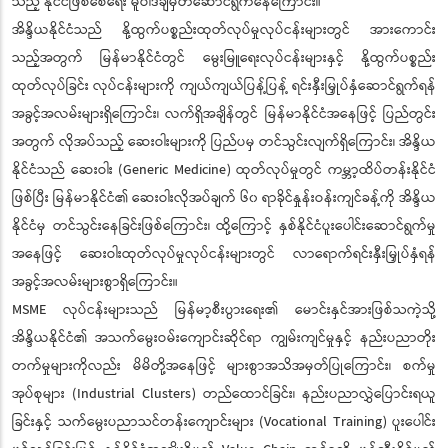
သည့် နိုင်ငံဖြစ်စေရေး မူဝါဒချမှတ်ဆောင်ရွက်နေကြောင်း။
အိန္ဒိယနိုင်ငံသည် နို့ထွက်ပစ္စည်းထုတ်လုပ်မှုလုပ်ငန်းများတွင် အားကောင်း
သည့်အတွက် မြန်မာနိုင်ငံတွင် မွေးမြူရေးလုပ်ငန်းများနှင့် နို့ထွက်ပစ္စည်း
ထုတ်လုပ်ခြင်း လုပ်ငန်းများကို ကျယ်ကျယ်ပြန့်ပြန့် ရင်းနှီးမြှုပ်နှံဆောင်ရွက်ရန်
အခွင့်အလမ်းများရှိကြောင်း၊ လက်ရှိအချိန်တွင် မြန်မာနိုင်ငံအနေဖြင့် ပြည်တွင်း
အတွက် လိုအပ်သည့် ဆေးဝါးများကို ပြည်ပမှ တင်သွင်းလျက်ရှိကြောင်း၊ အိန္ဒိယ
နိုင်ငံသည် ဆေးဝါး (Generic Medicine) ထုတ်လုပ်မှုတွင် ကမ္ဘာ့ထိပ်တန်းနိုင်ငံ
ဖြစ်ပြီး မြန်မာနိုင်ငံ၏ ဆေးဝါးလိုအပ်ချက် ၆၀ ရာခိုင်နှုန်းဝန်းကျင်ခန့်ကို အိန္ဒိယ
နိုင်ငံမှ တင်သွင်းနေခြင်းဖြစ်ကြောင်း၊ ထို့ကြောင့် နှစ်နိုင်ငံပူးပေါင်းဆောင်ရွက်မှု
အနေဖြင့် ဆေးဝါးထုတ်လုပ်မှုလုပ်ငန်းများတွင် လာရောက်ရင်းနှီးမြှုပ်နှံရန်
အခွင့်အလမ်းများစွာရှိကြောင်း။
MSME လုပ်ငန်းများသည် မြန်မာ့စီးပွားရေး၏ မောင်းနှင်အားဖြစ်သကဲ့သို့
အိန္ဒိယနိုင်ငံ၏ အသက်မွေးဝမ်းကျောင်းဆိုင်ရာ ကျွမ်းကျင်မှုနှင့် နည်းပညာတိုး
တက်မှုများကိုလည်း မိမိတို့အနေဖြင့် များစွာအသိအမှတ်ပြုကြောင်း၊ စက်မှု
အုပ်စုများ (Industrial Clusters) တည်ထောင်ခြင်း၊ နည်းပညာလွှဲပြောင်းရယူ
ခြင်းနှင့် သက်မွေးပညာသင်တန်းကျောင်းများ (Vocational Training) ပူးပေါင်း