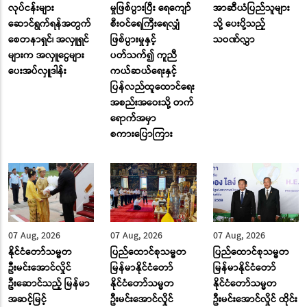
လုပ်ငန်းများ
မှုဖြစ်ပွားပြီး ရေကျော်
အာဆီယံပြည်သူများ
ဆောင်ရွက်ရန်အတွက်
စီးဝင်ရေကြီးရေလျှံ
သို့ ပေးပို့သည့်
စေတနာရှင်၊ အလှူရှင်
ဖြစ်ပွားမှုနှင့်
သဝဏ်လွှာ
များက အလှူငွေများ
ပတ်သက်၍ ကူညီ
ပေးအပ်လှူဒါန်း
ကယ်ဆယ်ရေးနှင့်
ပြန်လည်ထူထောင်ရေး
အစည်းအဝေးသို့ တက်
ရောက်အမှာ
စကားပြောကြား
07 Aug, 2026
07 Aug, 2026
07 Aug, 2026
နိုင်ငံတော်သမ္မတ
ပြည်ထောင်စုသမ္မတ
ပြည်ထောင်စုသမ္မတ
ဦးမင်းအောင်လှိုင်
မြန်မာနိုင်ငံတော်
မြန်မာနိုင်ငံတော်
ဦးဆောင်သည့် မြန်မာ
နိုင်ငံတော်သမ္မတ
နိုင်ငံတော်သမ္မတ
အဆင့်မြင့်
ဦးမင်းအောင်လှိုင်
ဦးမင်းအောင်လှိုင် ထိုင်း