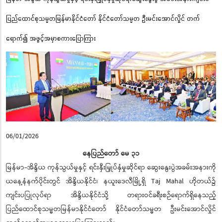
ပြည်ထောင်စုသမ္မတမြန်မာနိုင်ငံတော် နိုင်ငံတော်သမ္မတ ဦးမင်းအောင်လှိုင် တက်
ရောက်၍ အဖွင့်အမှာစကားပြောကြား
06/01/2026
နေပြည်တော် မေ ၃၁
မြန်မာ-အိန္ဒိယ ကုန်သွယ်မှုနှင့် ရင်းနှီးမြှုပ်နှံမှုဆိုင်ရာ ဆွေးနွေးပွဲအခမ်းအနားကို
ယနေ့နံနက်ပိုင်းတွင် အိန္ဒိယနိုင်ငံ၊ နယူးဒေလီမြို့ရှိ Taj Mahal ဟိုတယ်၌
ကျင်းပပြုလုပ်ရာ အိန္ဒိယနိုင်ငံသို့ တရားဝင်ခရီးစဉ်ရောက်ရှိနေသည့်
ပြည်ထောင်စုသမ္မတမြန်မာနိုင်ငံတော် နိုင်ငံတော်သမ္မတ ဦးမင်းအောင်လှိုင်