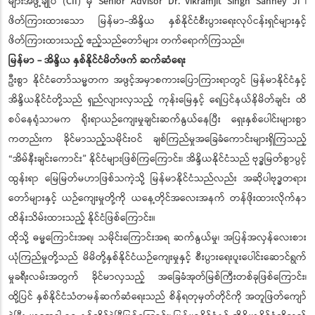
များအဖွဲ့ချုပ် (CII) မှ Senior Advisor Dr. Vikramjit Singh Sahney Ji ၊
ဖိတ်ကြားထားသော မြန်မာ-အိန္ဒိယ နှစ်နိုင်ငံစီးပွားရေးလုပ်ငန်းရှင်များနှင့်
ဖိတ်ကြားထားသည့် ဧည့်သည်တော်များ တက်ရောက်ကြသည်။
မြန်မာ - အိန္ဒိယ နှစ်နိုင်ငံမိတ်ဖက် ဆက်ဆံရေး
ဦးစွာ နိုင်ငံတော်သမ္မတက အဖွင့်အမှာစကားပြောကြားရာတွင် မြန်မာနိုင်ငံနှင့်
အိန္ဒိယနိုင်ငံတို့သည် ရှည်လျားလှသည့် ကုန်းမြေနှင့် ရေပြင်နယ်နိမိတ်ချင်း ထိ
စပ်နေရုံသာမက ရိုးရာယဉ်ကျေးမှုချင်းဆက်နွယ်နေပြီး ရှေးနှစ်ပေါင်းများစွာ
ကတည်းက ခိုင်မာသည့်သမိုင်းဝင် ချစ်ကြည်မှုအခြေခံကောင်းများရှိကြသည့်
“အိမ်နီးချင်းကောင်း” နိုင်ငံများဖြစ်ကြကြောင်း၊ အိန္ဒိယနိုင်ငံသည် ဗုဒ္ဓမြတ်စွာပွင့်
ထွန်းရာ မြေမြတ်မဟာဖြစ်သကဲ့သို့ မြန်မာနိုင်ငံသည်လည်း အဆိုပါဗုဒ္ဓတရား
တော်များနှင့် ယဉ်ကျေးမှုတို့ကို ယနေ့တိုင်အလေးအနက် တန်ဖိုးထားလိုက်နာ
ထိန်းသိမ်းထားသည့် နိုင်ငံဖြစ်ကြောင်း။
ထိုသို့ ဓမ္မကြောင်းအရ၊ သမိုင်းကြောင်းအရ ဆက်နွယ်မှု၊ အပြန်အလှန်လေးစား
ယုံကြည်မှုတို့သည် မိမိတို့နှစ်နိုင်ငံယဉ်ကျေးမှုနှင့် စီးပွားရေးပူးပေါင်းဆောင်ရွက်
မှုခရီးလမ်းအတွက် ခိုင်မာလှသည့် အခြေခံအုတ်မြစ်ကြီးတစ်ခုဖြစ်ကြောင်း၊
ထို့ပြင် နှစ်နိုင်ငံသံတမန်ဆက်ဆံရေးသည် စိန်ရတုမှတ်တိုင်ကို အတူဖြတ်ကျော်