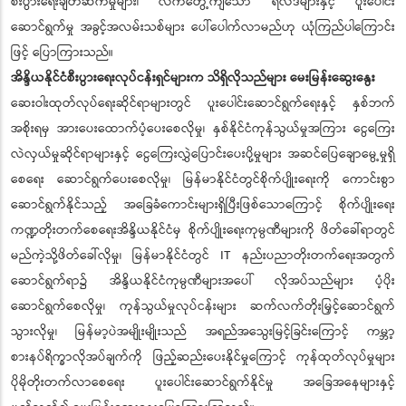
စီးပွားရေးချိတ်ဆက်မှုများ၊ လက်တွေ့ကျသော ရလဒ်များနှင့် ပူးပေါင်း
ဆောင်ရွက်မှု အခွင့်အလမ်းသစ်များ ပေါ်ပေါက်လာမည်ဟု ယုံကြည်ပါကြောင်း
ဖြင့် ပြောကြားသည်။
အိန္ဒိယနိုင်ငံစီးပွားရေးလုပ်ငန်းရှင်များက သိရှိလိုသည်များ မေးမြန်းဆွေးနွေး
ဆေးဝါးထုတ်လုပ်ရေးဆိုင်ရာများတွင် ပူးပေါင်းဆောင်ရွက်ရေးနှင့် နှစ်ဘက်
အစိုးရမှ အားပေးထောက်ပံ့ပေးစေလိုမှု၊ နှစ်နိုင်ငံကုန်သွယ်မှုအကြား ငွေကြေး
လဲလှယ်မှုဆိုင်ရာများနှင့် ငွေကြေးလွှဲပြောင်းပေးပို့မှုများ အဆင်ပြေချောမွေ့မှုရှိ
စေရေး ဆောင်ရွက်ပေးစေလိုမှု၊ မြန်မာနိုင်ငံတွင်စိုက်ပျိုးရေးကို ကောင်းစွာ
ဆောင်ရွက်နိုင်သည့် အခြေခံကောင်းများရှိပြီးဖြစ်သောကြောင့် စိုက်ပျိုးရေး
ကဏ္ဍတိုးတက်စေရေးအိန္ဒိယနိုင်ငံမှ စိုက်ပျိုးရေးကုမ္ပဏီများကို ဖိတ်ခေါ်ရာတွင်
မည်ကဲ့သို့ဖိတ်ခေါ်လိုမှု၊ မြန်မာနိုင်ငံတွင် IT နည်းပညာတိုးတက်ရေးအတွက်
ဆောင်ရွက်ရာ၌ အိန္ဒိယနိုင်ငံကုမ္ပဏီများအပေါ် လိုအပ်သည်များ ပံ့ပိုး
ဆောင်ရွက်စေလိုမှု၊ ကုန်သွယ်မှုလုပ်ငန်းများ ဆက်လက်တိုးမြှင့်ဆောင်ရွက်
သွားလိုမှု၊ မြန်မာ့ပဲအမျိုးမျိုးသည် အရည်အသွေးမြင့်ခြင်းကြောင့် ကမ္ဘာ့
စားနပ်ရိက္ခာလိုအပ်ချက်ကို ဖြည့်ဆည်းပေးနိုင်မှုကြောင့် ကုန်ထုတ်လုပ်မှုများ
ပိုမိုတိုးတက်လာစေရေး ပူးပေါင်းဆောင်ရွက်နိုင်မှု အခြေအနေများနှင့်