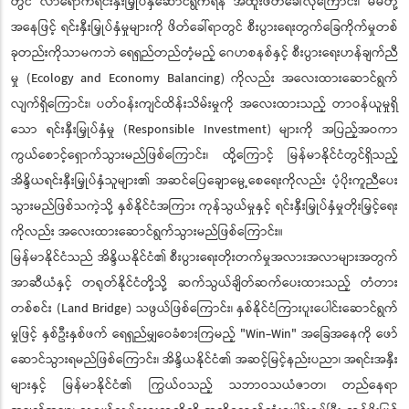
တွင် လာရောက်ရင်းနှီးမြှုပ်နှံဆောင်ရွက်ရန် အထူးဖိတ်ခေါ်လိုကြောင်း၊ မိမိတို့
အနေဖြင့် ရင်းနှီးမြှုပ်နှံမှုများကို ဖိတ်ခေါ်ရာတွင် စီးပွားရေးတွက်ခြေကိုက်မှုတစ်
ခုတည်းကိုသာမကဘဲ ရေရှည်တည်တံ့မည့် ဂေဟစနစ်နှင့် စီးပွားရေးဟန်ချက်ညီ
မှု (Ecology and Economy Balancing) ကိုလည်း အလေးထားဆောင်ရွက်
လျက်ရှိကြောင်း၊ ပတ်ဝန်းကျင်ထိန်းသိမ်းမှုကို အလေးထားသည့် တာဝန်ယူမှုရှိ
သော ရင်းနှီးမြှုပ်နှံမှု (Responsible Investment) များကို အပြည့်အဝကာ
ကွယ်စောင့်ရှောက်သွားမည်ဖြစ်ကြောင်း၊ ထို့ကြောင့် မြန်မာနိုင်ငံတွင်ရှိသည့်
အိန္ဒိယရင်းနှီးမြှုပ်နှံသူများ၏ အဆင်ပြေချောမွေ့စေရေးကိုလည်း ပံ့ပိုးကူညီပေး
သွားမည်ဖြစ်သကဲ့သို့ နှစ်နိုင်ငံအကြား ကုန်သွယ်မှုနှင့် ရင်းနှီးမြှုပ်နှံမှုတိုးမြှင့်ရေး
ကိုလည်း အလေးထားဆောင်ရွက်သွားမည်ဖြစ်ကြောင်း။
မြန်မာနိုင်ငံသည် အိန္ဒိယနိုင်ငံ၏ စီးပွားရေးတိုးတက်မှုအလားအလာများအတွက်
အာဆီယံနှင့် တရုတ်နိုင်ငံတို့သို့ ဆက်သွယ်ချိတ်ဆက်ပေးထားသည့် တံတား
တစ်စင်း (Land Bridge) သဖွယ်ဖြစ်ကြောင်း၊ နှစ်နိုင်ငံကြားပူးပေါင်းဆောင်ရွက်
မှုဖြင့် နှစ်ဦးနှစ်ဖက် ရေရှည်မျှဝေခံစားကြမည့် "Win-Win" အခြေအနေကို ဖော်
ဆောင်သွားရမည်ဖြစ်ကြောင်း၊ အိန္ဒိယနိုင်ငံ၏ အဆင့်မြင့်နည်းပညာ၊ အရင်းအနှီး
များနှင့် မြန်မာနိုင်ငံ၏ ကြွယ်ဝသည့် သဘာဝသယံဇာတ၊ တည်နေရာ