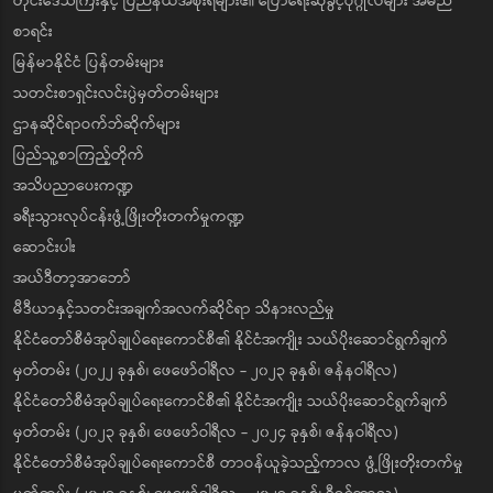
တိုင်းဒေသကြီးနှင့် ပြည်နယ်အစိုးရများ၏ ပြောရေးဆိုခွင့်ပုဂ္ဂိုလ်များ အမည်
စာရင်း
မြန်မာနိုင်ငံ ပြန်တမ်းများ
သတင်းစာရှင်းလင်းပွဲမှတ်တမ်းများ
ဌာနဆိုင်ရာဝက်ဘ်ဆိုက်များ
ပြည်သူ့စာကြည့်တိုက်
အသိပညာပေးကဏ္ဍ
ခရီးသွားလုပ်ငန်းဖွံ့ဖြိုးတိုးတက်မှုကဏ္ဍ
ဆောင်းပါး
အယ်ဒီတာ့အာဘော်
မီဒီယာနှင့်သတင်းအချက်အလက်ဆိုင်ရာ သိနားလည်မှု
နိုင်ငံတော်စီမံအုပ်ချုပ်ရေးကောင်စီ၏ နိုင်ငံအကျိုး သယ်ပိုးဆောင်ရွက်ချက်
မှတ်တမ်း (၂၀၂၂ ခုနှစ်၊ ဖေဖော်ဝါရီလ - ၂၀၂၃ ခုနှစ်၊ ဇန်နဝါရီလ)
နိုင်ငံတော်စီမံအုပ်ချုပ်ရေးကောင်စီ၏ နိုင်ငံအကျိုး သယ်ပိုးဆောင်ရွက်ချက်
မှတ်တမ်း (၂၀၂၃ ခုနှစ်၊ ဖေဖော်ဝါရီလ - ၂၀၂၄ ခုနှစ်၊ ဇန်နဝါရီလ)
နိုင်ငံတော်စီမံအုပ်ချုပ်ရေးကောင်စီ တာဝန်ယူခဲ့သည့်ကာလ ဖွံ့ဖြိုးတိုးတက်မှု