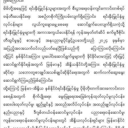
ဖြစ်ကြောင်း။
မိမိတို့အနေဖြင့် ရင်းနှီးမြှုပ်နှံသူများအတွက် စီးပွားရေးဝန်းကျင်ကောင်းတစ်ရပ်
ဖန်တီးပေးနိုင်ရေး အစဉ်တစိုက်ကြိုးပမ်းလျက်ရှိကြောင်း၊ ရင်းနှီးမြှုပ်နှံမှု
လုပ်ငန်းများ လွယ်ကူချောမွေ့စေရေး ဆောင်ရွက်ပေးလျက်ရှိသကဲ့သို့
ရင်းနှီးမြှုပ်နှံမှုများကို အကာအကွယ်ပေးနိုင်ရန် ကုန်အမှတ်တံဆိပ် စက်မှုဒီဇိုင်း
တီထွင်မှုနှင့် စာပေနှင့် အနုပညာမူပိုင်ခွင့်ဥပဒေတို့သည် ၂၀၂၄ ခုနှစ်မှာ
အပြည့်အဝအသက်ဝင်လည်ပတ်နေပြီဖြစ်သည်ကို ပြောကြားလိုကြောင်း၊
ထို့ပြင် နှစ်နိုင်ငံအကြား ပူးပေါင်းဆောင်ရွက်မှုများကို ခိုင်ခိုင်မာမာဖြင့် တိုးမြှင့်
ဆောင်ရွက်နိုင်ရန်အတွက် မြန်မာနှင့် အိန္ဒိယနိုင်ငံတို့အကြား ရင်းနှီးမြှုပ်နှံမှု
ဆိုင်ရာ သဘောတူစာချုပ်အသစ်ချုပ်ဆိုနိုင်ရေးအတွက် ဆက်လက်ဆွေးနွေး
ဆောင်ရွက်ကြမည်ဖြစ်ကြောင်း။
ထို့ကြောင့် မြန်မာ-အိန္ဒိယ နှစ်နိုင်ငံရင်းနှီးမြှုပ်နှံမှု ပိုမိုတိုးတက်အားကောင်းလာ
စေရန်အတွက် စိုက်ပျိုးရေး၊ မွေးမြူရေးအခြေခံကုန်ထုတ်လုပ်မှုလုပ်ငန်း၊
ဆေးဝါးထုတ်လုပ်မှု၊ ချည်မျှင်နှင့် အထည်အလိပ်လုပ်ငန်း၊ အထည်ချုပ်လုပ်ငန်း၊
နည်းပညာနှင့် ဒီဂျစ်တယ်ဝန်ဆောင်မှုလုပ်ငန်း၊ ပညာရေးဝန်ဆောင်မှု၊
ကျန်းမာရေးဝန်ဆောင်မှုလုပ်ငန်းများတွင် အိန္ဒိယလုပ်ငန်းရှင်များ မြန်မာနိုင်ငံ