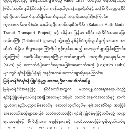
ဖွင့်လှစ်ခြင်းဖြင့် နှစ်နိုင်ငံအကျိုးရှိမည့် Value Chain တစ်ခုကို ဖန်တီးနိုင်မည်
ဖြစ်ကြောင်း၊ နှစ်နိုင်ငံအကြား ကုန်သွယ်မှုကုန်ကျစရိတ်နှင့် အချိန်ကိုလျှော့ချနိုင်
ရန် ပို့ဆောင်ဆက်သွယ်ချိတ်ဆက်မှုသည် အလွန်အရေးကြီးကြောင်း။
ကုလားတန်ဘက်စုံသုံး သယ်ယူပို့ဆောင်ရေးစီမံကိန်း (Kaladan Multi-Modal
Transit Transport Project) နှင့် အိန္ဒိယ-မြန်မာ-ထိုင်း သုံးနိုင်ငံအဝေးပြေး
လမ်းမကြီး (Trilateral Highway) တို့သည် နှစ်နိုင်ငံကုန်သွယ်မှုကိုသာမက အာ
ဆီယံ-အိန္ဒိယ စီးပွားရေးစင်္ကြံကိုပါ ဖွင့်လှစ်ပေးမည့် သော့ချက်များဖြစ်ကြောင်း၊
ထို့ကြောင့် အဆိုပါစီးပွားရေးစင်္ကြံများတစ်လျှောက် အထူးစီးပွားရေးဇုန်များ
(SEZs) နှင့် ထောက်ပံ့ပို့ဆောင်ရေးအခြေခံအဆောက်အအုံ (Logistics Hubs)
များတွင် ရင်းနှီးမြှုပ်နှံရန် အခွင့်အလမ်းကောင်းများရှိနေကြောင်း။
မြန်မာနိုင်ငံရင်းနှီးမြှုပ်နှံမှုဥပဒေအရ ဦးစားပေးဖိတ်ခေါ်မှု
မြန်မာနိုင်ငံအနေဖြင့် နိုင်ငံတော်အတွက် မဟာဗျူဟာအရအရေးပါသည့်
ရင်းနှီးမြှုပ်နှံမှုလုပ်ငန်းအမျိုးအစားများအဖြစ် သတင်းအချက်အလက်နှင့် ဆက်
သွယ်ရေးနည်းပညာဝန်ဆောင်မှု၊ ဆေးဝါးထုတ်လုပ်မှု၊ စွမ်းအင်ဆိုင်ရာ အခြေခံ
အဆောက်အအုံများအဖြစ် သတ်မှတ်ထားပြီး ရင်းနှီးမြှုပ်နှံမှုမြှင့်တင်မည့် ကဏ္ဍ
များအနေဖြင့် စိုက်ပျိုးရေး၊ မွေးမြူရေးနှင့် လယ်ယာအခြေခံကုန်ထုတ်လုပ်မှု