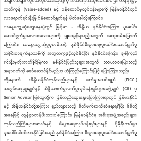
အချက်အချာ၊ လူငယ်လုပ်သားထုတို့ကို အထိရောက်ဆုံးပေါင်းစပ်ပြီး တန်ဖိုးမြှင့်
ထုတ်ကုန် (Value-added) နှင့် ဝန်ဆောင်မှုလုပ်ငန်းများကို မြန်မာနိုင်ငံတွင်
လာရောက်ရင်းနှီးမြှုပ်နှံဆောင်ရွက်ရန် ဖိတ်ခေါ်လိုကြောင်း။
ယနေ့တွေ့ဆုံဆွေးနွေးပွဲတွင် မြန်မာ - အိန္ဒိယ နှစ်နိုင်ငံအကြား ပူးပေါင်း
ဆောင်ရွက်မှုအလားအလာများကို မျှဝေခွင့်ရသည့်အတွက် အထူးဝမ်းမြောက်
ကြောင်း၊ ယနေ့တွေ့ဆုံမှုမှတစ်ဆင့် နှစ်နိုင်ငံစီးပွားရေးပူးပေါင်းဆောင်ရွက်မှု
သမိုင်းစာမျက်နှာသစ်ကို အတူတကွဖွင့်လှစ်နိုင်ပြီး နှစ်နိုင်ငံအကြား ချစ်ကြည်
ရင်းနှီးမှုတိုးတက်ခိုင်မြဲကာ နှစ်နိုင်ငံပြည်သူများအတွက် သာယာဝပြောသည့်
အနာဂတ်ကို ဖော်ဆောင်နိုင်မည်ဟု ယုံကြည်ကြောင်းဖြင့် ပြောကြားသည်။
ထို့နောက် အိန္ဒိယနိုင်ငံကုန်သည်များနှင့် စက်မှုအသင်းချုပ် (FICCI)
အတွင်းရေးမှူးချုပ်နှင့် အိန္ဒိယစက်မှုလက်မှုလုပ်ငန်းရှင်များအဖွဲ့ချုပ် (CII) မှ
Senior Advisor ဖြစ်သူတို့က ပြန်လည်ဆွေးနွေးပြောကြားရာတွင် မြန်မာနိုင်ငံ
နှင့် အိန္ဒိယနိုင်ငံတို့အကြား ရှည်လျားသည့် မိတ်ဖက်ဆက်ဆံရေးရရှိပြီး မိမိတို့
အနေဖြင့် လွန်စွာတန်ဖိုးထားပါကြောင်း၊ မြန်မာနိုင်ငံမှ အစိုးရအဖွဲ့အစည်းများ၊
ကုန်သည်ကြီးများအသင်းနှင့် စီးပွားရေးလုပ်ငန်းရှင်များနှင့် ပိုမိုနီးကပ်စွာ
ပူးပေါင်းပါဝင်လာနိုင်ခြင်းသည် နှစ်နိုင်ငံအကြား စီးပွားရေးပူးပေါင်းဆောင်ရွက်မှု