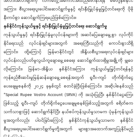
အလားအလာများကို လက်တွေ့အကောင်အထည်ဖော်နိုင်ရန် မိမိတို့နှစ်နိုင်ငံ
အကြား စီးပွားရေးပူးပေါင်းဆောင်ရွက်မှုနှင့် ရင်းနှီးမြှုပ်နှံမှုမြှင့်တင်ရေးကို ပိုမို
နီးကပ်စွာ ဆောင်ရွက်ကြရမည်ဖြစ်ကြောင်း။
နှစ်နိုင်ငံကုန်သွယ်မှုနှင့် ရင်းနှီးမြှုပ်နှံမှုမြှင့်တင်ရေး ဆောင်ရွက်မှု
ကုန်သွယ်မှုနှင့် ရင်းနှီးမြှုပ်နှံမှုလုပ်ငန်းများကို အဆင်ပြေချောမွေ့စွာ လုပ်ကိုင်
နိုင်ရေးသည် လုပ်ငန်းရှင်များအတွက် အရေးကြီးသည်ကို ကောင်းစွာသိရှိ
ကြောင်း၊ ထို့ကြောင့် မြန်မာနိုင်ငံတွင် အိန္ဒိယစီးပွားရေးလုပ်ငန်းရှင်များ
လုပ်ငန်းလည်ပတ်မှုလွယ်ကူချောမွေ့စေရေး ဆောင်ရွက်ထားရှိမှုအချို့ကို မျှဝေ
လိုကြောင်း၊ မြန်မာ-အိန္ဒိယ နှစ်နိုင်ငံအကြား ကုန်သွယ်မှုမြှင့်တင်ရန်နှင့်
ကုန်စည်စီးဆင်းမှုမြန်ဆန်ချောမွေ့စေရန်အတွက် ရူပီး-ကျပ် တိုက်ရိုက်ငွေ
ပေးချေမှုစနစ်ကို ၂၀၂၄ ခုနှစ်တွင် စတင်ခဲ့ပြီးဖြစ်ကြောင်း၊ အဆိုပါစနစ်သည်
"Special Rupee Vostro Account (SRVA) ကို အသုံးပြုပြီး နှစ်နိုင်ငံငွေကြေး
ဖြစ်သည့် ရူပီး-ကျပ် တိုက်ရိုက်ငွေပေးချေမှုစနစ်ဖြစ်သည့်အတွက် စရိတ်စက
သက်သာစွာဖြင့် ဆောင်ရွက်နိုင်ပြီး နယ်စပ်ကုန်သွယ်မှုသာမက ပုံမှန်ကုန်သွယ်
မှုအတွက်လည်း ပါဝင်ခြင်းကြောင့် နှစ်နိုင်ငံကုန်သွယ်မှုသာမက နှစ်နိုင်ငံ
စီးပွားရေးပူးပေါင်းဆောင်ရွက်မှုတို့အတွက် များစွာအထောက်အကူပြုနိုင်မည်