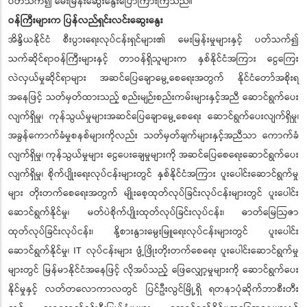
ပတ်သက်၍ မေးမြန်းဆွေးနွေးပြောကြားကြသည်။
ဝန်ကြီးများက ပြန်လည်ရှင်းလင်းဆွေးနွေး
အိန္ဒိယနိုင်ငံ စီးပွားရေးလုပ်ငန်းရှင်များ၏ မေးမြန်းမှုများနှင့် ပတ်သက်၍
သက်ဆိုင်ရာဝန်ကြီးများနှင့် တာဝန်ရှိသူများက နှစ်နိုင်ငံအကြား ငွေကြေး
လဲလှယ်မှုဆိုင်ရာများ အဆင်ပြေချောမွေ့စေရေးအတွက် နိုင်ငံတော်အစိုးရ
အနေဖြင့် သတ်မှတ်ထားသည့် စည်းမျဉ်းစည်းကမ်းများနှင့်အညီ ဆောင်ရွက်ပေး
လျက်ရှိမှု၊ ကုန်သွယ်မှုများအဆင်ပြေချောမွေ့စေရေး ဆောင်ရွက်ပေးလျက်ရှိမှု၊
အခွန်ကောက်ခံမှုစနစ်များကိုလည်း သတ်မှတ်ချက်များနှင့်အညီသာ ကောက်ခံ
လျက်ရှိမှု၊ ကုန်သွယ်မှုများ ငွေပေးချေမှုများကို အဆင်ပြေစေရေးဆောင်ရွက်ပေး
လျက်ရှိမှု၊ စိုက်ပျိုးရေးလုပ်ငန်းများတွင် နှစ်နိုင်ငံအကြား ပူးပေါင်းဆောင်ရွက်မှု
များ တိုးတက်စေရေးအတွက် မျိုးစေ့ထုတ်လုပ်ခြင်းလုပ်ငန်းများတွင် ပူးပေါင်း
ဆောင်ရွက်နိုင်မှု၊ မတ်ပဲစိုက်ပျိုးထုတ်လုပ်ခြင်းလုပ်ငန်း၊ ဓာတ်မြေဩဇာ
ထုတ်လုပ်ခြင်းလုပ်ငန်း၊ နို့စားနွားမွေးမြူရေးလုပ်ငန်းများတွင် ပူးပေါင်း
ဆောင်ရွက်နိုင်မှု၊ IT လုပ်ငန်းများ ဖွံ့ဖြိုးတိုးတက်စေရေး ပူးပေါင်းဆောင်ရွက်မှု
များတွင် မြန်မာနိုင်ငံအနေဖြင့် လိုအပ်သည့် ဖြေလျှော့မှုများကို ဆောင်ရွက်ပေး
နိုင်မှုနှင့် လတ်တလောကာလတွင် ပြင်ဦးလွင်မြို့ရှိ ရတနာပုံဆိုက်ဘာစီးတီး