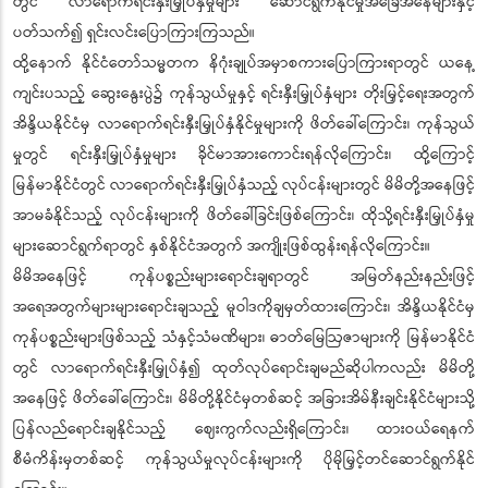
တွင် လာရောက်ရင်းနှီးမြှုပ်နှံမှုများ ဆောင်ရွက်နိုင်မှုအခြေအနေများနှင့်
ပတ်သက်၍ ရှင်းလင်းပြောကြားကြသည်။
ထို့နောက် နိုင်ငံတော်သမ္မတက နိဂုံးချုပ်အမှာစကားပြောကြားရာတွင် ယနေ့
ကျင်းပသည့် ဆွေးနွေးပွဲ၌ ကုန်သွယ်မှုနှင့် ရင်းနှီးမြှုပ်နှံများ တိုးမြှင့်ရေးအတွက်
အိန္ဒိယနိုင်ငံမှ လာရောက်ရင်းနှီးမြှုပ်နှံနိုင်မှုများကို ဖိတ်ခေါ်ကြောင်း၊ ကုန်သွယ်
မှုတွင် ရင်းနှီးမြှုပ်နှံမှုများ ခိုင်မာအားကောင်းရန်လိုကြောင်း၊ ထို့ကြောင့်
မြန်မာနိုင်ငံတွင် လာရောက်ရင်းနှီးမြှုပ်နှံသည့် လုပ်ငန်းများတွင် မိမိတို့အနေဖြင့်
အာမခံနိုင်သည့် လုပ်ငန်းများကို ဖိတ်ခေါ်ခြင်းဖြစ်ကြောင်း၊ ထိုသို့ရင်းနှီးမြှုပ်နှံမှု
များဆောင်ရွက်ရာတွင် နှစ်နိုင်ငံအတွက် အကျိုးဖြစ်ထွန်းရန်လိုကြောင်း။
မိမိအနေဖြင့် ကုန်ပစ္စည်းများရောင်းချရာတွင် အမြတ်နည်းနည်းဖြင့်
အရေအတွက်များများရောင်းချသည့် မူဝါဒကိုချမှတ်ထားကြောင်း၊ အိန္ဒိယနိုင်ငံမှ
ကုန်ပစ္စည်းများဖြစ်သည့် သံနှင့်သံမဏိများ၊ ဓာတ်မြေဩဇာများကို မြန်မာနိုင်ငံ
တွင် လာရောက်ရင်းနှီးမြှုပ်နှံ၍ ထုတ်လုပ်ရောင်းချမည်ဆိုပါကလည်း မိမိတို့
အနေဖြင့် ဖိတ်ခေါ်ကြောင်း၊ မိမိတို့နိုင်ငံမှတစ်ဆင့် အခြားအိမ်နီးချင်းနိုင်ငံများသို့
ပြန်လည်ရောင်းချနိုင်သည့် ဈေးကွက်လည်းရှိကြောင်း၊ ထားဝယ်ရေနက်
စီမံကိန်းမှတစ်ဆင့် ကုန်သွယ်မှုလုပ်ငန်းများကို ပိုမိုမြှင့်တင်ဆောင်ရွက်နိုင်