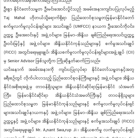
တက်ရောက်အမှာစကားပြောကြားသည်။
ဦးစွာ နိုင်ငံတော်သမ္မတ ဦးမင်းအောင်လှိုင်သည် အခမ်းအနားကျင်းပပြုလုပ်မည့်
Taj Mahal ဟိုတယ်သို့ရောက်ရှိရာ ပြည်ထောင်စုသမ္မတမြန်မာနိုင်ငံတော်
စက်မှုလက်မှုလုပ်ငန်းရှင်များ အသင်းချုပ် (UMFCCI) နာယက ဦးအောင်ကိုဝင်း၊
ဥက္ကဋ္ဌ ဦးအေးဝင်းနှင့် အဖွဲ့ဝင်များ၊ မြန်မာ-အိန္ဒိယ ချစ်ကြည်ရေးအသင်းဥက္ကဋ္ဌ
ဦးဝင်းမြင့်နှင့် အဖွဲ့ဝင်များ၊ အိန္ဒိယနိုင်ငံကုန်သည်များနှင့် စက်မှုအသင်းချုပ်
(FICCI) အတွင်းရေးမှူးချုပ်၊ အိန္ဒိယစက်မှုလက်မှုလုပ်ငန်းရှင်များအဖွဲ့ချုပ် (CII)
မှ Senior Advisor ဖြစ်သူတို့က ကြိုဆိုနှုတ်ဆက်ကြသည်။
ယင်းနောက် အခမ်းအနားကို ကျင်းပပြုလုပ်ရာ နိုင်ငံတော်သမ္မတနှင့်အတူ
ခရီးစဉ်တွင် လိုက်ပါလာသည့် ပြည်ထောင်စုဝန်ကြီးများနှင့် အဖွဲ့ဝင်များ၊ အိန္ဒိယ
နိုင်ငံအစိုးရအဖွဲ့မှ တာဝန်ရှိသူများ၊ အိန္ဒိယနိုင်ငံဆိုင်ရာမြန်မာနိုင်ငံ သံအမတ်
ကြီး၊ မြန်မာနိုင်ငံဆိုင်ရာ အိန္ဒိယနိုင်ငံသံအမတ်ကြီးနှင့် တာဝန်ရှိသူများ
ပြည်ထောင်စုသမ္မတ မြန်မာနိုင်ငံကုန်သည်များနှင့် စက်မှုလက်မှုလုပ်ငန်းရှင်
များအသင်းချုပ်နာယကနှင့် အဖွဲ့ဝင်များ၊ မြန်မာ-အိန္ဒိယ ချစ်ကြည်ရေးအသင်း
ဥက္ကဋ္ဌနှင့် အဖွဲ့ဝင်များ၊ အိန္ဒိယနိုင်ငံကုန်သည်များနှင့် စက်မှုအသင်းချုပ် (FICCI)
အတွင်းရေးမှူးချုပ် Mr. A,nant Swa,rup Ji ၊ အိန္ဒိယစက်မှု လက်မှုလုပ်ငန်းရှင်