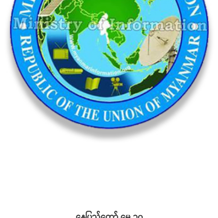
နေပြည်တော် မေ ၃၀