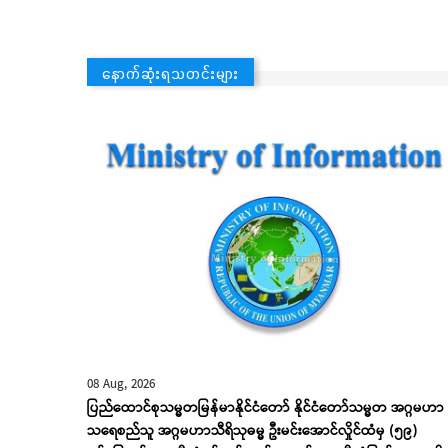
နောက်ဆုံးရသတင်းများ
08 Aug, 2026
ပြည်ထောင်စုသမ္မတမြန်မာနိုင်ငံတော် နိုင်ငံတော်သမ္မတ အဂ္ဂမဟာ
သရေစည်သူ အဂ္ဂမဟာသီရိသုဓမ္မ ဦးမင်းအောင်လှိုင်ထံမှ (၅၉)