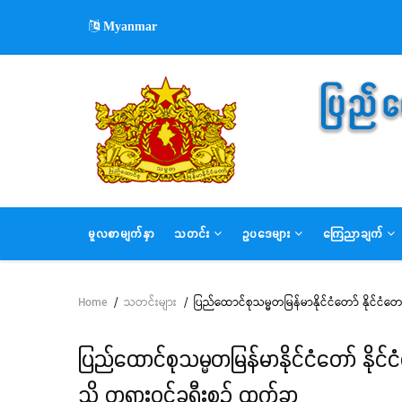
Skip
Myanmar
to
main
content
MAIN
မူလစာမျက်နှာ
သတင်း
ဥပဒေများ
ကြေညာချက်
NAVIGATION
Home
/
သတင်းများ
/
ပြည်ထောင်စုသမ္မတမြန်မာနိုင်ငံတော် နိုင်ငံတေ
Breadcrumb
ပြည်ထောင်စုသမ္မတမြန်မာနိုင်ငံတော် နိုင်င
သို့ တရားဝင်ခရီးစဉ် ထွက်ခွာ