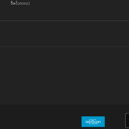
ဒီဇင်ဘာလ)
အကြံပြုစာ