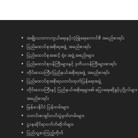
အမျိုးသားကာကွယ်ရေးနှင့်လုံခြုံရေးကောင်စီ အမည်စာရင်း
ပြည်ထောင်စုအစိုးရအဖွဲ့ အမည်စာရင်း
ပြည်ထောင်စုအဆင့် ရုံး၊ အဖွဲ့အစည်းများ
ပြည်ထောင်စုဝန်ကြီးများနှင့် ဒုတိယဝန်ကြီးများစာရင်း
တိုင်းဒေသကြီး/ပြည်နယ်အစိုးရအဖွဲ့ အမည်စာရင်း
ပြည်ထောင်စုအစိုးရသတင်းထုတ်ပြန်ရေးအဖွဲ့
တိုင်းဒေသကြီးနှင့် ပြည်နယ်အစိုးရများ၏ ပြောရေးဆိုခွင့်ပုဂ္ဂိုလ်များ
အမည်စာရင်း
မြန်မာနိုင်ငံ ပြန်တမ်းများ
သတင်းစာရှင်းလင်းပွဲမှတ်တမ်းများ
ဌာနဆိုင်ရာဝက်ဘ်ဆိုက်များ
ပြည်သူ့စာကြည့်တိုက်