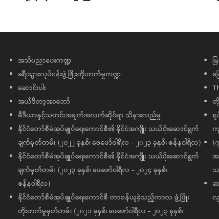
အသိပညာပေးကဏ္ဍ
မြ
ခရီးသွားလုပ်ငန်းဖွံ့ဖြိုးတိုးတက်မှုကဏ္ဍ
ကြ
ဆောင်းပါး
T
အယ်ဒီတာ့အာဘော်
တိ
မီဒီယာနှင့်သတင်းအချက်အလက်ဆိုင်ရာ သိနားလည်မှု
ရု
နိုင်ငံတော်စီမံအုပ်ချုပ်ရေးကောင်စီ၏ နိုင်ငံအကျိုး သယ်ပိုးဆောင်ရွက်
ကျ
ချက်မှတ်တမ်း (၂၀၂၂ ခုနှစ်၊ ဖေဖော်ဝါရီလ - ၂၀၂၃ ခုနှစ်၊ ဇန်နဝါရီလ)
(၇
နိုင်ငံတော်စီမံအုပ်ချုပ်ရေးကောင်စီ၏ နိုင်ငံအကျိုး သယ်ပိုးဆောင်ရွက်
အထ
ချက်မှတ်တမ်း (၂၀၂၃ ခုနှစ်၊ ဖေဖော်ဝါရီလ - ၂၀၂၄ ခုနှစ်၊
သမ
ဇန်နဝါရီလ)
ဆက
နိုင်ငံတော်စီမံအုပ်ချုပ်ရေးကောင်စီ တာဝန်ယူခဲ့သည့်ကာလ ဖွံ့ဖြိုး
လု
တိုးတက်မှုမှတ်တမ်း (၂၀၂၁ ခုနှစ်၊ ဖေဖော်ဝါရီလ - ၂၀၂၃ ခုနှစ်၊