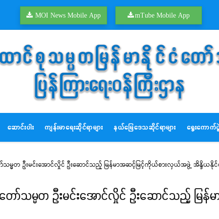
MOI News Mobile App
mTube Mobile App
ဆောင်းပါး
ကျန်းမာရေးဆိုင်ရာများ
နယ်မြေဒေသဆိုင်ရာများ
ရွေးကောက်ပွဲ
ာ်သမ္မတ ဦးမင်းအောင်လှိုင် ဦးဆောင်သည့် မြန်မာအဆင့်မြင့်ကိုယ်စားလှယ်အဖွဲ့ အိန္ဒိယနိုင်
ံတော်သမ္မတ ဦးမင်းအောင်လှိုင် ဦးဆောင်သည့် မြန်မာအဆ