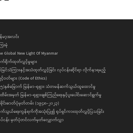
န်မာ့အလင်း
ေးမုံ
he Global New Light Of Myanmar
ုက်ရိုက်ထုတ်လွှင့်မှုများ
ပ်မြင်သံကြားနှင့်အသံထုတ်လွှင့်ခြင်း လုပ်ငန်းဆိုင်ရာ လိုက်နာရမည့်
င့်ဝတ်များ (Code of Ethics)
၅)နှစ်မြောက် မြန်မာ-ရုရှား သံတမန်ဆက်သွယ်ထူထောင်မှု
ိမ်းအမှတ် မြန်မာ-ရုရှားချစ်ကြည်ရေးနှင့်ပူးပေါင်းဆောင်ရွက်မှု
ိုင်းဓာတ်ပုံမှတ်တမ်း (၁၉၄၈-၂၀၂၃)
်သွယ်ရေးကွန်ရက်ကိုအသုံးပြု၍ ရုပ်ရှင်ကားထုတ်လွှင့်ပြသခြင်း
ပ်ငန်း မှတ်ပုံတင်လက်မှတ်လျှောက်လွှာ