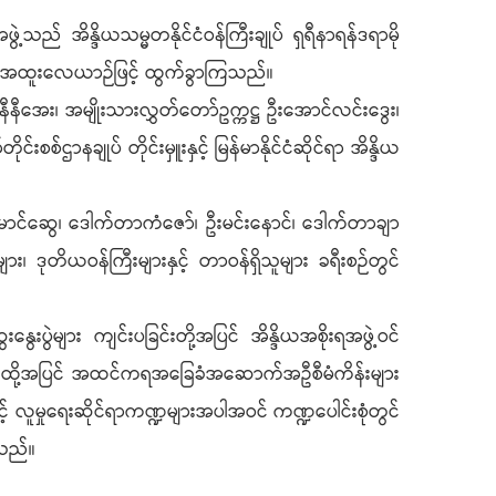
့သည် အိန္ဒိယသမ္မတနိုင်ငံဝန်ကြီးချုပ် ရှရီနာရန်ဒရာမို
်မှ အထူးလေယာဉ်ဖြင့် ထွက်ခွာကြသည်။
ီနီအေး၊ အမျိုးသားလွှတ်တော်ဥက္ကဋ္ဌ ဦးအောင်လင်းဒွေး၊
်ဌာနချုပ် တိုင်းမှူးနှင့် မြန်မာနိုင်ငံဆိုင်ရာ အိန္ဒိယ
င်မောင်ဆွေ၊ ဒေါက်တာကံဇော်၊ ဦးမင်းနောင်၊ ဒေါက်တာချာ
ား၊ ဒုတိယဝန်ကြီးများနှင့် တာဝန်ရှိသူများ ခရီးစဉ်တွင်
းနွေးပွဲများ ကျင်းပခြင်းတို့အပြင် အိန္ဒိယအစိုးရအဖွဲ့ဝင်
်သည်။ ထို့အပြင် အထင်ကရအခြေခံအဆောက်အဦစီမံကိန်းများ
င့် လူမှုရေးဆိုင်ရာကဏ္ဍများအပါအဝင် ကဏ္ဍပေါင်းစုံတွင်
ိသည်။