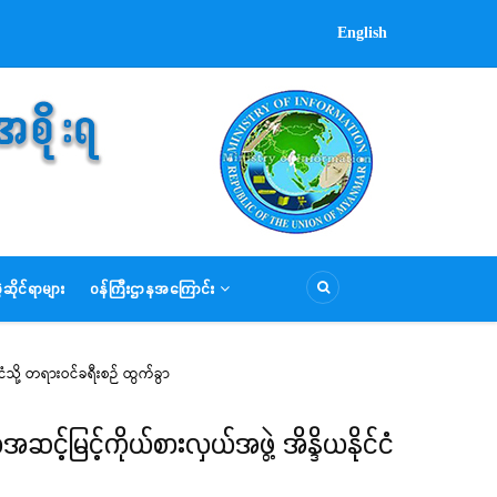
English
ဆိုင်ရာများ
ဝန်ကြီးဌာနအကြောင်း
ငံသို့ တရားဝင်ခရီးစဉ် ထွက်ခွာ
င့်မြင့်ကိုယ်စားလှယ်အဖွဲ့ အိန္ဒိယနိုင်ငံ