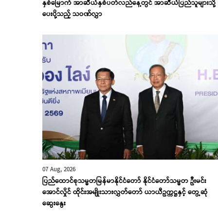
နှစ်မြောက် အာဆီယံနှစ်ပတ်လည်နေ့တွင် အာဆီယံပြည်သူများသို့
ပေးပို့သည့် သဝဏ်လွှာ
07 Aug, 2026
ပြည်ထောင်စုသမ္မတမြန်မာနိုင်ငံတော် နိုင်ငံတော်သမ္မတ ဦးမင်း
အောင်လှိုင် ထိုင်းအမျိုးသားလွှတ်တော် ယာယီဥက္ကဋ္ဌနှင့် တွေ့ဆုံ
ဆွေးနွေး