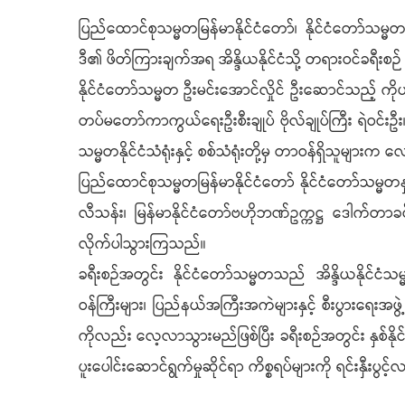
ပြည်ထောင်စုသမ္မတမြန်မာနိုင်ငံတော်၊ နိုင်ငံတော်သမ္မတ
ဒီ၏ ဖိတ်ကြားချက်အရ အိန္ဒိယနိုင်ငံသို့ တရားဝင်ခရ
နိုင်ငံတော်သမ္မတ ဦးမင်းအောင်လှိုင် ဦးဆောင်သည့် ကိ
တပ်မတော်ကာကွယ်ရေးဦးစီးချုပ် ဗိုလ်ချုပ်ကြီး ရဲဝင်းဦး၊ 
သမ္မတနိုင်ငံသံရုံးနှင့် စစ်သံရုံးတို့မှ တာဝန်ရှိသူမျာ
ပြည်ထောင်စုသမ္မတမြန်မာနိုင်ငံတော် နိုင်ငံတော်သမ္မ
လီသန်း၊ မြန်မာနိုင်ငံတော်ဗဟိုဘဏ်ဥက္ကဋ္ဌ ဒေါက်တာခင်န
လိုက်ပါသွားကြသည်။
ခရီးစဉ်အတွင်း နိုင်ငံတော်သမ္မတသည် အိန္ဒိယနိုင်ငံသမ္မတန
ဝန်ကြီးများ၊ ပြည်နယ်အကြီးအကဲများနှင့် စီးပွားရေး
ကိုလည်း လေ့လာသွားမည်ဖြစ်ပြီး ခရီးစဉ်အတွင်း နှစ်နိုင
ပူးပေါင်းဆောင်ရွက်မှုဆိုင်ရာ ကိစ္စရပ်များကို ရင်းနှီ