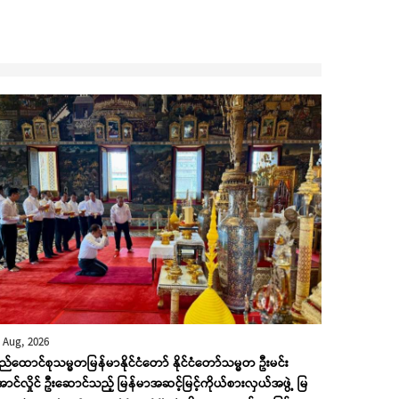
 Aug, 2026
ည်ထောင်စုသမ္မတမြန်မာနိုင်ငံတော် နိုင်ငံတော်သမ္မတ ဦးမင်း
ာင်လှိုင် ဦးဆောင်သည့် မြန်မာအဆင့်မြင့်ကိုယ်စားလှယ်အဖွဲ့ မြ