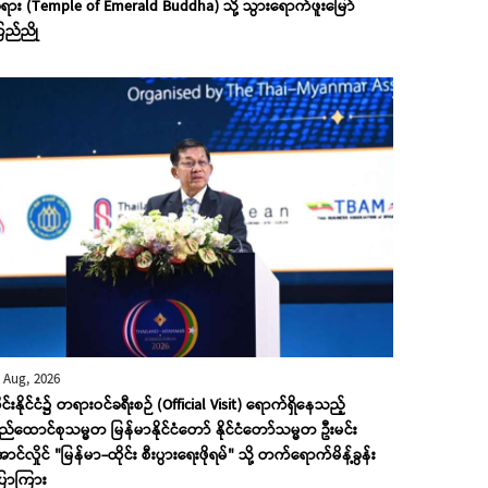
ရား (Temple of Emerald Buddha) သို့ သွားရောက်ဖူးမြော်
ြည်ညို
 Aug, 2026
ုင်းနိုင်ငံ၌ တရားဝင်ခရီးစဉ် (Official Visit) ရောက်ရှိနေသည့်
ည်ထောင်စုသမ္မတ မြန်မာနိုင်ငံတော် နိုင်ငံတော်သမ္မတ ဦးမင်း
ာင်လှိုင် "မြန်မာ-ထိုင်း စီးပွားရေးဖိုရမ်" သို့ တက်ရောက်မိန့်ခွန်း
ြောကြား