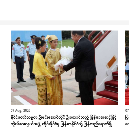
07 Aug, 2026
07
နိုင်ငံတော်သမ္မတ ဦးမင်းအောင်လှိုင် ဦးဆောင်သည့် မြန်မာအဆင့်မြင့်
ပြ
ကိုယ်စားလှယ်အဖွဲ့ ထိုင်းနိုင်ငံမှ မြန်မာနိုင်ငံသို့ ပြန်လည်ရောက်ရှိ
အေ