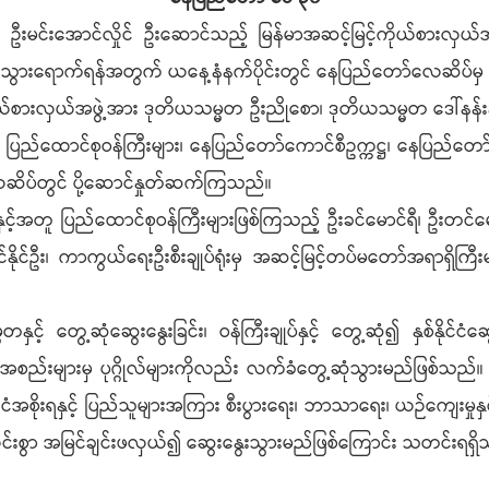
 ဦးမင်းအောင်လှိုင် ဦးဆောင်သည့် မြန်မာအဆင့်မြင့်ကိုယ်စားလှယ်အဖွဲ
ီးစဉ် သွားရောက်ရန်အတွက် ယနေ့နံနက်ပိုင်းတွင် နေပြည်တော်လေဆိပ
ုယ်စားလှယ်အဖွဲ့အား ဒုတိယသမ္မတ ဦးညိုစော၊ ဒုတိယသမ္မတ ဒေါ်နန်းန
ပြည်ထောင်စုဝန်ကြီးများ၊ နေပြည်တော်ကောင်စီဥက္ကဋ္ဌ၊ နေပြည်တော်တိုင်းစစ
းက လေဆိပ်တွင် ပို့ဆောင်နှုတ်ဆက်ကြသည်။
တနှင့်အတူ ပြည်ထောင်စုဝန်ကြီးများဖြစ်ကြသည့် ဦးခင်မောင်ရီ၊ ဦးတ
ိုင်ဦး၊ ကာကွယ်ရေးဦးစီးချုပ်ရုံးမှ အဆင့်မြင့်တပ်မတော်အရာရှိကြီးမျ
ှင့် တွေ့ဆုံဆွေးနွေးခြင်း၊ ဝန်ကြီးချုပ်နှင့် တွေ့ဆုံ၍ နှစ်နိုင်ငံဆွေ
အဖွဲ့အစည်းများမှ ပုဂ္ဂိုလ်များကိုလည်း လက်ခံတွေ့ဆုံသွားမည်ဖြစ
်ငံအစိုးရနှင့် ပြည်သူများအကြား စီးပွားရေး၊ ဘာသာရေး၊ ယဉ်ကျေးမှုနှ
းပွင့်လင်းစွာ အမြင်ချင်းဖလှယ်၍ ဆွေးနွေးသွားမည်ဖြစ်ကြောင်း သတင်းရရှ