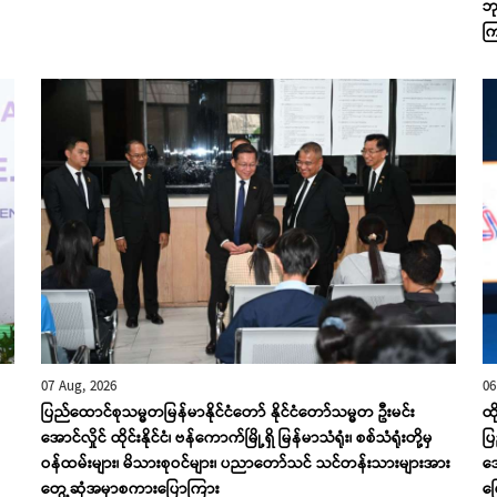
ဘု
က
07 Aug, 2026
06
ပြည်ထောင်စုသမ္မတမြန်မာနိုင်ငံတော် နိုင်ငံတော်သမ္မတ ဦးမင်း
ထိ
အောင်လှိုင် ထိုင်းနိုင်ငံ၊ ဗန်ကောက်မြို့ရှိ မြန်မာသံရုံး၊ စစ်သံရုံးတို့မှ
ပြ
ဝန်ထမ်းများ၊ မိသားစုဝင်များ၊ ပညာတော်သင် သင်တန်းသားများအား
အေ
တွေ့ဆုံအမှာစကားပြောကြား
ပ