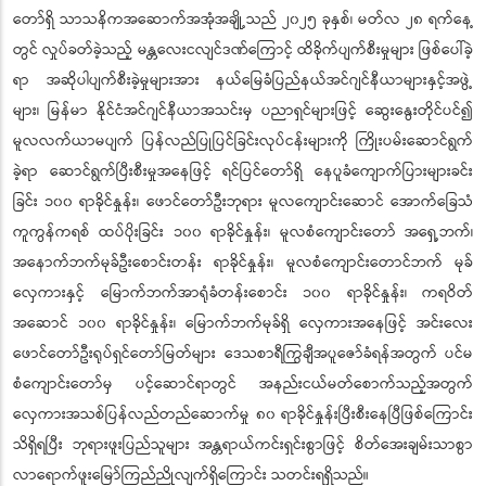
တော်ရှိ သာသနိကအဆောက်အအုံအချို့သည် ၂၀၂၅ ခုနှစ်၊ မတ်လ ၂၈ ရက်နေ့
တွင် လှုပ်ခတ်ခဲ့သည့် မန္တလေးငလျင်ဒဏ်ကြောင့် ထိခိုက်ပျက်စီးမှုများ ဖြစ်ပေါ်ခဲ့
ရာ အဆိုပါပျက်စီးခဲ့မှုများအား နယ်မြေခံပြည်နယ်အင်ဂျင်နီယာများနှင့်အဖွဲ့
များ၊ မြန်မာ နိုင်ငံအင်ဂျင်နီယာအသင်းမှ ပညာရှင်များဖြင့် ဆွေးနွေးတိုင်ပင်၍
မူလလက်ယာမပျက် ပြန်လည်ပြုပြင်ခြင်းလုပ်ငန်းများကို ကြိုးပမ်းဆောင်ရွက်
ခဲ့ရာ ဆောင်ရွက်ပြီးစီးမှုအနေဖြင့် ရင်ပြင်တော်ရှိ နေပူခံကျောက်ပြားများခင်း
ခြင်း ၁၀၀ ရာခိုင်နှုန်း၊ ဖောင်တော်ဦးဘုရား မူလကျောင်းဆောင် အောက်ခြေသံ
ကူကွန်ကရစ် ထပ်ပိုးခြင်း ၁၀၀ ရာခိုင်နှုန်း၊ မူလစံကျောင်းတော် အရှေ့ဘက်၊
အနောက်ဘက်မုခ်ဦးစောင်းတန်း ရာခိုင်နှုန်း၊ မူလစံကျောင်းတောင်ဘက် မုခ်
လှေကားနှင့် မြောက်ဘက်အာရုံခံတန်းစောင်း ၁၀၀ ရာခိုင်နှုန်း၊ ကရဝိတ်
အဆောင် ၁၀၀ ရာခိုင်နှုန်း၊ မြောက်ဘက်မုခ်ရှိ လှေကားအနေဖြင့် အင်းလေး
ဖောင်တော်ဦးရုပ်ရှင်တော်မြတ်များ ဒေသစာရီကြွချီအပူဇော်ခံရန်အတွက် ပင်မ
စံကျောင်းတော်မှ ပင့်ဆောင်ရာတွင် အနည်းငယ်မတ်စောက်သည့်အတွက်
လှေကားအသစ်ပြန်လည်တည်ဆောက်မှု ၈၀ ရာခိုင်နှုန်းပြီးစီးနေပြီဖြစ်ကြောင်း
သိရှိရပြီး ဘုရားဖူးပြည်သူများ အန္တရာယ်ကင်းရှင်းစွာဖြင့် စိတ်အေးချမ်းသာစွာ
လာရောက်ဖူးမြော်ကြည်ညိုလျက်ရှိကြောင်း သတင်းရရှိသည်။