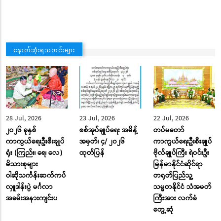
နောက်ဆုံးရသတင်းများ
28 Jul, 2026
23 Jul, 2026
22 Jul, 2026
၂ဝ၂၆ ခုနှစ်
စစ်အုပ်ချုပ်ရေး အမိန့်
တပ်မတော်
ကာကွယ်ရေးဦးစီးချုပ်
အမှတ်၊ ၄/ ၂၀၂၆
ကာကွယ်ရေးဦးစီးချုပ်
ရုံး (ကြည်း၊ ရေ၊ လေ)
ထုတ်ပြန်
ဗိုလ်ချုပ်ကြီး ရဲဝင်းဦး
မိသားစုများ
မြန်မာနိုင်ငံဆိုင်ရာ
ဝါဆိုသင်္ကန်းဆက်ကပ်
တရုတ်ပြည်သူ့
လှူဒါန်းပွဲ မင်္ဂလာ
သမ္မတနိုင်ငံ သံအမတ်
အခမ်းအနားကျင်းပ
ကြီးအား လက်ခံ
တွေ့ဆုံ