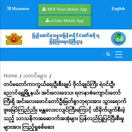
Skip
Myanmar
English
to
MOI News Mobile App
main
mTube Mobile App
content
Home
သတင်းများ
/
/
Breadcrumb
တပ်မတော်ကာကွယ်ရေးဦးစီးချုပ် ဗိုလ်ချုပ်ကြီး ရဲဝင်းဦး
ညောင်ရွှေမြို့နယ်၊ အင်းလေးဒေသ၊ ရတနာစံကျောင်းတော်
ကြီးရှိ အင်းလေးဖောင်တော်ဦးမြတ်စွာဘုရားအား သွားရောက်
ဖူးမြော်ကြည်ညို၊ မန္တလေးငလျင်ကြီးကြောင့် ထိခိုက်ပျက်စီးခဲ့
သည့် သာသနိကအဆောက်အအုံများ ပြန်လည်ပြုပြင်ပြီးစီးမှု
များအား ကြည့်ရှုစစ်ဆေး