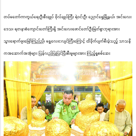
တပ်မတော်ကာကွယ်ရေးဦးစီးချုပ် ဗိုလ်ချုပ်ကြီး ရဲဝင်းဦး ညောင်ရွှေမြို့နယ်၊ အင်းလေး
ဒေသ၊ ရတနာစံကျောင်းတော်ကြီးရှိ အင်းလေးဖောင်တော်ဦးမြတ်စွာဘုရားအား
သွားရောက်ဖူးမြော်ကြည်ညို၊ မန္တလေးငလျင်ကြီးကြောင့် ထိခိုက်ပျက်စီးခဲ့သည့် သာသနိ
ကအဆောက်အအုံများ ပြန်လည်ပြုပြင်ပြီးစီးမှုများအား ကြည့်ရှုစစ်ဆေး