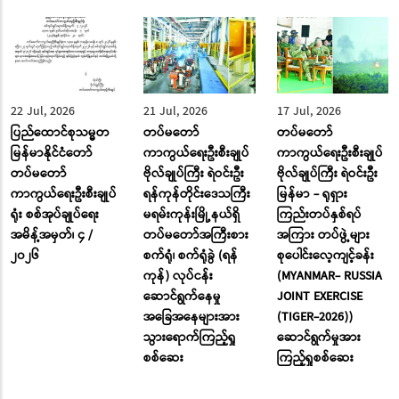
22 Jul, 2026
21 Jul, 2026
17 Jul, 2026
ပြည်ထောင်စုသမ္မတ
တပ်မတော်
တပ်မတော်
မြန်မာနိုင်ငံတော်
ကာကွယ်ရေးဦးစီးချုပ်
ကာကွယ်ရေးဦးစီးချုပ်
တပ်မတော်
ဗိုလ်ချုပ်ကြီး ရဲဝင်းဦး
ဗိုလ်ချုပ်ကြီး ရဲဝင်းဦး
ကာကွယ်ရေးဦးစီးချုပ်
ရန်ကုန်တိုင်းဒေသကြီး
မြန်မာ - ရုရှား
ရုံး စစ်အုပ်ချုပ်ရေး
မရမ်းကုန်းမြို့နယ်ရှိ
ကြည်းတပ်နှစ်ရပ်
အမိန့်အမှတ်၊ ၄ /
တပ်မတော်အကြီးစား
အကြား တပ်ဖွဲ့များ
၂၀၂၆
စက်ရုံ၊ စက်ရုံခွဲ (ရန်
စုပေါင်းလေ့ကျင့်ခန်း
ကုန်) လုပ်ငန်း
(MYANMAR- RUSSIA
ဆောင်ရွက်နေမှု
JOINT EXERCISE
အခြေအနေများအား
(TIGER-2026))
သွားရောက်ကြည့်ရှု
ဆောင်ရွက်မှုအား
စစ်ဆေး
ကြည့်ရှုစစ်ဆေး