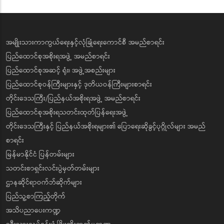
အမျိုးသားကာကွယ်ရေးနှင့်လုံခြုံရေးကောင်စီ အမည်စာရင်း
ပြည်ထောင်စုအစိုးရအဖွဲ့ အမည်စာရင်း
ပြည်ထောင်စုအဆင့် ရုံး၊ အဖွဲ့အစည်းများ
ပြည်ထောင်စုဝန်ကြီးများနှင့် ဒုတိယဝန်ကြီးများစာရင်း
တိုင်းဒေသကြီး/ပြည်နယ်အစိုးရအဖွဲ့ အမည်စာရင်း
ပြည်ထောင်စုအစိုးရသတင်းထုတ်ပြန်ရေးအဖွဲ့
တိုင်းဒေသကြီးနှင့် ပြည်နယ်အစိုးရများ၏ ပြောရေးဆိုခွင့်ပုဂ္ဂိုလ်များ အမည်
စာရင်း
မြန်မာနိုင်ငံ ပြန်တမ်းများ
သတင်းစာရှင်းလင်းပွဲမှတ်တမ်းများ
ဌာနဆိုင်ရာဝက်ဘ်ဆိုက်များ
ပြည်သူ့စာကြည့်တိုက်
အသိပညာပေးကဏ္ဍ