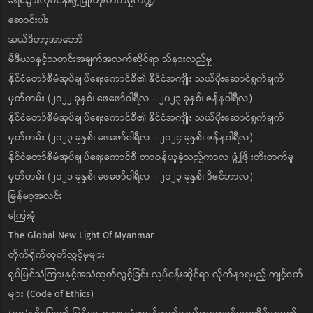
ခရီးသွားလုပ်ငန်းဖွံ့ဖြိုးတိုးတက်မှုကဏ္ဍ
ဆောင်းပါး
အယ်ဒီတာ့အာဘော်
မီဒီယာနှင့်သတင်းအချက်အလက်ဆိုင်ရာ သိနားလည်မှု
နိုင်ငံတော်စီမံအုပ်ချုပ်ရေးကောင်စီ၏ နိုင်ငံအကျိုး သယ်ပိုးဆောင်ရွက်ချက်
မှတ်တမ်း (၂၀၂၂ ခုနှစ်၊ ဖေဖော်ဝါရီလ - ၂၀၂၃ ခုနှစ်၊ ဇန်နဝါရီလ)
နိုင်ငံတော်စီမံအုပ်ချုပ်ရေးကောင်စီ၏ နိုင်ငံအကျိုး သယ်ပိုးဆောင်ရွက်ချက်
မှတ်တမ်း (၂၀၂၃ ခုနှစ်၊ ဖေဖော်ဝါရီလ - ၂၀၂၄ ခုနှစ်၊ ဇန်နဝါရီလ)
နိုင်ငံတော်စီမံအုပ်ချုပ်ရေးကောင်စီ တာဝန်ယူခဲ့သည့်ကာလ ဖွံ့ဖြိုးတိုးတက်မှု
မှတ်တမ်း (၂၀၂၁ ခုနှစ်၊ ဖေဖော်ဝါရီလ - ၂၀၂၃ ခုနှစ်၊ ဒီဇင်ဘာလ)
မြန်မာ့အလင်း
ကြေးမုံ
The Global New Light Of Myanmar
တိုက်ရိုက်ထုတ်လွှင့်မှုများ
ရုပ်မြင်သံကြားနှင့်အသံထုတ်လွှင့်ခြင်း လုပ်ငန်းဆိုင်ရာ လိုက်နာရမည့် ကျင့်ဝတ်
များ (Code of Ethics)