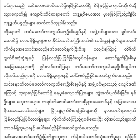
ဝင်များသည် အင်းလေးဖောင်တော်ဦးရင်ပြင်တော်ရှိ စိန်နှင့်မြကျောင်းတိုက်သို့
သွားရောက်၍ ကျောင်းထိုင်ဆရာတော် ဘဒ္ဒန္တဝိဇယအား ဖူးမြော်ကြည်ညိုပြီး
လှူဖွယ်ပစ္စည်းများ ဆက်ကပ်လှူဒါန်းသည်။
ထို့နောက် တပ်မတော်ကာကွယ်ရေးဦးစီးချုပ်နှင့် အဖွဲ့ဝင်များအား ရှင်းလင်း
ဆောင်၌ တာဝန်ရှိသူများက နိုင်ငံတော်အကြီးအကဲ၏ လမ်းညွှန်ချက်များအပေါ်
လိုက်နာအကောင်အထည်ဖော်ဆောင်ရွက်ပြီးစီးမှု၊ ငလျင်ကြောင့် ထိခိုက်
ပျက်စီးဆုံးရှုံးမှုနှင့် ပြန်လည်ပြုပြင်ခြင်းလုပ်ငန်းများ ဆောင်ရွက်ပြီးစီးမှု
အခြေအနေများကို ရှင်းလင်းတင်ပြရာ တပ်မတော်ကာကွယ်ရေးဦးစီးချုပ်က
လိုအပ်သည်များကို တာဝန်ရှိသူများနှင့် ပေါင်းစပ်ညှိနှိုင်းဆောင်ရွက်ပေးသည်။
ယင်းနောက်တပ်မတော်ကာကွယ်ရေးဦးစီးချုပ်နှင့် အဖွဲ့ဝင်များသည် ငလျင်ဒဏ်
ကြောင့် ဘုရားရင်ပြင်တော်ရှိ နေပူခံကျောက်ပြားများ ကွဲအက်ပျက်စီးခြင်း၊ မုခ်
ဦးများ၊ လှေကားများ၊ ကရဝိတ်ဖောင်တော်ထားရှိရာအဆောင်နှင့် အခြားသာသ
နိကအဆောက်အအုံများ ပြိုကျပျက်စီးနေခြင်းများကို မူလလက်ရာမပျက်
ပြန်လည်ပြုပြင်ထားရှိမှုများ ကိုလိုက်လံကြည့်ရှုစစ်ဆေးပြီး လိုအပ်သည်များကို
တာဝန်ရှိသူများနှင့် ပေါင်းစပ်ညှိနှိုင်းဆောင်ရွက်ပေးသည်။
အင်းလေးဖောင်တော်ဦးမြတ်စွာဘုရား ကိန်းဝပ်သတင်းသုံးတော်မူရာ ရင်ပြင်