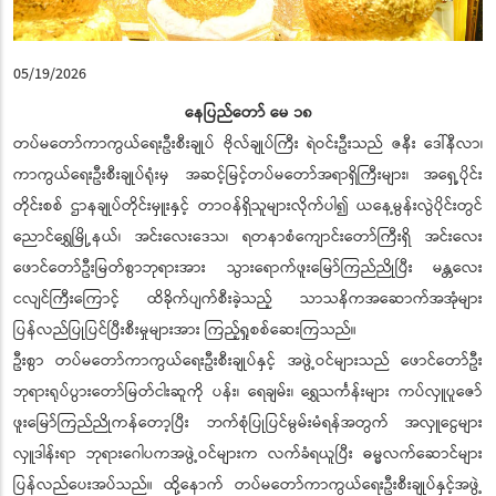
05/19/2026
နေပြည်တော် မေ ၁၈
တပ်မတော်ကာကွယ်ရေးဦးစီးချုပ် ဗိုလ်ချုပ်ကြီး ရဲဝင်းဦးသည် ဇနီး ဒေါ်နီလာ၊
ကာကွယ်ရေးဦးစီးချုပ်ရုံးမှ အဆင့်မြင့်တပ်မတော်အရာရှိကြီးများ၊ အရှေ့ပိုင်း
တိုင်းစစ် ဌာနချုပ်တိုင်းမှူးနှင့် တာဝန်ရှိသူများလိုက်ပါ၍ ယနေ့မွန်းလွဲပိုင်းတွင်
ညောင်ရွှေမြို့နယ်၊ အင်းလေးဒေသ၊ ရတနာစံကျောင်းတော်ကြီးရှိ အင်းလေး
ဖောင်တော်ဦးမြတ်စွာဘုရားအား သွားရောက်ဖူးမြော်ကြည်ညိုပြီး မန္တလေး
ငလျင်ကြီးကြောင့် ထိခိုက်ပျက်စီးခဲ့သည့် သာသနိကအဆောက်အအုံများ
ပြန်လည်ပြုပြင်ပြီးစီးမှုများအား ကြည့်ရှုစစ်ဆေးကြသည်။
ဦးစွာ တပ်မတော်ကာကွယ်ရေးဦးစီးချုပ်နှင့် အဖွဲ့ဝင်များသည် ဖောင်တော်ဦး
ဘုရားရုပ်ပွားတော်မြတ်ငါးဆူကို ပန်း၊ ရေချမ်း၊ ရွှေသင်္ကန်းများ ကပ်လှူပူဇော်
ဖူးမြော်ကြည်ညိုကန်တော့ပြီး ဘက်စုံပြုပြင်မွမ်းမံရန်အတွက် အလှူငွေများ
လှူဒါန်းရာ ဘုရားဂေါပကအဖွဲ့ဝင်များက လက်ခံရယူပြီး ဓမ္မလက်ဆောင်များ
ပြန်လည်ပေးအပ်သည်။ ထို့နောက် တပ်မတော်ကာကွယ်ရေးဦးစီးချုပ်နှင့်အဖွဲ့