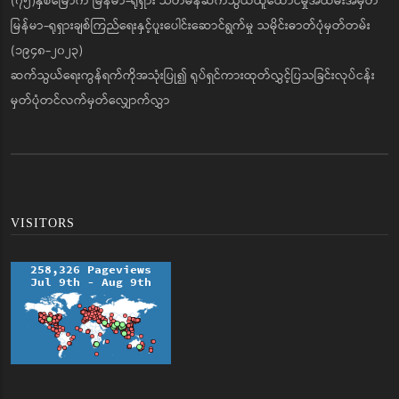
(၇၅)နှစ်မြောက် မြန်မာ-ရုရှား သံတမန်ဆက်သွယ်ထူထောင်မှုအထိမ်းအမှတ်
မြန်မာ-ရုရှားချစ်ကြည်ရေးနှင့်ပူးပေါင်းဆောင်ရွက်မှု သမိုင်းဓာတ်ပုံမှတ်တမ်း
(၁၉၄၈-၂၀၂၃)
ဆက်သွယ်ရေးကွန်ရက်ကိုအသုံးပြု၍ ရုပ်ရှင်ကားထုတ်လွှင့်ပြသခြင်းလုပ်ငန်း
မှတ်ပုံတင်လက်မှတ်လျှောက်လွှာ
VISITORS