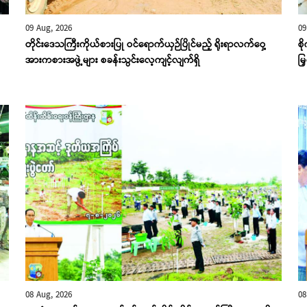
09 Aug, 2026
09
တိုင်းဒေသကြီးကိုယ်စားပြု ဝင်ရောက်ယှဉ်ပြိုင်မည့် ရိုးရာလက်ဝှေ့
စိ
အားကစားအဖွဲ့များ စခန်းသွင်းလေ့ကျင့်လျက်ရှိ
မြ
08 Aug, 2026
08