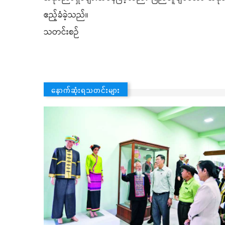
ဧည့်ခံခဲ့သည်။
သတင်းစဉ်
နောက်ဆုံးရသတင်းများ