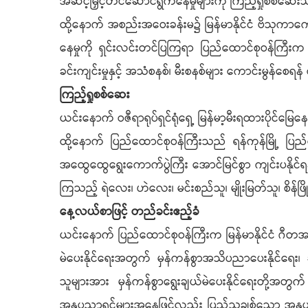
အဆင့်မြှင့်တင်ဆောင်ရွက်နေမှုများကို ကြည့်ရှုစစ်ဆေ
ထို့​နောက် အစည်းအဝေးခန်းမ၌ မြန်မာနိုင်ငံ ဗိသုကာကောင်
နေမှုကို ရှင်းလင်းတင်ပြကြရာ ပြည်ထောင်စုဝန်ကြီးက ဝဇီရ
ခင်းကျင်းမှုနှင့် အသံစနစ်၊ မီးစနစ်များ ကောင်းမွန်​စေရ
ကြည့်ရှုစစ်ဆေး
ယင်းနောက် ဝဇီရာရုပ်ရှင်ရုံရှေ့ မြန်မာ့မီးရထားပိုင
ထို့​နောက် ပြည်ထောင်စုဝန်ကြီးသည် ရန်ကုန်မြို့ ပြည်လ
အထွေထွေရွေးကောက်ပွဲကြီး အောင်မြင်စွာ ကျင်းပနိ
ကြသည့် ရဲလေး၊ ဟဲလေး၊ မင်းစည်သူ၊ မျိုးမြတ်သူ၊ စိန်ဖြိုးလှိုင
နေ့လယ်စာဖြင့် တည်ခင်းဧည့်ခံ
ယင်းနောက် ပြည်ထောင်စုဝန်ကြီးက မြန်မာနိုင်ငံ ဂီတအစည်း
မဲပေးနိုင်ရေးအတွက် မှန်ကန်စွာအသိပညာပေးနိုင်ရေး၊ ဆန္ဒမ
သူများအား မှန်ကန်စွာရွေးချယ်မဲပေးနိုင်ရေးတို့အ
အနုပညာရှင်များအနေဖြင့်လည်း ပြည်သူချစ်သော အနုပည