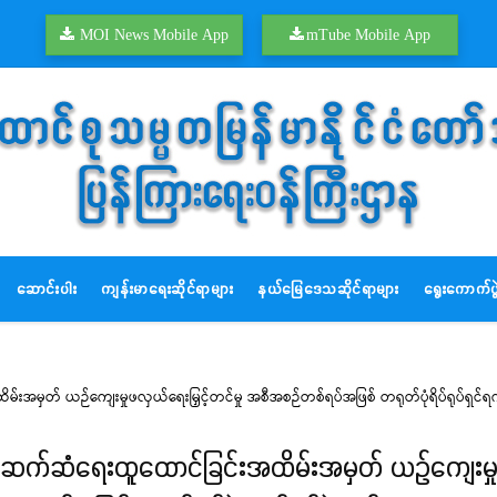
MOI News Mobile App
mTube Mobile App
ဆောင်းပါး
ကျန်းမာရေးဆိုင်ရာများ
နယ်မြေဒေသဆိုင်ရာများ
ရွေးကောက်ပွဲ
ှတ် ယဉ်ကျေးမှုဖလှယ်ရေးမြှင့်တင်မှု အစီအစဉ်တစ်ရပ်အဖြစ် တရုတ်ပုံရိပ်ရုပ်ရှင်ရက်သတ္တ
န်ဆက်ဆံရေးထူထောင်ခြင်းအထိမ်းအမှတ် ယဉ်ကျေးမှု