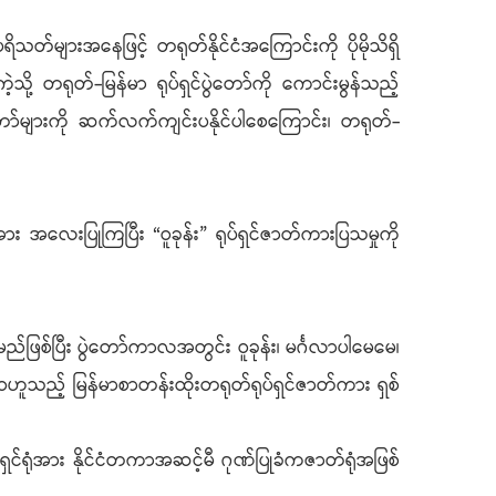
ရိသတ်များအနေဖြင့် တရုတ်နိုင်ငံအကြောင်းကို ပိုမိုသိရှိ
ကဲ့သို့ တရုတ်-မြန်မာ ရုပ်ရှင်ပွဲတော်ကို ကောင်းမွန်သည့်
ော်များကို ဆက်လက်ကျင်းပနိုင်ပါစေကြောင်း၊ တရုတ်-
း အလေးပြုကြပြီး “ဝူခုန်း” ရုပ်ရှင်ဇာတ်ကားပြသမှုကို
းမည်ဖြစ်ပြီး ပွဲတော်ကာလအတွင်း ဝူခုန်း၊ မင်္ဂလာပါမေမေ၊
ဘဝဟူသည့် မြန်မာစာတန်းထိုးတရုတ်ရုပ်ရှင်ဇာတ်ကား ရှစ်
ရှင်ရုံအား နိုင်ငံတကာအဆင့်မီ ဂုဏ်ပြုခံကဇာတ်ရုံအဖြစ်