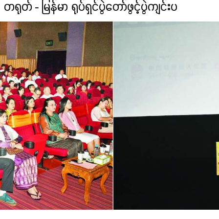
တရုတ် - မြန်မာ ရုပ်ရှင်ပွဲတော်ဖွင့်ပွဲကျင်းပ