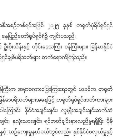
စဉ်တစ်ရပ်အဖြစ် ၂၀၂၅ ခုနှစ် တရုတ်ပုံရိပ်ရုပ်ရှင်
ရှိ နေပြည်တော်ရုပ်ရှင်ရုံ၌ ကျင်းပသည်။
ိုးသိန်းနှင့် တိုင်းဒေသကြီး ဝန်ကြီးများ၊ မြန်မာနိုင်ငံ
 ရုပ်ရှင်ချစ်ပရိသတ်များ တက်ရောက်ကြသည်။
စုဝန်ကြီးက အမှာစကားပြောကြားရာတွင် ယခင်က တရုတ်
်း၊ မြန်မာပရိသတ်များအနေဖြင့် တရုတ်ရုပ်ရှင်ဇာတ်ကားများ
ာင်း၊ နိုင်ငံအချင်းချင်း၊ လူမျိုးအချင်းချင်းဆက်ဆံ
ှလုံးသားချင်း၊ ရင်ဘတ်ချင်းနားလည်မှုရရှိပြီး ပိုမို
နှင့် ယဉ်ကျေးမှုနယ်ပယ်တွင်လည်း နှစ်နိုင်ငံဖလှယ်မှုနှင့်