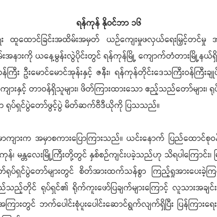
ရန်ကုန် နိုဝင်ဘာ ၁၆
ထောင်ခြင်းအထိမ်းအမှတ် ယဉ်ကျေးမှုဖလှယ်ရေးမြှင့်တင်မှု အစီအ
ခမ်းအနားကို ယနေ့မွန်းလွဲပိုင်းတွင် ရန်ကုန်မြို့ ကျောက်တံတားမြို့နယ်
း ဦးမောင်မောင်အုန်းနှင့် ဇနီး၊ ရန်ကုန်တိုင်းဒေသကြီးဝန်ကြီးချုပ် ဦးစ
 မာကျားနှင့် တာဝန်ရှိသူများ၊ ဖိတ်ကြားထားသော ဧည့်သည်တော်များ၊
ာ ရုပ်ရှင်ပွဲတော်ဖွင့်ပွဲ မိတ်ဆက်ဗီဒီယိုကို ပြသသည်။
ီး မစ္စမာကျားက အမှာစကားပြောကြားသည်။ ယင်းနောက် ပြည်ထောင်
န်ကုန်၊ မန္တလေးမြို့ကြီးတို့တွင် နှစ်စဉ်ကျင်းပခဲ့သည်ဟု သိရပါကြောင
င်ပွဲတော်များတွင် စိတ်အားထက်သန်စွာ ကြည့်ရှုအား​ပေးခဲ့ကြပါကြေ
င် ရုပ်ရှင်၏ ရိုက်ကူးဖော်ပြချက်များကြောင့် လူသားအချင်းချင်း၊ န
တို့အကြားတွင် ဘက်ပေါင်းစုံပူးပေါင်းဆောင်ရွက်လျက်ရှိပြီး ပြန်ကြားရေး