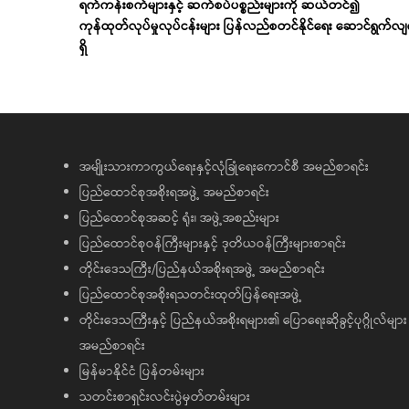
ရက်ကန်းစက်များနှင့် ဆက်စပ်ပစ္စည်းများကို ဆယ်တင်၍
ကုန်ထုတ်လုပ်မှုလုပ်ငန်းများ ပြန်လည်စတင်နိုင်ရေး ဆောင်ရွက်လ
ရှိ
အမျိုးသားကာကွယ်ရေးနှင့်လုံခြုံရေးကောင်စီ အမည်စာရင်း
ပြည်ထောင်စုအစိုးရအဖွဲ့ အမည်စာရင်း
ပြည်ထောင်စုအဆင့် ရုံး၊ အဖွဲ့အစည်းများ
ပြည်ထောင်စုဝန်ကြီးများနှင့် ဒုတိယဝန်ကြီးများစာရင်း
တိုင်းဒေသကြီး/ပြည်နယ်အစိုးရအဖွဲ့ အမည်စာရင်း
ပြည်ထောင်စုအစိုးရသတင်းထုတ်ပြန်ရေးအဖွဲ့
တိုင်းဒေသကြီးနှင့် ပြည်နယ်အစိုးရများ၏ ပြောရေးဆိုခွင့်ပုဂ္ဂိုလ်များ
အမည်စာရင်း
မြန်မာနိုင်ငံ ပြန်တမ်းများ
သတင်းစာရှင်းလင်းပွဲမှတ်တမ်းများ