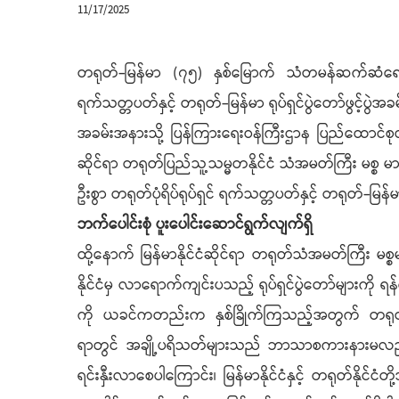
11/17/2025
တရုတ်-မြန်မာ (၇၅) နှစ်မြောက် သံတမန်ဆက်ဆံရေး ထူ
ရက်သတ္တပတ်နှင့် တရုတ်-မြန်မာ ရုပ်ရှင်ပွဲတော်ဖွင့်ပွဲအ
အခမ်းအနားသို့ ပြန်ကြားရေးဝန်ကြီးဌာန ပြည်ထောင်စုဝန်ကြီ
ဆိုင်ရာ တရုတ်ပြည်သူ့သမ္မတနိုင်ငံ သံအမတ်ကြီး မစ္စ
ဦးစွာ တရုတ်ပုံရိပ်ရုပ်ရှင် ရက်သတ္တပတ်နှင့် တရုတ်-မြန်မ
ဘက်ပေါင်းစုံ ပူးပေါင်းဆောင်ရွက်လျက်ရှိ
ထို့နောက် မြန်မာနိုင်ငံဆိုင်ရာ တရုတ်သံအမတ်ကြ
နိုင်ငံမှ လာရောက်ကျင်းပသည့် ရုပ်ရှင်ပွဲတော်များကို ရ
ကို ယခင်ကတည်းက နှစ်ခြိုက်ကြသည့်အတွက် တရုတ်ရုပ်ရှ
ရာတွင် အချို့ပရိသတ်များသည် ဘာသာစကားနားမလည်သည့်တို
ရင်းနှီးလာစေပါကြောင်း၊ မြန်မာနိုင်ငံနှင့် တရုတ်နိုင်ငံ