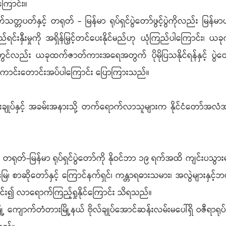
ကြောင်း။
သတ္တပတ်နှင့် တရုတ် - မြန်မာ ရုပ်ရှင်ပွဲတော်ဖွင့်ပွဲကိုလည်း မြန်မာပ
ရင်းနှီးမှုကို အရှိန်မြှင့်တင်ပေးနိုင်မည်ဟု ယုံကြည်ပါကြောင်း၊ ယခု
တွင်လည်း ယခုထက်ဇာတ်ကားအရေအတွက် ပိုမိုပြသနိုင်ရန်နှင့် ပွဲတ
ဆုမွန်ကောင်းတောင်းအပ်ပါကြောင်း ပြောကြားသည်။
ီးချုပ်နှင့် အခမ်းအနားသို့ တက်ရောက်လာသူများက နိုင်ငံတော်အလံအာ
င့် တရုတ်-မြန်မာ ရုပ်ရှင်ပွဲတော်ကို နိုဝင်ဘာ ၁၉ ရက်အထိ ကျင်းပသွာ
မြေ၊ စာဆိုတော်နှင့် ကြောင်နက်ရှင်၊ ကန္တာရဓားသမား၊ အလွဲများနှင့်
်း၍ လာရောက်ကြည့်ရှုနိုင်ကြောင်း သိရသည်။
့ ကျောက်တံတားမြို့နယ် ဗိုလ်ချုပ်အောင်ဆန်းလမ်းမပေါ်ရှိ ဝဇီရာရုပ်