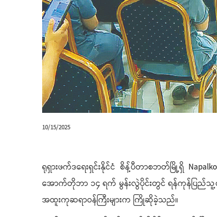
10/15/2025
ရုရှားဖက်ဒရေးရှင်းနိုင်ငံ စိန့်ပီတာစဘတ်မြို့ရှိ
အောက်တိုဘာ ၁၄ ရက် မွန်းလွဲပိုင်းတွင် ရန်ကုန်ပြည်သူ
အထူးကုဆရာဝန်ကြီးများက ကြိုဆိုခဲ့သည်။