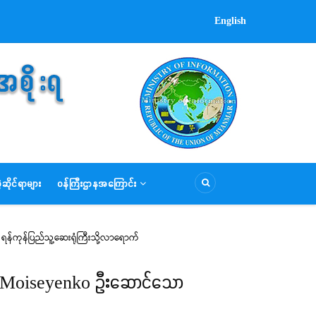
English
ဆိုင်ရာများ
ဝန်ကြီးဌာနအကြောင်း
 ရန်ကုန်ပြည်သူ့ဆေးရုံကြီးသို့လာရောက်
 Dr. Moiseyenko ဦးဆောင်သော