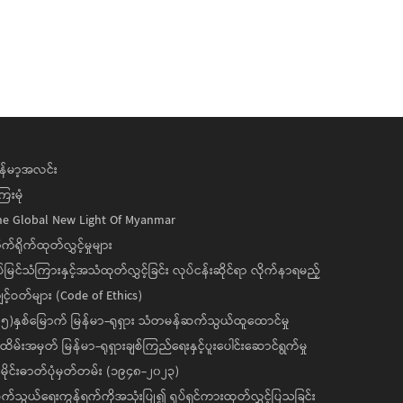
န်မာ့အလင်း
ေးမုံ
he Global New Light Of Myanmar
ုက်ရိုက်ထုတ်လွှင့်မှုများ
ပ်မြင်သံကြားနှင့်အသံထုတ်လွှင့်ခြင်း လုပ်ငန်းဆိုင်ရာ လိုက်နာရမည့်
င့်ဝတ်များ (Code of Ethics)
၅)နှစ်မြောက် မြန်မာ-ရုရှား သံတမန်ဆက်သွယ်ထူထောင်မှု
ိမ်းအမှတ် မြန်မာ-ရုရှားချစ်ကြည်ရေးနှင့်ပူးပေါင်းဆောင်ရွက်မှု
ိုင်းဓာတ်ပုံမှတ်တမ်း (၁၉၄၈-၂၀၂၃)
်သွယ်ရေးကွန်ရက်ကိုအသုံးပြု၍ ရုပ်ရှင်ကားထုတ်လွှင့်ပြသခြင်း