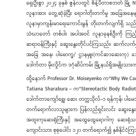
ရှေးဦးစွာ ၂၀၂၄ ခုနှစ် ဇွန်လတွင် စိန့်ပီတာစဘတ် မြို
လူနာအား တွေ့ဆုံခဲ့ပြီး ရောဂါတိုးတက်မှု အခြေအနေမျ
လူနာမှာကျန်းမာရေးကောင်းမွန် တိုးတက်လျက်ရှိ သ
သံဃာတော် တစ်ပါး အပါအဝင် လူနာခုနစ်ဦးကို ကြည့်ရှု
ဆရာဝန်ကြီးနှင့် ဆွေးနွေးတိုင်ပင်ကြသည်။ ဆက်လက်
အခြေ အနေ၊ ပါမောက္ခ/ ဌာနမှူး(ကင်ဆာဆေးကု) ဒေါ
ဒေါက်တာ မိုးလှိုင်က ဒဂုံဆိပ်ကမ်း မြို့နယ်ရှိအမျိ
ထို့နောက် Professor Dr. Moiseyenko က“Why We Can
Tatiana Sharabura – က“Stereotactic Body Radiother
ဒေါက်တာကျော်ရွှေ၊ ဆေး တက္ကသိုလ်-၁ ရန်ကုန်၊ ပါမောက
တက်ရောက်လာသူများက ပြန်လည်ရှင်းလင်း ဆွေးနွေးကြသည
အထူးကုဆေးရုံကြီးနှင့် အထွေထွေရောဂါကု ဆေးရုံသစ်
ကျောင်းသား စုစုပေါင်း ၁၂၀ တက်ရောက်၍ နှစ်နိုင်ငံကြ