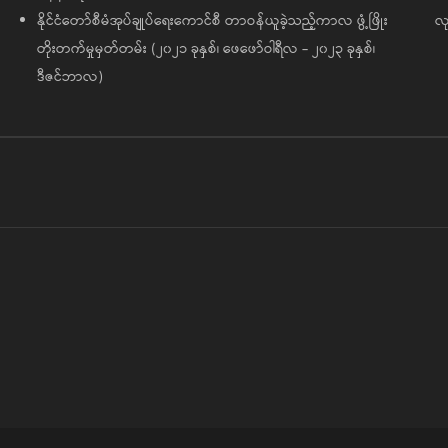
နိုင်ငံတော်စီမံအုပ်ချုပ်ရေးကောင်စီ တာဝန်ယူခဲ့သည့်ကာလ ဖွံ့ဖြိုး
လု
တိုးတက်မှုမှတ်တမ်း (၂၀၂၁ ခုနှစ်၊ ဖေဖော်ဝါရီလ - ၂၀၂၃ ခုနှစ်၊
ဒီဇင်ဘာလ)