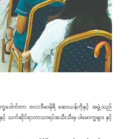
ာက္ခဒေါက်တာ ဗလာဒီမာမိုရီ ဆေးယန်ကိုနှင့် အဖွဲ့သည်
နှင့် သက်ဆိုင်ရာဘာသာရပ်အသီးသီးမှ ပါမောက္ခများ နှင့်