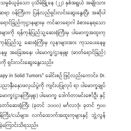
ှုခံယူခဲ့သော ပုသိမ်မြို့နေ (၂၂) နှစ်အရွယ် အမျိုးသား
ုဆရာ ဝန်ကြီးက ပြန်လည်ရှင်းလင်းဆွေးနွေးပြီး အဆိုပါ
တ်ရောင်ခြည်ကုဌာနများမှ ကင်ဆာရောဂါ ခံစားနေရသော
ျားကို ရန်ကုန်ပြည်သူ့ဆေးရုံကြီးမှ ပါမောက္ခအထူးကု
န်ပြည်သူ့ ဆေးရုံကြီးမှ လူနာများအား ကုသပေးနေမှု
ှု အခြေအနေ၊ ပါမောက္ခ/ဌာနမှူး (ဓာတ်ရောင်ခြည်)
ကို ရှင်းလင်းဆွေးနွေးသည်။
 in Solid Tumors” ခေါင်းစဉ် ဖြင့်လည်းကောင်း၊ Dr.
နှီးနှောဖလှယ်ပွဲကို ကျင်းပပြုလုပ် ရာ ပါမောက္ခချုပ်
ာက္ခ(ဌာနကြီးမှူး) ပါမောက္ခ ဒေါက်တာမင်းဇော်ဦး နှင့်
ော်ဆေးရုံကြီး (ခုတင် ၁၀၀၀) မင်္ဂလာဒုံ၊ ခုတင် ၅၀၀
်ကြီး/ငယ်များ၊ လက်ထောက်အထူးကုများနှင့် ဘွဲ့လွန်
းခဲ့ကြောင်းသိရသည်။