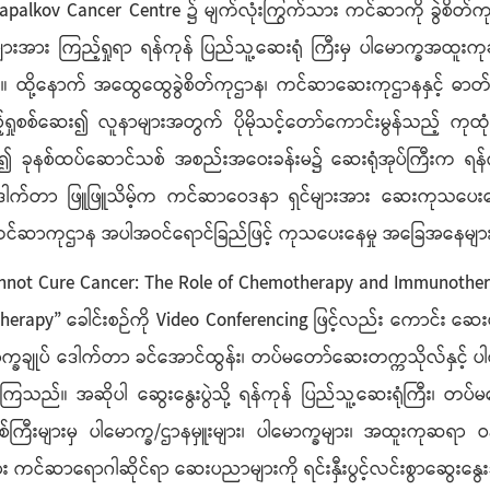
့ Napalkov Cancer Centre ၌ မျက်လုံးကြွက်သား ကင်ဆာကို ခွဲစိတ်ကုသမ
ားအား ကြည့်ရှုရာ ရန်ကုန် ပြည်သူ့ဆေးရုံ ကြီးမှ ပါမောက္ခအထူးက
ည်။ ထို့နောက် အထွေထွေခွဲစိတ်ကုဌာန၊ ကင်ဆာဆေးကုဌာနနှင့် ဓာ
စစ်ဆေး၍ လူနာများအတွက် ပိုမိုသင့်တော်ကောင်းမွန်သည့် ကုထုံးမ
၍ ခုနစ်ထပ်ဆောင်သစ် အစည်းအဝေးခန်းမ၌ ဆေးရုံအုပ်ကြီးက ရန်ကု
က်တာ ဖြူဖြူသိမ့်က ကင်ဆာဝေဒနာ ရှင်များအား ဆေးကုသပေးနေမ
ုးသားကင်ဆာကုဌာန အပါအဝင်ရောင်ခြည်ဖြင့် ကုသပေးနေမှု အခြေအနေများ
not Cure Cancer: The Role of Chemotherapy and Immunotherapy
apy” ခေါင်းစဉ်ကို Video Conferencing ဖြင့်လည်း ကောင်း ဆေးပညာ
္ခချုပ် ဒေါက်တာ ခင်အောင်ထွန်း၊ တပ်မတော်ဆေးတက္ကသိုလ်နှင့် ပါမေ
်။ အဆိုပါ ဆွေးနွေးပွဲသို့ ရန်ကုန် ပြည်သူ့ဆေးရုံကြီး၊ တပ်မတ
ကြီးများမှ ပါမောက္ခ/ဌာနမှူးများ၊ ပါမောက္ခများ၊ အထူးကုဆရာ ဝန
ား ကင်ဆာရောဂါဆိုင်ရာ ဆေးပညာများကို ရင်းနှီးပွင့်လင်းစွာဆွေးနွေ