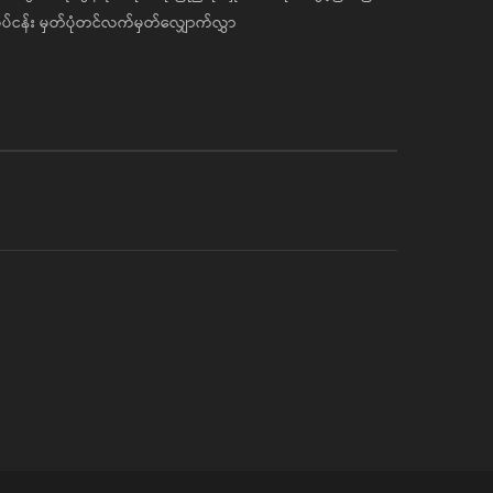
ပ်ငန်း မှတ်ပုံတင်လက်မှတ်လျှောက်လွှာ