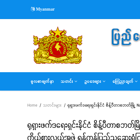
Skip
Myanmar
to
main
content
MAIN
မူလစာမျက်နှာ
သတင်း
ဥပဒေများ
ကြေညာချက်
NAVIGATION
Home
/
သတင်းများ
/
ရုရှားဖက်ဒရေးရှင်းနိုင်ငံ စိန့်ပီတာစဘတ်မြိ
Breadcrumb
ရုရှားဖက်ဒရေးရှင်းနိုင်ငံ စိန့်ပီတာ
ကိုယ်စားလှယ်အဖွဲ့ ရန်ကုန်ပြည်သူ့ဆေးရုံ