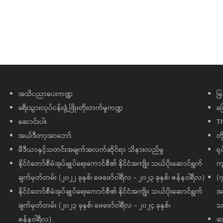
အသိပညာပေးကဏ္ဍ
မြ
ခရီးသွားလုပ်ငန်းဖွံ့ဖြိုးတိုးတက်မှုကဏ္ဍ
ကြ
ဆောင်းပါး
T
အယ်ဒီတာ့အာဘော်
တိ
မီဒီယာနှင့်သတင်းအချက်အလက်ဆိုင်ရာ သိနားလည်မှု
ရု
နိုင်ငံတော်စီမံအုပ်ချုပ်ရေးကောင်စီ၏ နိုင်ငံအကျိုး သယ်ပိုးဆောင်ရွက်
ကျ
ချက်မှတ်တမ်း (၂၀၂၂ ခုနှစ်၊ ဖေဖော်ဝါရီလ - ၂၀၂၃ ခုနှစ်၊ ဇန်နဝါရီလ)
(၇
နိုင်ငံတော်စီမံအုပ်ချုပ်ရေးကောင်စီ၏ နိုင်ငံအကျိုး သယ်ပိုးဆောင်ရွက်
အထ
ချက်မှတ်တမ်း (၂၀၂၃ ခုနှစ်၊ ဖေဖော်ဝါရီလ - ၂၀၂၄ ခုနှစ်၊
သမ
ဇန်နဝါရီလ)
ဆက