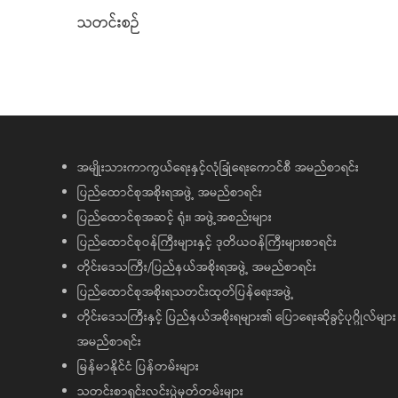
သတင်းစဉ်
အမျိုးသားကာကွယ်ရေးနှင့်လုံခြုံရေးကောင်စီ အမည်စာရင်း
ပြည်ထောင်စုအစိုးရအဖွဲ့ အမည်စာရင်း
ပြည်ထောင်စုအဆင့် ရုံး၊ အဖွဲ့အစည်းများ
ပြည်ထောင်စုဝန်ကြီးများနှင့် ဒုတိယဝန်ကြီးများစာရင်း
တိုင်းဒေသကြီး/ပြည်နယ်အစိုးရအဖွဲ့ အမည်စာရင်း
ပြည်ထောင်စုအစိုးရသတင်းထုတ်ပြန်ရေးအဖွဲ့
တိုင်းဒေသကြီးနှင့် ပြည်နယ်အစိုးရများ၏ ပြောရေးဆိုခွင့်ပုဂ္ဂိုလ်များ
အမည်စာရင်း
မြန်မာနိုင်ငံ ပြန်တမ်းများ
သတင်းစာရှင်းလင်းပွဲမှတ်တမ်းများ