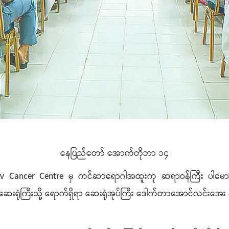
နေပြည်တော် အောက်တိုဘာ ၁၄
 Napalkov Cancer Centre မှ ကင်ဆာရောဂါအထူးကု ဆရာဝန်ကြီး ပါမေ
့ဆေးရုံကြီးသို့ ရောက်ရှိရာ ဆေးရုံအုပ်ကြီး ဒေါက်တာအောင်လင်းအေး 