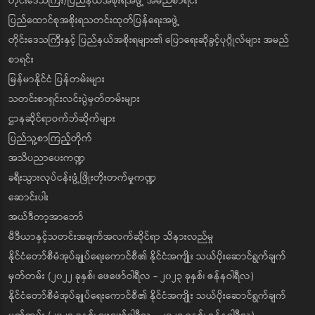
တိုင်းဒေသကြီး/ပြည်နယ်အစိုးရအဖွဲ့ အမည်စာရင်း
ပြည်ထောင်စုအစိုးရသတင်းထုတ်ပြန်ရေးအဖွဲ့
တိုင်းဒေသကြီးနှင့် ပြည်နယ်အစိုးရများ၏ ပြောရေးဆိုခွင့်ပုဂ္ဂိုလ်များ အမည်
စာရင်း
မြန်မာနိုင်ငံ ပြန်တမ်းများ
သတင်းစာရှင်းလင်းပွဲမှတ်တမ်းများ
ဌာနဆိုင်ရာဝက်ဘ်ဆိုက်များ
ပြည်သူ့စာကြည့်တိုက်
အသိပညာပေးကဏ္ဍ
ခရီးသွားလုပ်ငန်းဖွံ့ဖြိုးတိုးတက်မှုကဏ္ဍ
ဆောင်းပါး
အယ်ဒီတာ့အာဘော်
မီဒီယာနှင့်သတင်းအချက်အလက်ဆိုင်ရာ သိနားလည်မှု
နိုင်ငံတော်စီမံအုပ်ချုပ်ရေးကောင်စီ၏ နိုင်ငံအကျိုး သယ်ပိုးဆောင်ရွက်ချက်
မှတ်တမ်း (၂၀၂၂ ခုနှစ်၊ ဖေဖော်ဝါရီလ - ၂၀၂၃ ခုနှစ်၊ ဇန်နဝါရီလ)
နိုင်ငံတော်စီမံအုပ်ချုပ်ရေးကောင်စီ၏ နိုင်ငံအကျိုး သယ်ပိုးဆောင်ရွက်ချက်