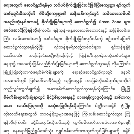
ရေးအတွက် ဆောင်ရွက်ရန်မှာ သစ်ပင်စိုက်ပျိုးခြင်းပင်ဖြစ်ပြီးကျေးရွာ၊ ရပ်ကွက်
တစ်ခုချင်းစီအလိုက် မိမိတို့ကျေးရွာ၏ အနီးဝန်းကျင်တွင် သစ်တောသစ်ပင်
အနည်းဆုံးနှစ်ဧကခန့် စိုက်ပျိုးခြင်းများကို ဆောင်ရွက်၍ Green Zone များ
ဖော်ဆောင်ကြရန်လို
ကြောင်း၊ ရန်ကုန်-မန္တလေးလမ်းဟောင်းနှင့် အမြန်လမ်းမ
ကြီး လမ်းဘေးဝဲယာ၌ သစ်ပင်များ စိုက်ပျိုးခြင်းလုပ်ငန်းကို စဉ်ဆက်မပြတ်
ဆောင်ရွက်သွားရန်လိုပြီး ရှင်သန်မှုမရှိသည့်သစ်ပင်များ၊ ရှင်သန်မှုရှိခဲ့
သော်လည်း အကြောင်းအမျိုးမျိုးကြောင့် ပြုန်းတီးသွားခဲ့သည့်သစ်ပင်များ
နေရာ၌ အစားထိုးပြန်လည်စိုက်ပျိုးခြင်းများကို ဆောင်ရွက်သွားရန် လိုကြောင်း၊
မြို့ဖွံ့ဖြိုးတိုးတက်ရေးစီမံကိန်းများကို ရေးဆွဲဆောင်ရွက်ရာတွင် နောင်
အနာဂတ်တွင် ဖြစ်ပေါ်လာနိုင်မည့် လူဦးရေနှင့် အခြေခံလိုအပ်ချက်များကိုပါ
ထည့်သွင်းတွက်ချက်၍ အသေးစိတ်ဆောင်ရွက်သွားရန်လိုကြောင်း၊
မြို့ပြ
စီမံကိန်းများတိုးချဲ့ရာတွင် နိုင်ငံ့စီးပွားရေးနှင့် စားရေရိက္ခာဖူလုံရေး၌ အဓိကကျ
သော လယ်မြေများကို အသုံးမပြုမိရန်လို
ကြောင်း၊ မိတ္ထီလာခရိုင် ဖွံ့ဖြိုး
တိုးတက်ရေးအတွက် တာဝန်ရှိသူများအနေဖြင့် ကြိုးပမ်းဆောင်ရွက်သွား ကြ
ရန်လိုကြောင်း၊ ခရိုင်အတွင်းလိုအပ်သည့် လျှပ်စစ်ဓာတ်အားလုံလောက်စွာရရှိ
ရေး နေရောင်ခြည်စွမ်းအင်သုံး လျှပ်စစ်ဓာတ်အားထုတ်လုပ်ခြင်းများကို ခရိုင်