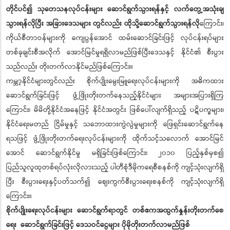
တိုင်ပင်၍ သုတေသနလုပ်ငန်းများ ဆောင်ရွက်သွားရန်နှင့် လက်တွေ့အသုံးချ
သွားရန်လိုပြီး အခြားဒေသများ တွင်လည်း ထိုသို့ဆောင်ရွက်သွားရန်လို
ကြောင်း၊
ကိုယ်စီတာဝန်များကို ကျေပွန်အောင် ထမ်းဆောင်ခြင်းဖြင့် လုပ်ငန်းရပ်များ
တစ်ခုချင်းစီအလိုက် အောင်မြင်မှုရရှိလာမည်ဖြစ်ပြီးဒေသနှင့် နိုင်ငံ၏ စီးပွား
သည်လည်း တိုးတက်လာနိုင်မည်ဖြစ်ကြောင်း။
ကမ္ဘာ့နိုင်ငံများတွင်လည်း စိုက်ပျိုးမွေးမြူရေးလုပ်ငန်းများကို အဓိကထား
ဆောင်ရွက်ခြင်းဖြင့် ဖွံ့ဖြိုးတိုးတက်နေသည့်နိုင်ငံများ အများအပြားရှိကြ
ကြောင်း၊ မိမိတို့နိုင်ငံအနေဖြင့် နိုင်ငံအတွင်း ဖြစ်ပေါ်လျက်ရှိသည့် ပဋိပက္ခများ၊
နိုင်ငံရေးမတည် ငြိမ်မှုနှင့် သဘောထားကွဲလွဲမှုများကို ဖြေရှင်းဆောင်ရွက်နေ
ရသဖြင့် ဖွံ့ဖြိုးတိုးတက်ရေးလုပ်ငန်းများကို ထိုက်သင့်သလောက် အောင်မြင်
အောင် ဆောင်ရွက်နိုင်မှု မရှိခြင်းဖြစ်ကြောင်း၊ ၂၀၁၀ ပြည့်နှစ်မှစ၍
ပြည်သူလူထုတစ်ရပ်လုံးလိုလားသည့် ပါတီစုံဒီမိုကရေစီစနစ်ကို ကျင့်သုံးလျက်ရှိ
ပြီး စီးပွားရေးနှင့်ပတ်သက်၍ ဈေးကွက်စီးပွားရေးစနစ်ကို ကျင့်သုံးလျက်ရှိ
ကြောင်း။
စိုက်ပျိုးရေးလုပ်ငန်းများ ဆောင်ရွက်ရာတွင် တစ်ဧကအထွက်နှုန်းတိုးတက်စေ
ရေး ဆောင်ရွက်ခြင်းဖြင့် ဒေသဝင်ငွေများ ပိုမိုတိုးတက်လာမည်ဖြစ်