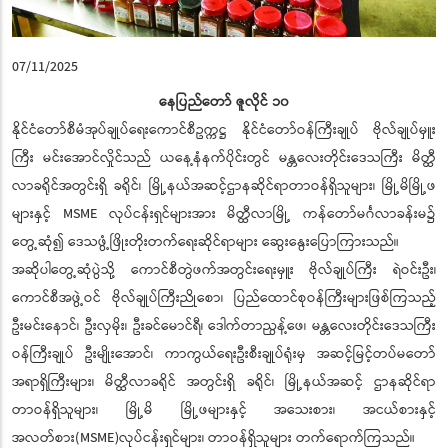
07/11/2025
နေပြည်တော် ဇူလိုင် ၁၀
နိုင်ငံတော်စီမံအုပ်ချုပ်ရေးကောင်စီဥက္ကဋ္ဌ နိုင်ငံတော်ဝန်ကြီးချုပ် ဗိုလ်ချုပ်မှူး
ကြီး မင်းအောင်လှိုင်သည် ယနေ့နံနက်ပိုင်းတွင် မန္တလေးတိုင်းဒေသကြီး မိတ္ထီ
လာခရိုင်အတွင်းရှိ ခရိုင်၊ မြို့နယ်အဆင့်ဌာနဆိုင်ရာတာဝန်ရှိသူများ၊ မြို့မိမြို့ဖ
များနှင့် MSME လုပ်ငန်းရှင်များအား မိတ္ထီလာမြို့ ကန်တော်မင်္ဂလာခန်းမ၌
တွေ့ဆုံ၍ ဒေသဖွံ့ဖြိုးတိုးတက်ရေးဆိုင်ရာများ ဆွေးနွေးပြောကြားသည်။
အဆိုပါတွေ့ဆုံပွဲသို့ ကောင်စီတွဲဖက်အတွင်းရေးမှူး ဗိုလ်ချုပ်ကြီး ရဲဝင်းဦး၊
ကောင်စီအဖွဲ့ဝင် ဗိုလ်ချုပ်ကြီးညိုစော၊ ပြည်ထောင်စုဝန်ကြီးများဖြစ်ကြသည့်
ဦးမင်းနောင်၊ ဦးလှမိုး၊ ဦးခင်မောင်ရီ၊ ဒေါက်တာညွန့်ဖေ၊ မန္တလေးတိုင်းဒေသကြီး
ဝန်ကြီးချုပ် ဦးမျိုးအောင်၊ ကာကွယ်ရေးဦးစီးချုပ်ရုံးမှ အဆင့်မြင့်တပ်မတော်
အရာရှိကြီးများ၊ မိတ္ထီလာခရိုင် အတွင်းရှိ ခရိုင်၊ မြို့နယ်အဆင့် ဌာနဆိုင်ရာ
တာဝန်ရှိသူများ၊ မြို့မိ မြို့ဖများနှင့် အသေးစား၊ အငယ်စားနှင့်
အလတ်စား(MSME)လုပ်ငန်းရှင်များ၊ တာဝန်ရှိသူများ တက်ရောက်ကြသည်။