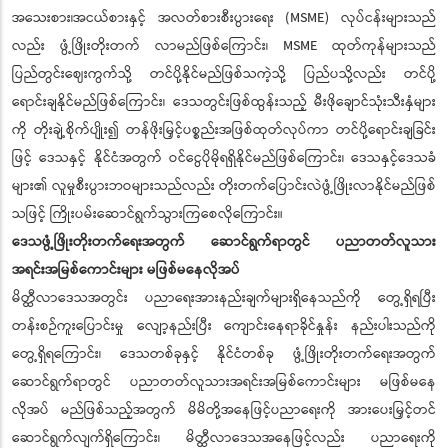
အသေးစား၊အငယ်စားနှင့် အလတ်စားစီးပွားရေး (MSME) လုပ်ငန်းများသည်
လည်း ဖွံ့ဖြိုးတိုးတက် လာမည်ဖြစ်ကြောင်း၊ MSME ထုတ်ကုန်များသည်
ပြည်တွင်းဈေးကွက်သို့ တင်ပို့နိုင်မည်ဖြစ်သကဲ့သို့ ပြည်ပသို့လည်း တင်ပို့
ရောင်းချနိုင်မည်ဖြစ်ကြောင်း၊ ဒေသတွင်းဖြစ်ထွန်းသည့် မီးဖိုချောင်သုံးသီးနှံများ
ကို တိုးချဲ့စိုက်ပျိုး၍ တန်ဖိုးမြှင့်ပစ္စည်းအဖြစ်ထုတ်လုပ်ကာ တင်ပို့ရောင်းချခြင်း
ဖြင့် ဒေသနှင့် နိုင်ငံအတွက် ဝင်ငွေပိုမိုရရှိနိုင်မည်ဖြစ်ကြောင်း၊ ဒေသနှင့်ဒေသခံ
များ၏ လူမှုစီးပွားဘဝများသည်လည်း တိုးတက်ပြောင်းလဲဖွံ့ဖြိုးလာနိုင်မည်ဖြစ်
သဖြင့် ကြိုးပမ်းဆောင်ရွက်သွားကြစေလိုကြောင်း။
ဒေသဖွံ့ဖြိုးတိုးတက်ရေးအတွက် ဆောင်ရွက်ရာတွင် ပညာတတ်လူသား
အရင်းအမြစ်ကောင်းများ မဖြစ်မနေလိုအပ်
မိတ္ထီလာဒေသအတွင်း ပညာရေးအားနည်းချက်များရှိနေသည်ကို တွေ့ရှိရပြီး
တန်းစဉ်ကူးပြောင်းမှု လျော့နည်းပြီး ကျောင်းနေရာခိုင်နှုန်း နည်းပါးသည်ကို
တွေ့ရှိရကြောင်း၊ ဒေသတစ်ခုနှင့် နိုင်ငံတစ်ခု ဖွံ့ဖြိုးတိုးတက်ရေးအတွက်
ဆောင်ရွက်ရာတွင် ပညာတတ်လူသားအရင်းအမြစ်ကောင်းများ မဖြစ်မနေ
လိုအပ် မည်ဖြစ်သည့်အတွက် မိမိတို့အနေဖြင့်ပညာရေးကို အားပေးမြှင့်တင်
ဆောင်ရွက်လျက်ရှိကြောင်း၊ မိတ္ထီလာဒေသအနေဖြင့်လည်း ပညာရေးကို