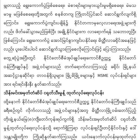
မျှတသည့် ရွေးကောက်ပွဲဖြစ်စေရေး၊ မဲစာရင်းများမှားယွင်းမှုမရှိစေရေး၊ မဲမသ
မာမှု မဖြစ်စေရေးတို့အတွက် စနစ်တကျ ကြိုတင်ပြင်ဆင် ဆောင်ရွက်လျက်ရှိ
ကြောင်း၊ ရွေးကောက်ပွဲကျင်းပချိန်၌ နိုင်ငံတကာမှလေ့လာရေးအဖွဲ့များကို
လည်း ဖိတ်ခေါ်သွားမည်ဖြစ်ပြီး အချို့နိုင်ငံများက လာရောက်ရန် သဘောတူပြီး
ဖြစ်ကြောင်း၊ ရွေးကောက်ပွဲ အောင်မြင်စွာကျင်းပနိုင်ရေး မိတ္ထီလာခရိုင်အနေဖြင့်
လည်း ပူးပေါင်းပါဝင် ဆောင်ရွက်သွားကြစေလိုကြောင်းဖြင့် ပြောကြားသည်။
တွေ့ဆုံပွဲအပြီးတွင် နိုင်ငံတော်စီမံအုပ်ချုပ်ရေးကောင်စီဥက္ကဋ္ဌ နိုင်ငံတော်
ဝန်ကြီးချုပ်နှင့် အဖွဲ့ဝင်များသည် တက်ရောက်လာကြသည့် ခရိုင်၊ မြို့နယ်
အဆင့်ဌာနဆိုင်ရာ တာဝန်ရှိသူများ၊ မြို့မိမြို့ဖများနှင့် MSME လုပ်ငန်းရှင်များ
အား ရင်းရင်းနှီးနှီး နှုတ်ဆက်သည်။
သိန်းမင်းအမှတ်တံဆိပ် ငရုတ်သီးမှုန့် ထုတ်လုပ်ရေးလုပ်ငန်း
ထို့နောက် နိုင်ငံတော်စီမံအုပ်ချုပ်ရေးကောင်စီဥက္ကဋ္ဌ နိုင်ငံတော်ဝန်ကြီးချုပ်သည်
ခရီးစဉ်တွင် လိုက်လာသည့် အဖွဲ့ဝင်များနှင့်အတူ မိတ္ထီလာမြို့ဝမ်းတော်ပြည့်
တိုးချဲ့နယ်မြေ(၈)ကျီတော်ကုန်းရပ်ကွက်ရှိ သိန်းမင်းအမှတ်တံဆိပ် ငရုတ်သီး
မှုန့်ထုတ်လုပ်ရေးလုပ်ငန်းသို့ ရောက်ရှိကြရာ လုပ်ငန်းရှင်ဦးတင့်နိုင်ဝင်းနှင့် ဒေါ်
သန္တာမျိုးတို့က ကြိုဆိုနှုတ်ဆက်ကြသည်။ ယင်းနောက်လုပ်ငန်းမှထုတ်လုပ်