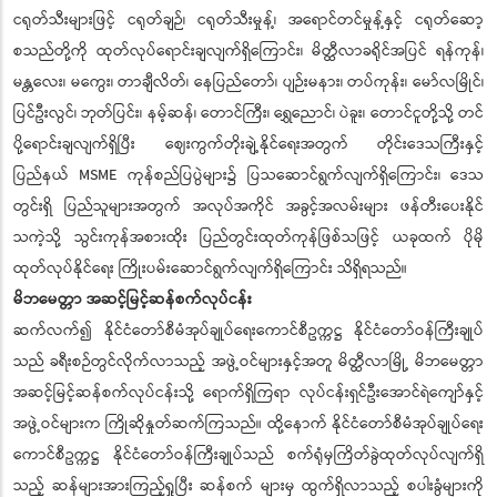
ငရုတ်သီးများဖြင့် ငရုတ်ချဉ်၊ ငရုတ်သီးမှုန့်၊ အရောင်တင်မှုန့်နှင့် ငရုတ်ဆော့
စသည်တို့ကို ထုတ်လုပ်ရောင်းချလျက်ရှိကြောင်း၊ မိတ္ထီလာခရိုင်အပြင် ရန်ကုန်၊
မန္တလေး၊ မကွေး၊ တာချီလိတ်၊ နေပြည်တော်၊ ပျဉ်းမနား၊ တပ်ကုန်း၊ မော်လမြိုင်၊
ပြင်ဦးလွင်၊ ဘုတ်ပြင်း၊ နမ့်ဆန်၊ တောင်ကြီး၊ ရွှေညောင်၊ ပဲခူး၊ တောင်ငူတို့သို့ တင်
ပို့ရောင်းချလျက်ရှိပြီး ဈေးကွက်တိုးချဲ့နိုင်ရေးအတွက် တိုင်းဒေသကြီးနှင့်
ပြည်နယ် MSME ကုန်စည်ပြပွဲများ၌ ပြသဆောင်ရွက်လျက်ရှိကြောင်း၊ ဒေသ
တွင်းရှိ ပြည်သူများအတွက် အလုပ်အကိုင် အခွင့်အလမ်းများ ဖန်တီးပေးနိုင်
သကဲ့သို့ သွင်းကုန်အစားထိုး ပြည်တွင်းထုတ်ကုန်ဖြစ်သဖြင့် ယခုထက် ပိုမို
ထုတ်လုပ်နိုင်ရေး ကြိုးပမ်းဆောင်ရွက်လျက်ရှိကြောင်း သိရှိရသည်။
မိဘမေတ္တာ အဆင့်မြင့်ဆန်စက်လုပ်ငန်း
ဆက်လက်၍ နိုင်ငံတော်စီမံအုပ်ချုပ်ရေးကောင်စီဥက္ကဋ္ဌ နိုင်ငံတော်ဝန်ကြီးချုပ်
သည် ခရီးစဉ်တွင်လိုက်လာသည့် အဖွဲ့ဝင်များနှင့်အတူ မိတ္ထီလာမြို့ မိဘမေတ္တာ
အဆင့်မြင့်ဆန်စက်လုပ်ငန်းသို့ ရောက်ရှိကြရာ လုပ်ငန်းရှင်ဦးအောင်ရဲကျော်နှင့်
အဖွဲ့ဝင်များက ကြိုဆိုနှုတ်ဆက်ကြသည်။ ထို့နောက် နိုင်ငံတော်စီမံအုပ်ချုပ်ရေး
ကောင်စီဥက္ကဋ္ဌ နိုင်ငံတော်ဝန်ကြီးချုပ်သည် စက်ရုံမှကြိတ်ခွဲထုတ်လုပ်လျက်ရှိ
သည့် ဆန်များအားကြည့်ရှုပြီး ဆန်စက် များမှ ထွက်ရှိလာသည့် စပါးခွံများကို