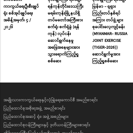
ကာကွယ်ရေးဦးစီးချုပ်
ရန်ကုန်တိုင်းဒေသကြီး
မြန်မာ - ရုရှား
ရုံး စစ်အုပ်ချုပ်ရေး
မရမ်းကုန်းမြို့နယ်ရှိ
ကြည်းတပ်နှစ်ရပ်
အမိန့်အမှတ်၊ ၄ /
တပ်မတော်အကြီးစား
အကြား တပ်ဖွဲ့များ
၂၀၂၆
စက်ရုံ၊ စက်ရုံခွဲ (ရန်
စုပေါင်းလေ့ကျင့်ခန်း
ကုန်) လုပ်ငန်း
(MYANMAR- RUSSIA
ဆောင်ရွက်နေမှု
JOINT EXERCISE
အခြေအနေများအား
(TIGER-2026))
သွားရောက်ကြည့်ရှု
ဆောင်ရွက်မှုအား
စစ်ဆေး
ကြည့်ရှုစစ်ဆေး
အမျိုးသားကာကွယ်ရေးနှင့်လုံခြုံရေးကောင်စီ အမည်စာရင်း
ပြည်ထောင်စုအစိုးရအဖွဲ့ အမည်စာရင်း
ပြည်ထောင်စုအဆင့် ရုံး၊ အဖွဲ့အစည်းများ
ပြည်ထောင်စုဝန်ကြီးများနှင့် ဒုတိယဝန်ကြီးများစာရင်း