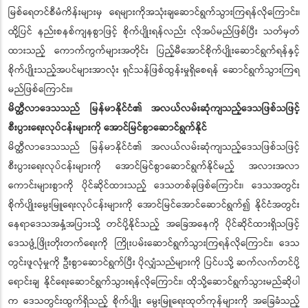
မြစ်ရေတင်စီမံကိန်းများမှ ရေများကိုအသုံးချဆောင်ရွက်သွားကြရန်လိုကြောင်း၊
ထို့ပြင် နည်းစနစ်ကျနစွာဖြင့် စိုက်ပျိုးရန်လည်း လိုအပ်မည်ဖြစ်ပြီး သတ်မှတ်
ထားသည့် ကောက်ကွက်များအတိုင်း ပြည့်မီအောင်စိုက်ပျိုးဆောင်ရွက်ရန်နှင့်
စိုက်ပျိုးသည့်အပင်များအာလုံး ရှင်သန်ဖြစ်ထွန်းမှုရှိစေရန် ဆောင်ရွက်သွားကြရ
မည်ဖြစ်ကြောင်း။
မိတ္ထီလာဒေသသည် မြန်မာနိုင်ငံ၏ အလယ်လမ်းဆုံကျသည့်ဒေသဖြစ်သဖြင့်
စီးပွားရေးလုပ်ငန်းများကို အောင်မြင်စွာဆောင်ရွက်နိုင်
မိတ္ထီလာဒေသသည် မြန်မာနိုင်ငံ၏ အလယ်လမ်းဆုံကျသည့်ဒေသဖြစ်သဖြင့်
စီးပွားရေးလုပ်ငန်းများကို အောင်မြင်စွာဆောင်ရွက်နိုင်မည့် အလားအလာ
ကောင်းများစွာကို ပိုင်ဆိုင်ထားသည့် ဒေသတစ်ခုဖြစ်ကြောင်း၊ ဒေသအတွင်း
စိုက်ပျိုးမွေးမြူရေးလုပ်ငန်းများကို အောင်မြင်အောင်ဆောင်ရွက်၍ နိုင်ငံအတွင်း
နေရာဒေသအနှံ့အပြားသို့ တင်ပို့နိုင်သည့် အခြေအနေကို ပိုင်ဆိုင်ထားရှိသဖြင့်
ဒေသဖွံ့ဖြိုးတိုးတက်ရေးကို ကြိုးပမ်းဆောင်ရွက်သွားကြရန်လိုကြောင်း၊ ဒေသ
တွင်းဖူလုံမှုကို ဦးစွာဆောင်ရွက်ပြီး ပိုလျှံသည်များကို ပြင်ပသို့ ဆက်လက်တင်ပို့
ရောင်းချ နိုင်ရေးဆောင်ရွက်သွားရန်လိုကြောင်း၊ ထိုသို့ဆောင်ရွက်သွားမည်ဆိုပါ
က ဒေသတွင်းထွက်ရှိသည့် စိုက်ပျိုး မွေးမြူရေးထုတ်ကုန်များကို အခြေခံသည့်