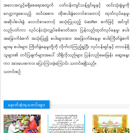
အလေအလွင့်မရှိစေရေးအတွက် ပတ်ဝန်းကျင်သန့်ရှင်းမှုနှင့် ထင်းသုံးစွဲမှုကို
လျော့ကျစေသည့် ထင်းအစား ထိုးစပါးခွံလောင်စာတောင့် ထုတ်လုပ်နေမှု၊
အဆိုပါစပါးခွံ လောင်စာတောင့် အသုံးပြုသည့် Gasifier စက်ဖြင့် အင်ဂျင်
လည်ပတ်ကာ လုပ်ငန်းသုံးလျှပ်စစ်ဓာတ်အား ပြန်လည်ထုတ်လုပ်နေမှု၊ စပါး
အခြောက်ခံစက် အသုံးပြု၍ စပါးများအား အခြောက်ခံနေမှု၊ စပါးကြိတ်ခွဲစက်
များမှ စပါးများ ကြိတ်ခွဲနေမှုတို့ကို လိုက်လံကြည့်ရှုပြီး လုပ်ငန်းရှင်နှင့် တာဝန်ရှိ
သူများ၏ တင်ပြချက်များအပေါ် သိရှိလိုသည်များ ပြန်လည်မေးမြန်း ဆွေးနွေး
ကာ အားပေးစကား ပြောကြားခဲ့ကြောင်း သတင်းရရှိသည်။
သတင်းစဉ်
နောက်ဆုံးရသတင်းများ