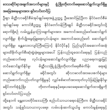
ဒေသဆိုင်ရာအချက်အလက်များနှင့် ဖွံ့ဖြိုးတိုးတက်ရေးဆောင်ရွက်လျက်ရှိမှု
အခြေအနေများအား ရှင်းလင်းတင်ပြ
ဦးစွာ မိတ္ထီလာခရိုင်စီမံအုပ်ချုပ်ရေးအဖွဲ့ဥက္ကဋ္ဌ ဦးအောင်မြင့်ဦးက နိုင်ငံတော်စီမံ
အုပ်ချုပ်ရေး ကောင်စီဥက္ကဋ္ဌ နိုင်ငံတော်ဝန်ကြီးချုပ် မိတ္ထီလာခရိုင်အတွင်းသို့
ရောက်ရှိစဉ် လမ်းညွှန်မှာကြားချက်များအား အကောင်အထည်ဖော်ဆောင်ရွက်
လျက်ရှိမှု၊ စိုက်ပျိုးမွေးမြူရေးလုပ်ငန်းများ အကောင်အထည်ဖော် ဆောင်ရွက်
လျက်ရှိမှု၊ မန္တလေးငလျင်ကြီးကြောင့် နိုင်ငံပိုင်နှင့် ပြည်သူပိုင်အဆောက်အအုံ
များထိခိုက်ပျက်စီးဆုံးရှုံးခဲ့ရမှုများအပေါ် ပြန်လည်ထူထောင်ရေးနှင့် ပြန်လည်
တည်ဆောက်ရေး လုပ်ငန်းများဆောင်ရွက်လျက်ရှိမှု၊ ပညာရေးကဏ္ဍမြှင့်
တင်ဆောင်ရွက်နိုင်မှု၊ မိတ္ထီလာမြို့ဖွံ့ဖြိုးတိုးတက်ရေးစီမံကိန်း ရေးဆွဲ
ဆောင်ရွက်လျက်ရှိမှု၊ ခရိုင်အတွင်း ဆိုလာဓာတ်အားပေးစက်ရုံများ
တည်ဆောက်လည်ပတ်လျက်ရှိမှုနှင့် လျှပ်စစ်ဓာတ်အားထုတ်လုပ်ဖြန့်ဖြူးနိုင်မှု၊
ခရိုင်ဘက်စုံဖွံ့ဖြိုး တိုးတက်ရေးနှင့်ရေပေးဝေရေးဆောင်ရွက်ထားရှိမှုကို
ရှင်းလင်းတင်ပြသည်။
ထို့နောက် မန္တလေးတိုင်းဒေသကြီး စည်ပင်သာယာရေးဝန်ကြီးက မိတ္ထီလာခရိုင်
အတွင်း သန့်ရှင်းသာယာလှပရေး၊ လမ်းပန်းဆက်သွယ်မှု ကောင်းမွန်ရေးနှင့်