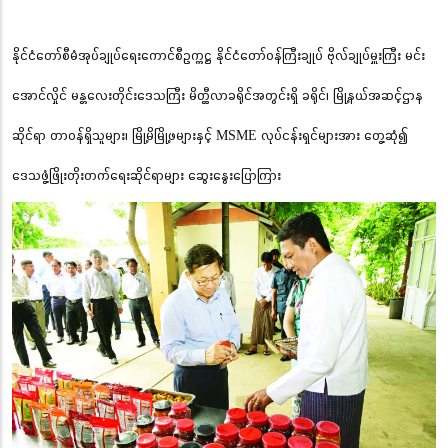
နိုင်ငံတော်စီမံအုပ်ချုပ်ရေးကောင်စီဥက္ကဋ္ဌ နိုင်ငံတော်ဝန်ကြီးချုပ် ဗိုလ်ချုပ်မှူးကြီး မင်း
အောင်လှိုင် မန္တလေးတိုင်းဒေသကြီး မိတ္ထီလာခရိုင်အတွင်းရှိ ခရိုင်၊ မြို့နယ်အဆင့်ဌာန
ဆိုင်ရာ တာဝန်ရှိသူများ၊ မြို့မိမြို့ဖများနှင့် MSME လုပ်ငန်းရှင်များအား တွေ့ဆုံ၍
ဒေသဖွံ့ဖြိုးတိုးတက်ရေးဆိုင်ရာများ ဆွေးနွေးပြောကြား