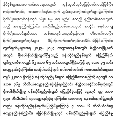
နိုင်ငံ့စီးပွားအားကောင်းစေရေးအတွက် ကုန်ထုတ်လုပ်မှုမြှင့်တင်ရမည်ဖြစ်ပြီး
ကုန်ထုတ်လုပ်မှု အားကောင်းရန်အတွက် နည်းပညာလိုအပ်ချက်များရှိကြောင်း၊
စိုက်ပျိုးရေးလုပ်ငန်းတွင် “မျိုး၊ မြေ၊ ရေ၊ နည်း” စသည့် နည်းလမ်းလေးသွယ်
သည် အရေးကြီးကြောင်း၊ အဆိုပါနည်းလမ်းလေးသွယ် အတိုင်း စနစ်တကျ
စိုက်ပျိုးဆောင်ရွက်မှသာ တစ်ဧကချင်းအထွက်နှုန်းများ တိုးတက်လာပြီး
စိုက်ပျိုးရေးထွက်ကုန်များ ပိုမိုတိုးတက်ထုတ်လုပ်လာနိုင်မည်ဖြစ်ကြောင်း၊
တွက်ချက်မှုများအရ
၂၀၂၃- ၂၀၂၄ ဘဏ္ဍာရေးနှစ်အတွင်း မိတ္ထီလာမြို့နယ်
အတွင်း မိုးစပါးစိုက်ပျိုးထွက်ရှိမှုသည် ပန်းတိုင်ရည်မှန်းချက် မပြည့်မီခဲ့ဘဲ
ပျမ်းမျှတစ်ဧကလျှင် ၆၂ ဒသမ ၆၅ တင်းသာထွက်ရှိခဲ့သဖြင့် ၃၇ ဒသမ ၃၅ တင်း
လျော့နည်းခဲ့ကြောင်း၊ အဆိုပါအချိန်တွင် စပါးတစ်တင်း၏ ကာလပေါက်ဈေးမှာ
ကျပ် ၂၂၀၀၀ ရှိသဖြင့် ပန်းတိုင်ရည်မှန်းချက် မပြည့်မီသောကြောင့် ငွေကျပ် ၁၀
ဒသမ ၃၆၉ ဘီလီယံလျော့နည်းဆုံးရှုံခဲ့ရကြောင်း၊ မိတ္ထီလာခရိုင်တစ်ခုလုံးတွင်
မိုးစပါးစိုက်ပျိုးမှု ပန်းတိုင်ရည်မှန်းချက် မပြည့်မီခဲ့သဖြင့် ငွေကျပ် ၇၉ ဒသမ
၇၉၁ ဘီလီယံဝင် ငွေလျော့နည်းခဲ့ရ ကြောင်း၊ အလားတူ နွေစပါးထွက်ရှိမှုတွင်
လည်း ပန်းတိုင်ရည်မှန်းချက်မပြည့်မီမှုကြောင့် ၄ ဒသမ ၆ ဘီလီယံဝင်ငွေ
လျော့နည်းခဲ့ကြောင်း၊ မြေပဲစိုက်ပျိုးမှုတွင် ပန်းတိုင်ရည်မှန်းချက် မပြည့်မီမှု