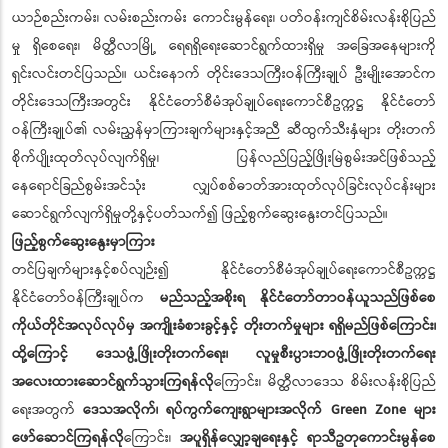
ယာဉ်စည်းကမ်း၊ လမ်းစည်းကမ်း ကောင်းမွန်ရေး၊ ပတ်ဝန်းကျင်စိမ်းလန်းစိုပြည်
မှု ရှိစေရေး၊ မိတ္ထီလာမြို့ ရေရရှိရေးဆောင်ရွက်ထားရှိမှု အခြေအနေများကို
ရှင်းလင်းတင်ပြသည်။ ယင်းနောက် တိုင်းဒေသကြီးဝန်ကြီးချုပ် ဦးမျိုးအောင်က
တိုင်းဒေသကြီးအတွင်း နိုင်ငံတော်စီမံအုပ်ချုပ်ရေးကောင်စီဥက္ကဋ္ဌ နိုင်ငံတော်
ဝန်ကြီးချုပ်၏ လမ်းညွှန်မှာကြားချက်များနှင့်အညီ ဆီထွက်သီးနှံများ တိုးတက်
စိုက်ပျိုးထုတ်လုပ်လျက်ရှိမှု၊ ပြန်လည်ပြည့်ဖြိုးမြဲစွမ်းအင်ဖြစ်သည့်
နေရောင်ခြည်စွမ်းအင်သုံး လျှပ်စစ်ဓာတ်အားထုတ်လုပ်ခြင်းလုပ်ငန်းများ
ဆောင်ရွက်လျက်ရှိမှုတို့နှင့်ပတ်သက်၍ ဖြည့်စွက်ဆွေးနွေးတင်ပြသည်။
ဖြည့်စွက်ဆွေးနွေးမှာကြား
တင်ပြချက်များနှင့်စပ်လျဉ်း၍ နိုင်ငံတော်စီမံအုပ်ချုပ်ရေးကောင်စီဥက္ကဋ္ဌ
နိုင်ငံတော်ဝန်ကြီးချုပ်က
မည်သည့်အစိုးရ နိုင်ငံတော်တာဝန်ယူသည်ဖြစ်စေ
ကိုယ်တိုင်အလုပ်လုပ်မှ အကျိုးခံစားခွင့်နှင့် တိုးတက်မှုများ ရရှိမည်ဖြစ်ကြောင်း၊
ထို့ကြောင့် ဒေသဖွံ့ဖြိုးတိုးတက်ရေး၊ လူမှုစီးပွားဘဝဖွံ့ဖြိုးတိုးတက်ရေး
အလေးထားဆောင်ရွက်သွားကြရန်လို
ကြောင်း၊ မိတ္ထီလာဒေသ စိမ်းလန်းစိုပြည်
ရေးအတွက်
ဒေသအလိုက်၊ ရပ်ကွက်ကျေးရွာများအလိုက် Green Zone များ
ဖော်ဆောင်ကြရန်လို
ကြောင်း၊
အပူရှိန်လျှော့ချရေးနှင့် ရာသီဥတုကောင်းမွန်စေ