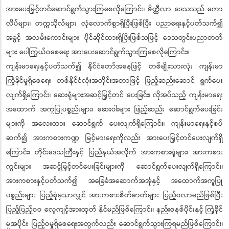
အားပေးမြှင့်တင်ဆောင်ရွက်သွားကြစေလိုကြောင်း၊ မိတ္ထီလာ ဒေသသည် ကော
လိပ်များ၊ တက္ကသိုလ်များ လုံလောက်စွာရှိပြီးဖြစ်ပြီး ပညာရေးနှင့်ပတ်သက်၍
အခွင့် အလမ်းကောင်းများ ပိုင်ဆိုင်ထားရှိပြီးဖြစ်သဖြင့် ဒေသတွင်းပညာတတ်
များ ပေါကြွယ်ဝစေရေး အားပေးဆောင်ရွက်သွားကြစေလိုကြောင်း။
ကျန်းမာရေးနှင့်ပတ်သက်၍ နိုင်ငံတော်အနေဖြင့် တစ်မျိုးသားလုံး ကျန်းမာ
ကြံ့ခိုင်မှုရှိစေရေး တစ်နိုင်ငံလုံးအတိုင်းအတာဖြင့် ဖြည့်ဆည်းဆောင် ရွက်ပေး
လျက်ရှိကြောင်း၊ ဆေးရုံများအဆင့်မြှင့်တင် ပေးခြင်း၊ လိုအပ်သည့် ကျန်းမာရေး
အထောက် အကူပြုပစ္စည်းများ၊ ဆေးဝါးများ ဖြည့်ဆည်း ဆောင်ရွက်ပေးခြင်း
များကို အလေးထား ဆောင်ရွက် ပေးလျက်ရှိကြောင်း၊ ကျန်းမာရေးနှင့်စပ်
ဆက်၍ အားကစားကဏ္ဍ မြင့်မားရေးကိုလည်း အားပေးမြှင့်တင်ပေးလျက်ရှိ
ကြောင်း၊ တိုင်းဒေသကြီးနှင့် ပြည်နယ်အလိုက် အားကစားရုံများ၊ အားကစား
ကွင်းများ အဆင့်မြှင့်တင်ပေးခြင်းများကို ဆောင်ရွက်ပေးလျက်ရှိကြောင်း၊
အားကစားနှင့်ပတ်သက်၍ အခြေခံအဆောက်အအုံနှင့် အထောက်အကူပြု
ပစ္စည်းများ ပြည့်စုံမှသာလျှင် အားကစားစိတ်ဓာတ်များ ပြည့်ဝလာမည်ဖြစ်ပြီး
ပြည့်ပြည့်ဝဝ လေ့ကျင့်အားထုတ် နိုင်မည်ဖြစ်ကြောင်း၊ နည်းစနစ်ပိုင်းနှင့် ကြံ့ခိုင်
မှုအပိုင်း ပြည့်ဝမှုရှိစေရေးအတွက်လည်း ဆောင်ရွက်သွားကြရမည်ဖြစ်ကြောင်း၊