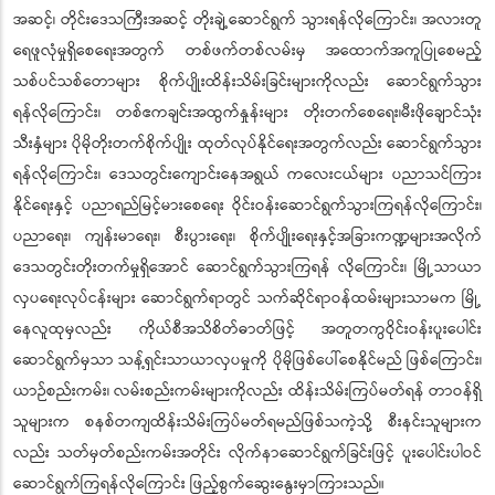
အဆင့်၊ တိုင်းဒေသကြီးအဆင့် တိုးချဲ့ဆောင်ရွက် သွားရန်လိုကြောင်း၊ အလားတူ
ရေဖူလုံမှုရှိစေရေးအတွက် တစ်ဖက်တစ်လမ်းမှ အထောက်အကူပြုစေမည့်
သစ်ပင်သစ်တောများ စိုက်ပျိုးထိန်းသိမ်းခြင်းများကိုလည်း ဆောင်ရွက်သွား
ရန်လိုကြောင်း၊ တစ်ဧကချင်းအထွက်နှုန်းများ တိုးတက်စေရေး၊မီးဖိုချောင်သုံး
သီးနှံများ ပိုမိုတိုးတက်စိုက်ပျိုး ထုတ်လုပ်နိုင်ရေးအတွက်လည်း ဆောင်ရွက်သွား
ရန်လိုကြောင်း၊ ဒေသတွင်းကျောင်းနေအရွယ် ကလေးငယ်များ ပညာသင်ကြား
နိုင်ရေးနှင့် ပညာရည်မြင့်မားစေရေး ဝိုင်းဝန်းဆောင်ရွက်သွားကြရန်လိုကြောင်း၊
ပညာရေး၊ ကျန်းမာရေး၊ စီးပွားရေး၊ စိုက်ပျိုးရေးနှင့်အခြားကဏ္ဍများအလိုက်
ဒေသတွင်းတိုးတက်မှုရှိအောင် ဆောင်ရွက်သွားကြရန် လိုကြောင်း၊ မြို့သာယာ
လှပရေးလုပ်ငန်းများ ဆောင်ရွက်ရာတွင် သက်ဆိုင်ရာဝန်ထမ်းများသာမက မြို့
နေလူထုမှလည်း ကိုယ်စီအသိစိတ်ဓာတ်ဖြင့် အတူတကွဝိုင်းဝန်းပူးပေါင်း
ဆောင်ရွက်မှသာ သန့်ရှင်းသာယာလှပမှုကို ပိုမိုဖြစ်ပေါ်စေနိုင်မည် ဖြစ်ကြောင်း၊
ယာဉ်စည်းကမ်း၊ လမ်းစည်းကမ်းများကိုလည်း ထိန်းသိမ်းကြပ်မတ်ရန် တာဝန်ရှိ
သူများက စနစ်တကျထိန်းသိမ်းကြပ်မတ်ရမည်ဖြစ်သကဲ့သို့ စီးနင်းသူများက
လည်း သတ်မှတ်စည်းကမ်းအတိုင်း လိုက်နာဆောင်ရွက်ခြင်းဖြင့် ပူးပေါင်းပါဝင်
ဆောင်ရွက်ကြရန်လိုကြောင်း ဖြည့်စွက်ဆွေးနွေးမှာကြားသည်။