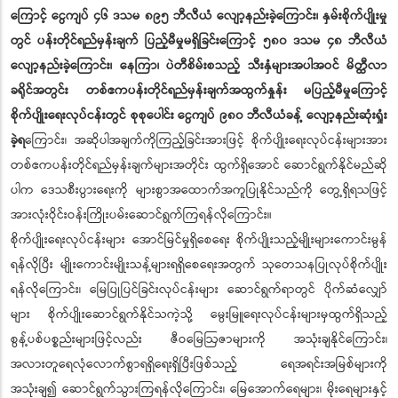
ကြောင့် ငွေကျပ် ၄၆ ဒသမ ၈၉၅ ဘီလီယံ လျော့နည်းခဲ့ကြောင်း၊ နှမ်းစိုက်ပျိုးမှု
တွင် ပန်းတိုင်ရည်မှန်းချက် ပြည့်မီမှုမရှိခြင်းကြောင့် ၅၈၀ ဒသမ ၄၈ ဘီလီယံ
လျော့နည်းခဲ့ကြောင်း၊ နေကြာ၊ ပဲတီစိမ်းစသည့် သီးနှံများအပါအဝင် မိတ္ထီလာ
ခရိုင်အတွင်း တစ်ဧကပန်းတိုင်ရည်မှန်းချက်အထွက်နှုန်း မပြည့်မီမှုကြောင့်
စိုက်ပျိုးရေးလုပ်ငန်းတွင် စုစုပေါင်း ငွေကျပ် ၉၈၀ ဘီလီယံခန့် လျော့နည်းဆုံးရှုံး
ခဲ့ရ
ကြောင်း၊ အဆိုပါအချက်ကိုကြည့်ခြင်းအားဖြင့် စိုက်ပျိုးရေးလုပ်ငန်းများအား
တစ်ဧကပန်းတိုင်ရည်မှန်းချက်များအတိုင်း ထွက်ရှိအောင် ဆောင်ရွက်နိုင်မည်ဆို
ပါက ဒေသစီးပွားရေးကို များစွာအထောက်အကူပြုနိုင်သည်ကို တွေ့ရှိရသဖြင့်
အားလုံးဝိုင်းဝန်းကြိုးပမ်းဆောင်ရွက်ကြရန်လိုကြောင်း။
စိုက်ပျိုးရေးလုပ်ငန်းများ အောင်မြင်မှုရှိစေရေး စိုက်ပျိုးသည့်မျိုးများကောင်းမွန်
ရန်လိုပြီး မျိုးကောင်းမျိုးသန့်များရရှိစေရေးအတွက် သုတေသနပြုလုပ်စိုက်ပျိုး
ရန်လိုကြောင်း၊ မြေပြုပြင်ခြင်းလုပ်ငန်းများ ဆောင်ရွက်ရာတွင် ပိုက်ဆံလျှော်
များ စိုက်ပျိုးဆောင်ရွက်နိုင်သကဲ့သို့ မွေးမြူရေးလုပ်ငန်းများမှထွက်ရှိသည့်
စွန့်ပစ်ပစ္စည်းများဖြင့်လည်း ဇီဝမြေဩဇာများကို အသုံးချနိုင်ကြောင်း၊
အလားတူရေလုံလောက်စွာရရှိရေးရှိပြီးဖြစ်သည့် ရေအရင်းအမြစ်များကို
အသုံးချ၍ ဆောင်ရွက်သွားကြရန်လိုကြောင်း၊ မြေအောက်ရေများ၊ မိုးရေများနှင့်