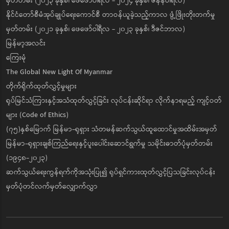
မှတ်တမ်း (၂၀၂၃ ခုနှစ်၊ ဖေဖော်ဝါရီလ - ၂၀၂၄ ခုနှစ်၊ ဇန်နဝါရီလ)
နိုင်ငံတော်စီမံအုပ်ချုပ်ရေးကောင်စီ တာဝန်ယူခဲ့သည့်ကာလ ဖွံ့ဖြိုးတိုးတက်မှု
မှတ်တမ်း (၂၀၂၁ ခုနှစ်၊ ဖေဖော်ဝါရီလ - ၂၀၂၃ ခုနှစ်၊ ဒီဇင်ဘာလ)
မြန်မာ့အလင်း
ကြေးမုံ
The Global New Light Of Myanmar
တိုက်ရိုက်ထုတ်လွှင့်မှုများ
ရုပ်မြင်သံကြားနှင့်အသံထုတ်လွှင့်ခြင်း လုပ်ငန်းဆိုင်ရာ လိုက်နာရမည့် ကျင့်ဝတ်
များ (Code of Ethics)
(၇၅)နှစ်မြောက် မြန်မာ-ရုရှား သံတမန်ဆက်သွယ်ထူထောင်မှုအထိမ်းအမှတ်
မြန်မာ-ရုရှားချစ်ကြည်ရေးနှင့်ပူးပေါင်းဆောင်ရွက်မှု သမိုင်းဓာတ်ပုံမှတ်တမ်း
(၁၉၄၈-၂၀၂၃)
ဆက်သွယ်ရေးကွန်ရက်ကိုအသုံးပြု၍ ရုပ်ရှင်ကားထုတ်လွှင့်ပြသခြင်းလုပ်ငန်း
မှတ်ပုံတင်လက်မှတ်လျှောက်လွှာ