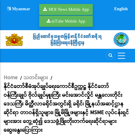
Skip
Myanmar
English
to
MOI News Mobile App
main
mTube Mobile App
content
Home
သတင်းများ
/
/
Breadcrumb
နိုင်ငံတော်စီမံအုပ်ချုပ်ရေးကောင်စီဥက္ကဋ္ဌ နိုင်ငံတော်
ဝန်ကြီးချုပ် ဗိုလ်ချုပ်မှူးကြီး မင်းအောင်လှိုင် မန္တလေးတိုင်း
ဒေသကြီး မိတ္ထီလာခရိုင်အတွင်းရှိ ခရိုင်၊ မြို့နယ်အဆင့်ဌာန
ဆိုင်ရာ တာဝန်ရှိသူများ၊ မြို့မိမြို့ဖများနှင့် MSME လုပ်ငန်းရှင်
များအား တွေ့ဆုံ၍ ဒေသဖွံ့ဖြိုးတိုးတက်ရေးဆိုင်ရာများ
ဆွေးနွေးပြောကြား