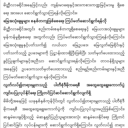
မိတ္ထီလာခရိုင်အနေဖြင့်လည်း ကျန်းမာရေးနှင့်အားကစားကဏ္ဍမြင့်မားမှု ရှိစေ
ရေး အားပေး ဆောင်ရွက်သွားကြရန်လိုကြောင်း။
မြေအသုံးချမှုများ စနစ်တကျဖြစ်စေရေး ကြပ်မတ်ဆောင်ရွက်ရန်လို
မိတ္ထီလာခရိုင်အတွင်း စည်းကမ်းစနစ်တကျရှိစေရေးနှင့် မြေယာအသုံးချမှုများ
မှန်ကန်မှုရှိစေရေး အတွက်လည်း ကြပ်မတ်ဆောင်ရွက်သွားကြရန်လိုကြောင်း၊
မြေအသုံးချမှုနှင့်ပတ်သက်၍ လယ်ယာ မြေဥပဒေ၊ မြေလွတ်မြေရိုင်းနှင့်
ပတ်သက်သည့် ဥပဒေများကို ပြဋ္ဌာန်းထားရှိပြီးဖြစ်ပြီး သတ်မှတ်ပေးထားသည့်
ခွင့်ပြုချက်များနှင့်အညီသာ ဆောင်ရွက်သွားရန်လိုကြောင်း၊ တာဝန်ရှိသူများ
အနေဖြင့် ဥပဒေကသတ်မှတ်ပေးထားသည့် စည်းမျဉ်းစည်းကမ်းများနှင့်အညီ
ကြပ်မတ်ဆောင်ရွက်သွား ရန်လိုကြောင်း။
လွတ်လပ်၍တရားမျှတသည့် ပါတီစုံဒီမိုကရေစီ အထွေထွေရွေးကောက်ပွဲ
ကျင်းပပြုလုပ်နိုင်ရေး ကြိုတင်ပြင်ဆင်ဆောင်ရွက်လျက်ရှိ
မိမိတို့အနေဖြင့် ယခုနှစ်နှစ်ကုန်ပိုင်းတွင် လွတ်လပ်၍တရားမျှတသည့် ပါတီစုံဒီ
မိုကရေစီ အထွေထွေရွေးကောက်ပွဲကို ကျင်းပပြုလုပ်သွားမည်ဖြစ်ကြောင်း၊
ဆန္ဒမဲပေးခွင့်ရှိသည့် မဲဆန္ဒရှင်ပြည်သူများအားလုံး ဆန္ဒမဲပေးနိုင်ရေး ကြိုတင်
ပြင်ဆင်ခြင်း လုပ်ငန်းများကို ဆောင်ရွက်လျက်ရှိကြောင်း၊ လွတ်လပ်၍ တရား