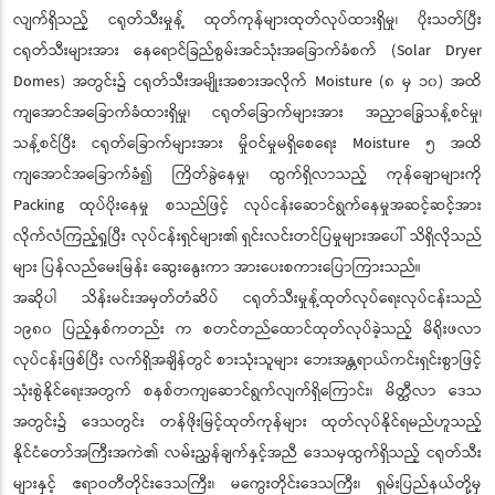
လျက်ရှိသည့် ငရုတ်သီးမှုန့် ထုတ်ကုန်များထုတ်လုပ်ထားရှိမှု၊ ပိုးသတ်ပြီး
ငရုတ်သီးများအား နေရောင်ခြည်စွမ်းအင်သုံးအခြောက်ခံစက် (Solar Dryer
Domes) အတွင်း၌ ငရုတ်သီးအမျိုးအစားအလိုက် Moisture (၈ မှ ၁၀) အထိ
ကျအောင်အခြောက်ခံထားရှိမှု၊ ငရုတ်ခြောက်များအား အညှာခြွေသန့်စင်မှု၊
သန့်စင်ပြီး ငရုတ်ခြောက်များအား မှိုဝင်မှုမရှိစေရေး Moisture ၅ အထိ
ကျအောင်အခြောက်ခံ၍ ကြိတ်ခွဲနေမှု၊ ထွက်ရှိလာသည့် ကုန်ချောများကို
Packing ထုပ်ပိုးနေမှု စသည်ဖြင့် လုပ်ငန်းဆောင်ရွက်နေမှုအဆင့်ဆင့်အား
လိုက်လံကြည့်ရှုပြီး လုပ်ငန်းရှင်များ၏ ရှင်းလင်းတင်ပြမှုများအပေါ် သိရှိလိုသည်
များ ပြန်လည်မေးမြန်း ဆွေးနွေးကာ အားပေးစကားပြောကြားသည်။
အဆိုပါ သိန်းမင်းအမှတ်တံဆိပ် ငရုတ်သီးမှုန့်ထုတ်လုပ်ရေးလုပ်ငန်းသည်
၁၉၈၀ ပြည့်နှစ်ကတည်း က စတင်တည်ထောင်ထုတ်လုပ်ခဲ့သည့် မိရိုးဖလာ
လုပ်ငန်းဖြစ်ပြီး လက်ရှိအချိန်တွင် စားသုံးသူများ ဘေးအန္တရာယ်ကင်းရှင်းစွာဖြင့်
သုံးစွဲနိုင်ရေးအတွက် စနစ်တကျဆောင်ရွက်လျက်ရှိကြောင်း၊ မိတ္ထီလာ ဒေသ
အတွင်း၌ ဒေသတွင်း တန်ဖိုးမြင့်ထုတ်ကုန်များ ထုတ်လုပ်နိုင်ရမည်ဟူသည့်
နိုင်ငံတော်အကြီးအကဲ၏ လမ်းညွှန်ချက်နှင့်အညီ ဒေသမှထွက်ရှိသည့် ငရုတ်သီး
များနှင့် ဧရာဝတီတိုင်းဒေသကြီး၊ မကွေးတိုင်းဒေသကြီး၊ ရှမ်းပြည်နယ်တို့မှ