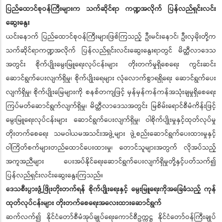
ပြည်ထောင်စုဝန်ကြီးများက သက်ဆိုင်ရာ ကဏ္ဍအလိုက် ပြန်လည်ရှင်းလင်း
ဆွေးနွေး
ယင်းနောက် ပြည်ထောင်စုဝန်ကြီးများဖြစ်ကြသည့် ဦးမင်းနောင်၊ ဦးလှမိုးတို့က
သက်ဆိုင်ရာကဏ္ဍအလိုက် ပြန်လည်ရှင်းလင်းဆွေးနွေးရာတွင် မိတ္ထီလာဒေသ
အတွင်း စိုက်ပျိုးမွေးမြူရေးလုပ်ငန်းများ တိုးတက်မှုရှိစေရေး ကွင်းဆင်း
ဆောင်ရွက်ပေးလျက်ရှိမှု၊ စိုက်ပျိုးရေများ လုံလောက်စွာရရှိရေး ဆောင်ရွက်ပေး
လျက်ရှိမှု၊ စိုက်ပျိုးမြေများကို စနစ်တကျဖြင့် မှန်မှန်ကန်ကန်အသုံးချမှုရှိစေရေး
ကြပ်မတ်ဆောင်ရွက်လျက်ရှိမှု၊ မိတ္ထီလာဒေသအတွင်း မြစိမ်းရောင်စီမံကိန်းဖြင့်
မွေးမြူရေးလုပ်ငန်းများ ဆောင်ရွက်ပေးလျက်ရှိမှု၊ ဝါစိုက်ပျိုးမှုနှင့်ထုတ်လုပ်မှု
တိုးတက်စေရေး သမဝါယမအသင်းအဖွဲ့များ ဖွဲ့စည်းဆောင်ရွက်ပေးထားမှုနှင့်
ဝါကြိတ်စက်များတည်ထောင်ပေးထားမှု၊ တောင်သူများအတွက် လိုအပ်သည့်
အကူအညီများ ပေးအပ်နိုင်ရေးဆောင်ရွက်ပေးလျက်ရှိမှုတို့နှင့်ပတ်သက်၍
ပြန်လည်ရှင်းလင်းဆွေးနွေးကြသည်။
ဒေသစီးပွားဖွံ့ဖြိုးတိုးတက်ရန် စိုက်ပျိုးရေးနှင့် မွေးမြူရေးကိုအခြေခံသည့် ကုန်
ထုတ်လုပ်ငန်းများ တိုးတက်စေရေးအလေးထားဆောင်ရွက်
ဆက်လက်၍ နိုင်ငံတော်စီမံအုပ်ချုပ်ရေးကောင်စီဥက္ကဋ္ဌ နိုင်ငံတော်ဝန်ကြီးချုပ်