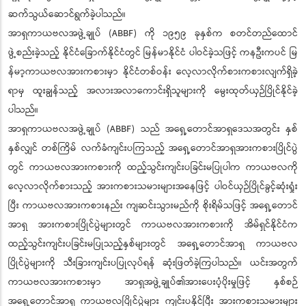
ဆက်သွယ်ဆောင်ရွက်ခဲ့ပါသည်။
အာရှကာယဗလအဖွဲ့ချုပ် (ABBF) ကို ၁၉၅၉ ခုနှစ်က စတင်တည်ထောင်
ဖွဲ့စည်းခဲ့သည့် နိုင်ငံခြောက်နိုင်ငံတွင် မြန်မာနိုင်ငံ ပါဝင်ခဲ့သဖြင့် ကနဦးကပင် မြ
န်မာ့ကာယဗလအားကစားမှာ နိုင်ငံတစ်ဝန်း လေ့လာလိုက်စားကစားလျက်ရှိခဲ့
ရာမှ ထူးချွန်သည့် အလားအလာကောင်းရှိသူများကို မွေးထုတ်ယှဉ်ပြိုင်နိုင်ခဲ့
ပါသည်။
အာရှကာယဗလအဖွဲ့ချုပ် (ABBF) သည် အရှေ့တောင်အာရှဒေသအတွင်း နှစ်
နှစ်လျှင် တစ်ကြိမ် လက်ခံကျင်းပကြသည့် အရှေ့တောင်အာရှအားကစားပြိုင်ပွဲ
တွင် ကာယဗလအားကစားကို ထည့်သွင်းကျင်းပခြင်းမပြုပါက ကာယဗလကို
လေ့လာလိုက်စားသည့် အားကစားသမားများအနေဖြင့် ပါဝင်ယှဉ်ပြိုင်ခွင့်ဆုံးရှုံး
ပြီး ကာယဗလအားကစားနည်း ကျဆင်းသွားမည်ကို စိုးရိမ်သဖြင့် အရှေ့တောင်
အာရှ အားကစားပြိုင်ပွဲများတွင် ကာယဗလအားကစားကို အိမ်ရှင်နိုင်ငံက
ထည့်သွင်းကျင်းပခြင်းမပြုသည့်နှစ်များတွင် အရှေ့တောင်အာရှ ကာယဗလ
ပြိုင်ပွဲများကို သီးခြားကျင်းပပြုလုပ်ရန် ဆုံးဖြတ်ခဲ့ကြပါသည်။ ယင်းအတွက်
ကာယဗလအားကစားမှာ အာရှအဖွဲ့ချုပ်၏အားပေးပံ့ပိုးမှုဖြင့် နှစ်စဉ်
အရှေ့တောင်အာရှ ကာယဗလပြိုင်ပွဲများ ကျင်းပနိုင်ပြီး အားကစားသမားများ