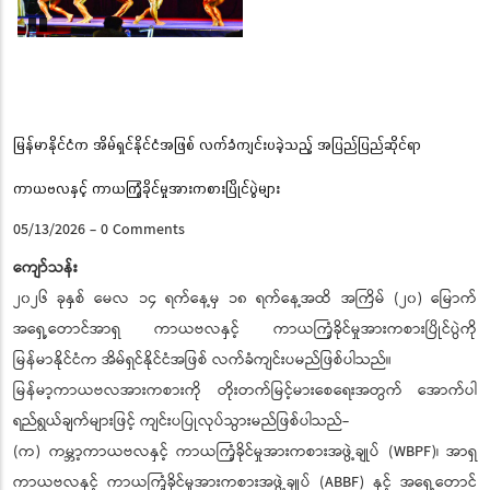
Pause
မြန်မာနိုင်ငံက အိမ်ရှင်နိုင်ငံအဖြစ် လက်ခံကျင်းပခဲ့သည့် အပြည်ပြည်ဆိုင်ရာ
ကာယဗလနှင့် ကာယကြံ့ခိုင်မှုအားကစားပြိုင်ပွဲများ
05/13/2026
-
0 Comments
ကျော်သန်း
၂၀၂၆ ခုနှစ် မေလ ၁၄ ရက်နေ့မှ ၁၈ ရက်နေ့အထိ အကြိမ် (၂၀) မြောက်
အရှေ့တောင်အာရှ ကာယဗလနှင့် ကာယကြံ့ခိုင်မှုအားကစားပြိုင်ပွဲကို
မြန်မာနိုင်ငံက အိမ်ရှင်နိုင်ငံအဖြစ် လက်ခံကျင်းပမည်ဖြစ်ပါသည်။
မြန်မာ့ကာယဗလအားကစားကို တိုးတက်မြင့်မားစေရေးအတွက် အောက်ပါ
ရည်ရွယ်ချက်များဖြင့် ကျင်းပပြုလုပ်သွားမည်ဖြစ်ပါသည်-
(က) ကမ္ဘာ့ကာယဗလနှင့် ကာယကြံ့ခိုင်မှုအားကစားအဖွဲ့ချုပ် (WBPF)၊ အာရှ
ကာယဗလနှင့် ကာယကြံ့ခိုင်မှုအားကစားအဖွဲ့ချုပ် (ABBF) နှင့် အရှေ့တောင်