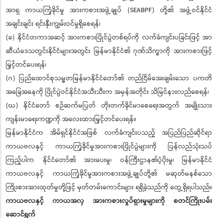
အာရှ ကာယကြံ့ခိုင်မှု အားကစားအဖွဲ့ချုပ် (SEABPF) တို့၏ အဖွဲ့ဝင်နိုင်ငံ
အချင်းချင်း ရင်းနှီးကျွမ်းဝင်မှုရှိစေရန်၊
(ခ) နိုင်ငံတကာအဆင့် အားကစားပြိုင်ပွဲတစ်ရပ်ကို လက်ခံကျင်းပခြင်းဖြင့် အာ
ဆီယံဒေသတွင်းနိုင်ငံများအတွင်း မြန်မာနိုင်ငံ၏ ဂုဏ်သိက္ခာကို အားကစားဖြင့်
မြှင့်တင်ပေးရန်၊
(ဂ) ပြည်ထောင်စုသမ္မတမြန်မာနိုင်ငံတော်၏ တည်ငြိမ်အေးချမ်းသော ပကတိ
အခြေအနေကို ပြိုင်ပွဲဝင်နိုင်ငံအသီးသီးက အမှန်အတိုင်း သိမြင်နားလည်စေရန်၊
(ဃ) နိုင်ငံတော် စဉ်ဆက်မပြတ် တိုးတက်ခိုင်မာစေရေးအတွက် အမျိုးသား
ကျန်းမာရေးကဏ္ဍကို အလေးထားမြှင့်တင်ပေးရန်။
မြန်မာနိုင်ငံက အိမ်ရှင်နိုင်ငံအဖြစ် လက်ခံကျင်းပသည့် အပြည်ပြည်ဆိုင်ရာ
ကာယဗလနှင့် ကာယကြံ့ခိုင်မှုအားကစားပြိုင်ပွဲများကို ပြန်လည်သုံးသပ်
ကြည့်ပါက နိုင်ငံတော်၏ အားပေးမှု၊ ဝန်ကြီးဌာန၏ပံ့ပိုးမှု၊ မြန်မာနိုင်ငံ
ကာယဗလနှင့် ကာယကြံ့ခိုင်မှုအားကစားအဖွဲ့ချုပ်တို့၏ မဆုတ်မနစ်သော
ကြိုးစားအားထုတ်မှုတို့ဖြင့် မှတ်တမ်းကောင်းများ ရရှိခဲ့သည်ကို တွေ့ရှိရပါသည်။
ကာယဗလနှင့် ကာယအလှ အားကစားလှုပ်ရှားမှုများကို စတင်ကြိုးပမ်း
ဆောင်ရွက်