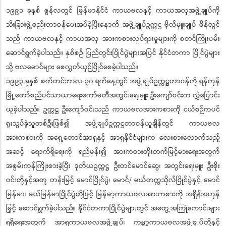
၁၉၉၁ ခုနှစ် ဇွန်လတွင် မြန်မာနိုင်ငံ ကာယဗလနှင့် ကာယအလှအဖွဲ့ချုပ်ကို
သီးခြားဖွဲ့စည်းတာဝန်ပေးအပ်ခဲ့ပြီးနောက် အဖွဲ့ချုပ်ဥက္ကဋ္ဌ ဗိုလ်မှူးချုပ် စိန်လွင်
သည် ကာယဗလနှင့် ကာယအလှ အားကစားလှုပ်ရှားမှုများကို စတင်ကြိုးပမ်း
ဆောင်ရွက်ခဲ့ပါသည်။ နှစ်စဉ် ပြည်တွင်းပြိုင်ပွဲများအပြင် နိုင်ငံတကာ ပြိုင်ပွဲများ
သို့ ဗလမောင်များ စေလွှတ်ယှဉ်ပြိုင်စေခဲ့ပါသည်။
၁၉၉၃ ခုနှစ် စက်တင်ဘာလ ၃၀ ရက်နေ့တွင် အဖွဲ့ချုပ်ဥက္ကဋ္ဌတာဝန်ကို ရန်ကုန်
မြို့တော်စည်ပင်သာယာရေးကော်မတီအတွင်းရေးမှူး ဦးကျော်ဝင်းက လွှဲပြောင်း
ယူခဲ့ပါသည်။ ဥက္ကဋ္ဌ ဦးကျော်ဝင်းသည် ကာယဗလအားကစားကို ငယ်စဉ်ကပင်
ရူးသွပ်ခဲ့သူတစ်ဦးဖြစ်၍ အဖွဲ့ချုပ်ဥက္ကဋ္ဌတာဝန်ယူချိန်တွင် ကာယဗလ
အားကစားကို အရှေ့တောင်အာရှနှင့် အာရှနိုင်ငံများက လေးစားလောက်သည့်
အဆင့် ရောက်ရှိရေးကို ရည်မှန်း၍ အားကစားတိုးတက်မြင့်မားရေးအတွက်
အစွမ်းကုန်ကြိုးစားခဲ့ပြီး ဒုတိယဥက္ကဋ္ဌ ဦးတင်မောင်ဆွေ၊ အတွင်းရေးမှူး ဦးစိုး
ဝင်းတို့နှင့်အတူ တန်းမြင့် မောင်ပြိုင်ပွဲ၊ မောင်/ မယ်တက္ကသိုလ်ပြိုင်ပွဲနှင့် မောင်
မြန်မာ၊ မယ်မြန်မာပြိုင်ပွဲတို့ဖြင့် မြန်မာ့ကာယဗလအားကစားကို အရှိန်အဟုန်
မြှင့် ဆောင်ရွက်ခဲ့ပါသည်။ နိုင်ငံတကာပြိုင်ပွဲများတွင် အတွေ့အကြုံကောင်းများ
ရရှိရေးအတွက် အာရှကာယဗလအဖွဲ့ချုပ်၊ ကမ္ဘာ့ကာယဗလအဖွဲ့ချုပ်တို့နှင့်