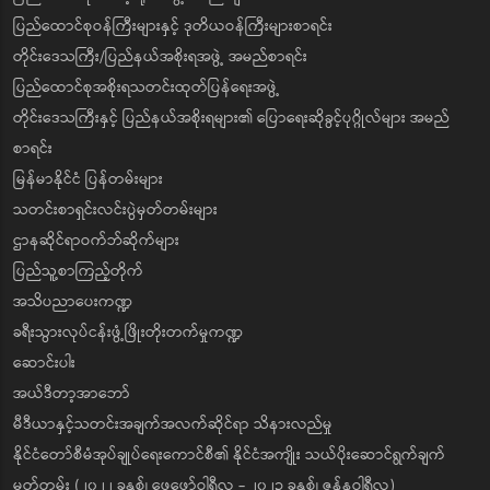
ပြည်ထောင်စုဝန်ကြီးများနှင့် ဒုတိယဝန်ကြီးများစာရင်း
တိုင်းဒေသကြီး/ပြည်နယ်အစိုးရအဖွဲ့ အမည်စာရင်း
ပြည်ထောင်စုအစိုးရသတင်းထုတ်ပြန်ရေးအဖွဲ့
တိုင်းဒေသကြီးနှင့် ပြည်နယ်အစိုးရများ၏ ပြောရေးဆိုခွင့်ပုဂ္ဂိုလ်များ အမည်
စာရင်း
မြန်မာနိုင်ငံ ပြန်တမ်းများ
သတင်းစာရှင်းလင်းပွဲမှတ်တမ်းများ
ဌာနဆိုင်ရာဝက်ဘ်ဆိုက်များ
ပြည်သူ့စာကြည့်တိုက်
အသိပညာပေးကဏ္ဍ
ခရီးသွားလုပ်ငန်းဖွံ့ဖြိုးတိုးတက်မှုကဏ္ဍ
ဆောင်းပါး
အယ်ဒီတာ့အာဘော်
မီဒီယာနှင့်သတင်းအချက်အလက်ဆိုင်ရာ သိနားလည်မှု
နိုင်ငံတော်စီမံအုပ်ချုပ်ရေးကောင်စီ၏ နိုင်ငံအကျိုး သယ်ပိုးဆောင်ရွက်ချက်
မှတ်တမ်း (၂၀၂၂ ခုနှစ်၊ ဖေဖော်ဝါရီလ - ၂၀၂၃ ခုနှစ်၊ ဇန်နဝါရီလ)