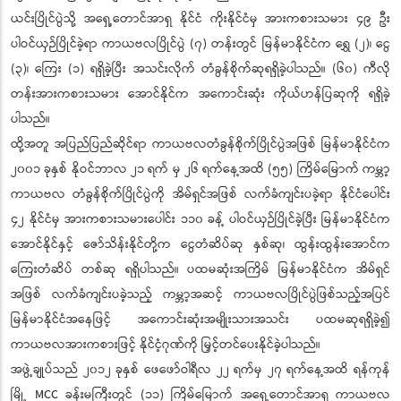
ယင်းပြိုင်ပွဲသို့ အရှေ့တောင်အာရှ နိုင်ငံ ကိုးနိုင်ငံမှ အားကစားသမား ၄၉ ဦး
ပါဝင်ယှဉ်ပြိုင်ခဲ့ရာ ကာယဗလပြိုင်ပွဲ (၇) တန်းတွင် မြန်မာနိုင်ငံက ရွှေ (၂)၊ ငွေ
(၃)၊ ကြေး (၁) ရရှိခဲ့ပြီး အသင်းလိုက် တံခွန်စိုက်ဆုရရှိခဲ့ပါသည်။ (၆၀) ကီလို
တန်းအားကစားသမား အောင်နိုင်က အကောင်းဆုံး ကိုယ်ဟန်ပြဆုကို ရရှိခဲ့
ပါသည်။
ထို့အတူ အပြည်ပြည်ဆိုင်ရာ ကာယဗလတံခွန်စိုက်ပြိုင်ပွဲအဖြစ် မြန်မာနိုင်ငံက
၂၀၀၁ ခုနှစ် နိုဝင်ဘာလ ၂၁ ရက် မှ ၂၆ ရက်နေ့အထိ (၅၅) ကြိမ်မြောက် ကမ္ဘာ့
ကာယဗလ တံခွန်စိုက်ပြိုင်ပွဲကို အိမ်ရှင်အဖြစ် လက်ခံကျင်းပခဲ့ရာ နိုင်ငံပေါင်း
၄၂ နိုင်ငံမှ အားကစားသမားပေါင်း ၁၁၀ ခန့် ပါဝင်ယှဉ်ပြိုင်ခဲ့ပြီး မြန်မာနိုင်ငံက
အောင်နိုင်နှင့် ဇော်သိန်းနိုင်တို့က ငွေတံဆိပ်ဆု နှစ်ဆု၊ ထွန်းထွန်းအောင်က
ကြေးတံဆိပ် တစ်ဆု ရရှိပါသည်။ ပထမဆုံးအကြိမ် မြန်မာနိုင်ငံက အိမ်ရှင်
အဖြစ် လက်ခံကျင်းပခဲ့သည့် ကမ္ဘာ့အဆင့် ကာယဗလပြိုင်ပွဲဖြစ်သည့်အပြင်
မြန်မာနိုင်ငံအနေဖြင့် အကောင်းဆုံးအမျိုးသားအသင်း ပထမဆုရရှိခဲ့၍
ကာယဗလအားကစားဖြင့် နိုင်ငံ့ဂုဏ်ကို မြှင့်တင်ပေးနိုင်ခဲ့ပါသည်။
အဖွဲ့ချုပ်သည် ၂၀၁၂ ခုနှစ် ဖေဖော်ဝါရီလ ၂၂ ရက်မှ ၂၇ ရက်နေ့အထိ ရန်ကုန်
မြို့ MCC ခန်းမကြီးတွင် (၁၁) ကြိမ်မြောက် အရှေ့တောင်အာရှ ကာယဗလ