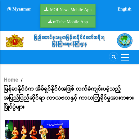
Skip
Myanmar
English
to
MOI News Mobile App
main
mTube Mobile App
content
Home
/
Breadcrumb
မြန်မာနိုင်ငံက အိမ်ရှင်နိုင်ငံအဖြစ် လက်ခံကျင်းပခဲ့သည့်
အပြည်ပြည်ဆိုင်ရာ ကာယဗလနှင့် ကာယကြံ့ခိုင်မှုအားကစား
ပြိုင်ပွဲများ