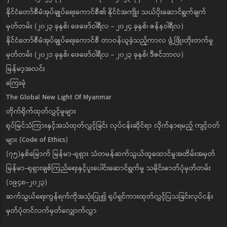
နိုင်ငံတော်စီမံအုပ်ချုပ်ရေးကောင်စီ၏ နိုင်ငံအကျိုး သယ်ပိုးဆောင်ရွက်ချက်
မှတ်တမ်း (၂၀၂၃ ခုနှစ်၊ ဖေဖော်ဝါရီလ - ၂၀၂၄ ခုနှစ်၊ ဇန်နဝါရီလ)
နိုင်ငံတော်စီမံအုပ်ချုပ်ရေးကောင်စီ တာဝန်ယူခဲ့သည့်ကာလ ဖွံ့ဖြိုးတိုးတက်မှု
မှတ်တမ်း (၂၀၂၁ ခုနှစ်၊ ဖေဖော်ဝါရီလ - ၂၀၂၃ ခုနှစ်၊ ဒီဇင်ဘာလ)
မြန်မာ့အလင်း
ကြေးမုံ
The Global New Light Of Myanmar
တိုက်ရိုက်ထုတ်လွှင့်မှုများ
ရုပ်မြင်သံကြားနှင့်အသံထုတ်လွှင့်ခြင်း လုပ်ငန်းဆိုင်ရာ လိုက်နာရမည့် ကျင့်ဝတ်
များ (Code of Ethics)
(၇၅)နှစ်မြောက် မြန်မာ-ရုရှား သံတမန်ဆက်သွယ်ထူထောင်မှုအထိမ်းအမှတ်
မြန်မာ-ရုရှားချစ်ကြည်ရေးနှင့်ပူးပေါင်းဆောင်ရွက်မှု သမိုင်းဓာတ်ပုံမှတ်တမ်း
(၁၉၄၈-၂၀၂၃)
ဆက်သွယ်ရေးကွန်ရက်ကိုအသုံးပြု၍ ရုပ်ရှင်ကားထုတ်လွှင့်ပြသခြင်းလုပ်ငန်း
မှတ်ပုံတင်လက်မှတ်လျှောက်လွှာ