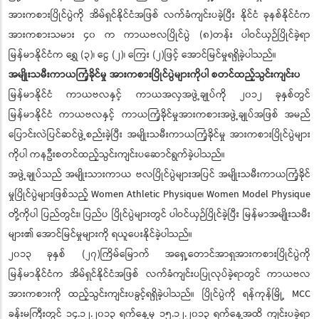
အားကစားပြိုင်ပွဲကို အိမ်ရှင်နိုင်ငံအဖြစ် လက်ခံကျင်းပခဲ့ပြီး နိုင်ငံ ခုနစ်နိုင်ငံက
အားကစားသမား ၄၀ က ကာယဗလပြိုင်ပွဲ (၈)တန်း ပါဝင်ယှဉ်ပြိုင်ခဲ့ရာ
မြန်မာနိုင်ငံက ရွှေ (၃)၊ ငွေ (၂)၊ ကြေး (၂)ဖြင့် အောင်မြင်မှုရရှိခဲ့ပါသည်။
အမျိုးသမီးကာယကြံ့ခိုင်မှု အားကစားပြိုင်ပွဲများကိုပါ စတင်ထည့်သွင်းကျင်းပ
မြန်မာနိုင်ငံ ကာယဗလနှင့် ကာယအလှအဖွဲ့ချုပ်ကို ၂၀၁၂ ခုနှစ်တွင်
မြန်မာနိုင်ငံ ကာယဗလနှင့် ကာယကြံ့ခိုင်မှုအားကစားအဖွဲ့ချုပ်အဖြစ် အမည်
ပြောင်းလဲပြင်ဆင်ဖွဲ့စည်းခဲ့ပြီး အမျိုးသမီးကာယကြံ့ခိုင်မှု အားကစားပြိုင်ပွဲများ
ကိုပါ ကနဦးစတင်ထည့်သွင်းကျင်းပဆောင်ရွက်ခဲ့ပါသည်။
အဖွဲ့ချုပ်သည် အမျိုးသားကာယ ဗလပြိုင်ပွဲများအပြင် အမျိုးသမီးကာယကြံ့ခိုင်
မှုပြိုင်ပွဲများဖြစ်သည့် Women Athletic Physique၊ Women Model Physique
တို့ကိုပါ ပြည်တွင်း၊ ပြည်ပ ပြိုင်ပွဲများတွင် ပါဝင်ယှဉ်ပြိုင်ခဲ့ပြီး မြန်မာအမျိုးသမီး
များ၏ အောင်မြင်မှုများကို ရယူပေးနိုင်ခဲ့ပါသည်။
၂၀၁၃ ခုနှစ် (၂၇)ကြိမ်မြောက် အရှေ့တောင်အာရှအားကစားပြိုင်ပွဲကို
မြန်မာနိုင်ငံက အိမ်ရှင်နိုင်ငံအဖြစ် လက်ခံကျင်းပပြုလုပ်ခဲ့ရာတွင် ကာယဗလ
အားကစားကို ထည့်သွင်းကျင်းပခွင့်ရရှိခဲ့ပါသည်။ ပြိုင်ပွဲကို ရန်ကုန်မြို့ MCC
ခန်းမကြီးတွင် ၁၄.၁၂.၂၀၁၃ ရက်နေ့မှ ၁၅.၁၂.၂၀၁၃ ရက်နေ့အထိ ကျင်းပခဲ့ရာ