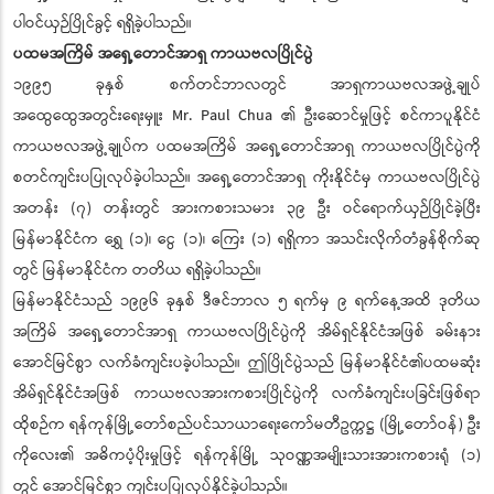
ပါဝင်ယှဉ်ပြိုင်ခွင့် ရရှိခဲ့ပါသည်။
ပထမအကြိမ် အရှေ့တောင်အာရှ ကာယဗလပြိုင်ပွဲ
၁၉၉၅ ခုနှစ် စက်တင်ဘာလတွင် အာရှကာယဗလအဖွဲ့ချုပ်
အထွေထွေအတွင်းရေးမှူး Mr. Paul Chua ၏ ဦးဆောင်မှုဖြင့် စင်ကာပူနိုင်ငံ
ကာယဗလအဖွဲ့ချုပ်က ပထမအကြိမ် အရှေ့တောင်အာရှ ကာယဗလပြိုင်ပွဲကို
စတင်ကျင်းပပြုလုပ်ခဲ့ပါသည်။ အရှေ့တောင်အာရှ ကိုးနိုင်ငံမှ ကာယဗလပြိုင်ပွဲ
အတန်း (၇) တန်းတွင် အားကစားသမား ၃၉ ဦး ဝင်ရောက်ယှဉ်ပြိုင်ခဲ့ပြီး
မြန်မာနိုင်ငံက ရွှေ (၁)၊ ငွေ (၁)၊ ကြေး (၁) ရရှိကာ အသင်းလိုက်တံခွန်စိုက်ဆု
တွင် မြန်မာနိုင်ငံက တတိယ ရရှိခဲ့ပါသည်။
မြန်မာနိုင်ငံသည် ၁၉၉၆ ခုနှစ် ဒီဇင်ဘာလ ၅ ရက်မှ ၉ ရက်နေ့အထိ ဒုတိယ
အကြိမ် အရှေ့တောင်အာရှ ကာယဗလပြိုင်ပွဲကို အိမ်ရှင်နိုင်ငံအဖြစ် ခမ်းနား
အောင်မြင်စွာ လက်ခံကျင်းပခဲ့ပါသည်။ ဤပြိုင်ပွဲသည် မြန်မာနိုင်ငံ၏ပထမဆုံး
အိမ်ရှင်နိုင်ငံအဖြစ် ကာယဗလအားကစားပြိုင်ပွဲကို လက်ခံကျင်းပခြင်းဖြစ်ရာ
ထိုစဉ်က ရန်ကုန်မြို့တော်စည်ပင်သာယာရေးကော်မတီဥက္ကဋ္ဌ (မြို့တော်ဝန်) ဦး
ကိုလေး၏ အဓိကပံ့ပိုးမှုဖြင့် ရန်ကုန်မြို့ သုဝဏ္ဏအမျိုးသားအားကစားရုံ (၁)
တွင် အောင်မြင်စွာ ကျင်းပပြုလုပ်နိုင်ခဲ့ပါသည်။