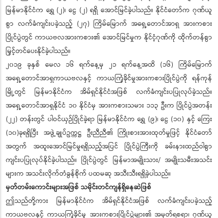
မြန်မာနိုင်ငံက ရွှေ (၂)၊ ငွေ (၂) ရရှိ အောင်မြင်ခဲ့ပါသည်။ နိုင်ငံတော်က ဂုဏ်ယူ
စွာ လက်ခံကျင်းပခဲ့သည့် (၂၇) ကြိမ်မြောက် အရှေ့တောင်အာရှ အားကစား
ပြိုင်ပွဲတွင် ကာယဗလအားကစား၏ အောင်မြင်မှုက နိုင်ငံ့ဂုဏ်ကို ထိုက်တန်စွာ
မြှင့်တင်ပေးနိုင်ခဲ့ပါသည်။
၂၀၁၉ ခုနှစ် မေလ ၁၆ ရက်နေ့မှ ၂၁ ရက်နေ့အထိ (၁၆) ကြိမ်မြောက်
အရှေ့တောင်အာရှကာယဗလနှင့် ကာယကြံ့ခိုင်မှုအားကစားပြိုင်ပွဲကို ရန်ကုန်
မြို့တွင် မြန်မာနိုင်ငံက အိမ်ရှင်နိုင်ငံအဖြစ် လက်ခံကျင်းပပြုလုပ်ခဲ့သည်။
အရှေ့တောင်အာရှနိုင်ငံ ၁၀ နိုင်ငံမှ အားကစားသမား ၁၁၃ ဦးက ပြိုင်ပွဲအတန်း
(၂၂) တန်းတွင် ပါဝင်ယှဉ်ပြိုင်ခဲ့ရာ မြန်မာနိုင်ငံက ရွှေ (၉)၊ ငွေ (၁၀) နှင့် ကြေး
(၁၀)ခုရရှိပြီး အဖွဲ့ချုပ်ဥက္ကဋ္ဌ ဦးညီညီ၏ ကြိုးစားအားထုတ်မှုဖြင့် နိုင်ငံတော်
အတွက် အထူးအောင်မြင်မှုရရှိသည့်အပြင် ပြိုင်ပွဲကြီးကို ခမ်းနားထည်ဝါစွာ
ကျင်းပပြုလုပ်နိုင်ခဲ့ပါသည်။ ပြိုင်ပွဲတွင် မြန်မာအမျိုးသား/ အမျိုးသမီးအသင်း
များက အသင်းလိုက်တံခွန်စိုက် ပထမဆု အသီးသီးရရှိခဲ့ပါသည်။
မှတ်တမ်းကောင်းများအဖြစ် သမိုင်းတင်ကျန်ရှိနေဆဲဖြစ်
ဤသည်တို့ကား မြန်မာနိုင်ငံက အိမ်ရှင်နိုင်ငံအဖြစ် လက်ခံကျင်းပခဲ့သည့်
ကာယဗလနှင့် ကာယကြံ့ခိုင်မှု အားကစားပြိုင်ပွဲများ၏ အမှတ်ရစရာ၊ ဂုဏ်ယူ