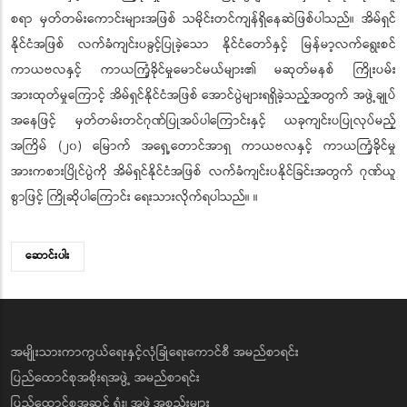
စရာ မှတ်တမ်းကောင်းများအဖြစ် သမိုင်းတင်ကျန်ရှိနေဆဲဖြစ်ပါသည်။ အိမ်ရှင်
နိုင်ငံအဖြစ် လက်ခံကျင်းပခွင့်ပြုခဲ့သော နိုင်ငံတော်နှင့် မြန်မာ့လက်ရွေးစင်
ကာယဗလနှင့် ကာယကြံ့ခိုင်မှုမောင်မယ်များ၏ မဆုတ်မနစ် ကြိုးပမ်း
အားထုတ်မှုကြောင့် အိမ်ရှင်နိုင်ငံအဖြစ် အောင်ပွဲများရရှိခဲ့သည့်အတွက် အဖွဲ့ချုပ်
အနေဖြင့် မှတ်တမ်းတင်ဂုဏ်ပြုအပ်ပါကြောင်းနှင့် ယခုကျင်းပပြုလုပ်မည့်
အကြိမ် (၂၀) မြောက် အရှေ့တောင်အာရှ ကာယဗလနှင့် ကာယကြံ့ခိုင်မှု
အားကစားပြိုင်ပွဲကို အိမ်ရှင်နိုင်ငံအဖြစ် လက်ခံကျင်းပနိုင်ခြင်းအတွက် ဂုဏ်ယူ
စွာဖြင့် ကြိုဆိုပါကြောင်း ရေးသားလိုက်ရပါသည်။ ။
ဆောင်းပါး
အမျိုးသားကာကွယ်ရေးနှင့်လုံခြုံရေးကောင်စီ အမည်စာရင်း
ပြည်ထောင်စုအစိုးရအဖွဲ့ အမည်စာရင်း
ပြည်ထောင်စုအဆင့် ရုံး၊ အဖွဲ့အစည်းများ