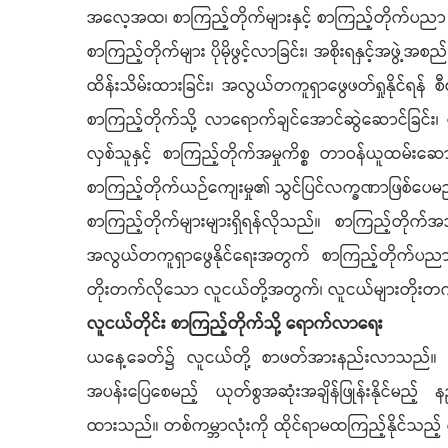
အလေ့အထ၊ စာကြည့်တိုက်များနှင့် စာကြည့်တိုက်ပညာ ထွ
စာကြည့်တိုက်များ ပိုမိုဖွင့်လာခြင်း၊ အစိုးရနှင့်အဖွ
ထိန်းသိမ်းထားခြင်း၊ အလွယ်တကူရှာဖွေဖတ်ရှုနိုင်ရန် စီ
စာကြည့်တိုက်သို့ လာရောက်ချင်အောင်ဆွဲဆောင်ခြင်း၊ စိတ
လှစ်သူနှင့် စာကြည့်တိုက်အမှုကိစ္စ တာဝန်ယူထမ်း
စာကြည့်တိုက်ယဉ်ကျေးမှု၏ သွင်ပြင်လက္ခဏာဖြစ်ပေမ
စာကြည့်တိုက်များများရှိရန်လိုသည်။ စာကြည့်တိုက်အ
အလွယ်တကူရှာဖွေနိုင်ရေးအတွက် စာကြည့်တိုက်ပညာအ
တိုးတက်လိုသော လူငယ်တို့အတွက်၊ လူငယ်များတိုးတ
လူငယ်တိုင်း စာကြည့်တိုက်သို့ ရောက်လာရေး
ယနေ့ခေတ်၌ လူငယ်တို့ စာဖတ်အားနည်းလာသည်။ အပြစ်မ
အပန်းပြေစေမည့် ယုတ်စွအဆုံးအချိန်ဖြုန်းနိုင်မည
ထားသည်။ တစ်ကမ္ဘာလုံးကို ထိုင်ရာမထကြည့်နိုင်သည့် 