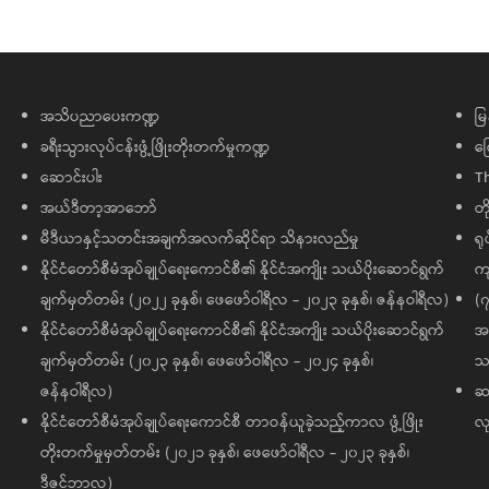
အသိပညာပေးကဏ္ဍ
မြ
ခရီးသွားလုပ်ငန်းဖွံ့ဖြိုးတိုးတက်မှုကဏ္ဍ
ကြ
ဆောင်းပါး
T
အယ်ဒီတာ့အာဘော်
တိ
မီဒီယာနှင့်သတင်းအချက်အလက်ဆိုင်ရာ သိနားလည်မှု
ရု
နိုင်ငံတော်စီမံအုပ်ချုပ်ရေးကောင်စီ၏ နိုင်ငံအကျိုး သယ်ပိုးဆောင်ရွက်
ကျ
ချက်မှတ်တမ်း (၂၀၂၂ ခုနှစ်၊ ဖေဖော်ဝါရီလ - ၂၀၂၃ ခုနှစ်၊ ဇန်နဝါရီလ)
(၇
နိုင်ငံတော်စီမံအုပ်ချုပ်ရေးကောင်စီ၏ နိုင်ငံအကျိုး သယ်ပိုးဆောင်ရွက်
အထ
ချက်မှတ်တမ်း (၂၀၂၃ ခုနှစ်၊ ဖေဖော်ဝါရီလ - ၂၀၂၄ ခုနှစ်၊
သမ
ဇန်နဝါရီလ)
ဆက
နိုင်ငံတော်စီမံအုပ်ချုပ်ရေးကောင်စီ တာဝန်ယူခဲ့သည့်ကာလ ဖွံ့ဖြိုး
လု
တိုးတက်မှုမှတ်တမ်း (၂၀၂၁ ခုနှစ်၊ ဖေဖော်ဝါရီလ - ၂၀၂၃ ခုနှစ်၊
ဒီဇင်ဘာလ)