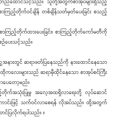
တည်ထောင်သင့်သည်။ သူတို့အတွက်စာအုပ်များရှိသည့်
ည့်တိုက်ဝင်ချိန် တစ်ချိန်သတ်မှတ်ပေးခြင်း စသည့်
စာကြည့်တိုက်ထားပေးခြင်း၊ စာကြည့်တိုက်ကော်မတီကို
စီစဉ်ပေးသင့်သည်။
်။ သူ့အနားတွင် ဆရာဖတ်ပြနေသည်ကို နားထောင်နေသော
်။ ထိုကလေးများသည် ဆရာမှီထိုင်နေသော စာအုပ်စင်ကြီး
စ်လာပေတော့မည်။
်တိုက်အသုံးပြုမှု အလေ့အထရှိလာရေးတို့ လုပ်ဆောင်
င်းကောင်းဖြင့် သက်ဝင်လာစေရန် လိုအပ်သည်။ ထို့အတွက်
း တင်ပြလိုက်ရပါသည်။ ။