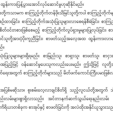
န်းကားပြန့်ပွားအောင်လုပ်ဆောင်မှုဟုဆိုနိုင်မည်။
ဲ့အစည်းတို့ကသာမက စာကြည့်တိုက်တန်ဖိုးသိမြင်သူတို့ကပါ စာကြည့်တိုက
စဉ်ထားခြင်း၊ စာကြည့်တိုက်အသုံးပြုသူများလာစေရန်စီမံခြင်း၊ စာကြည့
်ဝင်တစားဖြစ်စေမည့် စာကြည့်တိုက်လှုပ်ရှားမှုများပြုလုပ်ခြင်း၊ စာက
ဆောင်သူတို့အားပံ့ပိုးကူညီခြင်း၊ စာဖတ်သည့်အလေ့အထ ထွန်းကားလာ
ည်။
သုံးပြုသူများများရှိရမည်။ စာမြည်းသူ၊ စာရှာသူ၊ စာဖတ်သူ၊ စာင
ပြည့်ဖြင့် ဝန်ဆောင်မှုပေးသူကလည်းပေးမည်။ ဤသို့ဖြင့် လူတ
က်ရေးအတွက် စာကြည့်တိုက်များသည် မိတ်ဖက်ကောင်းကြီးပမာဖြစ်
ဆိုသာ။ စူးစမ်းလေ့လာချင်စိတ်ရှိ သည့်လူငယ်တို့အတွက် သိလို
့် နည်းလမ်းများစွာရှိလာသည်။ အင်တာနက်ဆက်သွယ်ရေးနည်းလမ်း တ
ကိရိယာတစ်ခုက စာအုပ်နှင့် စာဖတ်ခြင်းကို အလဲထိုးအနိုင်ယူသွားသည