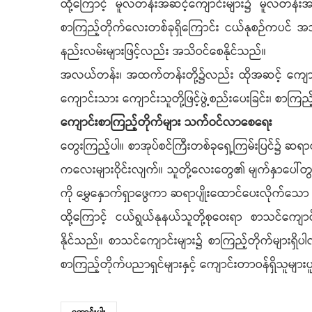
ထို့ကြောင့် မူလတန်းအဆင့်ကျောင်းများ၌ မူလတန်း
စာကြည့်တိုက်လေးတစ်ခုရှိကြောင်း ငယ်နုစဉ်ကပင် အ
နည်းလမ်းများဖြင့်လည်း အသိဝင်စေနိုင်သည်။
အလယ်တန်း၊ အထက်တန်းတို့၌လည်း ထိုအဆင့် ကျောင်းသာ
ကျောင်းသား ကျောင်းသူတို့ဖြင့်ဖွဲ့စည်းပေးခြင်း၊ စာကြည
ကျောင်းစာကြည့်တိုက်များ သက်ဝင်လာစေရေး
တွေးကြည့်ပါ။ စာအုပ်စင်ကြီးတစ်ခုရှေ့ကြမ်းပြင်
ကလေးများဝိုင်းလျက်။ သူတို့လေးတွေ၏ မျက်နှာပေါ်တွ
ကို မွှေနှောက်ရှာဖွေကာ ဆရာပျိုးထောင်ပေးလိုက်သော 
ထို့ကြောင့် ငယ်ရွယ်နုနယ်သူတို့စုဝေးရာ စာသင်ကျ
နိုင်သည်။ စာသင်ကျောင်းများ၌ စာကြည့်တိုက်များရှိပ
စာကြည့်တိုက်ပညာရှင်များနှင့် ကျောင်းတာဝန်ရှိသူမျာ