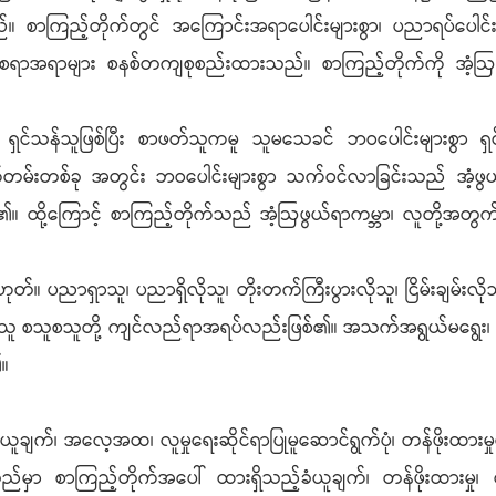
ာကြည့်တိုက်တွင် အကြောင်းအရာပေါင်းများစွာ၊ ပညာရပ်ပေါင်းမျ
ာအရာများ စနစ်တကျစုစည်းထားသည်။ စာကြည့်တိုက်ကို အံ့ဩဖွယ်ရ
သန်သူဖြစ်ပြီး စာဖတ်သူကမူ သူမသေခင် ဘဝပေါင်းများစွာ ရှင်သ
်းတစ်ခု အတွင်း ဘဝပေါင်းများစွာ သက်ဝင်လာခြင်းသည် အံ့ဖွယ်
။ ထို့ကြောင့် စာကြည့်တိုက်သည် အံ့ဩဖွယ်ရာကမ္ဘာ၊ လူတို့အတွက
။ ပညာရှာသူ၊ ပညာရှိလိုသူ၊ တိုးတက်ကြီးပွားလိုသူ၊ ငြိမ်းချမ်းလ
းချသူ စသူစသူတို့ ကျင်လည်ရာအရပ်လည်းဖြစ်၏။ အသက်အရွယ်မရွေး၊ လူ
၏။
ူချက်၊ အလေ့အထ၊ လူမှုရေးဆိုင်ရာပြုမူဆောင်ရွက်ပုံ၊ တန်ဖိုးထားမှုတိ
ည်မှာ စာကြည့်တိုက်အပေါ် ထားရှိသည့်ခံယူချက်၊ တန်ဖိုးထားမှု၊ စ