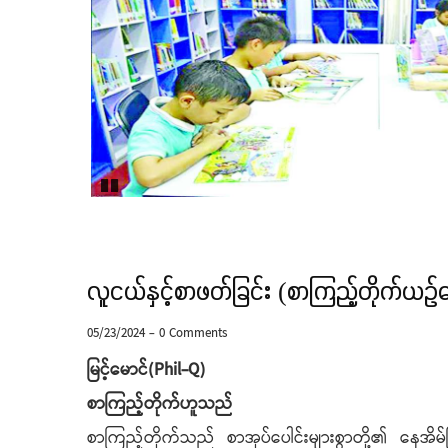
Pause
လူငယ်နှင့်စာဖတ်ခြင်း (စာကြည့်တိုက်ယ
05/23/2024
-
0 Comments
မြင့်မောင်(Phil-Q)
စာကြည့်တိုက်ဟူသည်
စာကြည့်တိုက်သည် စာအုပ်ပေါင်းများစွာတို့၏ နေအိမ်