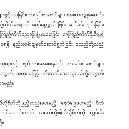
်များဖွင့်လာခြင်း၊ စာအုပ်စာစောင်များ စနစ်တကျစုဆောင်း
်တိုက်နေရာကို ပျော်မွေ့ဖွယ် ဖြစ်အောင်ခင်းကျင်းခြင်း၊
ြည့်တိုက်ပညာပြန့်ပွားစေခြင်း၊ စာကြည့်တိုက်ဦးစီးဖွင့်
စေရန် နည်းလမ်းချမှတ်ဆောင်ရွက်ခြင်း စသည်တို့သည်
ှားသူများနှင့် စည်ကားနေစေရမည်။ စာအုပ်စာစောင်များ
ို့အတွက် အထူးသဖြင့် တိုးတက်သောလူငယ်တို့အတွက်၊
လာမည်။
စိတ်ကိုဖြည့်ဆည်းပေးမည့်၊ ဖျော်ဖြေပေးမည့်၊ စိတ်
စ်ခုတည်းကပင် လူငယ်တို့၏သိလိုစိတ်ကို လွှမ်းမိုး
်။