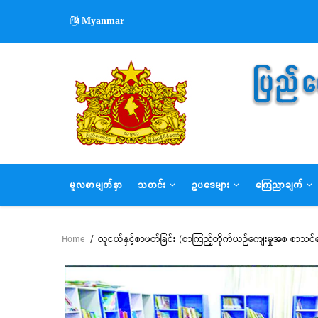
Skip
Myanmar
to
main
content
MAIN
မူလစာမျက်နှာ
သတင်း
ဥပဒေများ
ကြေညာချက်
NAVIGATION
Home
/
လူငယ်နှင့်စာဖတ်ခြင်း (စာကြည့်တိုက်ယဉ်ကျေးမှုအစ စာသင
Breadcrumb