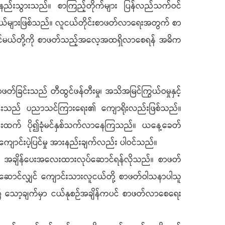
ည်းသွားသည်။ စာကြည့်တိုက်များ ပြန်လည်သက်ဝင်
်များဖြစ်သည်။ လူငယ်တိုင်းစာဖတ်လာရေးအတွက် စာ
င်မယ်တို့ကို စာဖတ်သည့်အလေ့အထရှိလာစေရန် အဓိက
ြင်းသည် တီထွင်ဖန်တီးမှု၊ အသိအမြင်ကြွယ်ဝမှုနှင့်
တ်ခြင်းသည် ပညာသင်ကြားရေး၏ ကျောရိုးလည်းဖြစ်သည်။
်ဖတ်ခြင်းထက် ပို၍ခုံမင်နှစ်သက်လာနေကြသည်။ ယနေ့ခေတ်
င်းပဲ့ပြင်မှု အားနည်းချက်လည်း ပါဝင်သည်။
 အချိန်ပေးအလေးထားလုပ်ဆောင်ရန်လိုသည်။ စာဖတ်
လုပ်ဆောင်လျှင် ကျောင်းသားလူငယ်တို့ စာဖတ်ဝါသနာပါသူ
၌ သော့ချက်မှာ ငယ်နုစဉ်အချိန်ကပင် စာဖတ်လာစေရေး