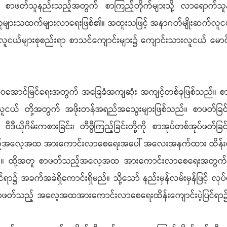
ာဖတ်သူနည်းသည့်အတွက် စာကြည့်တိုက်များသို့ လာရောက်သူန
များသထက်များလာရေးဖြစ်၏။ အထူးသဖြင့် အနာဂတ်မျိုးဆက်လူငယ
ငယ်များစုစည်းရာ စာသင်ကျောင်းများ၌ ကျောင်းသားလူငယ် မော
ောင်မြင်ရေးအတွက် အခြေခံအကျဆုံး အကျင့်တစ်ခုဖြစ်သည်။ စာဖတ်ခ
ာင်းသားလူငယ် တို့အတွက် အဖိုးတန်အရည်အသွေးများဖြစ်သည်။ စာဖ
၊ ဗီဒီယိုဂိမ်းကစားခြင်း၊ တီဗွီကြည့်ခြင်းတို့ကို စာအုပ်တစ်အုပ
သည့်အလေ့အထ အားကောင်းလာစေရေးအပေါ် အလေးအနက်ထား ထိန်းကျော
်သည်။ ထို့အတူ စာဖတ်သည့်အလေ့အထ အားကောင်းလာစေရေးအတွက်
ရာ၌ အခက်အခဲရှိကောင်းရှိမည်။ သို့သော် နည်းမှန်လမ်းမှန်ဖြင့် 
း စာဖတ်သည့် အလေ့အထအားကောင်းလာစေရေးထိန်းကျောင်းပဲ့ပြင်ရာ