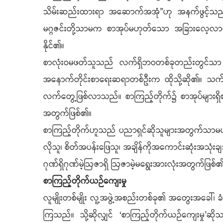
သိမ်းဆည်းထားရာ အဆောက်အအုံ”ဟု အနက်ဖွင့်သည်။ စ
မဂ္ဂဇင်းတို့သာမက စာအုပ်မဟုတ်သော အခြားလေ့လာစရ
နိုင်၏။
စာလုံးဝမဖတ်သူသည် လက်ရှိဘဝတစ်ခုတည်းတွင်သာ ရှင်
အနောက်တိုင်းစာရေးဆရာတစ်ဦးက ထိုသို့ဆို၏။ သက်တမ
လက်တွေ့ဖြစ်လာသည်။ စာကြည့်တိုက်၌ စာအုပ်များရှိ၏
အတွက်ဖြစ်၏။
စာကြည့်တိုက်ဟူသည် ပညာရှင်ဆိုသူများအတွက်သာမဟုတ်
လိုသူ၊ စိတ်အပန်းဖြေသူ၊ အချိန်ကိုအကောင်းဆုံးအသုံ
ဂုဏ်ရှိဂုဏ်မဲ့ဩဇာရှိ ဩဇာမဲ့မရွေးအားလုံးအတွက်ဖြစ်
စာကြည့်တိုက်ယဉ်ကျေးမှု
လူမျိုးတစ်မျိုး လူ့အဖွဲ့အစည်းတစ်ခု၏ အတွေးအခေါ်၊ ခံယ
ကြသည်။ သို့ဆိုလျှင် ‘စာကြည့်တိုက်ယဉ်ကျေးမှု’ဆိုသ