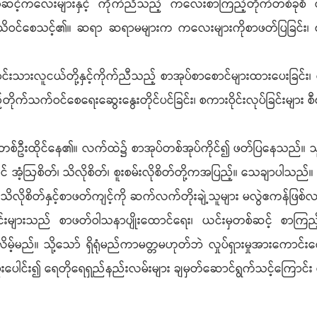
အဆင့်ကလေးများနှင့် ကိုက်ညီသည့် ကလေးစာကြည့်တိုက်တစ်ခုစီ 
သိဝင်စေသင့်၏။ ဆရာ ဆရာမများက ကလေးများကိုစာဖတ်ပြခြင်း၊ စာကြ
းလူငယ်တို့နှင့်ကိုက်ညီသည့် စာအုပ်စာစောင်များထားပေးခြင်း၊ 
့်တိုက်သက်ဝင်စေရေးဆွေးနွေးတိုင်ပင်ခြင်း၊ စကားဝိုင်းလုပ်ခြင်းများ 
၌ ဆရာတစ်ဦးထိုင်နေ၏။ လက်ထဲ၌ စာအုပ်တစ်အုပ်ကိုင်၍ ဖတ်ပြနေသည
င် အံ့ဩစိတ်၊ သိလိုစိတ်၊ စူးစမ်းလိုစိတ်တို့ကအပြည့်။ သေချာပါသည
သိလိုစိတ်နှင့်စာဖတ်ကျင့်ကို ဆက်လက်တိုးချဲ့သူများ မလွဲဧကန်ဖြ
ောင်းများသည် စာဖတ်ဝါသနာပျိုးထောင်ရေး၊ ယင်းမှတစ်ဆင့် စာကြည့
ါလိမ့်မည်။ သို့သော် ရှိရုံမည်ကာမတ္တမဟုတ်ဘဲ လှုပ်ရှားမှုအားကော
းပူးပေါင်း၍ ရေတိုရေရှည်နည်းလမ်းများ ချမှတ်ဆောင်ရွက်သင့်ကြောင်