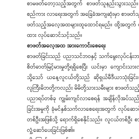
စာမဖတ်တော့သည့်အတွက် စာဖတ်သူနည်းသွားသည်။ စ
စည်ကား လာရေးအတွက် အခြေခံအကျဆုံးမှာ စာဖတ်သူ
ဖတ်သည့်အလေ့အထများထူထောင်ရမည်။ ထို့အတွက် လူ
ထား လုပ်ဆောင်သင့်သည်။
စာဖတ်အလေ့အထ အားကောင်းစေရေး
စာဖတ်ခြင်းသည် ပညာသင်ဘဝနှင့် သက်မွေးလုပ်ငန်းဘဝအ
စိတ်ဓာတ်မြင့်မားမှုတို့ရရှိစေပြီး ယင်းမှာ ကျေ
သို့သော် ယနေ့လူငယ်တို့သည် ဆိုရှယ်မီဒီယာသုံးခြင်း
လူကြီးမိဘတို့ကလည်း မိမိတို့သားသမီးများ စာဖတ်
ပညာရပ်တစ်ခု ကျွမ်းကျင်လာစေရန် အချိန်လိုအပ
ခြင်းအမှုကို ခုံမင်နှစ်သက်လာစေရေးအတွက် လုပ်ဆောင်
တစ်ဦးအဖြစ်သို့ ရောက်ရှိစေနိုင်သည်။ လူငယ်တစ်ဦ
လှုံ့ဆော်ပေးခြင်းဖြစ်၏။