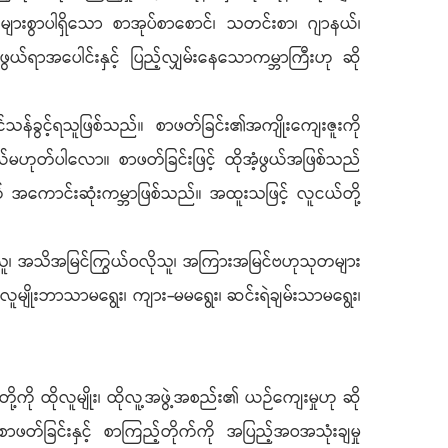
ားစွာပါရှိသော စာအုပ်စာစောင်၊ သတင်းစာ၊ ဂျာနယ်၊
ာအပေါင်းနှင့် ပြည့်လျှမ်းနေသောကမ္ဘာကြီးဟု ဆို
န်ခွင့်ရသူဖြစ်သည်။ စာဖတ်ခြင်း၏အကျိုးကျေးဇူးကို
မဟုတ်ပါလော။ စာဖတ်ခြင်းဖြင့် ထိုအံ့ဖွယ်အဖြစ်သည်
် အကောင်းဆုံးကမ္ဘာဖြစ်သည်။ အထူးသဖြင့် လူငယ်တို့
ိုသူ၊ အသိအမြင်ကြွယ်ဝလိုသူ၊ အကြားအမြင်ဗဟုသုတများ
မျိုးဘာသာမရွေး၊ ကျား-မမရွေး၊ ဆင်းရဲချမ်းသာမရွေး၊
ု့ကို ထိုလူမျိုး၊ ထိုလူ့အဖွဲ့အစည်း၏ ယဉ်ကျေးမှုဟု ဆို
ာဖတ်ခြင်းနှင့် စာကြည့်တိုက်ကို အပြည့်အဝအသုံးချမှု