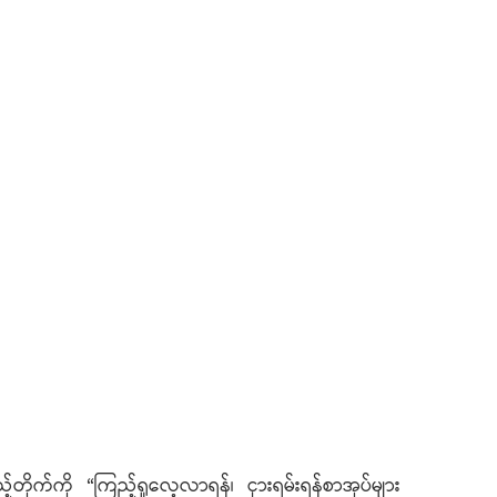
ိုက်ကို “ကြည့်ရှုလေ့လာရန်၊ ငှားရမ်းရန်စာအုပ်များ