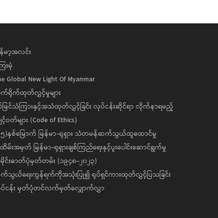
န်မာ့အလင်း
ေးမုံ
he Global New Light Of Myanmar
ုက်ရိုက်ထုတ်လွှင့်မှုများ
ပ်မြင်သံကြားနှင့်အသံထုတ်လွှင့်ခြင်း လုပ်ငန်းဆိုင်ရာ လိုက်နာရမည့်
င့်ဝတ်များ (Code of Ethics)
၅)နှစ်မြောက် မြန်မာ-ရုရှား သံတမန်ဆက်သွယ်ထူထောင်မှု
ိမ်းအမှတ် မြန်မာ-ရုရှားချစ်ကြည်ရေးနှင့်ပူးပေါင်းဆောင်ရွက်မှု
ိုင်းဓာတ်ပုံမှတ်တမ်း (၁၉၄၈-၂၀၂၃)
်သွယ်ရေးကွန်ရက်ကိုအသုံးပြု၍ ရုပ်ရှင်ကားထုတ်လွှင့်ပြသခြင်း
ပ်ငန်း မှတ်ပုံတင်လက်မှတ်လျှောက်လွှာ