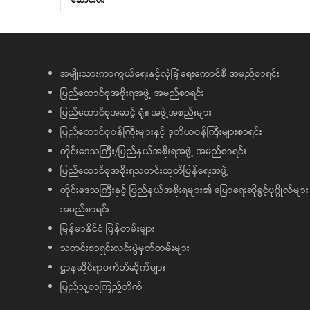
ဆောင်းပါး
အမျိုးသားကာကွယ်ရေးနှင့်လုံခြုံရေးကောင်စီ အမည်စာရင်း
ပြည်ထောင်စုအစိုးရအဖွဲ့ အမည်စာရင်း
ပြည်ထောင်စုအဆင့် ရုံး၊ အဖွဲ့အစည်းများ
ပြည်ထောင်စုဝန်ကြီးများနှင့် ဒုတိယဝန်ကြီးများစာရင်း
တိုင်းဒေသကြီး/ပြည်နယ်အစိုးရအဖွဲ့ အမည်စာရင်း
ပြည်ထောင်စုအစိုးရသတင်းထုတ်ပြန်ရေးအဖွဲ့
တိုင်းဒေသကြီးနှင့် ပြည်နယ်အစိုးရများ၏ ပြောရေးဆိုခွင့်ပုဂ္ဂိုလ်များ
အမည်စာရင်း
မြန်မာနိုင်ငံ ပြန်တမ်းများ
သတင်းစာရှင်းလင်းပွဲမှတ်တမ်းများ
ဌာနဆိုင်ရာဝက်ဘ်ဆိုက်များ
ပြည်သူ့စာကြည့်တိုက်