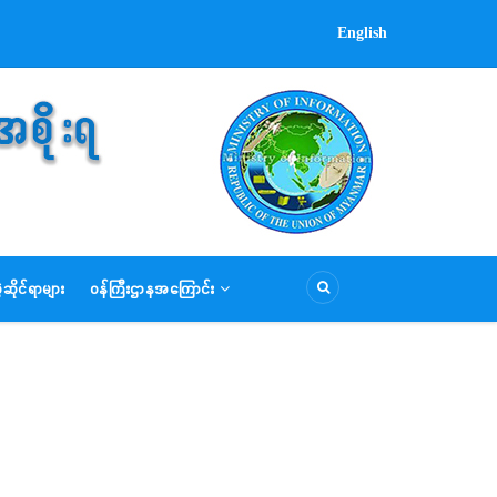
English
ဆိုင်ရာများ
ဝန်ကြီးဌာနအကြောင်း