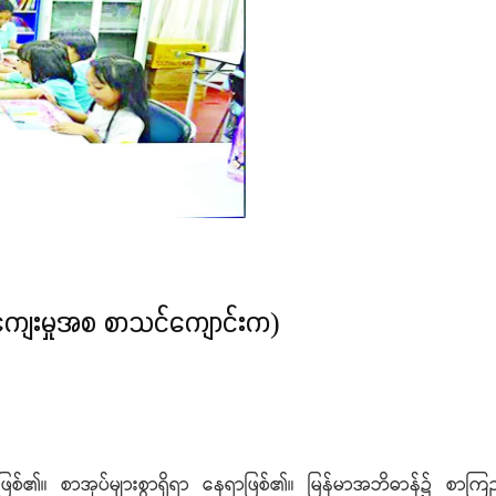
ဉ်ကျေးမှုအစ စာသင်ကျောင်းက)
ဖြစ်၏။ စာအုပ်များစွာရှိရာ နေရာဖြစ်၏။ မြန်မာအဘိဓာန်၌ စာကြည့်တ