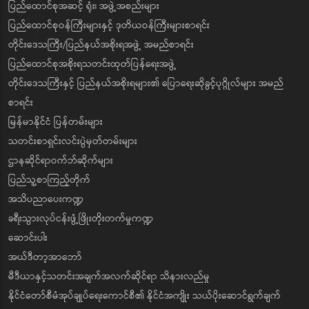
ပြည်ထောင်စုအဆင့် ရုံး၊ အဖွဲ့အစည်းများ
ပြည်ထောင်စုဝန်ကြီးများနှင့် ဒုတိယဝန်ကြီးများစာရင်း
တိုင်းဒေသကြီး/ပြည်နယ်အစိုးရအဖွဲ့ အမည်စာရင်း
ပြည်ထောင်စုအစိုးရသတင်းထုတ်ပြန်ရေးအဖွဲ့
တိုင်းဒေသကြီးနှင့် ပြည်နယ်အစိုးရများ၏ ပြောရေးဆိုခွင့်ပုဂ္ဂိုလ်များ အမည်
စာရင်း
မြန်မာနိုင်ငံ ပြန်တမ်းများ
သတင်းစာရှင်းလင်းပွဲမှတ်တမ်းများ
ဌာနဆိုင်ရာဝက်ဘ်ဆိုက်များ
ပြည်သူ့စာကြည့်တိုက်
အသိပညာပေးကဏ္ဍ
ခရီးသွားလုပ်ငန်းဖွံ့ဖြိုးတိုးတက်မှုကဏ္ဍ
ဆောင်းပါး
အယ်ဒီတာ့အာဘော်
မီဒီယာနှင့်သတင်းအချက်အလက်ဆိုင်ရာ သိနားလည်မှု
နိုင်ငံတော်စီမံအုပ်ချုပ်ရေးကောင်စီ၏ နိုင်ငံအကျိုး သယ်ပိုးဆောင်ရွက်ချက်