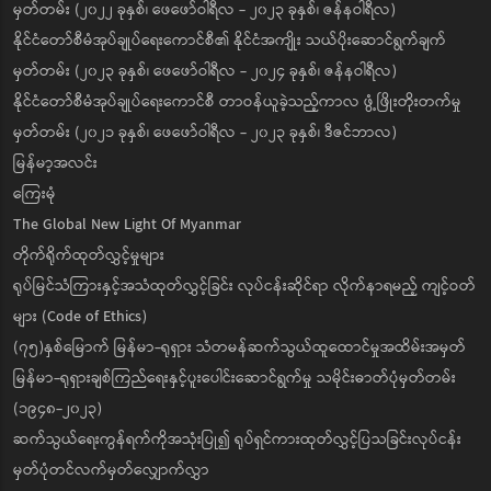
မှတ်တမ်း (၂၀၂၂ ခုနှစ်၊ ဖေဖော်ဝါရီလ - ၂၀၂၃ ခုနှစ်၊ ဇန်နဝါရီလ)
နိုင်ငံတော်စီမံအုပ်ချုပ်ရေးကောင်စီ၏ နိုင်ငံအကျိုး သယ်ပိုးဆောင်ရွက်ချက်
မှတ်တမ်း (၂၀၂၃ ခုနှစ်၊ ဖေဖော်ဝါရီလ - ၂၀၂၄ ခုနှစ်၊ ဇန်နဝါရီလ)
နိုင်ငံတော်စီမံအုပ်ချုပ်ရေးကောင်စီ တာဝန်ယူခဲ့သည့်ကာလ ဖွံ့ဖြိုးတိုးတက်မှု
မှတ်တမ်း (၂၀၂၁ ခုနှစ်၊ ဖေဖော်ဝါရီလ - ၂၀၂၃ ခုနှစ်၊ ဒီဇင်ဘာလ)
မြန်မာ့အလင်း
ကြေးမုံ
The Global New Light Of Myanmar
တိုက်ရိုက်ထုတ်လွှင့်မှုများ
ရုပ်မြင်သံကြားနှင့်အသံထုတ်လွှင့်ခြင်း လုပ်ငန်းဆိုင်ရာ လိုက်နာရမည့် ကျင့်ဝတ်
များ (Code of Ethics)
(၇၅)နှစ်မြောက် မြန်မာ-ရုရှား သံတမန်ဆက်သွယ်ထူထောင်မှုအထိမ်းအမှတ်
မြန်မာ-ရုရှားချစ်ကြည်ရေးနှင့်ပူးပေါင်းဆောင်ရွက်မှု သမိုင်းဓာတ်ပုံမှတ်တမ်း
(၁၉၄၈-၂၀၂၃)
ဆက်သွယ်ရေးကွန်ရက်ကိုအသုံးပြု၍ ရုပ်ရှင်ကားထုတ်လွှင့်ပြသခြင်းလုပ်ငန်း
မှတ်ပုံတင်လက်မှတ်လျှောက်လွှာ