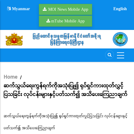
Skip
Myanmar
English
to
MOI News Mobile App
main
mTube Mobile App
content
Home
/
Breadcrumb
ဆက်သွယ်ရေးကွန်ရက်ကိုအသုံးပြု၍ ရုပ်ရှင်ကားထုတ်လွှင့်
ပြသခြင်း လုပ်ငန်းများနှင့်ပတ်သက်၍ အသိပေးကြေညာချက်
ဆက်သွယ်ရေးကွန်ရက်ကိုအသုံးပြု၍ ရုပ်ရှင်ကားထုတ်လွှင့်ပြသခြင်း လုပ်ငန်းများနှင့်
ပတ်သက်၍ အသိပေးကြေညာချက်