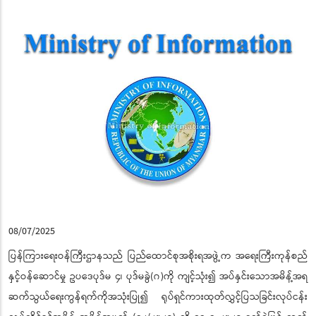
08/07/2025
ပြန်ကြားရေးဝန်ကြီးဌာနသည် ပြည်ထောင်စုအစိုးရအဖွဲ့က အရေးကြီးကုန်စည်
နှင့်ဝန်ဆောင်မှု ဥပဒေပုဒ်မ ၄၊ ပုဒ်မခွဲ(ဂ)ကို ကျင့်သုံး၍ အပ်နှင်းသောအမိန့်အရ
ဆက်သွယ်ရေးကွန်ရက်ကိုအသုံးပြု၍ ရုပ်ရှင်ကားထုတ်လွှင့်ပြသခြင်းလုပ်ငန်း