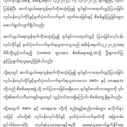
လုပ်ကိုင်ခွင့်အမိန့် အမိန့်အမှတ် (၃၂/၂၀၂၄) ကို ၁၃-၃-၂၀၂၄ ရက်စွဲဖြင့် ထုတ်
ပြန်ခဲ့ပြီး ဆက်သွယ်ရေးကွန်ရက်ကိုအသုံးပြု၍ ရုပ်ရှင်ကားထုတ်လွှင့်ပြသခြင်း
လုပ်ငန်းလုပ်ကိုင်ခွင့်မှတ်ပုံတင်လက်မှတ် ထုတ်ပေးခြင်းနှင့် စိစစ်ခွင့်ပြုခြင်းများ
ဆောင်ရွက်လျက်ရှိပါသည်။
ဆက်သွယ်ရေးကွန်ရက်ကိုအသုံးပြု၍ ရုပ်ရှင်ကားထုတ်လွှင့် ပြသခြင်းလုပ်ငန်း
လုပ်ကိုင်ခွင့် မှတ်ပုံတင်လက်မှတ်ရယူထားသူသည် အမိန့်အမှတ်(၃၂/၂၀၂၄)အရ
မိမိတို့လွှင့်တင်မည့် Content များအား စိစစ်ရေးအဖွဲ့ထံသို့ ဦးစွာတင်ပြ
ခွင့်ပြုချက်ရယူရမည်ဖြစ်ပါသည်။
သို့ရာတွင် ဆက်သွယ်ရေးကွန်ရက်ကိုအသုံးပြု၍ ရုပ်ရှင်ကားထုတ်လွှင့်ပြသခြင်း
လုပ်ငန်းလုပ်ကိုင်ခွင့်မှတ်ပုံတင်လက်မှတ်ရယူထားသော AWS+ နှင့် cmapp.tv
တို့သည် စိစစ်ရေးအဖွဲ့သို့ တင်ပြထားခြင်းမရှိသော ရုပ်ရှင်ဇာတ်ကားများကို ၎င်း
တို့၏အက်ပလီကေးရှင်းများတွင် လွှင့်တင်ထားရှိကြောင်း စိစစ်တွေ့ရှိရပါသည်။
ထို့အတွက် AWS+ နှင့် cmapp.tv တို့ကို စည်းမျဉ်းစည်းကမ်းများ မလိုက်နာ
သဖြင့် ၎င်းတို့၏ လုပ်ငန်းလုပ်ကိုင်ခွင့် မှတ်ပုံတင်လက်မှတ်ကို အမြဲတမ်း
ရုပ်သိမ်းထားပြီး တည်ဆဲဥပဒေများနှင့်အညီ အရေးယူဆောင်ရွက်နိုင်ရေး