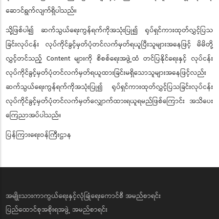
ဆောင်ရွက်လျက်ရှိပါသည်။
သို့ဖြစ်ပါ၍ ဆက်သွယ်ရေးကွန်ရက်ကိုအသုံးပြု၍ ရုပ်ရှင်ကားထုတ်လွှင့်ပြသ
ခြင်းလုပ်ငန်း လုပ်ကိုင်ခွင့်မှတ်ပုံတင်လက်မှတ်ရယူပြီးသူများအနေဖြင့် မိမိတို့
လွှင့်တင်သည့် Content များကို စိစစ်ရေးအဖွဲ့ထံ တင်ပြနိုင်ရေးနှင့် လုပ်ငန်း
လုပ်ကိုင်ခွင့်မှတ်ပုံတင်လက်မှတ်ရယူထားခြင်းမရှိသောသူများအနေဖြင့်လည်း
ဆက်သွယ်ရေးကွန်ရက်ကိုအသုံးပြု၍ ရုပ်ရှင်ကားထုတ်လွှင့်ပြသခြင်းလုပ်ငန်း
လုပ်ကိုင်ခွင့်မှတ်ပုံတင်လက်မှတ်လျှောက်ထားရယူရမည်ဖြစ်ကြောင်း အသိပေး
ကြေညာအပ်ပါသည်။
ပြန်ကြားရေးဝန်ကြီးဌာန
အမျိုးသားကာကွယ်ရေးနှင့်လုံခြုံရေးကောင်စီ အမည်စာရင်း
ပြည်ထောင်စုအစိုးရအဖွဲ့ အမည်စာရင်း