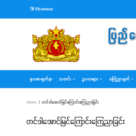
Skip
Myanmar
to
main
content
MAIN
မူလစာမျက်နှာ
သတင်း
ဥပဒေများ
ကြေညာချက်
NAVIGATION
Home
/
တင်ဒါအောင်မြင်ကြောင်းကြေညာခြင်း
Breadcrumb
တင်ဒါအောင်မြင်ကြောင်းကြေညာခြင်း