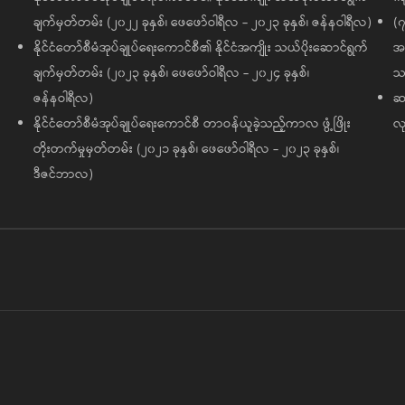
ချက်မှတ်တမ်း (၂၀၂၂ ခုနှစ်၊ ဖေဖော်ဝါရီလ - ၂၀၂၃ ခုနှစ်၊ ဇန်နဝါရီလ)
(၇
နိုင်ငံတော်စီမံအုပ်ချုပ်ရေးကောင်စီ၏ နိုင်ငံအကျိုး သယ်ပိုးဆောင်ရွက်
အထ
ချက်မှတ်တမ်း (၂၀၂၃ ခုနှစ်၊ ဖေဖော်ဝါရီလ - ၂၀၂၄ ခုနှစ်၊
သမ
ဇန်နဝါရီလ)
ဆက
နိုင်ငံတော်စီမံအုပ်ချုပ်ရေးကောင်စီ တာဝန်ယူခဲ့သည့်ကာလ ဖွံ့ဖြိုး
လု
တိုးတက်မှုမှတ်တမ်း (၂၀၂၁ ခုနှစ်၊ ဖေဖော်ဝါရီလ - ၂၀၂၃ ခုနှစ်၊
ဒီဇင်ဘာလ)