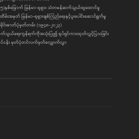
၅)နှစ်မြောက် မြန်မာ-ရုရှား သံတမန်ဆက်သွယ်ထူထောင်မှု
ိမ်းအမှတ် မြန်မာ-ရုရှားချစ်ကြည်ရေးနှင့်ပူးပေါင်းဆောင်ရွက်မှု
ိုင်းဓာတ်ပုံမှတ်တမ်း (၁၉၄၈-၂၀၂၃)
်သွယ်ရေးကွန်ရက်ကိုအသုံးပြု၍ ရုပ်ရှင်ကားထုတ်လွှင့်ပြသခြင်း
ပ်ငန်း မှတ်ပုံတင်လက်မှတ်လျှောက်လွှာ