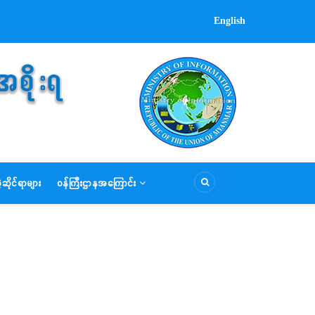
English
ဆိုင်ရာများ
ဝန်ကြီးဌာနအကြောင်း