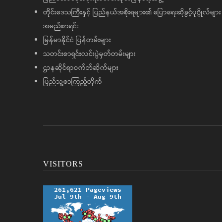
တိုင်းဒေသကြီးနှင့် ပြည်နယ်အစိုးရများ၏ ပြောရေးဆိုခွင့်ပုဂ္ဂိုလ်များ
အမည်စာရင်း
မြန်မာနိုင်ငံ ပြန်တမ်းများ
သတင်းစာရှင်းလင်းပွဲမှတ်တမ်းများ
ဌာနဆိုင်ရာဝက်ဘ်ဆိုက်များ
ပြည်သူ့စာကြည့်တိုက်
VISITORS