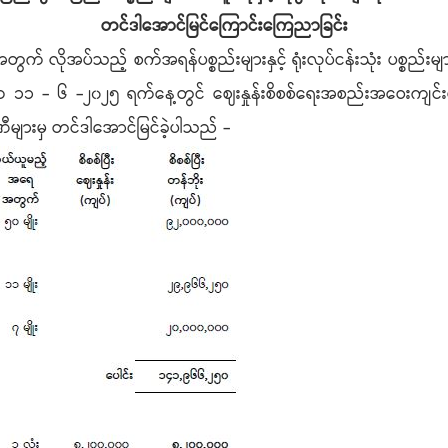
တင်ဒါအောင်မြင်ကြောင်းကြေညာခြင်း
ွက် လိုအပ်သည့် စက်အရန်ပစ္စည်းများနှင့် ရုံးလုပ်ငန်းသုံး ပစ္စည်းမ
က ၁၁ - ၆ -၂၀၂၅ ရက်နေ့တွင် ဈေးနှုန်းစိစစ်ရေးအစည်းအဝေးကျင်းပခဲ့ပြ
များမှ တင်ဒါအောင်မြင်ခဲ့ပါသည် -