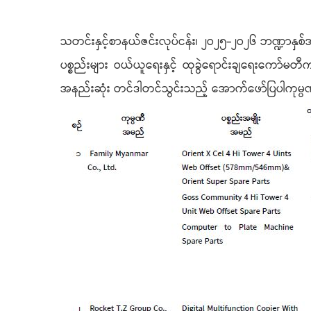
သတင်းနှင့်စာနယ်ဇင်းလုပ်ငန်း၊ ၂ဝ၂၅-၂ဝ၂၆ ဘဏ္ဍာနှစ်အတ
ပစ္စည်းများ ဝယ်ယူရေးနှင့် ထုခွဲရောင်းချရေးကော်မတီ
အနည်းဆုံး တင်ဒါတင်သွင်းသည့် အောက်ဖော်ပြပါကုမ္ပဏီ