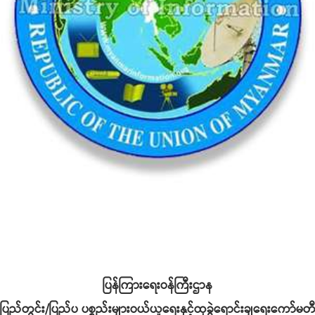
ပြန်ကြားရေးဝန်ကြီးဌာန
ပြည်တွင်း/ပြည်ပ ပစ္စည်းများဝယ်ယူရေးနှင့်ထုခွဲရောင်းချရေးကော်မတ