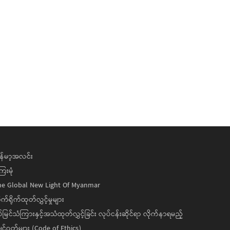
န်မာ့အလင်း
ေးမုံ
he Global New Light Of Myanmar
ုက်ရိုက်ထုတ်လွှင့်မှုများ
ပ်မြင်သံကြားနှင့်အသံထုတ်လွှင့်ခြင်း လုပ်ငန်းဆိုင်ရာ လိုက်နာရမည့်
င့်ဝတ်များ (Code of Ethics)