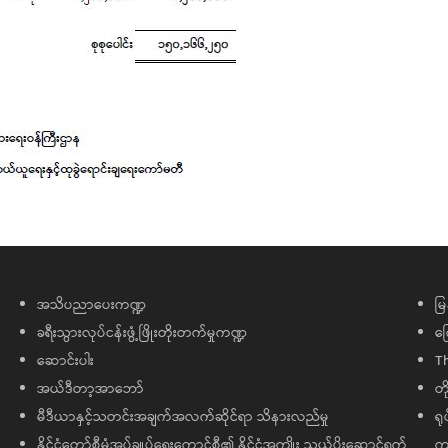
အသိပညာပေးကဏ္ဍ
မြ
ခရီးသွားလုပ်ငန်းဖွံ့ဖြိုးတိုးတက်မှုကဏ္ဍ
ကြ
ဆောင်းပါး
T
အယ်ဒီတာ့အာဘော်
တိ
မီဒီယာနှင့်သတင်းအချက်အလက်ဆိုင်ရာ သိနားလည်မှု
ရု
နိုင်ငံတော်စီမံအုပ်ချုပ်ရေးကောင်စီ၏ နိုင်ငံအကျိုး သယ်ပိုးဆောင်ရွက်
ကျ