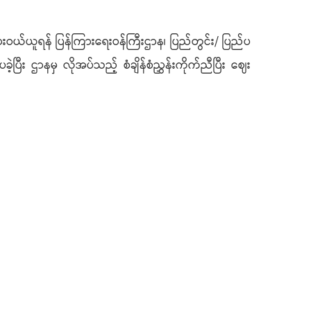
ျားဝယ်ယူရန် ပြန်ကြားရေးဝန်ကြီးဌာန၊ ပြည်တွင်း/ ပြည်ပ
ီး ဌာနမှ လိုအပ်သည့် စံချိန်စံညွှန်းကိုက်ညီပြီး ဈေး