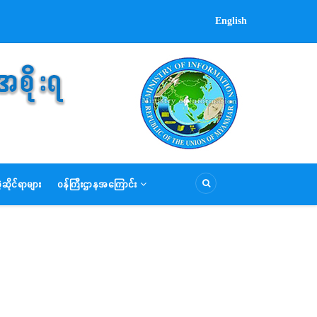
English
ဆိုင်ရာများ
ဝန်ကြီးဌာနအကြောင်း