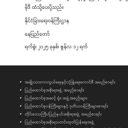
မိုဒီ ထံသို့ပေးပို့သည်။
နိုင်ငံခြားရေးဝန်ကြီးဌာန
နေပြည်တော်
ရက်စွဲ၊ ၂၀၂၅ ခုနှစ်၊ ဇွန်လ ၁၂ ရက်
အမျိုးသားကာကွယ်ရေးနှင့်လုံခြုံရေးကောင်စီ အမည်စာရင်း
ပြည်ထောင်စုအစိုးရအဖွဲ့ အမည်စာရင်း
ပြည်ထောင်စုအဆင့် ရုံး၊ အဖွဲ့အစည်းများ
ပြည်ထောင်စုဝန်ကြီးများနှင့် ဒုတိယဝန်ကြီးများစာရင်း
တိုင်းဒေသကြီး/ပြည်နယ်အစိုးရအဖွဲ့ အမည်စာရင်း
ပြည်ထောင်စုအစိုးရသတင်းထုတ်ပြန်ရေးအဖွဲ့