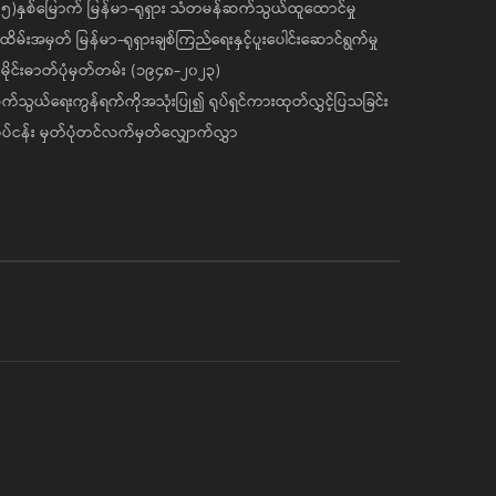
၅)နှစ်မြောက် မြန်မာ-ရုရှား သံတမန်ဆက်သွယ်ထူထောင်မှု
ိမ်းအမှတ် မြန်မာ-ရုရှားချစ်ကြည်ရေးနှင့်ပူးပေါင်းဆောင်ရွက်မှု
ိုင်းဓာတ်ပုံမှတ်တမ်း (၁၉၄၈-၂၀၂၃)
်သွယ်ရေးကွန်ရက်ကိုအသုံးပြု၍ ရုပ်ရှင်ကားထုတ်လွှင့်ပြသခြင်း
ပ်ငန်း မှတ်ပုံတင်လက်မှတ်လျှောက်လွှာ