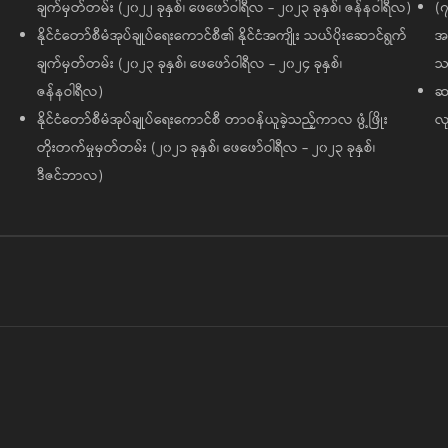
ချက်မှတ်တမ်း (၂၀၂၂ ခုနှစ်၊ ဖေဖော်ဝါရီလ - ၂၀၂၃ ခုနှစ်၊ ဇန်နဝါရီလ)
(၇
နိုင်ငံတော်စီမံအုပ်ချုပ်ရေးကောင်စီ၏ နိုင်ငံအကျိုး သယ်ပိုးဆောင်ရွက်
အထ
ချက်မှတ်တမ်း (၂၀၂၃ ခုနှစ်၊ ဖေဖော်ဝါရီလ - ၂၀၂၄ ခုနှစ်၊
သမ
ဇန်နဝါရီလ)
ဆက
နိုင်ငံတော်စီမံအုပ်ချုပ်ရေးကောင်စီ တာဝန်ယူခဲ့သည့်ကာလ ဖွံ့ဖြိုး
လု
တိုးတက်မှုမှတ်တမ်း (၂၀၂၁ ခုနှစ်၊ ဖေဖော်ဝါရီလ - ၂၀၂၃ ခုနှစ်၊
ဒီဇင်ဘာလ)