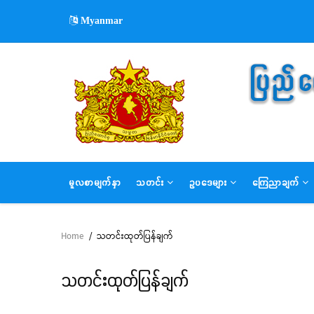
Skip
Myanmar
to
main
content
MAIN
မူလစာမျက်နှာ
သတင်း
ဥပဒေများ
ကြေညာချက်
NAVIGATION
Home
/
သတင်းထုတ်ပြန်ချက်
Breadcrumb
သတင်းထုတ်ပြန်ချက်