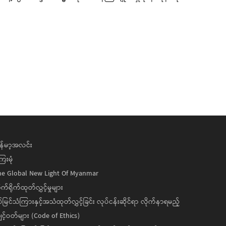
န်မာ့အလင်း
ေးမုံ
he Global New Light Of Myanmar
ုက်ရိုက်ထုတ်လွှင့်မှုများ
ပ်မြင်သံကြားနှင့်အသံထုတ်လွှင့်ခြင်း လုပ်ငန်းဆိုင်ရာ လိုက်နာရမည့်
င့်ဝတ်များ (Code of Ethics)