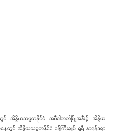
်တွင် အိန္ဒိယသမ္မတနိုင်ငံ အမီဒါဘတ်မြို့အနီး၌ အိန္ဒိယ
တွင် အိန္ဒိယသမ္မတနိုင်ငံ ဝန်ကြီးချုပ် ရှရီ နာရန်ဒရာ