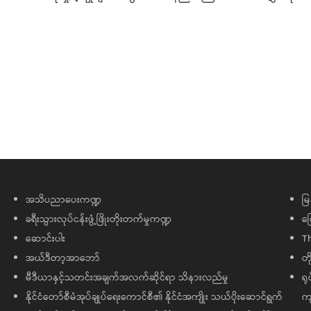
အသိပညာပေးကဏ္ဍ
မြ
ခရီးသွားလုပ်ငန်းဖွံ့ဖြိုးတိုးတက်မှုကဏ္ဍ
ကြ
ဆောင်းပါး
T
အယ်ဒီတာ့အာဘော်
တိ
မီဒီယာနှင့်သတင်းအချက်အလက်ဆိုင်ရာ သိနားလည်မှု
ရု
နိုင်ငံတော်စီမံအုပ်ချုပ်ရေးကောင်စီ၏ နိုင်ငံအကျိုး သယ်ပိုးဆောင်ရွက်
ကျ