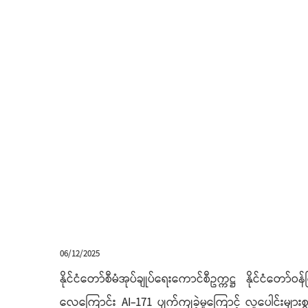
06/12/2025
နိုင်ငံတော်စီမံအုပ်ချုပ်ရေးကောင်စီဥက္ကဋ္ဌ နိုင်ငံတေ
လေကြောင်း AI-171 ပျက်ကျခဲ့မှုကြောင့် လူပေါင်းများစ