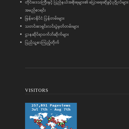
တိုင်းဒေသကြီးနှင့် ပြည်နယ်အစိုးရများ၏ ပြောရေးဆိုခွင့်ပုဂ္ဂိုလ်များ
အမည်စာရင်း
မြန်မာနိုင်ငံ ပြန်တမ်းများ
သတင်းစာရှင်းလင်းပွဲမှတ်တမ်းများ
ဌာနဆိုင်ရာဝက်ဘ်ဆိုက်များ
ပြည်သူ့စာကြည့်တိုက်
VISITORS