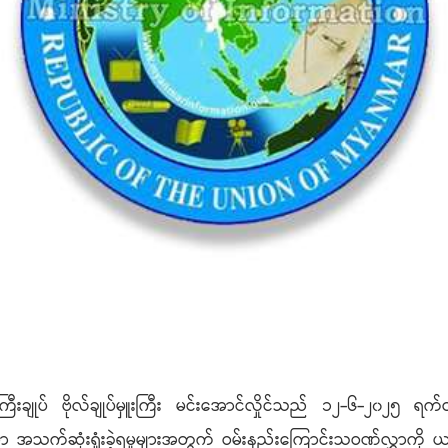
ာ်ဝန်ကြီးချုပ် ဗိုလ်ချုပ်မှူးကြီး မင်းအောင်လှိုင်သည် ၁၂-၆-၂၀၂၅ ရက
ွာ အသက်ဆုံးရှုံးခဲ့ရမှုများအတွက် ဝမ်းနည်းကြောင်းသဝဏ်လွှာကို ယနေ့