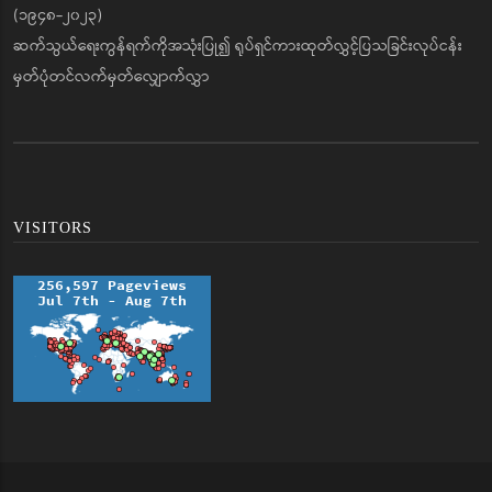
(၁၉၄၈-၂၀၂၃)
ဆက်သွယ်ရေးကွန်ရက်ကိုအသုံးပြု၍ ရုပ်ရှင်ကားထုတ်လွှင့်ပြသခြင်းလုပ်ငန်း
မှတ်ပုံတင်လက်မှတ်လျှောက်လွှာ
VISITORS