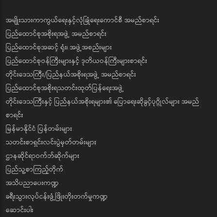
အမျိုးသားကာကွယ်ရေးနှင့်လုံခြုံရေးကောင်စီ အမည်စာရင်း
ပြည်ထောင်စုအစိုးရအဖွဲ့ အမည်စာရင်း
ပြည်ထောင်စုအဆင့် ရုံး၊ အဖွဲ့အစည်းများ
ပြည်ထောင်စုဝန်ကြီးများနှင့် ဒုတိယဝန်ကြီးများစာရင်း
တိုင်းဒေသကြီး/ပြည်နယ်အစိုးရအဖွဲ့ အမည်စာရင်း
ပြည်ထောင်စုအစိုးရသတင်းထုတ်ပြန်ရေးအဖွဲ့
တိုင်းဒေသကြီးနှင့် ပြည်နယ်အစိုးရများ၏ ပြောရေးဆိုခွင့်ပုဂ္ဂိုလ်များ အမည်
စာရင်း
မြန်မာနိုင်ငံ ပြန်တမ်းများ
သတင်းစာရှင်းလင်းပွဲမှတ်တမ်းများ
ဌာနဆိုင်ရာဝက်ဘ်ဆိုက်များ
ပြည်သူ့စာကြည့်တိုက်
အသိပညာပေးကဏ္ဍ
ခရီးသွားလုပ်ငန်းဖွံ့ဖြိုးတိုးတက်မှုကဏ္ဍ
ဆောင်းပါး