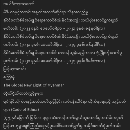
အယ်ဒီတာ့အာဘော်
မီဒီယာနှင့်သတင်းအချက်အလက်ဆိုင်ရာ သိနားလည်မှု
နိုင်ငံတော်စီမံအုပ်ချုပ်ရေးကောင်စီ၏ နိုင်ငံအကျိုး သယ်ပိုးဆောင်ရွက်ချက်
မှတ်တမ်း (၂၀၂၂ ခုနှစ်၊ ဖေဖော်ဝါရီလ - ၂၀၂၃ ခုနှစ်၊ ဇန်နဝါရီလ)
နိုင်ငံတော်စီမံအုပ်ချုပ်ရေးကောင်စီ၏ နိုင်ငံအကျိုး သယ်ပိုးဆောင်ရွက်ချက်
မှတ်တမ်း (၂၀၂၃ ခုနှစ်၊ ဖေဖော်ဝါရီလ - ၂၀၂၄ ခုနှစ်၊ ဇန်နဝါရီလ)
နိုင်ငံတော်စီမံအုပ်ချုပ်ရေးကောင်စီ တာဝန်ယူခဲ့သည့်ကာလ ဖွံ့ဖြိုးတိုးတက်မှု
မှတ်တမ်း (၂၀၂၁ ခုနှစ်၊ ဖေဖော်ဝါရီလ - ၂၀၂၃ ခုနှစ်၊ ဒီဇင်ဘာလ)
မြန်မာ့အလင်း
ကြေးမုံ
The Global New Light Of Myanmar
တိုက်ရိုက်ထုတ်လွှင့်မှုများ
ရုပ်မြင်သံကြားနှင့်အသံထုတ်လွှင့်ခြင်း လုပ်ငန်းဆိုင်ရာ လိုက်နာရမည့် ကျင့်ဝတ်
များ (Code of Ethics)
(၇၅)နှစ်မြောက် မြန်မာ-ရုရှား သံတမန်ဆက်သွယ်ထူထောင်မှုအထိမ်းအမှတ်
မြန်မာ-ရုရှားချစ်ကြည်ရေးနှင့်ပူးပေါင်းဆောင်ရွက်မှု သမိုင်းဓာတ်ပုံမှတ်တမ်း