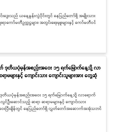
ွေးသည် ယနေ့မွန်းလွဲပိုင်းတွင် နေပြည်တော်ရှိ အမျိုးသား
ာ်မတီဥက္ကဋ္ဌများ၊ အတွင်းရေးမှူးများနှင့် ကော်မတီဝင်
ော် ဒုတိယပုံမှန်အစည်းအဝေး ၁၅ ရက်မြောက်နေ့သို့ လာ
ားနှင့် ကျောင်းသား ကျောင်းသူများအား တွေ့ဆုံ
် ဒုတိယပုံမှန်အစည်းအဝေး ၁၅ ရက်မြောက်နေ့သို့ လာရောက်
ုလွင်ဦးဆောင်သည့် ဆရာ ဆရာမများနှင့် ကျောင်းသား
ေးပြီးချိန်တွင် နေပြည်တော်ရှိ လွှတ်တော်အဆောက်အအုံသဘင်