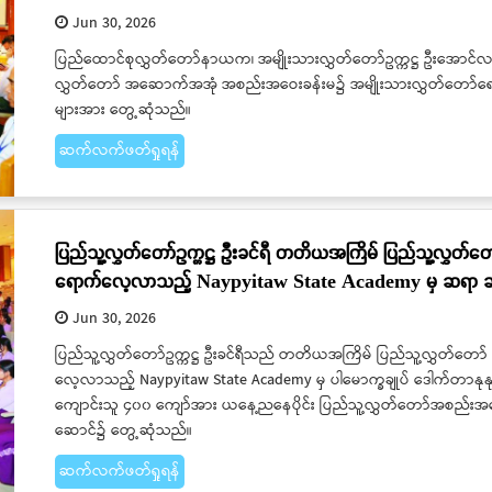
Jun 30, 2026
ပြည်ထောင်စုလွှတ်တော်နာယက၊ အမျိုးသားလွှတ်တော်ဥက္ကဋ္ဌ ဦးအောင်လင်းဒ
လွှတ်တော် အဆောက်အအုံ အစည်းအဝေးခန်းမ၌ အမျိုးသားလွှတ်တော်ရေးရာကေ
များအား တွေ့ဆုံသည်။
ဆက်လက်ဖတ်ရှုရန်
ပြည်သူ့လွှတ်တော်ဥက္ကဋ္ဌ ဦးခင်ရီ တတိယအကြိမ် ပြည်သူ့လွှတ်တ
ရောက်လေ့လာသည့် Naypyitaw State Academy မှ ဆရာ ဆရာမမျ
Jun 30, 2026
ပြည်သူ့လွှတ်တော်ဥက္ကဋ္ဌ ဦးခင်ရီသည် တတိယအကြိမ် ပြည်သူ့လွှတ်တော
လေ့လာသည့် Naypyitaw State Academy မှ ပါမောက္ခချုပ် ဒေါက်တာနုန
ကျောင်းသူ ၄၀၀ ကျော်အား ယနေ့ညနေပိုင်း ပြည်သူ့လွှတ်တော်အစည်းအဝ
ဆောင်၌ တွေ့ဆုံသည်။
ဆက်လက်ဖတ်ရှုရန်