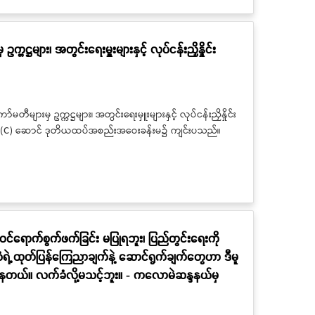
ကဋ္ဌများ၊ အတွင်းရေးမှူးများနှင့် လုပ်ငန်းညှိနှိုင်း
တီများမှ ဥက္ကဋ္ဌများ၊ အတွင်းရေးမှူးများနှင့် လုပ်ငန်းညှိနှိုင်း
ော် (C) ဆောင် ဒုတိယထပ်အစည်းအဝေးခန်းမ၌ ကျင်းပသည်။
 ဝင်ရောက်စွက်ဖက်ခြင်း မပြုရဘူး၊ ပြည်တွင်းရေးကို
ံရဲ့ ထုတ်ပြန်ကြေညာချက်နဲ့ ဆောင်ရွက်ချက်တွေဟာ ဒီမူ
နေတယ်။ လက်ခံလို့မသင့်ဘူး။ - ကလောမဲဆန္ဒနယ်မှ