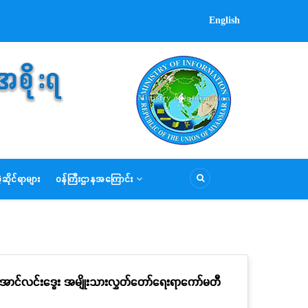
English
ဆိုင်ရာများ
ဝန်ကြီးဌာနအကြောင်း
အောင်လင်းဒွေး အမျိုးသားလွှတ်တော်ရေးရာကော်မတီ