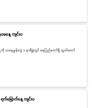
နဝမနေ့ ကျင်းပ
ယနေ့မွန်းလွဲ ၁ နာရီခွဲတွင် နေပြည်တော်ရှိ လွှတ်တော်
 ရက်မြောက်နေ့ ကျင်းပ