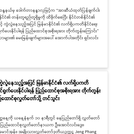
ဒနယ်မှ ဒေါက်တာနန္ဒာလှမြင့်က “အာဆီယံထုတ်ပြန်ချက်ငါး
၏ တန်းတူရည်တူရှိမှုကို ထိခိုက်စေပြီး နိုင်ငံတစ်နိုင်ငံ၏
် ကွဲလွဲနေသည့်အပြင် မြန်မာနိုင်ငံ၏ လက်ရှိပကတိနိုင်ငံရေး
က်ပေးနိုင်ပါရန် ပြည်ထောင်စုအစိုးရအား တိုက်တွန်းကြောင်း”
ဒီယာများ၏ မေးမြန်းချက်များအပေါ် အောက်ပါအတိုင်း ရှင်းလင်း
ဲလွဲနေသည့်အပြင် မြန်မာနိုင်ငံ၏ လက်ရှိပကတိ
်ရွက်ပေးနိုင်ပါရန် ပြည်ထောင်စုအစိုးရအား တိုက်တွန်း
ောင်စုလွှတ်တော်သို့ တင်သွင်း
နေ့ကို ယနေ့နံနက် ၁၀ နာရီတွင် နေပြည်တော်ရှိ လွှတ်တော်
ပြည်ထောင်စုလွှတ်တော်နာယက ဦးအောင်လင်းဒွေး၊
င်မောင်အုန်း၊ အမျိုးသားလွှတ်တော်ဒုတိယဥက္ကဋ္ဌ Jeng Phang