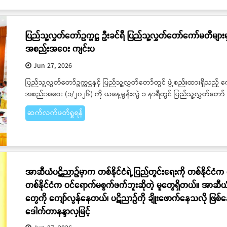
ပြည်သူ့လွှတ်တော်ဥက္ကဋ္ဌ ဦးခင်ရီ ပြည်သူ့လွှတ်တော်ကော်မတီများမှ ဥက္
အစည်းအဝေး ကျင်းပ
Jun 27, 2026
ပြည်သူ့လွှတ်တော်ဥက္ကဋ္ဌနှင့် ပြည်သူ့လွှတ်တော်တွင် ဖွဲ့စည်းထားရှိသည့် ကော်မ
အစည်းအဝေး (၁/၂၀၂၆) ကို ယနေ့မွန်းလွဲ ၁ နာရီတွင် ပြည်သူ့လွှတ်တ
ဆက်လက်ဖတ်ရှုရန်
အာဆီယံပဋိညာဉ်မှာက တစ်နိုင်ငံရဲ့ ပြည်တွင်းရေးကို တစ်နိုင်ငံက
တစ်နိုင်ငံက ဝင်ရောက်မစွက်ဖက်ဘူးဆိုတဲ့ မူတွေရှိတယ်။ အာဆီယ
တွေကို ကျော်လွန်နေတယ်၊ ပဋိညာဉ်ကို ချိုးဖောက်နေသလို ဖြစ်
ဒေါက်တာနန္ဒာလှမြင့်