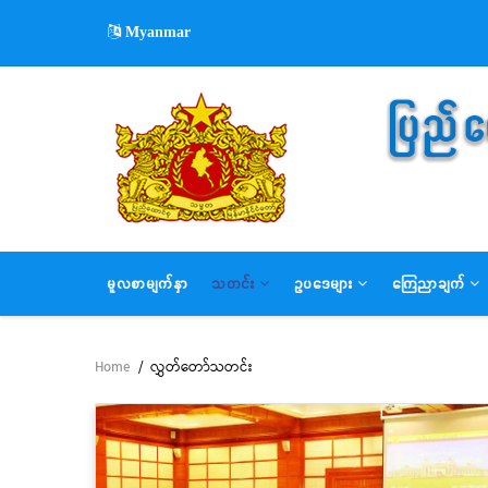
Skip
Myanmar
to
main
content
MAIN
မူလစာမျက်နှာ
သတင်း
ဥပဒေများ
ကြေညာချက်
NAVIGATION
Home
/
လွှတ်တော်သတင်း
Breadcrumb