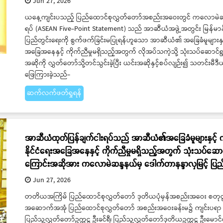
Jun 27, 2026
ယနေ့ကျင်းပသည့် ပြည်ထောင်စုလွှတ်တော်အစည်းအဝေးတွင် ကလောမဲဆန္
ရပ် (ASEAN Five-Point Statement) သည် အာဆီယံအဖွဲ့အတွင်း မြန်မာနိုင်ငံ
ပြည်တွင်းရေးကို စွက်ဖက်ခြင်းမပြုရန်ဟူသော အာဆီယံ၏ အခြေခံမူများနှင့
အခြေအနေနှင့် ကိုက်ညီမှုမရှိသည့်အတွက် လိုအပ်သကဲ့သို့ သုံးသပ်ဆောင်ရွ
အဆိုကို လွှတ်တော်သို့တင်သွင်းခဲ့ပြီး ယင်းအဆိုနှင့်စပ်လျဉ်း၍ သတင်းမီ
ဖြေကြားခဲ့သည်-
ဆက်လက်ဖတ်ရှုရန်
အာဆီယံထုတ်ပြန်ချက်ငါးရပ်သည် အာဆီယံ၏အခြေခံမူများနှင့် ကွ
နိုင်ငံရေးအခြေအနေနှင့် ကိုက်ညီမှုမရှိသည့်အတွက် သုံးသပ်ဆောင
ကြောင်းအဆိုအား ကလောမဲဆန္ဒနယ်မှ ဒေါက်တာနန္ဒာလှမြင့် ပြည်ထ
Jun 27, 2026
တတိယအကြိမ် ပြည်ထောင်စုလွှတ်တော် ဒုတိယပုံမှန်အစည်းအဝေး စတုတ္ထ
အဆောက်အအုံ ပြည်ထောင်စုလွှတ်တော် အစည်းအဝေးခန်းမ၌ ကျင်းပရာ 
ပြည်သူ့လွှတ်တော်ဥက္ကဋ္ဌ ဦးခင်ရီ၊ ပြည်သူ့လွှတ်တော်ဒုတိယဥက္ကဋ္ဌ ဦးမော