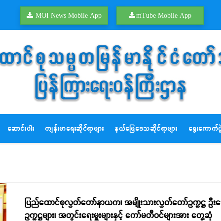
MOI News Mobile App
mTube Mobile App
ဆောင်းပါး
ကျန်းမာရေးဆိုင်ရာများ
နယ်မြေဒေသဆိုင်ရာများ
ရွေးကောက်ပွဲ
ပြည်ထောင်စုလွှတ်တော်နာယက၊ အမျိုးသားလွှတ်တော်ဥက္ကဋ္ဌ ဦး
ဥက္ကဋ္ဌများ၊ အတွင်းရေးမှူးများနှင့် ကော်မတီဝင်များအား တွေ့ဆုံ