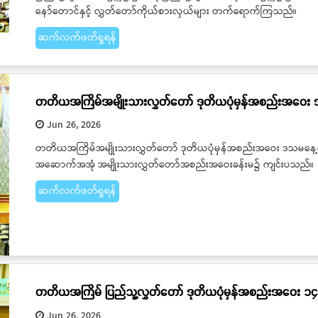
နော်တောင်နှင့် လွှတ်တော်ကိုယ်စားလှယ်များ တက်ရောက်ကြသည်။
ဆက်လက်ဖတ်ရှုရန်
တတိယအကြိမ်အမျိုးသားလွှတ်တော် ဒုတိယပုံမှန်အစည်းအဝေး
Jun 26, 2026
တတိယအကြိမ်အမျိုးသားလွှတ်တော် ဒုတိယပုံမှန်အစည်းအဝေး ဒသမနေ့ကို 
အဆောက်အအုံ အမျိုးသားလွှတ်တော်အစည်းအဝေးခန်းမ၌ ကျင်းပသည်။
ဆက်လက်ဖတ်ရှုရန်
တတိယအကြိမ် ပြည်သူ့လွှတ်တော် ဒုတိယပုံမှန်အစည်းအဝေး ၁၄
Jun 26, 2026