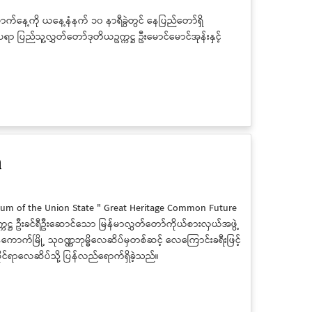
်နေ့ကို ယနေ့နံနက် ၁၀ နာရီခွဲတွင် နေပြည်တော်ရှိ
ြည်သူ့လွှတ်တော်ဒုတိယဥက္ကဋ္ဌ ဦးမောင်မောင်အုန်းနှင့်
ိ
Forum of the Union State " Great Heritage Common Future
ကဋ္ဌ ဦးခင်ရီဦးဆောင်သော မြန်မာလွှတ်တော်ကိုယ်စားလှယ်အဖွဲ့
ဗန်ကောက်မြို့ သုဝဏ္ဏဘုမ္မိလေဆိပ်မှတစ်ဆင့် လေကြောင်းခရီးဖြင့်
ရာလေဆိပ်သို့ ပြန်လည်ရောက်ရှိခဲ့သည်။