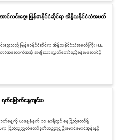
်လင်းဒွေး မြန်မာနိုင်ငံဆိုင်ရာ အိန္ဒိယနိုင်ငံသံအမတ်
းသည် မြန်မာနိုင်ငံဆိုင်ရာ အိန္ဒိယနိုင်ငံသံအမတ်ကြီး H.E.
ှတ်တော်အဆောက်အအုံ အမျိုးသားလွှတ်တော်ဧည့်ခန်းမဆောင်၌
 ရက်မြောက်နေ့ကျင်းပ
က်နေ့ကို ယနေ့နံနက် ၁၀ နာရီတွင် နေပြည်တော်ရှိ
ြည်သူ့လွှတ်တော်ဒုတိယဥက္ကဋ္ဌ ဦးမောင်မောင်အုန်းနှင့်