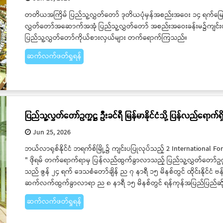
တတိယအကြိမ် ပြည်သူ့လွှတ်တော် ဒုတိယပုံမှန်အစည်းအဝေး ၁၄ ရက်မြောက
လွှတ်တော်အဆောက်အအုံ ပြည်သူ့လွှတ်တော် အစည်းအဝေးခန်းမ၌ကျင်းပရာ ပ
ပြည်သူ့လွှတ်တော်ကိုယ်စားလှယ်များ တက်ရောက်ကြသည်။
ဆက်လက်ဖတ်ရှုရန်
ပြည်သူ့လွှတ်တော်ဥက္ကဋ္ဌ ဦးခင်ရီ မြန်မာနိုင်ငံသို့ ပြန်လည်ရောက်ရှ
Jun 25, 2026
ဘယ်လာရုစ်နိုင်ငံ ဘရက်စ်မြို့၌ ကျင်းပပြုလုပ်သည့် 2 International 
" ဖိုရမ် တက်ရောက်ရာမှ ပြန်လည်ထွက်ခွာလာသည့် ပြည်သူ့လွှတ်တော်ဥက္
သည် ဇွန် ၂၄ ရက် ဒေသစံတော်ချိန် ည ၇ နာရီ ၁၅ မိနစ်တွင် ထိုင်းနိုင်ငံ 
ဆက်လက်ထွက်ခွာလာရာ ည ၈ နာရီ ၁၅ မိနစ်တွင် ရန်ကုန်အပြည်ပြည်ဆိုင်
ဆက်လက်ဖတ်ရှုရန်