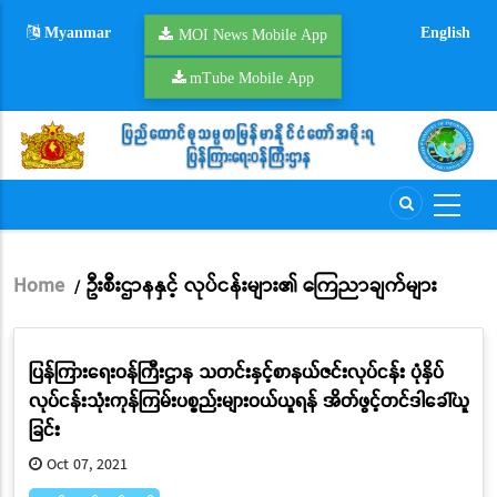
Skip
Myanmar
English
to
MOI News Mobile App
main
mTube Mobile App
content
Home
ဦးစီးဌာနနှင့် လုပ်ငန်းများ၏ ကြေညာချက်များ
/
Breadcrumb
ပြန်ကြားရေးဝန်ကြီးဌာန သတင်းနှင့်စာနယ်ဇင်းလုပ်ငန်း ပုံနှိပ်
လုပ်ငန်းသုံးကုန်ကြမ်းပစ္စည်းများဝယ်ယူရန် အိတ်ဖွင့်တင်ဒါခေါ်ယူ
ခြင်း
Oct 07, 2021