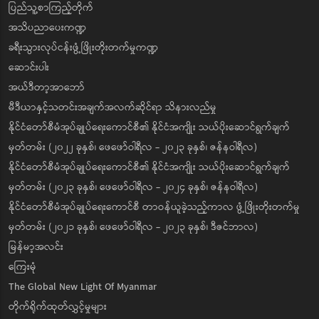
ပြည်သူ့စာကြည့်တိုက်
အသိပညာပေးကဏ္ဍ
ခရီးသွားလုပ်ငန်းဖွံ့ဖြိုးတိုးတက်မှုကဏ္ဍ
ဆောင်းပါး
အယ်ဒီတာ့အာဘော်
မီဒီယာနှင့်သတင်းအချက်အလက်ဆိုင်ရာ သိနားလည်မှု
နိုင်ငံတော်စီမံအုပ်ချုပ်ရေးကောင်စီ၏ နိုင်ငံအကျိုး သယ်ပိုးဆောင်ရွက်ချက်
မှတ်တမ်း (၂၀၂၂ ခုနှစ်၊ ဖေဖော်ဝါရီလ - ၂၀၂၃ ခုနှစ်၊ ဇန်နဝါရီလ)
နိုင်ငံတော်စီမံအုပ်ချုပ်ရေးကောင်စီ၏ နိုင်ငံအကျိုး သယ်ပိုးဆောင်ရွက်ချက်
မှတ်တမ်း (၂၀၂၃ ခုနှစ်၊ ဖေဖော်ဝါရီလ - ၂၀၂၄ ခုနှစ်၊ ဇန်နဝါရီလ)
နိုင်ငံတော်စီမံအုပ်ချုပ်ရေးကောင်စီ တာဝန်ယူခဲ့သည့်ကာလ ဖွံ့ဖြိုးတိုးတက်မှု
မှတ်တမ်း (၂၀၂၁ ခုနှစ်၊ ဖေဖော်ဝါရီလ - ၂၀၂၃ ခုနှစ်၊ ဒီဇင်ဘာလ)
မြန်မာ့အလင်း
ကြေးမုံ
The Global New Light Of Myanmar
တိုက်ရိုက်ထုတ်လွှင့်မှုများ