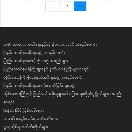
page
page
Page
Page
Current
11
12
13
page
အမျိုးသားကာကွယ်ရေးနှင့်လုံခြုံရေးကောင်စီ အမည်စာရင်း
ပြည်ထောင်စုအစိုးရအဖွဲ့ အမည်စာရင်း
ပြည်ထောင်စုအဆင့် ရုံး၊ အဖွဲ့အစည်းများ
ပြည်ထောင်စုဝန်ကြီးများနှင့် ဒုတိယဝန်ကြီးများစာရင်း
တိုင်းဒေသကြီး/ပြည်နယ်အစိုးရအဖွဲ့ အမည်စာရင်း
ပြည်ထောင်စုအစိုးရသတင်းထုတ်ပြန်ရေးအဖွဲ့
တိုင်းဒေသကြီးနှင့် ပြည်နယ်အစိုးရများ၏ ပြောရေးဆိုခွင့်ပုဂ္ဂိုလ်များ အမည်
စာရင်း
မြန်မာနိုင်ငံ ပြန်တမ်းများ
သတင်းစာရှင်းလင်းပွဲမှတ်တမ်းများ
ဌာနဆိုင်ရာဝက်ဘ်ဆိုက်များ