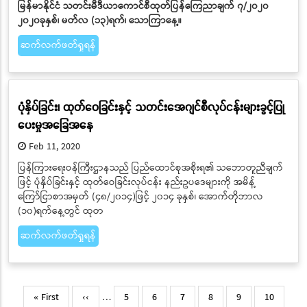
မြန်မာနိုင်ငံ သတင်းမီဒီယာကောင်စီထုတ်ပြန်ကြေညာချက် ၇/၂၀၂၀
၂၀၂၀ခုနှစ်၊ မတ်လ (၁၃)ရက်၊ သောကြာနေ့။
ဆက်လက်ဖတ်ရှုရန်
ပုံနှိပ်ခြင်း၊ ထုတ်ဝေခြင်းနှင့် သတင်းအေဂျင်စီလုပ်ငန်းများခွင့်ပြု
ပေးမှုအခြေအနေ
Feb 11, 2020
ပြန်ကြားရေးဝန်ကြီးဌာနသည် ပြည်ထောင်စုအစိုးရ၏ သဘောတူညီချက်
ဖြင့် ပုံနှိပ်ခြင်းနှင့် ထုတ်ဝေခြင်းလုပ်ငန်း နည်းဥပဒေများကို အမိန့်
ကြော်ငြာစာအမှတ် (၄၈/၂၀၁၄)ဖြင့် ၂၀၁၄ ခုနှစ်၊ အောက်တိုဘာလ
(၁၀)ရက်နေ့တွင် ထုတ
ဆက်လက်ဖတ်ရှုရန်
Pagination
First
Previous
Page
Page
Page
Page
Page
Page
« First
‹‹
…
5
6
7
8
9
10