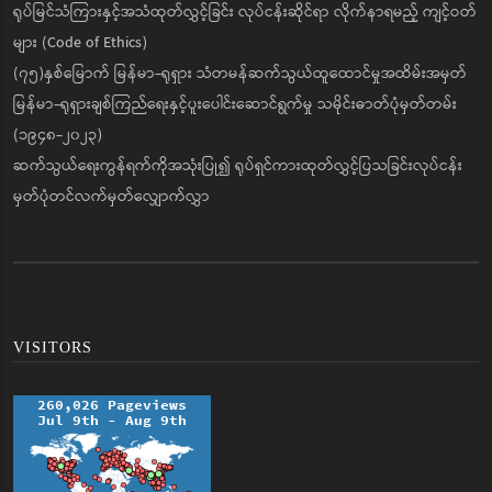
ရုပ်မြင်သံကြားနှင့်အသံထုတ်လွှင့်ခြင်း လုပ်ငန်းဆိုင်ရာ လိုက်နာရမည့် ကျင့်ဝတ်
များ (Code of Ethics)
(၇၅)နှစ်မြောက် မြန်မာ-ရုရှား သံတမန်ဆက်သွယ်ထူထောင်မှုအထိမ်းအမှတ်
မြန်မာ-ရုရှားချစ်ကြည်ရေးနှင့်ပူးပေါင်းဆောင်ရွက်မှု သမိုင်းဓာတ်ပုံမှတ်တမ်း
(၁၉၄၈-၂၀၂၃)
ဆက်သွယ်ရေးကွန်ရက်ကိုအသုံးပြု၍ ရုပ်ရှင်ကားထုတ်လွှင့်ပြသခြင်းလုပ်ငန်း
မှတ်ပုံတင်လက်မှတ်လျှောက်လွှာ
VISITORS