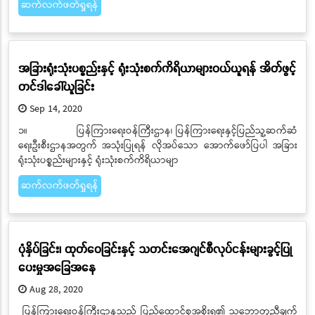
ဆက်လက်ဖတ်ရှုရန်
အခြားရုံးသုံးပစ္စည်းနှင့် ရုံးသုံးစက်ကိရိယာများဝယ်ယူရန် အိတ်ဖွင့်
တင်ဒါခေါ်ယူခြင်း
Sep 14, 2020
၁။ ပြန်ကြားရေးဝန်ကြီးဌာန၊ ပြန်ကြားရေးနှင့်ပြည်သူ့ဆက်ဆံ
ရေးဦးစီးဌာနအတွက် အသုံးပြုရန် လိုအပ်သော အောက်ဖော်ပြပါ အခြား
ရုံးသုံးပစ္စည်းများနှင့် ရုံးသုံးစက်ကိရိယာမျာ
ဆက်လက်ဖတ်ရှုရန်
ပုံနှိပ်ခြင်း၊ ထုတ်ဝေခြင်းနှင့် သတင်းအေဂျင်စီလုပ်ငန်းများခွင့်ပြု
ပေးမှုအခြေအနေ
Aug 28, 2020
ပြန်ကြားရေးဝန်ကြီးဌာနသည် ပြည်ထောင်စုအစိုးရ၏ သဘောတူညီချက်