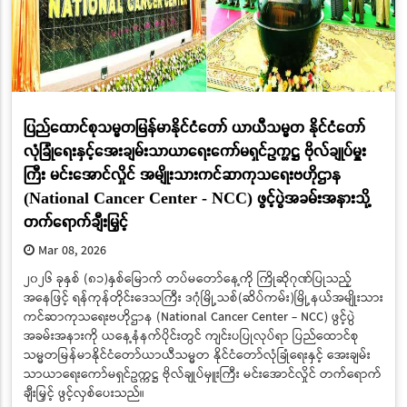
ပြည်ထောင်စုသမ္မတမြန်မာနိုင်ငံတော် ယာယီသမ္မတ နိုင်ငံတော်
လုံခြုံရေးနှင့်အေးချမ်းသာယာရေးကော်မရှင်ဥက္ကဋ္ဌ ဗိုလ်ချုပ်မှူး
ကြီး မင်းအောင်လှိုင် အမျိုးသားကင်ဆာကုသရေးဗဟိုဌာန
(National Cancer Center - NCC) ဖွင့်ပွဲအခမ်းအနားသို့
တက်ရောက်ချီးမြှင့်
Mar 08, 2026
၂၀၂၆ ခုနှစ် (၈၁)နှစ်မြောက် တပ်မတော်နေ့ကို ကြိုဆိုဂုဏ်ပြုသည့်
အနေဖြင့် ရန်ကုန်တိုင်းဒေသကြီး ဒဂုံမြို့သစ်(ဆိပ်ကမ်း)မြို့နယ်အမျိုးသား
ကင်ဆာကုသရေးဗဟိုဌာန (National Cancer Center - NCC) ဖွင့်ပွဲ
အခမ်းအနားကို ယနေ့နံနက်ပိုင်းတွင် ကျင်းပပြုလုပ်ရာ ပြည်ထောင်စု
သမ္မတမြန်မာနိုင်ငံတော်ယာယီသမ္မတ နိုင်ငံတော်လုံခြုံရေးနှင့် အေးချမ်း
သာယာရေးကော်မရှင်ဥက္ကဋ္ဌ ဗိုလ်ချုပ်မှူးကြီး မင်းအောင်လှိုင် တက်ရောက်
ချီးမြှင့် ဖွင့်လှစ်ပေးသည်။