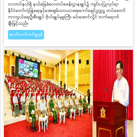
လာတပ်နယ်ရှိ နယ်မြေခံလေတပ်စခန်းဌာနချုပ်၌ ကျင်းပပြုလုပ်ရာ
နိုင်ငံတော်လုံခြုံရေးနှင့်အေးချမ်းသာယာရေးကော်မရှင်ဥက္ကဋ္ဌ တပ်မတော်
ကာကွယ်ရေးဦးစီးချုပ် ဗိုလ်ချုပ်မှူးကြီး မင်းအောင်လှိုင် တက်ရောက်
ချီးမြှင့်သည်။
ဆက်လက်ဖတ်ရှုရန်