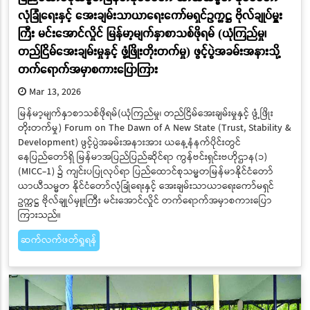
လုံခြုံရေးနှင့် အေးချမ်းသာယာရေးကော်မရှင်ဥက္ကဋ္ဌ ဗိုလ်ချုပ်မှူး
ကြီး မင်းအောင်လှိုင် မြန်မာ့မျက်နှာစာသစ်ဖိုရမ် (ယုံကြည်မှု၊
တည်ငြိမ်အေးချမ်းမှုနှင့် ဖွံ့ဖြိုးတိုးတက်မှု) ဖွင့်ပွဲအခမ်းအနားသို့
တက်ရောက်အမှာစကားပြောကြား
Mar 13, 2026
မြန်မာ့မျက်နှာစာသစ်ဖိုရမ်(ယုံကြည်မှု၊ တည်ငြိမ်အေးချမ်းမှုနှင့် ဖွံ့ဖြိုး
တိုးတက်မှု) Forum on The Dawn of A New State (Trust, Stability &
Development) ဖွင့်ပွဲအခမ်းအနားအား ယနေ့နံနက်ပိုင်းတွင်
နေပြည်တော်ရှိ မြန်မာအပြည်ပြည်ဆိုင်ရာ ကွန်ဗင်းရှင်းဗဟိုဌာန(၁)
(MICC-1) ၌ ကျင်းပပြုလုပ်ရာ ပြည်ထောင်စုသမ္မတမြန်မာနိုင်ငံတော်
ယာယီသမ္မတ နိုင်ငံတော်လုံခြုံရေးနှင့် အေးချမ်းသာယာရေးကော်မရှင်
ဥက္ကဋ္ဌ ဗိုလ်ချုပ်မှူးကြီး မင်းအောင်လှိုင် တက်ရောက်အမှာစကားပြော
ကြားသည်။
ဆက်လက်ဖတ်ရှုရန်