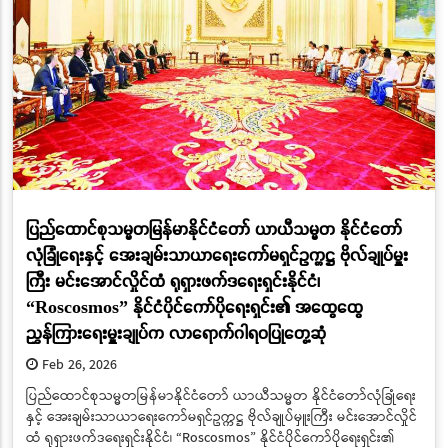
ပြည်ထောင်စုသမ္မတမြန်မာနိုင်ငံတော် ယာယီသမ္မတ နိုင်ငံတော်
လုံခြုံရေးနှင့် အေးချမ်းသာယာရေးကော်မရှင်ဥက္ကဋ္ဌ ဗိုလ်ချုပ်မှူး
ကြီး မင်းအောင်လှိုင်ထံ ရုရှားဖက်ဒရေးရှင်းနိုင်ငံ၊
“Roscosmos” နိုင်ငံပိုင်ကော်ပိုရေးရှင်း၏ အထွေထွေ
ညွှန်ကြားရေးမှူးချုပ်က လာရောက်ဂါရဝပြုတွေ့ဆုံ
Feb 26, 2026
ပြည်ထောင်စုသမ္မတမြန်မာနိုင်ငံတော် ယာယီသမ္မတ နိုင်ငံတော်လုံခြုံရေး
နှင့် အေးချမ်းသာယာရေးကော်မရှင်ဥက္ကဋ္ဌ ဗိုလ်ချုပ်မှူးကြီး မင်းအောင်လှိုင်
ထံ ရုရှားဖက်ဒရေးရှင်းနိုင်ငံ၊ “Roscosmos” နိုင်ငံပိုင်ကော်ပိုရေးရှင်း၏