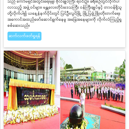
သည် ကော်မရှင်အတွင်းရေးမှူး ဗိုလ်ချုပ်ကြီး ရဲဝင်းဦး၊ ခရီးစဉ်တွင်လိုက်ပါ
လာသည့် အဖွဲ့ဝင်များ၊ မန္တလေးတိုင်းဒေသကြီး ဝန်ကြီးချုပ်နှင့် တာဝန်ရှိသူ
တို့လိုက်ပါ၍ ယနေ့နံနက်ပိုင်းတွင် ပြင်ဦးလွင်မြို့ မြို့ပြဖွံ့ဖြိုးတိုးတက်ရေး
အကောင်အထည်ဖော်ဆောင်ရွက်နေမှု အခြေအနေများကို လိုက်လံကြည့်ရှု
စစ်ဆေးသည်။
ဆက်လက်ဖတ်ရှုရန်