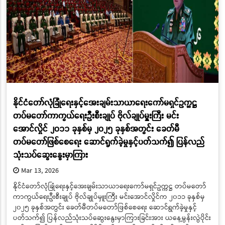
နိုင်ငံတော်လုံခြုံရေးနှင့်အေးချမ်းသာယာရေးကော်မရှင်ဥက္ကဋ္ဌ
တပ်မတော်ကာကွယ်ရေးဦးစီးချုပ် ဗိုလ်ချုပ်မှူးကြီး မင်း
အောင်လှိုင် ၂၀၁၁ ခုနှစ်မှ ၂၀၂၅ ခုနှစ်အတွင်း ခေတ်မီ
တပ်မတော်ဖြစ်စေရေး ဆောင်ရွက်ခဲ့မှုနှင့်ပတ်သက်၍ ပြန်လည်
သုံးသပ်ဆွေးနွေးမှာကြား
Mar 13, 2026
နိုင်ငံတော်လုံခြုံရေးနှင့်အေးချမ်းသာယာရေးကော်မရှင်ဥက္ကဋ္ဌ တပ်မတော်
ကာကွယ်ရေးဦးစီးချုပ် ဗိုလ်ချုပ်မှူးကြီး မင်းအောင်လှိုင်က ၂၀၁၁ ခုနှစ်မှ
၂၀၂၅ ခုနှစ်အတွင်း ခေတ်မီတပ်မတော်ဖြစ်စေရေး ဆောင်ရွက်ခဲ့မှုနှင့်
ပတ်သက်၍ ပြန်လည်သုံးသပ်ဆွေးနွေးမှာကြားခြင်းအား ယနေ့မွန်းလွဲပိုင်း