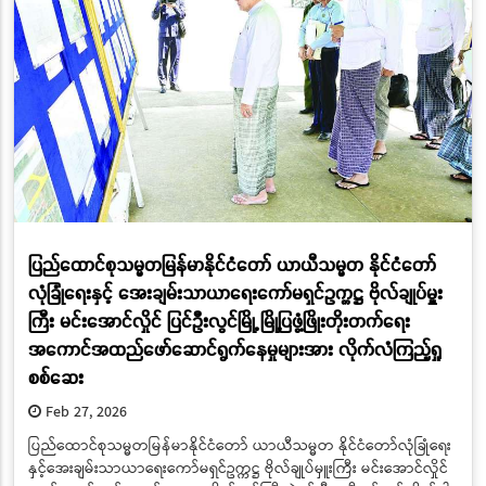
ပြည်ထောင်စုသမ္မတမြန်မာနိုင်ငံတော် ယာယီသမ္မတ နိုင်ငံတော်
လုံခြုံရေးနှင့် အေးချမ်းသာယာရေးကော်မရှင်ဥက္ကဋ္ဌ ဗိုလ်ချုပ်မှူး
ကြီး မင်းအောင်လှိုင် ပြင်ဦးလွင်မြို့ မြို့ပြဖွံ့ဖြိုးတိုးတက်ရေး
အကောင်အထည်ဖော်ဆောင်ရွက်နေမှုများအား လိုက်လံကြည့်ရှု
စစ်ဆေး
Feb 27, 2026
ပြည်ထောင်စုသမ္မတမြန်မာနိုင်ငံတော် ယာယီသမ္မတ နိုင်ငံတော်လုံခြုံရေး
နှင့်အေးချမ်းသာယာရေးကော်မရှင်ဥက္ကဋ္ဌ ဗိုလ်ချုပ်မှူးကြီး မင်းအောင်လှိုင်