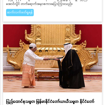
အောင်လှိုင် တက်ရောက်အမှာစကားပြောကြားသည်။
ဆက်လက်ဖတ်ရှုရန်
ပြည်ထောင်စုသမ္မတ မြန်မာနိုင်ငံတော်ယာယီသမ္မတ နိုင်ငံတော်