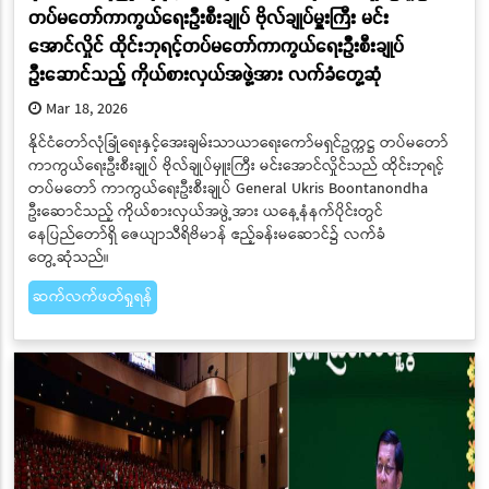
တပ်မတော်ကာကွယ်ရေးဦးစီးချုပ် ဗိုလ်ချုပ်မှူးကြီး မင်း
အောင်လှိုင် ထိုင်းဘုရင့်တပ်မတော်ကာကွယ်ရေးဦးစီးချုပ်
ဦးဆောင်သည့် ကိုယ်စားလှယ်အဖွဲ့အား လက်ခံတွေ့ဆုံ
Mar 18, 2026
နိုင်ငံတော်လုံခြုံရေးနှင့်အေးချမ်းသာယာရေးကော်မရှင်ဥက္ကဋ္ဌ တပ်မတော်
ကာကွယ်ရေးဦးစီးချုပ် ဗိုလ်ချုပ်မှူးကြီး မင်းအောင်လှိုင်သည် ထိုင်းဘုရင့်
တပ်မတော် ကာကွယ်ရေးဦးစီးချုပ် General Ukris Boontanondha
ဦးဆောင်သည့် ကိုယ်စားလှယ်အဖွဲ့အား ယနေ့နံနက်ပိုင်းတွင်
နေပြည်တော်ရှိ ဇေယျာသီရိဗိမာန် ဧည့်ခန်းမဆောင်၌ လက်ခံ
တွေ့ဆုံသည်။
ဆက်လက်ဖတ်ရှုရန်