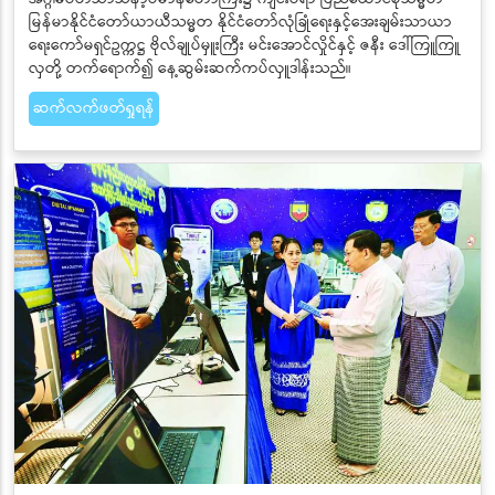
မြန်မာနိုင်ငံတော်ယာယီသမ္မတ နိုင်ငံတော်လုံခြုံရေးနှင့်အေးချမ်းသာယာ
ရေးကော်မရှင်ဥက္ကဋ္ဌ ဗိုလ်ချုပ်မှူးကြီး မင်းအောင်လှိုင်နှင့် ဇနီး ဒေါ်ကြူကြူ
လှတို့ တက်ရောက်၍ နေ့ဆွမ်းဆက်ကပ်လှူဒါန်းသည်။
ဆက်လက်ဖတ်ရှုရန်