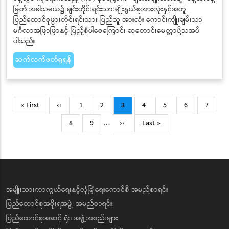
မြတ် အခါသမယ၌ ချင်းတိုင်းရင်းသားမျိုးနွယ်စုအားလုံးနှင့်အတူ
ပြည်ထောင်စုဖွားတိုင်းရင်းသား ပြည်သူ အားလုံး ကောင်းကျိုးချမ်းသာ
မင်္ဂလာအဖြာဖြာနှင့် ပြည့်စုံပါစေကြောင်း ဆုတောင်းမေတ္တာပို့သအပ်
ပါသည်။
ဆက်လက်ဖတ်ရှုရန်
Pagination
First
Previous
Page
Page
Current
Page
Page
Page
Page
« First
‹‹
1
2
3
4
5
6
7
page
page
page
Page
Page
Next
Last
8
9
…
››
Last »
page
page
အမျိုးသားကာကွယ်ရေးနှင့်လုံခြုံရေးကောင်စီ အမည်စာရင်း
ပြည်ထောင်စုအစိုးရအဖွဲ့ အမည်စာရင်း
ပြည်ထောင်စုအဆင့် ရုံး၊ အဖွဲ့အစည်းများ