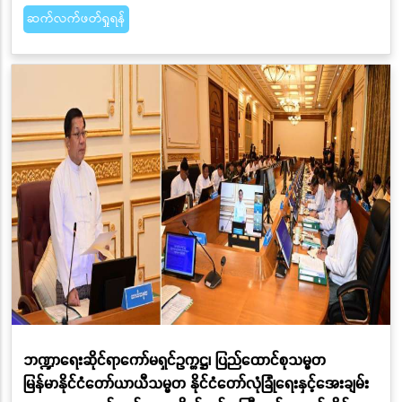
ဆက်လက်ဖတ်ရှုရန်
ဘဏ္ဍာရေးဆိုင်ရာကော်မရှင်ဥက္ကဋ္ဌ၊ ပြည်ထောင်စုသမ္မတ
မြန်မာနိုင်ငံတော်ယာယီသမ္မတ နိုင်ငံတော်လုံခြုံရေးနှင့်အေးချမ်း