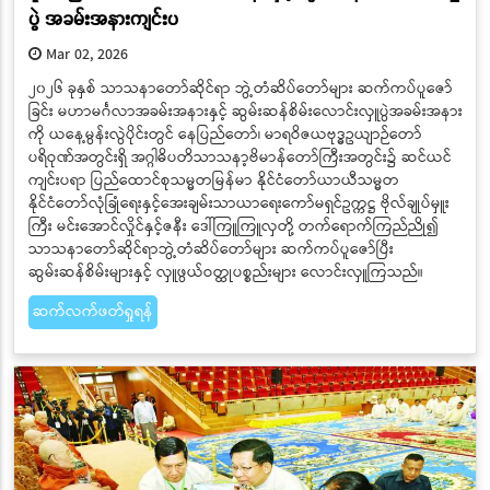
ပွဲ အခမ်းအနားကျင်းပ
Mar 02, 2026
၂၀၂၆ ခုနှစ် သာသနာတော်ဆိုင်ရာ ဘွဲ့တံဆိပ်တော်များ ဆက်ကပ်ပူဇော်
ခြင်း မဟာမင်္ဂလာအခမ်းအနားနှင့် ဆွမ်းဆန်စိမ်းလောင်းလှူပွဲအခမ်းအနား
ကို ယနေ့မွန်းလွဲပိုင်းတွင် နေပြည်တော်၊ မာရဝိဇယဗုဒ္ဓဥယျာဉ်တော်
ပရိဝုဏ်အတွင်းရှိ အဂ္ဂါဓိပတိသာသနာ့ဗိမာန်တော်ကြီးအတွင်း၌ ဆင်ယင်
ကျင်းပရာ ပြည်ထောင်စုသမ္မတမြန်မာ နိုင်ငံတော်ယာယီသမ္မတ
နိုင်ငံတော်လုံခြုံရေးနှင့်အေးချမ်းသာယာရေးကော်မရှင်ဥက္ကဋ္ဌ ဗိုလ်ချုပ်မှူး
ကြီး မင်းအောင်လှိုင်နှင့်ဇနီး ဒေါ်ကြူကြူလှတို့ တက်ရောက်ကြည်ညို၍
သာသနာတော်ဆိုင်ရာဘွဲ့တံဆိပ်တော်များ ဆက်ကပ်ပူဇော်ပြီး
ဆွမ်းဆန်စိမ်းများနှင့် လှူဖွယ်ဝတ္ထုပစ္စည်းများ လောင်းလှူကြသည်။
ဆက်လက်ဖတ်ရှုရန်