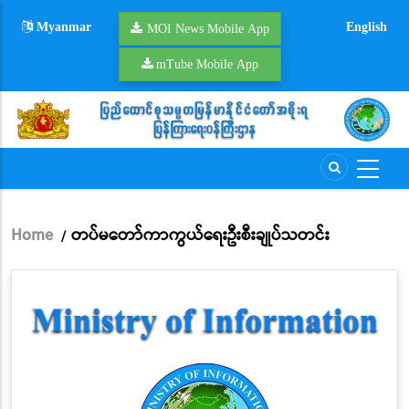
Skip
Myanmar
English
to
MOI News Mobile App
main
mTube Mobile App
content
Home
တပ်မတော်ကာကွယ်ရေးဦးစီးချုပ်သတင်း
/
Breadcrumb