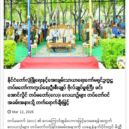
နိုင်ငံတော်လုံခြုံရေးနှင့်အေးချမ်းသာယာရေးကော်မရှင်ဥက္ကဋ္ဌ
တပ်မတော်ကာကွယ်ရေးဦးစီးချုပ် ဗိုလ်ချုပ်မှူးကြီး မင်း
အောင်လှိုင် တပ်မတော်(လေ)၊ လေယာဉ်များ တပ်တော်ဝင်
အခမ်းအနားသို့ တက်ရောက်ချီးမြှင့်
Mar 12, 2026
တပ်မတော် (လေ) ၏ လေကြောင်းစွမ်းပကားမြင့်မားစေရန်အတွက်
လေယာဉ်များ တပ်တော်ဝင်ခြင်းအခမ်းအနားကို ယနေ့နံနက်ပိုင်းတွင် မိတ္ထီ