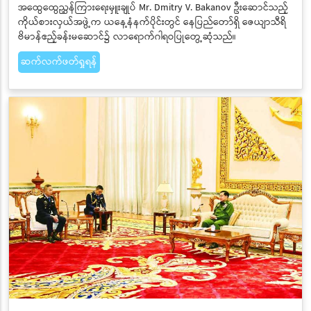
အထွေထွေညွှန်ကြားရေးမှူးချုပ် Mr. Dmitry V. Bakanov ဦးဆောင်သည့်
ကိုယ်စားလှယ်အဖွဲ့က ယနေ့နံနက်ပိုင်းတွင် နေပြည်တော်ရှိ ဇေယျာသီရိ
ဗိမာန်ဧည့်ခန်းမဆောင်၌ လာရောက်ဂါရဝပြုတွေ့ဆုံသည်။
ဆက်လက်ဖတ်ရှုရန်