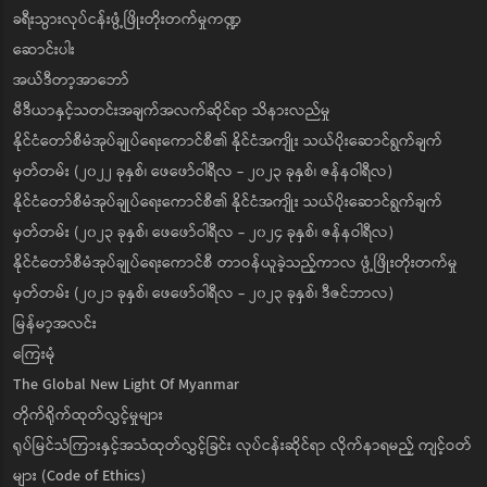
ခရီးသွားလုပ်ငန်းဖွံ့ဖြိုးတိုးတက်မှုကဏ္ဍ
ဆောင်းပါး
အယ်ဒီတာ့အာဘော်
မီဒီယာနှင့်သတင်းအချက်အလက်ဆိုင်ရာ သိနားလည်မှု
နိုင်ငံတော်စီမံအုပ်ချုပ်ရေးကောင်စီ၏ နိုင်ငံအကျိုး သယ်ပိုးဆောင်ရွက်ချက်
မှတ်တမ်း (၂၀၂၂ ခုနှစ်၊ ဖေဖော်ဝါရီလ - ၂၀၂၃ ခုနှစ်၊ ဇန်နဝါရီလ)
နိုင်ငံတော်စီမံအုပ်ချုပ်ရေးကောင်စီ၏ နိုင်ငံအကျိုး သယ်ပိုးဆောင်ရွက်ချက်
မှတ်တမ်း (၂၀၂၃ ခုနှစ်၊ ဖေဖော်ဝါရီလ - ၂၀၂၄ ခုနှစ်၊ ဇန်နဝါရီလ)
နိုင်ငံတော်စီမံအုပ်ချုပ်ရေးကောင်စီ တာဝန်ယူခဲ့သည့်ကာလ ဖွံ့ဖြိုးတိုးတက်မှု
မှတ်တမ်း (၂၀၂၁ ခုနှစ်၊ ဖေဖော်ဝါရီလ - ၂၀၂၃ ခုနှစ်၊ ဒီဇင်ဘာလ)
မြန်မာ့အလင်း
ကြေးမုံ
The Global New Light Of Myanmar
တိုက်ရိုက်ထုတ်လွှင့်မှုများ
ရုပ်မြင်သံကြားနှင့်အသံထုတ်လွှင့်ခြင်း လုပ်ငန်းဆိုင်ရာ လိုက်နာရမည့် ကျင့်ဝတ်
များ (Code of Ethics)