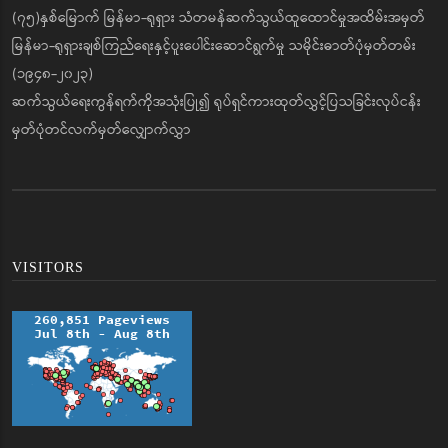
(၇၅)နှစ်မြောက် မြန်မာ-ရုရှား သံတမန်ဆက်သွယ်ထူထောင်မှုအထိမ်းအမှတ်
မြန်မာ-ရုရှားချစ်ကြည်ရေးနှင့်ပူးပေါင်းဆောင်ရွက်မှု သမိုင်းဓာတ်ပုံမှတ်တမ်း
(၁၉၄၈-၂၀၂၃)
ဆက်သွယ်ရေးကွန်ရက်ကိုအသုံးပြု၍ ရုပ်ရှင်ကားထုတ်လွှင့်ပြသခြင်းလုပ်ငန်း
မှတ်ပုံတင်လက်မှတ်လျှောက်လွှာ
VISITORS