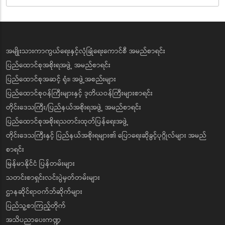
အမျိုးသားကာကွယ်ရေးနှင့်လုံခြုံရေးကောင်စီ အမည်စာရင်း
ပြည်ထောင်စုအစိုးရအဖွဲ့ အမည်စာရင်း
ပြည်ထောင်စုအဆင့် ရုံး၊ အဖွဲ့အစည်းများ
ပြည်ထောင်စုဝန်ကြီးများနှင့် ဒုတိယဝန်ကြီးများစာရင်း
တိုင်းဒေသကြီး/ပြည်နယ်အစိုးရအဖွဲ့ အမည်စာရင်း
ပြည်ထောင်စုအစိုးရသတင်းထုတ်ပြန်ရေးအဖွဲ့
တိုင်းဒေသကြီးနှင့် ပြည်နယ်အစိုးရများ၏ ပြောရေးဆိုခွင့်ပုဂ္ဂိုလ်များ အမည်
စာရင်း
မြန်မာနိုင်ငံ ပြန်တမ်းများ
သတင်းစာရှင်းလင်းပွဲမှတ်တမ်းများ
ဌာနဆိုင်ရာဝက်ဘ်ဆိုက်များ
ပြည်သူ့စာကြည့်တိုက်
အသိပညာပေးကဏ္ဍ