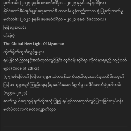
မှတ်တမ်း (၂၀၂၃ ခုနှစ်၊ ဖေဖော်ဝါရီလ - ၂၀၂၄ ခုနှစ်၊ ဇန်နဝါရီလ)
နိုင်ငံတော်စီမံအုပ်ချုပ်ရေးကောင်စီ တာဝန်ယူခဲ့သည့်ကာလ ဖွံ့ဖြိုးတိုးတက်မှု
မှတ်တမ်း (၂၀၂၁ ခုနှစ်၊ ဖေဖော်ဝါရီလ - ၂၀၂၃ ခုနှစ်၊ ဒီဇင်ဘာလ)
မြန်မာ့အလင်း
ကြေးမုံ
The Global New Light Of Myanmar
တိုက်ရိုက်ထုတ်လွှင့်မှုများ
ရုပ်မြင်သံကြားနှင့်အသံထုတ်လွှင့်ခြင်း လုပ်ငန်းဆိုင်ရာ လိုက်နာရမည့် ကျင့်ဝတ်
များ (Code of Ethics)
(၇၅)နှစ်မြောက် မြန်မာ-ရုရှား သံတမန်ဆက်သွယ်ထူထောင်မှုအထိမ်းအမှတ်
မြန်မာ-ရုရှားချစ်ကြည်ရေးနှင့်ပူးပေါင်းဆောင်ရွက်မှု သမိုင်းဓာတ်ပုံမှတ်တမ်း
(၁၉၄၈-၂၀၂၃)
ဆက်သွယ်ရေးကွန်ရက်ကိုအသုံးပြု၍ ရုပ်ရှင်ကားထုတ်လွှင့်ပြသခြင်းလုပ်ငန်း
မှတ်ပုံတင်လက်မှတ်လျှောက်လွှာ