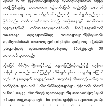
သို့သော် လက်ရှိ မြန်မာ့စိုက်ပျိုးရေးကဏ္ဍ လိုအပ်ချက်များအရနှင့် ရေရှည်
အကျိုးဖြစ်ထွန်းမှု အလားအလာ၊ စဉ်ဆက်မပြတ် တည်တံ့ပြီး အနာဂတ်
အလားအလာများအရ ဆောင်ရွက်သင့်သည်များကို ဆောင်ရွက်ရမည်ဟုသာ
မြင်ပါသည်။ လယ်ယာလုပ်သားရှားပါးသည့် အခြေအနေတွင် အလုပ်သမား
ကုန်ကျစရိတ်နှင့် လုပ်အားခလျှော့ချလာနိုင်မည့်၊ စိုက်ပျိုးရေရှားပါးသည့်
အခြေအနေ၌ ရေကိုချွေတာနိုင်မည့် အားသာချက်များကိုမြင်ရပါသည်။
မြေဆီလွှာပါဝင်မှုနှင့် အာဟာရကိုတွက်ချက်နိုင်ခြင်း၊ ရာသီဥတုကို ခန့်မှန်းနိုင်
ခြင်းများကြောင့် သွင်းအားစုအရင်းအမြစ်များကို စီမံခန့်ခွဲရာတွင် ပိုမို
အားကောင်းသွားစေမည်။
ထို့အပြင် မိမိတို့လက်ရှိနေထိုင်သည့် ကမ္ဘာမြေကြီးကိုလည်းပို၍ ကျန်းမာ
သန်စွမ်းသွားစေမည်။ စောင့်ကြည့်နှင့် ထိန်းချုပ်စနစ်အားသာချက်များကြောင့်
လည်း သီးနှံဆုံးရှုံးမှုကို လျော့နည်းစေပြီး အထွက်နှုန်းတိုးစေသည့် မက်လုံးက
လက်ရှိလိုအပ်ချက်များကို ဖြည့်ဆည်းနိုင်မည့်အချက်များပင်ဖြစ်သည်။ သို့သော်
AI စိုက်ပျိုးရေးနှင့်ပတ်သက်သည့် သုတေသနများကိုမူ ဆက်လက်ပြုလုပ်ရမည်
ဖြစ်သည်။ အချို့နေရာများတွင် Pilot project များဖြင့် အစပျိုးထားသင့်သည်။