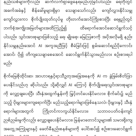
နည်းသစ်များကိုလည်း ဆက်လက်ရှာဖွေနေရမည်ဟုမြင်ပါသည်။ ရေတိုတွင်
အခက်အခဲနှင့် စိန်ခေါ်မှုများရှိမှာ သေချာသော်လည်း ကျော်လွှားနိုင်သမျှ
ကျော်လွှားကာ စိုက်ပျိုးထုတ်လုပ်မှု တိုးတက်အောင်ကြိုးစားပြီး ရေရှည်တွင်
ဘက်စုံအကျိုးအမြတ်များအထိကြည့်၍ ထိရောက်အောင်ဆောင်ရွက်သင့်
ပါသည်။ သွင်းအားစုများဖြစ်သည့် ရေ၊ မျိုးစေ့၊ မြေသြဇာကို အပိုအလိုမရှိ နည်း
နိုင်သမျှနည်းအောင် AI အကူအညီဖြင့် စီမံခြင်းဖြင့် စွမ်းဆောင်ရည်ပိုကောင်း
အောင်၊ ပို၍ တိကျသေချာစေအောင် ဆောင်ရွက်နိုင်သွားမည်လား စဉ်းစားရပါ
မည်။
စိုက်မြေစိုထိုင်းဆ၊ အာဟာရနှင့်ရာသီဥတုအခြေအနေကို AI က ခွဲခြမ်းစိတ်ဖြာ
ပေးနိုင်သည်ဟု ဆိုပါသည်။ သို့ဆိုလျှင် AI ကြောင့် စိုက်ပျိုးရေးသွင်းအားစုများ
ကို လျှော့ချပေးပြီး သီးနှံအထွက်နှုန်းကို မြှင့်တင်ပေးနိုင်မလား၊ စိုက်ခင်း၌ မည်
သည့် ပိုးမွှားများကျရောက်ပြီး မည်သည့်ရောဂါများဖြစ်နေသလဲ၊ ပိုးမွှားနှင့် သီးနှံ
ရောဂါများအတွက် ကြိုတင်ကာကွယ်နိုင်မလား၊ သဘာဝပတ်ဝန်းကျင်
ညစ်ညမ်းမှုကိုလည်း လျှော့ချပေးနိုင်မလား၊ မြန်မာတောင်သူများ၏ သမားရိုးကျ
အတွေ့အကြုံများနှင့် ခေတ်မီနည်းစနစ်များကို ပေါင်းစပ်၍ စဉ်းစားဆောင်ရွက်