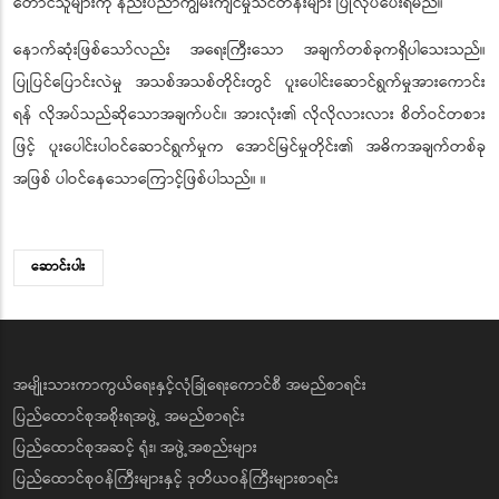
တောင်သူများကို နည်းပညာကျွမ်းကျင်မှုသင်တန်းများ ပြုလုပ်ပေးရမည်။
နောက်ဆုံးဖြစ်သော်လည်း အရေးကြီးသော အချက်တစ်ခုကရှိပါသေးသည်။
ပြုပြင်ပြောင်းလဲမှု အသစ်အသစ်တိုင်းတွင် ပူးပေါင်းဆောင်ရွက်မှုအားကောင်း
ရန် လိုအပ်သည်ဆိုသောအချက်ပင်။ အားလုံး၏ လိုလိုလားလား စိတ်ဝင်တစား
ဖြင့် ပူးပေါင်းပါဝင်ဆောင်ရွက်မှုက အောင်မြင်မှုတိုင်း၏ အဓိကအချက်တစ်ခု
အဖြစ် ပါဝင်နေသောကြောင့်ဖြစ်ပါသည်။ ။
ဆောင်းပါး
အမျိုးသားကာကွယ်ရေးနှင့်လုံခြုံရေးကောင်စီ အမည်စာရင်း
ပြည်ထောင်စုအစိုးရအဖွဲ့ အမည်စာရင်း
ပြည်ထောင်စုအဆင့် ရုံး၊ အဖွဲ့အစည်းများ
ပြည်ထောင်စုဝန်ကြီးများနှင့် ဒုတိယဝန်ကြီးများစာရင်း