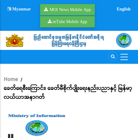
Skip
Myanmar
English
to
MOI News Mobile App
main
mTube Mobile App
content
Home
/
Breadcrumb
ခေတ်ရေစီးကြောင်း၊ ခေတ်မီစိုက်ပျိုးရေးနည်းပညာနှင့် မြန်မာ့
လယ်ယာအနာဂတ်