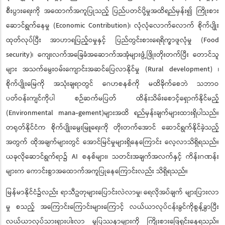
စီးပွားရေးကို အထောက်အကူပြုသည့် ပြည်ပတင်ပို့မှုအထိရည်မှန်း၍ ကြိုးစား
ဆောင်ရွက်နေမှု (Economic Contribution)၊ လုံလုံလောက်လောက် စိုက်ပျိုး
ထုတ်လုပ်ပြီး အာဟာရပြည့်ဝမှုနှင့် ပြည်တွင်းစားရေရိက္ခာဖူလုံမှု (Food
security)၊ ကျေးလက်အခြေခံအဆောက်အအုံများဖွံ့ဖြိုးတိုးတက်ပြီး တောင်သူ
များ အသက်မွေးဝမ်းကျောင်းအဆင်ပြေလာနိုင်မှု (Rural development) ၊
စိုက်ပျိုးမြေကို အသုံးချရာတွင် ဂေဟစနစ်ကို မထိခိုက်စေဘဲ သဘာဝ
ပတ်ဝန်းကျင်ကိုပါ စဉ်ဆက်မပြတ် ထိန်းသိမ်းစောင့်ရှောက်နိုင်မည့်
(Environmental mana-gement)များအထိ ရည်မှန်းချက်များထားရှိပါသည်။
တရုတ်နိုင်ငံက စိုက်ပျိုးမွေးမြူရေးကို တိုးတက်အောင် ဆောင်ရွက်နိုင်ခဲ့သည့်
အတွက် ထိုအချက်များတွင် အောင်မြင်မှုများရှိနေကြောင်း လေ့လာသိရှိရသည်။
ယခုလိုဆောင်ရွက်ရာ၌ AI စနစ်များ၊ သတင်းအချက်အလက်နှင့် ကိန်းဂဏန်း
များက ကောင်းစွာအထောက်အကူပြုနေကြောင်းလည်း သိရှိရသည်။
မြန်မာနိုင်ငံ၌လည်း ရာသီဥတုများပြောင်းလဲလာမှု၊ ရေလိုအပ်ချက် များပြားလာ
မှု စသည့် အကြောင်းကြောင်းများကြောင့် လယ်ယာလုပ်ငန်းခွင်ကိုစွန့်ခွာပြီး
လယ်ယာလုပ်သားရှားပါးလာ မှုပြဿနာများကို ကြိုးစားဖြေရှင်းနေရသည်။