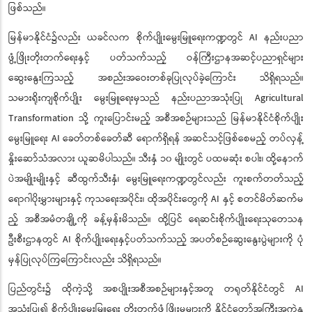
ဖြစ်သည်။
မြန်မာနိုင်ငံ၌လည်း ယခင်လက စိုက်ပျိုးမွေးမြူရေးကဏ္ဍတွင် AI နည်းပညာ
ဖွံ့ဖြိုးတိုးတက်ရေးနှင့် ပတ်သက်သည့် ဝန်ကြီးဌာနအဆင့်ပညာရှင်များ
ဆွေးနွေးကြသည့် အစည်းအဝေးတစ်ခုပြုလုပ်ခဲ့ကြောင်း သိရှိရသည်။
သမားရိုးကျစိုက်ပျိုး မွေးမြူရေးမှသည် နည်းပညာအသုံးပြု Agricultural
Transformation သို့ ကူးပြောင်းမည့် အစီအစဉ်များသည် မြန်မာနိုင်ငံစိုက်ပျိုး
မွေးမြူရေး AI ခေတ်တစ်ခေတ်ဆီ ရောက်ရှိရန် အဆင်သင့်ဖြစ်စေမည့် တပ်လှန့်
နှိုးဆော်သံအလား ယူဆမိပါသည်။ သီးနှံ ၁၀ မျိုးတွင် ပထမဆုံး စပါး၊ ထို့နောက်
ပဲအမျိုးမျိုးနှင့် ဆီထွက်သီးနှံ၊ မွေးမြူရေးကဏ္ဍတွင်လည်း ကူးစက်တတ်သည့်
ရောဂါပိုးမွှားများနှင့် ကုသရေးအပိုင်း၊ ထိုအပိုင်းတွေကို AI နှင့် စတင်မိတ်ဆက်မ
ည့် အစီအမံတချို့ကို ခန့်မှန်းမိသည်။ ထို့ပြင် ရေဆင်းစိုက်ပျိုးရေးသုတေသန
ဦးစီးဌာနတွင် AI စိုက်ပျိုးရေးနှင့်ပတ်သက်သည့် အပတ်စဉ်ဆွေးနွေးပွဲများကို ပုံ
မှန်ပြုလုပ်ကြကြောင်းလည်း သိရှိရသည်။
ပြည်တွင်း၌ ထိုကဲ့သို့ အစပျိုးအစီအစဉ်များနှင့်အတူ တရုတ်နိုင်ငံတွင် AI
အသုံးပြု၍ စိုက်ပျိုးမွေးမြူရေး တိုးတက်ဖွံ့ဖြိုးမှုများကို နိုင်ငံတော်အကြီးအကဲနှ