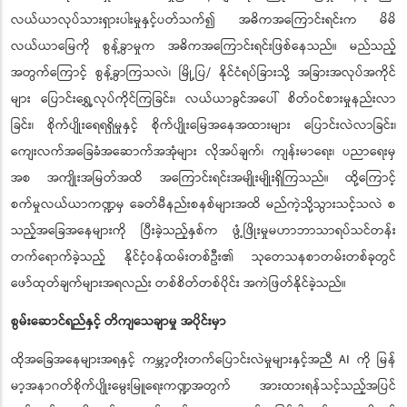
လယ်ယာလုပ်သားရှားပါးမှုနှင့်ပတ်သက်၍ အဓိကအကြောင်းရင်းက မိမိ
လယ်ယာမြေကို စွန့်ခွာမှုက အဓိကအကြောင်းရင်းဖြစ်နေသည်။ မည်သည့်
အတွက်ကြောင့် စွန့်ခွာကြသလဲ၊ မြို့ပြ/ နိုင်ငံရပ်ခြားသို့ အခြားအလုပ်အကိုင်
များ ပြောင်းရွှေ့လုပ်ကိုင်ကြခြင်း၊ လယ်ယာခွင်အပေါ် စိတ်ဝင်စားမှုနည်းလာ
ခြင်း၊ စိုက်ပျိုးရေရရှိမှုနှင့် စိုက်ပျိုးမြေအနေအထားများ ပြောင်းလဲလာခြင်း၊
ကျေးလက်အခြေခံအဆောက်အအုံများ လိုအပ်ချက်၊ ကျန်းမာရေး၊ ပညာရေးမှ
အစ အကျိုးအမြတ်အထိ အကြောင်းရင်းအမျိုးမျိုးရှိကြသည်။ ထို့ကြောင့်
စက်မှုလယ်ယာကဏ္ဍမှ ခေတ်မီနည်းစနစ်များအထိ မည်ကဲ့သို့သွားသင့်သလဲ စ
သည့်အခြေအနေများကို ပြီးခဲ့သည့်နှစ်က ဖွံ့ဖြိုးမှုမဟာဘာသာရပ်သင်တန်း
တက်ရောက်ခဲ့သည့် နိုင်ငံ့ဝန်ထမ်းတစ်ဦး၏ သုတေသနစာတမ်းတစ်ခုတွင်
ဖော်ထုတ်ချက်များအရလည်း တစ်စိတ်တစ်ပိုင်း အကဲဖြတ်နိုင်ခဲ့သည်။
စွမ်းဆောင်ရည်နှင့် တိကျသေချာမှု အပိုင်းမှာ
ထိုအခြေအနေများအရနှင့် ကမ္ဘာ့တိုးတက်ပြောင်းလဲမှုများနှင့်အညီ AI ကို မြန်
မာ့အနာဂတ်စိုက်ပျိုးမွေးမြူရေးကဏ္ဍအတွက် အားထားရန်သင့်သည့်အပြင်