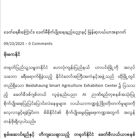
Pause
ခေတ်ရေစီးကြောင်း၊ ခေတ်မီစိုက်ပျိုးရေးနည်းပညာနှင့် မြန်မာ့လယ်ယာအနာဂတ်
09/23/2025
-
0 Comments
မိုးကေနိုင်
တရုတ်ပြည်သူ့သမ္မတနိုင်ငံ ဟေလုံကျန်းပြည်နယ် ဟာပင်းမြို့ကို အလုပ်
သဘော ခရီးရောက်ရှိခဲ့သည့် နိုင်ငံတော်အကြီးအကဲနှင့်အဖွဲ့သည် ထိုမြို့တွင်
တည်ရှိသော Beidahaung Smart Agriculture Exhabition Center ၌ ပြသသ
ည့် ခေတ်မီဒစ်ဂျစ်တယ် လူမဲ့နည်းပညာ AI ဉာဏ်ရည်တုစနစ်အသုံးပြု
စိုက်ပျိုးရေးပြုပြင်ပြောင်းလဲနေမှုများ၊ လယ်ယာကဏ္ဍဖွံ့ဖြိုးတိုးတက်မှုများကို
လေ့လာခွင့်ရခဲ့ခြင်းက မိမိနိုင်ငံ၏ စိုက်ပျိုးမွေးမြူရေးကဏ္ဍအတွက် အလွန်
တန်ဖိုးရှိလှပါသည်။
စွမ်းဆောင်ရည်နှင့် တိကျသေချာသည့် တရုတ်နိုင်ငံ ခေတ်မီလယ်ယာစနစ်