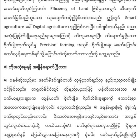
အောင်ထုတ်လုပ်ကြမလဲ။ Efficiency of Land ဖြစ်မှသာလျှင် ထိရောက်
အောင်မြင်မည်ဟူသော ယူဆချက်ကပို၍ခိုင်မာလာသည်။ ဤတွင် Smart
agriculture ခေါ် Digital agriculture ဟူ၍ဖြစ်လာပြီး ဒစ်ဂျစ်တယ်နည်း ပညာ
အသုံးပြုစိုက်ပျိုးရေးနည်းနာများကြောင့် တိကျသေချာပြီး ထိရောက်မှုရှိသော
စိုက်ပျိုးထုတ်လုပ်မှု Precision farming အသွင် စိုက်ပျိုးရေး ခေတ်ပြောင်း
တော်လှန်ရေးတစ်ရပ်သို့ ပြောင်းလဲတိုးတက်လာသည်ကို တွေ့ရသည်။
AI ကိုအသုံးချရန် အချိန်ရောက်ပြီလား
AI စနစ်ဆိုသည်မှာ ခေတ်မီဒစ်ဂျစ်တယ် လူမဲ့ဉာဏ်ရည်တု နည်းပညာတစ်မျိုး
ပင်ဖြစ်သည်။ တရုတ်နိုင်ငံတွင် ထိုနည်းပညာဖြင့် ဖန်တီးထားသော AI
စက်ယန္တရားများက ထွန်ယက်၊ စိုက်ပျိုး၊ ရိတ်သိမ်းမှုများကို ကောင်းစွာ
အထောက်အကူပြုနေကြောင်း လေ့လာသိရှိရသည်။ AI ဒရုန်းများဖြင့် မျိုးကြဲ
ပက်ရာတွင်လည်းကောင်း၊ ပိုးသတ်ဆေးဖျန်းရာတွင်လည်းကောင်း အလွန်
တွင်ကျယ်နေသကဲ့သို့ လယ်ယာသုံးAI စက်ရုပ်များအကူအညီဖြင့် ပိုးမွှား
အန္တရာယ်နှင့် မြေဆီလွှာအခြေအနေများကို စုံစမ်း ဖော်ထုတ်ခွင့်ရရှိနေပြီ