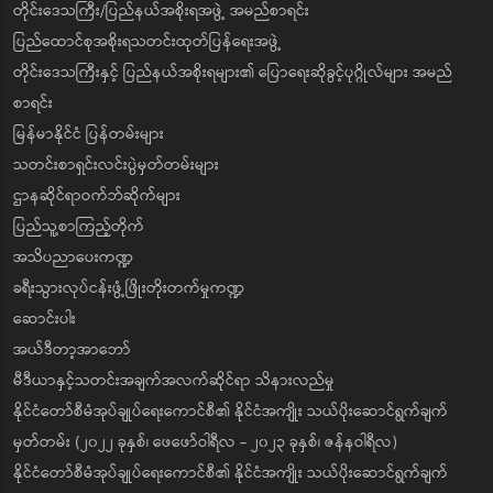
တိုင်းဒေသကြီး/ပြည်နယ်အစိုးရအဖွဲ့ အမည်စာရင်း
ပြည်ထောင်စုအစိုးရသတင်းထုတ်ပြန်ရေးအဖွဲ့
တိုင်းဒေသကြီးနှင့် ပြည်နယ်အစိုးရများ၏ ပြောရေးဆိုခွင့်ပုဂ္ဂိုလ်များ အမည်
စာရင်း
မြန်မာနိုင်ငံ ပြန်တမ်းများ
သတင်းစာရှင်းလင်းပွဲမှတ်တမ်းများ
ဌာနဆိုင်ရာဝက်ဘ်ဆိုက်များ
ပြည်သူ့စာကြည့်တိုက်
အသိပညာပေးကဏ္ဍ
ခရီးသွားလုပ်ငန်းဖွံ့ဖြိုးတိုးတက်မှုကဏ္ဍ
ဆောင်းပါး
အယ်ဒီတာ့အာဘော်
မီဒီယာနှင့်သတင်းအချက်အလက်ဆိုင်ရာ သိနားလည်မှု
နိုင်ငံတော်စီမံအုပ်ချုပ်ရေးကောင်စီ၏ နိုင်ငံအကျိုး သယ်ပိုးဆောင်ရွက်ချက်
မှတ်တမ်း (၂၀၂၂ ခုနှစ်၊ ဖေဖော်ဝါရီလ - ၂၀၂၃ ခုနှစ်၊ ဇန်နဝါရီလ)
နိုင်ငံတော်စီမံအုပ်ချုပ်ရေးကောင်စီ၏ နိုင်ငံအကျိုး သယ်ပိုးဆောင်ရွက်ချက်