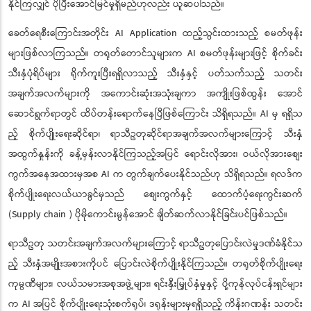
နိုင်ကြလျှင် ပိုပြီးအောင်မြင်မှုရှိမည်ဟုလည်း ယူဆပါသည်။
ခေတ်ရေစီးကြောင်းအတိုင်း AI Application ထည့်သွင်းထားသည့် စမတ်ဖုန်း
များဖြစ်လာကြသည်။ တရုတ်တောင်သူများက AI စမတ်ဖုန်းများဖြင့် စိုက်ခင်း
သီးနှံပုံရိပ်များ ရိုက်ကူးပြီးရရှိလာသည့် သီးနှံနှင့် ပတ်သက်သည့် သတင်း
အချက်အလက်များကို အကောင်းဆုံးအသုံးချကာ အကျိုးဖြစ်ထွန်း အောင်
ဆောင်ရွက်ရာတွင် ထိပ်တန်းရောက်နေပြီဖြစ်ကြောင်း သိရှိရသည်။ AI မှ ရရှိသ
ည့် စိုက်ပျိုးရေးဆိုင်ရာ၊ ရာသီဥတုဆိုင်ရာအချက်အလက်များကြောင့် သီးနှံ
အထွက်နှုန်းကို ခန့်မှန်းလာနိုင်ကြသည့်အပြင် ရောင်းလိုအား၊ ဝယ်လိုအားစျေး
ကွက်အနေအထားမှအစ AI က တွက်ချက်ပေးနိုင်သည်ဟု သိရှိရသည်။ ရလဒ်က
စိုက်ပျိုးရေးလယ်ယာခွင်မှသည် စျေးကွက်နှင့် ထောက်ပံ့ရေးကွင်းဆက်
(Supply chain ) ပိုမိုကောင်းမွန်အောင် ချိတ်ဆက်လာနိုင်ခြင်းပင်ဖြစ်သည်။
ရာသီဥတု သတင်းအချက်အလက်များကြောင့် ရာသီဥတုပြောင်းလဲမှုဒဏ်ခံနိုင်သ
ည့် သီးနှံအမျိုးအစားကိုပင် ပြောင်းလဲစိုက်ပျိုးနိုင်ကြသည်။ တရုတ်စိုက်ပျိုးရေး
ကုမ္ပဏီများ၊ လယ်သမားအစုအဖွဲ့များ၊ ရင်းနှီးမြှုပ်နှံမှုနှင့် ပို့ကုန်လုပ်ငန်းရှင်များ
က AI အပြင် စိုက်ပျိုးရေးသုံးစက်ရုပ်၊ ဒရုန်းများမှရရှိသည့် ကိန်းဂဏန်း သတင်း