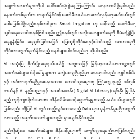
အချက်အလက်များကိုပါ ပေါင်းစပ်သုံးစွဲနေကြကြောင်း လေ့လာသိရှိရပါသည်။
နောက်တစ်ချက်က တရုတ်နိုင်ငံ၏ ခေတ်မီလယ်ယာတော်လှန်ရေးမော်ဒယ်တွင်
မပါမဖြစ်ပါရှိသည့်စနစ်တစ်ခုက Smart Irrigation ဟု ခေါ်သည့် ခေတ်မီရေ
သွင်းရေလောင်းစနစ်ဖြစ်သည်။ ဤစနစ်တွင် အလိုအလျောက်ရေကို စီမံခန့်ခွဲပြီး
ရေဖျန်းခြင်း၊ ရေသွင်းခြင်းအပြင် မြေထုစိုထိုင်းဆနှင့်ပါဝင်သည့် အာဟာရကို
တိုင်းတာတွက်ချက်နိုင်သည့် စနစ်များပါဝင်သည်ဟု ဆိုပါသည်။
AI အသုံးပြု စိုက်ပျိုးရေးနယ်ပယ်၌ အထူးသဖြင့် မြန်မာ့လယ်ယာကဏ္ဍတွင်
အခက်အခဲများ၊ စိန်ခေါ်မှုများက မလွဲမသွေရှိမည်မှာ သေချာပါသည်။ လျှပ်စစ်မီး
နှင့် အင်တာနက်ရရှိမှုအနေအထား၊ တောင်သူအများစု ကြုံတွေ့ရမည့် ဒစ်ဂျစ်
တယ်နှင့် AI နည်းပညာနှင့် အသစ်အဆန်း( Digital AI Literacy)၊ ရင်းနှီး မြှုပ်နှံ
မည့် ကုန်ကျစရိတ်ပမာဏ၊ ထိန်းသိမ်းစောင့်ရှောက်ရမှုစသည့် နယ်ပယ်များတွင်
ဖြစ်သည်။ ထို့ပြင် AI တွင် ထည့်သွင်းထားသည့် Data များ မှန်ကန်မှုမရှိကထွက်
လာသည့် အချက်အလက်များလည်း မှားယွင်းနိုင်သည်။
မည်သို့ဆိုစေ အခက်အခဲများ၊ စိန်ခေါ်မှုများကို ကျော်လွှားရမည်သာဖြစ်သည်။