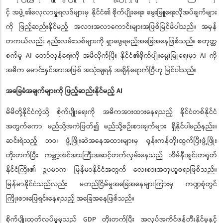
င့် အဖွဲ့၏လေ့လာမှုရလဒ်များမှ နိုင်ငံ၏ စိုက်ပျိုးရေး၊ မွေးမြူရေးလိုအပ်ချက်များ
ကို ဖြည့်ဆည်းနိုင်မည့် အလားအလာကောင်းများအဖြစ်မြင်မိပါသည်။ အမှန်
တကယ်လည်း နည်းလမ်းသစ်များကို ရှာဖွေရမည့်အခြေအနေဖြစ်သည်။ စတုတ္ထ
စက်မှု AI တော်လှန်ရေးကို အမီလိုက်ပြီး နိုင်ငံ၏စိုက်ပျိုးမွေးမြူရေးမှာ AI ကို
အဓိက မောင်းနှင်အားအဖြစ် အသုံးချရန် အချိန်ရောက်ပြီဟု မြင်ပါသည်။
အခြေခံအချက်များကို ဖြည့်ဆည်းနိုင်မည့် AI
မိမိတို့နိုင်ငံကဲ့သို့ စိုက်ပျိုးရေးကို အဓိကအားထားနေရသည့် နိုင်ငံတစ်နိုင်ငံ
အတွက်ကော မည်သို့အကဲဖြတ်၍ မည်သို့စဉ်းစားချက်များ ရှိနိုင်ပါမည်နည်း။
ဆင်းရဲသည့် ဘဝ၊ ဖွံ့ဖြိုးဆဲအနေအထားများမှ ရုန်းကန်တိုးထွက်ပြီးဖွံ့ဖြိုး
တိုးတက်ပြီး ကမ္ဘာ့အင်အားကြီးအဆင့်တက်လှမ်းနေသည့် အိမ်နီးချင်းတရုတ်
နိုင်ငံကြီး၏ ဥပမာက မြန်မာနိုင်ငံအတွက် လေးစားအတုယူစရာဖြစ်သည်။
မြန်မာနိုင်ငံသည်လည်း မတည်ငြိမ်မှုအခြေအနေများကြားမှ ကဏ္ဍစုံတွင်
ကြိုးစားဖြေရှင်းနေရသည့် အခြေအနေဖြစ်သည်။
စိုက်ပျိုးထုတ်လုပ်မှုမှသည် GDP တိုးတက်ပြီး အလုပ်အကိုင်ဖန်တီးနိုင်မှုနှင့်