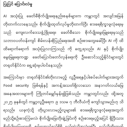
ပြုပြင် ပြောင်းလဲမှု
AI အသုံးပြု ခေတ်မီစိုက်ပျိုးရေးနည်းစနစ်များက ကမ္ဘာတွင် အလျင်အမြန်
တိုးတက်လာနေသည်။ စိုက်ပျိုးထုတ်လုပ်မှုတိုးတက်ပြီး စားရေရိက္ခာဖူလုံရေးမှ
သည် ကျေးလက်ဒေသဖွံ့ဖြိုးရေး၊ ခေတ်မီသော စိုက်ပျိုးမွေးမြူရေးမှသည်
သဘာဝပတ်ဝန်းကျင် စိမ်းလန်းစိုပြည်ရေးအထိ စဉ်းစားတွေးခေါ်ပြီး AI ကို ထိ
ထိရောက်ရောက် အသုံးပြုလာကြသည် ကို တွေ့ရသည်။ AI နှင့် စိုက်ပျိုး
မွေးမြူရေးကဏ္ဍ ခေတ်ပြောင်းတော်လှန်ရေးကို ဦးဆောင်သည့်နိုင်ငံများတွင်
တရုတ်နိုင်ငံက ရှေ့ဆုံးမှပါဝင်နေသည်။
အကြောင်းမှာ တရုတ်နိုင်ငံ၏တိုးလာမည့် လူဦးရေနှင့်ပါးစပ်ပေါက်များအတွက်
Food security ဖြစ်ရန်နှင့် အကန့်အသတ်ရှိလာသော အနာဂတ်လယ်မြေ
အနေအထားများကို ကြိုတင်မျှော်မှန်း၍ဖြစ်သည်။ ကမ္ဘာတွင်လည်း ထို့အတူ
၂၀၂၅ ခုနှစ်တွင် ကမ္ဘာ့လူဦးရေက ၉ ဒသမ ၇ ဘီလီယံကို ကျော်သွားမည်ဟု သိ
ရသည်။ ယခုကဲ့သို့ တိုးပွားလာမည့်လူများ၏ စားရေရိက္ခာဖူလုံရေးအတွက်
မည်သို့စဉ်းစားကြမလဲ၊ စိုက်ပျိုးမြေတိုးချဲ့ခြင်းကို စဉ်းစားရမည့်အပြင် ရှိပြီးသား
စိုက်ပျိုးမြေများကို စွမ်းဆောင်ရည်ရှိရှိ မည်ကဲ့သို့အသုံးချပြီး မည်သို့တိုးတက်