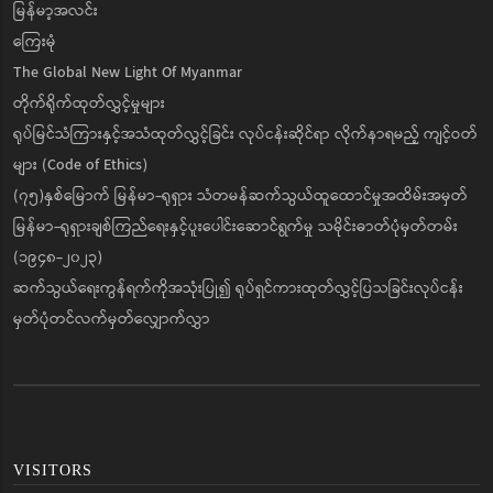
မြန်မာ့အလင်း
ကြေးမုံ
The Global New Light Of Myanmar
တိုက်ရိုက်ထုတ်လွှင့်မှုများ
ရုပ်မြင်သံကြားနှင့်အသံထုတ်လွှင့်ခြင်း လုပ်ငန်းဆိုင်ရာ လိုက်နာရမည့် ကျင့်ဝတ်
များ (Code of Ethics)
(၇၅)နှစ်မြောက် မြန်မာ-ရုရှား သံတမန်ဆက်သွယ်ထူထောင်မှုအထိမ်းအမှတ်
မြန်မာ-ရုရှားချစ်ကြည်ရေးနှင့်ပူးပေါင်းဆောင်ရွက်မှု သမိုင်းဓာတ်ပုံမှတ်တမ်း
(၁၉၄၈-၂၀၂၃)
ဆက်သွယ်ရေးကွန်ရက်ကိုအသုံးပြု၍ ရုပ်ရှင်ကားထုတ်လွှင့်ပြသခြင်းလုပ်ငန်း
မှတ်ပုံတင်လက်မှတ်လျှောက်လွှာ
VISITORS