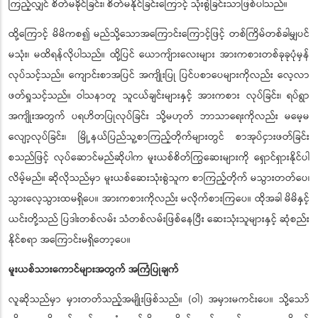
ကြည့်လျှင် စိတ်မခိုင်ခြင်း၊ စိတ်မနိုင်ခြင်းကြောင့် သုံးစွဲခြင်းသာဖြစ်ပါသည်။
ထို့ကြောင့် မိမိကစ၍ မည်သို့သောအကြောင်းကြောင့်ဖြင့် တစ်ကြိမ်တစ်ခါမျှပင်
မသုံး၊ မထိရန်လိုပါသည်။ ထို့ပြင် ယောကျ်ားလေးများ အားကစားတစ်ခုခုပုံမှန်
လုပ်သင့်သည်။ ကျောင်းစာအပြင် အကျိုးပြု ပြင်ပစာပေများကိုလည်း လေ့လာ
ဖတ်ရှုသင့်သည်။ ဝါသနာတူ သူငယ်ချင်းများနှင့် အားကစား လုပ်ခြင်း၊ ရပ်ရွာ
အကျိုးအတွက် ပရဟိတပြုလုပ်ခြင်း သို့မဟုတ် ဘာသာရေးကိုလည်း မမေ့မ
လျော့လုပ်ခြင်း၊ မြို့နယ်ပြည်သူ့စာကြည့်တိုက်များတွင် စာအုပ်ငှားဖတ်ခြင်း
စသည်ဖြင့် လုပ်ဆောင်မည်ဆိုပါက မူးယစ်စိတ်ကြွဆေးများကို ရှောင်ရှားနိုင်ပါ
လိမ့်မည်။ ဆိုလိုသည်မှာ မူးယစ်ဆေးသုံးစွဲသူက စာကြည့်တိုက် မသွားတတ်ပေ၊
သွားလေ့သွားထမရှိပေ။ အားကစားကိုလည်း မလိုက်စားကြပေ။ ထိုအခါ မိမိနှင့်
ယင်းတို့သည် ပြဒါးတစ်လမ်း သံတစ်လမ်းဖြစ်နေပြီး ဆေးသုံးသူများနှင့် ဆုံစည်း
နိုင်စရာ အကြောင်းမရှိတော့ပေ။
မူးယစ်သားကောင်များအတွက် အကြံပြုချက်
လူဆိုသည်မှာ မှားတတ်သည့်အမျိုးဖြစ်သည်။ (ဝါ) အမှားမကင်းပေ။ သို့သော်