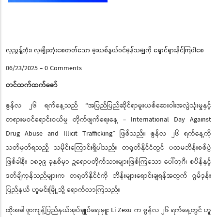
Pause
လူညွန့်တုံး၊ လူမျိုးတုံးစေတတ်သော မူးယစ်နွယ်ဝင်မှန်သမျှကို ရှောင်ရှားနိုင်ကြပါစေ
06/23/2025
-
0 Comments
တင်ထက်ထက်ဇော်
ဇွန်လ ၂၆ ရက်နေ့သည် “အပြည်ပြည်ဆိုင်ရာမူးယစ်ဆေးဝါးအလွဲသုံးမှုနှင့်
တရားမဝင်ရောင်းဝယ်မှု တိုက်ဖျက်ရေးနေ့ - International Day Against
Drug Abuse and Illicit Trafficking” ဖြစ်သည်။ ဇွန်လ ၂၆ ရက်နေ့ကို
သတ်မှတ်ရသည့် သမိုင်းကြောင်းရှိပါသည်။ တရုတ်နိုင်ငံတွင် ပထမဘိန်းစစ်ပွဲ
ဖြစ်ခါနီး ၁၈၃၉ ခုနှစ်မှာ ဥရောပတိုက်သားများဖြစ်ကြသော ပေါ်တူဂီ၊ စပိန်နှင့်
ဒတ်ချ်ကုန်သည်များက တရုတ်နိုင်ငံကို ဘိန်းများရောင်းချရန်အတွက် ဂွမ်ဒုန်း
ပြည်နယ် ဟူမင်းမြို့သို့ ရောက်လာကြသည်။
ထိုအခါ ဖူးကျန့်ပြည်နယ်အုပ်ချုပ်ရေးမှူး Li Zexu က ဇွန်လ ၂၆ ရက်နေ့တွင် ဟူ