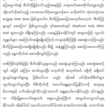
ပြေပျောက်ရန် စိတ်ကိုမြှင့်တင်သည့်အနေဖြင့် တရားဝင်ဆေးတိုက်ကျွေးသည်။
သို့သော်လိုအပ်သည့် ပမာဏထက်ပိုမကျွေးသင့်ပေ။ မလိုအပ်ဘဲ လုံးဝ(လုံးဝ)မ
ကျွေးရ။ Over dose ဖြစ်သွားပါက စိတ်ကြွဆေးပြားမဟုတ်တော့ဘဲ “စိတ်ကြွ
ရူးသွပ် ဆေးပြား
ဖြစ်သွားသည်။ ၎င်းဆေးထဲတွင် Sluphuric Acid, Nitric
”
Acid များလည်း ပါရှိနေကြသည်။ ယနေ့မြန်မာနိုင်ငံတွင် အထူးသဖြင့် လူငယ်၊
လူရွယ်များ အကြောင်းအမျိုးမျိုးကြောင့်
တလွဲသုံးမိကြပြီး ဆေးစွဲလာကြသည်။
စိတ်ကြွဆေးပြားအမျိုးမျိုးရှိသည်။ မီးရှို့ အနံ့ရှူကြသည်။ ဆေးပြားသောက်ကြ
သည်။ ခန္ဓာကိုယ်ထဲ ဆေးထိုးသွင်းကြသည်။
တစ်ကြိမ်သုံးမိရုံဖြင့် စိတ်မခိုင်သူများသည် ဆေးစွဲသွားကြသည်။ ဆေးစွဲအဆင့်
တွင် အမြင် အကြား ဝေဝါးသွားပြီး မဟုတ်ကို အဟုတ်ထင်၊ မရှိကို အရှိထင်
ရူးသွပ်ချောက်ချားမှု ဖြစ်ပေါ်လာ သည်။ ထိုအခါ ပင်ကိုအသိစိတ်များ
ကွယ်ပျောက်သွားပြီး မိမိကိုယ်ကို အသက်အန္တရာယ်ပြုနိုင်သလို အတူနေ
မိသားစုနှင့် ပတ်ဝန်းကျင်ကိုလည်း
အသက် အန္တရာယ်ပေးနိုင်သည်။ ၎င်းပစ္စည်း
က ဘိန်းဖြူလောက်မရှားပါး၊ စျေးလည်းမကြီးဘဲ အလွယ်တကူဝယ်ယူရ
နိုင်သည်။ ထို့ကြောင့် လူငယ်ပညာသင်ကြားဆဲ ကျောင်းသားတချို့
သောက်သုံး