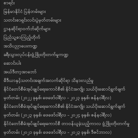
စာရင်း
မြန်မာနိုင်ငံ ပြန်တမ်းများ
သတင်းစာရှင်းလင်းပွဲမှတ်တမ်းများ
ဌာနဆိုင်ရာဝက်ဘ်ဆိုက်များ
ပြည်သူ့စာကြည့်တိုက်
အသိပညာပေးကဏ္ဍ
ခရီးသွားလုပ်ငန်းဖွံ့ဖြိုးတိုးတက်မှုကဏ္ဍ
ဆောင်းပါး
အယ်ဒီတာ့အာဘော်
မီဒီယာနှင့်သတင်းအချက်အလက်ဆိုင်ရာ သိနားလည်မှု
နိုင်ငံတော်စီမံအုပ်ချုပ်ရေးကောင်စီ၏ နိုင်ငံအကျိုး သယ်ပိုးဆောင်ရွက်ချက်
မှတ်တမ်း (၂၀၂၂ ခုနှစ်၊ ဖေဖော်ဝါရီလ - ၂၀၂၃ ခုနှစ်၊ ဇန်နဝါရီလ)
နိုင်ငံတော်စီမံအုပ်ချုပ်ရေးကောင်စီ၏ နိုင်ငံအကျိုး သယ်ပိုးဆောင်ရွက်ချက်
မှတ်တမ်း (၂၀၂၃ ခုနှစ်၊ ဖေဖော်ဝါရီလ - ၂၀၂၄ ခုနှစ်၊ ဇန်နဝါရီလ)
နိုင်ငံတော်စီမံအုပ်ချုပ်ရေးကောင်စီ တာဝန်ယူခဲ့သည့်ကာလ ဖွံ့ဖြိုးတိုးတက်မှု
မှတ်တမ်း (၂၀၂၁ ခုနှစ်၊ ဖေဖော်ဝါရီလ - ၂၀၂၃ ခုနှစ်၊ ဒီဇင်ဘာလ)