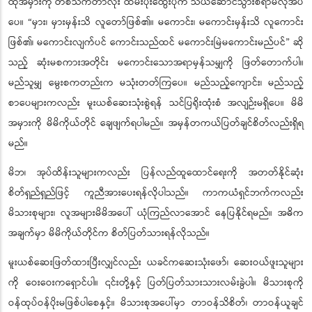
ထိုအမှားကို တစ်သက်တာလုံး ထမ်းပိုးထွေးပိုက် သယ်ဆောင်သွားစရာမလိုအပ်
ပေ။ “မှား၊ မှားမှန်းသိ လူတော်ဖြစ်၏။ မကောင်း၊ မကောင်းမှန်းသိ လူကောင်း
ဖြစ်၏၊ မကောင်းလျက်ပင် ကောင်းသည်ထင် မကောင်းမြဲမကောင်းမည်ပင်” ဆို
သည့် ဆုံးမစကားအတိုင်း မကောင်းသောအရာမှန်သမျှကို ဖြတ်တောက်ပါ။
မည်သူမျှ မွေးစကတည်းက မသုံးတတ်ကြပေ။ မည်သည့်ကျောင်း၊ မည်သည့်
စာပေများကလည်း မူးယစ်ဆေးသုံးစွဲရန် သင်ပြရိုးထုံးစံ အလျဉ်းမရှိပေ။ မိမိ
အမှားကို မိမိကိုယ်တိုင် ချေဖျက်ရပါမည်။ အမှန်တကယ်ပြတ်ချင်စိတ်လည်းရှိရ
မည်။
မိဘ၊ အုပ်ထိန်းသူများကလည်း ပြန်လည်ထူထောင်ရေးကို အတတ်နိုင်ဆုံး
စိတ်ရှည်ရှည်ဖြင့် ကူညီအားပေးရန်လိုပါသည်။ ကာကယံရှင်ဘက်ကလည်း
မိသားစုများ၊ လူအများမိမိအပေါ် ယုံကြည်လာအောင် နေပြနိုင်ရမည်။ အဓိက
အချက်မှာ မိမိကိုယ်တိုင်က စိတ်ပြတ်သားရန်လိုသည်။
မူးယစ်ဆေးဖြတ်ထားပြီးလျှင်လည်း ယခင်ကဆေးသုံးဖော်၊ ဆေးဝယ်ဖူးသူများ
ကို ဝေးဝေးကရှောင်ပါ။ ၎င်းတို့နှင့် ပြတ်ပြတ်သားသားလမ်းခွဲပါ။ မိသားစုကို
ဝန်ထုပ်ဝန်ပိုးမဖြစ်ပါစေနှင့်။ မိသားစုအပေါ်မှာ တာဝန်သိစိတ်၊ တာဝန်ယူချင်