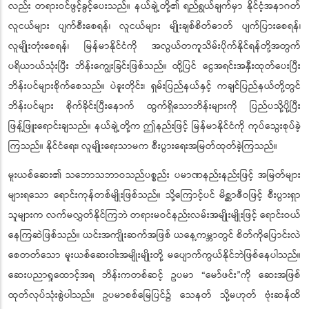
လည်း တရားဝင်ဖွင့်ခွင့်ပေးသည်။ နယ်ချဲ့တို့၏ ရည်ရွယ်ချက်မှာ နိုင်ငံ့အနာဂတ်
လူငယ်များ ပျက်စီးစေရန်၊ လူငယ်များ မျိုးချစ်စိတ်ဓာတ် ပျက်ပြားစေရန်၊
လူမျိုးတုံးစေရန်၊ မြန်မာနိုင်ငံကို အလွယ်တကူသိမ်းပိုက်နိုင်ရန်တို့အတွက်
ပရိယာယ်သုံးပြီး ဘိန်းကျွေးခြင်းဖြစ်သည်။ ထို့ပြင် ငွေအရင်းအနှီးထုတ်ပေးပြီး
ဘိန်းပင်များစိုက်စေသည်။ ပဲခူးတိုင်း၊ ရှမ်းပြည်နယ်နှင့် ကချင်ပြည်နယ်တို့တွင်
ဘိန်းပင်များ စိုက်ခိုင်းပြီးနောက် ထွက်ရှိသောဘိန်းများကို ပြည်ပသို့ပို့ပြီး
ဖြန့်ဖြူးရောင်းချသည်။ နယ်ချဲ့တို့က
ဤနည်းဖြင့် မြန်မာနိုင်ငံကို ကုပ်သွေးစုပ်ခဲ့
ကြသည်။ နိုင်ငံရေး၊ လူမျိုးရေးသာမက စီးပွားရေးအမြတ်ထုတ်ခဲ့ကြသည်။
မူးယစ်ဆေး၏ သဘောသဘာဝသည်ပစ္စည်း ပမာဏနည်းနည်းဖြင့် အမြတ်များ
များရသော ရောင်းကုန်တစ်မျိုးဖြစ်သည်။ သို့ကြောင့်ပင် မိစ္ဆာဇီဝဖြင့် စီးပွားရှာ
သူများက လက်မလွှတ်နိုင်ကြဘဲ တရားမဝင်နည်းလမ်းအမျိုးမျိုးဖြင့် ရောင်းဝယ်
နေကြဆဲဖြစ်သည်။ ယင်းအကျိုးဆက်အဖြစ် ယနေ့ကမ္ဘာတွင် စိတ်ကိုပြောင်းလဲ
စေတတ်သော မူးယစ်ဆေးဝါးအမျိုးမျိုးတို့ မပျောက်ကွယ်နိုင်ဘဲဖြစ်နေပါသည်။
ဆေးပညာရှုထောင့်အရ ဘိန်းကတစ်ဆင့် ဥပမာ “မော်ဖင်း
ကို ဆေးအဖြစ်
”
ထုတ်လုပ်သုံးစွဲပါသည်။ ဥပမာစစ်မြေပြင်၌ သေနတ် သို့မဟုတ် ဗုံးဆန်ထိ