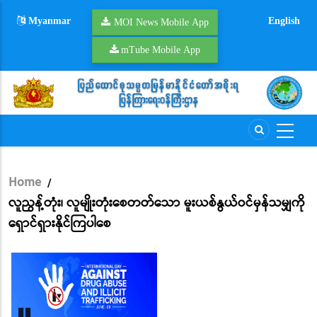
Skip
Myanmar
English
to
MOI News Mobile App
main
mTube Mobile App
content
Home
/
Breadcrumb
လူညွန့်တုံး၊ လူမျိုးတုံးစေတတ်သော မူးယစ်နွယ်ဝင်မှန်သမျှကို
ရှောင်ရှားနိုင်ကြပါစေ