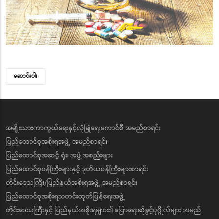
ဆောင်းပါး
အမျိုးသားကာကွယ်ရေးနှင့်လုံခြုံရေးကောင်စီ အမည်စာရင်း
ပြည်ထောင်စုအစိုးရအဖွဲ့ အမည်စာရင်း
ပြည်ထောင်စုအဆင့် ရုံး၊ အဖွဲ့အစည်းများ
ပြည်ထောင်စုဝန်ကြီးများနှင့် ဒုတိယဝန်ကြီးများစာရင်း
တိုင်းဒေသကြီး/ပြည်နယ်အစိုးရအဖွဲ့ အမည်စာရင်း
ပြည်ထောင်စုအစိုးရသတင်းထုတ်ပြန်ရေးအဖွဲ့
တိုင်းဒေသကြီးနှင့် ပြည်နယ်အစိုးရများ၏ ပြောရေးဆိုခွင့်ပုဂ္ဂိုလ်များ အမည်