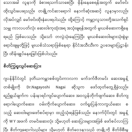
သောအခါ လူနာကို ခံစားရသက်သာစေပြီး မှိန်းနေစေရန်အတွက် မော်ဖင်း
ထိုးသွင်းပေးရသည်။ တချို့ကင်ဆာရောဂါ နောက်ဆုံးအဆင့် လူနာမှာလည်း
လိုအပ်လျှင် မော်ဖင်းထိုးနှံပေးရပါသည်။ ထို့ကြောင့် ကမ္ဘာ့လူသားတို့အသက်ရှင်
သမျှ ကာလပတ်လုံး ဆေးဝါးကုထုံးအရ အသုံးချရန်အတွက် မူးယစ်ဆေးကရှိနေ
ရမည် ဖြစ်ပေသည်။ သို့သော် တလွဲသုံးနေကြပြီး မူးယစ်ဆေးဝါးများသုံးစွဲမှု၊
ရောင်းချမှုတို့ဖြင့် မူးယစ်သံသရာဖြစ်နေရာ နိုင်ငံအသီးသီးက ဥပဒေများပြဋ္ဌာန်း
ပြီး ထိန်းချုပ်နေရခြင်းဖြစ်ပါသည်။
စိတ်ကြွရူးသွပ်ဆေးပြား
ဂျပန်နိုင်ငံတွင် ဒုတိယကမ္ဘာစစ်တွင်းကာလက မက်ဒက်ဖီတမင်း ဆေးအမှုန့်
တစ်မျိုးကို Dr.Nagayoshi Nagai ဆိုသူက ဖော်ထုတ်တွေ့ရှိခဲ့သည်။
ရည်ရွယ်ချက်က ပန်းနာရင်ကျပ်ပျောက်ဆေး၊ အဝလွန်တိုက်ဖျက်ဆေး၊ စိတ်ကျ
ရောဂါပျောက်ဆေး၊ ဝမ်းကိုက်ပျောက်ဆေး၊ ဝက်ရူးပြန်ကာကွယ်ဆေး စ
သည့် ဆေးဝါးများဖော်စပ်ရာမှာ ထည့်သုံးရန်ဖြစ်သည်။ နောက်ပိုင်းတွင် အမှုန့်
ကို W
Y အဖက် တမင်းဆေးလုံး သို့မဟုတ် ဆေးပြားများအဖြစ် ဖော်စပ်လာကြ
ပြီး စိတ်ကျရောဂါသည်များ သို့မဟုတ် စိတ်ဝေဒနာသည် တချို့ကို စိတ်ဖိစီးမှု