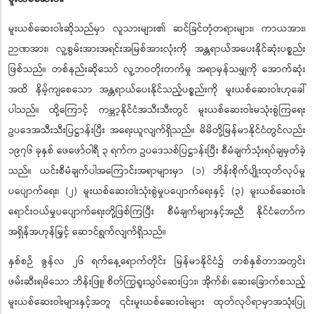
မူးယစ်ဆေးဝါးဆိုသည်မှာ လူသားများ၏ ဆင်ခြင်တုံတရားများ၊ ကာယအား၊
ဉာဏအား၊ လူ့စွမ်းအားအရင်းအမြစ်အားလုံးကို အန္တရာယ်အပေးနိုင်ဆုံးပစ္စည်း
ဖြစ်သည်။ တစ်နည်းဆိုသော် လူ့ဘဝတိုးတက်မှု အရာမှန်သမျှကို အောက်ဆုံး
အထိ နိမ့်ကျစေသော အန္တရာယ်ပေးနိုင်သည့်ပစ္စည်းကို မူးယစ်ဆေးဝါးဟုခေါ်
ပါသည်။ ထို့ကြောင့် ကမ္ဘာ့နိုင်ငံအသီးသီးတွင် မူးယစ်ဆေးဝါးမသုံးစွဲကြရေး
ဥပဒေအသီးသီးပြဋ္ဌာန်းပြီး အရေးယူလျက်ရှိသည်။ မိမိတို့မြန်မာနိုင်ငံတွင်လည်း
၁၉၇၆ ခုနှစ် ဖေဖော်ဝါရီ ၃ ရက်က ဥပဒေသစ်ပြဋ္ဌာန်းပြီး စီမံချက်သုံးရပ်ချမှတ်ခဲ့
သည်။ ယင်းစီမံချက်ပါအကြောင်းအရာများမှာ (၁) ဘိန်းစိုက်ပျိုးထုတ်လုပ်မှု
ပပျောက်ရေး၊ (၂) မူးယစ်ဆေးဝါးသုံးစွဲမှုပပျောက်ရေးနှင့် (၃) မူးယစ်ဆေးဝါး
ရောင်းဝယ်မှုပပျောက်ရေးတို့ဖြစ်ကြပြီး စီမံချက်များနှင့်အညီ နိုင်ငံတော်က
အရှိန်အဟုန်မြှင့် ဆောင်ရွက်လျက်ရှိသည်။
နှစ်စဉ် ဇွန်လ ၂၆ ရက်နေ့ရောက်တိုင်း မြန်မာနိုင်ငံ၌ တစ်နှစ်တာအတွင်း
ဖမ်းဆီးရမိသော ဘိန်းဖြူ၊ စိတ်ကြွရူးသွပ်ဆေးပြား၊ အိုက်စ်၊ ဆေးခြောက်စသည့်
မူးယစ်ဆေးဝါးများနှင့်အတူ ၎င်းမူးယစ်ဆေးဝါးများ ထုတ်လုပ်ရာမှာအသုံးပြု