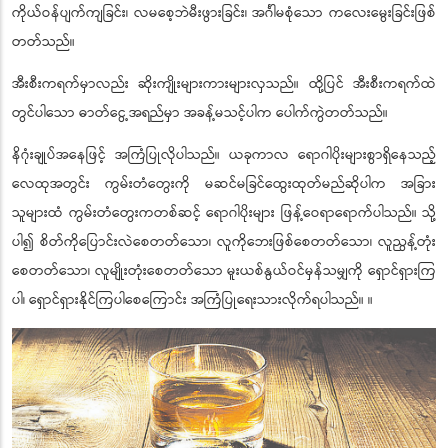
ကိုယ်ဝန်ပျက်ကျခြင်း၊ လမစေ့ဘဲမီးဖွားခြင်း၊ အင်္ဂါမစုံသော ကလေးမွေးခြင်းဖြစ်
တတ်သည်။
အီးစီးကရက်မှာလည်း ဆိုးကျိုးများကားများလှသည်။ ထို့ပြင် အီးစီးကရက်ထဲ
တွင်ပါသော ဓာတ်ငွေ့အရည်မှာ အခန့်မသင့်ပါက ပေါက်ကွဲတတ်သည်။
နိဂုံးချုပ်အနေဖြင့် အကြံပြုလိုပါသည်။ ယခုကာလ ရောဂါပိုးများစွာရှိနေသည့်
လေထုအတွင်း ကွမ်းတံတွေးကို မဆင်မခြင်ထွေးထုတ်မည်ဆိုပါက အခြား
သူများထံ ကွမ်းတံတွေးကတစ်ဆင့် ရောဂါပိုးများ ဖြန့်ဝေရာရောက်ပါသည်။ သို့
ပါ၍ စိတ်ကိုပြောင်းလဲစေတတ်သော၊ လူကိုဘေးဖြစ်စေတတ်သော၊ လူညွန့်တုံး
စေတတ်သော၊ လူမျိုးတုံးစေတတ်သော မူးယစ်နွယ်ဝင်မှန်သမျှကို ရှောင်ရှားကြ
ပါ၊ ရှောင်ရှားနိုင်ကြပါစေကြောင်း အကြံပြုရေးသားလိုက်ရပါသည်။ ။