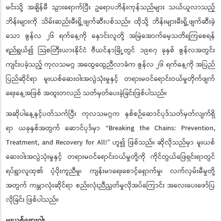
မင်းသို့ အချိန်မီ သွားရောက်ပြီး ဥရောပဘိန်းကုန်သည်များ သယ်ယူလာသည့်
ဘိန်းများကို သိမ်းဆည်းမီးရှို့ဖျက်ဆီးပစ်သည်။ ထိုသို့ ဘိန်းများမီးရှို့ဖျက်ဆီးခဲ့
သော ဇွန်လ ၂၆ ရက်နေ့ကို နှောင်းလူတို့ အမြဲအောက်မေ့သတိရကြစေရန်
ရည်ရွယ်၍ သြစတြီးယားနိုင်ငံ ဗီယင်နာမြို့တွင် ၁၉၈၇ ခုနှစ် ဇွန်လအတွင်း
ကျင်းပခဲ့သည့် ကုလသမဂ္ဂ အထွေထွေညီလာခံက ဇွန်လ ၂၆ ရက်နေ့ကို အပြည်
ပြည်ဆိုင်ရာ မူးယစ်ဆေးဝါးအလွဲသုံးမှုနှင့် တရားမဝင်ရောင်းဝယ်မှုတိုက်ဖျက်
ရေးနေ့အဖြစ် အထူးတလည် သတ်မှတ်ပေးခဲ့ခြင်းဖြစ်ပါသည်။
အဆိုပါနေ့နှင့်ပတ်သက်ပြီး ကုလသမဂ္ဂက နှစ်စဉ်ဆောင်ပုဒ်သတ်မှတ်လျက်ရှိ
ရာ ယခုနှစ်အတွက် ဆောင်ပုဒ်မှာ “Breaking the Chains: Prevention,
Treatment, and Recovery for All!” ဟူ၍ ဖြစ်သည်။ ဆိုလိုသည်မှာ မူးယစ်
ဆေးဝါးအလွဲသုံးမှုနှင့် တရားမဝင်ရောင်းဝယ်မှုတို့ကို ကိုင်တွယ်ဖြေရှင်းရာတွင်
ရပ်ရွာလူထု၏ ပံ့ပိုးကူညီမှု၊ ကျန်းမာရေးစောင့်ရှောက်မှု၊ လက်လှမ်းမီမှုတို့
အတွက် ကမ္ဘာလုံးဆိုင်ရာ စည်းလုံးညီညွတ်မှုလိုအပ်ကြောင်း အလေးပေးဖော်ပြ
လိုခြင်း ဖြစ်ပါသည်။
မူးယစ်ဆေးဝါး