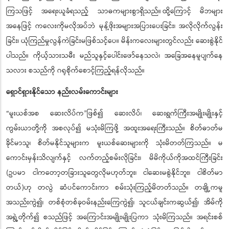
ကြသဖြင့် အရေးယူခံရသည့် သာဓကများစွာရှိသည်။
ထို့ကြောင့် မိဘများ
အနေဖြင့် ကလေးကိုမလိုအပ်ဘဲ မုန့်ဖိုးအများအပြားပေးခြင်း၊ အလိုလိုက်လွန်း
ခြင်း၊ ယုံကြည်မှုလွန်ကဲခြင်းမဖြစ်သင့်ပေ။ မိန်းကလေးများတွင်လည်း ဆေးစွဲနိုင်
ပါသည်။ ကိုယ့်သားသမီး မည်သူနှင့်ပေါင်းဖော်နေသလဲ၊ အခြေအနေမူပျက်နေ
သလား စသည်ကို ဂရုစိုက်စောင့်ကြည့်ရန်လိုသည်။
ရှောင်ရှားနိုင်သော နည်းလမ်းကောင်းများ
“မူးယစ်အစ ဆေးလိပ်က
ဖြစ်၍ ဆေးလိပ်၊ ဆေးရွက်ကြီးအမျိုးမျိုးနှင့်
”
ကွမ်းယာတို့ကို အစလုပ်၍ မသုံးမိကြဖို့ အထူးအရေးကြီးသည်။ စိတ်ဓာတ်မ
ခိုင်မာသူ၊ စိတ်မနိုင်သူများက မူးယစ်ဆေးများကို သုံးမိတတ်ကြသည်။ မ
ကောင်းမှန်းသိလျက်နှင့် လက်တည့်စမ်းလိုခြင်း၊ မိမိကိုယ်ကိုအထင်ကြီးခြင်း
(ဥပမာ ငါကတော့တခြားသူတွေလိုမဟုတ်ဘူး၊ ငါဆေးမစွဲနိုင်ဘူး၊ ငါစိတ်မာ
တယ်)ဟု တလွဲ ဆံပင်ကောင်းကာ စမ်းသုံးကြည့်မိတတ်သည်။ တချို့ကမူ
အသည်းကွဲ၍၊ တစ်စုံတစ်ခုဝမ်းနည်းကြေကွဲ၍၊ သူငယ်ချင်းကဆွယ်၍၊ အိမ်ကို
အရွဲ့တိုက်၍ စသည်ဖြင့် အကြောင်းအမျိုးမျိုးပြကာ သုံးမိကြသည်။ အရင်းစစ်