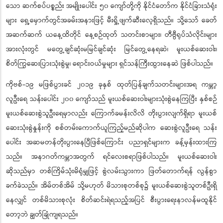
သော ဆက်စပ်ပစ္စည်း အမျိုးပေါင်း ၅၀ ကျော်တို့ကို နိုင်ငံတော်က နိုင်ငံခြားသံရုံး
များ ရှေ့မှောက်တွင်အခမ်းအနားဖြင့် မီးရှို့ဖျက်ဆီးလေ့ရှိသည်။ သို့သော် ခေတ်
အဆက်ဆက် ယနေ့ထိတိုင် နေ့စဉ်ထုတ် သတင်းစာများ၊ တီဗွီရုပ်သံလိုင်းများ
အားလုံးတွင် မတွေ့ချင်ဆုံးမမြင်ချင်ဆုံး မြင်တွေ့နေရဆဲ၊ မူးယစ်ဆေးဝါး၊
စိတ်ကြွဆေးပြားသုံးစွဲမှု၊ ရောင်းဝယ်မှုများ ရှင်သန်ကြီးထွားနေဆဲ ဖြစ်ပါသည်။
ကိုဗစ်-၁၉ မဖြစ်ပွားခင် ၂၀၁၉ ခုနှစ် ထုတ်ပြန်ချက်သတင်းများအရ ကမ္ဘာ့
လူဦးရေ သန်းပေါင်း ၂၀၀ ကျော်သည် မူးယစ်ဆေးဝါးများသုံးစွဲနေကြပြီး နှစ်စဉ်
မူးယစ်ဆေးစွဲသူဦးရေမှာလည်း ကြောက်ခမန်းလိလိ တိုးပွားလျက်ရှိရာ မူးယစ်
ဆေးသုံးစွဲနှုန်းကို စစ်တမ်းကောက်ယူကြည့်မည်ဆိုပါက ဆေးစွဲလူဦးရေ သန်း
ပေါင်း အဆမတန်တိုးပွားနေပြီဖြစ်ကြောင်း ပညာရှင်များက ခန့်မှန်းထားကြ
သည်။ အနာဂတ်ကမ္ဘာအတွက် ရင်လေးစရာဖြစ်ပါသည်။ မူးယစ်ဆေးဝါး
ဆိုသည်မှာ တစ်ကြိမ်သုံးမိရုံမျှဖြင့် စွဲလမ်းသွားကာ ဖြတ်တောက်ရန် လွန်စွာ
ခက်ခဲသည်။ အိမ်တစ်အိမ် သို့မဟုတ် မိသားစုတစ်စု၌ မူးယစ်ဆေးစွဲသူတစ်ဦးရှိ
နေလျှင် တစ်မိသားစုလုံး စိတ်ဆင်းရဲရသည့်အပြင် စီးပွားရေးနာလန်မထူနိုင်
တော့ဘဲ ချွတ်ခြုံကျရသည်။