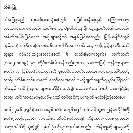
ဘိန်းဖြူ
ဘိန်းဖြူသည် မူးယစ်အားလုံးထဲတွင် အပြင်းထန်ဆုံးနှင့် ကြောက်စရာ
အကောင်းဆုံးဖြစ်သည်။ အက်စစ် ၁၄ မျိုးပါဝင်နေပြီး လူ့ခန္ဓာကိုယ်၏ အမာဆုံး
အစိတ်အပိုင်းဖြစ်သော အရိုးများကိုပင် အမှုန့်ဖြစ်စေသည်။ မြန်မာနိုင်ငံတွင်
မည်သည့်အချိန်ကစပြီး မူးယစ်ဆေးဝါးရှိနေကြောင်း လေ့လာကြည့်ရာ ဘိုးတော်
ဘုရား ဗဒုံမင်း(ကုန်းဘောင်ခေတ် ၆ ဆက်မြောက်ဘုရင်) လက်ထက်
(၁၇၈၂-၁၈၁၉) မှာ တိုင်းတစ်ပါးကုန်သည်များက သင်္ဘောဖြင့် ကုန်ကူးရာက
စတင်ကာ မြန်မာနိုင်ငံအတွင်းသို့ မူးယစ်စေတတ်သောအရာများရောက်ရှိလာခဲ့
သည်။ “ဘိန်း၊ ဘင်း၊ ကစော်၊ လှော်စာ၊ အရက် လူကိုဖျက်အရှက်ရမည်ကြောက်
”
ဆိုသည့် ယစ်မျိုးဥပဒေများထုတ်ပြီး မသုံးစွဲ၊ မသောက်စားကြရန် တားမြစ်ခဲ့ရ
သည်။ ယင်းကာလမှာမူးယစ်များကို တွင်တွင်ကျယ်ကျယ် မသုံးစွဲကြသေးပေ။
၁၈၆၂ ခုနှစ် (လွန်ခဲ့သော အနှစ် ၁၆၀ ကျော်)တွင် အင်္ဂလိပ်တို့က မြန်မာနိုင်ငံကို
နယ်ချဲ့လာကြသည်။ လူငယ်များကိုပစ်မှတ်ထား၍ ဘိန်းအလကားကျွေးသည်။
တရားဝင်ဘိန်းသုံးစွဲခွင့် မှတ်ပုံတင်များထုတ်ပေးသည်။ ဘိန်းရှူခန်းများစွာကို