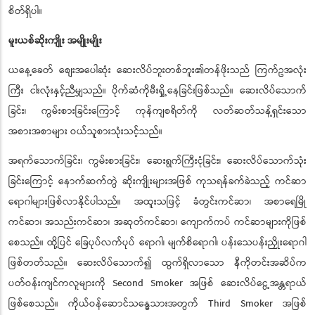
စိတ်ရှိပါ။
မူးယစ်ဆိုးကျိုး အမျိုးမျိုး
ယနေ့ခေတ် စျေးအပေါဆုံး ဆေးလိပ်ဘူးတစ်ဘူး၏တန်ဖိုးသည် ကြက်ဥအလုံး
ကြီး ငါးလုံးနှင့်ညီမျှသည်။ ပိုက်ဆံကိုမီးရှို့နေခြင်းဖြစ်သည်။ ဆေးလိပ်သောက်
ခြင်း၊ ကွမ်းစားခြင်းကြောင့် ကုန်ကျစရိတ်ကို လတ်ဆတ်သန့်ရှင်းသော
အစားအစာများ ဝယ်သူစားသုံးသင့်သည်။
အရက်သောက်ခြင်း၊ ကွမ်းစားခြင်း၊ ဆေးရွက်ကြီးငုံခြင်း၊ ဆေးလိပ်သောက်သုံး
ခြင်းကြောင့် နောက်ဆက်တွဲ ဆိုးကျိုးများအဖြစ် ကုသရန်ခက်ခဲသည့် ကင်ဆာ
ရောဂါများဖြစ်လာနိုင်ပါသည်။ အထူးသဖြင့် ခံတွင်းကင်ဆာ၊ အစာရေမြို
ကင်ဆာ၊ အသည်းကင်ဆာ၊ အဆုတ်ကင်ဆာ၊ ကျောက်ကပ် ကင်ဆာများကိုဖြစ်
စေသည်။ ထို့ပြင် ခြေပုပ်လက်ပုပ် ရောဂါ၊ မျက်စိရောဂါ၊ ပန်းသေပန်းညှိုးရောဂါ
ဖြစ်တတ်သည်။ ဆေးလိပ်သောက်၍ ထွက်ရှိလာသော နီကိုတင်းအဆိပ်က
ပတ်ဝန်းကျင်ကလူများကို Second Smoker အဖြစ် ဆေးလိပ်ငွေ့အန္တရာယ်
ဖြစ်စေသည်။ ကိုယ်ဝန်ဆောင်သန္ဓေသားအတွက် Third Smoker အဖြစ်