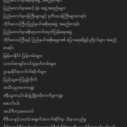
ပြည်ထောင်စုအစိုးရအဖွဲ့ အမည်စာရင်း
ပြည်ထောင်စုအဆင့် ရုံး၊ အဖွဲ့အစည်းများ
ပြည်ထောင်စုဝန်ကြီးများနှင့် ဒုတိယဝန်ကြီးများစာရင်း
တိုင်းဒေသကြီး/ပြည်နယ်အစိုးရအဖွဲ့ အမည်စာရင်း
ပြည်ထောင်စုအစိုးရသတင်းထုတ်ပြန်ရေးအဖွဲ့
တိုင်းဒေသကြီးနှင့် ပြည်နယ်အစိုးရများ၏ ပြောရေးဆိုခွင့်ပုဂ္ဂိုလ်များ အမည်
စာရင်း
မြန်မာနိုင်ငံ ပြန်တမ်းများ
သတင်းစာရှင်းလင်းပွဲမှတ်တမ်းများ
ဌာနဆိုင်ရာဝက်ဘ်ဆိုက်များ
ပြည်သူ့စာကြည့်တိုက်
အသိပညာပေးကဏ္ဍ
ခရီးသွားလုပ်ငန်းဖွံ့ဖြိုးတိုးတက်မှုကဏ္ဍ
ဆောင်းပါး
အယ်ဒီတာ့အာဘော်
မီဒီယာနှင့်သတင်းအချက်အလက်ဆိုင်ရာ သိနားလည်မှု