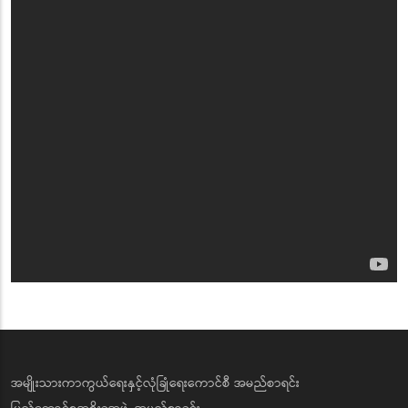
အမျိုးသားကာကွယ်ရေးနှင့်လုံခြုံရေးကောင်စီ အမည်စာရင်း