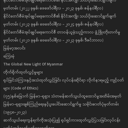
နိုင်ငံတော်စီမံအုပ်ချုပ်ရေးကောင်စီ၏ နိုင်ငံအကျိုး သယ်ပိုးဆောင်ရွက်ချက်
မှတ်တမ်း (၂၀၂၂ ခုနှစ်၊ ဖေဖော်ဝါရီလ - ၂၀၂၃ ခုနှစ်၊ ဇန်နဝါရီလ)
နိုင်ငံတော်စီမံအုပ်ချုပ်ရေးကောင်စီ၏ နိုင်ငံအကျိုး သယ်ပိုးဆောင်ရွက်ချက်
မှတ်တမ်း (၂၀၂၃ ခုနှစ်၊ ဖေဖော်ဝါရီလ - ၂၀၂၄ ခုနှစ်၊ ဇန်နဝါရီလ)
နိုင်ငံတော်စီမံအုပ်ချုပ်ရေးကောင်စီ တာဝန်ယူခဲ့သည့်ကာလ ဖွံ့ဖြိုးတိုးတက်မှု
မှတ်တမ်း (၂၀၂၁ ခုနှစ်၊ ဖေဖော်ဝါရီလ - ၂၀၂၃ ခုနှစ်၊ ဒီဇင်ဘာလ)
မြန်မာ့အလင်း
ကြေးမုံ
The Global New Light Of Myanmar
တိုက်ရိုက်ထုတ်လွှင့်မှုများ
ရုပ်မြင်သံကြားနှင့်အသံထုတ်လွှင့်ခြင်း လုပ်ငန်းဆိုင်ရာ လိုက်နာရမည့် ကျင့်ဝတ်
များ (Code of Ethics)
(၇၅)နှစ်မြောက် မြန်မာ-ရုရှား သံတမန်ဆက်သွယ်ထူထောင်မှုအထိမ်းအမှတ်
မြန်မာ-ရုရှားချစ်ကြည်ရေးနှင့်ပူးပေါင်းဆောင်ရွက်မှု သမိုင်းဓာတ်ပုံမှတ်တမ်း
(၁၉၄၈-၂၀၂၃)
ဆက်သွယ်ရေးကွန်ရက်ကိုအသုံးပြု၍ ရုပ်ရှင်ကားထုတ်လွှင့်ပြသခြင်းလုပ်ငန်း