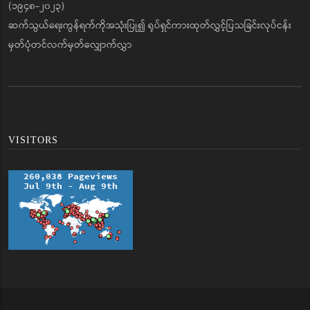
(၁၉၄၈-၂၀၂၃)
ဆက်သွယ်ရေးကွန်ရက်ကိုအသုံးပြု၍ ရုပ်ရှင်ကားထုတ်လွှင့်ပြသခြင်းလုပ်ငန်း
မှတ်ပုံတင်လက်မှတ်လျှောက်လွှာ
VISITORS