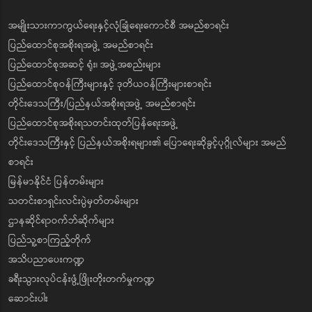
အမျိုးသားကာကွယ်ရေးနှင့်လုံခြုံရေးကောင်စီ အမည်စာရင်း
ပြည်ထောင်စုအစိုးရအဖွဲ့ အမည်စာရင်း
ပြည်ထောင်စုအဆင့် ရုံး၊ အဖွဲ့အစည်းများ
ပြည်ထောင်စုဝန်ကြီးများနှင့် ဒုတိယဝန်ကြီးများစာရင်း
တိုင်းဒေသကြီး/ပြည်နယ်အစိုးရအဖွဲ့ အမည်စာရင်း
ပြည်ထောင်စုအစိုးရသတင်းထုတ်ပြန်ရေးအဖွဲ့
တိုင်းဒေသကြီးနှင့် ပြည်နယ်အစိုးရများ၏ ပြောရေးဆိုခွင့်ပုဂ္ဂိုလ်များ အမည်
စာရင်း
မြန်မာနိုင်ငံ ပြန်တမ်းများ
သတင်းစာရှင်းလင်းပွဲမှတ်တမ်းများ
ဌာနဆိုင်ရာဝက်ဘ်ဆိုက်များ
ပြည်သူ့စာကြည့်တိုက်
အသိပညာပေးကဏ္ဍ
ခရီးသွားလုပ်ငန်းဖွံ့ဖြိုးတိုးတက်မှုကဏ္ဍ
ဆောင်းပါး