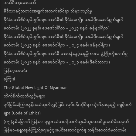
အယ်ဒီတာ့အာဘော်
မီဒီယာနှင့်သတင်းအချက်အလက်ဆိုင်ရာ သိနားလည်မှု
နိုင်ငံတော်စီမံအုပ်ချုပ်ရေးကောင်စီ၏ နိုင်ငံအကျိုး သယ်ပိုးဆောင်ရွက်ချက်
မှတ်တမ်း (၂၀၂၂ ခုနှစ်၊ ဖေဖော်ဝါရီလ - ၂၀၂၃ ခုနှစ်၊ ဇန်နဝါရီလ)
နိုင်ငံတော်စီမံအုပ်ချုပ်ရေးကောင်စီ၏ နိုင်ငံအကျိုး သယ်ပိုးဆောင်ရွက်ချက်
မှတ်တမ်း (၂၀၂၃ ခုနှစ်၊ ဖေဖော်ဝါရီလ - ၂၀၂၄ ခုနှစ်၊ ဇန်နဝါရီလ)
နိုင်ငံတော်စီမံအုပ်ချုပ်ရေးကောင်စီ တာဝန်ယူခဲ့သည့်ကာလ ဖွံ့ဖြိုးတိုးတက်မှု
မှတ်တမ်း (၂၀၂၁ ခုနှစ်၊ ဖေဖော်ဝါရီလ - ၂၀၂၃ ခုနှစ်၊ ဒီဇင်ဘာလ)
မြန်မာ့အလင်း
ကြေးမုံ
The Global New Light Of Myanmar
တိုက်ရိုက်ထုတ်လွှင့်မှုများ
ရုပ်မြင်သံကြားနှင့်အသံထုတ်လွှင့်ခြင်း လုပ်ငန်းဆိုင်ရာ လိုက်နာရမည့် ကျင့်ဝတ်
များ (Code of Ethics)
(၇၅)နှစ်မြောက် မြန်မာ-ရုရှား သံတမန်ဆက်သွယ်ထူထောင်မှုအထိမ်းအမှတ်
မြန်မာ-ရုရှားချစ်ကြည်ရေးနှင့်ပူးပေါင်းဆောင်ရွက်မှု သမိုင်းဓာတ်ပုံမှတ်တမ်း