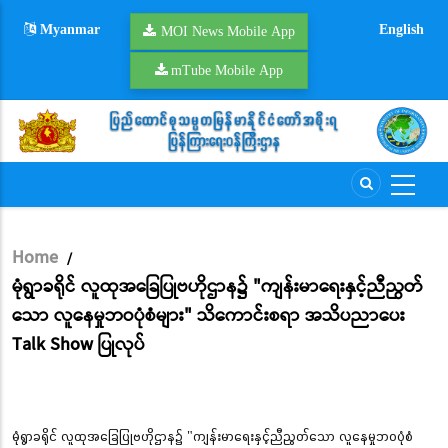
Skip
Myanmar
English
to
MOI News Mobile App
main
mTube Mobile App
content
Home
/
Breadcrumb
မုံရွာခရိုင် လူထုအခြေပြုဗဟိုဌာန၌ "ကျန်းမာရေးနှင့်ညီညွတ်
သော လူနေမှုဘဝပုံစံများ" သိကောင်းစရာ အသိပညာပေး
Talk Show ပြုလုပ်
မုံရွာခရိုင် လူထုအခြေပြုဗဟိုဌာန၌ "ကျန်းမာရေးနှင့်ညီညွတ်သော လူနေမှုဘဝပုံစံ