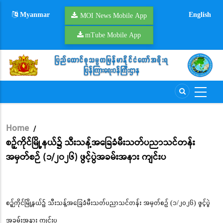
Skip
Myanmar
English
to
MOI News Mobile App
main
mTube Mobile App
content
Home
/
Breadcrumb
စဉ့်ကိုင်မြို့နယ်၌ သီးသန့်အခြေခံမီးသတ်ပညာသင်တန်း
အမှတ်စဉ် (၁/၂၀၂၆) ဖွင့်ပွဲအခမ်းအနား ကျင်းပ
စဉ့်ကိုင်မြို့နယ်၌ သီးသန့်အခြေခံမီးသတ်ပညာသင်တန်း အမှတ်စဉ် (၁/၂၀၂၆) ဖွင့်ပွဲ
အခမ်းအနား ကျင်းပ