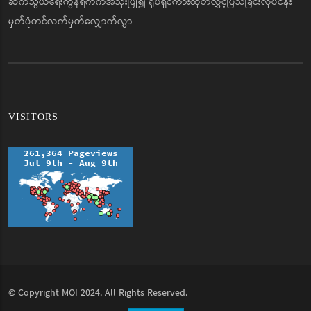
ဆက်သွယ်ရေးကွန်ရက်ကိုအသုံးပြု၍ ရုပ်ရှင်ကားထုတ်လွှင့်ပြသခြင်းလုပ်ငန်း
မှတ်ပုံတင်လက်မှတ်လျှောက်လွှာ
VISITORS
© Copyright
MOI
2024. All Rights Reserved.