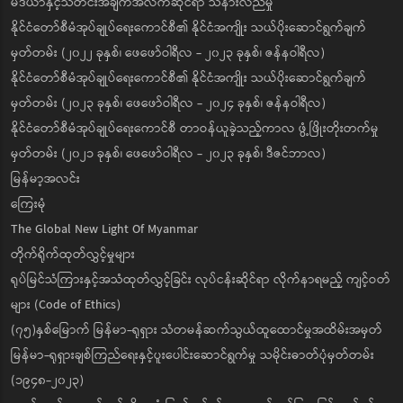
မီဒီယာနှင့်သတင်းအချက်အလက်ဆိုင်ရာ သိနားလည်မှု
နိုင်ငံတော်စီမံအုပ်ချုပ်ရေးကောင်စီ၏ နိုင်ငံအကျိုး သယ်ပိုးဆောင်ရွက်ချက်
မှတ်တမ်း (၂၀၂၂ ခုနှစ်၊ ဖေဖော်ဝါရီလ - ၂၀၂၃ ခုနှစ်၊ ဇန်နဝါရီလ)
နိုင်ငံတော်စီမံအုပ်ချုပ်ရေးကောင်စီ၏ နိုင်ငံအကျိုး သယ်ပိုးဆောင်ရွက်ချက်
မှတ်တမ်း (၂၀၂၃ ခုနှစ်၊ ဖေဖော်ဝါရီလ - ၂၀၂၄ ခုနှစ်၊ ဇန်နဝါရီလ)
နိုင်ငံတော်စီမံအုပ်ချုပ်ရေးကောင်စီ တာဝန်ယူခဲ့သည့်ကာလ ဖွံ့ဖြိုးတိုးတက်မှု
မှတ်တမ်း (၂၀၂၁ ခုနှစ်၊ ဖေဖော်ဝါရီလ - ၂၀၂၃ ခုနှစ်၊ ဒီဇင်ဘာလ)
မြန်မာ့အလင်း
ကြေးမုံ
The Global New Light Of Myanmar
တိုက်ရိုက်ထုတ်လွှင့်မှုများ
ရုပ်မြင်သံကြားနှင့်အသံထုတ်လွှင့်ခြင်း လုပ်ငန်းဆိုင်ရာ လိုက်နာရမည့် ကျင့်ဝတ်
များ (Code of Ethics)
(၇၅)နှစ်မြောက် မြန်မာ-ရုရှား သံတမန်ဆက်သွယ်ထူထောင်မှုအထိမ်းအမှတ်
မြန်မာ-ရုရှားချစ်ကြည်ရေးနှင့်ပူးပေါင်းဆောင်ရွက်မှု သမိုင်းဓာတ်ပုံမှတ်တမ်း
(၁၉၄၈-၂၀၂၃)