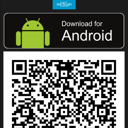
အကြံပြုစာ