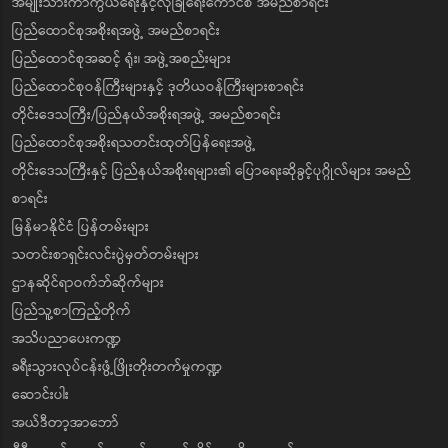
အမျိုးသားကာကွယ်ရေးနှင့်လုံခြုံရေးကောင်စီ အမည်စာရင်း
ပြည်ထောင်စုအစိုးရအဖွဲ့ အမည်စာရင်း
ပြည်ထောင်စုအဆင့် ရုံး၊ အဖွဲ့အစည်းများ
ပြည်ထောင်စုဝန်ကြီးများနှင့် ဒုတိယဝန်ကြီးများစာရင်း
တိုင်းဒေသကြီး/ပြည်နယ်အစိုးရအဖွဲ့ အမည်စာရင်း
ပြည်ထောင်စုအစိုးရသတင်းထုတ်ပြန်ရေးအဖွဲ့
တိုင်းဒေသကြီးနှင့် ပြည်နယ်အစိုးရများ၏ ပြောရေးဆိုခွင့်ပုဂ္ဂိုလ်များ အမည်
စာရင်း
မြန်မာနိုင်ငံ ပြန်တမ်းများ
သတင်းစာရှင်းလင်းပွဲမှတ်တမ်းများ
ဌာနဆိုင်ရာဝက်ဘ်ဆိုက်များ
ပြည်သူ့စာကြည့်တိုက်
အသိပညာပေးကဏ္ဍ
ခရီးသွားလုပ်ငန်းဖွံ့ဖြိုးတိုးတက်မှုကဏ္ဍ
ဆောင်းပါး
အယ်ဒီတာ့အာဘော်