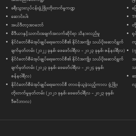
ခရီးသွားလုပ်ငန်းဖွံ့ဖြိုးတိုးတက်မှုကဏ္ဍ
ကြ
ဆောင်းပါး
T
အယ်ဒီတာ့အာဘော်
တိ
မီဒီယာနှင့်သတင်းအချက်အလက်ဆိုင်ရာ သိနားလည်မှု
ရု
နိုင်ငံတော်စီမံအုပ်ချုပ်ရေးကောင်စီ၏ နိုင်ငံအကျိုး သယ်ပိုးဆောင်ရွက်
ကျ
ချက်မှတ်တမ်း (၂၀၂၂ ခုနှစ်၊ ဖေဖော်ဝါရီလ - ၂၀၂၃ ခုနှစ်၊ ဇန်နဝါရီလ)
(၇
နိုင်ငံတော်စီမံအုပ်ချုပ်ရေးကောင်စီ၏ နိုင်ငံအကျိုး သယ်ပိုးဆောင်ရွက်
အထ
ချက်မှတ်တမ်း (၂၀၂၃ ခုနှစ်၊ ဖေဖော်ဝါရီလ - ၂၀၂၄ ခုနှစ်၊
သမ
ဇန်နဝါရီလ)
ဆက
နိုင်ငံတော်စီမံအုပ်ချုပ်ရေးကောင်စီ တာဝန်ယူခဲ့သည့်ကာလ ဖွံ့ဖြိုး
လု
တိုးတက်မှုမှတ်တမ်း (၂၀၂၁ ခုနှစ်၊ ဖေဖော်ဝါရီလ - ၂၀၂၃ ခုနှစ်၊
ဒီဇင်ဘာလ)