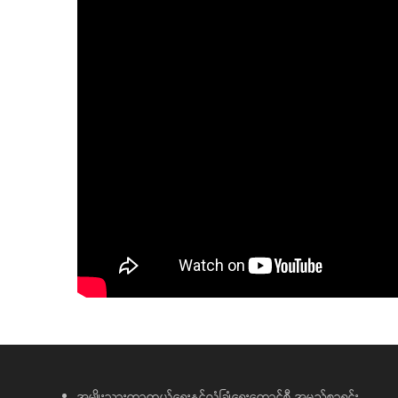
အမျိုးသားကာကွယ်ရေးနှင့်လုံခြုံရေးကောင်စီ အမည်စာရင်း