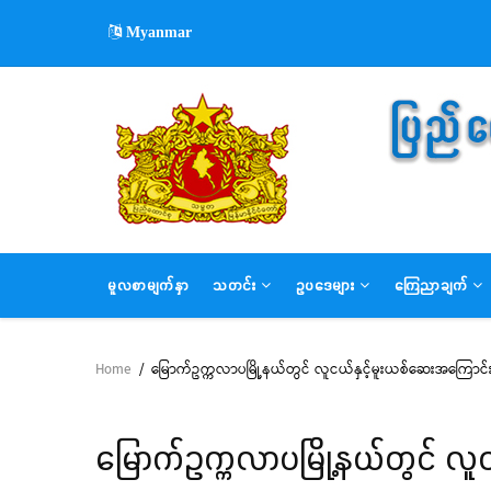
Skip
Myanmar
to
main
content
MAIN
မူလစာမျက်နှာ
သတင်း
ဥပဒေများ
ကြေညာချက်
NAVIGATION
Home
/
မြောက်ဥက္ကလာပမြို့နယ်တွင် လူငယ်နှင့်မူးယစ်ဆေးအကြောင
Breadcrumb
မြောက်ဥက္ကလာပမြို့နယ်တွင် လ