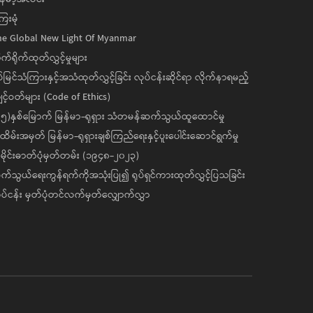
ေးမုံ
he Global New Light Of Myanmar
ုက်ရိုက်ထုတ်လွှင့်မှုများ
ပ်မြင်သံကြားနှင့်အသံထုတ်လွှင့်ခြင်း လုပ်ငန်းဆိုင်ရာ လိုက်နာရမည့်
င့်ဝတ်များ (Code of Ethics)
၅)နှစ်မြောက် မြန်မာ-ရုရှား သံတမန်ဆက်သွယ်ထူထောင်မှု
ိမ်းအမှတ် မြန်မာ-ရုရှားချစ်ကြည်ရေးနှင့်ပူးပေါင်းဆောင်ရွက်မှု
ိုင်းဓာတ်ပုံမှတ်တမ်း (၁၉၄၈-၂၀၂၃)
်သွယ်ရေးကွန်ရက်ကိုအသုံးပြု၍ ရုပ်ရှင်ကားထုတ်လွှင့်ပြသခြင်း
ပ်ငန်း မှတ်ပုံတင်လက်မှတ်လျှောက်လွှာ