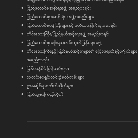
ပြည်ထောင်စုအစိုးရအဖွဲ့ အမည်စာရင်း
ပြည်ထောင်စုအဆင့် ရုံး၊ အဖွဲ့အစည်းများ
ပြည်ထောင်စုဝန်ကြီးများနှင့် ဒုတိယဝန်ကြီးများစာရင်း
တိုင်းဒေသကြီး/ပြည်နယ်အစိုးရအဖွဲ့ အမည်စာရင်း
ပြည်ထောင်စုအစိုးရသတင်းထုတ်ပြန်ရေးအဖွဲ့
တိုင်းဒေသကြီးနှင့် ပြည်နယ်အစိုးရများ၏ ပြောရေးဆိုခွင့်ပုဂ္ဂိုလ်များ
အမည်စာရင်း
မြန်မာနိုင်ငံ ပြန်တမ်းများ
သတင်းစာရှင်းလင်းပွဲမှတ်တမ်းများ
ဌာနဆိုင်ရာဝက်ဘ်ဆိုက်များ
ပြည်သူ့စာကြည့်တိုက်