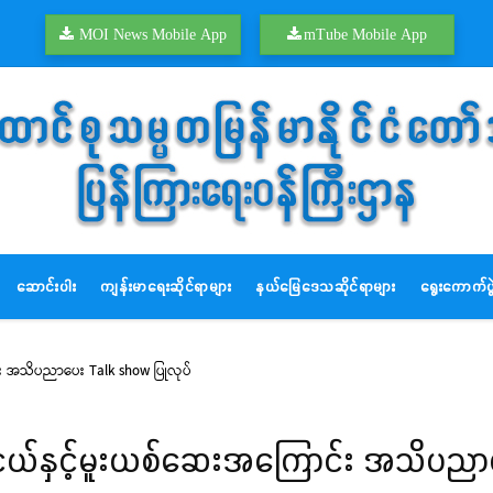
MOI News Mobile App
mTube Mobile App
ဆောင်းပါး
ကျန်းမာရေးဆိုင်ရာများ
နယ်မြေဒေသဆိုင်ရာများ
ရွေးကောက်ပွဲ
်း အသိပညာပေး Talk show ပြုလုပ်
ူငယ်နှင့်မူးယစ်ဆေးအကြောင်း အသိပညာ