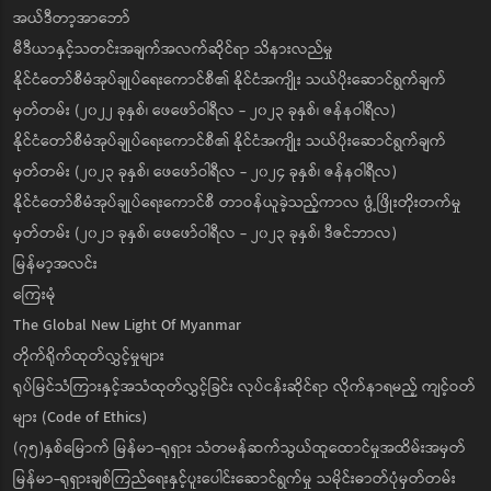
အယ်ဒီတာ့အာဘော်
မီဒီယာနှင့်သတင်းအချက်အလက်ဆိုင်ရာ သိနားလည်မှု
နိုင်ငံတော်စီမံအုပ်ချုပ်ရေးကောင်စီ၏ နိုင်ငံအကျိုး သယ်ပိုးဆောင်ရွက်ချက်
မှတ်တမ်း (၂၀၂၂ ခုနှစ်၊ ဖေဖော်ဝါရီလ - ၂၀၂၃ ခုနှစ်၊ ဇန်နဝါရီလ)
နိုင်ငံတော်စီမံအုပ်ချုပ်ရေးကောင်စီ၏ နိုင်ငံအကျိုး သယ်ပိုးဆောင်ရွက်ချက်
မှတ်တမ်း (၂၀၂၃ ခုနှစ်၊ ဖေဖော်ဝါရီလ - ၂၀၂၄ ခုနှစ်၊ ဇန်နဝါရီလ)
နိုင်ငံတော်စီမံအုပ်ချုပ်ရေးကောင်စီ တာဝန်ယူခဲ့သည့်ကာလ ဖွံ့ဖြိုးတိုးတက်မှု
မှတ်တမ်း (၂၀၂၁ ခုနှစ်၊ ဖေဖော်ဝါရီလ - ၂၀၂၃ ခုနှစ်၊ ဒီဇင်ဘာလ)
မြန်မာ့အလင်း
ကြေးမုံ
The Global New Light Of Myanmar
တိုက်ရိုက်ထုတ်လွှင့်မှုများ
ရုပ်မြင်သံကြားနှင့်အသံထုတ်လွှင့်ခြင်း လုပ်ငန်းဆိုင်ရာ လိုက်နာရမည့် ကျင့်ဝတ်
များ (Code of Ethics)
(၇၅)နှစ်မြောက် မြန်မာ-ရုရှား သံတမန်ဆက်သွယ်ထူထောင်မှုအထိမ်းအမှတ်
မြန်မာ-ရုရှားချစ်ကြည်ရေးနှင့်ပူးပေါင်းဆောင်ရွက်မှု သမိုင်းဓာတ်ပုံမှတ်တမ်း