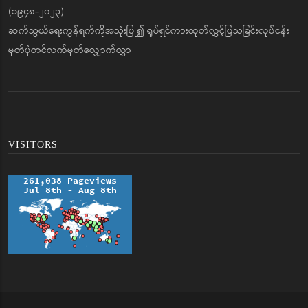
(၁၉၄၈-၂၀၂၃)
ဆက်သွယ်ရေးကွန်ရက်ကိုအသုံးပြု၍ ရုပ်ရှင်ကားထုတ်လွှင့်ပြသခြင်းလုပ်ငန်း
မှတ်ပုံတင်လက်မှတ်လျှောက်လွှာ
VISITORS