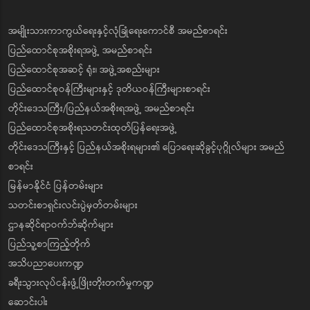
အမျိုးသားကာကွယ်ရေးနှင့်လုံခြုံရေးကောင်စီ အမည်စာရင်း
ပြည်ထောင်စုအစိုးရအဖွဲ့ အမည်စာရင်း
ပြည်ထောင်စုအဆင့် ရုံး၊ အဖွဲ့အစည်းများ
ပြည်ထောင်စုဝန်ကြီးများနှင့် ဒုတိယဝန်ကြီးများစာရင်း
တိုင်းဒေသကြီး/ပြည်နယ်အစိုးရအဖွဲ့ အမည်စာရင်း
ပြည်ထောင်စုအစိုးရသတင်းထုတ်ပြန်ရေးအဖွဲ့
တိုင်းဒေသကြီးနှင့် ပြည်နယ်အစိုးရများ၏ ပြောရေးဆိုခွင့်ပုဂ္ဂိုလ်များ အမည်
စာရင်း
မြန်မာနိုင်ငံ ပြန်တမ်းများ
သတင်းစာရှင်းလင်းပွဲမှတ်တမ်းများ
ဌာနဆိုင်ရာဝက်ဘ်ဆိုက်များ
ပြည်သူ့စာကြည့်တိုက်
အသိပညာပေးကဏ္ဍ
ခရီးသွားလုပ်ငန်းဖွံ့ဖြိုးတိုးတက်မှုကဏ္ဍ
ဆောင်းပါး