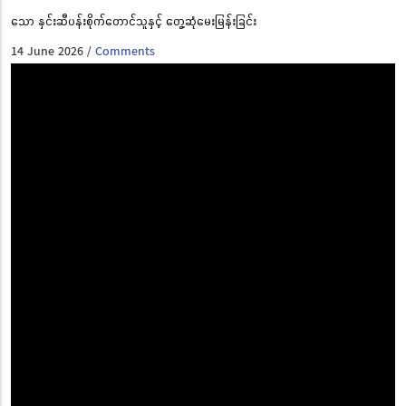
သော နှင်းဆီပန်းစိုက်တောင်သူနှင့် တွေ့ဆုံမေးမြန်းခြင်း
14 June 2026
Comments
/