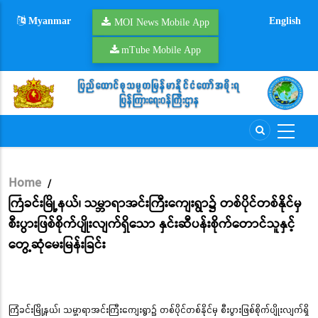
Skip
Myanmar
English
to
MOI News Mobile App
main
mTube Mobile App
content
Home
/
Breadcrumb
ကြံခင်းမြို့နယ်၊ သမ္ဘာရာအင်းကြီးကျေးရွာ၌ တစ်ပိုင်တစ်နိုင်မှ
စီးပွားဖြစ်စိုက်ပျိုးလျက်ရှိသော နှင်းဆီပန်းစိုက်တောင်သူနှင့်
တွေ့ဆုံမေးမြန်းခြင်း
ကြံခင်းမြို့နယ်၊ သမ္ဘာရာအင်းကြီးကျေးရွာ၌ တစ်ပိုင်တစ်နိုင်မှ စီးပွားဖြစ်စိုက်ပျိုးလျက်ရှိ