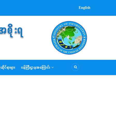
English
ဆိုင်ရာများ
ဝန်ကြီးဌာနအကြောင်း