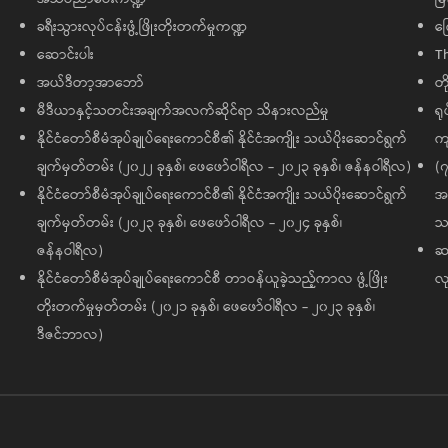
ခရီးသွားလုပ်ငန်းဖွံ့ဖြိုးတိုးတက်မှုကဏ္ဍ
ကြ
ဆောင်းပါး
T
အယ်ဒီတာ့အာဘော်
တိ
မီဒီယာနှင့်သတင်းအချက်အလက်ဆိုင်ရာ သိနားလည်မှု
ရု
နိုင်ငံတော်စီမံအုပ်ချုပ်ရေးကောင်စီ၏ နိုင်ငံအကျိုး သယ်ပိုးဆောင်ရွက်
ကျ
ချက်မှတ်တမ်း (၂၀၂၂ ခုနှစ်၊ ဖေဖော်ဝါရီလ - ၂၀၂၃ ခုနှစ်၊ ဇန်နဝါရီလ)
(၇
နိုင်ငံတော်စီမံအုပ်ချုပ်ရေးကောင်စီ၏ နိုင်ငံအကျိုး သယ်ပိုးဆောင်ရွက်
အထ
ချက်မှတ်တမ်း (၂၀၂၃ ခုနှစ်၊ ဖေဖော်ဝါရီလ - ၂၀၂၄ ခုနှစ်၊
သမ
ဇန်နဝါရီလ)
ဆက
နိုင်ငံတော်စီမံအုပ်ချုပ်ရေးကောင်စီ တာဝန်ယူခဲ့သည့်ကာလ ဖွံ့ဖြိုး
လု
တိုးတက်မှုမှတ်တမ်း (၂၀၂၁ ခုနှစ်၊ ဖေဖော်ဝါရီလ - ၂၀၂၃ ခုနှစ်၊
ဒီဇင်ဘာလ)