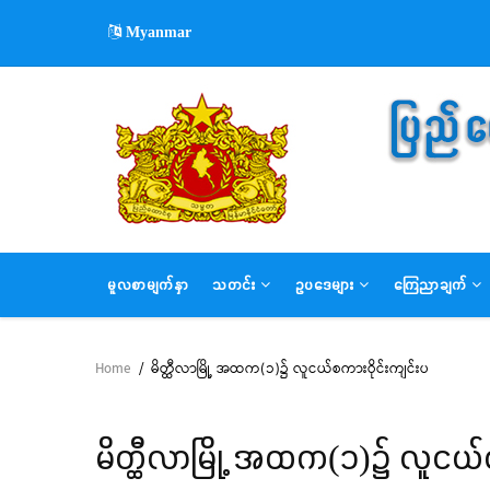
Skip
Myanmar
to
main
content
MAIN
မူလစာမျက်နှာ
သတင်း
ဥပဒေများ
ကြေညာချက်
NAVIGATION
Home
/
မိတ္ထီလာမြို့ အထက(၁)၌ လူငယ်စကားဝိုင်းကျင်းပ
Breadcrumb
မိတ္ထီလာမြို့ အထက(၁)၌ လူငယ်စ