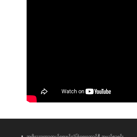
အမျိုးသားကာကွယ်ရေးနှင့်လုံခြုံရေးကောင်စီ အမည်စာရင်း