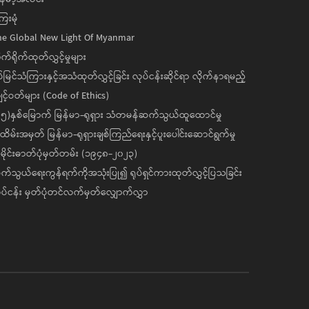
ေးမုံ
he Global New Light Of Myanmar
ုက်ရိုက်ထုတ်လွှင့်မှုများ
ပ်မြင်သံကြားနှင့်အသံထုတ်လွှင့်ခြင်း လုပ်ငန်းဆိုင်ရာ လိုက်နာရမည့်
င့်ဝတ်များ (Code of Ethics)
၅)နှစ်မြောက် မြန်မာ-ရုရှား သံတမန်ဆက်သွယ်ထူထောင်မှု
ိမ်းအမှတ် မြန်မာ-ရုရှားချစ်ကြည်ရေးနှင့်ပူးပေါင်းဆောင်ရွက်မှု
ိုင်းဓာတ်ပုံမှတ်တမ်း (၁၉၄၈-၂၀၂၃)
်သွယ်ရေးကွန်ရက်ကိုအသုံးပြု၍ ရုပ်ရှင်ကားထုတ်လွှင့်ပြသခြင်း
ပ်ငန်း မှတ်ပုံတင်လက်မှတ်လျှောက်လွှာ