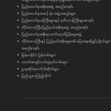
ပြည်ထောင်စုအစိုးရအဖွဲ့ အမည်စာရင်း
ပြည်ထောင်စုအဆင့် ရုံး၊ အဖွဲ့အစည်းများ
ပြည်ထောင်စုဝန်ကြီးများနှင့် ဒုတိယဝန်ကြီးများစာရင်း
တိုင်းဒေသကြီး/ပြည်နယ်အစိုးရအဖွဲ့ အမည်စာရင်း
ပြည်ထောင်စုအစိုးရသတင်းထုတ်ပြန်ရေးအဖွဲ့
တိုင်းဒေသကြီးနှင့် ပြည်နယ်အစိုးရများ၏ ပြောရေးဆိုခွင့်ပုဂ္ဂိုလ်များ
အမည်စာရင်း
မြန်မာနိုင်ငံ ပြန်တမ်းများ
သတင်းစာရှင်းလင်းပွဲမှတ်တမ်းများ
ဌာနဆိုင်ရာဝက်ဘ်ဆိုက်များ
ပြည်သူ့စာကြည့်တိုက်