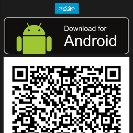
အကြံပြုစာ