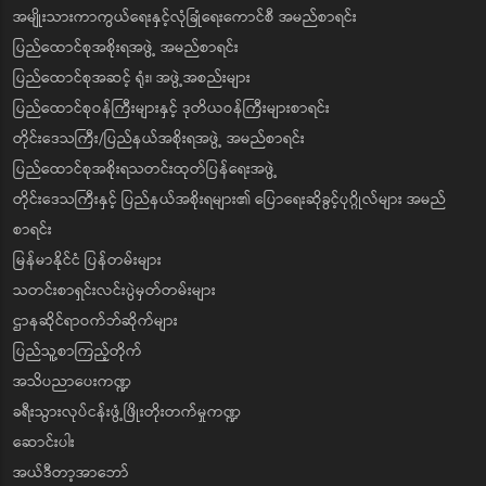
အမျိုးသားကာကွယ်ရေးနှင့်လုံခြုံရေးကောင်စီ အမည်စာရင်း
ပြည်ထောင်စုအစိုးရအဖွဲ့ အမည်စာရင်း
ပြည်ထောင်စုအဆင့် ရုံး၊ အဖွဲ့အစည်းများ
ပြည်ထောင်စုဝန်ကြီးများနှင့် ဒုတိယဝန်ကြီးများစာရင်း
တိုင်းဒေသကြီး/ပြည်နယ်အစိုးရအဖွဲ့ အမည်စာရင်း
ပြည်ထောင်စုအစိုးရသတင်းထုတ်ပြန်ရေးအဖွဲ့
တိုင်းဒေသကြီးနှင့် ပြည်နယ်အစိုးရများ၏ ပြောရေးဆိုခွင့်ပုဂ္ဂိုလ်များ အမည်
စာရင်း
မြန်မာနိုင်ငံ ပြန်တမ်းများ
သတင်းစာရှင်းလင်းပွဲမှတ်တမ်းများ
ဌာနဆိုင်ရာဝက်ဘ်ဆိုက်များ
ပြည်သူ့စာကြည့်တိုက်
အသိပညာပေးကဏ္ဍ
ခရီးသွားလုပ်ငန်းဖွံ့ဖြိုးတိုးတက်မှုကဏ္ဍ
ဆောင်းပါး
အယ်ဒီတာ့အာဘော်