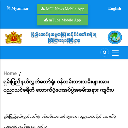
Skip
Myanmar
English
to
MOI News Mobile App
main
mTube Mobile App
content
Home
/
Breadcrumb
ရှမ်းပြည်နယ်လွှတ်တော်ရုံး ဝန်ထမ်းသားသမီးများအား
ပညာသင်စရိတ် ထောက်ပံ့ပေးအပ်ပွဲအခမ်းအနား ကျင်းပ
ရှမ်းပြည်နယ်လွှတ်တော်ရုံး ဝန်ထမ်းသားသမီးများအား ပညာသင်စရိတ် ထောက်ပံ့
ပေးအပ်ပွဲအခမ်းအနား ကျင်းပ