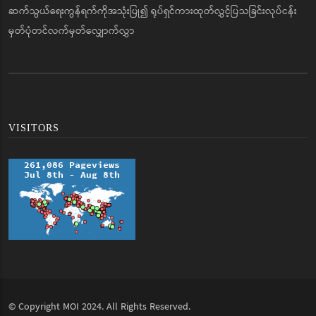
ဆက်သွယ်ရေးကွန်ရက်ကိုအသုံးပြု၍ ရုပ်ရှင်ကားထုတ်လွှင့်ပြသခြင်းလုပ်ငန်း
မှတ်ပုံတင်လက်မှတ်လျှောက်လွှာ
VISITORS
© Copyright
MOI
2024. All Rights Reserved.