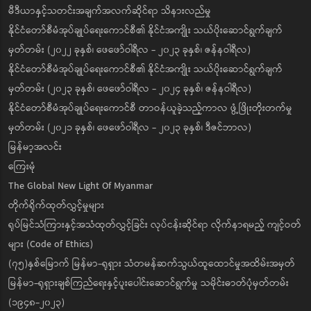
မီဒီယာနှင့်သတင်းအချက်အလက်ဆိုင်ရာ သိနားလည်မှု
နိုင်ငံတော်စီမံအုပ်ချုပ်ရေးကောင်စီ၏ နိုင်ငံအကျိုး သယ်ပိုးဆောင်ရွက်ချက်
မှတ်တမ်း (၂၀၂၂ ခုနှစ်၊ ဖေဖော်ဝါရီလ - ၂၀၂၃ ခုနှစ်၊ ဇန်နဝါရီလ)
နိုင်ငံတော်စီမံအုပ်ချုပ်ရေးကောင်စီ၏ နိုင်ငံအကျိုး သယ်ပိုးဆောင်ရွက်ချက်
မှတ်တမ်း (၂၀၂၃ ခုနှစ်၊ ဖေဖော်ဝါရီလ - ၂၀၂၄ ခုနှစ်၊ ဇန်နဝါရီလ)
နိုင်ငံတော်စီမံအုပ်ချုပ်ရေးကောင်စီ တာဝန်ယူခဲ့သည့်ကာလ ဖွံ့ဖြိုးတိုးတက်မှု
မှတ်တမ်း (၂၀၂၁ ခုနှစ်၊ ဖေဖော်ဝါရီလ - ၂၀၂၃ ခုနှစ်၊ ဒီဇင်ဘာလ)
မြန်မာ့အလင်း
ကြေးမုံ
The Global New Light Of Myanmar
တိုက်ရိုက်ထုတ်လွှင့်မှုများ
ရုပ်မြင်သံကြားနှင့်အသံထုတ်လွှင့်ခြင်း လုပ်ငန်းဆိုင်ရာ လိုက်နာရမည့် ကျင့်ဝတ်
များ (Code of Ethics)
(၇၅)နှစ်မြောက် မြန်မာ-ရုရှား သံတမန်ဆက်သွယ်ထူထောင်မှုအထိမ်းအမှတ်
မြန်မာ-ရုရှားချစ်ကြည်ရေးနှင့်ပူးပေါင်းဆောင်ရွက်မှု သမိုင်းဓာတ်ပုံမှတ်တမ်း
(၁၉၄၈-၂၀၂၃)