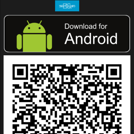
အကြံပြုစာ