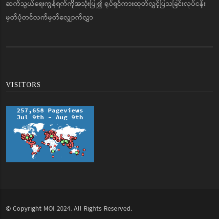
ဆက်သွယ်ရေးကွန်ရက်ကိုအသုံးပြု၍ ရုပ်ရှင်ကားထုတ်လွှင့်ပြသခြင်းလုပ်ငန်း
မှတ်ပုံတင်လက်မှတ်လျှောက်လွှာ
VISITORS
© Copyright
MOI
2024. All Rights Reserved.