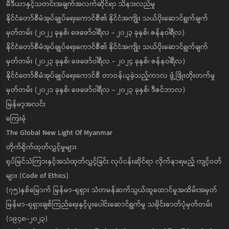
မီဒီယာနှင့်သတင်းအချက်အလက်ဆိုင်ရာ သိနားလည်မှု
နိုင်ငံတော်စီမံအုပ်ချုပ်ရေးကောင်စီ၏ နိုင်ငံအကျိုး သယ်ပိုးဆောင်ရွက်ချက်
မှတ်တမ်း (၂၀၂၂ ခုနှစ်၊ ဖေဖော်ဝါရီလ - ၂၀၂၃ ခုနှစ်၊ ဇန်နဝါရီလ)
နိုင်ငံတော်စီမံအုပ်ချုပ်ရေးကောင်စီ၏ နိုင်ငံအကျိုး သယ်ပိုးဆောင်ရွက်ချက်
မှတ်တမ်း (၂၀၂၃ ခုနှစ်၊ ဖေဖော်ဝါရီလ - ၂၀၂၄ ခုနှစ်၊ ဇန်နဝါရီလ)
နိုင်ငံတော်စီမံအုပ်ချုပ်ရေးကောင်စီ တာဝန်ယူခဲ့သည့်ကာလ ဖွံ့ဖြိုးတိုးတက်မှု
မှတ်တမ်း (၂၀၂၁ ခုနှစ်၊ ဖေဖော်ဝါရီလ - ၂၀၂၃ ခုနှစ်၊ ဒီဇင်ဘာလ)
မြန်မာ့အလင်း
ကြေးမုံ
The Global New Light Of Myanmar
တိုက်ရိုက်ထုတ်လွှင့်မှုများ
ရုပ်မြင်သံကြားနှင့်အသံထုတ်လွှင့်ခြင်း လုပ်ငန်းဆိုင်ရာ လိုက်နာရမည့် ကျင့်ဝတ်
များ (Code of Ethics)
(၇၅)နှစ်မြောက် မြန်မာ-ရုရှား သံတမန်ဆက်သွယ်ထူထောင်မှုအထိမ်းအမှတ်
မြန်မာ-ရုရှားချစ်ကြည်ရေးနှင့်ပူးပေါင်းဆောင်ရွက်မှု သမိုင်းဓာတ်ပုံမှတ်တမ်း
(၁၉၄၈-၂၀၂၃)