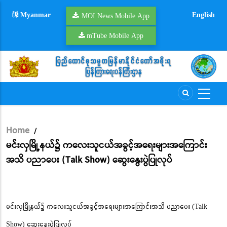
Skip
Myanmar
English
to
MOI News Mobile App
main
mTube Mobile App
content
Home
/
Breadcrumb
မင်းလှမြို့နယ်၌ ကလေးသူငယ်အခွင့်အရေးများအကြောင်း
အသိ ပညာပေး (Talk Show) ဆွေးနွေးပွဲပြုလုပ်
မင်းလှမြို့နယ်၌ ကလေးသူငယ်အခွင့်အရေးများအကြောင်းအသိ ပညာပေး (Talk
Show) ဆွေးနွေးပွဲပြုလုပ်