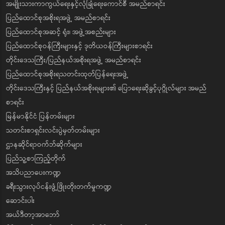
အမျိုးသားကာကွယ်ရေးနှင့်လုံခြုံရေးကောင်စီ အမည်စာရင်း
ပြည်ထောင်စုအစိုးရအဖွဲ့ အမည်စာရင်း
ပြည်ထောင်စုအဆင့် ရုံး၊ အဖွဲ့အစည်းများ
ပြည်ထောင်စုဝန်ကြီးများနှင့် ဒုတိယဝန်ကြီးများစာရင်း
တိုင်းဒေသကြီး/ပြည်နယ်အစိုးရအဖွဲ့ အမည်စာရင်း
ပြည်ထောင်စုအစိုးရသတင်းထုတ်ပြန်ရေးအဖွဲ့
တိုင်းဒေသကြီးနှင့် ပြည်နယ်အစိုးရများ၏ ပြောရေးဆိုခွင့်ပုဂ္ဂိုလ်များ အမည်
စာရင်း
မြန်မာနိုင်ငံ ပြန်တမ်းများ
သတင်းစာရှင်းလင်းပွဲမှတ်တမ်းများ
ဌာနဆိုင်ရာဝက်ဘ်ဆိုက်များ
ပြည်သူ့စာကြည့်တိုက်
အသိပညာပေးကဏ္ဍ
ခရီးသွားလုပ်ငန်းဖွံ့ဖြိုးတိုးတက်မှုကဏ္ဍ
ဆောင်းပါး
အယ်ဒီတာ့အာဘော်